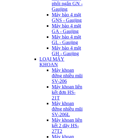
phôi ngắn GN -
Gaujing
Máy bào 4 mặt
GNS - Gaujing
Máy bào 4 mặt
GA - Gaujing
Máy bào 4 mặt
GL - Gaujing
Máy bào 4 mặt
GH - Gaujing
LOẠI MÁY
KHOAN
Máy khoan
đứng nhiều mũi
SV-206
Máy khoan liên
kết đơn HS-
21T
Máy khoan
đứng nhiều mũi
SV-206L
Máy khoan liên
kết 2 dãy HS-
27T2
Máy khoan