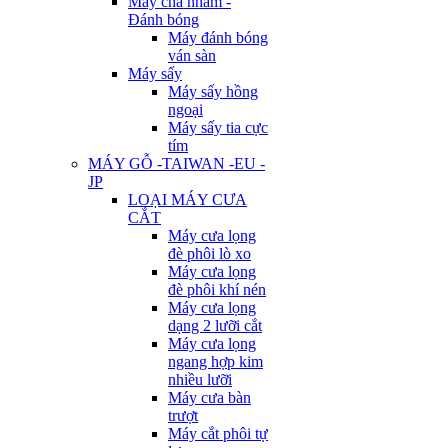
Máy chà nhám -
Đánh bóng
Máy đánh bóng
ván sàn
Máy sấy
Máy sấy hồng
ngoại
Máy sấy tia cực
tím
MÁY GỖ -TAIWAN -EU -
JP
LOẠI MÁY CƯA
CẮT
Máy cưa lọng
đè phôi lò xo
Máy cưa lọng
đè phôi khí nén
Máy cưa lọng
dạng 2 lưỡi cắt
Máy cưa lọng
ngang hợp kim
nhiều lưỡi
Máy cưa bàn
trượt
Máy cắt phôi tự