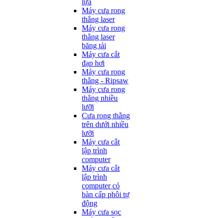
lựa
Máy cưa rong
thẳng laser
Máy cưa rong
thẳng laser
băng tải
Máy cưa cắt
đạp hơi
Máy cưa rong
thẳng - Ripsaw
Máy cưa rong
thẳng nhiều
lưỡi
Cưa rong thẳng
trên dưới nhiều
lưỡi
Máy cưa cắt
lập trình
computer
Máy cưa cắt
lập trình
computer có
bàn cấp phôi tự
động
Máy cưa sọc