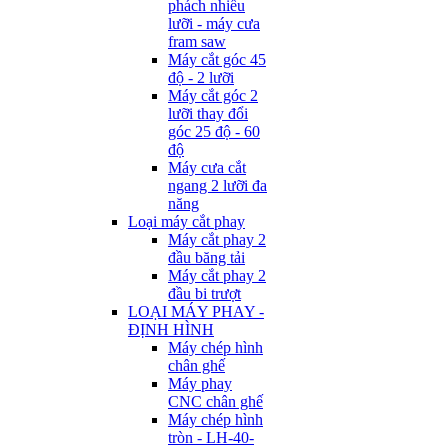
phách nhiều
lưỡi - máy cưa
fram saw
Máy cắt góc 45
độ - 2 lưỡi
Máy cắt góc 2
lưỡi thay đổi
góc 25 độ - 60
độ
Máy cưa cắt
ngang 2 lưỡi đa
năng
Loại máy cắt phay
Máy cắt phay 2
đầu băng tải
Máy cắt phay 2
đầu bi trượt
LOẠI MÁY PHAY -
ĐỊNH HÌNH
Máy chép hình
chân ghế
Máy phay
CNC chân ghế
Máy chép hình
tròn - LH-40-