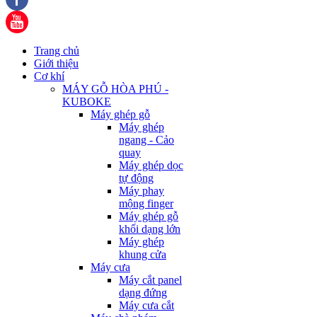
Trang chủ
Giới thiệu
Cơ khí
MÁY GỖ HÒA PHÚ -
KUBOKE
Máy ghép gỗ
Máy ghép
ngang - Cảo
quay
Máy ghép dọc
tự động
Máy phay
mộng finger
Máy ghép gỗ
khối dạng lớn
Máy ghép
khung cửa
Máy cưa
Máy cắt panel
dạng đứng
Máy cưa cắt