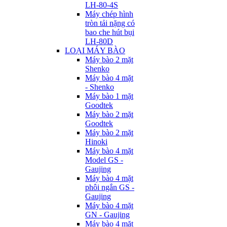
LH-80-4S
Máy chép hình
tròn tải nặng có
bao che hút bụi
LH-80D
LOẠI MÁY BÀO
Máy bào 2 mặt
Shenko
Máy bào 4 mặt
- Shenko
Máy bào 1 mặt
Goodtek
Máy bào 2 mặt
Goodtek
Máy bào 2 mặt
Hinoki
Máy bào 4 mặt
Model GS -
Gaujing
Máy bào 4 mặt
phôi ngắn GS -
Gaujing
Máy bào 4 mặt
GN - Gaujing
Máy bào 4 mặt