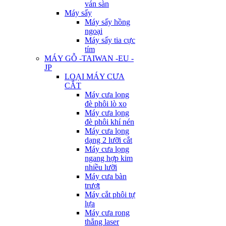
ván sàn
Máy sấy
Máy sấy hồng
ngoại
Máy sấy tia cực
tím
MÁY GỖ -TAIWAN -EU -
JP
LOẠI MÁY CƯA
CẮT
Máy cưa lọng
đè phôi lò xo
Máy cưa lọng
đè phôi khí nén
Máy cưa lọng
dạng 2 lưỡi cắt
Máy cưa lọng
ngang hợp kim
nhiều lưỡi
Máy cưa bàn
trượt
Máy cắt phôi tự
lựa
Máy cưa rong
thẳng laser