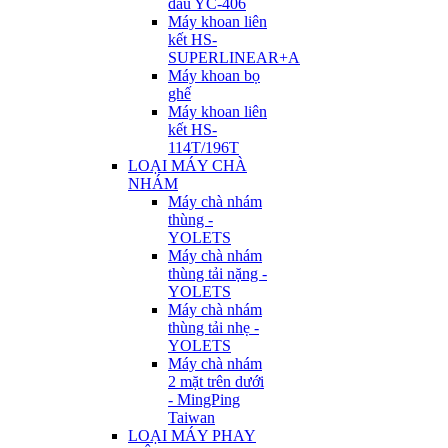
đầu YC-406
Máy khoan liên
kết HS-
SUPERLINEAR+A
Máy khoan bọ
ghế
Máy khoan liên
kết HS-
114T/196T
LOẠI MÁY CHÀ
NHÁM
Máy chà nhám
thùng -
YOLETS
Máy chà nhám
thùng tải nặng -
YOLETS
Máy chà nhám
thùng tải nhẹ -
YOLETS
Máy chà nhám
2 mặt trên dưới
- MingPing
Taiwan
LOẠI MÁY PHAY