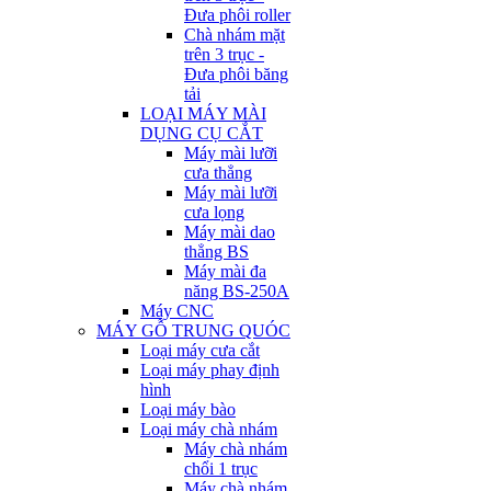
Đưa phôi roller
Chà nhám mặt
trên 3 trục -
Đưa phôi băng
tải
LOẠI MÁY MÀI
DỤNG CỤ CẮT
Máy mài lưỡi
cưa thẳng
Máy mài lưỡi
cưa lọng
Máy mài dao
thẳng BS
Máy mài đa
năng BS-250A
Máy CNC
MÁY GỖ TRUNG QUÓC
Loại máy cưa cắt
Loại máy phay định
hình
Loại máy bào
Loại máy chà nhám
Máy chà nhám
chổi 1 trục
Máy chà nhám