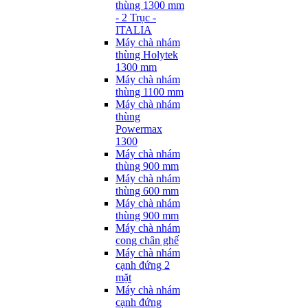
thùng 1300 mm
- 2 Trục -
ITALIA
Máy chà nhám
thùng Holytek
1300 mm
Máy chà nhám
thùng 1100 mm
Máy chà nhám
thùng
Powermax
1300
Máy chà nhám
thùng 900 mm
Máy chà nhám
thùng 600 mm
Máy chà nhám
thùng 900 mm
Máy chà nhám
cong chân ghế
Máy chà nhám
cạnh đứng 2
mặt
Máy chà nhám
cạnh đứng