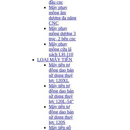
đầu cnc
Máy phay
mộng âm
dương đa năng
CNC
Máy phay
mộng dương 3
trục, 2 bên cnc
Máy phay
mộng cửa lá
xách LH-110
LOẠI MÁY TIỆN
Máy tiện tự
động dao bản
sử dụng thuỷ
lực 120XL
Máy tiện tự
động dao bản
sử dụng thuỷ
lực 120L-54"
Máy tiện tự
động dao bản
sử dụng thuỷ
lực 120S
Máy tiện gỗ