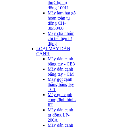
thuỷ lực tự
động 100H
Máy làm hạt gỗ
hoàn toàn tự
động CH-
30/50/60
Máy chà nhám
chi tiết tiện tự
động
LOẠI MÁY DÁN
CẠNH
Máy dán cạnh
bằng tay - CE3
Máy dán cạnh
bằng tay - CM
Máy gọt cạnh
thẳng bằng tay
- CT
Máy gọt cạnh
cong định hình-
RT
Máy dán cạnh
tự động LP-
200A
Máy dán cạnh