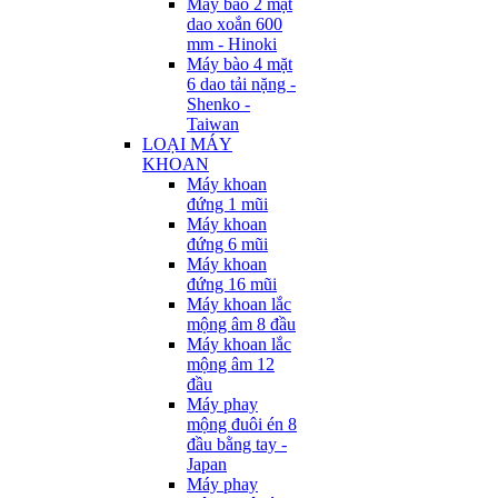
Máy bào 2 mặt
dao xoắn 600
mm - Hinoki
Máy bào 4 mặt
6 dao tải nặng -
Shenko -
Taiwan
LOẠI MÁY
KHOAN
Máy khoan
đứng 1 mũi
Máy khoan
đứng 6 mũi
Máy khoan
đứng 16 mũi
Máy khoan lắc
mộng âm 8 đầu
Máy khoan lắc
mộng âm 12
đầu
Máy phay
mộng đuôi én 8
đầu bằng tay -
Japan
Máy phay