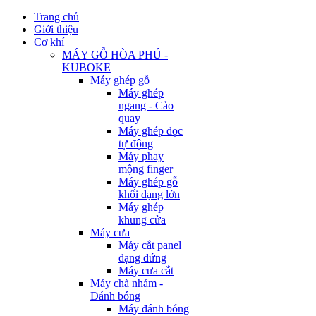
Trang chủ
Giới thiệu
Cơ khí
MÁY GỖ HÒA PHÚ -
KUBOKE
Máy ghép gỗ
Máy ghép
ngang - Cảo
quay
Máy ghép dọc
tự động
Máy phay
mộng finger
Máy ghép gỗ
khối dạng lớn
Máy ghép
khung cửa
Máy cưa
Máy cắt panel
dạng đứng
Máy cưa cắt
Máy chà nhám -
Đánh bóng
Máy đánh bóng