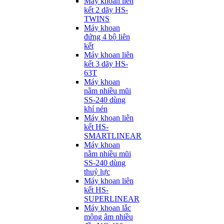
Máy khoan liên
kết 2 dãy HS-
TWINS
Máy khoan
đứng 4 bộ liên
kết
Máy khoan liên
kết 3 dãy HS-
63T
Máy khoan
nằm nhiều mũi
SS-240 dùng
khí nén
Máy khoan liên
kết HS-
SMARTLINEAR
Máy khoan
nằm nhiều mũi
SS-240 dùng
thuỷ lực
Máy khoan liên
kết HS-
SUPERLINEAR
Máy khoan lắc
mộng âm nhiều