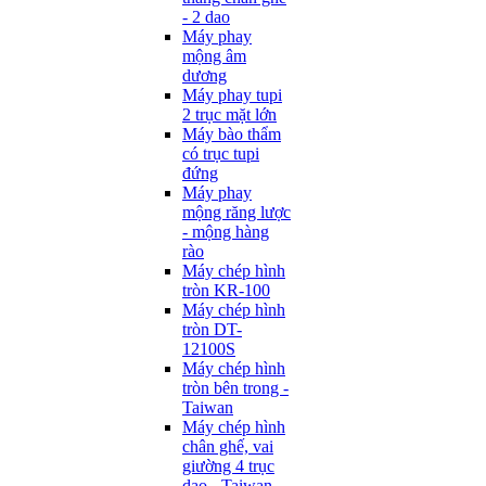
- 2 dao
Máy phay
mộng âm
dương
Máy phay tupi
2 trục mặt lớn
Máy bào thẩm
có trục tupi
đứng
Máy phay
mộng răng lược
- mộng hàng
rào
Máy chép hình
tròn KR-100
Máy chép hình
tròn DT-
12100S
Máy chép hình
tròn bên trong -
Taiwan
Máy chép hình
chân ghế, vai
giường 4 trục
dao - Taiwan