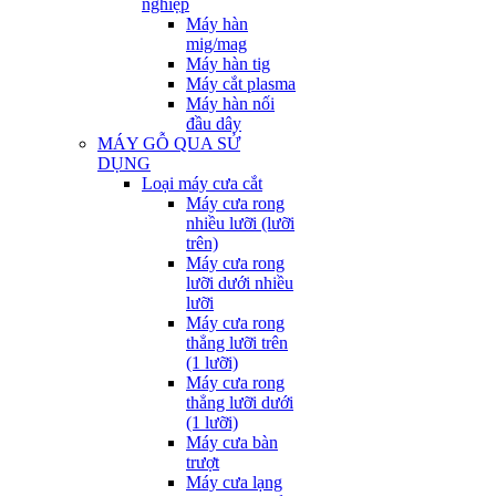
nghiệp
Máy hàn
mig/mag
Máy hàn tig
Máy cắt plasma
Máy hàn nối
đầu dây
MÁY GỖ QUA SỬ
DỤNG
Loại máy cưa cắt
Máy cưa rong
nhiều lưỡi (lưỡi
trên)
Máy cưa rong
lưỡi dưới nhiều
lưỡi
Máy cưa rong
thẳng lưỡi trên
(1 lưỡi)
Máy cưa rong
thẳng lưỡi dưới
(1 lưỡi)
Máy cưa bàn
trượt
Máy cưa lạng