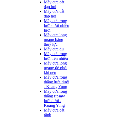
Máy cưa cắt
đạp hơi
Máy cưa cắt
đạp hơi
Máy cưa rong
lưỡi dưới nhiều
lưỡi
Máy cưa lọng
ngang bằng
thuỷ lực
Máy cưa đu
Máy cưa rong
lưỡi trên nhiều
Máy cưa lọng
ngang đè phôi
khí nén
Máy cưa rong
thẳng lưỡi dưới
- Kuang Yung
Máy cưa rong
thẳng ripsaw
lưỡi dưới -
Kuang Yung
Máy cưa cắt
rãnh