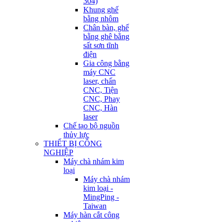
304)
Khung ghế
bằng nhôm
Chân bàn, ghế
bằng ghê bằng
sất sơn tĩnh
điện
Gia công bằng
máy CNC
laser, chấn
CNC, Tiện
CNC, Phay
CNC, Hàn
laser
Chế tạo bộ nguồn
thủy lực
THIẾT BỊ CÔNG
NGHIỆP
Máy chà nhám kim
loại
Máy chà nhám
kim loại -
MingPing -
Taiwan
Máy hàn cắt công