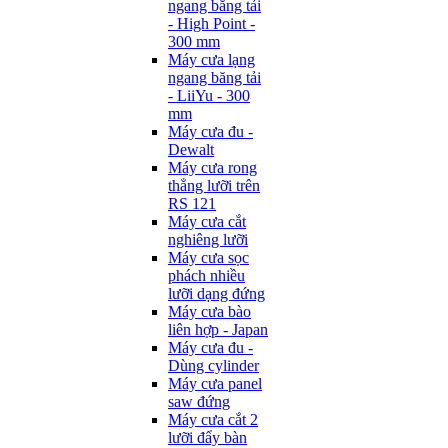
ngang băng tải
- High Point -
300 mm
Máy cưa lạng
ngang băng tải
- LiiYu - 300
mm
Máy cưa đu -
Dewalt
Máy cưa rong
thẳng lưỡi trên
RS 121
Máy cưa cắt
nghiêng lưỡi
Máy cưa sọc
phách nhiều
lưỡi dạng đứng
Máy cưa bào
liên hợp - Japan
Máy cưa đu -
Dùng cylinder
Máy cưa panel
saw đứng
Máy cưa cắt 2
lưỡi đẩy bàn