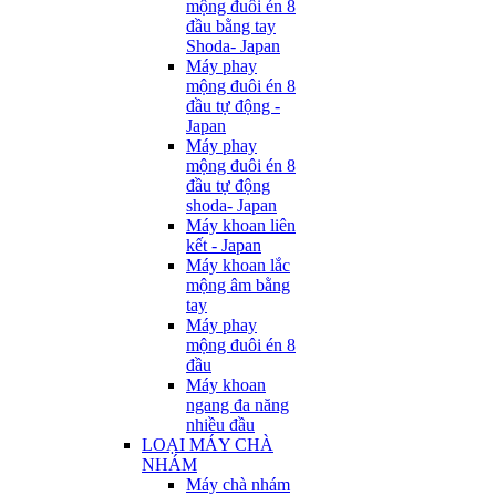
mộng đuôi én 8
đầu bằng tay
Shoda- Japan
Máy phay
mộng đuôi én 8
đầu tự động -
Japan
Máy phay
mộng đuôi én 8
đầu tự động
shoda- Japan
Máy khoan liên
kết - Japan
Máy khoan lắc
mộng âm bằng
tay
Máy phay
mộng đuôi én 8
đầu
Máy khoan
ngang đa năng
nhiều đầu
LOẠI MÁY CHÀ
NHÁM
Máy chà nhám