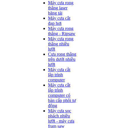
Máy cưa rong
thẳng laser
băng tải
Máy cưa cắt
đạp hơi
Máy cưa rong
thẳng - Ripsaw
Máy cưa rong
thẳng nhiều
lưỡi
Cưa rong thẳng
trên dưới nhiều
lưỡi
Máy cưa cắt
lập trình
computer
Máy cưa cắt
lập trình
computer có
bàn cấp phôi tự
động
Máy cưa sọc
phách nhiều
lưỡi - máy cưa
fram saw