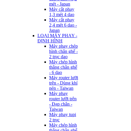
mét - Japan
Máy cắt phay
1,3 mét 4 dao
Máy cắt phay
2,4 mét 6 dao -
Japan
LOẠI MÁY PHAY -
ĐỊNH HÌNH
Máy phay chép
hình chân ghế -
2 trục dao
Máy chép hình
thẳng chân ghế
- 6 dao
Máy router lưỡi
trên - Dùng khí
nén - Taiwan
Máy phay
router lưỡi trên
- Đạp chân -
Taiwan
Máy phay tupi
2 trục
Máy chép hình
thẳng chân ghế