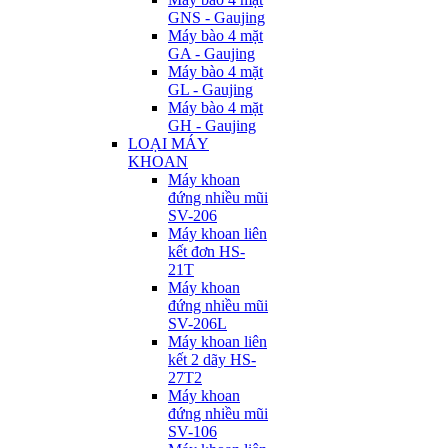
GNS - Gaujing
Máy bào 4 mặt
GA - Gaujing
Máy bào 4 mặt
GL - Gaujing
Máy bào 4 mặt
GH - Gaujing
LOẠI MÁY
KHOAN
Máy khoan
đứng nhiều mũi
SV-206
Máy khoan liên
kết đơn HS-
21T
Máy khoan
đứng nhiều mũi
SV-206L
Máy khoan liên
kết 2 dãy HS-
27T2
Máy khoan
đứng nhiều mũi
SV-106