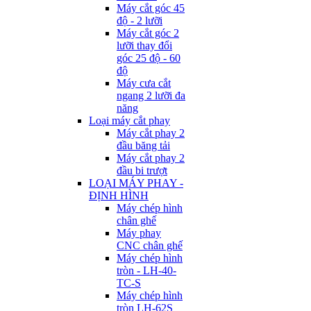
Máy cắt góc 45
độ - 2 lưỡi
Máy cắt góc 2
lưỡi thay đổi
góc 25 độ - 60
độ
Máy cưa cắt
ngang 2 lưỡi đa
năng
Loại máy cắt phay
Máy cắt phay 2
đầu băng tải
Máy cắt phay 2
đầu bi trượt
LOẠI MÁY PHAY -
ĐỊNH HÌNH
Máy chép hình
chân ghế
Máy phay
CNC chân ghế
Máy chép hình
tròn - LH-40-
TC-S
Máy chép hình
tròn LH-62S