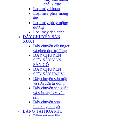
chổi 2 trục
Loại máy khoan
Loại máy phay mộng
âm
Loại máy phay mộng
dương
Loại máy dán cạnh
DÂY CHUYỀN SẢN
XUẤT
Dây chuyền cắt finger
và ghép dọc tự động
DÂY CHUYỀN
SƠN SẤY VÁN
SÀN GỖ
DÂY CHUYỀN
SƠN SẤY IR-UV
Dây chuyền sơn mặt
và sơn cửa tự động
Dây chuyền sản xuất
và sơn sấy UV ván
sàn
Dây chuyền sơn
Planking cho gỗ
BĂNG TẢI HÒA PHÚ
Băng tải con lăn