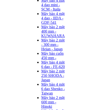
Máy bào 4 mặt
4 dao mini -
SCM - Itaila
Máy bào 4 mặt
4 dao - IIDA -
GDF-541
Máy bào 2 mặt
400 mm -
KUWAHARA
Máy bào 2 mặt
- 300 mm -
Heian - Japan
Máy bào cuốn
450 mm -
Máy bào 4 mặt
6 dao - FE-620
Máy bào 2 mặt
250 SHODA -
Japan
Máy bào 4 mặt
6 dao Shenko -
Taiwan
Máy bào 2 mặt
600 mm -
Hinoki