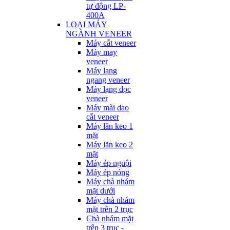
tự động LP-
400A
LOẠI MÁY
NGÀNH VENEER
Máy cắt veneer
Máy may
veneer
Máy lạng
ngang veneer
Máy lạng dọc
veneer
Máy mài dao
cắt veneer
Máy lăn keo 1
mặt
Máy lăn keo 2
mặt
Máy ép nguội
Máy ép nóng
Máy chà nhám
mặt dưới
Máy chà nhám
mặt trên 2 trục
Chà nhám mặt
trên 3 trục -