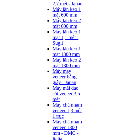
2,7 mét - Japan
Máy lăn keo 1
mặt 600 mm
Máy lăn keo 2
mặt 600 mm
Máy lăn keo 1
mặt 1,1 mét -
Sugii
Máy lăn keo 1
mặt 1300 mm
Máy lăn keo 2
mặt 1300 mm
Máy may
veneer bằng
giấy - Japan
Máy mài dao
cắt veneer 3,5
mét
Máy chà nhám
veneer 1,3 mét
1 trục
Máy chà nhám
veneer 1300
mm - DMC -
Italia