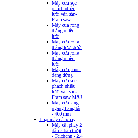
Máy cưa sọc
phách nhiều
lưỡi ván sàn-
Fram saw
Máy cưa rong
thẳng nhiều
lưỡi
Máy cưa rong
thẳng lưỡi dưới
Máy cưa rong
thẳng nhiều
lưỡi
Máy cưa panel
dạng đứng
Máy cưa sọc
phách nhiều
lưỡi ván sàn-
Fram saw M&J
Máy cưa lạng
ngang băng tải
- 400 mm
Loại máy cắt phay
Máy cắt phay 2
đầu 2 bàn trượt
- Taichann - 2,4