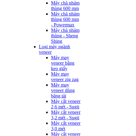
Máy chà nhám
thùng 600 mm
Máy chà nhám
thùng 600 mm
- Powermax
Máy chà nhám
thùng - Sheng
Shing
Loại máy ngành
veneer
Máy may
veneer bằng
keo giấy
Máy may
veneer zig zag
Máy may
veneer dùng
băng tải
Máy cắt veneer
2,6 mét - Sugii
Máy cắt veneer
3,2 mét - Sugii
Máy cắt veneer
3,0 mét
Máy cắt veneer