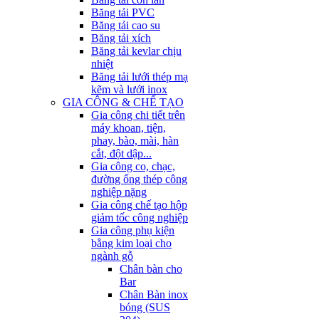
Băng tải PVC
Băng tải cao su
Băng tải xích
Băng tải kevlar chịu
nhiệt
Băng tải lưới thép mạ
kẽm và lưới inox
GIA CÔNG & CHẾ TẠO
Gia công chi tiết trên
máy khoan, tiện,
phay, bào, mài, hàn
cắt, đột dập...
Gia công co, chạc,
đường ống thép công
nghiệp nặng
Gia công chế tạo hộp
giảm tốc công nghiệp
Gia công phụ kiện
bằng kim loại cho
ngành gỗ
Chân bàn cho
Bar
Chân Bàn inox
bóng (SUS