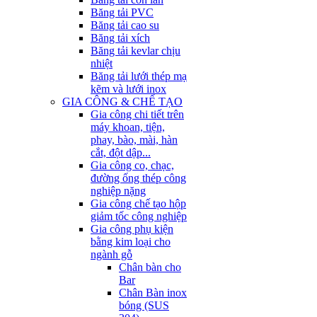
Băng tải PVC
Băng tải cao su
Băng tải xích
Băng tải kevlar chịu
nhiệt
Băng tải lưới thép mạ
kẽm và lưới inox
GIA CÔNG & CHẾ TẠO
Gia công chi tiết trên
máy khoan, tiện,
phay, bào, mài, hàn
cắt, đột dập...
Gia công co, chạc,
đường ống thép công
nghiệp nặng
Gia công chế tạo hộp
giảm tốc công nghiệp
Gia công phụ kiện
bằng kim loại cho
ngành gỗ
Chân bàn cho
Bar
Chân Bàn inox
bóng (SUS