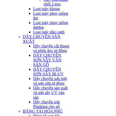
chổi 2 trục
Loại máy khoan
Loại máy phay mộng
âm
Loại máy phay mộng
dương
Loại máy dán cạnh
DÂY CHUYỀN SẢN
XUẤT
Dây chuyền cắt finger
và ghép dọc tự động
DÂY CHUYỀN
SƠN SẤY VÁN
SÀN GỖ
DÂY CHUYỀN
SƠN SẤY IR-UV
Dây chuyền sơn mặt
và sơn cửa tự động
Dây chuyền sản xuất
và sơn sấy UV ván
sàn
Dây chuyền sơn
Planking cho gỗ
BĂNG TẢI HÒA PHÚ
Băng tải con lăn