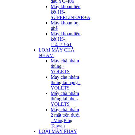
đầu YC-406
Máy khoan liên
kết HS-
SUPERLINEAR+A
Máy khoan bọ
ghế
Máy khoan liên
kết HS-
114T/196T
LOẠI MÁY CHÀ
NHÁM
Máy chà nhám
thùng -
YOLETS
Máy chà nhám
thùng tải nặng -
YOLETS
Máy chà nhám
thùng tải nhẹ -
YOLETS
Máy chà nhám
2 mặt trên dưới
- MingPing
Taiwan
LOẠI MÁY PHAY