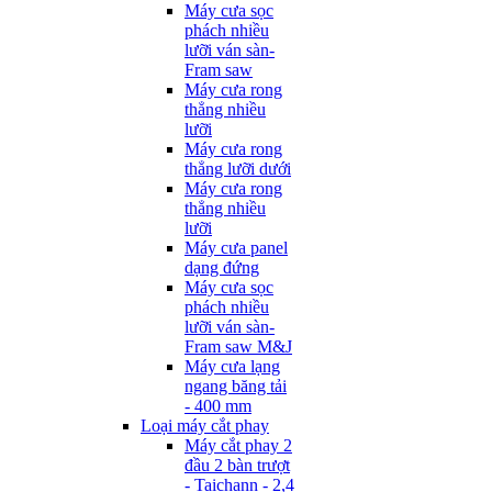
Máy cưa sọc
phách nhiều
lưỡi ván sàn-
Fram saw
Máy cưa rong
thẳng nhiều
lưỡi
Máy cưa rong
thẳng lưỡi dưới
Máy cưa rong
thẳng nhiều
lưỡi
Máy cưa panel
dạng đứng
Máy cưa sọc
phách nhiều
lưỡi ván sàn-
Fram saw M&J
Máy cưa lạng
ngang băng tải
- 400 mm
Loại máy cắt phay
Máy cắt phay 2
đầu 2 bàn trượt
- Taichann - 2,4