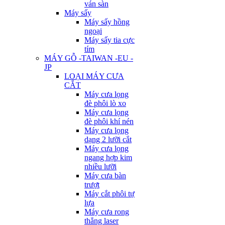
ván sàn
Máy sấy
Máy sấy hồng
ngoại
Máy sấy tia cực
tím
MÁY GỖ -TAIWAN -EU -
JP
LOẠI MÁY CƯA
CẮT
Máy cưa lọng
đè phôi lò xo
Máy cưa lọng
đè phôi khí nén
Máy cưa lọng
dạng 2 lưỡi cắt
Máy cưa lọng
ngang hợp kim
nhiều lưỡi
Máy cưa bàn
trượt
Máy cắt phôi tự
lựa
Máy cưa rong
thẳng laser