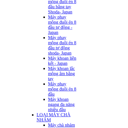
mộng đuôi én 8
đầu bằng tay
Shoda- Japan
Máy phay
mộng đuôi én 8
đầu tự động -
Japan
Máy phay
mộng đuôi én 8
đầu tự động
shoda- Japan
Máy khoan liên
kết - Japan
Máy khoan lắc
mộng âm bằng
tay
Máy phay
mộng đuôi én 8
đầu
Máy khoan
ngang đa năng
nhiều đầu
LOẠI MÁY CHÀ
NHÁM
Máy chà nhám