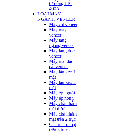
tự động LP-
400A
LOẠI MÁY
NGÀNH VENEER
Máy cắt veneer
Máy may
veneer
Máy lạng
ngang veneer
Máy lạng dọc
veneer
Máy mài dao
cắt veneer
Máy lăn keo 1
mặt
Máy lăn keo 2
mặt
Máy ép nguội
Máy ép nóng
Máy chà nhám
mặt dưới
Máy chà nhám
mặt trên 2 trục
Chà nhám mặt
trên 3 trục -