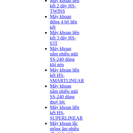
Máy khoan liên
kết 2 dãy HS-
TWINS
Máy khoan
đứng 4 bộ liên
kết
Máy khoan liên
kết 3 dãy HS-
63T
Máy khoan
nằm nhiều mũi
SS-240 dùng
khí nén
Máy khoan liên
kết HS-
SMARTLINEAR
Máy khoan
nằm nhiều mũi
SS-240 dùng
thuỷ lực
Máy khoan liên
kết HS-
SUPERLINEAR
Máy khoan lắc
mộng âm nhiều