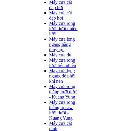
Máy cưa cắt
đạp hơi
Máy cưa cắt
đạp hơi
Máy cưa rong
lưỡi dưới nhiều
lưỡi
Máy cưa lọng
ngang bằng
thuỷ lực
Máy cưa đu
Máy cưa rong
lưỡi trên nhiều
Máy cưa lọng
ngang đè phôi
khí nén
Máy cưa rong
thẳng lưỡi dưới
- Kuang Yung
Máy cưa rong
thẳng ripsaw
lưỡi dưới -
Kuang Yung
Máy cưa cắt
rãnh