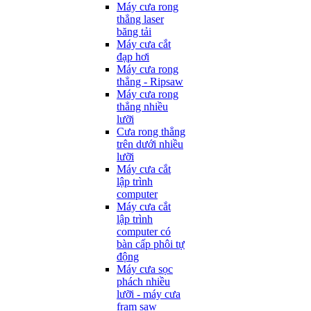
Máy cưa rong
thẳng laser
băng tải
Máy cưa cắt
đạp hơi
Máy cưa rong
thẳng - Ripsaw
Máy cưa rong
thẳng nhiều
lưỡi
Cưa rong thẳng
trên dưới nhiều
lưỡi
Máy cưa cắt
lập trình
computer
Máy cưa cắt
lập trình
computer có
bàn cấp phôi tự
động
Máy cưa sọc
phách nhiều
lưỡi - máy cưa
fram saw