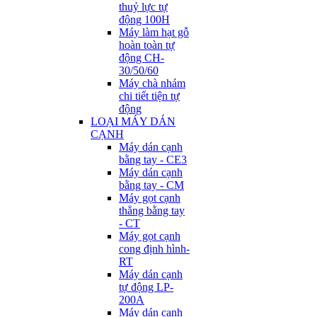
thuỷ lực tự
động 100H
Máy làm hạt gỗ
hoàn toàn tự
động CH-
30/50/60
Máy chà nhám
chi tiết tiện tự
động
LOẠI MÁY DÁN
CẠNH
Máy dán cạnh
bằng tay - CE3
Máy dán cạnh
bằng tay - CM
Máy gọt cạnh
thẳng bằng tay
- CT
Máy gọt cạnh
cong định hình-
RT
Máy dán cạnh
tự động LP-
200A
Máy dán cạnh