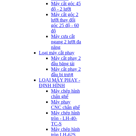
Máy cắt góc 45
độ - 2 lưỡi
Máy cắt góc 2
lưỡi thay đổi
góc 25 độ - 60
độ
Máy cưa cắt
ngang 2 lưỡi đa
năng
Loại máy cắt phay
Máy cắt phay 2
đầu băng tải
Máy cắt phay 2
đầu bi trượt
LOẠI MÁY PHAY -
ĐỊNH HÌNH
Máy chép hình
chân ghế
Máy phay
CNC chân ghế
Máy chép hình
tròn - LH-40-
TC-S
Máy chép hình
tròn LH-62S