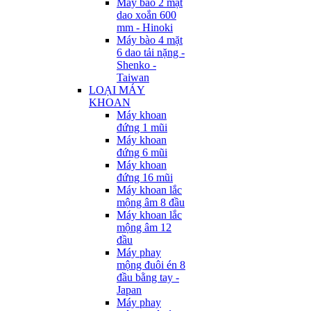
Máy bào 2 mặt
dao xoắn 600
mm - Hinoki
Máy bào 4 mặt
6 dao tải nặng -
Shenko -
Taiwan
LOẠI MÁY
KHOAN
Máy khoan
đứng 1 mũi
Máy khoan
đứng 6 mũi
Máy khoan
đứng 16 mũi
Máy khoan lắc
mộng âm 8 đầu
Máy khoan lắc
mộng âm 12
đầu
Máy phay
mộng đuôi én 8
đầu bằng tay -
Japan
Máy phay