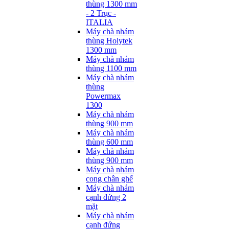
thùng 1300 mm
- 2 Trục -
ITALIA
Máy chà nhám
thùng Holytek
1300 mm
Máy chà nhám
thùng 1100 mm
Máy chà nhám
thùng
Powermax
1300
Máy chà nhám
thùng 900 mm
Máy chà nhám
thùng 600 mm
Máy chà nhám
thùng 900 mm
Máy chà nhám
cong chân ghế
Máy chà nhám
cạnh đứng 2
mặt
Máy chà nhám
cạnh đứng