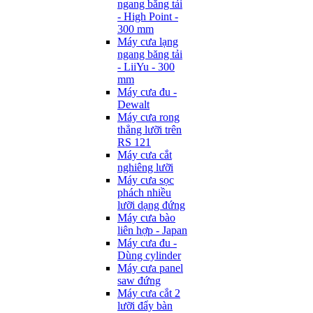
ngang băng tải
- High Point -
300 mm
Máy cưa lạng
ngang băng tải
- LiiYu - 300
mm
Máy cưa đu -
Dewalt
Máy cưa rong
thẳng lưỡi trên
RS 121
Máy cưa cắt
nghiêng lưỡi
Máy cưa sọc
phách nhiều
lưỡi dạng đứng
Máy cưa bào
liên hợp - Japan
Máy cưa đu -
Dùng cylinder
Máy cưa panel
saw đứng
Máy cưa cắt 2
lưỡi đẩy bàn