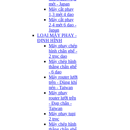
mét - Japan
Máy cắt phay
1,3 mét 4 dao
Máy cắt phay
2,4 mét 6 dao -
Japan
LOẠI MÁY PHAY -
ĐỊNH HÌNH
Máy phay chép
hình chân ghế -
2 trục dao
Máy chép hình
thẳng chân ghế
- 6 dao
Máy router lưỡi
trên - Dùng khí
nén - Taiwan
Máy phay
router lưỡi trên
- Đạp chân -
Taiwan
Máy phay tupi
2 trục
Máy chép hình
thẳng chân ghế