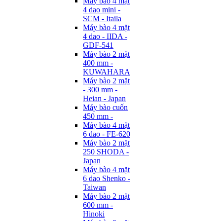
Máy bào 4 mặt
4 dao mini -
SCM - Itaila
Máy bào 4 mặt
4 dao - IIDA -
GDF-541
Máy bào 2 mặt
400 mm -
KUWAHARA
Máy bào 2 mặt
- 300 mm -
Heian - Japan
Máy bào cuốn
450 mm -
Máy bào 4 mặt
6 dao - FE-620
Máy bào 2 mặt
250 SHODA -
Japan
Máy bào 4 mặt
6 dao Shenko -
Taiwan
Máy bào 2 mặt
600 mm -
Hinoki