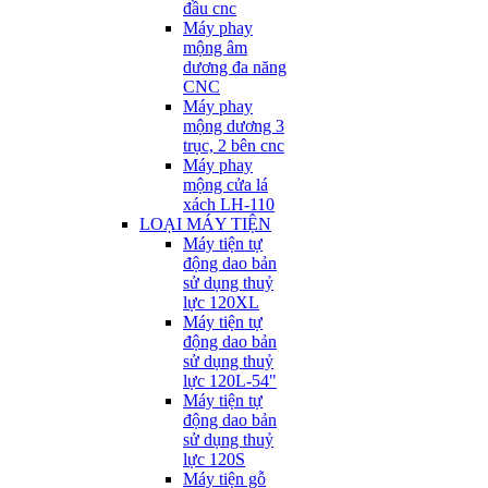
đầu cnc
Máy phay
mộng âm
dương đa năng
CNC
Máy phay
mộng dương 3
trục, 2 bên cnc
Máy phay
mộng cửa lá
xách LH-110
LOẠI MÁY TIỆN
Máy tiện tự
động dao bản
sử dụng thuỷ
lực 120XL
Máy tiện tự
động dao bản
sử dụng thuỷ
lực 120L-54"
Máy tiện tự
động dao bản
sử dụng thuỷ
lực 120S
Máy tiện gỗ