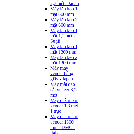
2,7 mét - Japan
Máy lăn keo 1
mặt 600 mm
Máy lăn keo 2
mặt 600 mm
Máy lăn keo 1
mặt 1,1 mét -
Sugii
Máy lăn keo 1
mặt 1300 mm
Máy lăn keo 2
mặt 1300 mm
Máy may
veneer bằng
giấy - Japan
Máy mài dao
cắt veneer 3,5
mét
Máy chà nhám
veneer 1,3 mét
1 trục
Máy chà nhám
veneer 1300
mm - DMC -
Italia