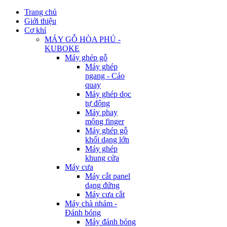
Trang chủ
Giới thiệu
Cơ khí
MÁY GỖ HÒA PHÚ -
KUBOKE
Máy ghép gỗ
Máy ghép
ngang - Cảo
quay
Máy ghép dọc
tự động
Máy phay
mộng finger
Máy ghép gỗ
khối dạng lớn
Máy ghép
khung cửa
Máy cưa
Máy cắt panel
dạng đứng
Máy cưa cắt
Máy chà nhám -
Đánh bóng
Máy đánh bóng