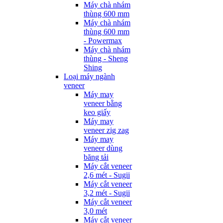
Máy chà nhám
thùng 600 mm
Máy chà nhám
thùng 600 mm
- Powermax
Máy chà nhám
thùng - Sheng
Shing
Loại máy ngành
veneer
Máy may
veneer bằng
keo giấy
Máy may
veneer zig zag
Máy may
veneer dùng
băng tải
Máy cắt veneer
2,6 mét - Sugii
Máy cắt veneer
3,2 mét - Sugii
Máy cắt veneer
3,0 mét
Máy cắt veneer