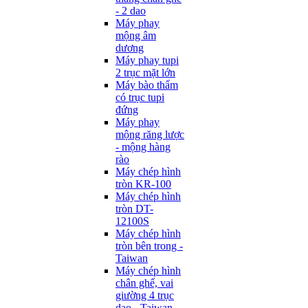
- 2 dao
Máy phay
mộng âm
dương
Máy phay tupi
2 trục mặt lớn
Máy bào thẩm
có trục tupi
đứng
Máy phay
mộng răng lược
- mộng hàng
rào
Máy chép hình
tròn KR-100
Máy chép hình
tròn DT-
12100S
Máy chép hình
tròn bên trong -
Taiwan
Máy chép hình
chân ghế, vai
giường 4 trục
dao - Taiwan