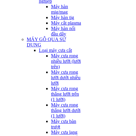
nghiệp
Máy hàn
mig/mag
Máy hàn tig
Máy cắt plasma
Máy hàn nối
đầu dây
MÁY GỖ QUA SỬ
DỤNG
Loại máy cưa cắt
Máy cưa rong
nhiều lưỡi (lưỡi
trên)
Máy cưa rong
lưỡi dưới nhiều
lưỡi
Máy cưa rong
thẳng lưỡi trên
(1 lưỡi)
Máy cưa rong
thẳng lưỡi dưới
(1 lưỡi)
Máy cưa bàn
trượt
Máy cưa lạng