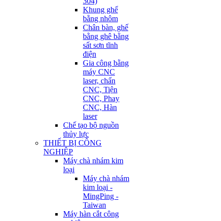
304)
Khung ghế
bằng nhôm
Chân bàn, ghế
bằng ghê bằng
sất sơn tĩnh
điện
Gia công bằng
máy CNC
laser, chấn
CNC, Tiện
CNC, Phay
CNC, Hàn
laser
Chế tạo bộ nguồn
thủy lực
THIẾT BỊ CÔNG
NGHIỆP
Máy chà nhám kim
loại
Máy chà nhám
kim loại -
MingPing -
Taiwan
Máy hàn cắt công