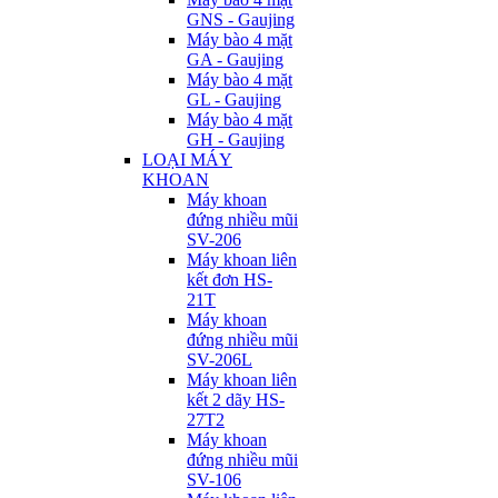
GNS - Gaujing
Máy bào 4 mặt
GA - Gaujing
Máy bào 4 mặt
GL - Gaujing
Máy bào 4 mặt
GH - Gaujing
LOẠI MÁY
KHOAN
Máy khoan
đứng nhiều mũi
SV-206
Máy khoan liên
kết đơn HS-
21T
Máy khoan
đứng nhiều mũi
SV-206L
Máy khoan liên
kết 2 dãy HS-
27T2
Máy khoan
đứng nhiều mũi
SV-106