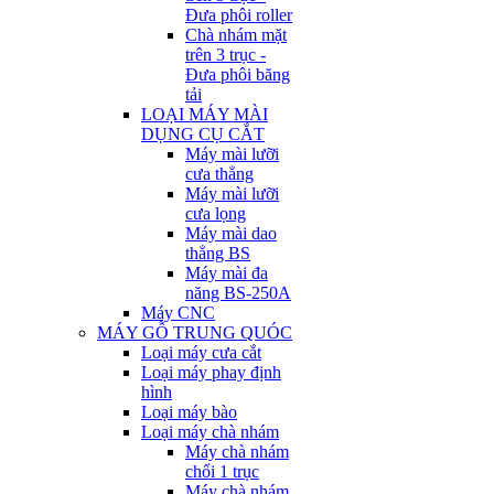
Đưa phôi roller
Chà nhám mặt
trên 3 trục -
Đưa phôi băng
tải
LOẠI MÁY MÀI
DỤNG CỤ CẮT
Máy mài lưỡi
cưa thẳng
Máy mài lưỡi
cưa lọng
Máy mài dao
thẳng BS
Máy mài đa
năng BS-250A
Máy CNC
MÁY GỖ TRUNG QUÓC
Loại máy cưa cắt
Loại máy phay định
hình
Loại máy bào
Loại máy chà nhám
Máy chà nhám
chổi 1 trục
Máy chà nhám