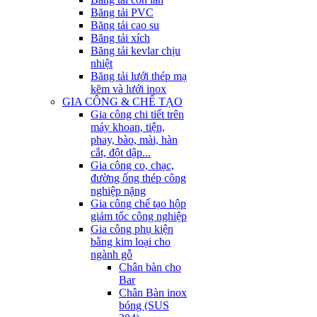
Băng tải PVC
Băng tải cao su
Băng tải xích
Băng tải kevlar chịu
nhiệt
Băng tải lưới thép mạ
kẽm và lưới inox
GIA CÔNG & CHẾ TẠO
Gia công chi tiết trên
máy khoan, tiện,
phay, bào, mài, hàn
cắt, đột dập...
Gia công co, chạc,
đường ống thép công
nghiệp nặng
Gia công chế tạo hộp
giảm tốc công nghiệp
Gia công phụ kiện
bằng kim loại cho
ngành gỗ
Chân bàn cho
Bar
Chân Bàn inox
bóng (SUS