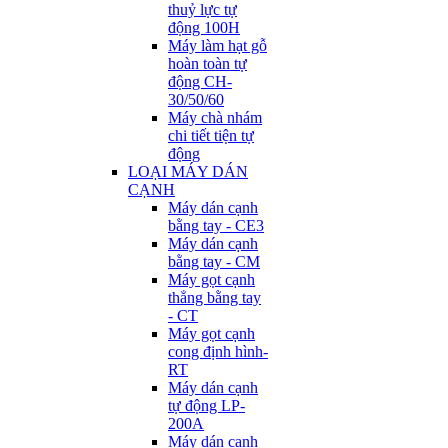
thuỷ lực tự
động 100H
Máy làm hạt gỗ
hoàn toàn tự
động CH-
30/50/60
Máy chà nhám
chi tiết tiện tự
động
LOẠI MÁY DÁN
CẠNH
Máy dán cạnh
bằng tay - CE3
Máy dán cạnh
bằng tay - CM
Máy gọt cạnh
thẳng bằng tay
- CT
Máy gọt cạnh
cong định hình-
RT
Máy dán cạnh
tự động LP-
200A
Máy dán cạnh