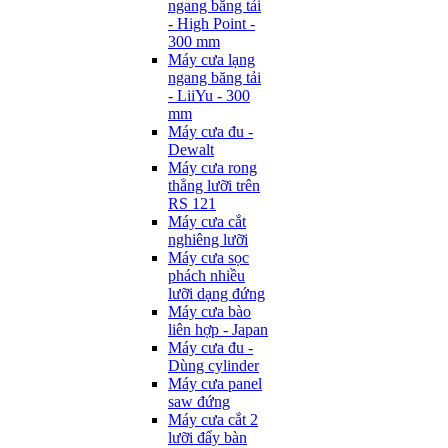
ngang băng tải
- High Point -
300 mm
Máy cưa lạng
ngang băng tải
- LiiYu - 300
mm
Máy cưa đu -
Dewalt
Máy cưa rong
thẳng lưỡi trên
RS 121
Máy cưa cắt
nghiêng lưỡi
Máy cưa sọc
phách nhiều
lưỡi dạng đứng
Máy cưa bào
liên hợp - Japan
Máy cưa đu -
Dùng cylinder
Máy cưa panel
saw đứng
Máy cưa cắt 2
lưỡi đẩy bàn