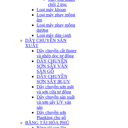
chổi 2 trục
Loại máy khoan
Loại máy phay mộng
âm
Loại máy phay mộng
dương
Loại máy dán cạnh
DÂY CHUYỀN SẢN
XUẤT
Dây chuyền cắt finger
và ghép dọc tự động
DÂY CHUYỀN
SƠN SẤY VÁN
SÀN GỖ
DÂY CHUYỀN
SƠN SẤY IR-UV
Dây chuyền sơn mặt
và sơn cửa tự động
Dây chuyền sản xuất
và sơn sấy UV ván
sàn
Dây chuyền sơn
Planking cho gỗ
BĂNG TẢI HÒA PHÚ
Băng tải con lăn