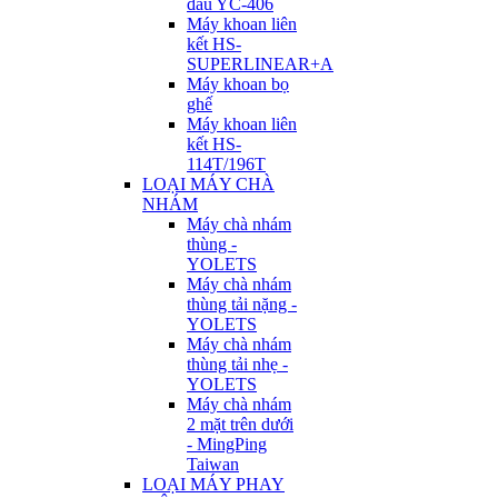
đầu YC-406
Máy khoan liên
kết HS-
SUPERLINEAR+A
Máy khoan bọ
ghế
Máy khoan liên
kết HS-
114T/196T
LOẠI MÁY CHÀ
NHÁM
Máy chà nhám
thùng -
YOLETS
Máy chà nhám
thùng tải nặng -
YOLETS
Máy chà nhám
thùng tải nhẹ -
YOLETS
Máy chà nhám
2 mặt trên dưới
- MingPing
Taiwan
LOẠI MÁY PHAY