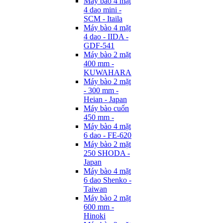
Máy bào 4 mặt
4 dao mini -
SCM - Itaila
Máy bào 4 mặt
4 dao - IIDA -
GDF-541
Máy bào 2 mặt
400 mm -
KUWAHARA
Máy bào 2 mặt
- 300 mm -
Heian - Japan
Máy bào cuốn
450 mm -
Máy bào 4 mặt
6 dao - FE-620
Máy bào 2 mặt
250 SHODA -
Japan
Máy bào 4 mặt
6 dao Shenko -
Taiwan
Máy bào 2 mặt
600 mm -
Hinoki