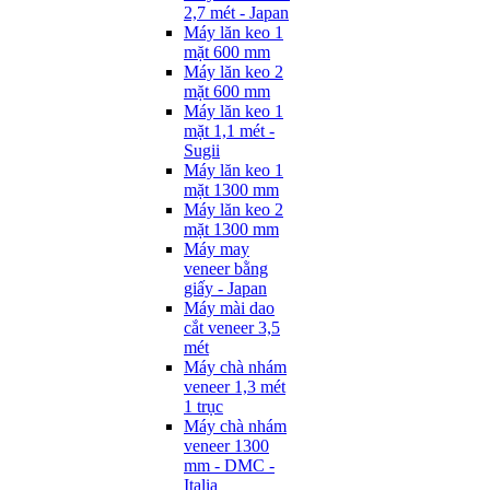
2,7 mét - Japan
Máy lăn keo 1
mặt 600 mm
Máy lăn keo 2
mặt 600 mm
Máy lăn keo 1
mặt 1,1 mét -
Sugii
Máy lăn keo 1
mặt 1300 mm
Máy lăn keo 2
mặt 1300 mm
Máy may
veneer bằng
giấy - Japan
Máy mài dao
cắt veneer 3,5
mét
Máy chà nhám
veneer 1,3 mét
1 trục
Máy chà nhám
veneer 1300
mm - DMC -
Italia