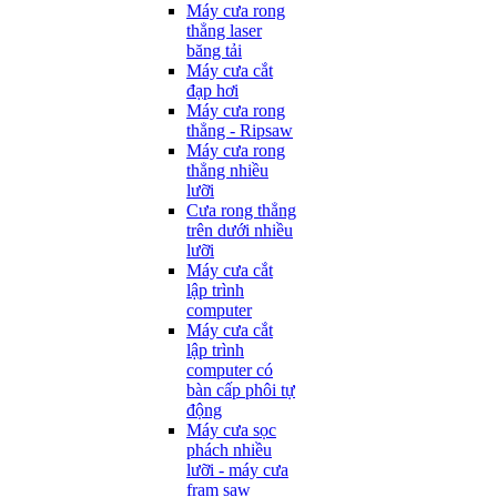
Máy cưa rong
thẳng laser
băng tải
Máy cưa cắt
đạp hơi
Máy cưa rong
thẳng - Ripsaw
Máy cưa rong
thẳng nhiều
lưỡi
Cưa rong thẳng
trên dưới nhiều
lưỡi
Máy cưa cắt
lập trình
computer
Máy cưa cắt
lập trình
computer có
bàn cấp phôi tự
động
Máy cưa sọc
phách nhiều
lưỡi - máy cưa
fram saw