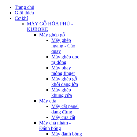
Trang chủ
Giới thiệu
Cơ khí
MÁY GỖ HÒA PHÚ -
KUBOKE
Máy ghép gỗ
Máy ghép
ngang - Cảo
quay
Máy ghép dọc
tự động
Máy phay
mộng finger
Máy ghép gỗ
khối dạng lớn
Máy ghép
khung cửa
Máy cưa
Máy cắt panel
dạng đứng
Máy cưa cắt
Máy chà nhám -
Đánh bóng
Máy đánh bóng