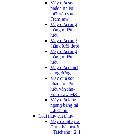
Máy cưa sọc
phách nhiều
lưỡi ván sàn-
Fram saw
Máy cưa rong
thẳng nhiều
lưỡi
Máy cưa rong
thẳng lưỡi dưới
Máy cưa rong
thẳng nhiều
lưỡi
Máy cưa panel
dạng đứng
Máy cưa sọc
phách nhiều
lưỡi ván sàn-
Fram saw M&J
Máy cưa lạng
ngang băng tải
- 400 mm
Loại máy cắt phay
Máy cắt phay 2
đầu 2 bàn trượt
- Taichann - 2,4