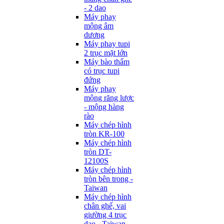
- 2 dao
Máy phay
mộng âm
dương
Máy phay tupi
2 trục mặt lớn
Máy bào thẩm
có trục tupi
đứng
Máy phay
mộng răng lược
- mộng hàng
rào
Máy chép hình
tròn KR-100
Máy chép hình
tròn DT-
12100S
Máy chép hình
tròn bên trong -
Taiwan
Máy chép hình
chân ghế, vai
giường 4 trục
dao - Taiwan