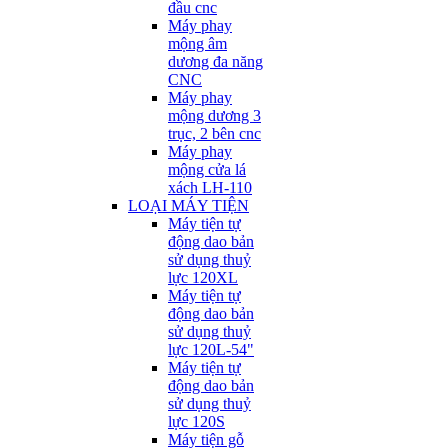
đầu cnc
Máy phay
mộng âm
dương đa năng
CNC
Máy phay
mộng dương 3
trục, 2 bên cnc
Máy phay
mộng cửa lá
xách LH-110
LOẠI MÁY TIỆN
Máy tiện tự
động dao bản
sử dụng thuỷ
lực 120XL
Máy tiện tự
động dao bản
sử dụng thuỷ
lực 120L-54"
Máy tiện tự
động dao bản
sử dụng thuỷ
lực 120S
Máy tiện gỗ