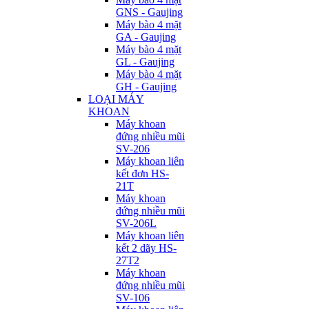
GNS - Gaujing
Máy bào 4 mặt
GA - Gaujing
Máy bào 4 mặt
GL - Gaujing
Máy bào 4 mặt
GH - Gaujing
LOẠI MÁY
KHOAN
Máy khoan
đứng nhiều mũi
SV-206
Máy khoan liên
kết đơn HS-
21T
Máy khoan
đứng nhiều mũi
SV-206L
Máy khoan liên
kết 2 dãy HS-
27T2
Máy khoan
đứng nhiều mũi
SV-106