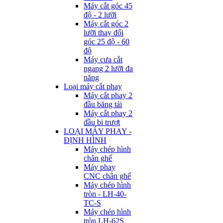
Máy cắt góc 45
độ - 2 lưỡi
Máy cắt góc 2
lưỡi thay đổi
góc 25 độ - 60
độ
Máy cưa cắt
ngang 2 lưỡi đa
năng
Loại máy cắt phay
Máy cắt phay 2
đầu băng tải
Máy cắt phay 2
đầu bi trượt
LOẠI MÁY PHAY -
ĐỊNH HÌNH
Máy chép hình
chân ghế
Máy phay
CNC chân ghế
Máy chép hình
tròn - LH-40-
TC-S
Máy chép hình
tròn LH-62S