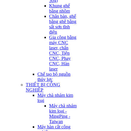
304)
Khung ghế
bằng nhôm
Chân bàn, ghế
bằng ghê bằng
sất sơn tĩnh
điện
Gia công bằng
máy CNC
laser, chấn
CNC, Tiện
CNC, Phay
CNC, Hàn
laser
Chế tạo bộ nguồn
thủy lực
THIẾT BỊ CÔNG
NGHIỆP
Máy chà nhám kim
loại
Máy chà nhám
kim loại -
MingPing -
Taiwan
Máy hàn cắt công