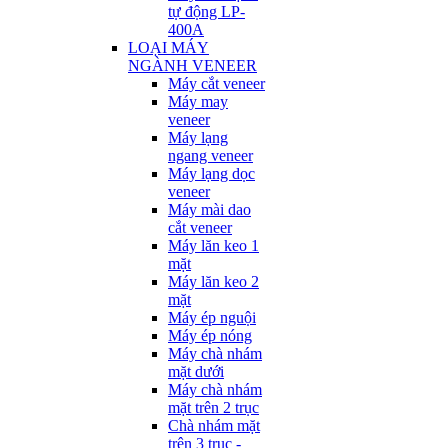
tự động LP-
400A
LOẠI MÁY
NGÀNH VENEER
Máy cắt veneer
Máy may
veneer
Máy lạng
ngang veneer
Máy lạng dọc
veneer
Máy mài dao
cắt veneer
Máy lăn keo 1
mặt
Máy lăn keo 2
mặt
Máy ép nguội
Máy ép nóng
Máy chà nhám
mặt dưới
Máy chà nhám
mặt trên 2 trục
Chà nhám mặt
trên 3 trục -