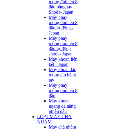
mộng đuôi én 8
đầu bằng tay
Shoda- Japan
Máy phay
mộng đuôi én 8
đầu tự động -
Japan
Máy phay
mộng đuôi én 8
đầu tự động
shoda- Japan
Máy khoan liên
kết - Japan
Máy khoan lắc
mộng âm bằng
tay
Máy phay
mộng đuôi én 8
đầu
Máy khoan
ngang đa năng
nhiều đầu
LOẠI MÁY CHÀ
NHÁM
Máy chà nhám