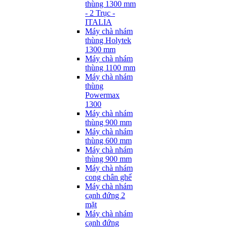
thùng 1300 mm
- 2 Trục -
ITALIA
Máy chà nhám
thùng Holytek
1300 mm
Máy chà nhám
thùng 1100 mm
Máy chà nhám
thùng
Powermax
1300
Máy chà nhám
thùng 900 mm
Máy chà nhám
thùng 600 mm
Máy chà nhám
thùng 900 mm
Máy chà nhám
cong chân ghế
Máy chà nhám
cạnh đứng 2
mặt
Máy chà nhám
cạnh đứng