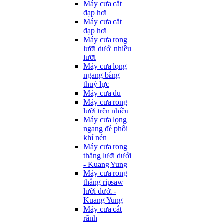
Máy cưa cắt
đạp hơi
Máy cưa cắt
đạp hơi
Máy cưa rong
lưỡi dưới nhiều
lưỡi
Máy cưa lọng
ngang bằng
thuỷ lực
Máy cưa đu
Máy cưa rong
lưỡi trên nhiều
Máy cưa lọng
ngang đè phôi
khí nén
Máy cưa rong
thẳng lưỡi dưới
- Kuang Yung
Máy cưa rong
thẳng ripsaw
lưỡi dưới -
Kuang Yung
Máy cưa cắt
rãnh