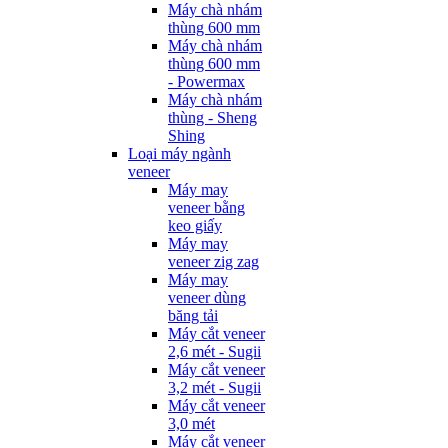
Máy chà nhám
thùng 600 mm
Máy chà nhám
thùng 600 mm
- Powermax
Máy chà nhám
thùng - Sheng
Shing
Loại máy ngành
veneer
Máy may
veneer bằng
keo giấy
Máy may
veneer zig zag
Máy may
veneer dùng
băng tải
Máy cắt veneer
2,6 mét - Sugii
Máy cắt veneer
3,2 mét - Sugii
Máy cắt veneer
3,0 mét
Máy cắt veneer