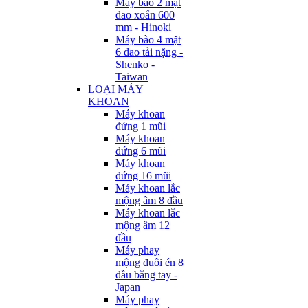
Máy bào 2 mặt
dao xoắn 600
mm - Hinoki
Máy bào 4 mặt
6 dao tải nặng -
Shenko -
Taiwan
LOẠI MÁY
KHOAN
Máy khoan
đứng 1 mũi
Máy khoan
đứng 6 mũi
Máy khoan
đứng 16 mũi
Máy khoan lắc
mộng âm 8 đầu
Máy khoan lắc
mộng âm 12
đầu
Máy phay
mộng đuôi én 8
đầu bằng tay -
Japan
Máy phay