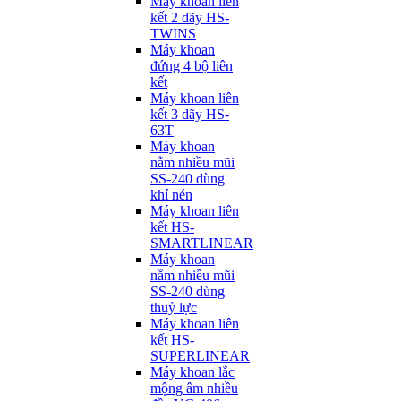
Máy khoan liên
kết 2 dãy HS-
TWINS
Máy khoan
đứng 4 bộ liên
kết
Máy khoan liên
kết 3 dãy HS-
63T
Máy khoan
nằm nhiều mũi
SS-240 dùng
khí nén
Máy khoan liên
kết HS-
SMARTLINEAR
Máy khoan
nằm nhiều mũi
SS-240 dùng
thuỷ lực
Máy khoan liên
kết HS-
SUPERLINEAR
Máy khoan lắc
mộng âm nhiều