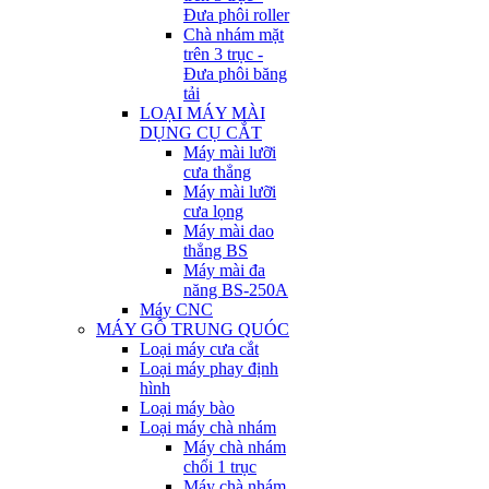
Đưa phôi roller
Chà nhám mặt
trên 3 trục -
Đưa phôi băng
tải
LOẠI MÁY MÀI
DỤNG CỤ CẮT
Máy mài lưỡi
cưa thẳng
Máy mài lưỡi
cưa lọng
Máy mài dao
thẳng BS
Máy mài đa
năng BS-250A
Máy CNC
MÁY GỖ TRUNG QUÓC
Loại máy cưa cắt
Loại máy phay định
hình
Loại máy bào
Loại máy chà nhám
Máy chà nhám
chổi 1 trục
Máy chà nhám