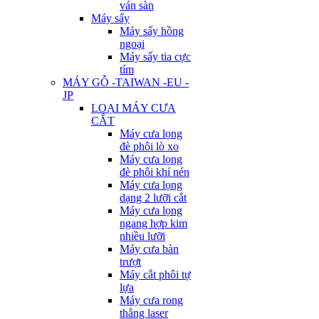
ván sàn
Máy sấy
Máy sấy hồng
ngoại
Máy sấy tia cực
tím
MÁY GỖ -TAIWAN -EU -
JP
LOẠI MÁY CƯA
CẮT
Máy cưa lọng
đè phôi lò xo
Máy cưa lọng
đè phôi khí nén
Máy cưa lọng
dạng 2 lưỡi cắt
Máy cưa lọng
ngang hợp kim
nhiều lưỡi
Máy cưa bàn
trượt
Máy cắt phôi tự
lựa
Máy cưa rong
thẳng laser