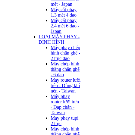
mét - Japan
Máy cắt phay
1,3 mét 4 dao
Máy cắt phay
2,4 mét 6 dao -
Japan
LOẠI MÁY PHAY -
ĐỊNH HÌNH
Máy phay chép
hình chân ghế -
2 trục dao
Máy chép hình
thẳng chân ghế
- 6 dao
Máy router lưỡi
trên - Dùng khí
nén - Taiwan
Máy phay
router lưỡi trên
- Đạp chân -
Taiwan
Máy phay tupi
2 trục
Máy chép hình
thẳng chân ghế