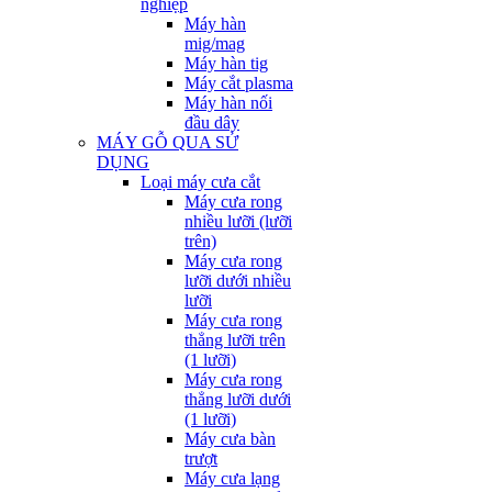
nghiệp
Máy hàn
mig/mag
Máy hàn tig
Máy cắt plasma
Máy hàn nối
đầu dây
MÁY GỖ QUA SỬ
DỤNG
Loại máy cưa cắt
Máy cưa rong
nhiều lưỡi (lưỡi
trên)
Máy cưa rong
lưỡi dưới nhiều
lưỡi
Máy cưa rong
thẳng lưỡi trên
(1 lưỡi)
Máy cưa rong
thẳng lưỡi dưới
(1 lưỡi)
Máy cưa bàn
trượt
Máy cưa lạng