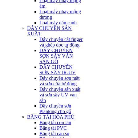
Loại máy phay mộng
âm
Loại máy phay mộng
dương
Loại máy dán cạnh
DÂY CHUYỀN SẢN
XUẤT
Dây chuyền cắt finger
và ghép dọc tự động
DÂY CHUYỀN
SƠN SẤY VÁN
SÀN GỖ
DÂY CHUYỀN
SƠN SẤY IR-UV
Dây chuyền sơn mặt
và sơn cửa tự động
Dây chuyền sản xuất
và sơn sấy UV ván
sàn
Dây chuyền sơn
Planking cho gỗ
BĂNG TẢI HÒA PHÚ
Băng tải con lăn
Băng tải PVC
Băng tải cao su