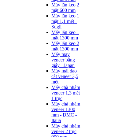
Máy lăn keo 2
mặt 600 mm
Máy lăn keo 1
mặt 1,1 mét -
Sugii
Máy lăn keo 1
mặt 1300 mm
Máy lăn keo 2
mặt 1300 mm
Máy may
veneer bằng
giấy - Japan
Máy mài dao
cắt veneer 3,5
mét
Máy chà nhám
veneer 1,3 mét
1 trục
Máy chà nhám
veneer 1300
mm - DMC -
Italia
Máy chà nhám
veneer 2 trục
900 mm