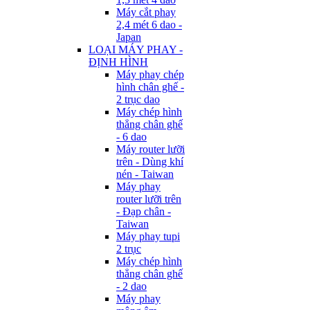
Máy cắt phay
2,4 mét 6 dao -
Japan
LOẠI MÁY PHAY -
ĐỊNH HÌNH
Máy phay chép
hình chân ghế -
2 trục dao
Máy chép hình
thẳng chân ghế
- 6 dao
Máy router lưỡi
trên - Dùng khí
nén - Taiwan
Máy phay
router lưỡi trên
- Đạp chân -
Taiwan
Máy phay tupi
2 trục
Máy chép hình
thẳng chân ghế
- 2 dao
Máy phay