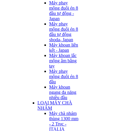
Máy phay
mộng đuôi én 8
đầu tự động -
Japan
Máy phay
mộng đuôi én 8
đầu tự động
shoda- Japan
Máy khoan liên
kết - Japan
Máy khoan lắc
mộng âm bằng
tay
Máy phay
mộng đuôi én 8
đầu
Máy khoan
ngang đa năng
nhiều đầu
LOẠI MÁY CHÀ
NHÁM
Máy chà nhám
thùng 1300 mm
- 2 Trục -
ITALIA