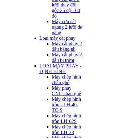
lưỡi thay đổi
góc 25 độ - 60
độ
Máy cưa cắt
ngang 2 lưỡi đa
năng
Loại máy cắt phay
Máy cắt phay 2
đầu băng tải
Máy cắt phay 2
đầu bi trượt
LOẠI MÁY PHAY -
ĐỊNH HÌNH
Máy chép hình
chân ghế
Máy phay
CNC chân ghế
Máy chép hình
tròn - LH-40-
TC-S
Máy chép hình
tròn LH-62S
Máy chép hình
tròn LH-28
Máy chép hình