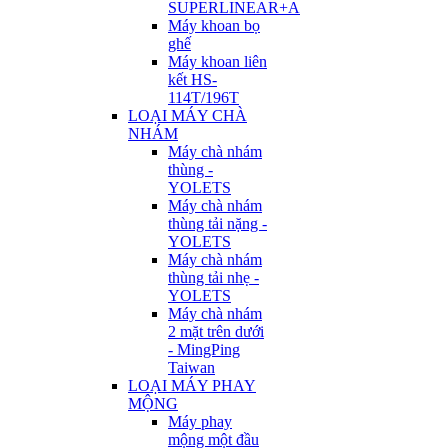
SUPERLINEAR+A
Máy khoan bọ
ghế
Máy khoan liên
kết HS-
114T/196T
LOẠI MÁY CHÀ
NHÁM
Máy chà nhám
thùng -
YOLETS
Máy chà nhám
thùng tải nặng -
YOLETS
Máy chà nhám
thùng tải nhẹ -
YOLETS
Máy chà nhám
2 mặt trên dưới
- MingPing
Taiwan
LOẠI MÁY PHAY
MỘNG
Máy phay
mộng một đầu