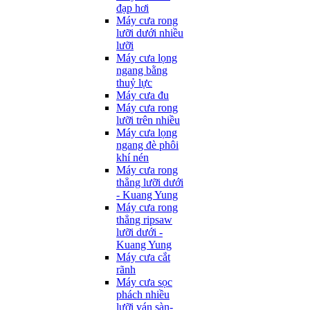
đạp hơi
Máy cưa rong
lưỡi dưới nhiều
lưỡi
Máy cưa lọng
ngang bằng
thuỷ lực
Máy cưa đu
Máy cưa rong
lưỡi trên nhiều
Máy cưa lọng
ngang đè phôi
khí nén
Máy cưa rong
thẳng lưỡi dưới
- Kuang Yung
Máy cưa rong
thẳng ripsaw
lưỡi dưới -
Kuang Yung
Máy cưa cắt
rãnh
Máy cưa sọc
phách nhiều
lưỡi ván sàn-