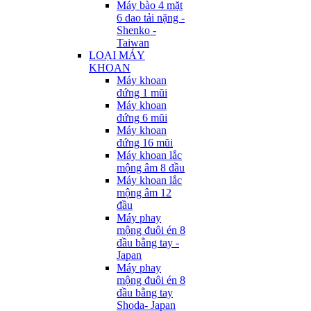
Máy bào 4 mặt
6 dao tải nặng -
Shenko -
Taiwan
LOẠI MÁY
KHOAN
Máy khoan
đứng 1 mũi
Máy khoan
đứng 6 mũi
Máy khoan
đứng 16 mũi
Máy khoan lắc
mộng âm 8 đầu
Máy khoan lắc
mộng âm 12
đầu
Máy phay
mộng đuôi én 8
đầu bằng tay -
Japan
Máy phay
mộng đuôi én 8
đầu bằng tay
Shoda- Japan