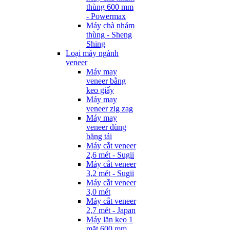
thùng 600 mm
- Powermax
Máy chà nhám
thùng - Sheng
Shing
Loại máy ngành
veneer
Máy may
veneer bằng
keo giấy
Máy may
veneer zig zag
Máy may
veneer dùng
băng tải
Máy cắt veneer
2,6 mét - Sugii
Máy cắt veneer
3,2 mét - Sugii
Máy cắt veneer
3,0 mét
Máy cắt veneer
2,7 mét - Japan
Máy lăn keo 1
mặt 600 mm