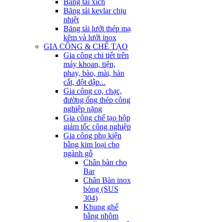
Băng tải xích
Băng tải kevlar chịu
nhiệt
Băng tải lưới thép mạ
kẽm và lưới inox
GIA CÔNG & CHẾ TẠO
Gia công chi tiết trên
máy khoan, tiện,
phay, bào, mài, hàn
cắt, đột dập...
Gia công co, chạc,
đường ống thép công
nghiệp nặng
Gia công chế tạo hộp
giảm tốc công nghiệp
Gia công phụ kiện
bằng kim loại cho
ngành gỗ
Chân bàn cho
Bar
Chân Bàn inox
bóng (SUS
304)
Khung ghế
bằng nhôm