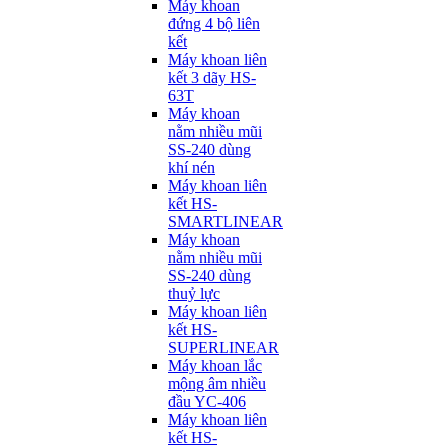
Máy khoan
đứng 4 bộ liên
kết
Máy khoan liên
kết 3 dãy HS-
63T
Máy khoan
nằm nhiều mũi
SS-240 dùng
khí nén
Máy khoan liên
kết HS-
SMARTLINEAR
Máy khoan
nằm nhiều mũi
SS-240 dùng
thuỷ lực
Máy khoan liên
kết HS-
SUPERLINEAR
Máy khoan lắc
mộng âm nhiều
đầu YC-406
Máy khoan liên
kết HS-