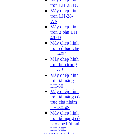
tròn LH-28TC
Máy chép hình
tròn LH-28-
WS
Máy chép hình
tròn 2 bàn LH-
402D
Máy chép hình
tròn có bao che
LH-40D
Máy chép hình
tròn bên trong
LH-23
Máy chép hình
tròn tải nặng
LH-80
Máy chép hình
tròn tải nặng có
trục chà nhám
LH-80-4S
Máy chép hình
tròn tải nặng có
bao che hút bụi
LH-80D