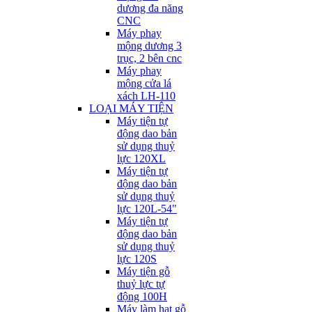
dương đa năng
CNC
Máy phay
mộng dương 3
trục, 2 bên cnc
Máy phay
mộng cửa lá
xách LH-110
LOẠI MÁY TIỆN
Máy tiện tự
động dao bản
sử dụng thuỷ
lực 120XL
Máy tiện tự
động dao bản
sử dụng thuỷ
lực 120L-54"
Máy tiện tự
động dao bản
sử dụng thuỷ
lực 120S
Máy tiện gỗ
thuỷ lực tự
động 100H
Máy làm hạt gỗ