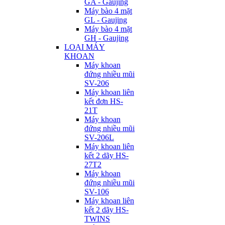
GA - Gaujing
Máy bào 4 mặt
GL - Gaujing
Máy bào 4 mặt
GH - Gaujing
LOẠI MÁY
KHOAN
Máy khoan
đứng nhiều mũi
SV-206
Máy khoan liên
kết đơn HS-
21T
Máy khoan
đứng nhiều mũi
SV-206L
Máy khoan liên
kết 2 dãy HS-
27T2
Máy khoan
đứng nhiều mũi
SV-106
Máy khoan liên
kết 2 dãy HS-
TWINS