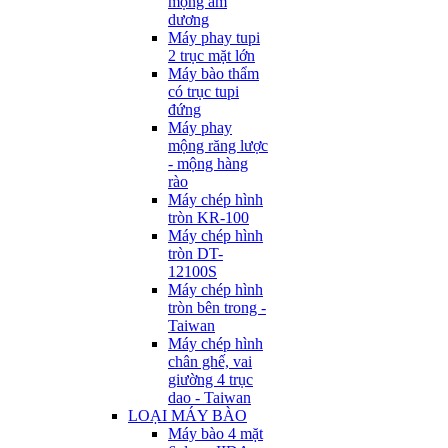
mộng âm
dương
Máy phay tupi
2 trục mặt lớn
Máy bào thẩm
có trục tupi
đứng
Máy phay
mộng răng lược
- mộng hàng
rào
Máy chép hình
tròn KR-100
Máy chép hình
tròn DT-
12100S
Máy chép hình
tròn bên trong -
Taiwan
Máy chép hình
chân ghế, vai
giường 4 trục
dao - Taiwan
LOẠI MÁY BÀO
Máy bào 4 mặt