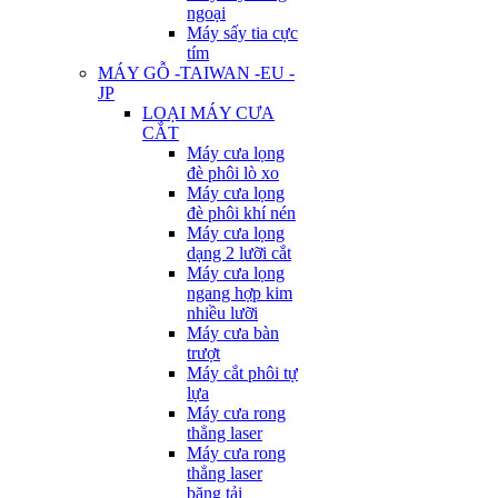
ngoại
Máy sấy tia cực
tím
MÁY GỖ -TAIWAN -EU -
JP
LOẠI MÁY CƯA
CẮT
Máy cưa lọng
đè phôi lò xo
Máy cưa lọng
đè phôi khí nén
Máy cưa lọng
dạng 2 lưỡi cắt
Máy cưa lọng
ngang hợp kim
nhiều lưỡi
Máy cưa bàn
trượt
Máy cắt phôi tự
lựa
Máy cưa rong
thẳng laser
Máy cưa rong
thẳng laser
băng tải