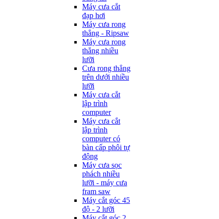
Máy cưa cắt
đạp hơi
Máy cưa rong
thẳng - Ripsaw
Máy cưa rong
thẳng nhiều
lưỡi
Cưa rong thẳng
trên dưới nhiều
lưỡi
Máy cưa cắt
lập trình
computer
Máy cưa cắt
lập trình
computer có
bàn cấp phôi tự
động
Máy cưa sọc
phách nhiều
lưỡi - máy cưa
fram saw
Máy cắt góc 45
độ - 2 lưỡi
Máy cắt góc 2