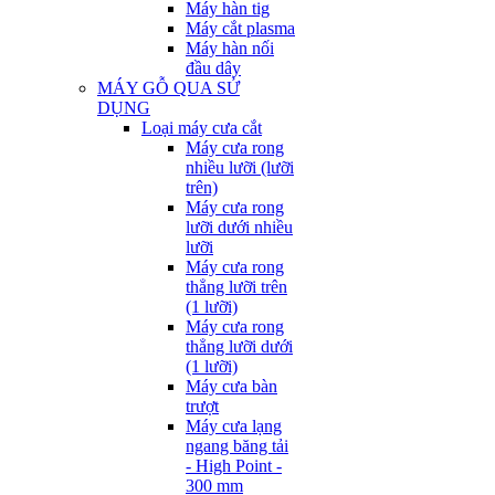
Máy hàn tig
Máy cắt plasma
Máy hàn nối
đầu dây
MÁY GỖ QUA SỬ
DỤNG
Loại máy cưa cắt
Máy cưa rong
nhiều lưỡi (lưỡi
trên)
Máy cưa rong
lưỡi dưới nhiều
lưỡi
Máy cưa rong
thẳng lưỡi trên
(1 lưỡi)
Máy cưa rong
thẳng lưỡi dưới
(1 lưỡi)
Máy cưa bàn
trượt
Máy cưa lạng
ngang băng tải
- High Point -
300 mm