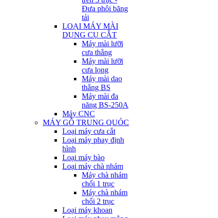
Đưa phôi băng
tải
LOẠI MÁY MÀI
DỤNG CỤ CẮT
Máy mài lưỡi
cưa thẳng
Máy mài lưỡi
cưa lọng
Máy mài dao
thẳng BS
Máy mài đa
năng BS-250A
Máy CNC
MÁY GỖ TRUNG QUÓC
Loại máy cưa cắt
Loại máy phay định
hình
Loại máy bào
Loại máy chà nhám
Máy chà nhám
chổi 1 trục
Máy chà nhám
chổi 2 trục
Loại máy khoan