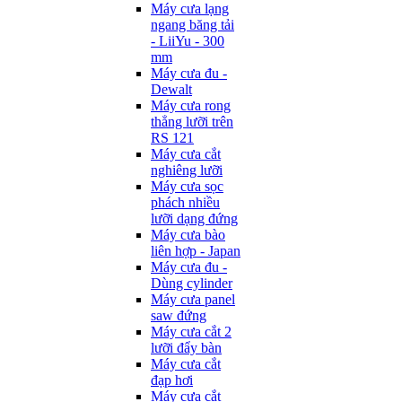
Máy cưa lạng
ngang băng tải
- LiiYu - 300
mm
Máy cưa đu -
Dewalt
Máy cưa rong
thẳng lưỡi trên
RS 121
Máy cưa cắt
nghiêng lưỡi
Máy cưa sọc
phách nhiều
lưỡi dạng đứng
Máy cưa bào
liên hợp - Japan
Máy cưa đu -
Dùng cylinder
Máy cưa panel
saw đứng
Máy cưa cắt 2
lưỡi đẩy bàn
Máy cưa cắt
đạp hơi
Máy cưa cắt