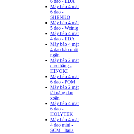
6 dao - IIDA
Máy bào 4 mặt
6 dao -
SHENKO
Máy bào 4 mặt
5 dao - Weinig
Máy bào 4 mặt
4 dao - IIDA
Máy bào 4 mặt
4 dao bào phôi
ngắn
Máy bào 2 mặt
dao thẳng -
HINOKI
Máy bào 4 mặt
6 dao - POM
Máy bào 2 mặt
tải nặng dao
xoắn
Máy bào 4 mặt
6 dao -
HOLYTEK
Máy bào 4 mặt
4 dao mini -
SCM - Itaila