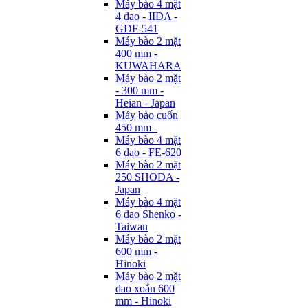
Máy bào 4 mặt
4 dao - IIDA -
GDF-541
Máy bào 2 mặt
400 mm -
KUWAHARA
Máy bào 2 mặt
- 300 mm -
Heian - Japan
Máy bào cuốn
450 mm -
Máy bào 4 mặt
6 dao - FE-620
Máy bào 2 mặt
250 SHODA -
Japan
Máy bào 4 mặt
6 dao Shenko -
Taiwan
Máy bào 2 mặt
600 mm -
Hinoki
Máy bào 2 mặt
dao xoắn 600
mm - Hinoki