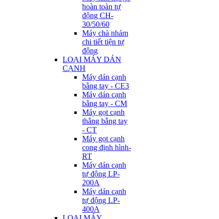
hoàn toàn tự
động CH-
30/50/60
Máy chà nhám
chi tiết tiện tự
động
LOẠI MÁY DÁN
CẠNH
Máy dán cạnh
bằng tay - CE3
Máy dán cạnh
bằng tay - CM
Máy gọt cạnh
thẳng bằng tay
- CT
Máy gọt cạnh
cong định hình-
RT
Máy dán cạnh
tự động LP-
200A
Máy dán cạnh
tự động LP-
400A
LOẠI MÁY