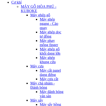
Cơ khí
MÁY GỖ HÒA PHÚ -
KUBOKE
Máy ghép gỗ
Máy ghép
ngang - Cảo
quay
Máy ghép dọc
tự động
Máy phay
mộng finger
Máy ghép gỗ
khối dạng lớn
Máy ghép
khung cửa
Máy cưa
Máy cắt panel
dạng đứng
Máy cưa cắt
Máy chà nhám -
Đánh bóng
Máy đánh bóng
ván sàn
Máy sấy
Máy sấy hồng