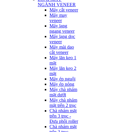
NGÀNH VENEER
Máy cắt veneer
Máy may
veneer
Máy lạng
ngang veneer
Máy lạng dọc
veneer
Máy mài dao
cắt veneer
Máy lăn keo 1
mặt
Máy lăn keo 2
mặt
Máy ép nguội
Máy ép nóng
Máy chà nhám
mặt dưới
Máy chà nhám
mặt trên 2 trục
Chà nhám mặt
trên 3 trục -
Đưa phôi roller
Chà nhám mặt
trên 3 trục -