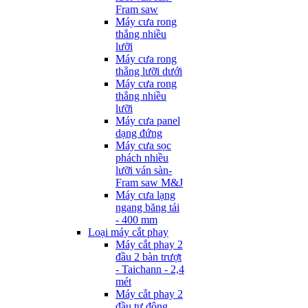
Fram saw
Máy cưa rong
thẳng nhiều
lưỡi
Máy cưa rong
thẳng lưỡi dưới
Máy cưa rong
thẳng nhiều
lưỡi
Máy cưa panel
dạng đứng
Máy cưa sọc
phách nhiều
lưỡi ván sàn-
Fram saw M&J
Máy cưa lạng
ngang băng tải
- 400 mm
Loại máy cắt phay
Máy cắt phay 2
đầu 2 bàn trượt
- Taichann - 2,4
mét
Máy cắt phay 2
đầu tự động