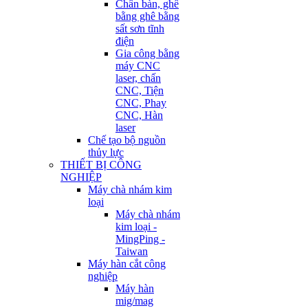
Chân bàn, ghế
bằng ghê bằng
sất sơn tĩnh
điện
Gia công bằng
máy CNC
laser, chấn
CNC, Tiện
CNC, Phay
CNC, Hàn
laser
Chế tạo bộ nguồn
thủy lực
THIẾT BỊ CÔNG
NGHIỆP
Máy chà nhám kim
loại
Máy chà nhám
kim loại -
MingPing -
Taiwan
Máy hàn cắt công
nghiệp
Máy hàn
mig/mag