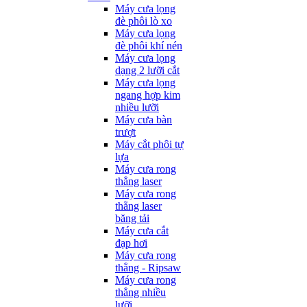
Máy cưa lọng
đè phôi lò xo
Máy cưa lọng
đè phôi khí nén
Máy cưa lọng
dạng 2 lưỡi cắt
Máy cưa lọng
ngang hợp kim
nhiều lưỡi
Máy cưa bàn
trượt
Máy cắt phôi tự
lựa
Máy cưa rong
thẳng laser
Máy cưa rong
thẳng laser
băng tải
Máy cưa cắt
đạp hơi
Máy cưa rong
thẳng - Ripsaw
Máy cưa rong
thẳng nhiều
lưỡi