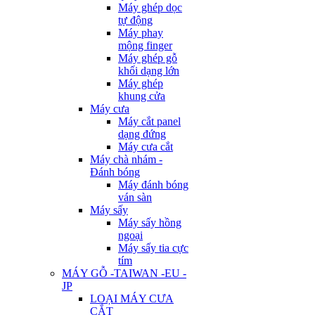
Máy ghép dọc
tự động
Máy phay
mộng finger
Máy ghép gỗ
khối dạng lớn
Máy ghép
khung cửa
Máy cưa
Máy cắt panel
dạng đứng
Máy cưa cắt
Máy chà nhám -
Đánh bóng
Máy đánh bóng
ván sàn
Máy sấy
Máy sấy hồng
ngoại
Máy sấy tia cực
tím
MÁY GỖ -TAIWAN -EU -
JP
LOẠI MÁY CƯA
CẮT