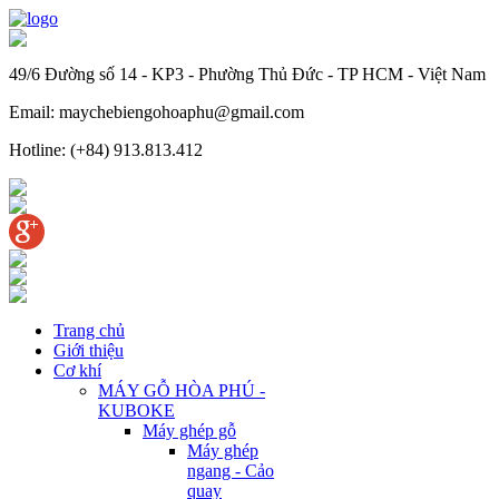
49/6 Đường số 14 - KP3 - Phường Thủ Đức - TP HCM - Việt Nam
Email: maychebiengohoaphu@gmail.com
Hotline: (+84) 913.813.412
Trang chủ
Giới thiệu
Cơ khí
MÁY GỖ HÒA PHÚ -
KUBOKE
Máy ghép gỗ
Máy ghép
ngang - Cảo
quay