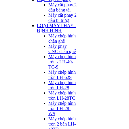
Máy cắt phay 2
đầu băng tải
Máy cắt phay 2
đầu bi trượt
LOẠI MÁY PHAY -
ĐỊNH HÌNH
Máy chép hình
chân ghế
Máy phay
CNC chân ghế
Máy chép hình
tròn - LH-40-
TC-S
Máy chép hình
tròn LH-62S
Máy chép hình
tròn LH-28
Máy chép hình
tròn LH-28TC
Máy chép hình
tròn LH-28-
WS
Máy chép hình
tròn 2 bàn LH-