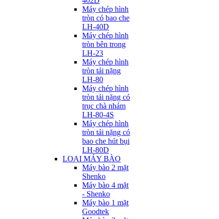
402D
Máy chép hình
tròn có bao che
LH-40D
Máy chép hình
tròn bên trong
LH-23
Máy chép hình
tròn tải nặng
LH-80
Máy chép hình
tròn tải nặng có
trục chà nhám
LH-80-4S
Máy chép hình
tròn tải nặng có
bao che hút bụi
LH-80D
LOẠI MÁY BÀO
Máy bào 2 mặt
Shenko
Máy bào 4 mặt
- Shenko
Máy bào 1 mặt
Goodtek