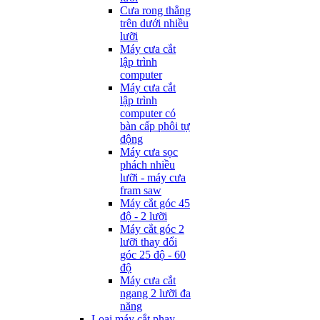
Cưa rong thẳng
trên dưới nhiều
lưỡi
Máy cưa cắt
lập trình
computer
Máy cưa cắt
lập trình
computer có
bàn cấp phôi tự
động
Máy cưa sọc
phách nhiều
lưỡi - máy cưa
fram saw
Máy cắt góc 45
độ - 2 lưỡi
Máy cắt góc 2
lưỡi thay đổi
góc 25 độ - 60
độ
Máy cưa cắt
ngang 2 lưỡi đa
năng
Loại máy cắt phay