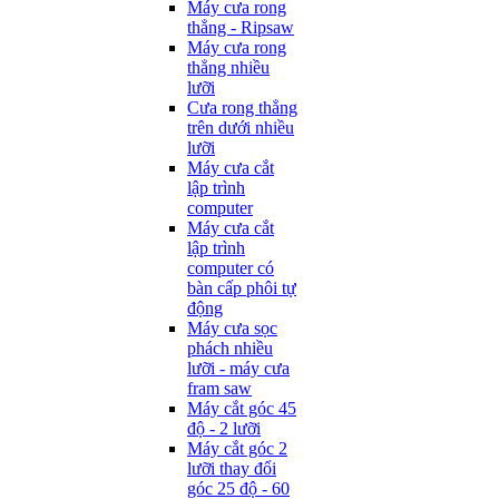
Máy cưa rong
thẳng - Ripsaw
Máy cưa rong
thẳng nhiều
lưỡi
Cưa rong thẳng
trên dưới nhiều
lưỡi
Máy cưa cắt
lập trình
computer
Máy cưa cắt
lập trình
computer có
bàn cấp phôi tự
động
Máy cưa sọc
phách nhiều
lưỡi - máy cưa
fram saw
Máy cắt góc 45
độ - 2 lưỡi
Máy cắt góc 2
lưỡi thay đổi
góc 25 độ - 60