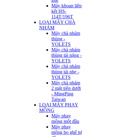
ghế
Máy khoan liên
kết HS-
114T/196T
LOẠI MÁY CHÀ
NHÁM
Máy chà nhám
thùng -
YOLETS
Máy chà nhám
thùng tải nặng -
YOLETS
Máy chà nhám
thùng tải nhẹ -
YOLETS
Máy chà nhám
2 mặt trên dưới
- MingPing
Taiwan
LOẠI MÁY PHAY
MỘNG
Máy phay
mộng một đầu
Máy phay
mộng bọ ghế tự