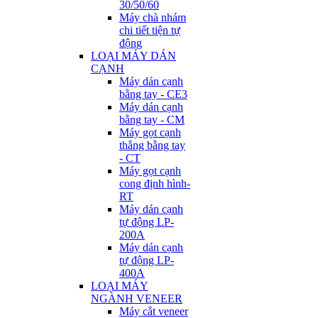
30/50/60
Máy chà nhám
chi tiết tiện tự
động
LOẠI MÁY DÁN
CẠNH
Máy dán cạnh
bằng tay - CE3
Máy dán cạnh
bằng tay - CM
Máy gọt cạnh
thẳng bằng tay
- CT
Máy gọt cạnh
cong định hình-
RT
Máy dán cạnh
tự động LP-
200A
Máy dán cạnh
tự động LP-
400A
LOẠI MÁY
NGÀNH VENEER
Máy cắt veneer