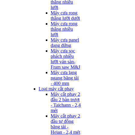
thẳng nhiều
lưỡi
Máy cưa rong
thẳng lưỡi dưới
Máy cưa rong
thẳng nhiều
lưỡi
Máy cưa panel
dạng đứng
Máy cưa sọc
phách nhiều
lưỡi ván sàn-
Fram saw M&J
Máy cưa lạng
ngang băng tải
- 400 mm
Loại máy cắt phay
Máy cắt phay 2
đầu 2 bàn trượt
- Taichann - 2,4
mét
Máy cắt phay 2
đầu tự động
băng tải -
Heian - 2,4 mét