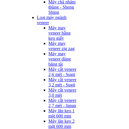
Máy chà nhám
thùng - Sheng
Shing
Loại máy ngành
veneer
Máy may
veneer bằng
keo giấy
Máy may
veneer zig zag
Máy may
veneer dùng
băng tải
Máy cắt veneer
2,6 mét - Sugii
Máy cắt veneer
3,2 mét - Sugii
Máy cắt veneer
3,0 mét
Máy cắt veneer
2,7 mét - Japan
Máy lăn keo 1
mặt 600 mm
Máy lăn keo 2
mặt 600 mm