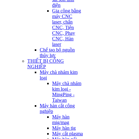
điện
Gia công bằng
máy CNC
laser, chấn
CNC, Tiện
CNC, Phay
CNC, Hàn
laser
Chế tạo bộ nguồn
thủy lực
THIẾT BỊ CÔNG
NGHIỆP
Máy chà nhám kim
loại
Máy chà nhám
kim loại -
MingPing -
Taiwan
Máy hàn cắt công
nghiệp
Máy hàn
mig/mag
Máy hàn tig
Máy cắt plasma