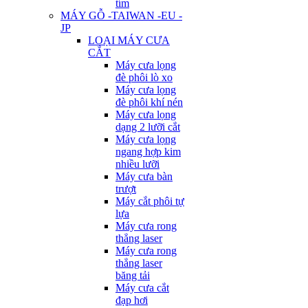
tím
MÁY GỖ -TAIWAN -EU -
JP
LOẠI MÁY CƯA
CẮT
Máy cưa lọng
đè phôi lò xo
Máy cưa lọng
đè phôi khí nén
Máy cưa lọng
dạng 2 lưỡi cắt
Máy cưa lọng
ngang hợp kim
nhiều lưỡi
Máy cưa bàn
trượt
Máy cắt phôi tự
lựa
Máy cưa rong
thẳng laser
Máy cưa rong
thẳng laser
băng tải
Máy cưa cắt
đạp hơi