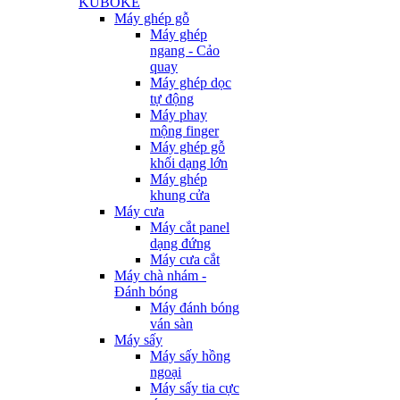
KUBOKE
Máy ghép gỗ
Máy ghép
ngang - Cảo
quay
Máy ghép dọc
tự động
Máy phay
mộng finger
Máy ghép gỗ
khối dạng lớn
Máy ghép
khung cửa
Máy cưa
Máy cắt panel
dạng đứng
Máy cưa cắt
Máy chà nhám -
Đánh bóng
Máy đánh bóng
ván sàn
Máy sấy
Máy sấy hồng
ngoại
Máy sấy tia cực