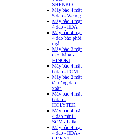
SHENKO
Máy bào 4 mặt
5 dao - Weinig
Máy bào 4 mặt
4 dao - IIDA
Máy bào 4 mặt
4 dao bào phôi
ngắn
Máy bào 2 mặt
dao thẳng -
HINOKI
Máy bào 4 mặt
6 dao - POM
Máy bào 2 mặt
tải nặng dao
xoắn
Máy bào 4 mặt
6 dao -
HOLYTEK
Máy bào 4 mặt
4 dao mini -
SCM - Itaila
Máy bào 4 mặt
4 dao - IIDA -
GDF-541