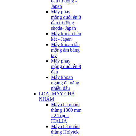
đầu tự động -
Japan
Máy phay
mộng đuôi én 8
đầu tự động
shoda- Japan
Máy khoan liên
kết - Japan
Máy khoan lắc
mộng âm bằng
tay
Máy phay
mộng đuôi én 8
đầu
Máy khoan
ngang đa năng
nhiều đầu
LOẠI MÁY CHÀ
NHÁM
Máy chà nhám
thùng 1300 mm
- 2 Trục -
ITALIA
Máy chà nhám
thùng Holytek