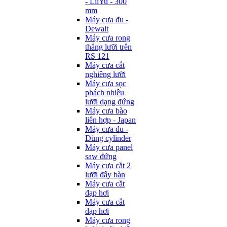
- LiiYu - 300
mm
Máy cưa đu -
Dewalt
Máy cưa rong
thẳng lưỡi trên
RS 121
Máy cưa cắt
nghiêng lưỡi
Máy cưa sọc
phách nhiều
lưỡi dạng đứng
Máy cưa bào
liên hợp - Japan
Máy cưa đu -
Dùng cylinder
Máy cưa panel
saw đứng
Máy cưa cắt 2
lưỡi đẩy bàn
Máy cưa cắt
đạp hơi
Máy cưa cắt
đạp hơi
Máy cưa rong