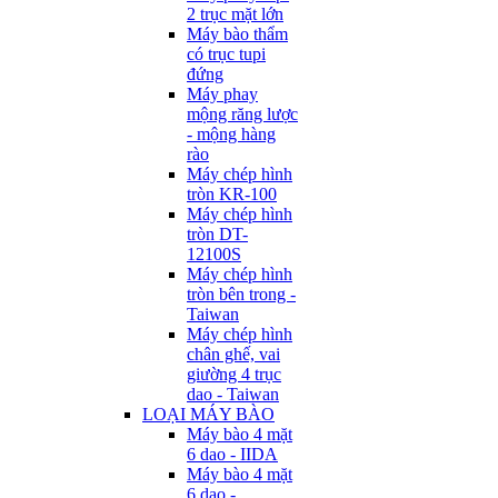
2 trục mặt lớn
Máy bào thẩm
có trục tupi
đứng
Máy phay
mộng răng lược
- mộng hàng
rào
Máy chép hình
tròn KR-100
Máy chép hình
tròn DT-
12100S
Máy chép hình
tròn bên trong -
Taiwan
Máy chép hình
chân ghế, vai
giường 4 trục
dao - Taiwan
LOẠI MÁY BÀO
Máy bào 4 mặt
6 dao - IIDA
Máy bào 4 mặt
6 dao -