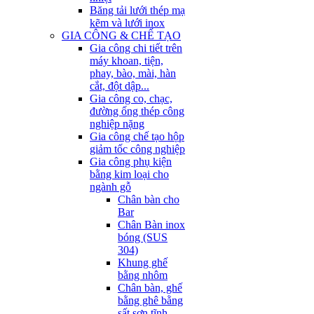
Băng tải lưới thép mạ
kẽm và lưới inox
GIA CÔNG & CHẾ TẠO
Gia công chi tiết trên
máy khoan, tiện,
phay, bào, mài, hàn
cắt, đột dập...
Gia công co, chạc,
đường ống thép công
nghiệp nặng
Gia công chế tạo hộp
giảm tốc công nghiệp
Gia công phụ kiện
bằng kim loại cho
ngành gỗ
Chân bàn cho
Bar
Chân Bàn inox
bóng (SUS
304)
Khung ghế
bằng nhôm
Chân bàn, ghế
bằng ghê bằng
sất sơn tĩnh