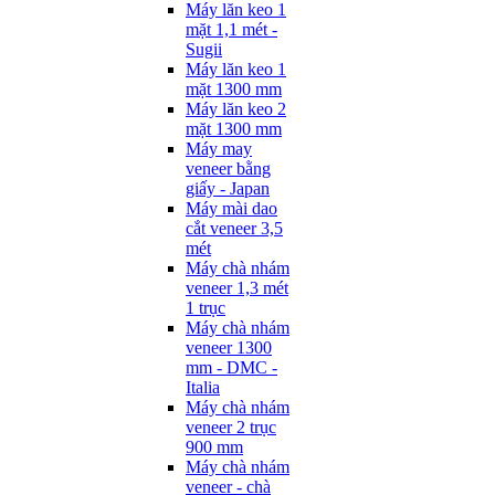
Máy lăn keo 1
mặt 1,1 mét -
Sugii
Máy lăn keo 1
mặt 1300 mm
Máy lăn keo 2
mặt 1300 mm
Máy may
veneer bằng
giấy - Japan
Máy mài dao
cắt veneer 3,5
mét
Máy chà nhám
veneer 1,3 mét
1 trục
Máy chà nhám
veneer 1300
mm - DMC -
Italia
Máy chà nhám
veneer 2 trục
900 mm
Máy chà nhám
veneer - chà