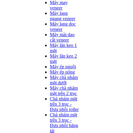
Máy may
veneer
Máy lạng
ngang veneer
Máy lạng dọc
veneer
Máy mài dao
cắt veneer
Máy lăn keo 1
mặt
Máy lăn keo 2
mặt
Máy ép nguội
Máy ép nóng
Máy chà nhám
mặt dưới
Máy chà nhám
mặt trên 2 trục
Chà nhám mặt
trên 3 trục -
Đưa phôi roller
Chà nhám mặt
trên 3 trục -
Đưa phôi băng
tải