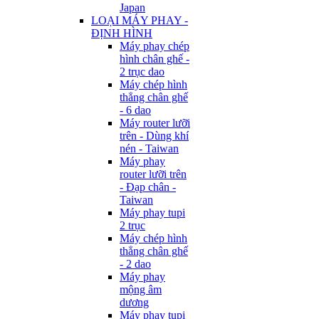
Japan
LOẠI MÁY PHAY -
ĐỊNH HÌNH
Máy phay chép
hình chân ghế -
2 trục dao
Máy chép hình
thẳng chân ghế
- 6 dao
Máy router lưỡi
trên - Dùng khí
nén - Taiwan
Máy phay
router lưỡi trên
- Đạp chân -
Taiwan
Máy phay tupi
2 trục
Máy chép hình
thẳng chân ghế
- 2 dao
Máy phay
mộng âm
dương
Máy phay tupi