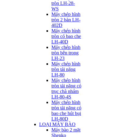
tròn LH-28-
WS
Máy chép hình
tròn 2 bàn LH-
402D
Máy chép hình
tròn có bao che
LH-40D
Máy chép hình
tròn bên trong
LH-23
Máy chép hình
tròn tải nặng
LH-80
Máy chép hình
tròn tải nặng có
trục chà nhám
LH-80-4S
Máy chép hình
tròn tải nặng có
bao che hút bụi
LH-80D
LOẠI MÁY BÀO
Máy bào 2 mặt
Shenko