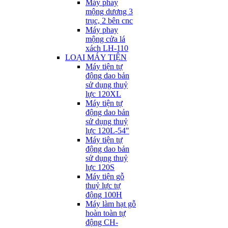
Máy phay
mộng dương 3
trục, 2 bên cnc
Máy phay
mộng cửa lá
xách LH-110
LOẠI MÁY TIỆN
Máy tiện tự
động dao bản
sử dụng thuỷ
lực 120XL
Máy tiện tự
động dao bản
sử dụng thuỷ
lực 120L-54"
Máy tiện tự
động dao bản
sử dụng thuỷ
lực 120S
Máy tiện gỗ
thuỷ lực tự
động 100H
Máy làm hạt gỗ
hoàn toàn tự
động CH-