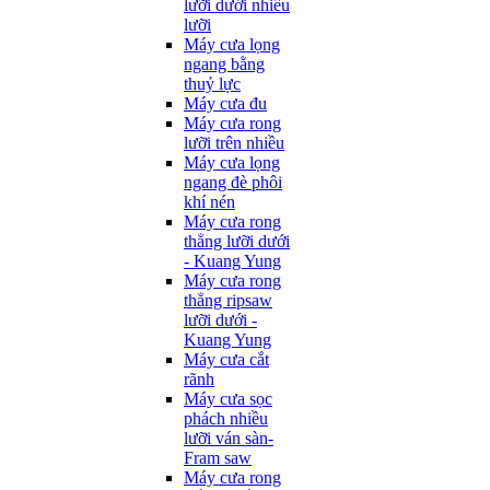
lưỡi dưới nhiều
lưỡi
Máy cưa lọng
ngang bằng
thuỷ lực
Máy cưa đu
Máy cưa rong
lưỡi trên nhiều
Máy cưa lọng
ngang đè phôi
khí nén
Máy cưa rong
thẳng lưỡi dưới
- Kuang Yung
Máy cưa rong
thẳng ripsaw
lưỡi dưới -
Kuang Yung
Máy cưa cắt
rãnh
Máy cưa sọc
phách nhiều
lưỡi ván sàn-
Fram saw
Máy cưa rong