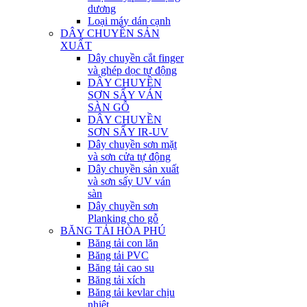
dương
Loại máy dán cạnh
DÂY CHUYỀN SẢN
XUẤT
Dây chuyền cắt finger
và ghép dọc tự động
DÂY CHUYỀN
SƠN SẤY VÁN
SÀN GỖ
DÂY CHUYỀN
SƠN SẤY IR-UV
Dây chuyền sơn mặt
và sơn cửa tự động
Dây chuyền sản xuất
và sơn sấy UV ván
sàn
Dây chuyền sơn
Planking cho gỗ
BĂNG TẢI HÒA PHÚ
Băng tải con lăn
Băng tải PVC
Băng tải cao su
Băng tải xích
Băng tải kevlar chịu
nhiệt