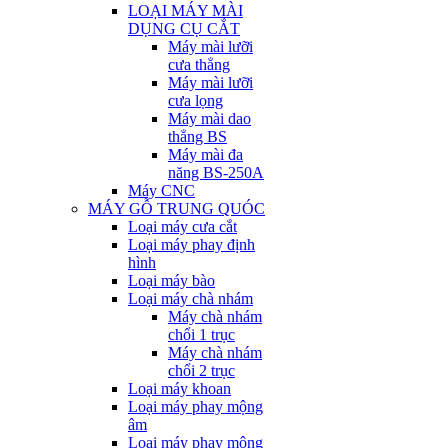
LOẠI MÁY MÀI
DỤNG CỤ CẮT
Máy mài lưỡi
cưa thẳng
Máy mài lưỡi
cưa lọng
Máy mài dao
thẳng BS
Máy mài đa
năng BS-250A
Máy CNC
MÁY GỖ TRUNG QUÓC
Loại máy cưa cắt
Loại máy phay định
hình
Loại máy bào
Loại máy chà nhám
Máy chà nhám
chổi 1 trục
Máy chà nhám
chổi 2 trục
Loại máy khoan
Loại máy phay mộng
âm
Loại máy phay mộng