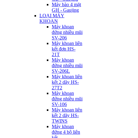
Máy bào 4 mặt
GH - Gaujing
LOẠI MÁY
KHOAN
Máy khoan
đứng nhiều mũi
SV-206
Máy khoan liên
kết đơn HS-
21T
Máy khoan
đứng nhiều mũi
SV-206L
Máy khoan liên
kết 2 dãy HS-
27T2
Máy khoan
đứng nhiều mũi
SV-106
Máy khoan liên
kết 2 dãy HS-
TWINS
Máy khoan
đứng 4 bộ liên
kết