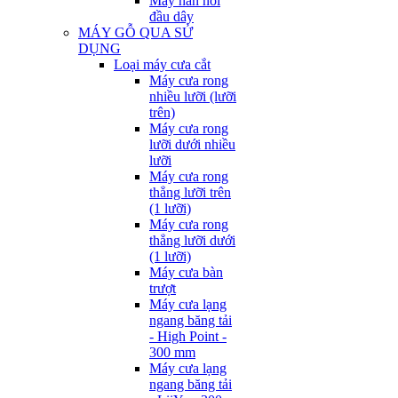
Máy hàn nối
đầu dây
MÁY GỖ QUA SỬ
DỤNG
Loại máy cưa cắt
Máy cưa rong
nhiều lưỡi (lưỡi
trên)
Máy cưa rong
lưỡi dưới nhiều
lưỡi
Máy cưa rong
thẳng lưỡi trên
(1 lưỡi)
Máy cưa rong
thẳng lưỡi dưới
(1 lưỡi)
Máy cưa bàn
trượt
Máy cưa lạng
ngang băng tải
- High Point -
300 mm
Máy cưa lạng
ngang băng tải