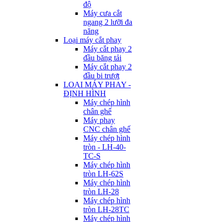
độ
Máy cưa cắt
ngang 2 lưỡi đa
năng
Loại máy cắt phay
Máy cắt phay 2
đầu băng tải
Máy cắt phay 2
đầu bi trượt
LOẠI MÁY PHAY -
ĐỊNH HÌNH
Máy chép hình
chân ghế
Máy phay
CNC chân ghế
Máy chép hình
tròn - LH-40-
TC-S
Máy chép hình
tròn LH-62S
Máy chép hình
tròn LH-28
Máy chép hình
tròn LH-28TC
Máy chép hình