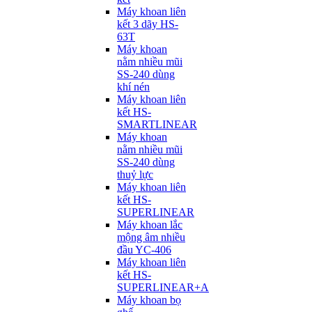
Máy khoan liên
kết 3 dãy HS-
63T
Máy khoan
nằm nhiều mũi
SS-240 dùng
khí nén
Máy khoan liên
kết HS-
SMARTLINEAR
Máy khoan
nằm nhiều mũi
SS-240 dùng
thuỷ lực
Máy khoan liên
kết HS-
SUPERLINEAR
Máy khoan lắc
mộng âm nhiều
đầu YC-406
Máy khoan liên
kết HS-
SUPERLINEAR+A
Máy khoan bọ