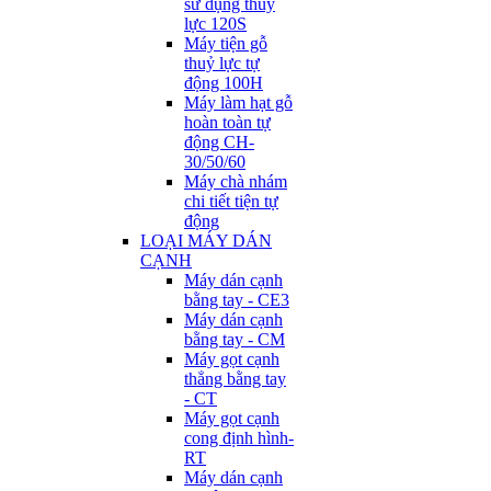
sử dụng thuỷ
lực 120S
Máy tiện gỗ
thuỷ lực tự
động 100H
Máy làm hạt gỗ
hoàn toàn tự
động CH-
30/50/60
Máy chà nhám
chi tiết tiện tự
động
LOẠI MÁY DÁN
CẠNH
Máy dán cạnh
bằng tay - CE3
Máy dán cạnh
bằng tay - CM
Máy gọt cạnh
thẳng bằng tay
- CT
Máy gọt cạnh
cong định hình-
RT
Máy dán cạnh