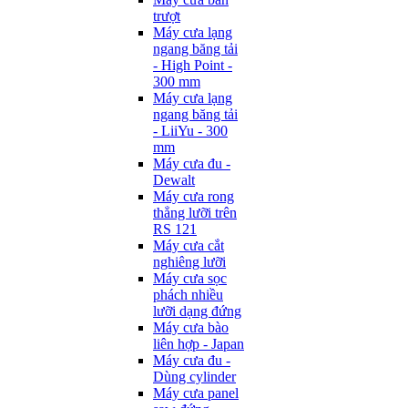
trượt
Máy cưa lạng
ngang băng tải
- High Point -
300 mm
Máy cưa lạng
ngang băng tải
- LiiYu - 300
mm
Máy cưa đu -
Dewalt
Máy cưa rong
thẳng lưỡi trên
RS 121
Máy cưa cắt
nghiêng lưỡi
Máy cưa sọc
phách nhiều
lưỡi dạng đứng
Máy cưa bào
liên hợp - Japan
Máy cưa đu -
Dùng cylinder
Máy cưa panel