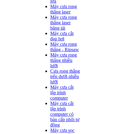
lựa
Máy cưa rong
thẳng laser
Máy cưa rong
thẳng laser
băng tải
Máy cưa cắt
đạp hơi
Máy cưa rong
thẳng - Ripsaw
Máy cưa rong
thẳng nhiều
lưỡi
Cưa rong thẳng
trên dưới nhiều
lưỡi
Máy cưa cắt
lập trình
computer
Máy cưa cắt
lập trình
computer có
bàn cấp phôi tự
động
Máy cưa sọc