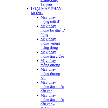
Taiwan
LOẠI MÁY PHAY
MỘNG
Máy phay
mộng một đầu
Máy phay
mộng bọ ghế tự
động
Máy phay
mộng vuông
thẳng đứng
Máy phay
mộng âm 2 đầu
Máy phay
mộng dương
Máy phay
mộng dương
NC
Máy phay
mộng âm nhiều
đầu cnc
Máy phay
mộng âm nhiều
đầu cnc -