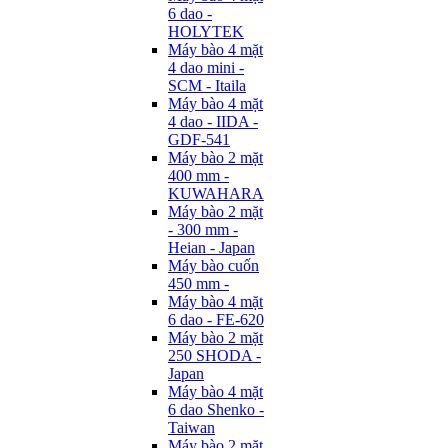
6 dao -
HOLYTEK
Máy bào 4 mặt
4 dao mini -
SCM - Itaila
Máy bào 4 mặt
4 dao - IIDA -
GDF-541
Máy bào 2 mặt
400 mm -
KUWAHARA
Máy bào 2 mặt
- 300 mm -
Heian - Japan
Máy bào cuốn
450 mm -
Máy bào 4 mặt
6 dao - FE-620
Máy bào 2 mặt
250 SHODA -
Japan
Máy bào 4 mặt
6 dao Shenko -
Taiwan
Máy bào 2 mặt