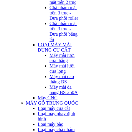
mặt trên 2 trục
Chà nhám mặt
trên 3 trục -
Đưa phôi roller
Chà nhám mặt
trên 3 trục -
Đưa phôi băng
tải
LOẠI MÁY MÀI
DỤNG CỤ CẮT
Máy mài lưỡi
cưa thẳng
Máy mài lưỡi
cưa lọng
Máy mài dao
thẳng BS
Máy mài đa
năng BS-250A
Máy CNC
MÁY GỖ TRUNG QUÓC
Loại máy cưa cắt
Loại máy phay định
hình
Loại máy bào
Loại máy chà nhám