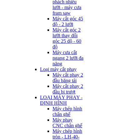
phách nhiều
lưỡi - máy cưa
fram saw
Máy cắt góc 45
độ - 2 lưỡi
Máy cắt góc 2
lưỡi thay đổi
góc 25 độ - 60
độ
Máy cưa cắt
ngang 2 lưỡi đa
năng
Loại máy cắt phay
Máy cắt phay 2
đầu băng tải
Máy cắt phay 2
đầu bi trượt
LOẠI MÁY PHAY -
ĐỊNH HÌNH
Máy chép hình
chân ghế
Máy phay
CNC chân ghế
Máy chép hình
tròn - LH-40-