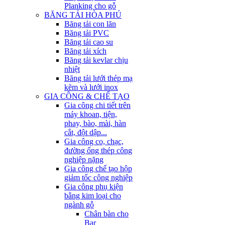
Planking cho gỗ
BĂNG TẢI HÒA PHÚ
Băng tải con lăn
Băng tải PVC
Băng tải cao su
Băng tải xích
Băng tải kevlar chịu
nhiệt
Băng tải lưới thép mạ
kẽm và lưới inox
GIA CÔNG & CHẾ TẠO
Gia công chi tiết trên
máy khoan, tiện,
phay, bào, mài, hàn
cắt, đột dập...
Gia công co, chạc,
đường ống thép công
nghiệp nặng
Gia công chế tạo hộp
giảm tốc công nghiệp
Gia công phụ kiện
bằng kim loại cho
ngành gỗ
Chân bàn cho
Bar