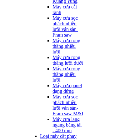
Kuang Yung
Máy cưa cắt
rãnh
Máy cưa sọc
phách nhiều
lưỡi ván sàn-
Fram saw
Máy cưa rong
thẳng nhiều
lưỡi
Máy cưa rong
thẳng lưỡi dưới
Máy cưa rong
thẳng nhiều
lưỡi
Máy cưa panel
dạng đứng
Máy cưa sọc
phách nhiều
lưỡi ván sàn-
Fram saw M&J
Máy cưa lạng
ngang băng tải
- 400 mm
Loại máy cắt phay