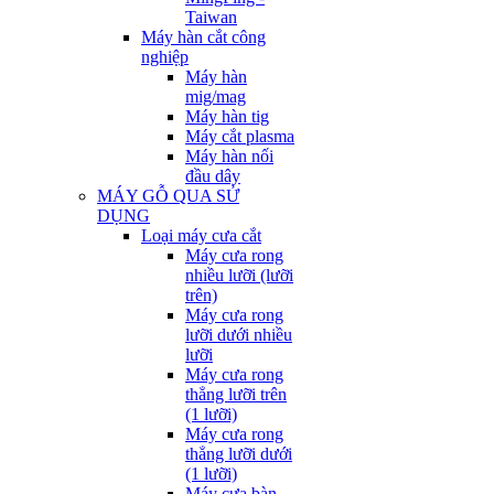
Taiwan
Máy hàn cắt công
nghiệp
Máy hàn
mig/mag
Máy hàn tig
Máy cắt plasma
Máy hàn nối
đầu dây
MÁY GỖ QUA SỬ
DỤNG
Loại máy cưa cắt
Máy cưa rong
nhiều lưỡi (lưỡi
trên)
Máy cưa rong
lưỡi dưới nhiều
lưỡi
Máy cưa rong
thẳng lưỡi trên
(1 lưỡi)
Máy cưa rong
thẳng lưỡi dưới
(1 lưỡi)
Máy cưa bàn