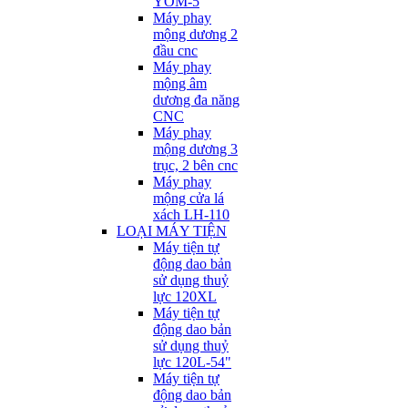
YOM-5
Máy phay
mộng dương 2
đầu cnc
Máy phay
mộng âm
dương đa năng
CNC
Máy phay
mộng dương 3
trục, 2 bên cnc
Máy phay
mộng cửa lá
xách LH-110
LOẠI MÁY TIỆN
Máy tiện tự
động dao bản
sử dụng thuỷ
lực 120XL
Máy tiện tự
động dao bản
sử dụng thuỷ
lực 120L-54"
Máy tiện tự
động dao bản