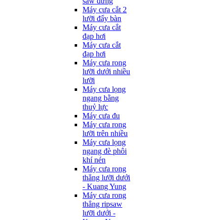
saw đứng
Máy cưa cắt 2
lưỡi đẩy bàn
Máy cưa cắt
đạp hơi
Máy cưa cắt
đạp hơi
Máy cưa rong
lưỡi dưới nhiều
lưỡi
Máy cưa lọng
ngang bằng
thuỷ lực
Máy cưa đu
Máy cưa rong
lưỡi trên nhiều
Máy cưa lọng
ngang đè phôi
khí nén
Máy cưa rong
thẳng lưỡi dưới
- Kuang Yung
Máy cưa rong
thẳng ripsaw
lưỡi dưới -