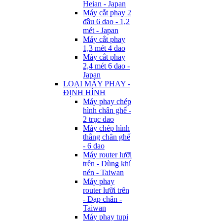
Heian - Japan
Máy cắt phay 2
đầu 6 dao - 1,2
mét - Japan
Máy cắt phay
1,3 mét 4 dao
Máy cắt phay
2,4 mét 6 dao -
Japan
LOẠI MÁY PHAY -
ĐỊNH HÌNH
Máy phay chép
hình chân ghế -
2 trục dao
Máy chép hình
thẳng chân ghế
- 6 dao
Máy router lưỡi
trên - Dùng khí
nén - Taiwan
Máy phay
router lưỡi trên
- Đạp chân -
Taiwan
Máy phay tupi