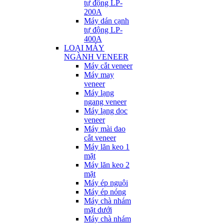
tự động LP-
200A
Máy dán cạnh
tự động LP-
400A
LOẠI MÁY
NGÀNH VENEER
Máy cắt veneer
Máy may
veneer
Máy lạng
ngang veneer
Máy lạng dọc
veneer
Máy mài dao
cắt veneer
Máy lăn keo 1
mặt
Máy lăn keo 2
mặt
Máy ép nguội
Máy ép nóng
Máy chà nhám
mặt dưới
Máy chà nhám