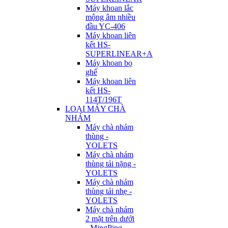
Máy khoan lắc
mộng âm nhiều
đầu YC-406
Máy khoan liên
kết HS-
SUPERLINEAR+A
Máy khoan bọ
ghế
Máy khoan liên
kết HS-
114T/196T
LOẠI MÁY CHÀ
NHÁM
Máy chà nhám
thùng -
YOLETS
Máy chà nhám
thùng tải nặng -
YOLETS
Máy chà nhám
thùng tải nhẹ -
YOLETS
Máy chà nhám
2 mặt trên dưới
- MingPing