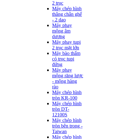
2 trục
Máy chép hình
thẳng chân ghế
- 2 dao
Máy phay
mộng âm
dương
Máy phay tupi
2 trục mặt lớn
Máy bào thẩm
có trục tupi
đứng
Máy phay
mộng răng lược
- mộng hàng
rào
Máy chép hình
tròn KR-100
Máy chép hình
tròn DT-
12100S
Máy chép hình
tròn bên trong -
Taiwan
Máy chép hình