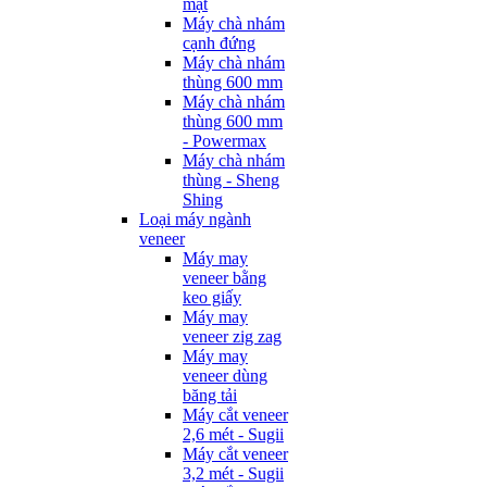
mặt
Máy chà nhám
cạnh đứng
Máy chà nhám
thùng 600 mm
Máy chà nhám
thùng 600 mm
- Powermax
Máy chà nhám
thùng - Sheng
Shing
Loại máy ngành
veneer
Máy may
veneer bằng
keo giấy
Máy may
veneer zig zag
Máy may
veneer dùng
băng tải
Máy cắt veneer
2,6 mét - Sugii
Máy cắt veneer
3,2 mét - Sugii