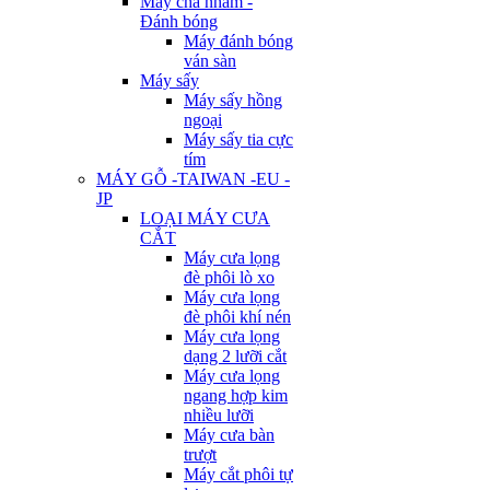
Máy chà nhám -
Đánh bóng
Máy đánh bóng
ván sàn
Máy sấy
Máy sấy hồng
ngoại
Máy sấy tia cực
tím
MÁY GỖ -TAIWAN -EU -
JP
LOẠI MÁY CƯA
CẮT
Máy cưa lọng
đè phôi lò xo
Máy cưa lọng
đè phôi khí nén
Máy cưa lọng
dạng 2 lưỡi cắt
Máy cưa lọng
ngang hợp kim
nhiều lưỡi
Máy cưa bàn
trượt
Máy cắt phôi tự