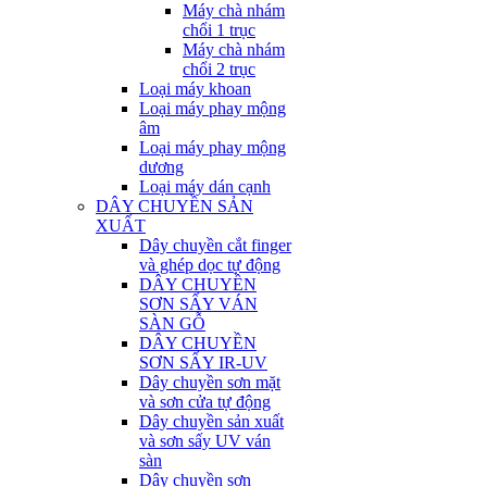
Máy chà nhám
chổi 1 trục
Máy chà nhám
chổi 2 trục
Loại máy khoan
Loại máy phay mộng
âm
Loại máy phay mộng
dương
Loại máy dán cạnh
DÂY CHUYỀN SẢN
XUẤT
Dây chuyền cắt finger
và ghép dọc tự động
DÂY CHUYỀN
SƠN SẤY VÁN
SÀN GỖ
DÂY CHUYỀN
SƠN SẤY IR-UV
Dây chuyền sơn mặt
và sơn cửa tự động
Dây chuyền sản xuất
và sơn sấy UV ván
sàn
Dây chuyền sơn