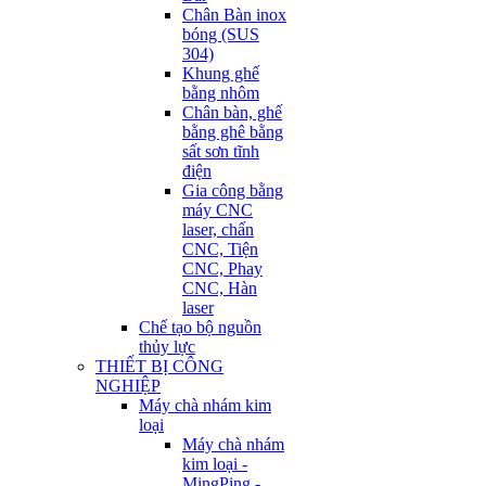
Chân Bàn inox
bóng (SUS
304)
Khung ghế
bằng nhôm
Chân bàn, ghế
bằng ghê bằng
sất sơn tĩnh
điện
Gia công bằng
máy CNC
laser, chấn
CNC, Tiện
CNC, Phay
CNC, Hàn
laser
Chế tạo bộ nguồn
thủy lực
THIẾT BỊ CÔNG
NGHIỆP
Máy chà nhám kim
loại
Máy chà nhám
kim loại -
MingPing -