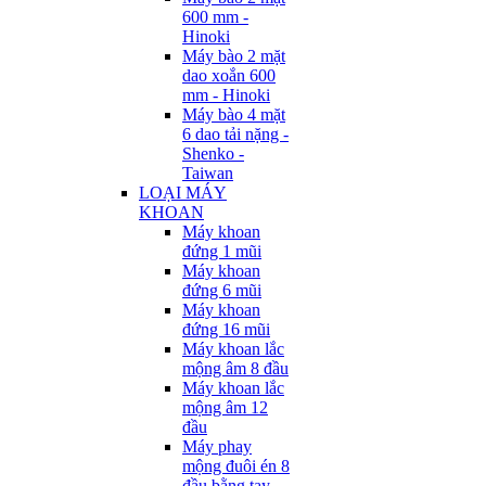
600 mm -
Hinoki
Máy bào 2 mặt
dao xoắn 600
mm - Hinoki
Máy bào 4 mặt
6 dao tải nặng -
Shenko -
Taiwan
LOẠI MÁY
KHOAN
Máy khoan
đứng 1 mũi
Máy khoan
đứng 6 mũi
Máy khoan
đứng 16 mũi
Máy khoan lắc
mộng âm 8 đầu
Máy khoan lắc
mộng âm 12
đầu
Máy phay
mộng đuôi én 8
đầu bằng tay -