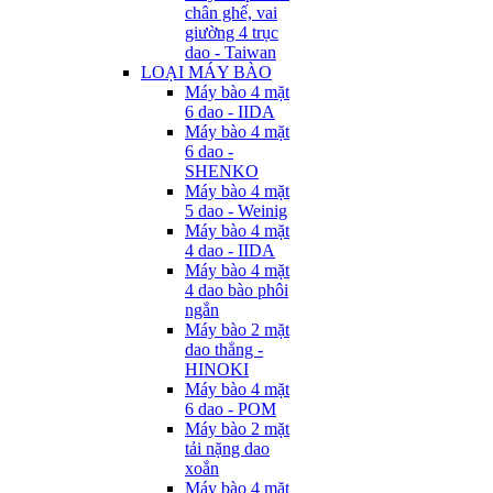
chân ghế, vai
giường 4 trục
dao - Taiwan
LOẠI MÁY BÀO
Máy bào 4 mặt
6 dao - IIDA
Máy bào 4 mặt
6 dao -
SHENKO
Máy bào 4 mặt
5 dao - Weinig
Máy bào 4 mặt
4 dao - IIDA
Máy bào 4 mặt
4 dao bào phôi
ngắn
Máy bào 2 mặt
dao thẳng -
HINOKI
Máy bào 4 mặt
6 dao - POM
Máy bào 2 mặt
tải nặng dao
xoắn
Máy bào 4 mặt