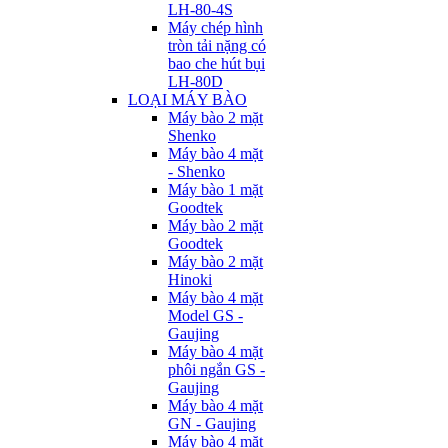
LH-80-4S
Máy chép hình
tròn tải nặng có
bao che hút bụi
LH-80D
LOẠI MÁY BÀO
Máy bào 2 mặt
Shenko
Máy bào 4 mặt
- Shenko
Máy bào 1 mặt
Goodtek
Máy bào 2 mặt
Goodtek
Máy bào 2 mặt
Hinoki
Máy bào 4 mặt
Model GS -
Gaujing
Máy bào 4 mặt
phôi ngắn GS -
Gaujing
Máy bào 4 mặt
GN - Gaujing
Máy bào 4 mặt