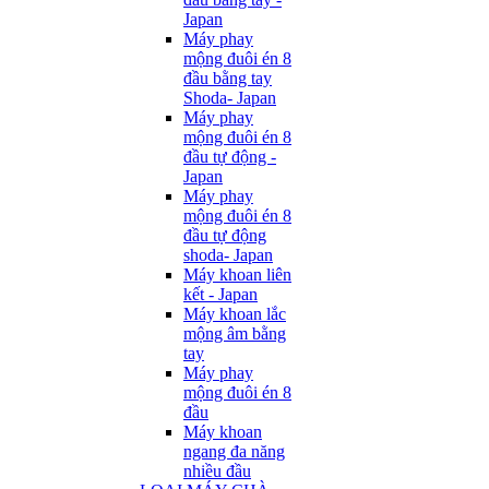
Japan
Máy phay
mộng đuôi én 8
đầu bằng tay
Shoda- Japan
Máy phay
mộng đuôi én 8
đầu tự động -
Japan
Máy phay
mộng đuôi én 8
đầu tự động
shoda- Japan
Máy khoan liên
kết - Japan
Máy khoan lắc
mộng âm bằng
tay
Máy phay
mộng đuôi én 8
đầu
Máy khoan
ngang đa năng
nhiều đầu