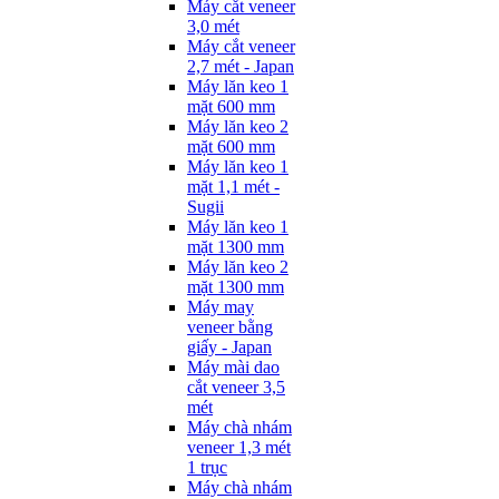
Máy cắt veneer
3,0 mét
Máy cắt veneer
2,7 mét - Japan
Máy lăn keo 1
mặt 600 mm
Máy lăn keo 2
mặt 600 mm
Máy lăn keo 1
mặt 1,1 mét -
Sugii
Máy lăn keo 1
mặt 1300 mm
Máy lăn keo 2
mặt 1300 mm
Máy may
veneer bằng
giấy - Japan
Máy mài dao
cắt veneer 3,5
mét
Máy chà nhám
veneer 1,3 mét
1 trục
Máy chà nhám