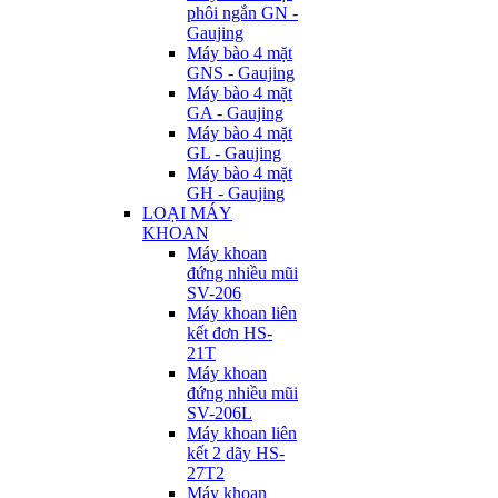
phôi ngắn GN -
Gaujing
Máy bào 4 mặt
GNS - Gaujing
Máy bào 4 mặt
GA - Gaujing
Máy bào 4 mặt
GL - Gaujing
Máy bào 4 mặt
GH - Gaujing
LOẠI MÁY
KHOAN
Máy khoan
đứng nhiều mũi
SV-206
Máy khoan liên
kết đơn HS-
21T
Máy khoan
đứng nhiều mũi
SV-206L
Máy khoan liên
kết 2 dãy HS-
27T2
Máy khoan