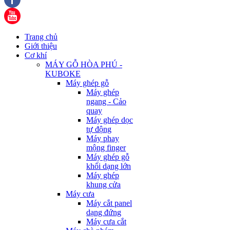
Trang chủ
Giới thiệu
Cơ khí
MÁY GỖ HÒA PHÚ -
KUBOKE
Máy ghép gỗ
Máy ghép
ngang - Cảo
quay
Máy ghép dọc
tự động
Máy phay
mộng finger
Máy ghép gỗ
khối dạng lớn
Máy ghép
khung cửa
Máy cưa
Máy cắt panel
dạng đứng
Máy cưa cắt