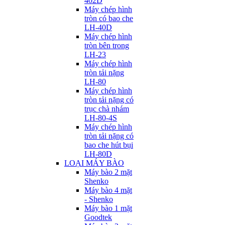
402D
Máy chép hình
tròn có bao che
LH-40D
Máy chép hình
tròn bên trong
LH-23
Máy chép hình
tròn tải nặng
LH-80
Máy chép hình
tròn tải nặng có
trục chà nhám
LH-80-4S
Máy chép hình
tròn tải nặng có
bao che hút bụi
LH-80D
LOẠI MÁY BÀO
Máy bào 2 mặt
Shenko
Máy bào 4 mặt
- Shenko
Máy bào 1 mặt
Goodtek