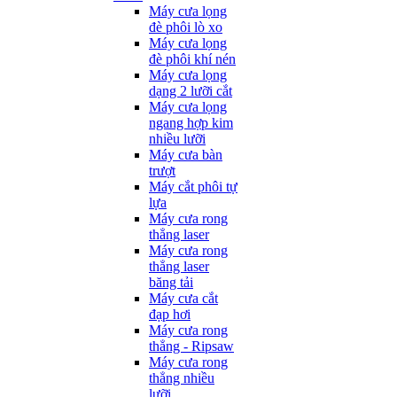
Máy cưa lọng
đè phôi lò xo
Máy cưa lọng
đè phôi khí nén
Máy cưa lọng
dạng 2 lưỡi cắt
Máy cưa lọng
ngang hợp kim
nhiều lưỡi
Máy cưa bàn
trượt
Máy cắt phôi tự
lựa
Máy cưa rong
thẳng laser
Máy cưa rong
thẳng laser
băng tải
Máy cưa cắt
đạp hơi
Máy cưa rong
thẳng - Ripsaw
Máy cưa rong
thẳng nhiều
lưỡi