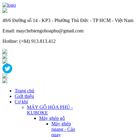
49/6 Đường số 14 - KP3 - Phường Thủ Đức - TP HCM - Việt Nam
Email: maychebiengohoaphu@gmail.com
Hotline: (+84) 913.813.412
Trang chủ
Giới thiệu
Cơ khí
MÁY GỖ HÒA PHÚ -
KUBOKE
Máy ghép gỗ
Máy ghép
ngang - Cảo
quay