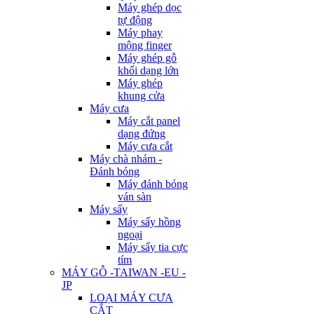
Máy ghép dọc
tự động
Máy phay
mộng finger
Máy ghép gỗ
khối dạng lớn
Máy ghép
khung cửa
Máy cưa
Máy cắt panel
dạng đứng
Máy cưa cắt
Máy chà nhám -
Đánh bóng
Máy đánh bóng
ván sàn
Máy sấy
Máy sấy hồng
ngoại
Máy sấy tia cực
tím
MÁY GỖ -TAIWAN -EU -
JP
LOẠI MÁY CƯA
CẮT