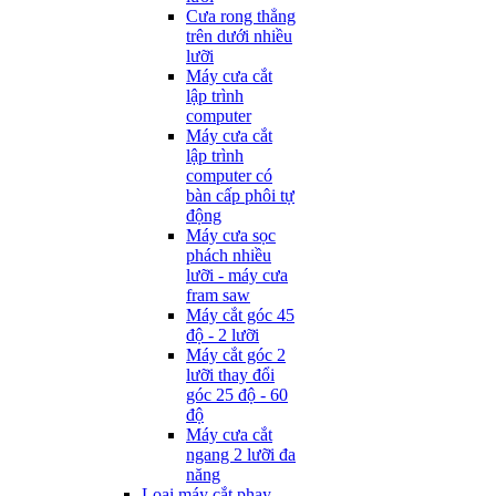
Cưa rong thẳng
trên dưới nhiều
lưỡi
Máy cưa cắt
lập trình
computer
Máy cưa cắt
lập trình
computer có
bàn cấp phôi tự
động
Máy cưa sọc
phách nhiều
lưỡi - máy cưa
fram saw
Máy cắt góc 45
độ - 2 lưỡi
Máy cắt góc 2
lưỡi thay đổi
góc 25 độ - 60
độ
Máy cưa cắt
ngang 2 lưỡi đa
năng
Loại máy cắt phay