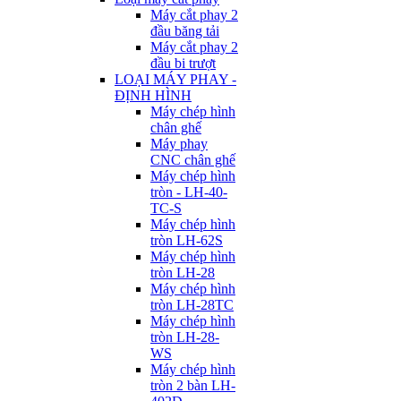
Máy cắt phay 2
đầu băng tải
Máy cắt phay 2
đầu bi trượt
LOẠI MÁY PHAY -
ĐỊNH HÌNH
Máy chép hình
chân ghế
Máy phay
CNC chân ghế
Máy chép hình
tròn - LH-40-
TC-S
Máy chép hình
tròn LH-62S
Máy chép hình
tròn LH-28
Máy chép hình
tròn LH-28TC
Máy chép hình
tròn LH-28-
WS
Máy chép hình
tròn 2 bàn LH-