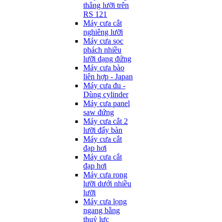
thẳng lưỡi trên
RS 121
Máy cưa cắt
nghiêng lưỡi
Máy cưa sọc
phách nhiều
lưỡi dạng đứng
Máy cưa bào
liên hợp - Japan
Máy cưa đu -
Dùng cylinder
Máy cưa panel
saw đứng
Máy cưa cắt 2
lưỡi đẩy bàn
Máy cưa cắt
đạp hơi
Máy cưa cắt
đạp hơi
Máy cưa rong
lưỡi dưới nhiều
lưỡi
Máy cưa lọng
ngang bằng
thuỷ lực