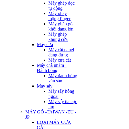
Máy ghép dọc
tự động
Máy phay
mộng finger
Máy ghép gỗ
khối dạng lớn
Máy ghép
khung cửa
Máy cưa
Máy cắt panel
dạng đứng
Máy cưa cắt
Máy chà nhám -
Đánh bóng
Máy đánh bóng
ván sàn
Máy sấy
Máy sấy hồng
ngoại
Máy sấy tia cực
tím
MÁY GỖ -TAIWAN -EU -
JP
LOẠI MÁY CƯA
CẮT