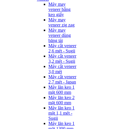
Máy may
veneer bằng
keo giấy
Máy may
veneer zig zag
Máy may
veneer dùng
băng tải
Máy cắt veneer
2,6 mét - Sugii
Máy cắt veneer
3,2 mét - Sugii
Máy cắt veneer
3,0 mét
Máy cắt veneer
2,7 mét - Japan
Máy lăn keo 1
mặt 600 mm
Máy lăn keo 2
mặt 600 mm
Máy lăn keo 1
mặt 1,1 mét -
Sugii
Máy lăn keo 1
mặt 1300 mm