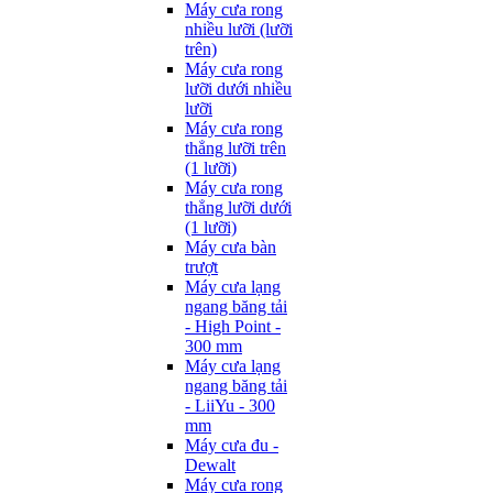
Máy cưa rong
nhiều lưỡi (lưỡi
trên)
Máy cưa rong
lưỡi dưới nhiều
lưỡi
Máy cưa rong
thẳng lưỡi trên
(1 lưỡi)
Máy cưa rong
thẳng lưỡi dưới
(1 lưỡi)
Máy cưa bàn
trượt
Máy cưa lạng
ngang băng tải
- High Point -
300 mm
Máy cưa lạng
ngang băng tải
- LiiYu - 300
mm
Máy cưa đu -
Dewalt
Máy cưa rong