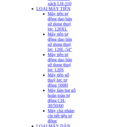
xách LH-110
LOẠI MÁY TIỆN
Máy tiện tự
động dao bản
sử dụng thuỷ
lực 120XL
Máy tiện tự
động dao bản
sử dụng thuỷ
lực 120L-54"
Máy tiện tự
động dao bản
sử dụng thuỷ
lực 120S
Máy tiện gỗ
thuỷ lực tự
động 100H
Máy làm hạt gỗ
hoàn toàn tự
động CH-
30/50/60
Máy chà nhám
chi tiết tiện tự
động
LOẠI MÁY DÁN