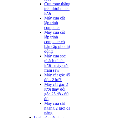
Cưa rong thẳng
trên dưới nhiều
lưỡi
Máy cưa cắt
lập trình
computer
Máy cưa cắt
lập trình
computer có
bàn cấp phôi tự
động
Máy cưa sọc
phách nhiều
lưỡi - máy cưa
fram saw
Máy cắt góc 45
độ - 2 lưỡi
Máy cắt góc 2
lưỡi thay đổi
góc 25 độ - 60
độ
Máy cưa cắt
ngang 2 lưỡi đa
năng
Loại máy cắt phay