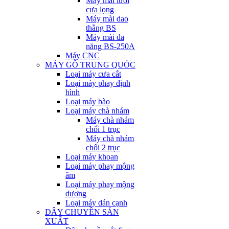
Máy mài lưỡi
cưa lọng
Máy mài dao
thẳng BS
Máy mài đa
năng BS-250A
Máy CNC
MÁY GỖ TRUNG QUÓC
Loại máy cưa cắt
Loại máy phay định
hình
Loại máy bào
Loại máy chà nhám
Máy chà nhám
chổi 1 trục
Máy chà nhám
chổi 2 trục
Loại máy khoan
Loại máy phay mộng
âm
Loại máy phay mộng
dương
Loại máy dán cạnh
DÂY CHUYỀN SẢN
XUẤT