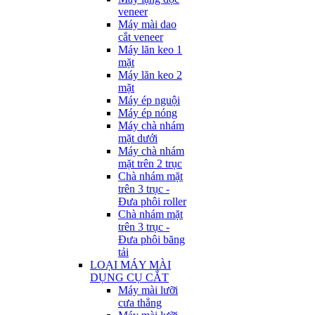
veneer
Máy mài dao
cắt veneer
Máy lăn keo 1
mặt
Máy lăn keo 2
mặt
Máy ép nguội
Máy ép nóng
Máy chà nhám
mặt dưới
Máy chà nhám
mặt trên 2 trục
Chà nhám mặt
trên 3 trục -
Đưa phôi roller
Chà nhám mặt
trên 3 trục -
Đưa phôi băng
tải
LOẠI MÁY MÀI
DỤNG CỤ CẮT
Máy mài lưỡi
cưa thẳng