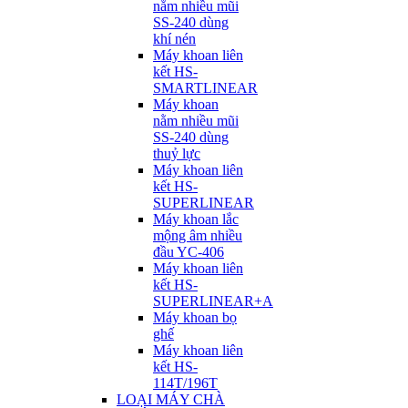
nằm nhiều mũi
SS-240 dùng
khí nén
Máy khoan liên
kết HS-
SMARTLINEAR
Máy khoan
nằm nhiều mũi
SS-240 dùng
thuỷ lực
Máy khoan liên
kết HS-
SUPERLINEAR
Máy khoan lắc
mộng âm nhiều
đầu YC-406
Máy khoan liên
kết HS-
SUPERLINEAR+A
Máy khoan bọ
ghế
Máy khoan liên
kết HS-
114T/196T
LOẠI MÁY CHÀ