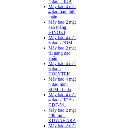
4 dao - IIDA
Máy bào 4 mặt
4 dao bào phôi
ngắn
Máy bào 2 mặt
dao thẳng -
HINOKI
Máy bào 4 mặt
6 dao - POM
Máy bào 2 mặt
tải nặng dao
xoắn
Máy bào 4 mặt
6 dao -
HOLYTEK
Máy bào 4 mặt
4 dao mini -
SCM - Itaila
Máy bào 4 mặt
4 dao - IIDA -
GDF-541
Máy bào 2 mặt
400 mm -
KUWAHARA
Máy bào 2 mặt