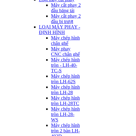
Máy cắt phay 2
đầu băng tải
Máy cắt phay 2
đầu bi trượt
LOẠI MÁY PHAY -
ĐỊNH HÌNH
Máy chép hình
chân ghế
Máy phay
CNC chân ghế
Máy chép hình
tròn - LH-40-
TC-S
Máy chép hình
tròn LH-62S
Máy chép hình
tròn LH-28
Máy chép hình
tròn LH-28TC
Máy chép hình
tròn LH-28-
WS
Máy chép hình
tròn 2 bàn LH-