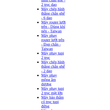
hình chân ghế -
2 trục dao
Máy chép hình
thẳng chân ghế
- 6 dao
Máy router lưỡi
trên - Dùng khí
nén - Taiwan
Máy phay
router lưỡi trên
- Đạp chân -
Taiwan
Máy phay tupi
2 trục
Máy chép hình
thẳng chân ghế
- 2 dao
Máy phay
mộng âm
dương
Máy phay tupi
2 trục mặt lớn
Máy bào thẩm
có trục tupi
đứng