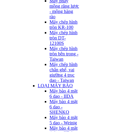
Máy phay
mộng răng lược
- mộng hàng
rào
Máy chép hình
tròn KR-100
Máy chép hình
tròn DT-
12100S
Máy chép hình
tròn bên trong -
Taiwan
Máy chép hình
chân ghế, vai
giường 4 trục
dao - Taiwan
LOẠI MÁY BÀO
Máy bào 4 mặt
6 dao - IIDA
Máy bào 4 mặt
6 dao -
SHENKO
Máy bào 4 mặt
5 dao - Weinig
Máy bào 4 mặt