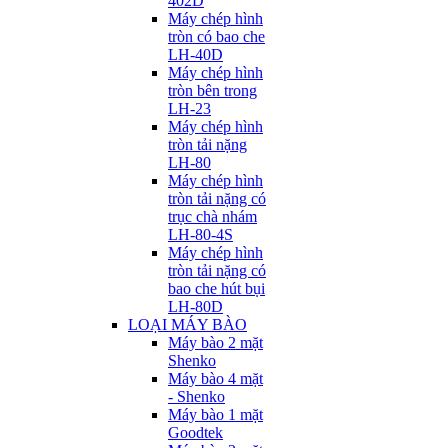
402D
Máy chép hình
tròn có bao che
LH-40D
Máy chép hình
tròn bên trong
LH-23
Máy chép hình
tròn tải nặng
LH-80
Máy chép hình
tròn tải nặng có
trục chà nhám
LH-80-4S
Máy chép hình
tròn tải nặng có
bao che hút bụi
LH-80D
LOẠI MÁY BÀO
Máy bào 2 mặt
Shenko
Máy bào 4 mặt
- Shenko
Máy bào 1 mặt
Goodtek