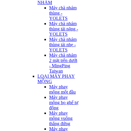
NHÁM
Máy chà nhám
thùng -
YOLETS
Máy chà nhám
thùng tải nặng -
YOLETS
Máy chà nhám
thùng tải nhẹ -
YOLETS
Máy chà nhám
2 mặt trên dưới
- MingPing
Taiwan
LOẠI MÁY PHAY
MỘNG
Máy phay
mộng một đầu
Máy phay
mộng bọ ghế tự
động
Máy phay
mộng vuông
thẳng đứng
Máy phay