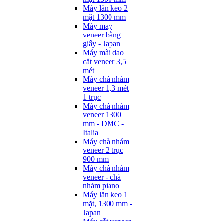
Máy lăn keo 2
mặt 1300 mm
Máy may
veneer bằng
giấy - Japan
Máy mài dao
cắt veneer 3,5
mét
Máy chà nhám
veneer 1,3 mét
1 trục
Máy chà nhám
veneer 1300
mm - DMC -
Italia
Máy chà nhám
veneer 2 trục
900 mm
Máy chà nhám
veneer - chà
nhám piano
Máy lăn keo 1
mặt, 1300 mm -
Japan