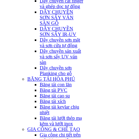
Dây chuyền cắt finger
và ghép dọc tự động
DÂY CHUYỀN
SƠN SẤY VÁN
SÀN GỖ
DÂY CHUYỀN
SƠN SẤY IR-UV
Dây chuyền sơn mặt
và sơn cửa tự động
Dây chuyền sản xuất
và sơn sấy UV ván
sàn
Dây chuyền sơn
Planking cho gỗ
BĂNG TẢI HÒA PHÚ
Băng tải con lăn
Băng tải PVC
Băng tải cao su
Băng tải xích
Băng tải kevlar chịu
nhiệt
Băng tải lưới thép mạ
kẽm và lưới inox
GIA CÔNG & CHẾ TẠO
Gia công chi tiết trên