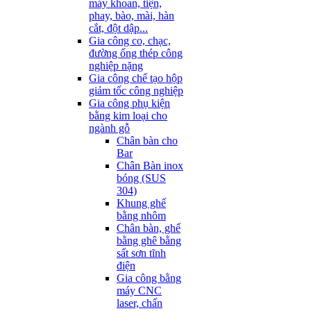
máy khoan, tiện,
phay, bào, mài, hàn
cắt, đột dập...
Gia công co, chạc,
đường ống thép công
nghiệp nặng
Gia công chế tạo hộp
giảm tốc công nghiệp
Gia công phụ kiện
bằng kim loại cho
ngành gỗ
Chân bàn cho
Bar
Chân Bàn inox
bóng (SUS
304)
Khung ghế
bằng nhôm
Chân bàn, ghế
bằng ghê bằng
sất sơn tĩnh
điện
Gia công bằng
máy CNC
laser, chấn