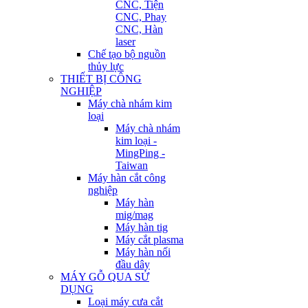
CNC, Tiện
CNC, Phay
CNC, Hàn
laser
Chế tạo bộ nguồn
thủy lực
THIẾT BỊ CÔNG
NGHIỆP
Máy chà nhám kim
loại
Máy chà nhám
kim loại -
MingPing -
Taiwan
Máy hàn cắt công
nghiệp
Máy hàn
mig/mag
Máy hàn tig
Máy cắt plasma
Máy hàn nối
đầu dây
MÁY GỖ QUA SỬ
DỤNG
Loại máy cưa cắt