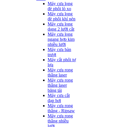
Máy cưa lọng
đè phôi lò xo
Máy cưa lọng
đè phôi khí nén
Máy cưa lọng
dạng 2 lưỡi cắt
Máy cưa lọng
ngang hợp kim
nhiều lưỡi
Máy cưa bàn
trượt
Máy cắt phôi tự
lựa
Máy cưa rong
thẳng laser
Máy cưa rong
thẳng laser
băng tải
Máy cưa cắt
đạp hơi
Máy cưa rong
thẳng - Ripsaw
Máy cưa rong
thẳng nhiều
lưỡi