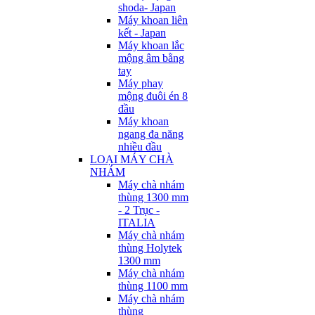
shoda- Japan
Máy khoan liên
kết - Japan
Máy khoan lắc
mộng âm bằng
tay
Máy phay
mộng đuôi én 8
đầu
Máy khoan
ngang đa năng
nhiều đầu
LOẠI MÁY CHÀ
NHÁM
Máy chà nhám
thùng 1300 mm
- 2 Trục -
ITALIA
Máy chà nhám
thùng Holytek
1300 mm
Máy chà nhám
thùng 1100 mm
Máy chà nhám
thùng