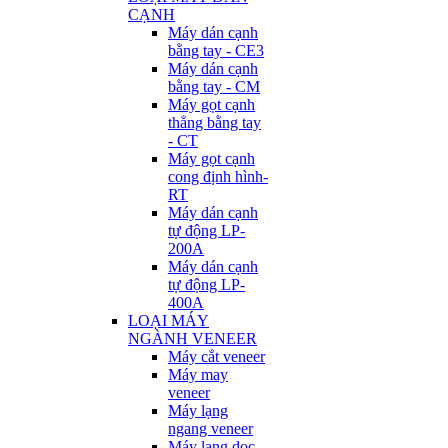
CẠNH
Máy dán cạnh
bằng tay - CE3
Máy dán cạnh
bằng tay - CM
Máy gọt cạnh
thẳng bằng tay
- CT
Máy gọt cạnh
cong định hình-
RT
Máy dán cạnh
tự động LP-
200A
Máy dán cạnh
tự động LP-
400A
LOẠI MÁY
NGÀNH VENEER
Máy cắt veneer
Máy may
veneer
Máy lạng
ngang veneer
Máy lạng dọc