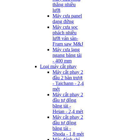
thẳng nhiều
lưỡi
Máy cưa panel
dạng đứng
Máy cưa sọc
phách nhiều
lưỡi ván sàn-
Fram saw M&J
Máy cưa lạng
ngang băng tải
- 400 mm
Loại máy cắt phay
Máy cắt phay 2
đầu 2 bàn trượt
- Taichann - 2,4
mét
Máy cắt phay 2
đầu tự động
băng tải -
Heian - 2,4 mét
Máy cắt phay 2
đầu tự động
băng tải -
Shoda - 1,8 mét
Máy đánh chỉ -