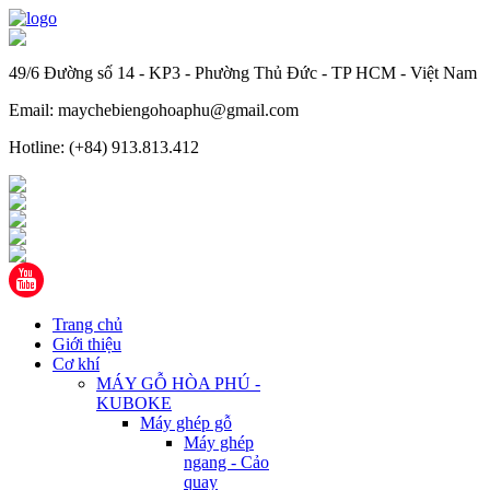
49/6 Đường số 14 - KP3 - Phường Thủ Đức - TP HCM - Việt Nam
Email: maychebiengohoaphu@gmail.com
Hotline: (+84) 913.813.412
Trang chủ
Giới thiệu
Cơ khí
MÁY GỖ HÒA PHÚ -
KUBOKE
Máy ghép gỗ
Máy ghép
ngang - Cảo
quay