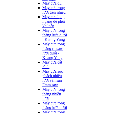
Máy cưa đu
Máy cưa rong
lưỡi trên nhiều
Máy cưa lọng
ngang đè phôi
khí nén
Máy cưa rong
thẳng lưỡi dưới
- Kuang Yung
Máy cưa rong
thẳng ripsaw
lưỡi dưới -
Kuang Yung
Máy cưa cắt
rãnh
Máy cưa sọc
phách nhiều
lưỡi ván sàn-
Fram saw
Máy cưa rong
thẳng nhiều
lưỡi
Máy cưa rong
thẳng lưỡi dưới
Máy cưa rong