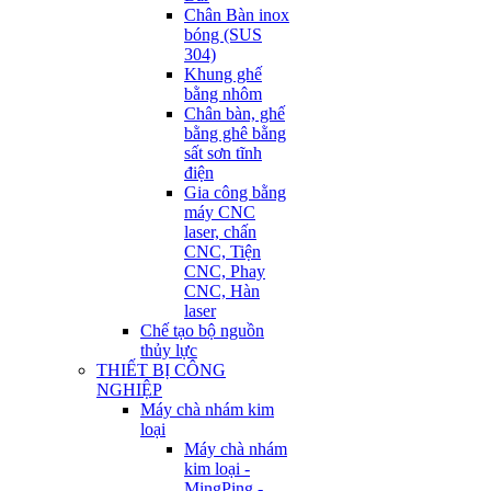
Chân Bàn inox
bóng (SUS
304)
Khung ghế
bằng nhôm
Chân bàn, ghế
bằng ghê bằng
sất sơn tĩnh
điện
Gia công bằng
máy CNC
laser, chấn
CNC, Tiện
CNC, Phay
CNC, Hàn
laser
Chế tạo bộ nguồn
thủy lực
THIẾT BỊ CÔNG
NGHIỆP
Máy chà nhám kim
loại
Máy chà nhám
kim loại -
MingPing -