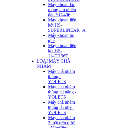
Máy khoan lắc
mộng âm nhiều
đầu YC-406
Máy khoan liên
kết HS-
SUPERLINEAR+A
Máy khoan bọ
ghế
Máy khoan liên
kết HS-
114T/196T
LOẠI MÁY CHÀ
NHÁM
Máy chà nhám
thùng -
YOLETS
Máy chà nhám
thùng tải nặng -
YOLETS
Máy chà nhám
thùng tải nhẹ -
YOLETS
Máy chà nhám
2 mặt trên dưới
- MingPing