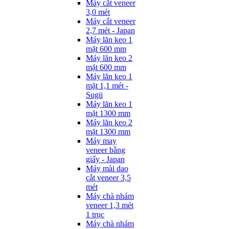
Máy cắt veneer
3,0 mét
Máy cắt veneer
2,7 mét - Japan
Máy lăn keo 1
mặt 600 mm
Máy lăn keo 2
mặt 600 mm
Máy lăn keo 1
mặt 1,1 mét -
Sugii
Máy lăn keo 1
mặt 1300 mm
Máy lăn keo 2
mặt 1300 mm
Máy may
veneer bằng
giấy - Japan
Máy mài dao
cắt veneer 3,5
mét
Máy chà nhám
veneer 1,3 mét
1 trục
Máy chà nhám