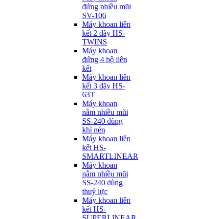
đứng nhiều mũi
SV-106
Máy khoan liên
kết 2 dãy HS-
TWINS
Máy khoan
đứng 4 bộ liên
kết
Máy khoan liên
kết 3 dãy HS-
63T
Máy khoan
nằm nhiều mũi
SS-240 dùng
khí nén
Máy khoan liên
kết HS-
SMARTLINEAR
Máy khoan
nằm nhiều mũi
SS-240 dùng
thuỷ lực
Máy khoan liên
kết HS-
SUPERLINEAR