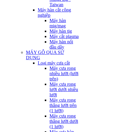
Taiwan
Máy hàn cắt công
nghiệp
Máy hàn
mig/mag
Máy hàn tig
Máy cắt plasma
Máy hàn nối
đầu dây
MÁY GỖ QUA SỬ
DỤNG
Loại máy cưa cắt
Máy cưa rong
nhiều lưỡi (lưỡi
trên)
Máy cưa rong
lưỡi dưới nhiều
lưỡi
Máy cưa rong
thẳng lưỡi trên
(1 lưỡi)
Máy cưa rong
thẳng lưỡi dưới
(1 lưỡi)
Máy cưa bàn