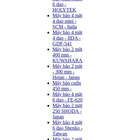
6 dao -
HOLYTEK
Máy bào 4 mặt
4 dao mini -
SCM - Itaila
Máy bào 4 mặt
4 dao - IIDA -
GDF-541
Máy bào 2 mặt
400 mm -
KUWAHARA
Máy bào 2 mặt
- 300 mm -
Heian - Japan
Máy bào cuốn
450 mm -
Máy bào 4 mặt
6 dao - FE-620
Máy bào 2 mặt
250 SHODA -
Japan
Máy bào 4 mặt
6 dao Shenko -
Taiwan
Máy bào 2 mặt