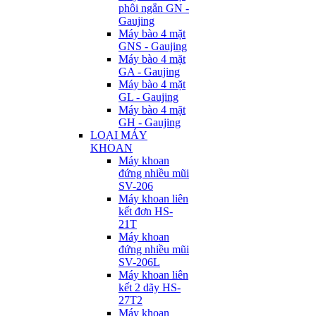
phôi ngắn GN -
Gaujing
Máy bào 4 mặt
GNS - Gaujing
Máy bào 4 mặt
GA - Gaujing
Máy bào 4 mặt
GL - Gaujing
Máy bào 4 mặt
GH - Gaujing
LOẠI MÁY
KHOAN
Máy khoan
đứng nhiều mũi
SV-206
Máy khoan liên
kết đơn HS-
21T
Máy khoan
đứng nhiều mũi
SV-206L
Máy khoan liên
kết 2 dãy HS-
27T2
Máy khoan