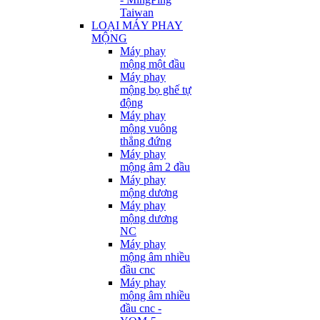
Taiwan
LOẠI MÁY PHAY
MỘNG
Máy phay
mộng một đầu
Máy phay
mộng bọ ghế tự
động
Máy phay
mộng vuông
thẳng đứng
Máy phay
mộng âm 2 đầu
Máy phay
mộng dương
Máy phay
mộng dương
NC
Máy phay
mộng âm nhiều
đầu cnc
Máy phay
mộng âm nhiều
đầu cnc -