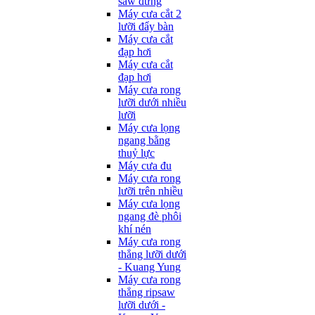
saw đứng
Máy cưa cắt 2
lưỡi đẩy bàn
Máy cưa cắt
đạp hơi
Máy cưa cắt
đạp hơi
Máy cưa rong
lưỡi dưới nhiều
lưỡi
Máy cưa lọng
ngang bằng
thuỷ lực
Máy cưa đu
Máy cưa rong
lưỡi trên nhiều
Máy cưa lọng
ngang đè phôi
khí nén
Máy cưa rong
thẳng lưỡi dưới
- Kuang Yung
Máy cưa rong
thẳng ripsaw
lưỡi dưới -