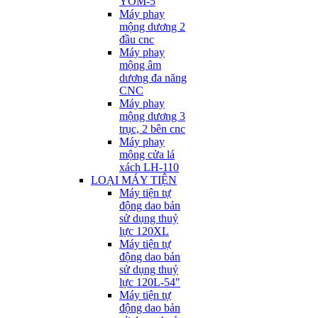
YOM-5
Máy phay
mộng dương 2
đầu cnc
Máy phay
mộng âm
dương đa năng
CNC
Máy phay
mộng dương 3
trục, 2 bên cnc
Máy phay
mộng cửa lá
xách LH-110
LOẠI MÁY TIỆN
Máy tiện tự
động dao bản
sử dụng thuỷ
lực 120XL
Máy tiện tự
động dao bản
sử dụng thuỷ
lực 120L-54"
Máy tiện tự
động dao bản