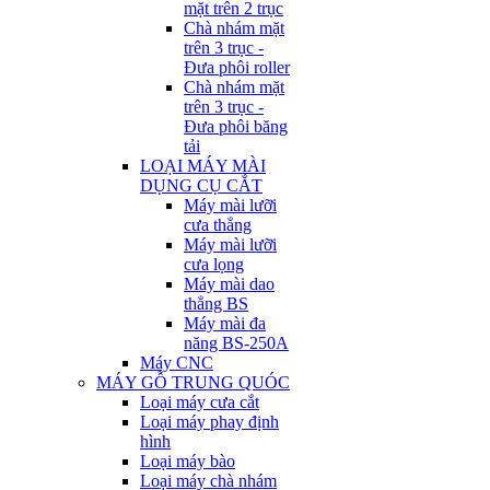
mặt trên 2 trục
Chà nhám mặt
trên 3 trục -
Đưa phôi roller
Chà nhám mặt
trên 3 trục -
Đưa phôi băng
tải
LOẠI MÁY MÀI
DỤNG CỤ CẮT
Máy mài lưỡi
cưa thẳng
Máy mài lưỡi
cưa lọng
Máy mài dao
thẳng BS
Máy mài đa
năng BS-250A
Máy CNC
MÁY GỖ TRUNG QUÓC
Loại máy cưa cắt
Loại máy phay định
hình
Loại máy bào
Loại máy chà nhám