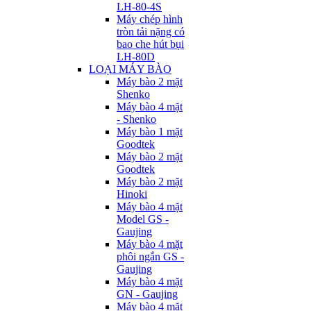
LH-80-4S
Máy chép hình
tròn tải nặng có
bao che hút bụi
LH-80D
LOẠI MÁY BÀO
Máy bào 2 mặt
Shenko
Máy bào 4 mặt
- Shenko
Máy bào 1 mặt
Goodtek
Máy bào 2 mặt
Goodtek
Máy bào 2 mặt
Hinoki
Máy bào 4 mặt
Model GS -
Gaujing
Máy bào 4 mặt
phôi ngắn GS -
Gaujing
Máy bào 4 mặt
GN - Gaujing
Máy bào 4 mặt