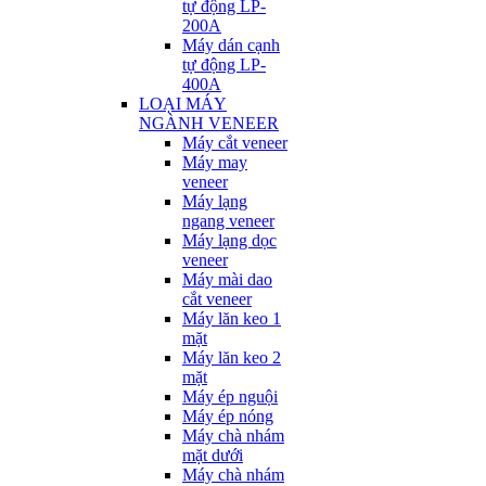
tự động LP-
200A
Máy dán cạnh
tự động LP-
400A
LOẠI MÁY
NGÀNH VENEER
Máy cắt veneer
Máy may
veneer
Máy lạng
ngang veneer
Máy lạng dọc
veneer
Máy mài dao
cắt veneer
Máy lăn keo 1
mặt
Máy lăn keo 2
mặt
Máy ép nguội
Máy ép nóng
Máy chà nhám
mặt dưới
Máy chà nhám