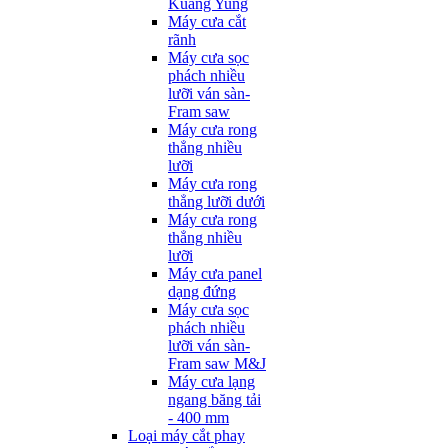
Kuang Yung
Máy cưa cắt
rãnh
Máy cưa sọc
phách nhiều
lưỡi ván sàn-
Fram saw
Máy cưa rong
thẳng nhiều
lưỡi
Máy cưa rong
thẳng lưỡi dưới
Máy cưa rong
thẳng nhiều
lưỡi
Máy cưa panel
dạng đứng
Máy cưa sọc
phách nhiều
lưỡi ván sàn-
Fram saw M&J
Máy cưa lạng
ngang băng tải
- 400 mm
Loại máy cắt phay