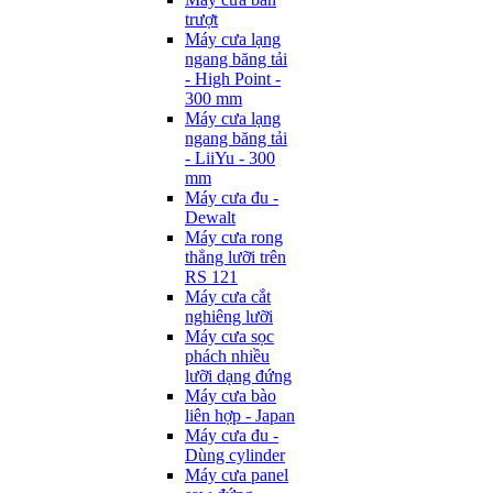
trượt
Máy cưa lạng
ngang băng tải
- High Point -
300 mm
Máy cưa lạng
ngang băng tải
- LiiYu - 300
mm
Máy cưa đu -
Dewalt
Máy cưa rong
thẳng lưỡi trên
RS 121
Máy cưa cắt
nghiêng lưỡi
Máy cưa sọc
phách nhiều
lưỡi dạng đứng
Máy cưa bào
liên hợp - Japan
Máy cưa đu -
Dùng cylinder
Máy cưa panel