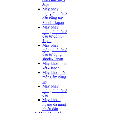
Japan
Máy phay
mộng đuôi én 8
đầu bằng tay
Shoda- Japan
Máy phay
mộng đuôi én 8
đầu tự động -
Japan
Máy phay
mộng đuôi én 8
đầu tự động
shoda- Japan
Máy khoan liên
kết - Japan
Máy khoan lắc
mộng âm bằng
tay
Máy phay
mộng đuôi én 8
đầu
Máy khoan
ngang đa năng
nhiều đầu