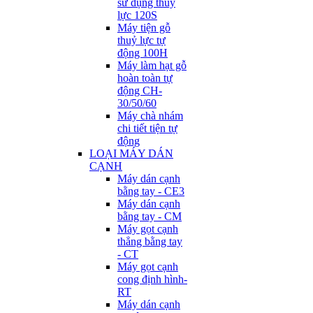
sử dụng thuỷ
lực 120S
Máy tiện gỗ
thuỷ lực tự
động 100H
Máy làm hạt gỗ
hoàn toàn tự
động CH-
30/50/60
Máy chà nhám
chi tiết tiện tự
động
LOẠI MÁY DÁN
CẠNH
Máy dán cạnh
bằng tay - CE3
Máy dán cạnh
bằng tay - CM
Máy gọt cạnh
thẳng bằng tay
- CT
Máy gọt cạnh
cong định hình-
RT
Máy dán cạnh