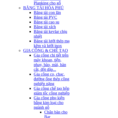
Planking cho gỗ
BĂNG TẢI HÒA PHÚ
Băng tải con lăn
Băng tải PVC
Băng tải cao su
Băng tải xích
Băng tải kevlar chịu
nhiệt
Băng tải lưới thép mạ
kẽm và lưới inox
GIA CÔNG & CHẾ TẠO
Gia công chi tiết trên
máy khoan, tiện,
phay, bào, mài, hàn
cắt, đột dập...
Gia công co, chạc,
đường ống thép công
nghiệp nặng
Gia công chế tạo hộp
giảm tốc công nghiệp
Gia công phụ kiện
bằng kim loại cho
ngành gỗ
Chân bàn cho
Bar