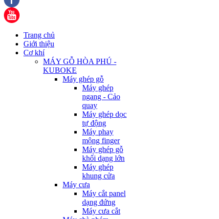
Trang chủ
Giới thiệu
Cơ khí
MÁY GỖ HÒA PHÚ -
KUBOKE
Máy ghép gỗ
Máy ghép
ngang - Cảo
quay
Máy ghép dọc
tự động
Máy phay
mộng finger
Máy ghép gỗ
khối dạng lớn
Máy ghép
khung cửa
Máy cưa
Máy cắt panel
dạng đứng
Máy cưa cắt