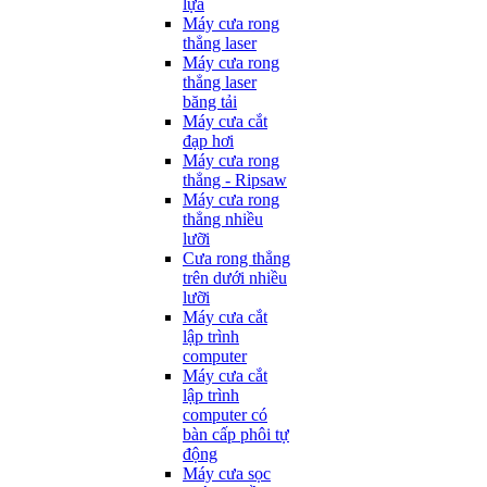
lựa
Máy cưa rong
thẳng laser
Máy cưa rong
thẳng laser
băng tải
Máy cưa cắt
đạp hơi
Máy cưa rong
thẳng - Ripsaw
Máy cưa rong
thẳng nhiều
lưỡi
Cưa rong thẳng
trên dưới nhiều
lưỡi
Máy cưa cắt
lập trình
computer
Máy cưa cắt
lập trình
computer có
bàn cấp phôi tự
động
Máy cưa sọc