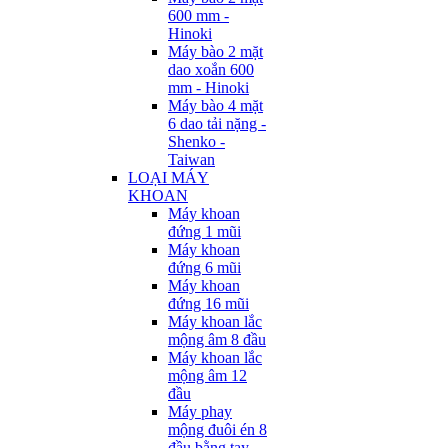
600 mm -
Hinoki
Máy bào 2 mặt
dao xoắn 600
mm - Hinoki
Máy bào 4 mặt
6 dao tải nặng -
Shenko -
Taiwan
LOẠI MÁY
KHOAN
Máy khoan
đứng 1 mũi
Máy khoan
đứng 6 mũi
Máy khoan
đứng 16 mũi
Máy khoan lắc
mộng âm 8 đầu
Máy khoan lắc
mộng âm 12
đầu
Máy phay
mộng đuôi én 8
đầu bằng tay -