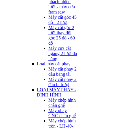
phách nhiều
lưỡi - máy cưa
fram saw
Máy cắt góc 45
độ - 2 lưỡi
Máy cắt góc 2
lưỡi thay đổi
góc 25 độ - 60
độ
Máy cưa cắt
ngang 2 lưỡi đa
năng
Loại máy cắt phay
Máy cắt phay 2
đầu băng tải
Máy cắt phay 2
đầu bi trượt
LOẠI MÁY PHAY -
ĐỊNH HÌNH
Máy chép hình
chân ghế
Máy phay
CNC chân ghế
Máy chép hình
tròn - LH-40-