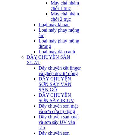
Máy chà nhám
chổi 1 trục
Máy chà nhám
chổi 2 trục
Loại máy khoan
Loại máy phay mộng
âm
Loại máy phay mộng
dương
Loại máy dán cạnh
DÂY CHUYỀN SẢN
XUẤT
Dây chuyền cắt finger
và ghép dọc tự động
DÂY CHUYỀN
SƠN SẤY VÁN
SÀN GỖ
DÂY CHUYỀN
SƠN SẤY IR-UV
Dây chuyền sơn mặt
và sơn cửa tự động
Dây chuyền sản xuất
và sơn sấy UV ván
sàn
Dây chuyền sơn