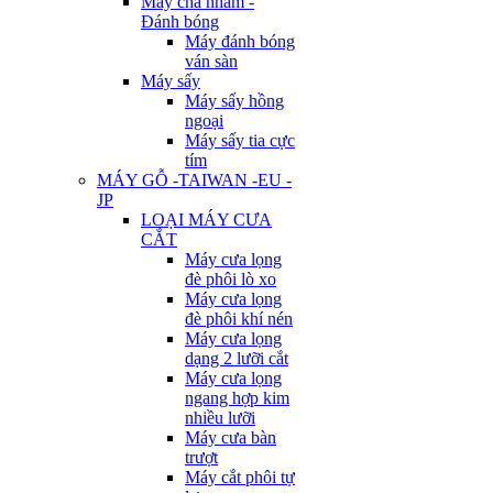
Máy chà nhám -
Đánh bóng
Máy đánh bóng
ván sàn
Máy sấy
Máy sấy hồng
ngoại
Máy sấy tia cực
tím
MÁY GỖ -TAIWAN -EU -
JP
LOẠI MÁY CƯA
CẮT
Máy cưa lọng
đè phôi lò xo
Máy cưa lọng
đè phôi khí nén
Máy cưa lọng
dạng 2 lưỡi cắt
Máy cưa lọng
ngang hợp kim
nhiều lưỡi
Máy cưa bàn
trượt
Máy cắt phôi tự