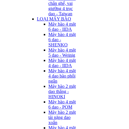
chân ghế, vai
giường 4 trục
dao - Taiwan
LOẠI MÁY BÀO
Máy bào 4 mặt
6 dao - IIDA
Máy bào 4 mặt
6 dao -
SHENKO
Máy bào 4 mặt
5 dao - Weinig
Máy bào 4 mặt
4 dao - IIDA
Máy bào 4 mặt
4 dao bào phôi
ngắn
Máy bào 2 mặt
dao thẳng -
HINOKI
Máy bào 4 mặt
6 dao - POM
Máy bào 2 mặt
tải nặng dao
xoắn
Máy bào 4 mặt