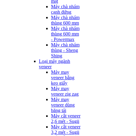
mặt
Máy chà nhám
cạnh đứng
Máy chà nhám
thùng 600 mm
Máy chà nhám
thùng 600 mm
- Powermax
Máy chà nhám
thùng - Sheng
Shing
Loại máy ngành
veneer
Máy may
veneer bằng
keo giấy
Máy may
veneer zig zag
Máy may
veneer dùng
băng tải
Máy cắt veneer
2,6 mét - Sugii
Máy cắt veneer
3,2 mét - Sugii