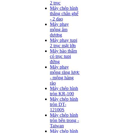
2 trục
Máy chép hình
thẳng chân ghế
- 2 dao
Máy phay
mộng âm
dương
Máy phay tupi
2 trục mặt lớn
Máy bào thẩm
có trục tupi
đứng
Máy phay
mộng răng lược
- mộng hàng
rào
Máy chép hình
tròn KR-100
Máy chép hình
tròn DT-
12100S
Máy chép hình
tròn bên trong -
Taiwan
Máy chép hình