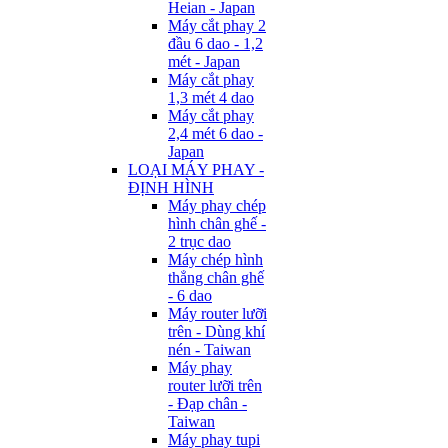
Heian - Japan
Máy cắt phay 2
đầu 6 dao - 1,2
mét - Japan
Máy cắt phay
1,3 mét 4 dao
Máy cắt phay
2,4 mét 6 dao -
Japan
LOẠI MÁY PHAY -
ĐỊNH HÌNH
Máy phay chép
hình chân ghế -
2 trục dao
Máy chép hình
thẳng chân ghế
- 6 dao
Máy router lưỡi
trên - Dùng khí
nén - Taiwan
Máy phay
router lưỡi trên
- Đạp chân -
Taiwan
Máy phay tupi