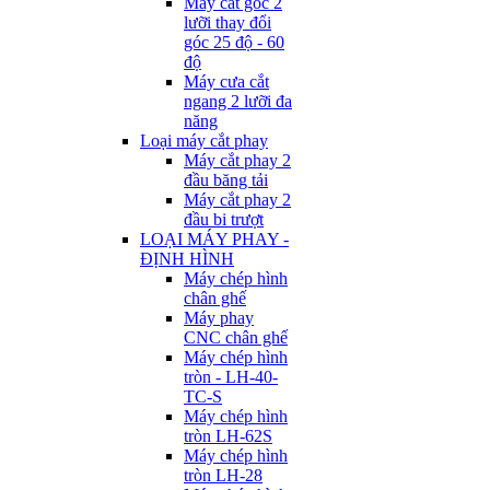
Máy cắt góc 2
lưỡi thay đổi
góc 25 độ - 60
độ
Máy cưa cắt
ngang 2 lưỡi đa
năng
Loại máy cắt phay
Máy cắt phay 2
đầu băng tải
Máy cắt phay 2
đầu bi trượt
LOẠI MÁY PHAY -
ĐỊNH HÌNH
Máy chép hình
chân ghế
Máy phay
CNC chân ghế
Máy chép hình
tròn - LH-40-
TC-S
Máy chép hình
tròn LH-62S
Máy chép hình
tròn LH-28