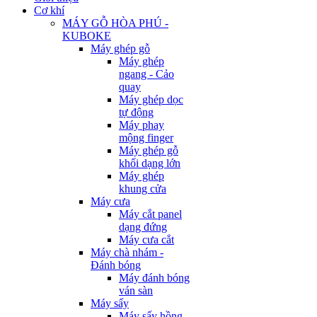
Cơ khí
MÁY GỖ HÒA PHÚ -
KUBOKE
Máy ghép gỗ
Máy ghép
ngang - Cảo
quay
Máy ghép dọc
tự động
Máy phay
mộng finger
Máy ghép gỗ
khối dạng lớn
Máy ghép
khung cửa
Máy cưa
Máy cắt panel
dạng đứng
Máy cưa cắt
Máy chà nhám -
Đánh bóng
Máy đánh bóng
ván sàn
Máy sấy
Máy sấy hồng