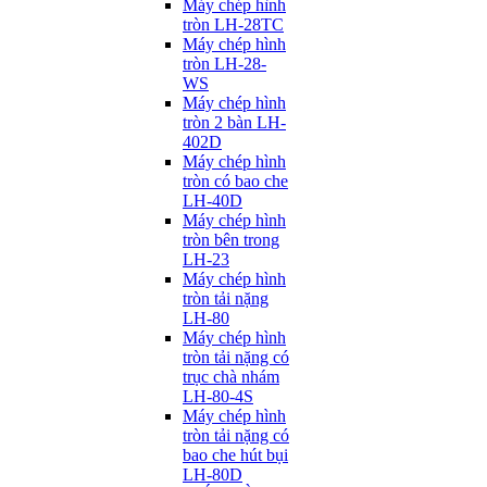
Máy chép hình
tròn LH-28TC
Máy chép hình
tròn LH-28-
WS
Máy chép hình
tròn 2 bàn LH-
402D
Máy chép hình
tròn có bao che
LH-40D
Máy chép hình
tròn bên trong
LH-23
Máy chép hình
tròn tải nặng
LH-80
Máy chép hình
tròn tải nặng có
trục chà nhám
LH-80-4S
Máy chép hình
tròn tải nặng có
bao che hút bụi
LH-80D