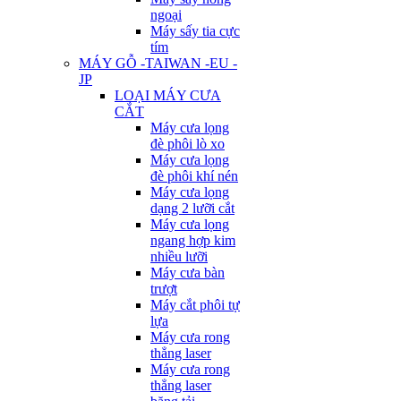
ngoại
Máy sấy tia cực
tím
MÁY GỖ -TAIWAN -EU -
JP
LOẠI MÁY CƯA
CẮT
Máy cưa lọng
đè phôi lò xo
Máy cưa lọng
đè phôi khí nén
Máy cưa lọng
dạng 2 lưỡi cắt
Máy cưa lọng
ngang hợp kim
nhiều lưỡi
Máy cưa bàn
trượt
Máy cắt phôi tự
lựa
Máy cưa rong
thẳng laser
Máy cưa rong
thẳng laser