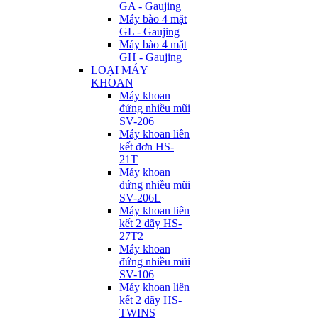
GA - Gaujing
Máy bào 4 mặt
GL - Gaujing
Máy bào 4 mặt
GH - Gaujing
LOẠI MÁY
KHOAN
Máy khoan
đứng nhiều mũi
SV-206
Máy khoan liên
kết đơn HS-
21T
Máy khoan
đứng nhiều mũi
SV-206L
Máy khoan liên
kết 2 dãy HS-
27T2
Máy khoan
đứng nhiều mũi
SV-106
Máy khoan liên
kết 2 dãy HS-
TWINS