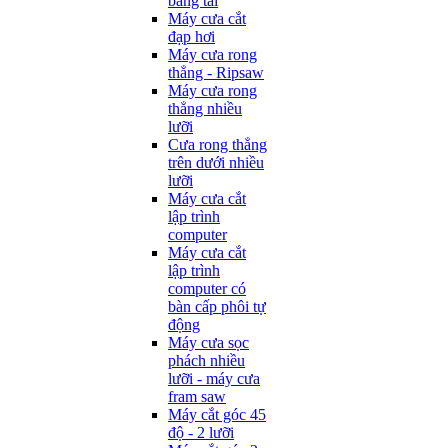
băng tải
Máy cưa cắt
đạp hơi
Máy cưa rong
thẳng - Ripsaw
Máy cưa rong
thẳng nhiều
lưỡi
Cưa rong thẳng
trên dưới nhiều
lưỡi
Máy cưa cắt
lập trình
computer
Máy cưa cắt
lập trình
computer có
bàn cấp phôi tự
động
Máy cưa sọc
phách nhiều
lưỡi - máy cưa
fram saw
Máy cắt góc 45
độ - 2 lưỡi