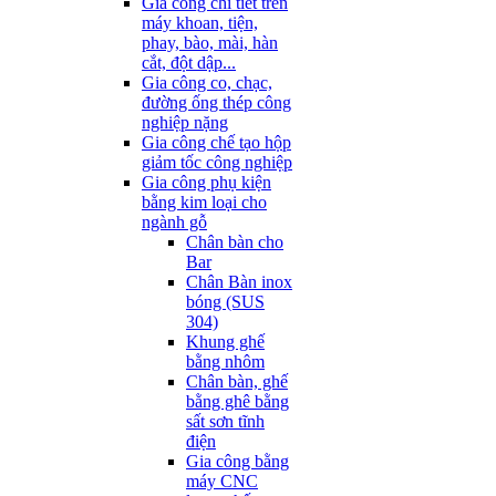
Gia công chi tiết trên
máy khoan, tiện,
phay, bào, mài, hàn
cắt, đột dập...
Gia công co, chạc,
đường ống thép công
nghiệp nặng
Gia công chế tạo hộp
giảm tốc công nghiệp
Gia công phụ kiện
bằng kim loại cho
ngành gỗ
Chân bàn cho
Bar
Chân Bàn inox
bóng (SUS
304)
Khung ghế
bằng nhôm
Chân bàn, ghế
bằng ghê bằng
sất sơn tĩnh
điện
Gia công bằng
máy CNC