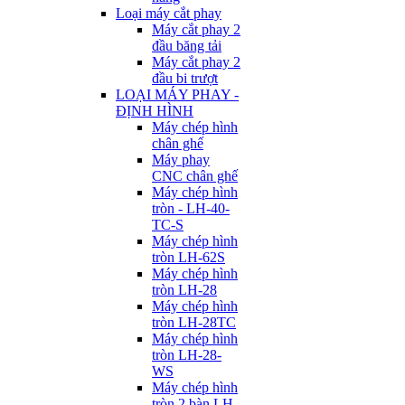
Loại máy cắt phay
Máy cắt phay 2
đầu băng tải
Máy cắt phay 2
đầu bi trượt
LOẠI MÁY PHAY -
ĐỊNH HÌNH
Máy chép hình
chân ghế
Máy phay
CNC chân ghế
Máy chép hình
tròn - LH-40-
TC-S
Máy chép hình
tròn LH-62S
Máy chép hình
tròn LH-28
Máy chép hình
tròn LH-28TC
Máy chép hình
tròn LH-28-
WS
Máy chép hình
tròn 2 bàn LH-