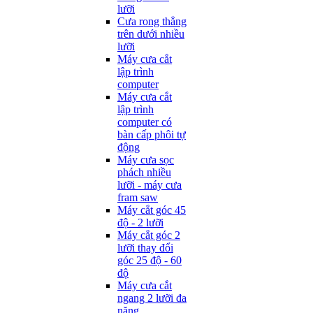
lưỡi
Cưa rong thẳng
trên dưới nhiều
lưỡi
Máy cưa cắt
lập trình
computer
Máy cưa cắt
lập trình
computer có
bàn cấp phôi tự
động
Máy cưa sọc
phách nhiều
lưỡi - máy cưa
fram saw
Máy cắt góc 45
độ - 2 lưỡi
Máy cắt góc 2
lưỡi thay đổi
góc 25 độ - 60
độ
Máy cưa cắt
ngang 2 lưỡi đa
năng