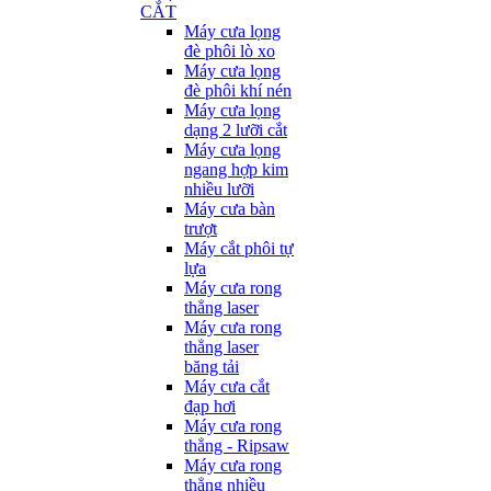
CẮT
Máy cưa lọng
đè phôi lò xo
Máy cưa lọng
đè phôi khí nén
Máy cưa lọng
dạng 2 lưỡi cắt
Máy cưa lọng
ngang hợp kim
nhiều lưỡi
Máy cưa bàn
trượt
Máy cắt phôi tự
lựa
Máy cưa rong
thẳng laser
Máy cưa rong
thẳng laser
băng tải
Máy cưa cắt
đạp hơi
Máy cưa rong
thẳng - Ripsaw
Máy cưa rong
thẳng nhiều