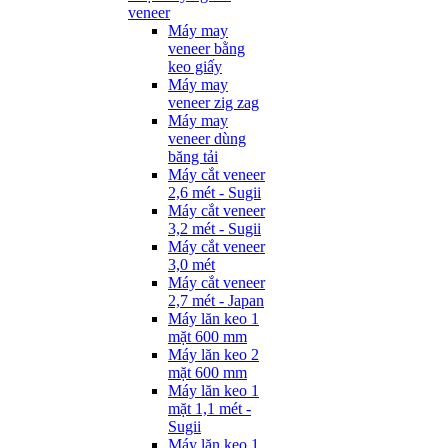
veneer
Máy may
veneer bằng
keo giấy
Máy may
veneer zig zag
Máy may
veneer dùng
băng tải
Máy cắt veneer
2,6 mét - Sugii
Máy cắt veneer
3,2 mét - Sugii
Máy cắt veneer
3,0 mét
Máy cắt veneer
2,7 mét - Japan
Máy lăn keo 1
mặt 600 mm
Máy lăn keo 2
mặt 600 mm
Máy lăn keo 1
mặt 1,1 mét -
Sugii
Máy lăn keo 1