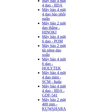
Máy bào 4 mặt
4 dao - IIDA
Máy bào 4 mặt
4 dao bào phôi
ngắn
Máy bào 2 mặt
dao thẳng -
HINOKI
Máy bào 4 mặt
6 dao - POM
Máy bào 2 mặt
tải nặng dao
xoắn
Máy bào 4 mặt
6 dao -
HOLYTEK
Máy bào 4 mặt
4 dao mini -
SCM - Itaila
Máy bào 4 mặt
4 dao - IIDA -
GDF-541
Máy bào 2 mặt
400 mm -
KUWAHARA