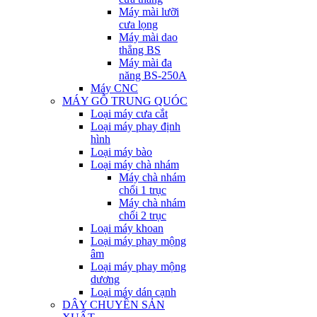
Máy mài lưỡi
cưa lọng
Máy mài dao
thẳng BS
Máy mài đa
năng BS-250A
Máy CNC
MÁY GỖ TRUNG QUÓC
Loại máy cưa cắt
Loại máy phay định
hình
Loại máy bào
Loại máy chà nhám
Máy chà nhám
chổi 1 trục
Máy chà nhám
chổi 2 trục
Loại máy khoan
Loại máy phay mộng
âm
Loại máy phay mộng
dương
Loại máy dán cạnh
DÂY CHUYỀN SẢN