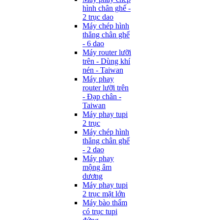
hình chân ghế -
2 trục dao
Máy chép hình
thẳng chân ghế
- 6 dao
Máy router lưỡi
trên - Dùng khí
nén - Taiwan
Máy phay
router lưỡi trên
- Đạp chân -
Taiwan
Máy phay tupi
2 trục
Máy chép hình
thẳng chân ghế
- 2 dao
Máy phay
mộng âm
dương
Máy phay tupi
2 trục mặt lớn
Máy bào thẩm
có trục tupi