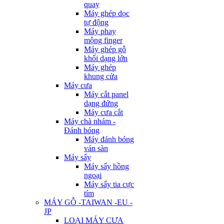
quay
Máy ghép dọc
tự động
Máy phay
mộng finger
Máy ghép gỗ
khối dạng lớn
Máy ghép
khung cửa
Máy cưa
Máy cắt panel
dạng đứng
Máy cưa cắt
Máy chà nhám -
Đánh bóng
Máy đánh bóng
ván sàn
Máy sấy
Máy sấy hồng
ngoại
Máy sấy tia cực
tím
MÁY GỖ -TAIWAN -EU -
JP
LOẠI MÁY CƯA