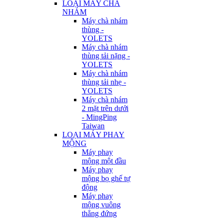
LOẠI MÁY CHÀ
NHÁM
Máy chà nhám
thùng -
YOLETS
Máy chà nhám
thùng tải nặng -
YOLETS
Máy chà nhám
thùng tải nhẹ -
YOLETS
Máy chà nhám
2 mặt trên dưới
- MingPing
Taiwan
LOẠI MÁY PHAY
MỘNG
Máy phay
mộng một đầu
Máy phay
mộng bọ ghế tự
động
Máy phay
mộng vuông
thẳng đứng