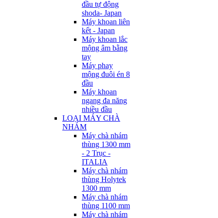
đầu tự động
shoda- Japan
Máy khoan liên
kết - Japan
Máy khoan lắc
mộng âm bằng
tay
Máy phay
mộng đuôi én 8
đầu
Máy khoan
ngang đa năng
nhiều đầu
LOẠI MÁY CHÀ
NHÁM
Máy chà nhám
thùng 1300 mm
- 2 Trục -
ITALIA
Máy chà nhám
thùng Holytek
1300 mm
Máy chà nhám
thùng 1100 mm
Máy chà nhám