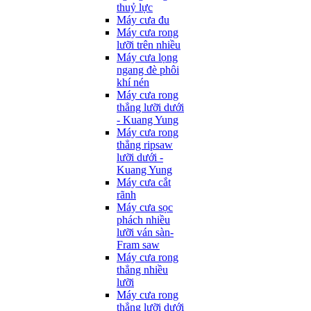
thuỷ lực
Máy cưa đu
Máy cưa rong
lưỡi trên nhiều
Máy cưa lọng
ngang đè phôi
khí nén
Máy cưa rong
thẳng lưỡi dưới
- Kuang Yung
Máy cưa rong
thẳng ripsaw
lưỡi dưới -
Kuang Yung
Máy cưa cắt
rãnh
Máy cưa sọc
phách nhiều
lưỡi ván sàn-
Fram saw
Máy cưa rong
thẳng nhiều
lưỡi
Máy cưa rong
thẳng lưỡi dưới