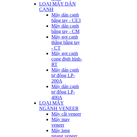
LOẠI MÁY DÁN
CẠNH
Máy dán cạnh
bằng tay - CE3
Máy dán cạnh
bằng tay - CM
Máy gọt cạnh
thẳng bằng tay
- CT
Máy gọt cạnh
cong định hình-
RT
Máy dán cạnh
tự động LP-
200A
Máy dán cạnh
tự động LP-
400A
LOẠI MÁY
NGÀNH VENEER
Máy cắt veneer
Máy may
veneer
Máy lạng
ngang veneer