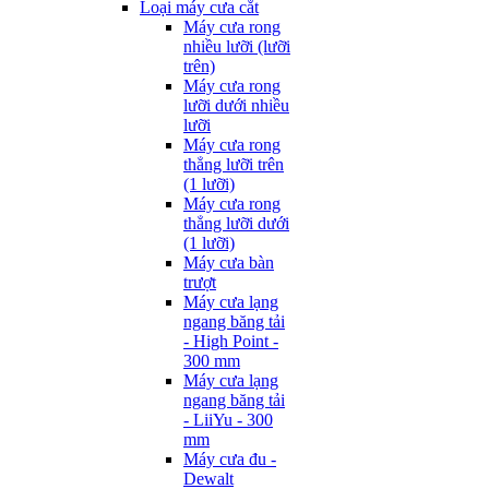
Loại máy cưa cắt
Máy cưa rong
nhiều lưỡi (lưỡi
trên)
Máy cưa rong
lưỡi dưới nhiều
lưỡi
Máy cưa rong
thẳng lưỡi trên
(1 lưỡi)
Máy cưa rong
thẳng lưỡi dưới
(1 lưỡi)
Máy cưa bàn
trượt
Máy cưa lạng
ngang băng tải
- High Point -
300 mm
Máy cưa lạng
ngang băng tải
- LiiYu - 300
mm
Máy cưa đu -
Dewalt