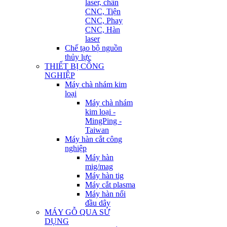
laser, chấn
CNC, Tiện
CNC, Phay
CNC, Hàn
laser
Chế tạo bộ nguồn
thủy lực
THIẾT BỊ CÔNG
NGHIỆP
Máy chà nhám kim
loại
Máy chà nhám
kim loại -
MingPing -
Taiwan
Máy hàn cắt công
nghiệp
Máy hàn
mig/mag
Máy hàn tig
Máy cắt plasma
Máy hàn nối
đầu dây
MÁY GỖ QUA SỬ
DỤNG