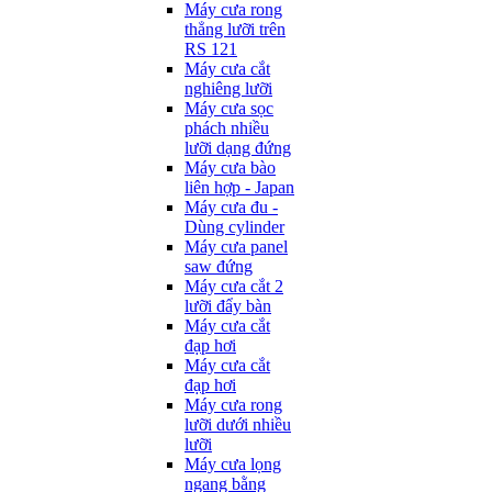
Máy cưa rong
thẳng lưỡi trên
RS 121
Máy cưa cắt
nghiêng lưỡi
Máy cưa sọc
phách nhiều
lưỡi dạng đứng
Máy cưa bào
liên hợp - Japan
Máy cưa đu -
Dùng cylinder
Máy cưa panel
saw đứng
Máy cưa cắt 2
lưỡi đẩy bàn
Máy cưa cắt
đạp hơi
Máy cưa cắt
đạp hơi
Máy cưa rong
lưỡi dưới nhiều
lưỡi
Máy cưa lọng
ngang bằng