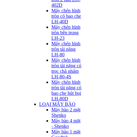
402D
Máy chép hình
tròn có bao che
LH-40D
Máy chép hình
tròn bên trong
LH-23
Máy chép hình
tròn tải nặng
LH-80
Máy chép hình
tròn tải nặng có
trục chà nhám
LH-80-4S
Máy chép hình
tròn tải nặng có
bao che hút bụi
LH-80D
LOẠI MÁY BÀO
Máy bào 2 mặt
Shenko
Máy bào 4 mặt
- Shenko
Máy bào 1 mặt