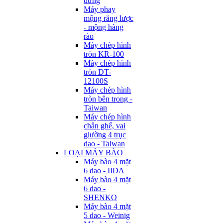
đứng
Máy phay
mộng răng lược
- mộng hàng
rào
Máy chép hình
tròn KR-100
Máy chép hình
tròn DT-
12100S
Máy chép hình
tròn bên trong -
Taiwan
Máy chép hình
chân ghế, vai
giường 4 trục
dao - Taiwan
LOẠI MÁY BÀO
Máy bào 4 mặt
6 dao - IIDA
Máy bào 4 mặt
6 dao -
SHENKO
Máy bào 4 mặt
5 dao - Weinig