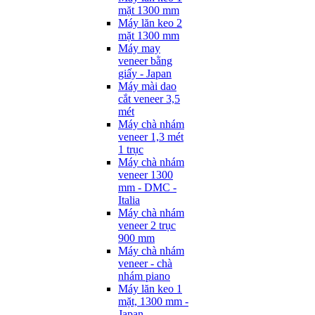
mặt 1300 mm
Máy lăn keo 2
mặt 1300 mm
Máy may
veneer bằng
giấy - Japan
Máy mài dao
cắt veneer 3,5
mét
Máy chà nhám
veneer 1,3 mét
1 trục
Máy chà nhám
veneer 1300
mm - DMC -
Italia
Máy chà nhám
veneer 2 trục
900 mm
Máy chà nhám
veneer - chà
nhám piano
Máy lăn keo 1
mặt, 1300 mm -
Japan