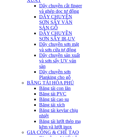
XUẤT
Dây chuyền cắt finger
và ghép dọc tự động
DÂY CHUYỀN
SƠN SẤY VÁN
SÀN GỖ
DÂY CHUYỀN
SƠN SẤY IR-UV
Dây chuyền sơn mặt
và sơn cửa tự động
Dây chuyền sản xuất
và sơn sấy UV ván
sàn
Dây chuyền sơn
Planking cho gỗ
BĂNG TẢI HÒA PHÚ
Băng tải con lăn
Băng tải PVC
Băng tải cao su
Băng tải xích
Băng tải kevlar chịu
nhiệt
Băng tải lưới thép mạ
kẽm và lưới inox
GIA CÔNG & CHẾ TẠO