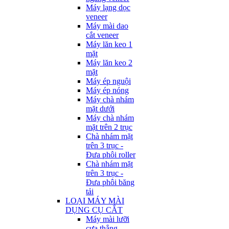
Máy lạng dọc
veneer
Máy mài dao
cắt veneer
Máy lăn keo 1
mặt
Máy lăn keo 2
mặt
Máy ép nguội
Máy ép nóng
Máy chà nhám
mặt dưới
Máy chà nhám
mặt trên 2 trục
Chà nhám mặt
trên 3 trục -
Đưa phôi roller
Chà nhám mặt
trên 3 trục -
Đưa phôi băng
tải
LOẠI MÁY MÀI
DỤNG CỤ CẮT
Máy mài lưỡi
cưa thẳng