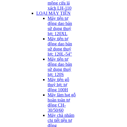
mộng cửa lá
xách LH-110
LOẠI MÁY TIỆN
Máy tiện tự
động dao bản
sử dụng thuỷ
lực 120XL
Máy tiện tự
động dao bản
sử dụng thuỷ
lực 120L-54"
Máy tiện tự
động dao bản
sử dụng thuỷ
lực 120S
Máy tiện gỗ
thuỷ lực tự
động 100H
Máy làm hạt gỗ
hoàn toàn tự
động CH-
30/50/60
Máy chà nhám
chi tiết tiện tự
động