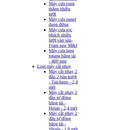
Máy cưa rong
thẳng nhiều
lưỡi
Máy cưa panel
dạng đứng
Máy cưa sọc
phách nhiều
lưỡi ván sàn-
Fram saw M&J
Máy cưa lạng
ngang băng tải
- 400 mm
Loại máy cắt phay
Máy cắt phay 2
đầu 2 bàn trượt
- Taichann - 2,4
mét
Máy cắt phay 2
đầu tự động
băng tải -
Heian - 2,4 mét
Máy cắt phay 2
đầu tự động
băng tải -
Shoda - 1,8 mét