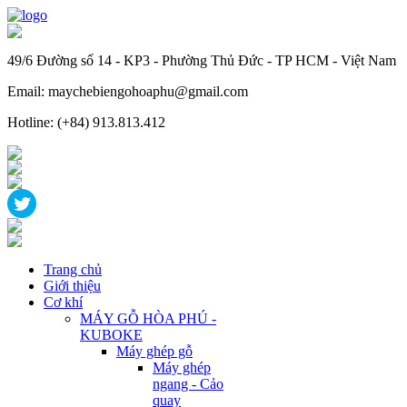
49/6 Đường số 14 - KP3 - Phường Thủ Đức - TP HCM - Việt Nam
Email: maychebiengohoaphu@gmail.com
Hotline: (+84) 913.813.412
Trang chủ
Giới thiệu
Cơ khí
MÁY GỖ HÒA PHÚ -
KUBOKE
Máy ghép gỗ
Máy ghép
ngang - Cảo
quay