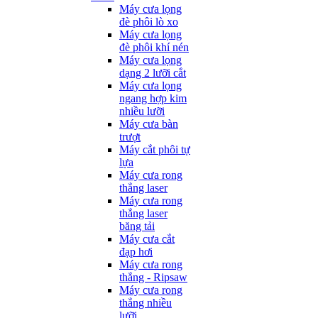
Máy cưa lọng
đè phôi lò xo
Máy cưa lọng
đè phôi khí nén
Máy cưa lọng
dạng 2 lưỡi cắt
Máy cưa lọng
ngang hợp kim
nhiều lưỡi
Máy cưa bàn
trượt
Máy cắt phôi tự
lựa
Máy cưa rong
thẳng laser
Máy cưa rong
thẳng laser
băng tải
Máy cưa cắt
đạp hơi
Máy cưa rong
thẳng - Ripsaw
Máy cưa rong
thẳng nhiều
lưỡi