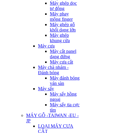
Máy ghép dọc
tự động
Máy phay
mộng finger
Máy ghép gỗ
khối dạng lớn
Máy ghép
khung cửa
Máy cưa
Máy cắt panel
dạng đứng
Máy cưa cắt
Máy chà nhám -
Đánh bóng
Máy đánh bóng
ván sàn
Máy sấy
Máy sấy hồng
ngoại
Máy sấy tia cực
tím
MÁY GỖ -TAIWAN -EU -
JP
LOẠI MÁY CƯA
CẮT