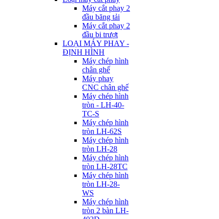
Máy cắt phay 2
đầu băng tải
Máy cắt phay 2
đầu bi trượt
LOẠI MÁY PHAY -
ĐỊNH HÌNH
Máy chép hình
chân ghế
Máy phay
CNC chân ghế
Máy chép hình
tròn - LH-40-
TC-S
Máy chép hình
tròn LH-62S
Máy chép hình
tròn LH-28
Máy chép hình
tròn LH-28TC
Máy chép hình
tròn LH-28-
WS
Máy chép hình
tròn 2 bàn LH-