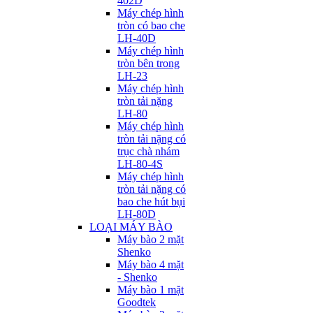
402D
Máy chép hình
tròn có bao che
LH-40D
Máy chép hình
tròn bên trong
LH-23
Máy chép hình
tròn tải nặng
LH-80
Máy chép hình
tròn tải nặng có
trục chà nhám
LH-80-4S
Máy chép hình
tròn tải nặng có
bao che hút bụi
LH-80D
LOẠI MÁY BÀO
Máy bào 2 mặt
Shenko
Máy bào 4 mặt
- Shenko
Máy bào 1 mặt
Goodtek