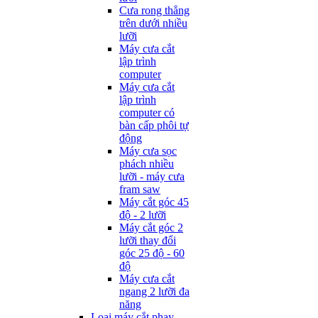
Cưa rong thẳng
trên dưới nhiều
lưỡi
Máy cưa cắt
lập trình
computer
Máy cưa cắt
lập trình
computer có
bàn cấp phôi tự
động
Máy cưa sọc
phách nhiều
lưỡi - máy cưa
fram saw
Máy cắt góc 45
độ - 2 lưỡi
Máy cắt góc 2
lưỡi thay đổi
góc 25 độ - 60
độ
Máy cưa cắt
ngang 2 lưỡi đa
năng
Loại máy cắt phay