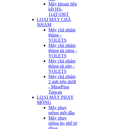
Máy khoan liên
kết HS-
114T/196T
LOẠI MÁY CHÀ
NHÁM
Máy chà nhám
thùng -
YOLETS
Máy chà nhám
thùng tải nặng -
YOLETS
Máy chà nhám
thùng tải nhẹ -
YOLETS
Máy chà nhám
2 mặt trên dưới
- MingPing
Taiwan
LOẠI MÁY PHAY
MỘNG
Máy phay
mộng một đầu
Máy phay
mộng bọ ghế tự
động