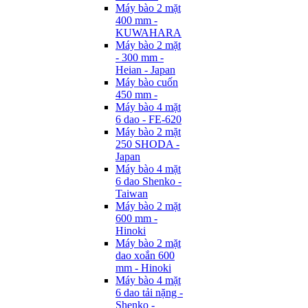
Máy bào 2 mặt
400 mm -
KUWAHARA
Máy bào 2 mặt
- 300 mm -
Heian - Japan
Máy bào cuốn
450 mm -
Máy bào 4 mặt
6 dao - FE-620
Máy bào 2 mặt
250 SHODA -
Japan
Máy bào 4 mặt
6 dao Shenko -
Taiwan
Máy bào 2 mặt
600 mm -
Hinoki
Máy bào 2 mặt
dao xoắn 600
mm - Hinoki
Máy bào 4 mặt
6 dao tải nặng -
Shenko -