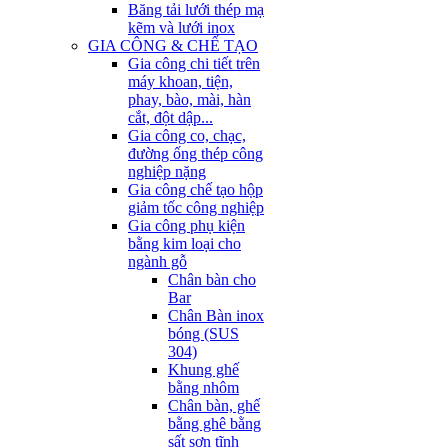
Băng tải lưới thép mạ
kẽm và lưới inox
GIA CÔNG & CHẾ TẠO
Gia công chi tiết trên
máy khoan, tiện,
phay, bào, mài, hàn
cắt, đột dập...
Gia công co, chạc,
đường ống thép công
nghiệp nặng
Gia công chế tạo hộp
giảm tốc công nghiệp
Gia công phụ kiện
bằng kim loại cho
ngành gỗ
Chân bàn cho
Bar
Chân Bàn inox
bóng (SUS
304)
Khung ghế
bằng nhôm
Chân bàn, ghế
bằng ghê bằng
sất sơn tĩnh