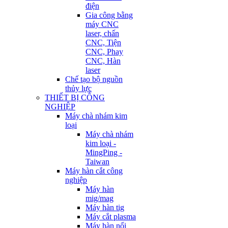
điện
Gia công bằng
máy CNC
laser, chấn
CNC, Tiện
CNC, Phay
CNC, Hàn
laser
Chế tạo bộ nguồn
thủy lực
THIẾT BỊ CÔNG
NGHIỆP
Máy chà nhám kim
loại
Máy chà nhám
kim loại -
MingPing -
Taiwan
Máy hàn cắt công
nghiệp
Máy hàn
mig/mag
Máy hàn tig
Máy cắt plasma
Máy hàn nối