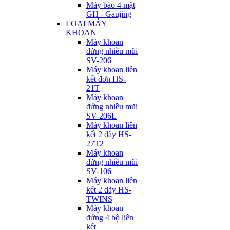
Máy bào 4 mặt
GH - Gaujing
LOẠI MÁY
KHOAN
Máy khoan
đứng nhiều mũi
SV-206
Máy khoan liên
kết đơn HS-
21T
Máy khoan
đứng nhiều mũi
SV-206L
Máy khoan liên
kết 2 dãy HS-
27T2
Máy khoan
đứng nhiều mũi
SV-106
Máy khoan liên
kết 2 dãy HS-
TWINS
Máy khoan
đứng 4 bộ liên
kết