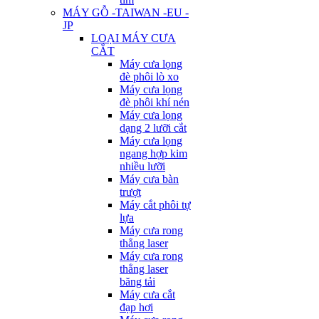
MÁY GỖ -TAIWAN -EU -
JP
LOẠI MÁY CƯA
CẮT
Máy cưa lọng
đè phôi lò xo
Máy cưa lọng
đè phôi khí nén
Máy cưa lọng
dạng 2 lưỡi cắt
Máy cưa lọng
ngang hợp kim
nhiều lưỡi
Máy cưa bàn
trượt
Máy cắt phôi tự
lựa
Máy cưa rong
thẳng laser
Máy cưa rong
thẳng laser
băng tải
Máy cưa cắt
đạp hơi