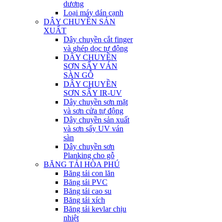
dương
Loại máy dán cạnh
DÂY CHUYỀN SẢN
XUẤT
Dây chuyền cắt finger
và ghép dọc tự động
DÂY CHUYỀN
SƠN SẤY VÁN
SÀN GỖ
DÂY CHUYỀN
SƠN SẤY IR-UV
Dây chuyền sơn mặt
và sơn cửa tự động
Dây chuyền sản xuất
và sơn sấy UV ván
sàn
Dây chuyền sơn
Planking cho gỗ
BĂNG TẢI HÒA PHÚ
Băng tải con lăn
Băng tải PVC
Băng tải cao su
Băng tải xích
Băng tải kevlar chịu
nhiệt