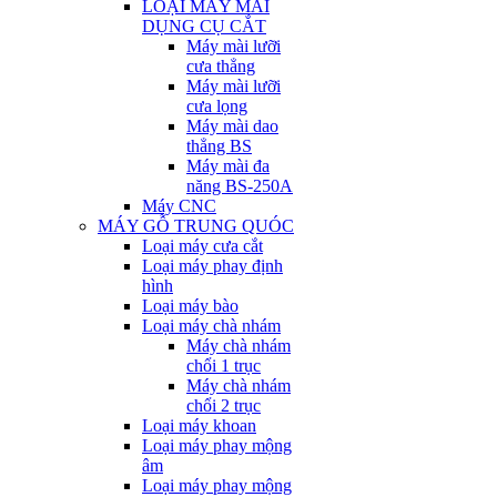
LOẠI MÁY MÀI
DỤNG CỤ CẮT
Máy mài lưỡi
cưa thẳng
Máy mài lưỡi
cưa lọng
Máy mài dao
thẳng BS
Máy mài đa
năng BS-250A
Máy CNC
MÁY GỖ TRUNG QUÓC
Loại máy cưa cắt
Loại máy phay định
hình
Loại máy bào
Loại máy chà nhám
Máy chà nhám
chổi 1 trục
Máy chà nhám
chổi 2 trục
Loại máy khoan
Loại máy phay mộng
âm
Loại máy phay mộng