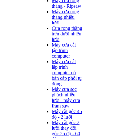
Máy cưa rong
thẳng - Ripsaw
Máy cưa rong
thẳng nhiều
lưỡi
Cưa rong thẳng
trên dưới nhiều
lưỡi
Máy cưa cắt
lập trình
computer
Máy cưa cắt
lập trình
computer có
bàn cấp phôi tự
động
Máy cưa sọc
phách nhiều
lưỡi - máy cưa
fram saw
Máy cắt góc 45
độ - 2 lưỡi
Máy cắt góc 2
lưỡi thay đổi
góc 25 độ - 60