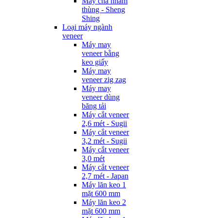
Máy chà nhám
thùng - Sheng
Shing
Loại máy ngành
veneer
Máy may
veneer bằng
keo giấy
Máy may
veneer zig zag
Máy may
veneer dùng
băng tải
Máy cắt veneer
2,6 mét - Sugii
Máy cắt veneer
3,2 mét - Sugii
Máy cắt veneer
3,0 mét
Máy cắt veneer
2,7 mét - Japan
Máy lăn keo 1
mặt 600 mm
Máy lăn keo 2
mặt 600 mm