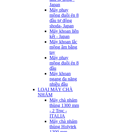
Japan
Máy phay
mộng đuôi én 8
đầu tự động
shoda- Japan
Máy khoan liên
kết - Japan
Máy khoan lắc
mộng âm bằng
tay
Máy phay
mộng đuôi én 8
đầu
Máy khoan
ngang đa năng
nhiều đầu
LOẠI MÁY CHÀ
NHÁM
Máy chà nhám
thùng 1300 mm
- 2 Trục -
ITALIA
Máy chà nhám
thùng Holytek
1300 mm