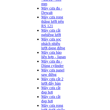
mm
Máy cưa đu -
Dewalt
Máy cưa rong
thẳng lưỡi trên
RS 121
Máy cưa cắt
nghiêng lưỡi
Máy cưa sọc
phách nhiều
lưỡi dạng đứng
Máy cưa bào
liên hợp - Japan
Máy cưa đu -
Dùng cylinder
Máy cưa panel
saw đứng
Máy cưa cắt 2
lưỡi đẩy bàn
Máy cưa cắt
đạp hơi
Máy cưa cắt
đạp hơi
Máy cưa rong
lưỡi dưới nhiều