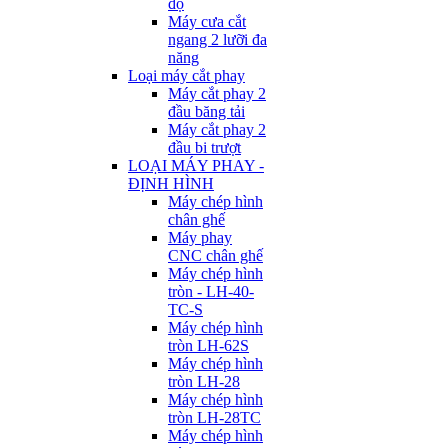
độ
Máy cưa cắt
ngang 2 lưỡi đa
năng
Loại máy cắt phay
Máy cắt phay 2
đầu băng tải
Máy cắt phay 2
đầu bi trượt
LOẠI MÁY PHAY -
ĐỊNH HÌNH
Máy chép hình
chân ghế
Máy phay
CNC chân ghế
Máy chép hình
tròn - LH-40-
TC-S
Máy chép hình
tròn LH-62S
Máy chép hình
tròn LH-28
Máy chép hình
tròn LH-28TC
Máy chép hình