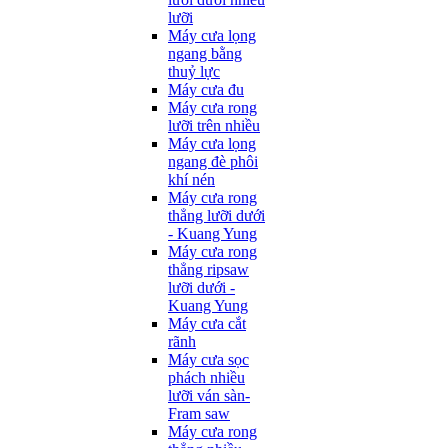
lưỡi
Máy cưa lọng
ngang bằng
thuỷ lực
Máy cưa đu
Máy cưa rong
lưỡi trên nhiều
Máy cưa lọng
ngang đè phôi
khí nén
Máy cưa rong
thẳng lưỡi dưới
- Kuang Yung
Máy cưa rong
thẳng ripsaw
lưỡi dưới -
Kuang Yung
Máy cưa cắt
rãnh
Máy cưa sọc
phách nhiều
lưỡi ván sàn-
Fram saw
Máy cưa rong