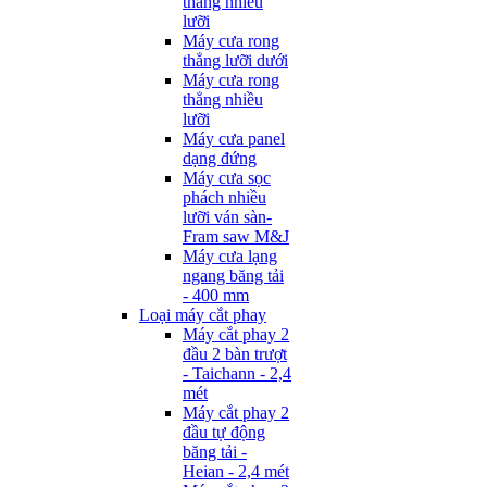
thẳng nhiều
lưỡi
Máy cưa rong
thẳng lưỡi dưới
Máy cưa rong
thẳng nhiều
lưỡi
Máy cưa panel
dạng đứng
Máy cưa sọc
phách nhiều
lưỡi ván sàn-
Fram saw M&J
Máy cưa lạng
ngang băng tải
- 400 mm
Loại máy cắt phay
Máy cắt phay 2
đầu 2 bàn trượt
- Taichann - 2,4
mét
Máy cắt phay 2
đầu tự động
băng tải -
Heian - 2,4 mét