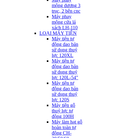
mộng dương 3
trục, 2 bên cnc
Máy phay
mộng cửa lá
xách LH-110
LOẠI MÁY TIỆN
Máy tiện tự
động dao bản
sử dụng thuỷ
lực 120XL
Máy tiện tự
động dao bản
sử dụng thuỷ
lực 120L-54"
Máy tiện tự
động dao bản
sử dụng thuỷ
lực 120S
Máy tiện gỗ
thuỷ lực tự
động 100H
Máy làm hạt gỗ
hoàn toàn tự
động CH-