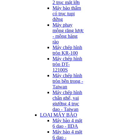
2 trục mặt lớn
Máy bào thẩm
có trục tupi
đứng
Máy phay
mộng răng lược
- mộng hàng
rào
Máy chép hình
tròn KR-100
Máy chép hình
tròn DT-
12100S
Máy chép hình
tròn bên trong -
Taiwan
Máy chép hình
chân ghế, vai
giường 4 trục
dao - Taiwan
LOẠI MÁY BÀO
Máy bào 4 mặt
6 dao - IIDA
Máy bào 4 mặt
6 dao -