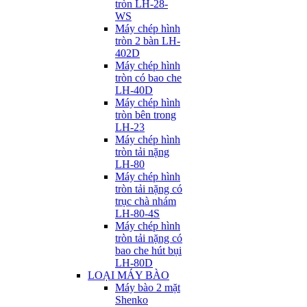
tròn LH-28-
WS
Máy chép hình
tròn 2 bàn LH-
402D
Máy chép hình
tròn có bao che
LH-40D
Máy chép hình
tròn bên trong
LH-23
Máy chép hình
tròn tải nặng
LH-80
Máy chép hình
tròn tải nặng có
trục chà nhám
LH-80-4S
Máy chép hình
tròn tải nặng có
bao che hút bụi
LH-80D
LOẠI MÁY BÀO
Máy bào 2 mặt
Shenko