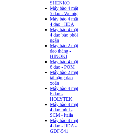
SHENKO
Máy bào 4 mặt
5 dao - Weinig
Máy bào 4 mặt
4 dao - IIDA
Máy bào 4 mặt
4 dao bào phôi
ngắn
Máy bào 2 mặt
dao thẳng -
HINOKI
Máy bào 4 mặt
6 dao - POM
Máy bào 2 mặt
tải nặng dao
xoắn
Máy bào 4 mặt
6 dao -
HOLYTEK
Máy bào 4 mặt
4 dao mini -
SCM - Itaila
Máy bào 4 mặt
4 dao - IIDA -
GDF-541