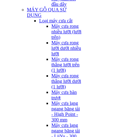
đầu dây
MÁY GỖ QUA SỬ
DỤNG
Loại máy cưa cắt
Máy cưa rong
nhiều lưỡi (lưỡi
trên)
Máy cưa rong
lưỡi dưới nhiều
lưỡi
Máy cưa rong
thẳng lưỡi trên
(1 lưỡi)
Máy cưa rong
thẳng lưỡi dưới
(1 lưỡi)
Máy cưa bàn
trượt
Máy cưa lạng
ngang băng tải
- High Point -
300 mm
Máy cưa lạng
ngang băng tải
- LiiYu - 300