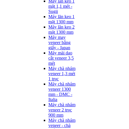
Máy lăn keo 1
mặt 1,1 mét -
Sugii
Máy lăn keo 1
mặt 1300 mm
Máy lăn keo 2
mặt 1300 mm
Máy may
veneer bằng
giấy - Japan
Máy mài dao
cắt veneer 3,5
mét
Máy chà nhám
veneer 1,3 mét
1 trục
Máy chà nhám
veneer 1300
mm - DMC -
Italia
Máy chà nhám
veneer 2 trục
900 mm
Máy chà nhám
veneer - chà