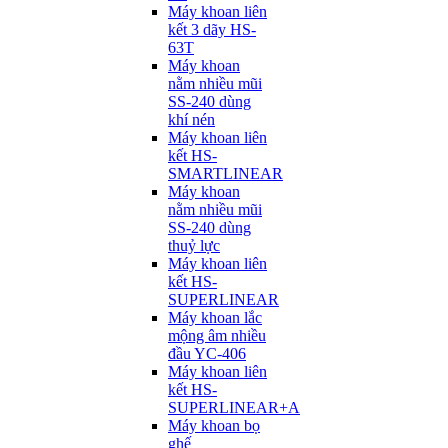
Máy khoan liên
kết 3 dãy HS-
63T
Máy khoan
nằm nhiều mũi
SS-240 dùng
khí nén
Máy khoan liên
kết HS-
SMARTLINEAR
Máy khoan
nằm nhiều mũi
SS-240 dùng
thuỷ lực
Máy khoan liên
kết HS-
SUPERLINEAR
Máy khoan lắc
mộng âm nhiều
đầu YC-406
Máy khoan liên
kết HS-
SUPERLINEAR+A
Máy khoan bọ
ghế