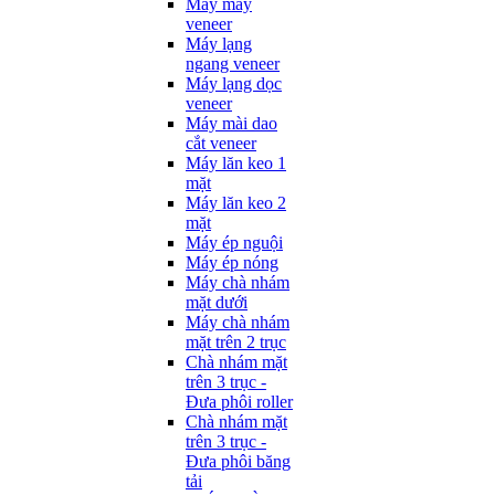
Máy may
veneer
Máy lạng
ngang veneer
Máy lạng dọc
veneer
Máy mài dao
cắt veneer
Máy lăn keo 1
mặt
Máy lăn keo 2
mặt
Máy ép nguội
Máy ép nóng
Máy chà nhám
mặt dưới
Máy chà nhám
mặt trên 2 trục
Chà nhám mặt
trên 3 trục -
Đưa phôi roller
Chà nhám mặt
trên 3 trục -
Đưa phôi băng
tải