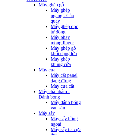
Máy ghép gỗ
Máy ghép
ngang - Cảo
quay
Máy ghép dọc
tự động
Máy phay
mộng finger
Máy ghép gỗ
khối dạng lớn
Máy ghép
khung cửa
Máy cưa
Máy cắt panel
dạng đứng
Máy cưa cắt
Máy chà nhám -
Đánh bóng
Máy đánh bóng
ván sàn
Máy sấy
Máy sấy hồng
ngoại
Máy sấy tia cực
tím