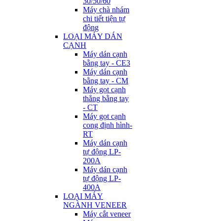
30/50/60
Máy chà nhám
chi tiết tiện tự
động
LOẠI MÁY DÁN
CẠNH
Máy dán cạnh
bằng tay - CE3
Máy dán cạnh
bằng tay - CM
Máy gọt cạnh
thẳng bằng tay
- CT
Máy gọt cạnh
cong định hình-
RT
Máy dán cạnh
tự động LP-
200A
Máy dán cạnh
tự động LP-
400A
LOẠI MÁY
NGÀNH VENEER
Máy cắt veneer