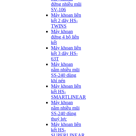
đứng nhiều mũi
SV-106
Máy khoan liên
kết 2 dãy HS-
TWINS
Máy khoan
đứng 4 bộ liên
kết
Máy khoan liên
kết 3 dãy HS-
63T
Máy khoan
nằm nhiều mũi
SS-240 dùng
khí nén
Máy khoan liên
kết HS-
SMARTLINEAR
Máy khoan
nằm nhiều mũi
SS-240 dùng
thuỷ lực
Máy khoan liên
kết HS-
SUPERLINEAR