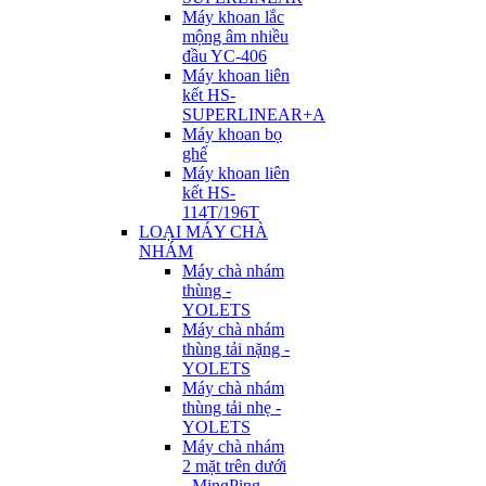
Máy khoan lắc
mộng âm nhiều
đầu YC-406
Máy khoan liên
kết HS-
SUPERLINEAR+A
Máy khoan bọ
ghế
Máy khoan liên
kết HS-
114T/196T
LOẠI MÁY CHÀ
NHÁM
Máy chà nhám
thùng -
YOLETS
Máy chà nhám
thùng tải nặng -
YOLETS
Máy chà nhám
thùng tải nhẹ -
YOLETS
Máy chà nhám
2 mặt trên dưới
- MingPing