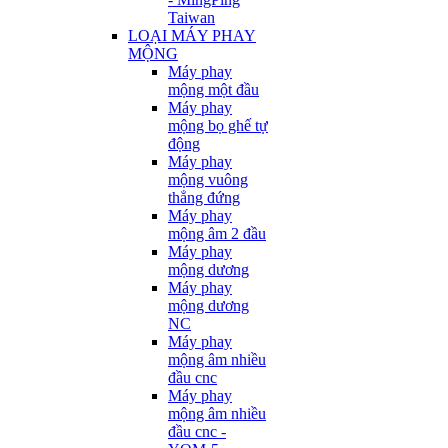
Taiwan
LOẠI MÁY PHAY
MỘNG
Máy phay
mộng một đầu
Máy phay
mộng bọ ghế tự
động
Máy phay
mộng vuông
thẳng đứng
Máy phay
mộng âm 2 đầu
Máy phay
mộng dương
Máy phay
mộng dương
NC
Máy phay
mộng âm nhiều
đầu cnc
Máy phay
mộng âm nhiều
đầu cnc -