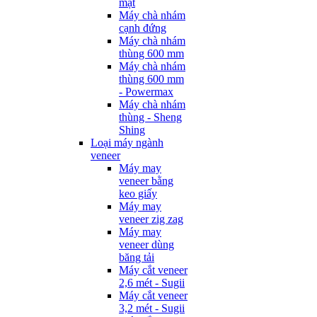
mặt
Máy chà nhám
cạnh đứng
Máy chà nhám
thùng 600 mm
Máy chà nhám
thùng 600 mm
- Powermax
Máy chà nhám
thùng - Sheng
Shing
Loại máy ngành
veneer
Máy may
veneer bằng
keo giấy
Máy may
veneer zig zag
Máy may
veneer dùng
băng tải
Máy cắt veneer
2,6 mét - Sugii
Máy cắt veneer
3,2 mét - Sugii