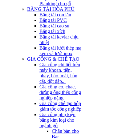
Planking cho gỗ
BĂNG TẢI HÒA PHÚ
Băng tải con lăn
Băng tải PVC
Băng tải cao su
Băng tải xích
Băng tải kevlar chịu
nhiệt
Băng tải lưới thép mạ
kẽm và lưới inox
GIA CÔNG & CHẾ TẠO
Gia công chi tiết trên
máy khoan, tiện,
phay, bào, mài, hàn
cắt, đột dập...
Gia công co, chạc,
đường ống thép công
nghiệp nặng
Gia công chế tạo hộp
giảm tốc công nghiệp
Gia công phụ kiện
bằng kim loại cho
ngành gỗ
Chân bàn cho
Bar