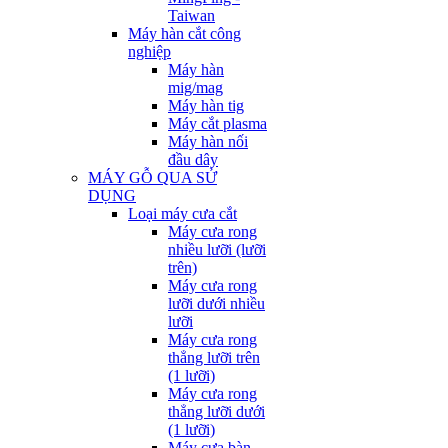
Taiwan
Máy hàn cắt công
nghiệp
Máy hàn
mig/mag
Máy hàn tig
Máy cắt plasma
Máy hàn nối
đầu dây
MÁY GỖ QUA SỬ
DỤNG
Loại máy cưa cắt
Máy cưa rong
nhiều lưỡi (lưỡi
trên)
Máy cưa rong
lưỡi dưới nhiều
lưỡi
Máy cưa rong
thẳng lưỡi trên
(1 lưỡi)
Máy cưa rong
thẳng lưỡi dưới
(1 lưỡi)
Máy cưa bàn