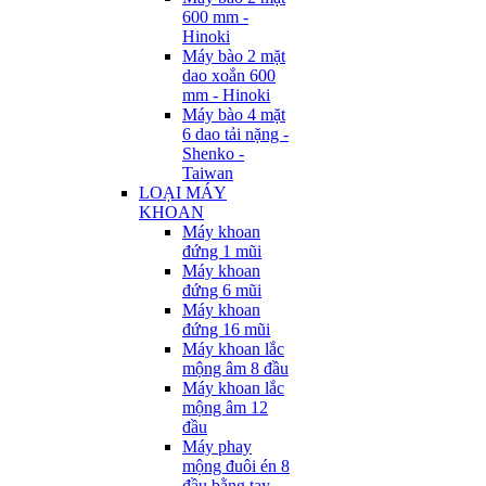
600 mm -
Hinoki
Máy bào 2 mặt
dao xoắn 600
mm - Hinoki
Máy bào 4 mặt
6 dao tải nặng -
Shenko -
Taiwan
LOẠI MÁY
KHOAN
Máy khoan
đứng 1 mũi
Máy khoan
đứng 6 mũi
Máy khoan
đứng 16 mũi
Máy khoan lắc
mộng âm 8 đầu
Máy khoan lắc
mộng âm 12
đầu
Máy phay
mộng đuôi én 8
đầu bằng tay -