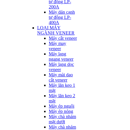
tự động LP-
200A
Máy dán cạnh
tự động LP-
400A
LOẠI MÁY
NGÀNH VENEER
Máy cắt veneer
Máy may
veneer
Máy lạng
ngang veneer
Máy lạng dọc
veneer
Máy mài dao
cắt veneer
Máy lăn keo 1
mặt
Máy lăn keo 2
mặt
Máy ép nguội
Máy ép nóng
Máy chà nhám
mặt dưới
Máy chà nhám