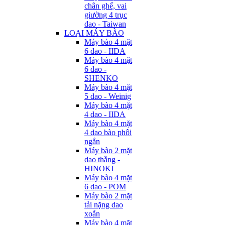
chân ghế, vai
giường 4 trục
dao - Taiwan
LOẠI MÁY BÀO
Máy bào 4 mặt
6 dao - IIDA
Máy bào 4 mặt
6 dao -
SHENKO
Máy bào 4 mặt
5 dao - Weinig
Máy bào 4 mặt
4 dao - IIDA
Máy bào 4 mặt
4 dao bào phôi
ngắn
Máy bào 2 mặt
dao thẳng -
HINOKI
Máy bào 4 mặt
6 dao - POM
Máy bào 2 mặt
tải nặng dao
xoắn
Máy bào 4 mặt