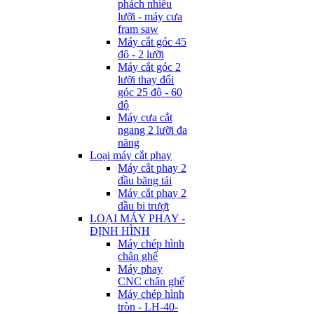
phách nhiều
lưỡi - máy cưa
fram saw
Máy cắt góc 45
độ - 2 lưỡi
Máy cắt góc 2
lưỡi thay đổi
góc 25 độ - 60
độ
Máy cưa cắt
ngang 2 lưỡi đa
năng
Loại máy cắt phay
Máy cắt phay 2
đầu băng tải
Máy cắt phay 2
đầu bi trượt
LOẠI MÁY PHAY -
ĐỊNH HÌNH
Máy chép hình
chân ghế
Máy phay
CNC chân ghế
Máy chép hình
tròn - LH-40-