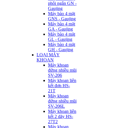
phôi ngắn GN -
Gaujing
Máy bào 4 mặt
GNS - Gaujing
Máy bào 4 mặt
GA - Gaujing
Máy bào 4 mặt
GL - Gaujing
Máy bào 4 mặt
GH - Gaujing
LOẠI MÁY
KHOAN
Máy khoan
đứng nhiều mũi
SV-206
Máy khoan liên
kết đơn HS-
21T
Máy khoan
đứng nhiều mũi
SV-206L
Máy khoan liên
kết 2 dãy HS-
27T2
Máy khoan