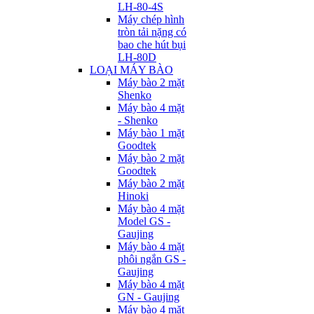
LH-80-4S
Máy chép hình
tròn tải nặng có
bao che hút bụi
LH-80D
LOẠI MÁY BÀO
Máy bào 2 mặt
Shenko
Máy bào 4 mặt
- Shenko
Máy bào 1 mặt
Goodtek
Máy bào 2 mặt
Goodtek
Máy bào 2 mặt
Hinoki
Máy bào 4 mặt
Model GS -
Gaujing
Máy bào 4 mặt
phôi ngắn GS -
Gaujing
Máy bào 4 mặt
GN - Gaujing
Máy bào 4 mặt