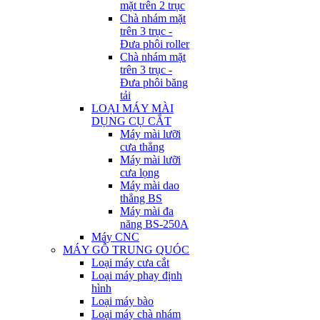
mặt trên 2 trục
Chà nhám mặt
trên 3 trục -
Đưa phôi roller
Chà nhám mặt
trên 3 trục -
Đưa phôi băng
tải
LOẠI MÁY MÀI
DỤNG CỤ CẮT
Máy mài lưỡi
cưa thẳng
Máy mài lưỡi
cưa lọng
Máy mài dao
thẳng BS
Máy mài đa
năng BS-250A
Máy CNC
MÁY GỖ TRUNG QUÓC
Loại máy cưa cắt
Loại máy phay định
hình
Loại máy bào
Loại máy chà nhám