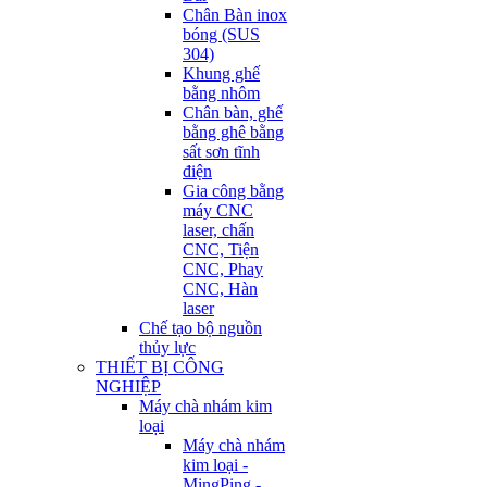
Chân Bàn inox
bóng (SUS
304)
Khung ghế
bằng nhôm
Chân bàn, ghế
bằng ghê bằng
sất sơn tĩnh
điện
Gia công bằng
máy CNC
laser, chấn
CNC, Tiện
CNC, Phay
CNC, Hàn
laser
Chế tạo bộ nguồn
thủy lực
THIẾT BỊ CÔNG
NGHIỆP
Máy chà nhám kim
loại
Máy chà nhám
kim loại -
MingPing -