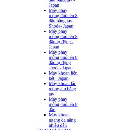
Japan
Máy phay
mộng đuôi én 8
đầu bằng tay
Shoda- Japan
Máy phay
mộng đuôi én 8
đầu tự động -
Japan
Máy phay
mộng đuôi én 8
đầu tự động
shoda- Japan
Máy khoan liên
kết - Japan
Máy khoan lắc
mộng âm bằng
tay
Máy phay
mộng đuôi én 8
đầu
Máy khoan
ngang đa năng
nhiều đầu