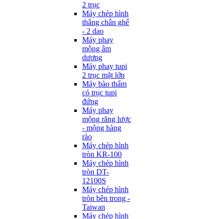
2 trục
Máy chép hình
thẳng chân ghế
- 2 dao
Máy phay
mộng âm
dương
Máy phay tupi
2 trục mặt lớn
Máy bào thẩm
có trục tupi
đứng
Máy phay
mộng răng lược
- mộng hàng
rào
Máy chép hình
tròn KR-100
Máy chép hình
tròn DT-
12100S
Máy chép hình
tròn bên trong -
Taiwan
Máy chép hình