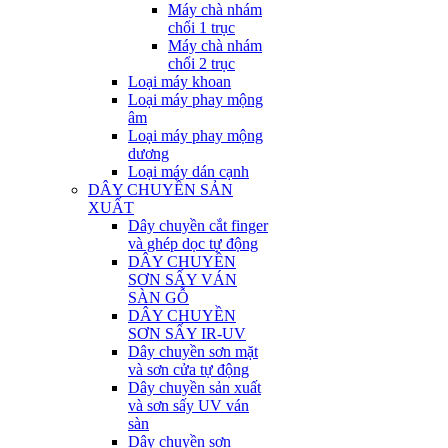
Máy chà nhám
chổi 1 trục
Máy chà nhám
chổi 2 trục
Loại máy khoan
Loại máy phay mộng
âm
Loại máy phay mộng
dương
Loại máy dán cạnh
DÂY CHUYỀN SẢN
XUẤT
Dây chuyền cắt finger
và ghép dọc tự động
DÂY CHUYỀN
SƠN SẤY VÁN
SÀN GỖ
DÂY CHUYỀN
SƠN SẤY IR-UV
Dây chuyền sơn mặt
và sơn cửa tự động
Dây chuyền sản xuất
và sơn sấy UV ván
sàn
Dây chuyền sơn