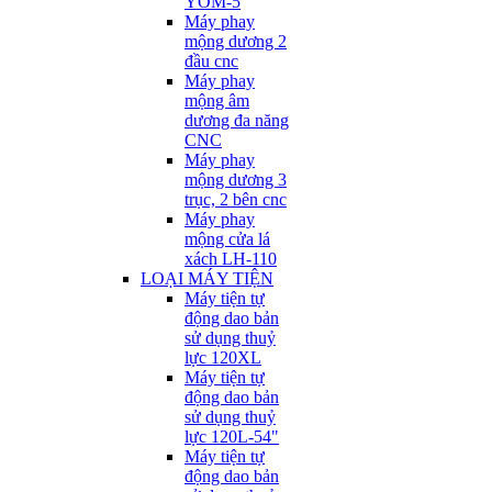
YOM-5
Máy phay
mộng dương 2
đầu cnc
Máy phay
mộng âm
dương đa năng
CNC
Máy phay
mộng dương 3
trục, 2 bên cnc
Máy phay
mộng cửa lá
xách LH-110
LOẠI MÁY TIỆN
Máy tiện tự
động dao bản
sử dụng thuỷ
lực 120XL
Máy tiện tự
động dao bản
sử dụng thuỷ
lực 120L-54"
Máy tiện tự
động dao bản