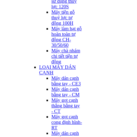
sử dụng thuỷ
lực 120S
Máy tiện gỗ
thuỷ lực tự
động 100H
Máy làm hạt gỗ
hoàn toàn tự
động CH-
30/50/60
Máy chà nhám
chi tiết tiện tự
động
LOẠI MÁY DÁN
CẠNH
Máy dán cạnh
bằng tay - CE3
Máy dán cạnh
bằng tay - CM
Máy gọt cạnh
thẳng bằng tay
- CT
Máy gọt cạnh
cong định hình-
RT
Máy dán cạnh