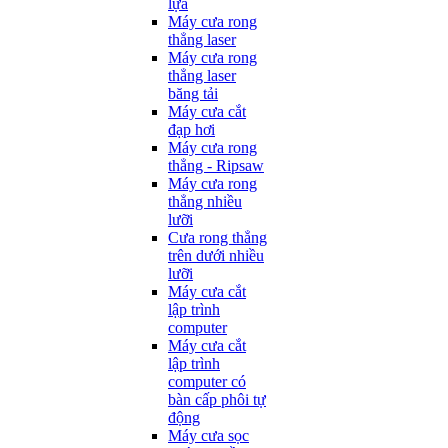
lựa
Máy cưa rong
thẳng laser
Máy cưa rong
thẳng laser
băng tải
Máy cưa cắt
đạp hơi
Máy cưa rong
thẳng - Ripsaw
Máy cưa rong
thẳng nhiều
lưỡi
Cưa rong thẳng
trên dưới nhiều
lưỡi
Máy cưa cắt
lập trình
computer
Máy cưa cắt
lập trình
computer có
bàn cấp phôi tự
động
Máy cưa sọc