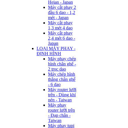
Heian - Japan
Máy cắt phay 2
đầu 6 dao - 1,2
mét - Japan
Máy cắt phay
1,3 mét 4 dao
Máy cắt phay
2,4 mét 6 dao -
Japan
LOẠI MÁY PHAY -
ĐỊNH HÌNH
Máy phay chép
hình chân ghế -
2 trục dao
Máy chép hình
thẳng chân ghế
- 6 dao
Máy router lưỡi
trên - Dùng khí
nén - Taiwan
Máy phay
router lưỡi trên
- Đạp chân -
Taiwan
Máy phay tupi