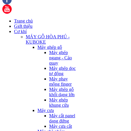
Trang chủ
Giới thiệu
Cơ khí
MÁY GỖ HÒA PHÚ -
KUBOKE
Máy ghép gỗ
Máy ghép
ngang - Cảo
quay
Máy ghép dọc
tự động
Máy phay
mộng finger
Máy ghép gỗ
khối dạng lớn
Máy ghép
khung cửa
Máy cưa
Máy cắt panel
dạng đứng
Máy cưa cắt