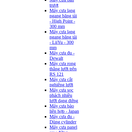
trượt
Máy cưa lạng
ngang băng tải
- High Point -
300 mm
Máy cưa lạng
ngang băng tải
- LiiYu - 300
mm
Máy cưa đu -
Dewalt
Máy cưa rong
thẳng lưỡi trên
RS 121
Máy cưa cắt
nghiêng lưỡi
Máy cưa sọc
phách nhiều
lưỡi dạng đứng
Máy cưa bào
liên hợp - Japan
Máy cưa đu -
Dùng cylinder
Máy cưa panel