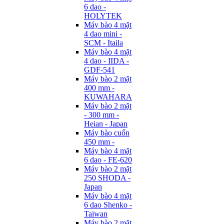
6 dao -
HOLYTEK
Máy bào 4 mặt
4 dao mini -
SCM - Itaila
Máy bào 4 mặt
4 dao - IIDA -
GDF-541
Máy bào 2 mặt
400 mm -
KUWAHARA
Máy bào 2 mặt
- 300 mm -
Heian - Japan
Máy bào cuốn
450 mm -
Máy bào 4 mặt
6 dao - FE-620
Máy bào 2 mặt
250 SHODA -
Japan
Máy bào 4 mặt
6 dao Shenko -
Taiwan
Máy bào 2 mặt