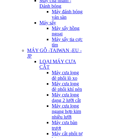
Máy chà nhám -
Đánh bóng
Máy đánh bóng
ván sàn
Máy sấy
Máy sấy hồng
ngoại
Máy sấy tia cực
tím
MÁY GỖ -TAIWAN -EU -
JP
LOẠI MÁY CƯA
CẮT
Máy cưa lọng
đè phôi lò xo
Máy cưa lọng
đè phôi khí nén
Máy cưa lọng
dạng 2 lưỡi cắt
Máy cưa lọng
ngang hợp kim
nhiều lưỡi
Máy cưa bàn
trượt
Máy cắt phôi tự