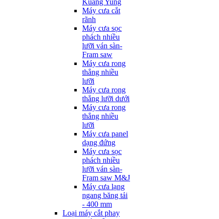
Kuang Yung
Máy cưa cắt
rãnh
Máy cưa sọc
phách nhiều
lưỡi ván sàn-
Fram saw
Máy cưa rong
thẳng nhiều
lưỡi
Máy cưa rong
thẳng lưỡi dưới
Máy cưa rong
thẳng nhiều
lưỡi
Máy cưa panel
dạng đứng
Máy cưa sọc
phách nhiều
lưỡi ván sàn-
Fram saw M&J
Máy cưa lạng
ngang băng tải
- 400 mm
Loại máy cắt phay