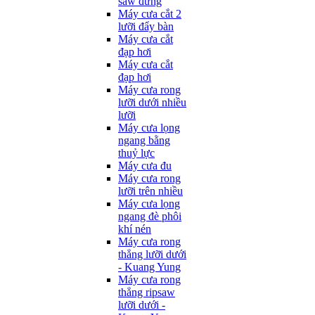
saw đứng
Máy cưa cắt 2
lưỡi đẩy bàn
Máy cưa cắt
đạp hơi
Máy cưa cắt
đạp hơi
Máy cưa rong
lưỡi dưới nhiều
lưỡi
Máy cưa lọng
ngang bằng
thuỷ lực
Máy cưa đu
Máy cưa rong
lưỡi trên nhiều
Máy cưa lọng
ngang đè phôi
khí nén
Máy cưa rong
thẳng lưỡi dưới
- Kuang Yung
Máy cưa rong
thẳng ripsaw
lưỡi dưới -