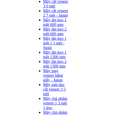
Máy cắt veneer
3,0 mét
Máy cắt veneer
2,7 mét - Japan
Máy lăn keo 1
mặt 600 mm
Máy lăn keo 2
mặt 600 mm
Máy lăn keo 1
mặt 1,1 mét -
Sugii
Máy lăn keo 1
mặt 1300 mm
Máy lăn keo 2
mặt 1300 mm
Máy may
veneer bằng
giấy - Japan
Máy mài dao
cắt veneer 3,5
mét
Máy chà nhám
veneer 1,3 mét
1 trục
Máy chà nhám