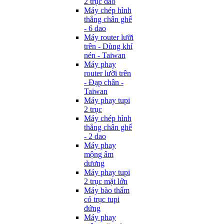
2 trục dao
Máy chép hình
thẳng chân ghế
- 6 dao
Máy router lưỡi
trên - Dùng khí
nén - Taiwan
Máy phay
router lưỡi trên
- Đạp chân -
Taiwan
Máy phay tupi
2 trục
Máy chép hình
thẳng chân ghế
- 2 dao
Máy phay
mộng âm
dương
Máy phay tupi
2 trục mặt lớn
Máy bào thẩm
có trục tupi
đứng
Máy phay