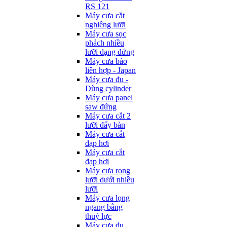
RS 121
Máy cưa cắt
nghiêng lưỡi
Máy cưa sọc
phách nhiều
lưỡi dạng đứng
Máy cưa bào
liên hợp - Japan
Máy cưa đu -
Dùng cylinder
Máy cưa panel
saw đứng
Máy cưa cắt 2
lưỡi đẩy bàn
Máy cưa cắt
đạp hơi
Máy cưa cắt
đạp hơi
Máy cưa rong
lưỡi dưới nhiều
lưỡi
Máy cưa lọng
ngang bằng
thuỷ lực
Máy cưa đu