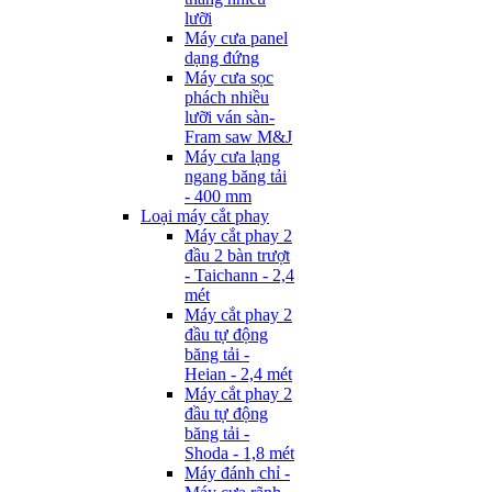
lưỡi
Máy cưa panel
dạng đứng
Máy cưa sọc
phách nhiều
lưỡi ván sàn-
Fram saw M&J
Máy cưa lạng
ngang băng tải
- 400 mm
Loại máy cắt phay
Máy cắt phay 2
đầu 2 bàn trượt
- Taichann - 2,4
mét
Máy cắt phay 2
đầu tự động
băng tải -
Heian - 2,4 mét
Máy cắt phay 2
đầu tự động
băng tải -
Shoda - 1,8 mét
Máy đánh chỉ -