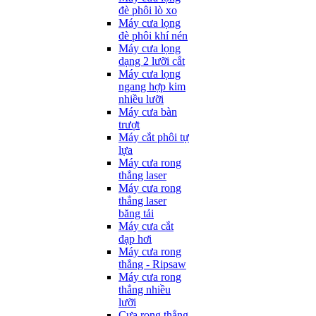
đè phôi lò xo
Máy cưa lọng
đè phôi khí nén
Máy cưa lọng
dạng 2 lưỡi cắt
Máy cưa lọng
ngang hợp kim
nhiều lưỡi
Máy cưa bàn
trượt
Máy cắt phôi tự
lựa
Máy cưa rong
thẳng laser
Máy cưa rong
thẳng laser
băng tải
Máy cưa cắt
đạp hơi
Máy cưa rong
thẳng - Ripsaw
Máy cưa rong
thẳng nhiều
lưỡi
Cưa rong thẳng