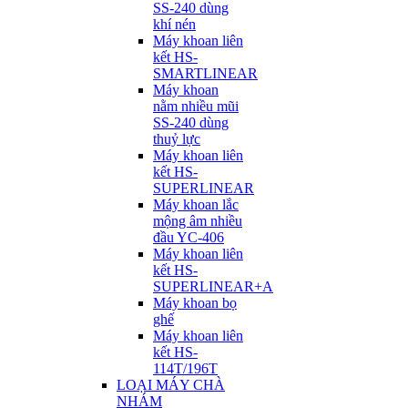
SS-240 dùng
khí nén
Máy khoan liên
kết HS-
SMARTLINEAR
Máy khoan
nằm nhiều mũi
SS-240 dùng
thuỷ lực
Máy khoan liên
kết HS-
SUPERLINEAR
Máy khoan lắc
mộng âm nhiều
đầu YC-406
Máy khoan liên
kết HS-
SUPERLINEAR+A
Máy khoan bọ
ghế
Máy khoan liên
kết HS-
114T/196T
LOẠI MÁY CHÀ
NHÁM