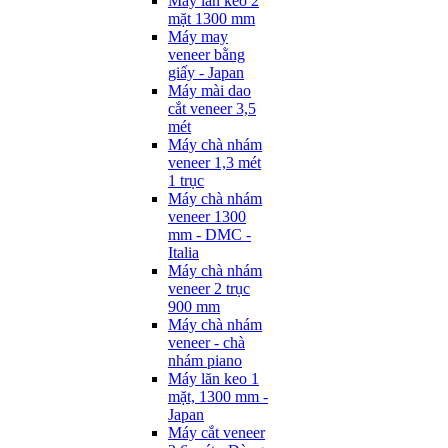
Máy lăn keo 2
mặt 1300 mm
Máy may
veneer bằng
giấy - Japan
Máy mài dao
cắt veneer 3,5
mét
Máy chà nhám
veneer 1,3 mét
1 trục
Máy chà nhám
veneer 1300
mm - DMC -
Italia
Máy chà nhám
veneer 2 trục
900 mm
Máy chà nhám
veneer - chà
nhám piano
Máy lăn keo 1
mặt, 1300 mm -
Japan
Máy cắt veneer