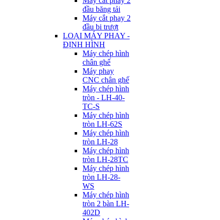
Máy cắt phay 2
đầu băng tải
Máy cắt phay 2
đầu bi trượt
LOẠI MÁY PHAY -
ĐỊNH HÌNH
Máy chép hình
chân ghế
Máy phay
CNC chân ghế
Máy chép hình
tròn - LH-40-
TC-S
Máy chép hình
tròn LH-62S
Máy chép hình
tròn LH-28
Máy chép hình
tròn LH-28TC
Máy chép hình
tròn LH-28-
WS
Máy chép hình
tròn 2 bàn LH-
402D