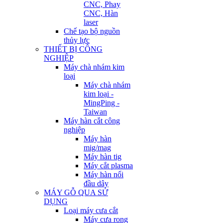
CNC, Phay
CNC, Hàn
laser
Chế tạo bộ nguồn
thủy lực
THIẾT BỊ CÔNG
NGHIỆP
Máy chà nhám kim
loại
Máy chà nhám
kim loại -
MingPing -
Taiwan
Máy hàn cắt công
nghiệp
Máy hàn
mig/mag
Máy hàn tig
Máy cắt plasma
Máy hàn nối
đầu dây
MÁY GỖ QUA SỬ
DỤNG
Loại máy cưa cắt
Máy cưa rong