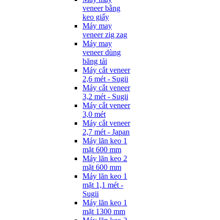
veneer bằng
keo giấy
Máy may
veneer zig zag
Máy may
veneer dùng
băng tải
Máy cắt veneer
2,6 mét - Sugii
Máy cắt veneer
3,2 mét - Sugii
Máy cắt veneer
3,0 mét
Máy cắt veneer
2,7 mét - Japan
Máy lăn keo 1
mặt 600 mm
Máy lăn keo 2
mặt 600 mm
Máy lăn keo 1
mặt 1,1 mét -
Sugii
Máy lăn keo 1
mặt 1300 mm