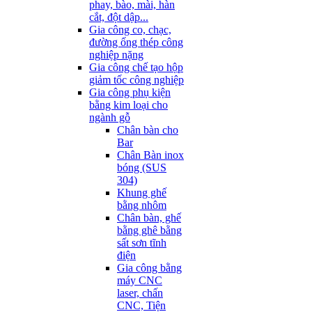
phay, bào, mài, hàn
cắt, đột dập...
Gia công co, chạc,
đường ống thép công
nghiệp nặng
Gia công chế tạo hộp
giảm tốc công nghiệp
Gia công phụ kiện
bằng kim loại cho
ngành gỗ
Chân bàn cho
Bar
Chân Bàn inox
bóng (SUS
304)
Khung ghế
bằng nhôm
Chân bàn, ghế
bằng ghê bằng
sất sơn tĩnh
điện
Gia công bằng
máy CNC
laser, chấn
CNC, Tiện