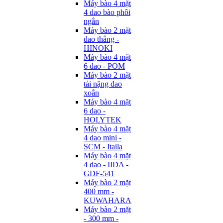
Máy bào 4 mặt
4 dao bào phôi
ngắn
Máy bào 2 mặt
dao thẳng -
HINOKI
Máy bào 4 mặt
6 dao - POM
Máy bào 2 mặt
tải nặng dao
xoắn
Máy bào 4 mặt
6 dao -
HOLYTEK
Máy bào 4 mặt
4 dao mini -
SCM - Itaila
Máy bào 4 mặt
4 dao - IIDA -
GDF-541
Máy bào 2 mặt
400 mm -
KUWAHARA
Máy bào 2 mặt
- 300 mm -