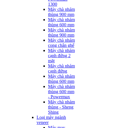
1300
Máy chà nhám
thùng 900 mm
Máy chà nhám
thùng 600 mm
Máy chà nhám
thùng 900 mm
Máy chà nhám
cong chân ghế
Máy chà nhám
cạnh đứng 2
mặt
Máy chà nhám
cạnh đứng
Máy chà nhám
thùng 600 mm
Máy chà nhám
thùng 600 mm
- Powermax
Máy chà nhám
thùng - Sheng
Shing
Loại máy ngành
veneer
Máy may