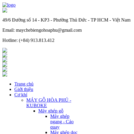
49/6 Đường số 14 - KP3 - Phường Thủ Đức - TP HCM - Việt Nam
Email: maychebiengohoaphu@gmail.com
Hotline: (+84) 913.813.412
Trang chủ
Giới thiệu
Cơ khí
MÁY GỖ HÒA PHÚ -
KUBOKE
Máy ghép gỗ
Máy ghép
ngang - Cảo
quay
Máy ghép dọc