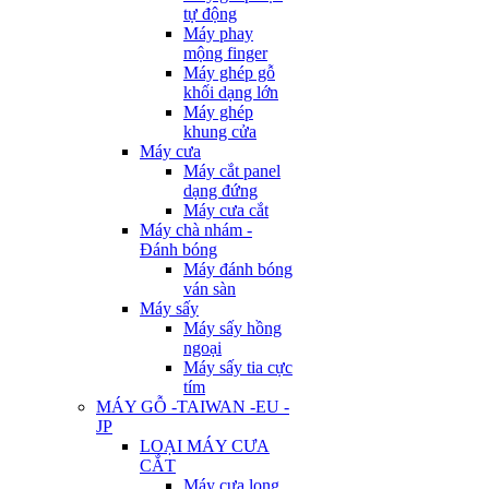
tự động
Máy phay
mộng finger
Máy ghép gỗ
khối dạng lớn
Máy ghép
khung cửa
Máy cưa
Máy cắt panel
dạng đứng
Máy cưa cắt
Máy chà nhám -
Đánh bóng
Máy đánh bóng
ván sàn
Máy sấy
Máy sấy hồng
ngoại
Máy sấy tia cực
tím
MÁY GỖ -TAIWAN -EU -
JP
LOẠI MÁY CƯA
CẮT
Máy cưa lọng