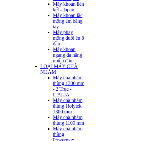
Máy khoan liên
kết - Japan
Máy khoan lắc
mộng âm bằng
tay
Máy phay
mộng đuôi én 8
đầu
Máy khoan
ngang đa năng
nhiều đầu
LOẠI MÁY CHÀ
NHÁM
Máy chà nhám
thùng 1300 mm
- 2 Trục -
ITALIA
Máy chà nhám
thùng Holytek
1300 mm
Máy chà nhám
thùng 1100 mm
Máy chà nhám
thùng
Powermax