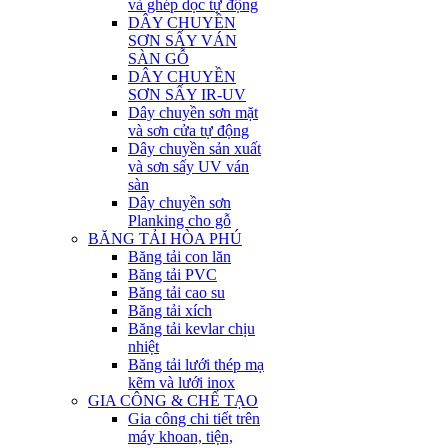
và ghép dọc tự động
DÂY CHUYỀN
SƠN SẤY VÁN
SÀN GỖ
DÂY CHUYỀN
SƠN SẤY IR-UV
Dây chuyền sơn mặt
và sơn cửa tự động
Dây chuyền sản xuất
và sơn sấy UV ván
sàn
Dây chuyền sơn
Planking cho gỗ
BĂNG TẢI HÒA PHÚ
Băng tải con lăn
Băng tải PVC
Băng tải cao su
Băng tải xích
Băng tải kevlar chịu
nhiệt
Băng tải lưới thép mạ
kẽm và lưới inox
GIA CÔNG & CHẾ TẠO
Gia công chi tiết trên
máy khoan, tiện,