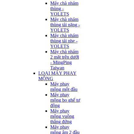
Máy chà nhám
thùng -
YOLETS
Máy chà nhám
thùng tải nặng -
YOLETS
Máy chà nhám
thùng tải nhẹ -
YOLETS
Máy chà nhám
2 mặt trên dưới
- MingPing
Taiwan
LOẠI MÁY PHAY
MỘNG
Máy phay
mộng một đầu
Máy phay
mộng bọ ghế tự
động
Máy phay
mộng vuông
thẳng đứng
Máy phay
mộng âm 2 đầu