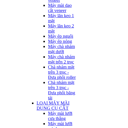
veneer
Máy mài dao
cắt veneer
Máy lăn keo 1
mặt
Máy lăn keo 2
mặt
Máy ép nguội
Máy ép nóng
Máy chà nhám
mặt dưới
Máy chà nhám
mặt trên 2 trục
Chà nhám mặt
trên 3 trục -
Đưa phôi roller
Chà nhám mặt
trên 3 trục -
Đưa phôi băng
tải
LOẠI MÁY MÀI
DỤNG CỤ CẮT
Máy mài lưỡi
cưa thẳng
Máy mài lưỡi