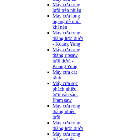
Máy cưa rong
lưỡi trên nhiều
Máy cưa lọng
ngang đè phôi
khí nén
Máy cưa rong
thẳng lưỡi dưới
- Kuang Yung
Máy cưa rong
thẳng ripsaw
lưỡi dưới -
Kuang Yung
Máy cưa cắt
rãnh
Máy cưa sọc
phách nhiều
lưỡi ván sàn-
Fram saw
Máy cưa rong
thẳng nhiều
lưỡi
Máy cưa rong
thẳng lưỡi dưới
Máy cưa rong
thẳng nhiều