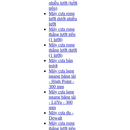
nhiều lưỡi (lưỡi
trên)
Máy cưa rong
lưỡi dưới nhiều
lưỡi
Máy cưa rong
thẳng lưỡi trên
(1 lưỡi)
Máy cưa rong
thẳng lưỡi dưới
(1 lưỡi)
Máy cưa bàn
trượt
Máy cưa lạng
ngang băng tải
- High Point -
300 mm
Máy cưa lạng
ngang băng tải
- LiiYu - 300
mm
Máy cưa đu -
Dewalt
Máy cưa rong
thẳng lưỡi trên