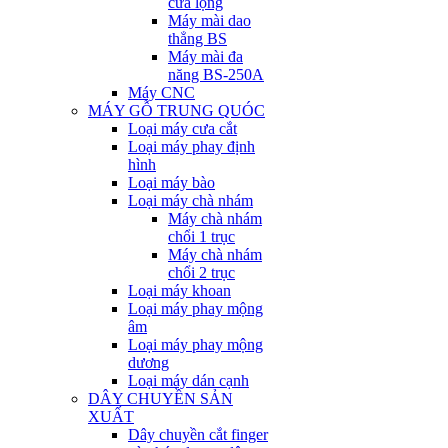
cưa lọng
Máy mài dao
thẳng BS
Máy mài đa
năng BS-250A
Máy CNC
MÁY GỖ TRUNG QUÓC
Loại máy cưa cắt
Loại máy phay định
hình
Loại máy bào
Loại máy chà nhám
Máy chà nhám
chổi 1 trục
Máy chà nhám
chổi 2 trục
Loại máy khoan
Loại máy phay mộng
âm
Loại máy phay mộng
dương
Loại máy dán cạnh
DÂY CHUYỀN SẢN
XUẤT
Dây chuyền cắt finger