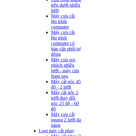
trên dưới nhiều
lưỡi
Máy cưa cắt
lập trình
computer
Máy cưa cắt
lập trình
computer có
bàn cấp phôi tự
động
Máy cưa sọc
phách nhiều
lưỡi - máy cưa
fram saw
Máy cắt góc 45
độ - 2 lưỡi
Máy cắt góc 2
lưỡi thay đổi
góc 25 độ - 60
độ
Máy cưa cắt
ngang 2 lưỡi đa
năng
Loại máy cắt phay