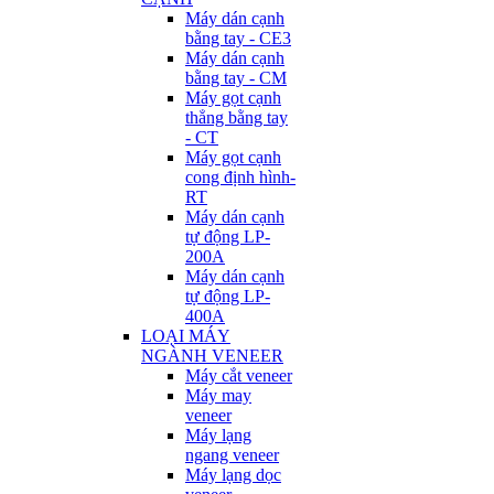
Máy dán cạnh
bằng tay - CE3
Máy dán cạnh
bằng tay - CM
Máy gọt cạnh
thẳng bằng tay
- CT
Máy gọt cạnh
cong định hình-
RT
Máy dán cạnh
tự động LP-
200A
Máy dán cạnh
tự động LP-
400A
LOẠI MÁY
NGÀNH VENEER
Máy cắt veneer
Máy may
veneer
Máy lạng
ngang veneer
Máy lạng dọc