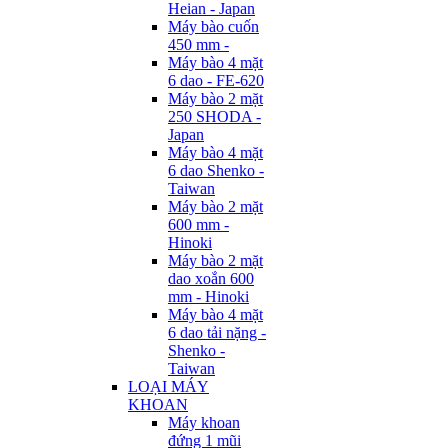
Heian - Japan
Máy bào cuốn
450 mm -
Máy bào 4 mặt
6 dao - FE-620
Máy bào 2 mặt
250 SHODA -
Japan
Máy bào 4 mặt
6 dao Shenko -
Taiwan
Máy bào 2 mặt
600 mm -
Hinoki
Máy bào 2 mặt
dao xoắn 600
mm - Hinoki
Máy bào 4 mặt
6 dao tải nặng -
Shenko -
Taiwan
LOẠI MÁY
KHOAN
Máy khoan
đứng 1 mũi