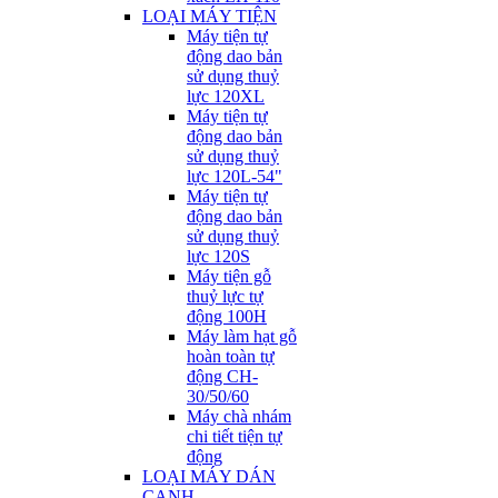
LOẠI MÁY TIỆN
Máy tiện tự
động dao bản
sử dụng thuỷ
lực 120XL
Máy tiện tự
động dao bản
sử dụng thuỷ
lực 120L-54"
Máy tiện tự
động dao bản
sử dụng thuỷ
lực 120S
Máy tiện gỗ
thuỷ lực tự
động 100H
Máy làm hạt gỗ
hoàn toàn tự
động CH-
30/50/60
Máy chà nhám
chi tiết tiện tự
động
LOẠI MÁY DÁN
CẠNH