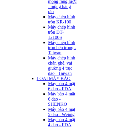
mộng răng lược
- mộng hàng
rào
Máy chép hình
tròn KR-100
Máy chép hình
tròn DT-
12100S
Máy chép hình
tròn bên trong -
Taiwan
Máy chép hình
chân ghế, vai
giường 4 trục
dao - Taiwan
LOẠI MÁY BÀO
Máy bào 4 mặt
6 dao - IIDA
Máy bào 4 mặt
6 dao -
SHENKO
Máy bào 4 mặt
5 dao - Weinig
Máy bào 4 mặt
4 dao - IIDA