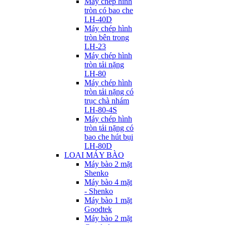
Máy chép hình
tròn có bao che
LH-40D
Máy chép hình
tròn bên trong
LH-23
Máy chép hình
tròn tải nặng
LH-80
Máy chép hình
tròn tải nặng có
trục chà nhám
LH-80-4S
Máy chép hình
tròn tải nặng có
bao che hút bụi
LH-80D
LOẠI MÁY BÀO
Máy bào 2 mặt
Shenko
Máy bào 4 mặt
- Shenko
Máy bào 1 mặt
Goodtek
Máy bào 2 mặt