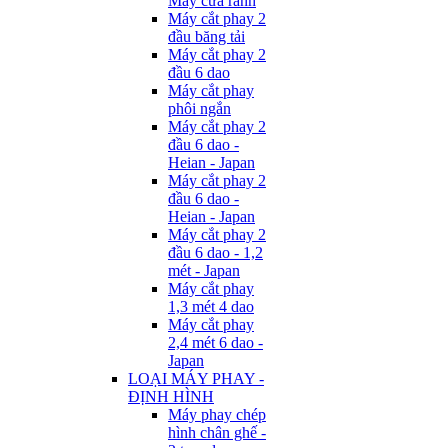
Máy cưa rãnh
Máy cắt phay 2
đầu băng tải
Máy cắt phay 2
đầu 6 dao
Máy cắt phay
phôi ngắn
Máy cắt phay 2
đầu 6 dao -
Heian - Japan
Máy cắt phay 2
đầu 6 dao -
Heian - Japan
Máy cắt phay 2
đầu 6 dao - 1,2
mét - Japan
Máy cắt phay
1,3 mét 4 dao
Máy cắt phay
2,4 mét 6 dao -
Japan
LOẠI MÁY PHAY -
ĐỊNH HÌNH
Máy phay chép
hình chân ghế -