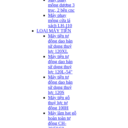
mộng dương 3
trục, 2 bên cnc
Máy phay
mộng cửa lá
xách LH-110
LOẠI MÁY TIỆN
Máy tiện tự
động dao bản
sử dụng thuỷ
lực 120XL
Máy tiện tự
động dao bản
sử dụng thuỷ
lực 120L-54"
Máy tiện tự
động dao bản
sử dụng thuỷ
lực 120S
Máy tiện gỗ
thuỷ lực tự
động 100H
Máy làm hạt gỗ
hoàn toàn tự
động CH-