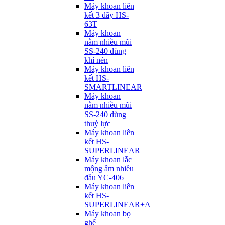
Máy khoan liên
kết 3 dãy HS-
63T
Máy khoan
nằm nhiều mũi
SS-240 dùng
khí nén
Máy khoan liên
kết HS-
SMARTLINEAR
Máy khoan
nằm nhiều mũi
SS-240 dùng
thuỷ lực
Máy khoan liên
kết HS-
SUPERLINEAR
Máy khoan lắc
mộng âm nhiều
đầu YC-406
Máy khoan liên
kết HS-
SUPERLINEAR+A
Máy khoan bọ
ghế