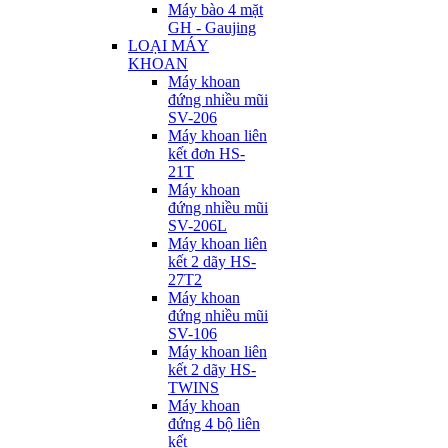
Máy bào 4 mặt
GH - Gaujing
LOẠI MÁY
KHOAN
Máy khoan
đứng nhiều mũi
SV-206
Máy khoan liên
kết đơn HS-
21T
Máy khoan
đứng nhiều mũi
SV-206L
Máy khoan liên
kết 2 dãy HS-
27T2
Máy khoan
đứng nhiều mũi
SV-106
Máy khoan liên
kết 2 dãy HS-
TWINS
Máy khoan
đứng 4 bộ liên
kết