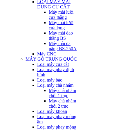
LOẠI MÁY MÀI
DỤNG CỤ CẮT
Máy mài lưỡi
cưa thẳng
Máy mài lưỡi
cưa lọng
Máy mài dao
thẳng BS
Máy mài đa
năng BS-250A
Máy CNC
MÁY GỖ TRUNG QUÓC
Loại máy cưa cắt
Loại máy phay định
hình
Loại máy bào
Loại máy chà nhám
Máy chà nhám
chổi 1 trục
Máy chà nhám
chổi 2 trục
Loại máy khoan
Loại máy phay mộng
âm
Loại máy phay mộng