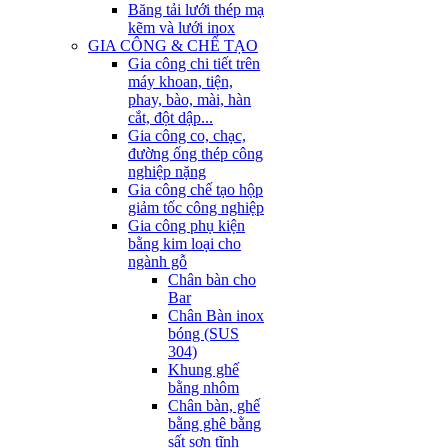
Băng tải lưới thép mạ
kẽm và lưới inox
GIA CÔNG & CHẾ TẠO
Gia công chi tiết trên
máy khoan, tiện,
phay, bào, mài, hàn
cắt, đột dập...
Gia công co, chạc,
đường ống thép công
nghiệp nặng
Gia công chế tạo hộp
giảm tốc công nghiệp
Gia công phụ kiện
bằng kim loại cho
ngành gỗ
Chân bàn cho
Bar
Chân Bàn inox
bóng (SUS
304)
Khung ghế
bằng nhôm
Chân bàn, ghế
bằng ghê bằng
sất sơn tĩnh