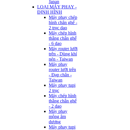
Japan
LOẠI MÁY PHAY -
ĐỊNH HÌNH
Máy phay chép
hình chân ghế -
2 trục dao
Máy chép hình
thẳng chân ghế
- 6 dao
Máy router lưỡi
trên - Dùng khí
nén - Taiwan
Máy phay
router lưỡi trên
- Đạp chân -
Taiwan
Máy phay tupi
2 trục
Máy chép hình
thẳng chân ghế
- 2 dao
Máy phay
mộng âm
dương
Máy phay tupi