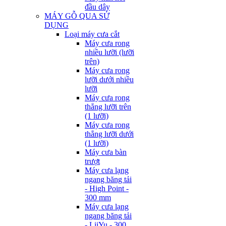
đầu dây
MÁY GỖ QUA SỬ
DỤNG
Loại máy cưa cắt
Máy cưa rong
nhiều lưỡi (lưỡi
trên)
Máy cưa rong
lưỡi dưới nhiều
lưỡi
Máy cưa rong
thẳng lưỡi trên
(1 lưỡi)
Máy cưa rong
thẳng lưỡi dưới
(1 lưỡi)
Máy cưa bàn
trượt
Máy cưa lạng
ngang băng tải
- High Point -
300 mm
Máy cưa lạng
ngang băng tải
- LiiYu - 300