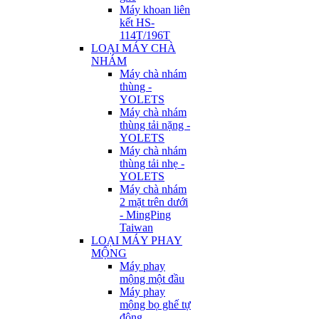
Máy khoan liên
kết HS-
114T/196T
LOẠI MÁY CHÀ
NHÁM
Máy chà nhám
thùng -
YOLETS
Máy chà nhám
thùng tải nặng -
YOLETS
Máy chà nhám
thùng tải nhẹ -
YOLETS
Máy chà nhám
2 mặt trên dưới
- MingPing
Taiwan
LOẠI MÁY PHAY
MỘNG
Máy phay
mộng một đầu
Máy phay
mộng bọ ghế tự
động