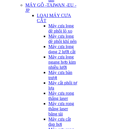
MÁY GỖ -TAIWAN -EU -
JP
LOẠI MÁY CƯA
CẮT
Máy cưa lọng
đè phôi lò xo
Máy cưa lọng
đè phôi khí nén
Máy cưa lọng
dạng 2 lưỡi cắt
Máy cưa lọng
ngang hợp kim
nhiều lưỡi
Máy cưa bàn
trượt
Máy cắt phôi tự
lựa
Máy cưa rong
thẳng laser
Máy cưa rong
thẳng laser
băng tải
Máy cưa cắt
đạp hơi