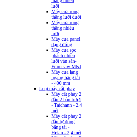
thẳng nhiều
lưỡi
Máy cưa rong
thẳng lưỡi dưới
Máy cưa rong
thẳng nhiều
lưỡi
Máy cưa panel
dạng đứng
Máy cưa sọc
phách nhiều
lưỡi ván sàn-
Fram saw M&J
Máy cưa lạng
ngang băng tải
- 400 mm
Loại máy cắt phay
Máy cắt phay 2
đầu 2 bàn trượt
- Taichann - 2,4
mét
Máy cắt phay 2
đầu tự động
băng tải -
Heian - 2,4 mét