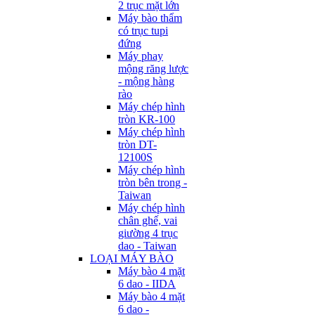
2 trục mặt lớn
Máy bào thẩm
có trục tupi
đứng
Máy phay
mộng răng lược
- mộng hàng
rào
Máy chép hình
tròn KR-100
Máy chép hình
tròn DT-
12100S
Máy chép hình
tròn bên trong -
Taiwan
Máy chép hình
chân ghế, vai
giường 4 trục
dao - Taiwan
LOẠI MÁY BÀO
Máy bào 4 mặt
6 dao - IIDA
Máy bào 4 mặt
6 dao -