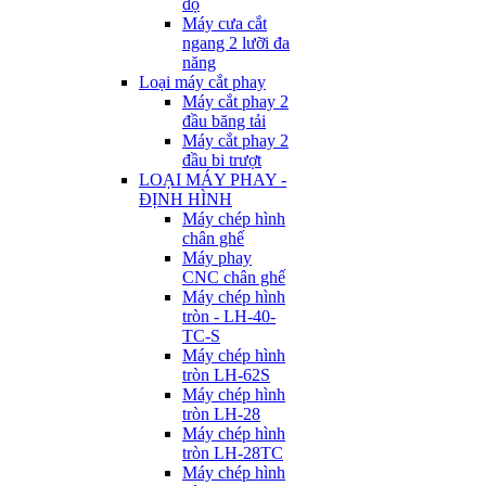
độ
Máy cưa cắt
ngang 2 lưỡi đa
năng
Loại máy cắt phay
Máy cắt phay 2
đầu băng tải
Máy cắt phay 2
đầu bi trượt
LOẠI MÁY PHAY -
ĐỊNH HÌNH
Máy chép hình
chân ghế
Máy phay
CNC chân ghế
Máy chép hình
tròn - LH-40-
TC-S
Máy chép hình
tròn LH-62S
Máy chép hình
tròn LH-28
Máy chép hình
tròn LH-28TC
Máy chép hình