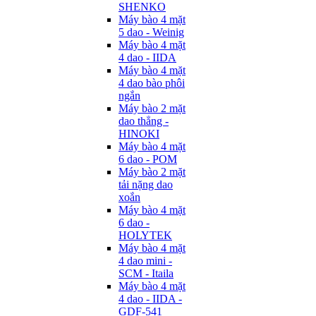
SHENKO
Máy bào 4 mặt
5 dao - Weinig
Máy bào 4 mặt
4 dao - IIDA
Máy bào 4 mặt
4 dao bào phôi
ngắn
Máy bào 2 mặt
dao thẳng -
HINOKI
Máy bào 4 mặt
6 dao - POM
Máy bào 2 mặt
tải nặng dao
xoắn
Máy bào 4 mặt
6 dao -
HOLYTEK
Máy bào 4 mặt
4 dao mini -
SCM - Itaila
Máy bào 4 mặt
4 dao - IIDA -
GDF-541