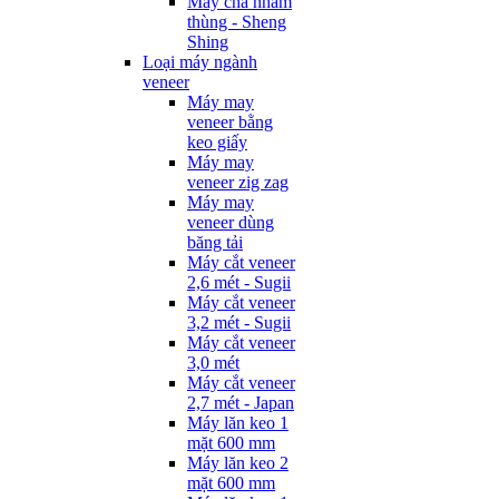
Máy chà nhám
thùng - Sheng
Shing
Loại máy ngành
veneer
Máy may
veneer bằng
keo giấy
Máy may
veneer zig zag
Máy may
veneer dùng
băng tải
Máy cắt veneer
2,6 mét - Sugii
Máy cắt veneer
3,2 mét - Sugii
Máy cắt veneer
3,0 mét
Máy cắt veneer
2,7 mét - Japan
Máy lăn keo 1
mặt 600 mm
Máy lăn keo 2
mặt 600 mm