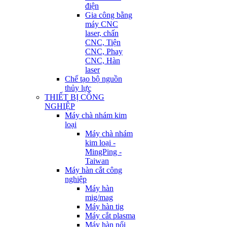
điện
Gia công bằng
máy CNC
laser, chấn
CNC, Tiện
CNC, Phay
CNC, Hàn
laser
Chế tạo bộ nguồn
thủy lực
THIẾT BỊ CÔNG
NGHIỆP
Máy chà nhám kim
loại
Máy chà nhám
kim loại -
MingPing -
Taiwan
Máy hàn cắt công
nghiệp
Máy hàn
mig/mag
Máy hàn tig
Máy cắt plasma
Máy hàn nối