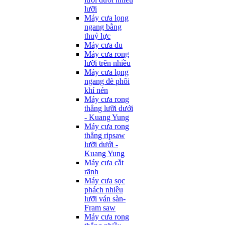
lưỡi
Máy cưa lọng
ngang bằng
thuỷ lực
Máy cưa đu
Máy cưa rong
lưỡi trên nhiều
Máy cưa lọng
ngang đè phôi
khí nén
Máy cưa rong
thẳng lưỡi dưới
- Kuang Yung
Máy cưa rong
thẳng ripsaw
lưỡi dưới -
Kuang Yung
Máy cưa cắt
rãnh
Máy cưa sọc
phách nhiều
lưỡi ván sàn-
Fram saw
Máy cưa rong