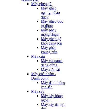
Máy ghép gỗ
Máy ghép
ngang - Cảo
quay
Máy ghép dọc
tự động
Máy phay
mộng finger
Máy ghép gỗ
khối dạng lớn
Máy ghép
khung cửa
Máy cưa
Máy cắt panel
dạng đứng
Máy cưa cắt
Máy chà nhám -
Đánh bóng
Máy đánh bóng
ván sàn
Máy sấy
Máy sấy hồng
ngoại
Máy sấy tia cực
tím