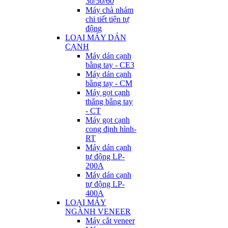
30/50/60
Máy chà nhám
chi tiết tiện tự
động
LOẠI MÁY DÁN
CẠNH
Máy dán cạnh
bằng tay - CE3
Máy dán cạnh
bằng tay - CM
Máy gọt cạnh
thẳng bằng tay
- CT
Máy gọt cạnh
cong định hình-
RT
Máy dán cạnh
tự động LP-
200A
Máy dán cạnh
tự động LP-
400A
LOẠI MÁY
NGÀNH VENEER
Máy cắt veneer