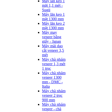
Máy lăn keo 1
mặt 1,1 mét -
Sugii
Máy lăn keo 1
mặt 1300 mm
Máy lăn keo 2
mặt 1300 mm
Máy may
veneer bằng
giấy - Japan
Máy mài dao
cắt veneer 3,5
mét
Máy chà nhám
veneer 1,3 mét
1 trục
Máy chà nhám
veneer 1300
mm - DMC -
Italia
Máy chà nhám
veneer 2 trục
900 mm
Máy chà nhám
veneer - chà