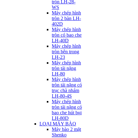
tròn LH-28-
WS
Máy chép hình
tròn 2 bàn LH-
402D
Máy chép hình
tròn có bao che
LH-40D
Máy chép hình
tròn bên trong
LH-23
Máy chép hình
tròn tải nặng
LH-80
Máy chép hình
tròn tải nặng có
trục chà nhám
LH-80-4S
Máy chép hình
tròn tải nặng có
bao che hút bụi
LH-80D
LOẠI MÁY BÀO
Máy bào 2 mặt
Shenko