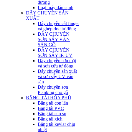
dương
Loại máy dán cạnh
DÂY CHUYỀN SẢN
XUẤT
Dây chuyền cắt finger
và ghép dọc tự động
DÂY CHUYỀN
SƠN SẤY VÁN
SÀN GỖ
DÂY CHUYỀN
SƠN SẤY IR-UV
Dây chuyền sơn mặt
và sơn cửa tự động
Dây chuyền sản xuất
và sơn sấy UV ván
sàn
Dây chuyền sơn
Planking cho gỗ
BĂNG TẢI HÒA PHÚ
Băng tải con lăn
Băng tải PVC
Băng tải cao su
Băng tải xích
Băng tải kevlar chịu
nhiệt