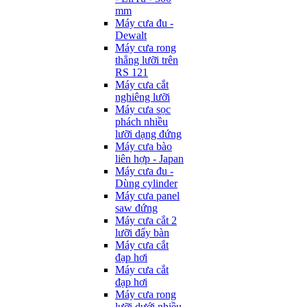
mm
Máy cưa đu -
Dewalt
Máy cưa rong
thẳng lưỡi trên
RS 121
Máy cưa cắt
nghiêng lưỡi
Máy cưa sọc
phách nhiều
lưỡi dạng đứng
Máy cưa bào
liên hợp - Japan
Máy cưa đu -
Dùng cylinder
Máy cưa panel
saw đứng
Máy cưa cắt 2
lưỡi đẩy bàn
Máy cưa cắt
đạp hơi
Máy cưa cắt
đạp hơi
Máy cưa rong
lưỡi dưới nhiều