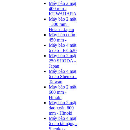
Máy bào 2 mặt
400 mm -
KUWAHARA
Máy bào 2 mặt
- 300 mm -
Heian - Japan
Máy bào cuốn
450 mm -
Máy bào 4 mặt
6 dao - FE-620
Máy bào 2 mặt
250 SHODA -
Japan
Máy bào 4 mặt
6 dao Shenko -
Taiwan
Máy bào 2 mặt
600 mm -
Hinoki
Máy bào 2 mặt
dao xoắn 600
mm - Hinoki
Máy bào 4 mặt
6 dao tải nặng -
Shenko -