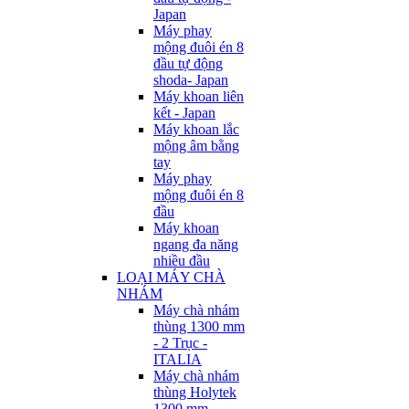
Japan
Máy phay
mộng đuôi én 8
đầu tự động
shoda- Japan
Máy khoan liên
kết - Japan
Máy khoan lắc
mộng âm bằng
tay
Máy phay
mộng đuôi én 8
đầu
Máy khoan
ngang đa năng
nhiều đầu
LOẠI MÁY CHÀ
NHÁM
Máy chà nhám
thùng 1300 mm
- 2 Trục -
ITALIA
Máy chà nhám
thùng Holytek
1300 mm