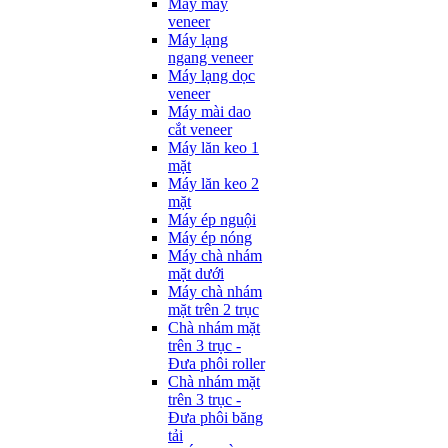
Máy may
veneer
Máy lạng
ngang veneer
Máy lạng dọc
veneer
Máy mài dao
cắt veneer
Máy lăn keo 1
mặt
Máy lăn keo 2
mặt
Máy ép nguội
Máy ép nóng
Máy chà nhám
mặt dưới
Máy chà nhám
mặt trên 2 trục
Chà nhám mặt
trên 3 trục -
Đưa phôi roller
Chà nhám mặt
trên 3 trục -
Đưa phôi băng
tải