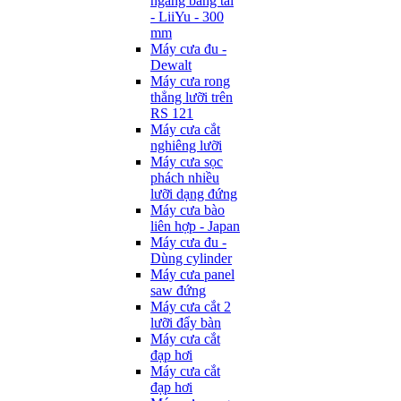
ngang băng tải
- LiiYu - 300
mm
Máy cưa đu -
Dewalt
Máy cưa rong
thẳng lưỡi trên
RS 121
Máy cưa cắt
nghiêng lưỡi
Máy cưa sọc
phách nhiều
lưỡi dạng đứng
Máy cưa bào
liên hợp - Japan
Máy cưa đu -
Dùng cylinder
Máy cưa panel
saw đứng
Máy cưa cắt 2
lưỡi đẩy bàn
Máy cưa cắt
đạp hơi
Máy cưa cắt
đạp hơi