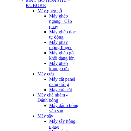
MÁY GỖ HÒA PHÚ -
KUBOKE
Máy ghép gỗ
Máy ghép
ngang - Cảo
quay
Máy ghép dọc
tự động
Máy phay
mộng finger
Máy ghép gỗ
khối dạng lớn
Máy ghép
khung cửa
Máy cưa
Máy cắt panel
dạng đứng
Máy cưa cắt
Máy chà nhám -
Đánh bóng
Máy đánh bóng
ván sàn
Máy sấy
Máy sấy hồng
ngoại