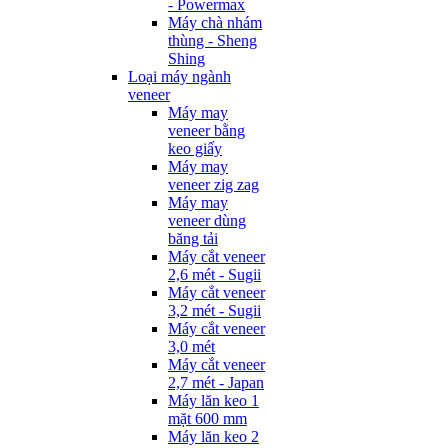
- Powermax
Máy chà nhám
thùng - Sheng
Shing
Loại máy ngành
veneer
Máy may
veneer bằng
keo giấy
Máy may
veneer zig zag
Máy may
veneer dùng
băng tải
Máy cắt veneer
2,6 mét - Sugii
Máy cắt veneer
3,2 mét - Sugii
Máy cắt veneer
3,0 mét
Máy cắt veneer
2,7 mét - Japan
Máy lăn keo 1
mặt 600 mm
Máy lăn keo 2