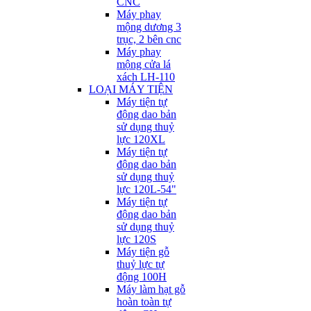
CNC
Máy phay
mộng dương 3
trục, 2 bên cnc
Máy phay
mộng cửa lá
xách LH-110
LOẠI MÁY TIỆN
Máy tiện tự
động dao bản
sử dụng thuỷ
lực 120XL
Máy tiện tự
động dao bản
sử dụng thuỷ
lực 120L-54"
Máy tiện tự
động dao bản
sử dụng thuỷ
lực 120S
Máy tiện gỗ
thuỷ lực tự
động 100H
Máy làm hạt gỗ
hoàn toàn tự