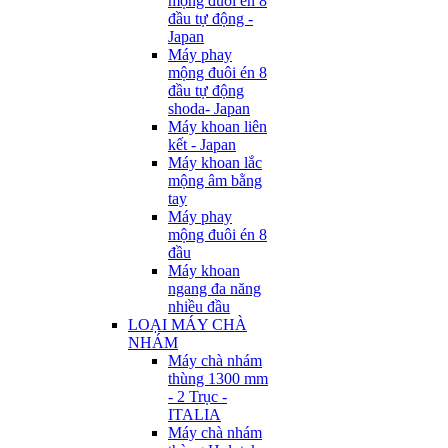
mộng đuôi én 8
đầu tự động -
Japan
Máy phay
mộng đuôi én 8
đầu tự động
shoda- Japan
Máy khoan liên
kết - Japan
Máy khoan lắc
mộng âm bằng
tay
Máy phay
mộng đuôi én 8
đầu
Máy khoan
ngang đa năng
nhiều đầu
LOẠI MÁY CHÀ
NHÁM
Máy chà nhám
thùng 1300 mm
- 2 Trục -
ITALIA
Máy chà nhám