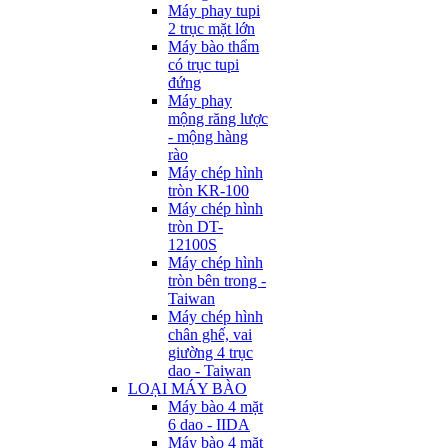
Máy phay tupi
2 trục mặt lớn
Máy bào thẩm
có trục tupi
đứng
Máy phay
mộng răng lược
- mộng hàng
rào
Máy chép hình
tròn KR-100
Máy chép hình
tròn DT-
12100S
Máy chép hình
tròn bên trong -
Taiwan
Máy chép hình
chân ghế, vai
giường 4 trục
dao - Taiwan
LOẠI MÁY BÀO
Máy bào 4 mặt
6 dao - IIDA
Máy bào 4 mặt