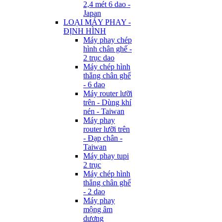
2,4 mét 6 dao -
Japan
LOẠI MÁY PHAY -
ĐỊNH HÌNH
Máy phay chép
hình chân ghế -
2 trục dao
Máy chép hình
thẳng chân ghế
- 6 dao
Máy router lưỡi
trên - Dùng khí
nén - Taiwan
Máy phay
router lưỡi trên
- Đạp chân -
Taiwan
Máy phay tupi
2 trục
Máy chép hình
thẳng chân ghế
- 2 dao
Máy phay
mộng âm
dương