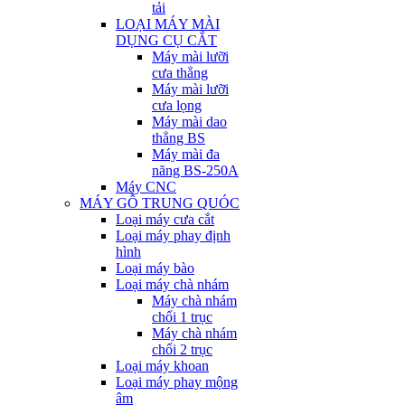
tải
LOẠI MÁY MÀI
DỤNG CỤ CẮT
Máy mài lưỡi
cưa thẳng
Máy mài lưỡi
cưa lọng
Máy mài dao
thẳng BS
Máy mài đa
năng BS-250A
Máy CNC
MÁY GỖ TRUNG QUÓC
Loại máy cưa cắt
Loại máy phay định
hình
Loại máy bào
Loại máy chà nhám
Máy chà nhám
chổi 1 trục
Máy chà nhám
chổi 2 trục
Loại máy khoan
Loại máy phay mộng
âm