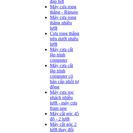
đạp hơi
Máy cưa rong
thẳng - Ripsaw
Máy cưa rong
thẳng nhiều
lưỡi
Cưa rong thẳng
trên dưới nhiều
lưỡi
Máy cưa cắt
lập trình
computer
Máy cưa cắt
lập trình
computer có
bàn cấp phôi tự
động
Máy cưa sọc
phách nhiều
lưỡi - máy cưa
fram saw
Máy cắt góc 45
độ - 2 lưỡi
Máy cắt góc 2
lưỡi thay đổi