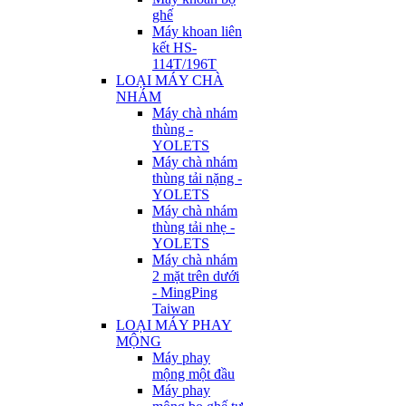
ghế
Máy khoan liên
kết HS-
114T/196T
LOẠI MÁY CHÀ
NHÁM
Máy chà nhám
thùng -
YOLETS
Máy chà nhám
thùng tải nặng -
YOLETS
Máy chà nhám
thùng tải nhẹ -
YOLETS
Máy chà nhám
2 mặt trên dưới
- MingPing
Taiwan
LOẠI MÁY PHAY
MỘNG
Máy phay
mộng một đầu
Máy phay