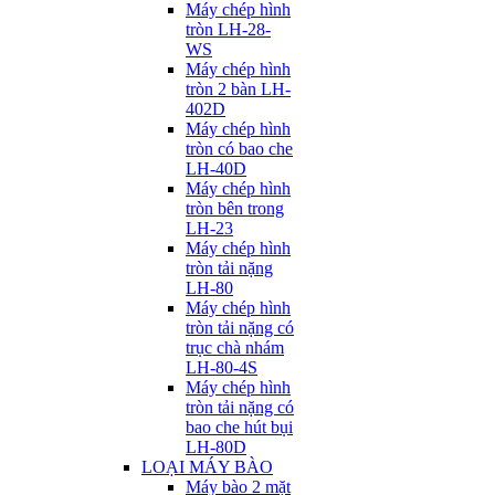
Máy chép hình
tròn LH-28-
WS
Máy chép hình
tròn 2 bàn LH-
402D
Máy chép hình
tròn có bao che
LH-40D
Máy chép hình
tròn bên trong
LH-23
Máy chép hình
tròn tải nặng
LH-80
Máy chép hình
tròn tải nặng có
trục chà nhám
LH-80-4S
Máy chép hình
tròn tải nặng có
bao che hút bụi
LH-80D
LOẠI MÁY BÀO
Máy bào 2 mặt