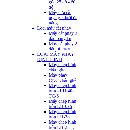
góc 25 độ - 60
độ
Máy cưa cắt
ngang 2 lưỡi đa
năng
Loại máy cắt phay
Máy cắt phay 2
đầu băng tải
Máy cắt phay 2
đầu bi trượt
LOẠI MÁY PHAY -
ĐỊNH HÌNH
Máy chép hình
chân ghế
Máy phay
CNC chân ghế
Máy chép hình
tròn - LH-40-
TC-S
Máy chép hình
tròn LH-62S
Máy chép hình
tròn LH-28
Máy chép hình
tròn LH-28TC