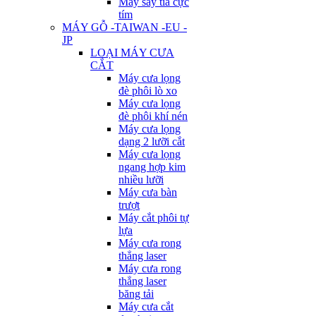
Máy sấy tia cực
tím
MÁY GỖ -TAIWAN -EU -
JP
LOẠI MÁY CƯA
CẮT
Máy cưa lọng
đè phôi lò xo
Máy cưa lọng
đè phôi khí nén
Máy cưa lọng
dạng 2 lưỡi cắt
Máy cưa lọng
ngang hợp kim
nhiều lưỡi
Máy cưa bàn
trượt
Máy cắt phôi tự
lựa
Máy cưa rong
thẳng laser
Máy cưa rong
thẳng laser
băng tải
Máy cưa cắt