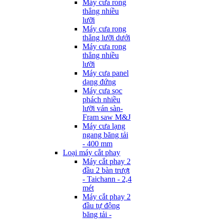
Máy cưa rong
thẳng nhiều
lưỡi
Máy cưa rong
thẳng lưỡi dưới
Máy cưa rong
thẳng nhiều
lưỡi
Máy cưa panel
dạng đứng
Máy cưa sọc
phách nhiều
lưỡi ván sàn-
Fram saw M&J
Máy cưa lạng
ngang băng tải
- 400 mm
Loại máy cắt phay
Máy cắt phay 2
đầu 2 bàn trượt
- Taichann - 2,4
mét
Máy cắt phay 2
đầu tự động
băng tải -