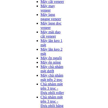
Máy cắt veneer
Máy may
veneer
Máy lạng
ngang veneer
Máy lạng dọc
veneer
Máy mài dao
cắt veneer
Máy lăn keo 1
mặt
Máy lăn keo 2
mặt
Máy ép nguội
Máy ép nóng
Máy chà nhám
mặt dưới
Máy chà nhám
mặt trên 2 trục
Chà nhám mặt
trên 3 trục -
Đưa phôi roller
Chà nhám mặt
trên 3 trục -
Đưa phôi băng