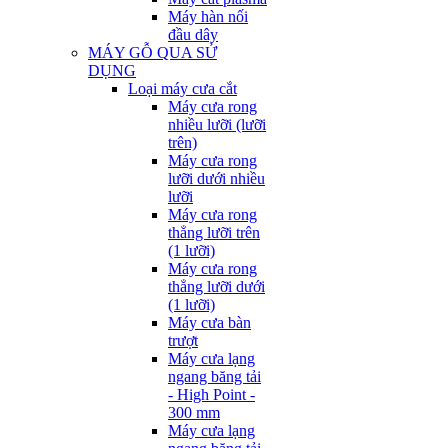
Máy hàn nối
đầu dây
MÁY GỖ QUA SỬ
DỤNG
Loại máy cưa cắt
Máy cưa rong
nhiều lưỡi (lưỡi
trên)
Máy cưa rong
lưỡi dưới nhiều
lưỡi
Máy cưa rong
thẳng lưỡi trên
(1 lưỡi)
Máy cưa rong
thẳng lưỡi dưới
(1 lưỡi)
Máy cưa bàn
trượt
Máy cưa lạng
ngang băng tải
- High Point -
300 mm
Máy cưa lạng