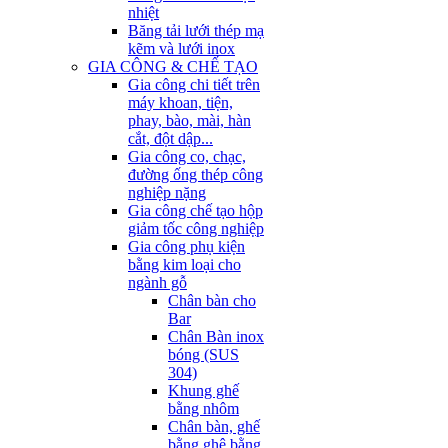
nhiệt
Băng tải lưới thép mạ
kẽm và lưới inox
GIA CÔNG & CHẾ TẠO
Gia công chi tiết trên
máy khoan, tiện,
phay, bào, mài, hàn
cắt, đột dập...
Gia công co, chạc,
đường ống thép công
nghiệp nặng
Gia công chế tạo hộp
giảm tốc công nghiệp
Gia công phụ kiện
bằng kim loại cho
ngành gỗ
Chân bàn cho
Bar
Chân Bàn inox
bóng (SUS
304)
Khung ghế
bằng nhôm
Chân bàn, ghế
bằng ghê bằng