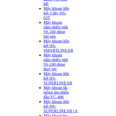
kết
Máy khoan liên
kết 3 dãy HS-
63T
Máy khoan
nằm nhiều mũi
SS-240 dùng
khí nén
Máy khoan liên
kết HS-
SMARTLINEAR
Máy khoan
nằm nhiều mũi
SS-240 dùng
thuỷ lực
Máy khoan liên
kết HS-
SUPERLINEAR
Máy khoan lắc
mộng âm nhiều
đầu YC-406
Máy khoan liên
kết HS-
SUPERLINEAR+A
Máy khoan bọ