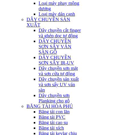
Loại máy phay mộng
dương
Loại máy dán cạnh
DÂY CHUYỀN SẢN
XUẤT
Dây chuyền cắt finger
và ghép dọc tự động
DÂY CHUYỀN
SƠN SẤY VÁN
SÀN GỖ
DÂY CHUYỀN
SƠN SẤY IR-UV
Dây chuyền sơn mặt
và sơn cửa tự động
Dây chuyền sản xuất
và sơn sấy UV ván
sàn
Dây chuyền sơn
Planking cho gỗ
BĂNG TẢI HÒA PHÚ
Băng tải con lăn
Băng tải PVC
Băng tải cao su
Băng tải xích
Băng tải kevlar chịu