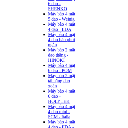
6 dao -
SHENKO
Máy bào 4 mặt
5 dao - Weinig
Máy bào 4 mặt
4 dao - IIDA
Máy bào 4 mặt
4 dao bào phôi
ngắn
Máy bào 2 mặt
dao thẳng -
HINOKI
Máy bào 4 mặt
6 dao - POM
Máy bào 2 mặt
tải nặng dao
xoắn
Máy bào 4 mặt
6 dao -
HOLYTEK
Máy bào 4 mặt
4 dao mini -
SCM - Itaila
Máy bào 4 mặt
4 dao - IIDA -