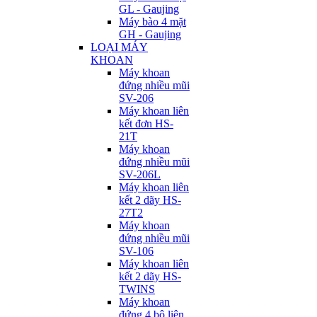
GL - Gaujing
Máy bào 4 mặt
GH - Gaujing
LOẠI MÁY
KHOAN
Máy khoan
đứng nhiều mũi
SV-206
Máy khoan liên
kết đơn HS-
21T
Máy khoan
đứng nhiều mũi
SV-206L
Máy khoan liên
kết 2 dãy HS-
27T2
Máy khoan
đứng nhiều mũi
SV-106
Máy khoan liên
kết 2 dãy HS-
TWINS
Máy khoan
đứng 4 bộ liên