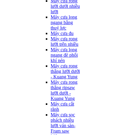
Máy cưa rong
lưỡi dưới nhiều
lưỡi
Máy cưa lọng
ngang bằng
thuỷ lực
Máy cưa đu
Máy cưa rong
lưỡi trên nhiều
Máy cưa lọng
ngang đè phôi
khí nén
Máy cưa rong
thẳng lưỡi dưới
- Kuang Yung
Máy cưa rong
thẳng ripsaw
lưỡi dưới -
Kuang Yung
Máy cưa cắt
rãnh
Máy cưa sọc
phách nhiều
lưỡi ván sàn-
Fram saw