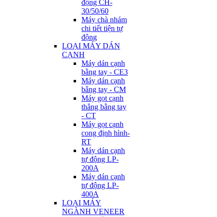
động CH-
30/50/60
Máy chà nhám
chi tiết tiện tự
động
LOẠI MÁY DÁN
CẠNH
Máy dán cạnh
bằng tay - CE3
Máy dán cạnh
bằng tay - CM
Máy gọt cạnh
thẳng bằng tay
- CT
Máy gọt cạnh
cong định hình-
RT
Máy dán cạnh
tự động LP-
200A
Máy dán cạnh
tự động LP-
400A
LOẠI MÁY
NGÀNH VENEER