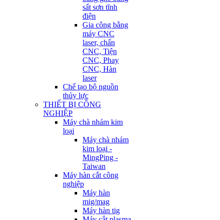
sất sơn tĩnh
điện
Gia công bằng
máy CNC
laser, chấn
CNC, Tiện
CNC, Phay
CNC, Hàn
laser
Chế tạo bộ nguồn
thủy lực
THIẾT BỊ CÔNG
NGHIỆP
Máy chà nhám kim
loại
Máy chà nhám
kim loại -
MingPing -
Taiwan
Máy hàn cắt công
nghiệp
Máy hàn
mig/mag
Máy hàn tig
Máy cắt plasma