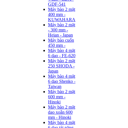
GDF-541
Máy bào 2 mặt
400 mm -
KUWAHARA
Máy bào 2 mặt
- 300 mm -
Heian - Japan
Máy bào cuốn
450 mm -
Máy bào 4 mặt
6 dao - FE-620
Máy bào 2 mặt
250 SHODA -
Japan
Máy bào 4 mặt
6 dao Shenko -
Taiwan
Máy bào 2 mặt
600 mm -
Hinoki
Máy bào 2 mặt
dao xoắn 600
mm - Hinoki
Máy bào 4 mặt
6 dao tải nặng -