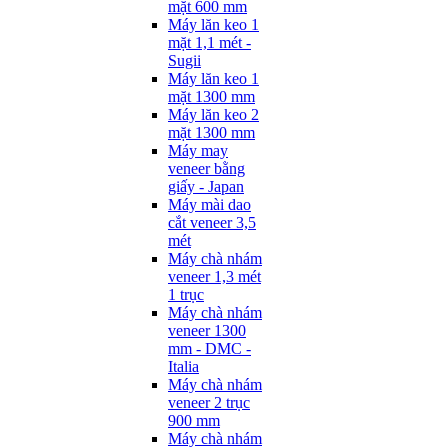
mặt 600 mm
Máy lăn keo 1
mặt 1,1 mét -
Sugii
Máy lăn keo 1
mặt 1300 mm
Máy lăn keo 2
mặt 1300 mm
Máy may
veneer bằng
giấy - Japan
Máy mài dao
cắt veneer 3,5
mét
Máy chà nhám
veneer 1,3 mét
1 trục
Máy chà nhám
veneer 1300
mm - DMC -
Italia
Máy chà nhám
veneer 2 trục
900 mm
Máy chà nhám