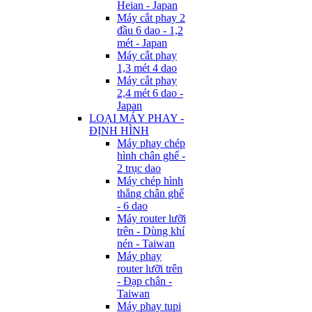
Heian - Japan
Máy cắt phay 2
đầu 6 dao - 1,2
mét - Japan
Máy cắt phay
1,3 mét 4 dao
Máy cắt phay
2,4 mét 6 dao -
Japan
LOẠI MÁY PHAY -
ĐỊNH HÌNH
Máy phay chép
hình chân ghế -
2 trục dao
Máy chép hình
thẳng chân ghế
- 6 dao
Máy router lưỡi
trên - Dùng khí
nén - Taiwan
Máy phay
router lưỡi trên
- Đạp chân -
Taiwan
Máy phay tupi