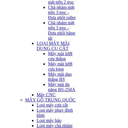
mặt trên 2 trục
Chà nhám mặt
trên 3 trục -
Đưa phôi roller
Chà nhám mặt
trên 3 trục -
Đưa phôi băng
tải
LOẠI MÁY MÀI
DỤNG CỤ CẮT
Máy mài lưỡi
cưa thẳng
Máy mài lưỡi
cưa lọng
Máy mài dao
thẳng BS
Máy mài đa
năng BS-250A
Máy CNC
MÁY GỖ TRUNG QUÓC
Loại máy cưa cắt
Loại máy phay định
hình
Loại máy bào
Loại máy chà nhám