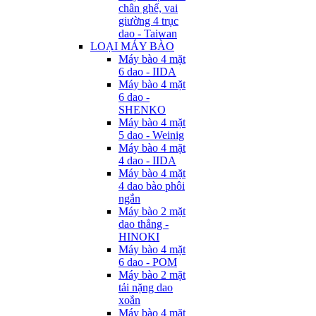
chân ghế, vai
giường 4 trục
dao - Taiwan
LOẠI MÁY BÀO
Máy bào 4 mặt
6 dao - IIDA
Máy bào 4 mặt
6 dao -
SHENKO
Máy bào 4 mặt
5 dao - Weinig
Máy bào 4 mặt
4 dao - IIDA
Máy bào 4 mặt
4 dao bào phôi
ngắn
Máy bào 2 mặt
dao thẳng -
HINOKI
Máy bào 4 mặt
6 dao - POM
Máy bào 2 mặt
tải nặng dao
xoắn
Máy bào 4 mặt