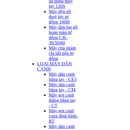
sử dụng thuỷ
lực 120S
Máy tiện gỗ
thuỷ lực tự
động 100H
Máy làm hạt gỗ
hoàn toàn tự
động CH-
30/50/60
Máy chà nhám
chi tiết tiện tự
động
LOẠI MÁY DÁN
CẠNH
Máy dán cạnh
bằng tay - CE3
Máy dán cạnh
bằng tay - CM
Máy gọt cạnh
thẳng bằng tay
- CT
Máy gọt cạnh
cong định hình-
RT
Máy dán cạnh