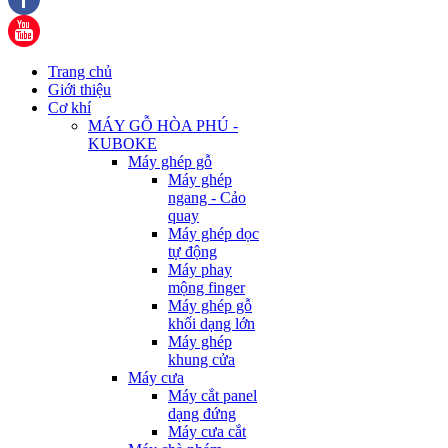
Trang chủ
Giới thiệu
Cơ khí
MÁY GỖ HÒA PHÚ -
KUBOKE
Máy ghép gỗ
Máy ghép
ngang - Cảo
quay
Máy ghép dọc
tự động
Máy phay
mộng finger
Máy ghép gỗ
khối dạng lớn
Máy ghép
khung cửa
Máy cưa
Máy cắt panel
dạng đứng
Máy cưa cắt