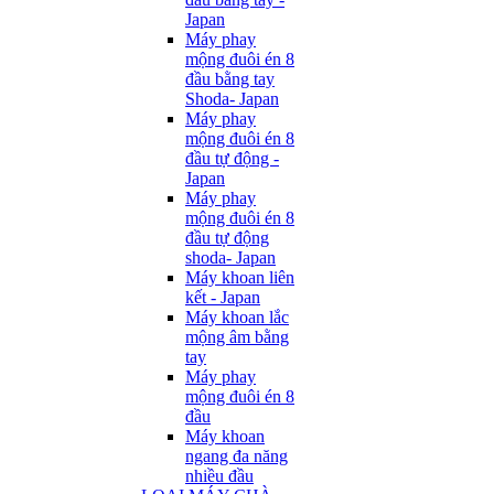
Japan
Máy phay
mộng đuôi én 8
đầu bằng tay
Shoda- Japan
Máy phay
mộng đuôi én 8
đầu tự động -
Japan
Máy phay
mộng đuôi én 8
đầu tự động
shoda- Japan
Máy khoan liên
kết - Japan
Máy khoan lắc
mộng âm bằng
tay
Máy phay
mộng đuôi én 8
đầu
Máy khoan
ngang đa năng
nhiều đầu