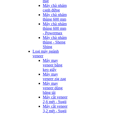
mặt
Máy chà nhám
cạnh đứng
Máy chà nhám
thùng 600 mm
Máy chà nhám
thùng 600 mm
- Powermax
Máy chà nhám
thùng - Sheng
Shing
Loại máy ngành
veneer
Máy may
veneer bằng
keo giấy
Máy may
veneer zig zag
Máy may
veneer dùng
băng tải
Máy cắt veneer
2,6 mét - Sugii
Máy cắt veneer
3,2 mét - Sugii