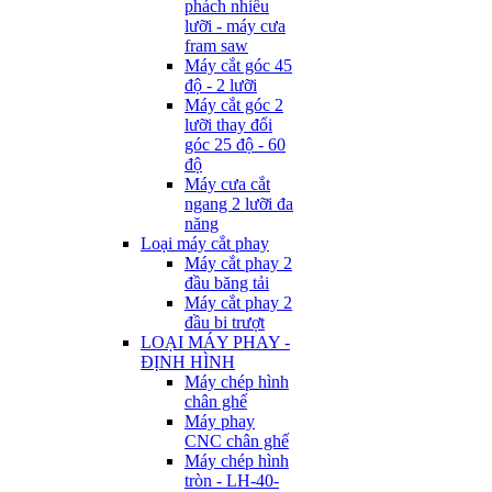
phách nhiều
lưỡi - máy cưa
fram saw
Máy cắt góc 45
độ - 2 lưỡi
Máy cắt góc 2
lưỡi thay đổi
góc 25 độ - 60
độ
Máy cưa cắt
ngang 2 lưỡi đa
năng
Loại máy cắt phay
Máy cắt phay 2
đầu băng tải
Máy cắt phay 2
đầu bi trượt
LOẠI MÁY PHAY -
ĐỊNH HÌNH
Máy chép hình
chân ghế
Máy phay
CNC chân ghế
Máy chép hình
tròn - LH-40-