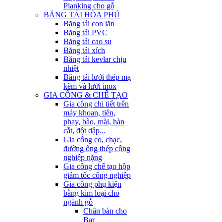
Planking cho gỗ
BĂNG TẢI HÒA PHÚ
Băng tải con lăn
Băng tải PVC
Băng tải cao su
Băng tải xích
Băng tải kevlar chịu
nhiệt
Băng tải lưới thép mạ
kẽm và lưới inox
GIA CÔNG & CHẾ TẠO
Gia công chi tiết trên
máy khoan, tiện,
phay, bào, mài, hàn
cắt, đột dập...
Gia công co, chạc,
đường ống thép công
nghiệp nặng
Gia công chế tạo hộp
giảm tốc công nghiệp
Gia công phụ kiện
bằng kim loại cho
ngành gỗ
Chân bàn cho
Bar