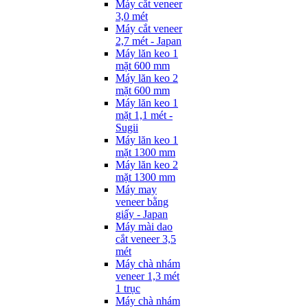
Máy cắt veneer
3,0 mét
Máy cắt veneer
2,7 mét - Japan
Máy lăn keo 1
mặt 600 mm
Máy lăn keo 2
mặt 600 mm
Máy lăn keo 1
mặt 1,1 mét -
Sugii
Máy lăn keo 1
mặt 1300 mm
Máy lăn keo 2
mặt 1300 mm
Máy may
veneer bằng
giấy - Japan
Máy mài dao
cắt veneer 3,5
mét
Máy chà nhám
veneer 1,3 mét
1 trục
Máy chà nhám