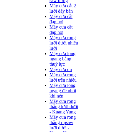
saw đứng
Máy cưa cắt 2
lưỡi đẩy bàn
Máy cưa cắt
đạp hơi
Máy cưa cắt
đạp hơi
Máy cưa rong
lưỡi dưới nhiều
lưỡi
Máy cưa lọng
ngang bằng
thuỷ lực
Máy cưa đu
Máy cưa rong
lưỡi trên nhiều
Máy cưa lọng
ngang đè phôi
khí nén
Máy cưa rong
thẳng lưỡi dưới
- Kuang Yung
Máy cưa rong
thẳng ripsaw
lưỡi dưới -