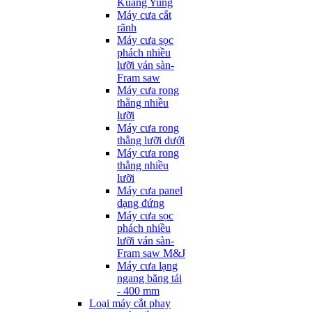
Kuang Yung
Máy cưa cắt
rãnh
Máy cưa sọc
phách nhiều
lưỡi ván sàn-
Fram saw
Máy cưa rong
thẳng nhiều
lưỡi
Máy cưa rong
thẳng lưỡi dưới
Máy cưa rong
thẳng nhiều
lưỡi
Máy cưa panel
dạng đứng
Máy cưa sọc
phách nhiều
lưỡi ván sàn-
Fram saw M&J
Máy cưa lạng
ngang băng tải
- 400 mm
Loại máy cắt phay