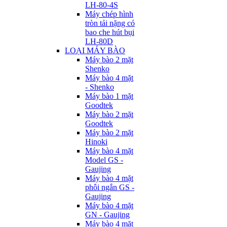
LH-80-4S
Máy chép hình
tròn tải nặng có
bao che hút bụi
LH-80D
LOẠI MÁY BÀO
Máy bào 2 mặt
Shenko
Máy bào 4 mặt
- Shenko
Máy bào 1 mặt
Goodtek
Máy bào 2 mặt
Goodtek
Máy bào 2 mặt
Hinoki
Máy bào 4 mặt
Model GS -
Gaujing
Máy bào 4 mặt
phôi ngắn GS -
Gaujing
Máy bào 4 mặt
GN - Gaujing
Máy bào 4 mặt