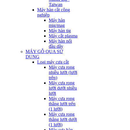
Taiwan
Máy hàn cắt công
nghiệp
Máy hàn
mig/mag
Máy hàn tig
Máy cắt plasma
Máy hàn nối
đầu dây
MÁY GỖ QUA SỬ
DỤNG
Loại máy cưa cắt
Máy cưa rong
nhiều lưỡi (lưỡi
trên)
Máy cưa rong
lưỡi dưới nhiều
lưỡi
Máy cưa rong
thẳng lưỡi trên
(1 lưỡi)
Máy cưa rong
thẳng lưỡi dưới
(1 lưỡi)
Máy cưa bàn