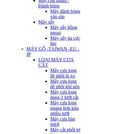
Máy chà nhám -
Đánh bóng
Máy đánh bóng
ván sàn
Máy sấy
Máy sấy hồng
ngoại
Máy sấy tia cực
tím
MÁY GỖ -TAIWAN -EU -
JP
LOẠI MÁY CƯA
CẮT
Máy cưa lọng
đè phôi lò xo
Máy cưa lọng
đè phôi khí nén
Máy cưa lọng
dạng 2 lưỡi cắt
Máy cưa lọng
ngang hợp kim
nhiều lưỡi
Máy cưa bàn
trượt
Máy cắt phôi tự