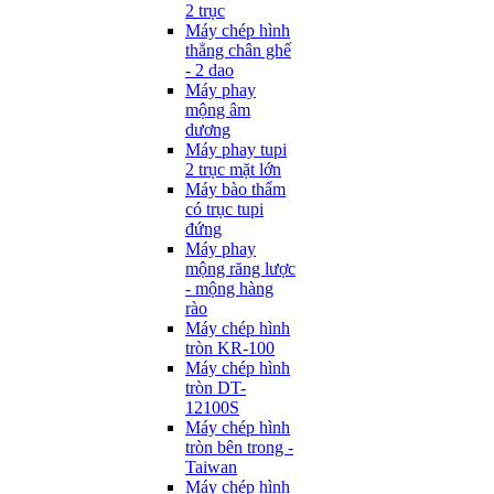
2 trục
Máy chép hình
thẳng chân ghế
- 2 dao
Máy phay
mộng âm
dương
Máy phay tupi
2 trục mặt lớn
Máy bào thẩm
có trục tupi
đứng
Máy phay
mộng răng lược
- mộng hàng
rào
Máy chép hình
tròn KR-100
Máy chép hình
tròn DT-
12100S
Máy chép hình
tròn bên trong -
Taiwan
Máy chép hình