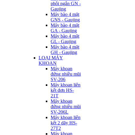
phôi ngắn GN -
Gaujing
Máy bào 4 mặt
GNS - Gaujing
Máy bào 4 mặt
GA - Gaujing
Máy bào 4 mặt
GL - Gaujing
Máy bào 4 mặt
GH - Gaujing
LOẠI MÁY
KHOAN
Máy khoan
đứng nhiều mũi
SV-206
Máy khoan liên
kết đơn HS-
21T
Máy khoan
đứng nhiều mũi
SV-206L
Máy khoan liên
kết 2 dãy HS-
27T2
Máy khoan