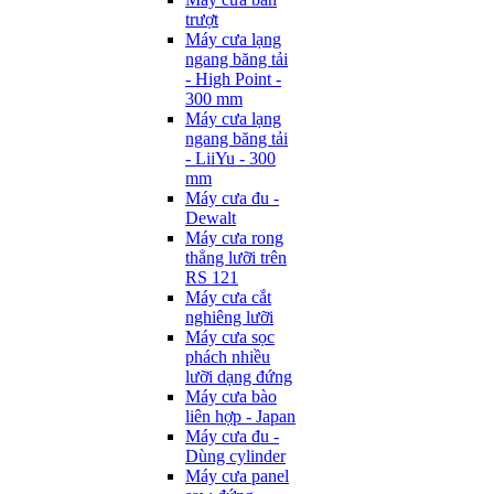
trượt
Máy cưa lạng
ngang băng tải
- High Point -
300 mm
Máy cưa lạng
ngang băng tải
- LiiYu - 300
mm
Máy cưa đu -
Dewalt
Máy cưa rong
thẳng lưỡi trên
RS 121
Máy cưa cắt
nghiêng lưỡi
Máy cưa sọc
phách nhiều
lưỡi dạng đứng
Máy cưa bào
liên hợp - Japan
Máy cưa đu -
Dùng cylinder
Máy cưa panel