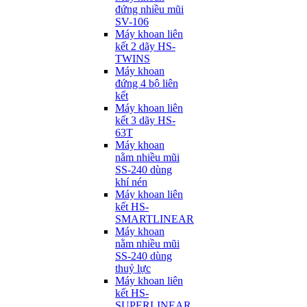
đứng nhiều mũi
SV-106
Máy khoan liên
kết 2 dãy HS-
TWINS
Máy khoan
đứng 4 bộ liên
kết
Máy khoan liên
kết 3 dãy HS-
63T
Máy khoan
nằm nhiều mũi
SS-240 dùng
khí nén
Máy khoan liên
kết HS-
SMARTLINEAR
Máy khoan
nằm nhiều mũi
SS-240 dùng
thuỷ lực
Máy khoan liên
kết HS-
SUPERLINEAR