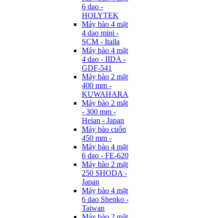
6 dao -
HOLYTEK
Máy bào 4 mặt
4 dao mini -
SCM - Itaila
Máy bào 4 mặt
4 dao - IIDA -
GDF-541
Máy bào 2 mặt
400 mm -
KUWAHARA
Máy bào 2 mặt
- 300 mm -
Heian - Japan
Máy bào cuốn
450 mm -
Máy bào 4 mặt
6 dao - FE-620
Máy bào 2 mặt
250 SHODA -
Japan
Máy bào 4 mặt
6 dao Shenko -
Taiwan
Máy bào 2 mặt