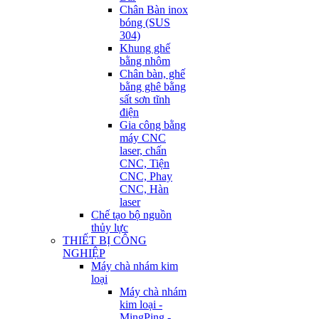
Chân Bàn inox
bóng (SUS
304)
Khung ghế
bằng nhôm
Chân bàn, ghế
bằng ghê bằng
sất sơn tĩnh
điện
Gia công bằng
máy CNC
laser, chấn
CNC, Tiện
CNC, Phay
CNC, Hàn
laser
Chế tạo bộ nguồn
thủy lực
THIẾT BỊ CÔNG
NGHIỆP
Máy chà nhám kim
loại
Máy chà nhám
kim loại -
MingPing -