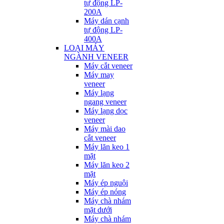
tự động LP-
200A
Máy dán cạnh
tự động LP-
400A
LOẠI MÁY
NGÀNH VENEER
Máy cắt veneer
Máy may
veneer
Máy lạng
ngang veneer
Máy lạng dọc
veneer
Máy mài dao
cắt veneer
Máy lăn keo 1
mặt
Máy lăn keo 2
mặt
Máy ép nguội
Máy ép nóng
Máy chà nhám
mặt dưới
Máy chà nhám