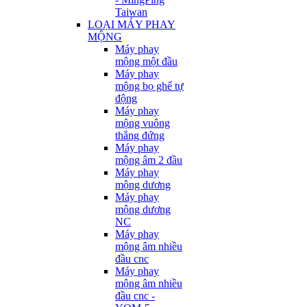
Taiwan
LOẠI MÁY PHAY
MỘNG
Máy phay
mộng một đầu
Máy phay
mộng bọ ghế tự
động
Máy phay
mộng vuông
thẳng đứng
Máy phay
mộng âm 2 đầu
Máy phay
mộng dương
Máy phay
mộng dương
NC
Máy phay
mộng âm nhiều
đầu cnc
Máy phay
mộng âm nhiều
đầu cnc -