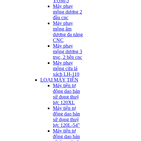
YOM-5
Máy phay
mộng dương 2
đầu cnc
Máy phay
mộng âm
dương đa năng
CNC
Máy phay
mộng dương 3
trục, 2 bên cnc
Máy phay
mộng cửa lá
xách LH-110
LOẠI MÁY TIỆN
Máy tiện tự
động dao bản
sử dụng thuỷ
lực 120XL
Máy tiện tự
động dao bản
sử dụng thuỷ
lực 120L-54"
Máy tiện tự
động dao bản