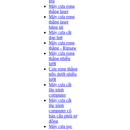
lựa
Máy cưa rong
thẳng laser
Máy cưa rong
thẳng laser
băng tải
Máy cưa cắt
đạp hơi
Máy cưa rong
thẳng - Ripsaw
Máy cưa rong
thẳng nhiều
lưỡi
Cưa rong thẳng
trên dưới nhiều
lưỡi
Máy cưa cắt
lập trình
computer
Máy cưa cắt
lập trình
computer có
bàn cấp phôi tự
động
Máy cưa sọc