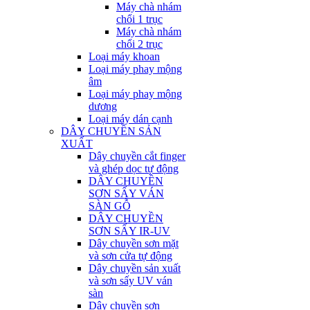
Máy chà nhám
chổi 1 trục
Máy chà nhám
chổi 2 trục
Loại máy khoan
Loại máy phay mộng
âm
Loại máy phay mộng
dương
Loại máy dán cạnh
DÂY CHUYỀN SẢN
XUẤT
Dây chuyền cắt finger
và ghép dọc tự động
DÂY CHUYỀN
SƠN SẤY VÁN
SÀN GỖ
DÂY CHUYỀN
SƠN SẤY IR-UV
Dây chuyền sơn mặt
và sơn cửa tự động
Dây chuyền sản xuất
và sơn sấy UV ván
sàn
Dây chuyền sơn