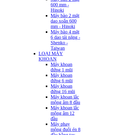
600 mm -
Hinoki
Máy bào 2 mặt
dao xoắn 600
mm - Hinoki
Máy bào 4 mặt
6 dao tải nặng -
Shenko -
Taiwan
LOẠI MÁY
KHOAN
Máy khoan
đứng 1 mũi
Máy khoan
đứng 6 mũi
Máy khoan
đứng 16 mũi
Máy khoan lắc
mộng âm 8 đầu
Máy khoan lắc
mộng âm 12
đầu
Máy phay
mộng đuôi én 8
đầu bằng tay -