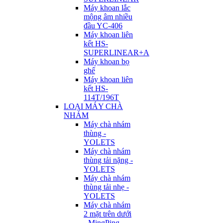
Máy khoan lắc
mộng âm nhiều
đầu YC-406
Máy khoan liên
kết HS-
SUPERLINEAR+A
Máy khoan bọ
ghế
Máy khoan liên
kết HS-
114T/196T
LOẠI MÁY CHÀ
NHÁM
Máy chà nhám
thùng -
YOLETS
Máy chà nhám
thùng tải nặng -
YOLETS
Máy chà nhám
thùng tải nhẹ -
YOLETS
Máy chà nhám
2 mặt trên dưới
- MingPing