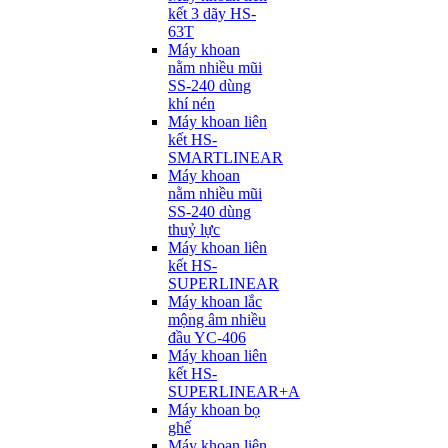
kết 3 dãy HS-
63T
Máy khoan
nằm nhiều mũi
SS-240 dùng
khí nén
Máy khoan liên
kết HS-
SMARTLINEAR
Máy khoan
nằm nhiều mũi
SS-240 dùng
thuỷ lực
Máy khoan liên
kết HS-
SUPERLINEAR
Máy khoan lắc
mộng âm nhiều
đầu YC-406
Máy khoan liên
kết HS-
SUPERLINEAR+A
Máy khoan bọ
ghế
Máy khoan liên