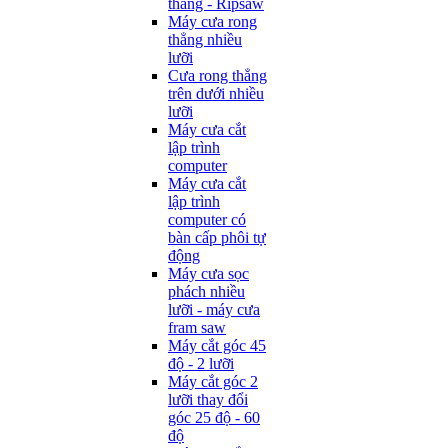
thẳng - Ripsaw
Máy cưa rong
thẳng nhiều
lưỡi
Cưa rong thẳng
trên dưới nhiều
lưỡi
Máy cưa cắt
lập trình
computer
Máy cưa cắt
lập trình
computer có
bàn cấp phôi tự
động
Máy cưa sọc
phách nhiều
lưỡi - máy cưa
fram saw
Máy cắt góc 45
độ - 2 lưỡi
Máy cắt góc 2
lưỡi thay đổi
góc 25 độ - 60
độ