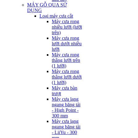
MÁY GỖ QUA SỬ
DỤNG
Loại máy cưa cắt
Máy cưa rong
nhiều lưỡi (lưỡi
trên)
Máy cưa rong
lưỡi dưới nhiều
lưỡi
Máy cưa rong
thẳng lưỡi trên
(1 lưỡi)
Máy cưa rong
thẳng lưỡi dưới
(1 lưỡi)
Máy cưa bàn
trượt
Máy cưa lạng
ngang băng tải
- High Point -
300 mm
Máy cưa lạng
ngang băng tải
- LiiYu - 300
mm