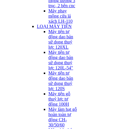
mộng dương 3
trục, 2 bên cnc
Máy phay
mộng cửa lá
xách LH-110
LOẠI MÁY TIỆN
Máy tiện tự
động dao bản
sử dụng thuỷ
lực 120XL
Máy tiện tự
động dao bản
sử dụng thuỷ
lực 120L-54"
Máy tiện tự
động dao bản
sử dụng thuỷ
lực 120S
Máy tiện gỗ
thuỷ lực tự
động 100H
Máy làm hạt gỗ
hoàn toàn tự
động CH-
30/50/60