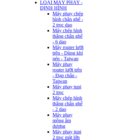
LOẠI MÁY PHAY -
ĐỊNH HÌNH
Máy phay chép
hình chân ghế -
2 trục dao
Máy chép hình
thẳng chân ghế
- 6 dao
Máy router lưỡi
trên - Dùng khí
nén - Taiwan
Máy phay
router lưỡi trên
- Đạp chân -
Taiwan
Máy phay tupi
2 trục
Máy chép hình
thẳng chân ghế
- 2 dao
Máy phay
mộng âm
dương
Máy phay tupi
2 trục mặt lớn