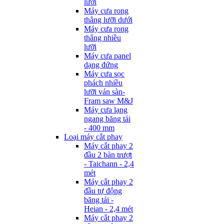
lưỡi
Máy cưa rong
thẳng lưỡi dưới
Máy cưa rong
thẳng nhiều
lưỡi
Máy cưa panel
dạng đứng
Máy cưa sọc
phách nhiều
lưỡi ván sàn-
Fram saw M&J
Máy cưa lạng
ngang băng tải
- 400 mm
Loại máy cắt phay
Máy cắt phay 2
đầu 2 bàn trượt
- Taichann - 2,4
mét
Máy cắt phay 2
đầu tự động
băng tải -
Heian - 2,4 mét
Máy cắt phay 2