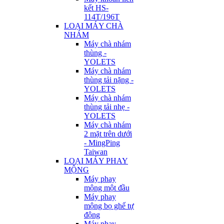
kết HS-
114T/196T
LOẠI MÁY CHÀ
NHÁM
Máy chà nhám
thùng -
YOLETS
Máy chà nhám
thùng tải nặng -
YOLETS
Máy chà nhám
thùng tải nhẹ -
YOLETS
Máy chà nhám
2 mặt trên dưới
- MingPing
Taiwan
LOẠI MÁY PHAY
MỘNG
Máy phay
mộng một đầu
Máy phay
mộng bọ ghế tự
động
Máy phay