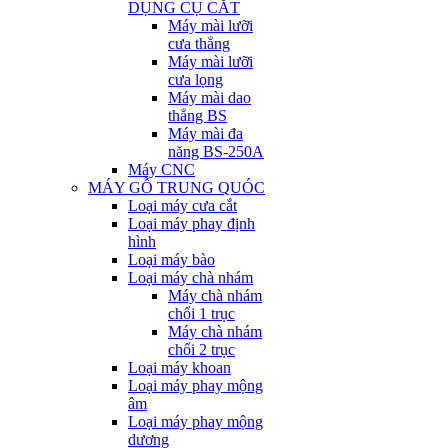
DỤNG CỤ CẮT
Máy mài lưỡi
cưa thẳng
Máy mài lưỡi
cưa lọng
Máy mài dao
thẳng BS
Máy mài đa
năng BS-250A
Máy CNC
MÁY GỖ TRUNG QUÓC
Loại máy cưa cắt
Loại máy phay định
hình
Loại máy bào
Loại máy chà nhám
Máy chà nhám
chổi 1 trục
Máy chà nhám
chổi 2 trục
Loại máy khoan
Loại máy phay mộng
âm
Loại máy phay mộng
dương