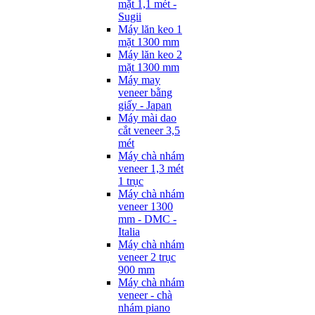
mặt 1,1 mét -
Sugii
Máy lăn keo 1
mặt 1300 mm
Máy lăn keo 2
mặt 1300 mm
Máy may
veneer bằng
giấy - Japan
Máy mài dao
cắt veneer 3,5
mét
Máy chà nhám
veneer 1,3 mét
1 trục
Máy chà nhám
veneer 1300
mm - DMC -
Italia
Máy chà nhám
veneer 2 trục
900 mm
Máy chà nhám
veneer - chà
nhám piano