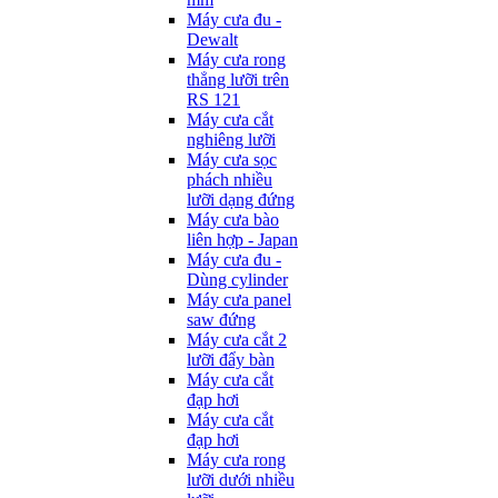
Máy cưa đu -
Dewalt
Máy cưa rong
thẳng lưỡi trên
RS 121
Máy cưa cắt
nghiêng lưỡi
Máy cưa sọc
phách nhiều
lưỡi dạng đứng
Máy cưa bào
liên hợp - Japan
Máy cưa đu -
Dùng cylinder
Máy cưa panel
saw đứng
Máy cưa cắt 2
lưỡi đẩy bàn
Máy cưa cắt
đạp hơi
Máy cưa cắt
đạp hơi
Máy cưa rong
lưỡi dưới nhiều