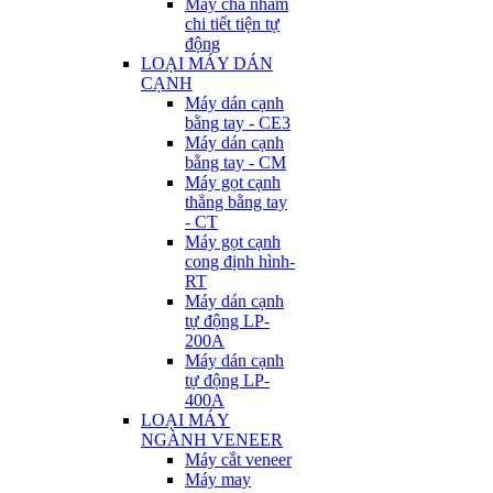
Máy chà nhám
chi tiết tiện tự
động
LOẠI MÁY DÁN
CẠNH
Máy dán cạnh
bằng tay - CE3
Máy dán cạnh
bằng tay - CM
Máy gọt cạnh
thẳng bằng tay
- CT
Máy gọt cạnh
cong định hình-
RT
Máy dán cạnh
tự động LP-
200A
Máy dán cạnh
tự động LP-
400A
LOẠI MÁY
NGÀNH VENEER
Máy cắt veneer
Máy may