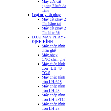
Máy cưa cắt
ngang 2 lưỡi đa
năng
Loại máy cắt phay
Máy cắt phay 2
đầu băng tải
Máy cắt phay 2
đầu bi trượt
LOẠI MÁY PHAY -
ĐỊNH HÌNH
Máy chép hình
chân ghế
Máy phay
CNC chân ghế
Máy chép hình
tròn - LH-40-
TC-S
Máy chép hình
tròn LH-62S
Máy chép hình
tròn LH-28
Máy chép hình
tròn LH-28TC
Máy chép hình
tròn LH-28-