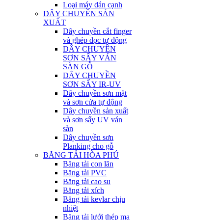
Loại máy dán cạnh
DÂY CHUYỀN SẢN
XUẤT
Dây chuyền cắt finger
và ghép dọc tự động
DÂY CHUYỀN
SƠN SẤY VÁN
SÀN GỖ
DÂY CHUYỀN
SƠN SẤY IR-UV
Dây chuyền sơn mặt
và sơn cửa tự động
Dây chuyền sản xuất
và sơn sấy UV ván
sàn
Dây chuyền sơn
Planking cho gỗ
BĂNG TẢI HÒA PHÚ
Băng tải con lăn
Băng tải PVC
Băng tải cao su
Băng tải xích
Băng tải kevlar chịu
nhiệt
Băng tải lưới thép mạ