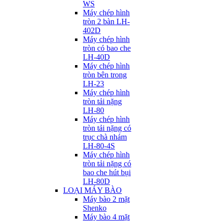
WS
Máy chép hình
tròn 2 bàn LH-
402D
Máy chép hình
tròn có bao che
LH-40D
Máy chép hình
tròn bên trong
LH-23
Máy chép hình
tròn tải nặng
LH-80
Máy chép hình
tròn tải nặng có
trục chà nhám
LH-80-4S
Máy chép hình
tròn tải nặng có
bao che hút bụi
LH-80D
LOẠI MÁY BÀO
Máy bào 2 mặt
Shenko
Máy bào 4 mặt