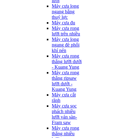
lưỡi
Máy cưa lọng
ngang bằng
thuỷ lực
Máy cưa đu
Máy cưa rong
lưỡi trên nhiều
Máy cưa lọng
ngang đè phôi
khí nén
Máy cưa rong
thẳng lưỡi dưới
- Kuang Yung
Máy cưa rong
thẳng ripsaw
lưỡi dưới -
Kuang Yung
Máy cưa cắt
rãnh
Máy cưa sọc
phách nhiều
lưỡi ván sàn-
Fram saw
Máy cưa rong
thẳng nhiều