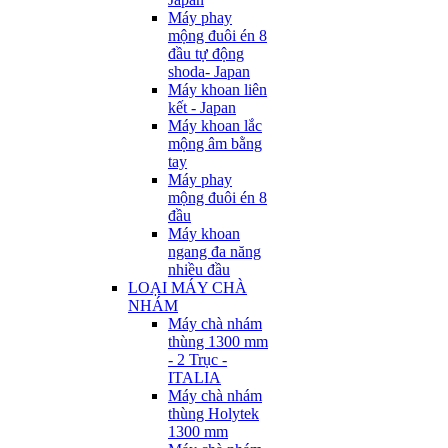
Máy phay
mộng đuôi én 8
đầu tự động
shoda- Japan
Máy khoan liên
kết - Japan
Máy khoan lắc
mộng âm bằng
tay
Máy phay
mộng đuôi én 8
đầu
Máy khoan
ngang đa năng
nhiều đầu
LOẠI MÁY CHÀ
NHÁM
Máy chà nhám
thùng 1300 mm
- 2 Trục -
ITALIA
Máy chà nhám
thùng Holytek
1300 mm