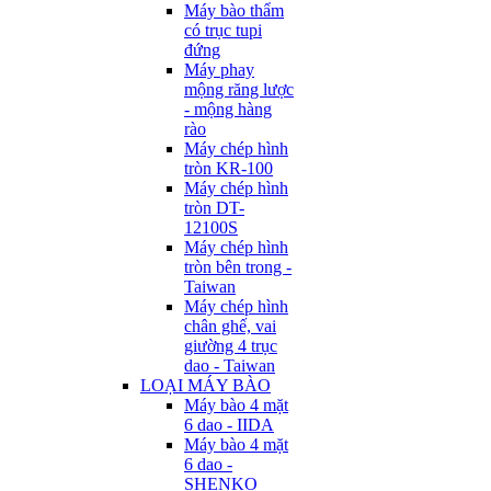
Máy bào thẩm
có trục tupi
đứng
Máy phay
mộng răng lược
- mộng hàng
rào
Máy chép hình
tròn KR-100
Máy chép hình
tròn DT-
12100S
Máy chép hình
tròn bên trong -
Taiwan
Máy chép hình
chân ghế, vai
giường 4 trục
dao - Taiwan
LOẠI MÁY BÀO
Máy bào 4 mặt
6 dao - IIDA
Máy bào 4 mặt
6 dao -
SHENKO