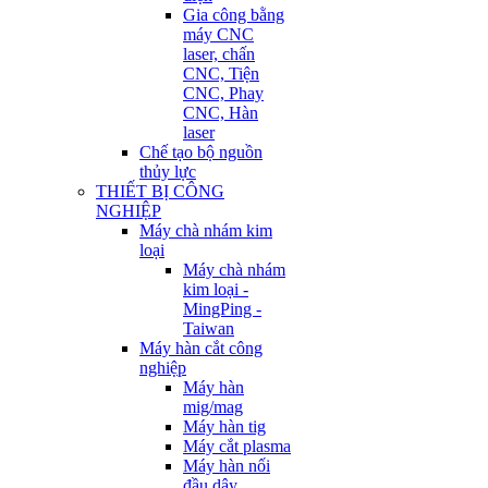
Gia công bằng
máy CNC
laser, chấn
CNC, Tiện
CNC, Phay
CNC, Hàn
laser
Chế tạo bộ nguồn
thủy lực
THIẾT BỊ CÔNG
NGHIỆP
Máy chà nhám kim
loại
Máy chà nhám
kim loại -
MingPing -
Taiwan
Máy hàn cắt công
nghiệp
Máy hàn
mig/mag
Máy hàn tig
Máy cắt plasma
Máy hàn nối
đầu dây