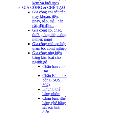
kẽm và lưới inox
GIA CÔNG & CHẾ TẠO
Gia công chi tiết trên
máy khoan, tiện,
phay, bào, mài, hàn
cắt, đột dập...
Gia công co, chạc,
đường ống thép công
nghiệp nặng
Gia công chế tạo hộp
giảm tốc công nghiệp
Gia công phụ kiện
bằng kim loại cho
ngành gỗ
Chân bàn cho
Bar
Chân Bàn inox
bóng (SUS
304)
Khung ghế
bằng nhôm
Chân bàn, ghế
bằng ghê bằng
sất sơn tĩnh
điện