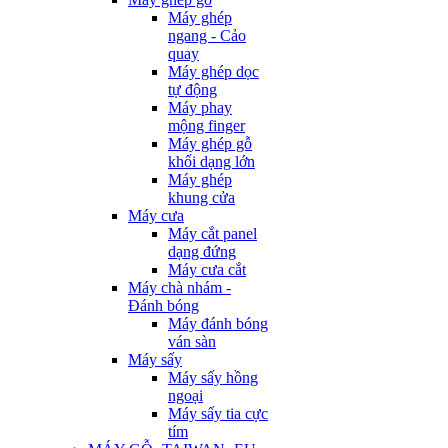
Máy ghép
ngang - Cảo
quay
Máy ghép dọc
tự động
Máy phay
mộng finger
Máy ghép gỗ
khối dạng lớn
Máy ghép
khung cửa
Máy cưa
Máy cắt panel
dạng đứng
Máy cưa cắt
Máy chà nhám -
Đánh bóng
Máy đánh bóng
ván sàn
Máy sấy
Máy sấy hồng
ngoại
Máy sấy tia cực
tím