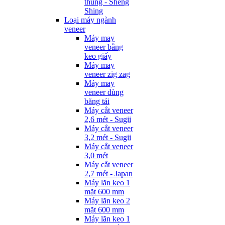
thùng - Sheng
Shing
Loại máy ngành
veneer
Máy may
veneer bằng
keo giấy
Máy may
veneer zig zag
Máy may
veneer dùng
băng tải
Máy cắt veneer
2,6 mét - Sugii
Máy cắt veneer
3,2 mét - Sugii
Máy cắt veneer
3,0 mét
Máy cắt veneer
2,7 mét - Japan
Máy lăn keo 1
mặt 600 mm
Máy lăn keo 2
mặt 600 mm
Máy lăn keo 1