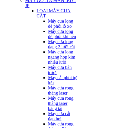
MÁY GỖ -TAIWAN -EU -
JP
LOẠI MÁY CƯA
CẮT
Máy cưa lọng
đè phôi lò xo
Máy cưa lọng
đè phôi khí nén
Máy cưa lọng
dạng 2 lưỡi cắt
Máy cưa lọng
ngang hợp kim
nhiều lưỡi
Máy cưa bàn
trượt
Máy cắt phôi tự
lựa
Máy cưa rong
thẳng laser
Máy cưa rong
thẳng laser
băng tải
Máy cưa cắt
đạp hơi
Máy cưa rong