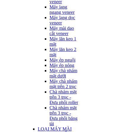
veneer
Máy lạng
ngang veneer
Máy lạng dọc
veneer
Máy mài dao
cắt veneer
Máy lăn keo 1
mặt
Máy lăn keo 2
mặt
Máy ép nguội
Máy ép nóng
Máy chà nhám
mặt dưới
Máy chà nhám
mặt trên 2 trục
Chà nhám mặt
trên 3 trục -
Đưa phôi roller
Chà nhám mặt
trên 3 trục -
Đưa phôi băng
tải
LOẠI MÁY MÀI