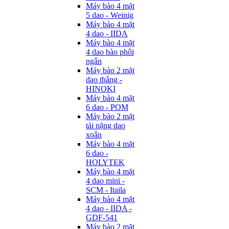
Máy bào 4 mặt
5 dao - Weinig
Máy bào 4 mặt
4 dao - IIDA
Máy bào 4 mặt
4 dao bào phôi
ngắn
Máy bào 2 mặt
dao thẳng -
HINOKI
Máy bào 4 mặt
6 dao - POM
Máy bào 2 mặt
tải nặng dao
xoắn
Máy bào 4 mặt
6 dao -
HOLYTEK
Máy bào 4 mặt
4 dao mini -
SCM - Itaila
Máy bào 4 mặt
4 dao - IIDA -
GDF-541
Máy bào 2 mặt