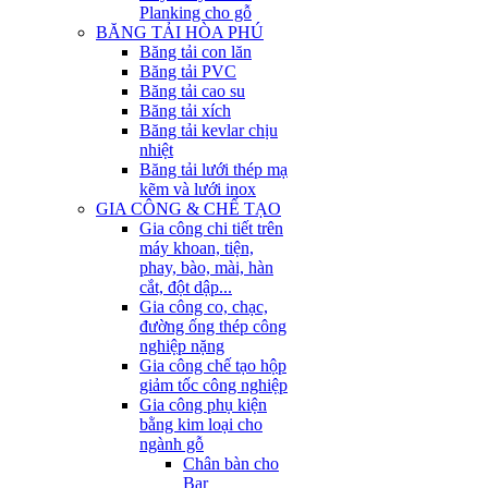
Planking cho gỗ
BĂNG TẢI HÒA PHÚ
Băng tải con lăn
Băng tải PVC
Băng tải cao su
Băng tải xích
Băng tải kevlar chịu
nhiệt
Băng tải lưới thép mạ
kẽm và lưới inox
GIA CÔNG & CHẾ TẠO
Gia công chi tiết trên
máy khoan, tiện,
phay, bào, mài, hàn
cắt, đột dập...
Gia công co, chạc,
đường ống thép công
nghiệp nặng
Gia công chế tạo hộp
giảm tốc công nghiệp
Gia công phụ kiện
bằng kim loại cho
ngành gỗ
Chân bàn cho
Bar