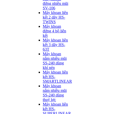
đứng nhiều mũi
SV-106
Máy khoan liên
kết 2 dãy HS-
TWINS
Máy khoan
đứng 4 bộ liên
kết
Máy khoan liên
kết 3 dãy HS-
63T
Máy khoan
nằm nhiều mũi
SS-240 dùng
khí nén
Máy khoan liên
kết HS-
SMARTLINEAR
Máy khoan
nằm nhiều mũi
SS-240 dùng
thuỷ lực
Máy khoan liên
kết HS-
SUPERLINEAR