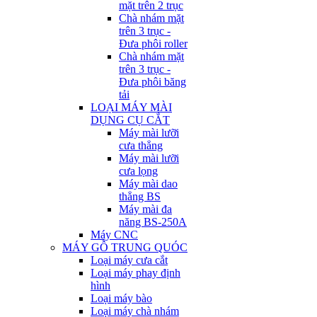
mặt trên 2 trục
Chà nhám mặt
trên 3 trục -
Đưa phôi roller
Chà nhám mặt
trên 3 trục -
Đưa phôi băng
tải
LOẠI MÁY MÀI
DỤNG CỤ CẮT
Máy mài lưỡi
cưa thẳng
Máy mài lưỡi
cưa lọng
Máy mài dao
thẳng BS
Máy mài đa
năng BS-250A
Máy CNC
MÁY GỖ TRUNG QUÓC
Loại máy cưa cắt
Loại máy phay định
hình
Loại máy bào
Loại máy chà nhám