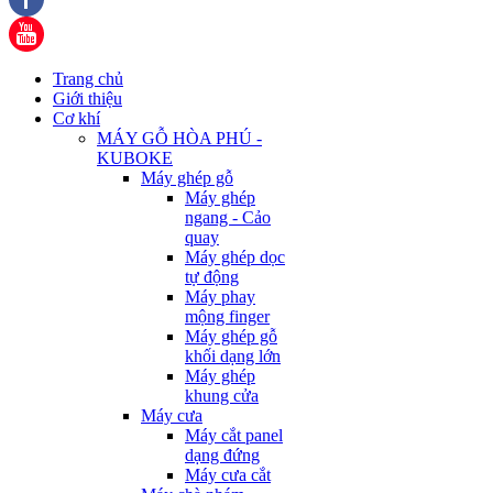
Trang chủ
Giới thiệu
Cơ khí
MÁY GỖ HÒA PHÚ -
KUBOKE
Máy ghép gỗ
Máy ghép
ngang - Cảo
quay
Máy ghép dọc
tự động
Máy phay
mộng finger
Máy ghép gỗ
khối dạng lớn
Máy ghép
khung cửa
Máy cưa
Máy cắt panel
dạng đứng
Máy cưa cắt