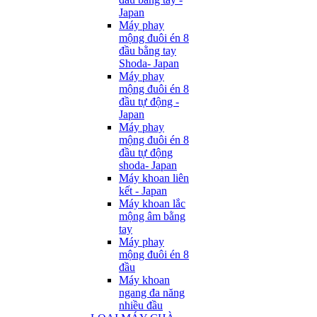
Japan
Máy phay
mộng đuôi én 8
đầu bằng tay
Shoda- Japan
Máy phay
mộng đuôi én 8
đầu tự động -
Japan
Máy phay
mộng đuôi én 8
đầu tự động
shoda- Japan
Máy khoan liên
kết - Japan
Máy khoan lắc
mộng âm bằng
tay
Máy phay
mộng đuôi én 8
đầu
Máy khoan
ngang đa năng
nhiều đầu