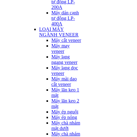
tự động LP-
200A
Máy dán cạnh
tự động LP-
400A
LOẠI MÁY
NGÀNH VENEER
Máy cắt veneer
Máy may
veneer
Máy lạng
ngang veneer
Máy lạng dọc
veneer
Máy mài dao
cắt veneer
Máy lăn keo 1
mặt
Máy lăn keo 2
mặt
Máy ép nguội
Máy ép nóng
Máy chà nhám
mặt dưới
Máy chà nhám