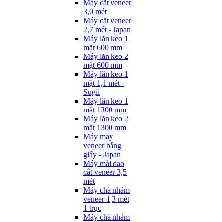
Máy cắt veneer
3,0 mét
Máy cắt veneer
2,7 mét - Japan
Máy lăn keo 1
mặt 600 mm
Máy lăn keo 2
mặt 600 mm
Máy lăn keo 1
mặt 1,1 mét -
Sugii
Máy lăn keo 1
mặt 1300 mm
Máy lăn keo 2
mặt 1300 mm
Máy may
veneer bằng
giấy - Japan
Máy mài dao
cắt veneer 3,5
mét
Máy chà nhám
veneer 1,3 mét
1 trục
Máy chà nhám