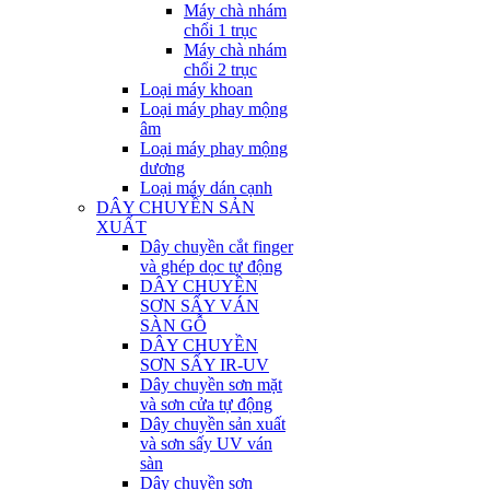
Máy chà nhám
chổi 1 trục
Máy chà nhám
chổi 2 trục
Loại máy khoan
Loại máy phay mộng
âm
Loại máy phay mộng
dương
Loại máy dán cạnh
DÂY CHUYỀN SẢN
XUẤT
Dây chuyền cắt finger
và ghép dọc tự động
DÂY CHUYỀN
SƠN SẤY VÁN
SÀN GỖ
DÂY CHUYỀN
SƠN SẤY IR-UV
Dây chuyền sơn mặt
và sơn cửa tự động
Dây chuyền sản xuất
và sơn sấy UV ván
sàn
Dây chuyền sơn