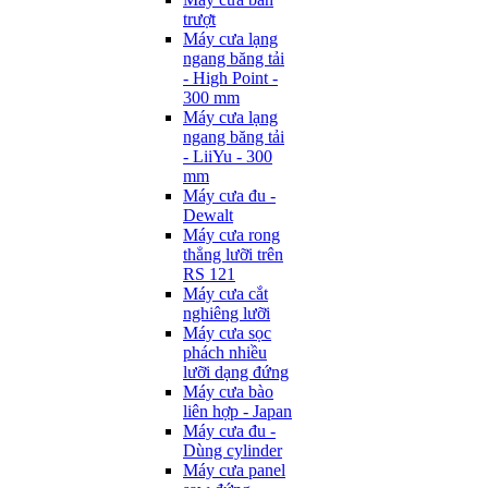
trượt
Máy cưa lạng
ngang băng tải
- High Point -
300 mm
Máy cưa lạng
ngang băng tải
- LiiYu - 300
mm
Máy cưa đu -
Dewalt
Máy cưa rong
thẳng lưỡi trên
RS 121
Máy cưa cắt
nghiêng lưỡi
Máy cưa sọc
phách nhiều
lưỡi dạng đứng
Máy cưa bào
liên hợp - Japan
Máy cưa đu -
Dùng cylinder
Máy cưa panel