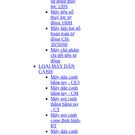
sử dụng thuỷ
lực 120S
Máy tiện gỗ
thuỷ lực tự
động 100H
Máy làm hạt gỗ
hoàn toàn tự
động CH-
30/50/60
Máy chà nhám
chi tiết tiện tự
động
LOẠI MÁY DÁN
CẠNH
Máy dán cạnh
bằng tay - CE3
Máy dán cạnh
bằng tay - CM
Máy gọt cạnh
thẳng bằng tay
- CT
Máy gọt cạnh
cong định hình-
RT
Máy dán cạnh