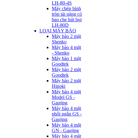
LH-80-4S
Máy chép hình
tròn tải nặng có
bao che hút bụi
LH-80D
LOẠI MÁY BÀO
Máy bào 2 mặt
Shenko
Máy bào 4 mặt
- Shenko
Máy bào 1 mặt
Goodtek
Máy bào 2 mặt
Goodtek
Máy bào 2 mặt
Hinoki
Máy bào 4 mặt
Model GS -
Gaujing
Máy bào 4 mặt
phôi ngắn GS -
Gaujing
Máy bào 4 mặt
GN - Gaujing
Máy bào 4 mặt