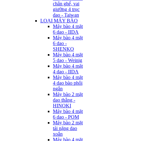
chân ghế, vai
giường 4 trục
dao - Taiwan
LOẠI MÁY BÀO
Máy bào 4 mặt
6 dao - IIDA
Máy bào 4 mặt
6 dao -
SHENKO
Máy bào 4 mặt
5 dao - Weinig
Máy bào 4 mặt
4 dao - IIDA
Máy bào 4 mặt
4 dao bào phôi
ngắn
Máy bào 2 mặt
dao thẳng -
HINOKI
Máy bào 4 mặt
6 dao - POM
Máy bào 2 mặt
tải nặng dao
xoắn
Máy bào 4 mặt