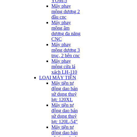
YOM-5
Máy phay
mộng dương 2
đầu cnc
Máy phay
mộng âm
dương đa năng
CNC
Máy phay
mộng dương 3
trục, 2 bên cnc
Máy phay
mộng cửa lá
xách LH-110
LOẠI MÁY TIỆN
Máy tiện tự
động dao bản
sử dụng thuỷ
lực 120XL
Máy tiện tự
động dao bản
sử dụng thuỷ
lực 120L-54"
Máy tiện tự
động dao bản