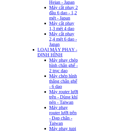
Heian - Japan
Máy cắt phay 2
đầu 6 dao - 1,2
mét - Japan
Máy cắt phay
1,3 mét 4 dao
Máy cắt phay
2,4 mét 6 dao -
Japan
LOẠI MÁY PHAY -
ĐỊNH HÌNH
Máy phay chép
hình chân ghế -
2 trục dao
Máy chép hình
thẳng chân ghế
- 6 dao
Máy router lưỡi
trên - Dùng khí
nén - Taiwan
Máy phay
router lưỡi trên
- Đạp chân -
Taiwan
Máy phay tupi