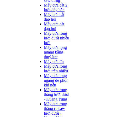
saw đứng
Máy cưa cắt 2
lưỡi đẩy bàn
Máy cưa cắt
đạp hơi
Máy cưa cắt
đạp hơi
Máy cưa rong
lưỡi dưới nhiều
lưỡi
Máy cưa lọng
ngang bằng
thuỷ lực
Máy cưa đu
Máy cưa rong
lưỡi trên nhiều
Máy cưa lọng
ngang đè phôi
khí nén
Máy cưa rong
thẳng lưỡi dưới
- Kuang Yung
Máy cưa rong
thẳng ripsaw
lưỡi dưới -