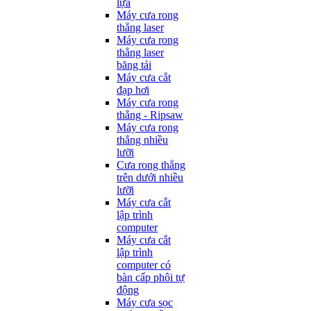
lựa
Máy cưa rong
thẳng laser
Máy cưa rong
thẳng laser
băng tải
Máy cưa cắt
đạp hơi
Máy cưa rong
thẳng - Ripsaw
Máy cưa rong
thẳng nhiều
lưỡi
Cưa rong thẳng
trên dưới nhiều
lưỡi
Máy cưa cắt
lập trình
computer
Máy cưa cắt
lập trình
computer có
bàn cấp phôi tự
động
Máy cưa sọc