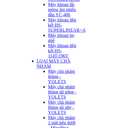
Máy khoan lắc
mộng âm nhiều
đầu YC-406
Máy khoan liên
kết HS-
SUPERLINEAR+A
Máy khoan bọ
ghế
Máy khoan liên
kết HS-
114T/196T
LOẠI MÁY CHÀ
NHÁM
Máy chà nhám
thùng -
YOLETS
Máy chà nhám
thùng tải nặng -
YOLETS
Máy chà nhám
thùng tải nhẹ -
YOLETS
Máy chà nhám
2 mặt trên dưới
- MingPing