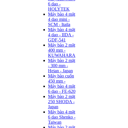
6 dao -
HOLYTEK
Máy bào 4 mặt
4 dao mini -
SCM - Itaila
Máy bào 4 mặt
4 dao - IIDA -
GDF-541
Máy bào 2 mặt
400 mm -
KUWAHARA
Máy bào 2 mặt
- 300 mm -
Heian - Japan
Máy bào cuốn
450 mm -
Máy bào 4 mặt
6 dao - FE-620
Máy bào 2 mặt
250 SHODA -
Japan
Máy bào 4 mặt
6 dao Shenko -
Taiwan
Máy bào 2 mặt