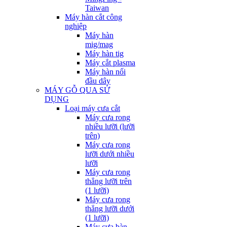
Taiwan
Máy hàn cắt công
nghiệp
Máy hàn
mig/mag
Máy hàn tig
Máy cắt plasma
Máy hàn nối
đầu dây
MÁY GỖ QUA SỬ
DỤNG
Loại máy cưa cắt
Máy cưa rong
nhiều lưỡi (lưỡi
trên)
Máy cưa rong
lưỡi dưới nhiều
lưỡi
Máy cưa rong
thẳng lưỡi trên
(1 lưỡi)
Máy cưa rong
thẳng lưỡi dưới
(1 lưỡi)
Máy cưa bàn