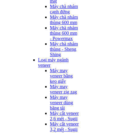
mặt
Máy chà nhám
cạnh đứng
Máy chà nhám
thùng 600 mm
Máy chà nhám
thùng 600 mm
- Powermax
Máy chà nhám
thùng - Sheng
Shing
Loại máy ngành
veneer
Máy may
veneer bằng
keo giấy
Máy may
veneer zig zag
Máy may
veneer dùng
băng tải
Máy cắt veneer
2,6 mét - Sugii
Máy cắt veneer
3,2 mét - Sugii