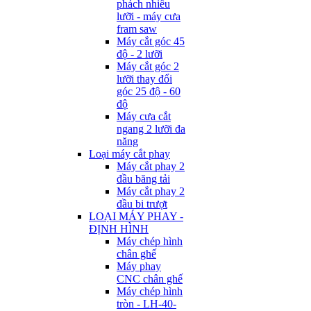
phách nhiều
lưỡi - máy cưa
fram saw
Máy cắt góc 45
độ - 2 lưỡi
Máy cắt góc 2
lưỡi thay đổi
góc 25 độ - 60
độ
Máy cưa cắt
ngang 2 lưỡi đa
năng
Loại máy cắt phay
Máy cắt phay 2
đầu băng tải
Máy cắt phay 2
đầu bi trượt
LOẠI MÁY PHAY -
ĐỊNH HÌNH
Máy chép hình
chân ghế
Máy phay
CNC chân ghế
Máy chép hình
tròn - LH-40-