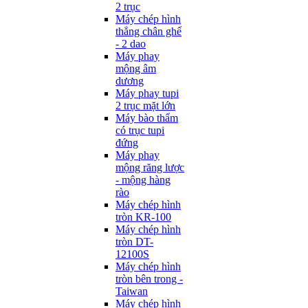
2 trục
Máy chép hình
thẳng chân ghế
- 2 dao
Máy phay
mộng âm
dương
Máy phay tupi
2 trục mặt lớn
Máy bào thẩm
có trục tupi
đứng
Máy phay
mộng răng lược
- mộng hàng
rào
Máy chép hình
tròn KR-100
Máy chép hình
tròn DT-
12100S
Máy chép hình
tròn bên trong -
Taiwan
Máy chép hình