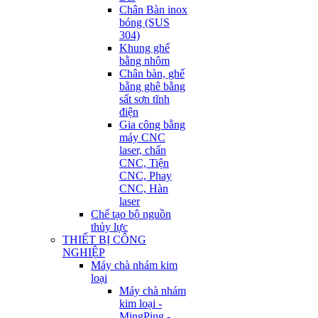
Chân Bàn inox
bóng (SUS
304)
Khung ghế
bằng nhôm
Chân bàn, ghế
bằng ghê bằng
sất sơn tĩnh
điện
Gia công bằng
máy CNC
laser, chấn
CNC, Tiện
CNC, Phay
CNC, Hàn
laser
Chế tạo bộ nguồn
thủy lực
THIẾT BỊ CÔNG
NGHIỆP
Máy chà nhám kim
loại
Máy chà nhám
kim loại -
MingPing -