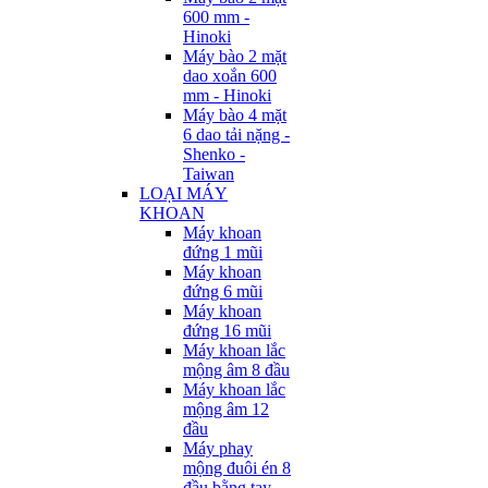
600 mm -
Hinoki
Máy bào 2 mặt
dao xoắn 600
mm - Hinoki
Máy bào 4 mặt
6 dao tải nặng -
Shenko -
Taiwan
LOẠI MÁY
KHOAN
Máy khoan
đứng 1 mũi
Máy khoan
đứng 6 mũi
Máy khoan
đứng 16 mũi
Máy khoan lắc
mộng âm 8 đầu
Máy khoan lắc
mộng âm 12
đầu
Máy phay
mộng đuôi én 8
đầu bằng tay -