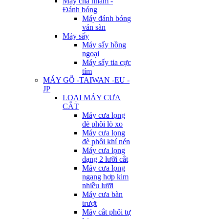
Máy chà nhám -
Đánh bóng
Máy đánh bóng
ván sàn
Máy sấy
Máy sấy hồng
ngoại
Máy sấy tia cực
tím
MÁY GỖ -TAIWAN -EU -
JP
LOẠI MÁY CƯA
CẮT
Máy cưa lọng
đè phôi lò xo
Máy cưa lọng
đè phôi khí nén
Máy cưa lọng
dạng 2 lưỡi cắt
Máy cưa lọng
ngang hợp kim
nhiều lưỡi
Máy cưa bàn
trượt
Máy cắt phôi tự