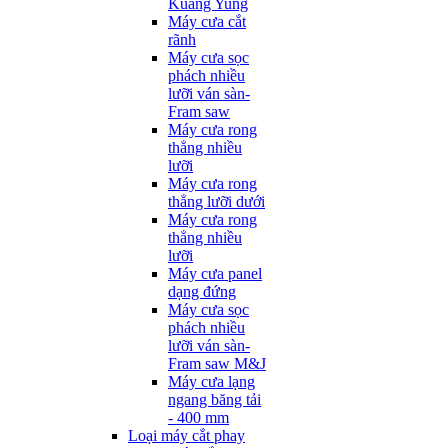
Kuang Yung
Máy cưa cắt
rãnh
Máy cưa sọc
phách nhiều
lưỡi ván sàn-
Fram saw
Máy cưa rong
thẳng nhiều
lưỡi
Máy cưa rong
thẳng lưỡi dưới
Máy cưa rong
thẳng nhiều
lưỡi
Máy cưa panel
dạng đứng
Máy cưa sọc
phách nhiều
lưỡi ván sàn-
Fram saw M&J
Máy cưa lạng
ngang băng tải
- 400 mm
Loại máy cắt phay