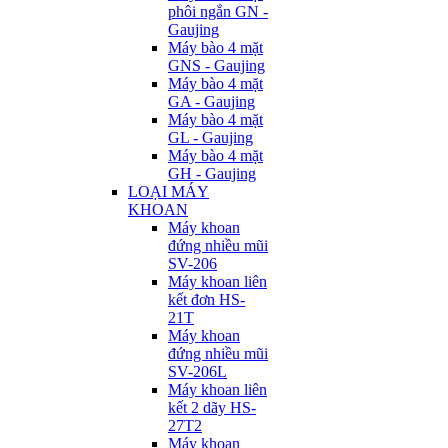
phôi ngắn GN -
Gaujing
Máy bào 4 mặt
GNS - Gaujing
Máy bào 4 mặt
GA - Gaujing
Máy bào 4 mặt
GL - Gaujing
Máy bào 4 mặt
GH - Gaujing
LOẠI MÁY
KHOAN
Máy khoan
đứng nhiều mũi
SV-206
Máy khoan liên
kết đơn HS-
21T
Máy khoan
đứng nhiều mũi
SV-206L
Máy khoan liên
kết 2 dãy HS-
27T2
Máy khoan