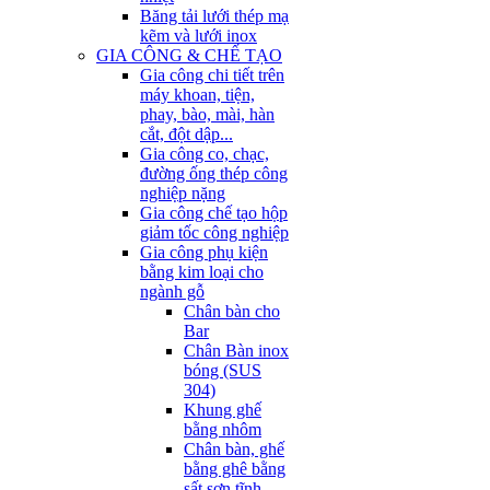
Băng tải lưới thép mạ
kẽm và lưới inox
GIA CÔNG & CHẾ TẠO
Gia công chi tiết trên
máy khoan, tiện,
phay, bào, mài, hàn
cắt, đột dập...
Gia công co, chạc,
đường ống thép công
nghiệp nặng
Gia công chế tạo hộp
giảm tốc công nghiệp
Gia công phụ kiện
bằng kim loại cho
ngành gỗ
Chân bàn cho
Bar
Chân Bàn inox
bóng (SUS
304)
Khung ghế
bằng nhôm
Chân bàn, ghế
bằng ghê bằng
sất sơn tĩnh