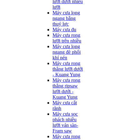
lưỡi dưới nhiều
lưỡi
Máy cưa lọng
ngang bằng
thuỷ lực
Máy cưa đu
Máy cưa rong
lưỡi trên nhiều
Máy cưa lọng
ngang đè phôi
khí nén
Máy cưa rong
thẳng lưỡi dưới
- Kuang Yung
Máy cưa rong
thẳng ripsaw
lưỡi dưới -
Kuang Yung
Máy cưa cắt
rãnh
Máy cưa sọc
phách nhiều
lưỡi ván sàn-
Fram saw
Máy cưa rong