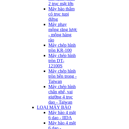
2 trục mặt lớn
Máy bào thẩm
có trục tupi
đứng
Máy phay
mộng răng lược
- mộng hàng
rào
Máy chép hình
tròn KR-100
Máy chép hình
tròn DT-
12100S
Máy chép hình
tròn bên trong -
Taiwan
Máy chép hình
chân ghế, vai
giường 4 trục
dao - Taiwan
LOẠI MÁY BÀO
Máy bào 4 mặt
6 dao - IIDA
Máy bào 4 mặt
6 dao -