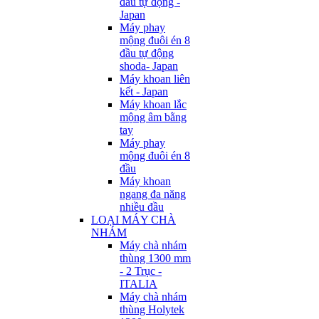
đầu tự động -
Japan
Máy phay
mộng đuôi én 8
đầu tự động
shoda- Japan
Máy khoan liên
kết - Japan
Máy khoan lắc
mộng âm bằng
tay
Máy phay
mộng đuôi én 8
đầu
Máy khoan
ngang đa năng
nhiều đầu
LOẠI MÁY CHÀ
NHÁM
Máy chà nhám
thùng 1300 mm
- 2 Trục -
ITALIA
Máy chà nhám
thùng Holytek