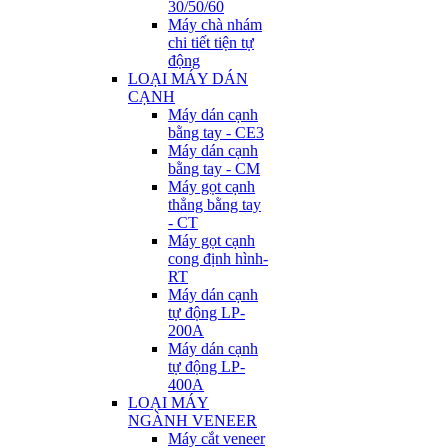
30/50/60
Máy chà nhám
chi tiết tiện tự
động
LOẠI MÁY DÁN
CẠNH
Máy dán cạnh
bằng tay - CE3
Máy dán cạnh
bằng tay - CM
Máy gọt cạnh
thẳng bằng tay
- CT
Máy gọt cạnh
cong định hình-
RT
Máy dán cạnh
tự động LP-
200A
Máy dán cạnh
tự động LP-
400A
LOẠI MÁY
NGÀNH VENEER
Máy cắt veneer