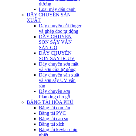
dương
Loại máy dán cạnh
DÂY CHUYỀN SẢN
XUẤT
Dây chuyền cắt finger
và ghép dọc tự động
DÂY CHUYỀN
SƠN SẤY VÁN
SÀN GỖ
DÂY CHUYỀN
SƠN SẤY IR-UV
Dây chuyền sơn mặt
và sơn cửa tự động
Dây chuyền sản xuất
và sơn sấy UV ván
sàn
Dây chuyền sơn
Planking cho gỗ
BĂNG TẢI HÒA PHÚ
Băng tải con lăn
Băng tải PVC
Băng tải cao su
Băng tải xích
Băng tải kevlar chịu
nhiệt