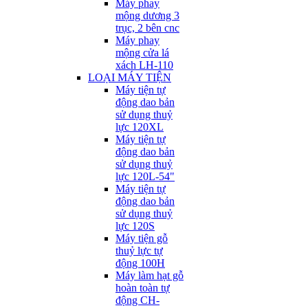
Máy phay
mộng dương 3
trục, 2 bên cnc
Máy phay
mộng cửa lá
xách LH-110
LOẠI MÁY TIỆN
Máy tiện tự
động dao bản
sử dụng thuỷ
lực 120XL
Máy tiện tự
động dao bản
sử dụng thuỷ
lực 120L-54"
Máy tiện tự
động dao bản
sử dụng thuỷ
lực 120S
Máy tiện gỗ
thuỷ lực tự
động 100H
Máy làm hạt gỗ
hoàn toàn tự
động CH-