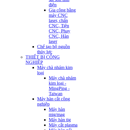
điện
Gia công bằng
máy CNC
laser, chấn
CNC, Tiện
CNC, Phay
CNC, Hàn
laser
Chế tạo bộ nguồn
thủy lực
THIẾT BỊ CÔNG
NGHIỆP
Máy chà nhám kim
loại
Máy chà nhám
kim loại -
MingPing -
Taiwan
Máy hàn cắt công
nghiệp
Máy hàn
mig/mag
Máy hàn tig
Máy cắt plasma