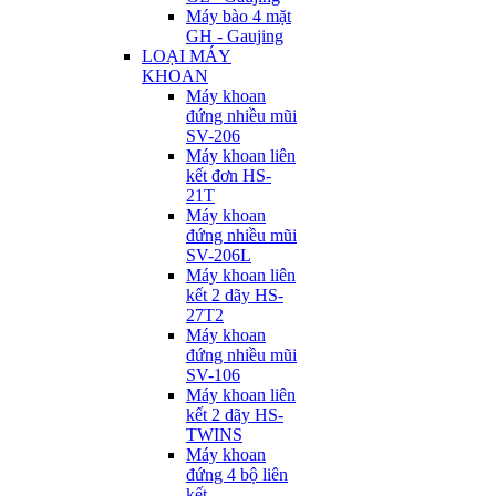
Máy bào 4 mặt
GH - Gaujing
LOẠI MÁY
KHOAN
Máy khoan
đứng nhiều mũi
SV-206
Máy khoan liên
kết đơn HS-
21T
Máy khoan
đứng nhiều mũi
SV-206L
Máy khoan liên
kết 2 dãy HS-
27T2
Máy khoan
đứng nhiều mũi
SV-106
Máy khoan liên
kết 2 dãy HS-
TWINS
Máy khoan
đứng 4 bộ liên
kết