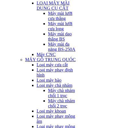
LOẠI MÁY MÀI
DỤNG CỤ CẮT
Máy mài lưỡi
cưa thẳng
Máy mài lưỡi
cưa lọng
Máy mài dao
thẳng BS
Máy mài đa
năng BS-250A
Máy CNC
MÁY GỖ TRUNG QUÓC
Loại máy cưa cắt
Loại máy phay định
hình
Loại máy bào
Loại máy chà nhám
Máy chà nhám
chổi 1 trục
Máy chà nhám
chổi 2 trục
Loại máy khoan
Loại máy phay mộng
âm
Loại máy phay mộng