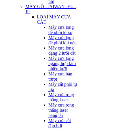
tím
MÁY GỖ -TAIWAN -EU -
JP
LOẠI MÁY CƯA
CẮT
Máy cưa lọng
đè phôi lò xo
Máy cưa lọng
đè phôi khí nén
Máy cưa lọng
dạng 2 lưỡi cắt
Máy cưa lọng
ngang hợp kim
nhiều lưỡi
Máy cưa bàn
trượt
Máy cắt phôi tự
lựa
Máy cưa rong
thẳng laser
Máy cưa rong
thẳng laser
băng tải
Máy cưa cắt
đạp hơi