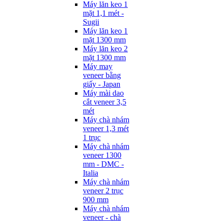
Máy lăn keo 1
mặt 1,1 mét -
Sugii
Máy lăn keo 1
mặt 1300 mm
Máy lăn keo 2
mặt 1300 mm
Máy may
veneer bằng
giấy - Japan
Máy mài dao
cắt veneer 3,5
mét
Máy chà nhám
veneer 1,3 mét
1 trục
Máy chà nhám
veneer 1300
mm - DMC -
Italia
Máy chà nhám
veneer 2 trục
900 mm
Máy chà nhám
veneer - chà