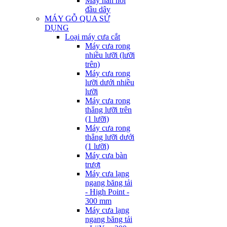
Máy hàn nối
đầu dây
MÁY GỖ QUA SỬ
DỤNG
Loại máy cưa cắt
Máy cưa rong
nhiều lưỡi (lưỡi
trên)
Máy cưa rong
lưỡi dưới nhiều
lưỡi
Máy cưa rong
thẳng lưỡi trên
(1 lưỡi)
Máy cưa rong
thẳng lưỡi dưới
(1 lưỡi)
Máy cưa bàn
trượt
Máy cưa lạng
ngang băng tải
- High Point -
300 mm
Máy cưa lạng
ngang băng tải