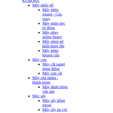
KUBOKE
Máy ghép gỗ
Máy ghép
ngang - Cảo
quay
Máy ghép dọc
tự động
Máy phay
mộng finger
Máy ghép gỗ
khối dạng lớn
Máy ghép
khung cửa
Máy cưa
Máy cắt panel
dạng đứng
Máy cưa cắt
Máy chà nhám -
Đánh bóng
Máy đánh bóng
ván sàn
Máy sấy
Máy sấy hồng
ngoại
Máy sấy tia cực