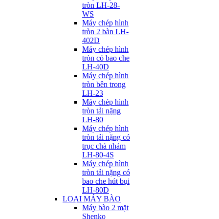
tròn LH-28-
WS
Máy chép hình
tròn 2 bàn LH-
402D
Máy chép hình
tròn có bao che
LH-40D
Máy chép hình
tròn bên trong
LH-23
Máy chép hình
tròn tải nặng
LH-80
Máy chép hình
tròn tải nặng có
trục chà nhám
LH-80-4S
Máy chép hình
tròn tải nặng có
bao che hút bụi
LH-80D
LOẠI MÁY BÀO
Máy bào 2 mặt
Shenko