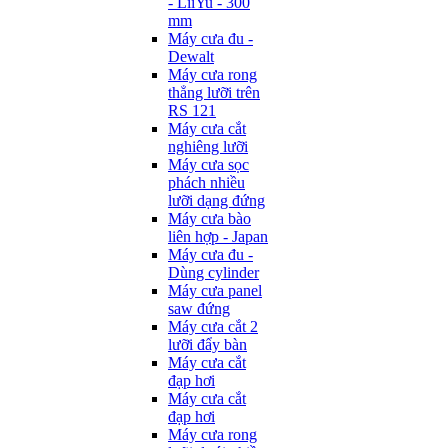
- LiiYu - 300
mm
Máy cưa đu -
Dewalt
Máy cưa rong
thẳng lưỡi trên
RS 121
Máy cưa cắt
nghiêng lưỡi
Máy cưa sọc
phách nhiều
lưỡi dạng đứng
Máy cưa bào
liên hợp - Japan
Máy cưa đu -
Dùng cylinder
Máy cưa panel
saw đứng
Máy cưa cắt 2
lưỡi đẩy bàn
Máy cưa cắt
đạp hơi
Máy cưa cắt
đạp hơi
Máy cưa rong