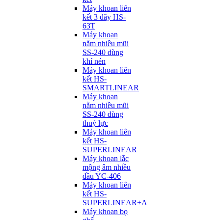
Máy khoan liên
kết 3 dãy HS-
63T
Máy khoan
nằm nhiều mũi
SS-240 dùng
khí nén
Máy khoan liên
kết HS-
SMARTLINEAR
Máy khoan
nằm nhiều mũi
SS-240 dùng
thuỷ lực
Máy khoan liên
kết HS-
SUPERLINEAR
Máy khoan lắc
mộng âm nhiều
đầu YC-406
Máy khoan liên
kết HS-
SUPERLINEAR+A
Máy khoan bọ