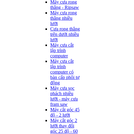
Máy cưa rong
thẳng - Ripsaw
Máy cưa rong
thẳng nhiều
lưỡi
Cưa rong thẳng
trên dưới nhiều
lưỡi
Máy cưa cắt
lập trình
computer
Máy cưa cắt
lập trình
computer có
bàn cấp phôi tự
động
Máy cưa sọc
phách nhiều
lưỡi - máy cưa
fram saw
Máy cắt góc 45
độ - 2 lưỡi
Máy cắt góc 2
lưỡi thay đổi
góc 25 độ - 60