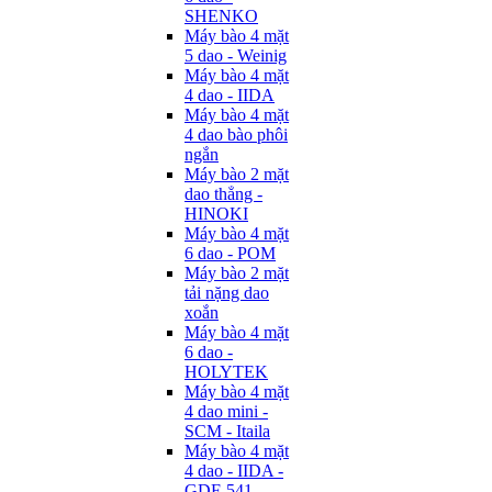
SHENKO
Máy bào 4 mặt
5 dao - Weinig
Máy bào 4 mặt
4 dao - IIDA
Máy bào 4 mặt
4 dao bào phôi
ngắn
Máy bào 2 mặt
dao thẳng -
HINOKI
Máy bào 4 mặt
6 dao - POM
Máy bào 2 mặt
tải nặng dao
xoắn
Máy bào 4 mặt
6 dao -
HOLYTEK
Máy bào 4 mặt
4 dao mini -
SCM - Itaila
Máy bào 4 mặt
4 dao - IIDA -
GDF-541