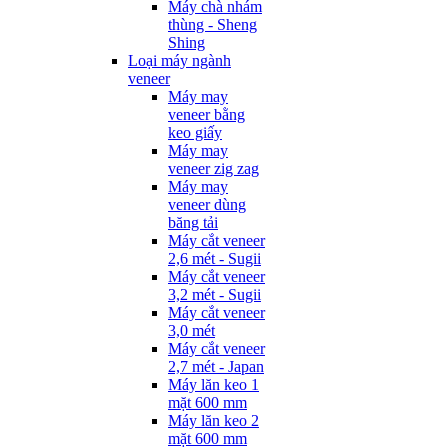
Máy chà nhám
thùng - Sheng
Shing
Loại máy ngành
veneer
Máy may
veneer bằng
keo giấy
Máy may
veneer zig zag
Máy may
veneer dùng
băng tải
Máy cắt veneer
2,6 mét - Sugii
Máy cắt veneer
3,2 mét - Sugii
Máy cắt veneer
3,0 mét
Máy cắt veneer
2,7 mét - Japan
Máy lăn keo 1
mặt 600 mm
Máy lăn keo 2
mặt 600 mm