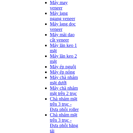
Máy may
veneer
Máy lạng
ngang veneer
Máy lạng dọc
veneer
Máy mài dao
cắt veneer
Máy lăn keo 1
mặt
Máy lăn keo 2
mặt
Máy ép nguội
Máy ép nóng
Máy chà nhám
mặt dưới
Máy chà nhám
mặt trên 2 trục
Chà nhám mặt
trên 3 trục -
Đưa phôi roller
Chà nhám mặt
trên 3 trục -
Đưa phôi băng
tải