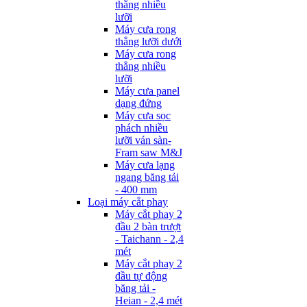
thẳng nhiều
lưỡi
Máy cưa rong
thẳng lưỡi dưới
Máy cưa rong
thẳng nhiều
lưỡi
Máy cưa panel
dạng đứng
Máy cưa sọc
phách nhiều
lưỡi ván sàn-
Fram saw M&J
Máy cưa lạng
ngang băng tải
- 400 mm
Loại máy cắt phay
Máy cắt phay 2
đầu 2 bàn trượt
- Taichann - 2,4
mét
Máy cắt phay 2
đầu tự động
băng tải -
Heian - 2,4 mét