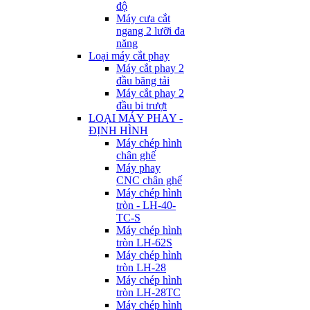
độ
Máy cưa cắt
ngang 2 lưỡi đa
năng
Loại máy cắt phay
Máy cắt phay 2
đầu băng tải
Máy cắt phay 2
đầu bi trượt
LOẠI MÁY PHAY -
ĐỊNH HÌNH
Máy chép hình
chân ghế
Máy phay
CNC chân ghế
Máy chép hình
tròn - LH-40-
TC-S
Máy chép hình
tròn LH-62S
Máy chép hình
tròn LH-28
Máy chép hình
tròn LH-28TC
Máy chép hình