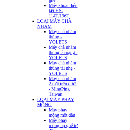
ghế
Máy khoan liên
kết HS-
114T/196T
LOẠI MÁY CHÀ
NHÁM
Máy chà nhám
thùng -
YOLETS
Máy chà nhám
thùng tải nặng -
YOLETS
Máy chà nhám
thùng tải nhẹ -
YOLETS
Máy chà nhám
2 mặt trên dưới
- MingPing
Taiwan
LOẠI MÁY PHAY
MỘNG
Máy phay
mộng một đầu
Máy phay
mộng bọ ghế tự