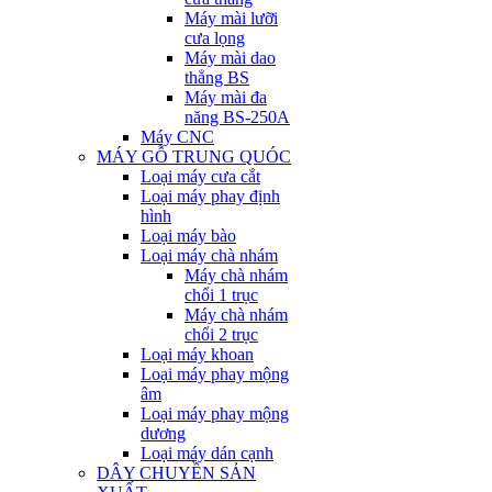
Máy mài lưỡi
cưa lọng
Máy mài dao
thẳng BS
Máy mài đa
năng BS-250A
Máy CNC
MÁY GỖ TRUNG QUÓC
Loại máy cưa cắt
Loại máy phay định
hình
Loại máy bào
Loại máy chà nhám
Máy chà nhám
chổi 1 trục
Máy chà nhám
chổi 2 trục
Loại máy khoan
Loại máy phay mộng
âm
Loại máy phay mộng
dương
Loại máy dán cạnh
DÂY CHUYỀN SẢN