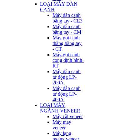
LOẠI MÁY DÁN
CẠNH
Máy dán cạnh
bằng tay - CE3
Máy dán cạnh
bằng tay - CM
Máy gọt cạnh
thẳng bằng tay
- CT
Máy gọt cạnh
cong định hình-
RT
Máy dán cạnh
tự động LP-
200A
Máy dán cạnh
tự động LP-
400A
LOẠI MÁY
NGÀNH VENEER
Máy cắt veneer
Máy may
veneer
Máy lạng
ngang veneer