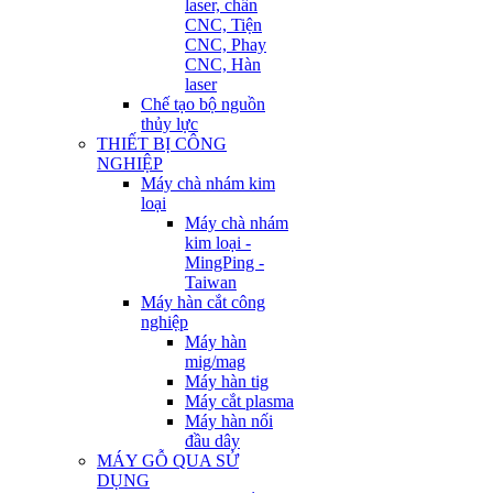
laser, chấn
CNC, Tiện
CNC, Phay
CNC, Hàn
laser
Chế tạo bộ nguồn
thủy lực
THIẾT BỊ CÔNG
NGHIỆP
Máy chà nhám kim
loại
Máy chà nhám
kim loại -
MingPing -
Taiwan
Máy hàn cắt công
nghiệp
Máy hàn
mig/mag
Máy hàn tig
Máy cắt plasma
Máy hàn nối
đầu dây
MÁY GỖ QUA SỬ
DỤNG