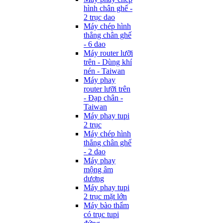
hình chân ghế -
2 trục dao
Máy chép hình
thẳng chân ghế
- 6 dao
Máy router lưỡi
trên - Dùng khí
nén - Taiwan
Máy phay
router lưỡi trên
- Đạp chân -
Taiwan
Máy phay tupi
2 trục
Máy chép hình
thẳng chân ghế
- 2 dao
Máy phay
mộng âm
dương
Máy phay tupi
2 trục mặt lớn
Máy bào thẩm
có trục tupi