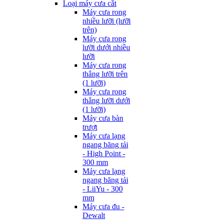
Loại máy cưa cắt
Máy cưa rong
nhiều lưỡi (lưỡi
trên)
Máy cưa rong
lưỡi dưới nhiều
lưỡi
Máy cưa rong
thẳng lưỡi trên
(1 lưỡi)
Máy cưa rong
thẳng lưỡi dưới
(1 lưỡi)
Máy cưa bàn
trượt
Máy cưa lạng
ngang băng tải
- High Point -
300 mm
Máy cưa lạng
ngang băng tải
- LiiYu - 300
mm
Máy cưa đu -
Dewalt