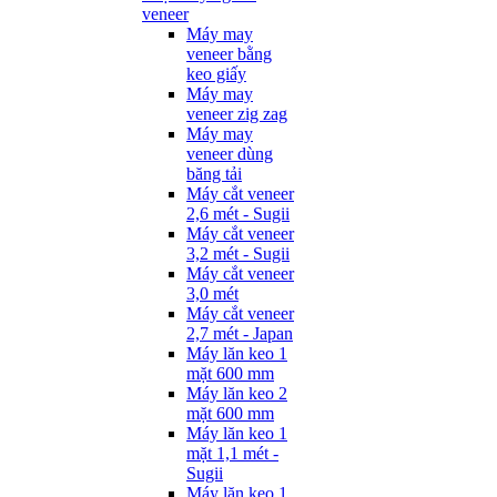
veneer
Máy may
veneer bằng
keo giấy
Máy may
veneer zig zag
Máy may
veneer dùng
băng tải
Máy cắt veneer
2,6 mét - Sugii
Máy cắt veneer
3,2 mét - Sugii
Máy cắt veneer
3,0 mét
Máy cắt veneer
2,7 mét - Japan
Máy lăn keo 1
mặt 600 mm
Máy lăn keo 2
mặt 600 mm
Máy lăn keo 1
mặt 1,1 mét -
Sugii
Máy lăn keo 1