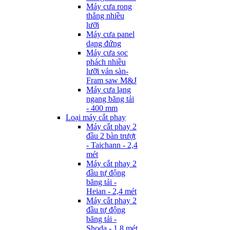
Máy cưa rong
thẳng nhiều
lưỡi
Máy cưa panel
dạng đứng
Máy cưa sọc
phách nhiều
lưỡi ván sàn-
Fram saw M&J
Máy cưa lạng
ngang băng tải
- 400 mm
Loại máy cắt phay
Máy cắt phay 2
đầu 2 bàn trượt
- Taichann - 2,4
mét
Máy cắt phay 2
đầu tự động
băng tải -
Heian - 2,4 mét
Máy cắt phay 2
đầu tự động
băng tải -
Shoda - 1,8 mét