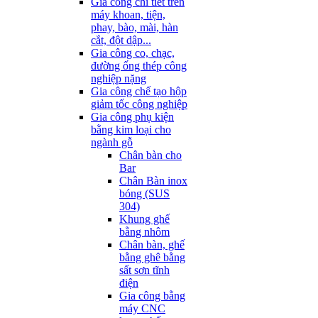
Gia công chi tiết trên
máy khoan, tiện,
phay, bào, mài, hàn
cắt, đột dập...
Gia công co, chạc,
đường ống thép công
nghiệp nặng
Gia công chế tạo hộp
giảm tốc công nghiệp
Gia công phụ kiện
bằng kim loại cho
ngành gỗ
Chân bàn cho
Bar
Chân Bàn inox
bóng (SUS
304)
Khung ghế
bằng nhôm
Chân bàn, ghế
bằng ghê bằng
sất sơn tĩnh
điện
Gia công bằng
máy CNC