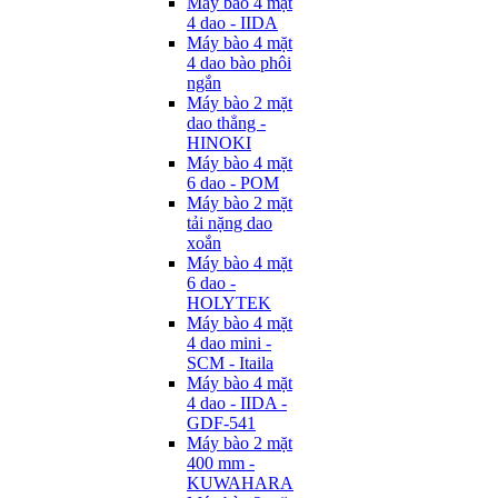
Máy bào 4 mặt
4 dao - IIDA
Máy bào 4 mặt
4 dao bào phôi
ngắn
Máy bào 2 mặt
dao thẳng -
HINOKI
Máy bào 4 mặt
6 dao - POM
Máy bào 2 mặt
tải nặng dao
xoắn
Máy bào 4 mặt
6 dao -
HOLYTEK
Máy bào 4 mặt
4 dao mini -
SCM - Itaila
Máy bào 4 mặt
4 dao - IIDA -
GDF-541
Máy bào 2 mặt
400 mm -
KUWAHARA