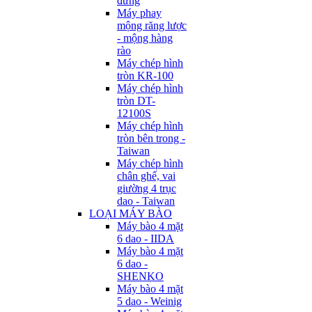
đứng
Máy phay
mộng răng lược
- mộng hàng
rào
Máy chép hình
tròn KR-100
Máy chép hình
tròn DT-
12100S
Máy chép hình
tròn bên trong -
Taiwan
Máy chép hình
chân ghế, vai
giường 4 trục
dao - Taiwan
LOẠI MÁY BÀO
Máy bào 4 mặt
6 dao - IIDA
Máy bào 4 mặt
6 dao -
SHENKO
Máy bào 4 mặt
5 dao - Weinig