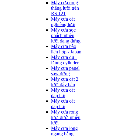
Máy cưa rong
thẳng lưỡi trên
RS 121
Máy cưa cắt
nghiêng lưỡi
Máy cưa sọc
phách nhiều
lưỡi dạng đứng
Máy cưa bào
liên hợp - Japan
Máy cưa đu -
Dùng cylinder
Máy cưa panel
saw đứng
Máy cưa cắt 2
lưỡi đẩy bàn
Máy cưa cắt
đạp hơi
Máy cưa cắt
đạp hơi
Máy cưa rong
lưỡi dưới nhiều
lưỡi
Máy cưa lọng
ngang bằng