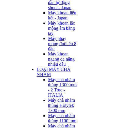
đầu tự động
shoda- Japan
Máy khoan liên
kết - Japan
Máy khoan lắc
mộng âm bằng
tay
Máy phay
mộng đuôi én 8
đầu
Máy khoan
ngang đa năng
nhiều đầu
LOẠI MÁY CHÀ
NHÁM
Máy chà nhám
thùng 1300 mm
- 2 Trục -
ITALIA
Máy chà nhám
thùng Holytek
1300 mm
Máy chà nhám
thùng 1100 mm
Máy chà nhám