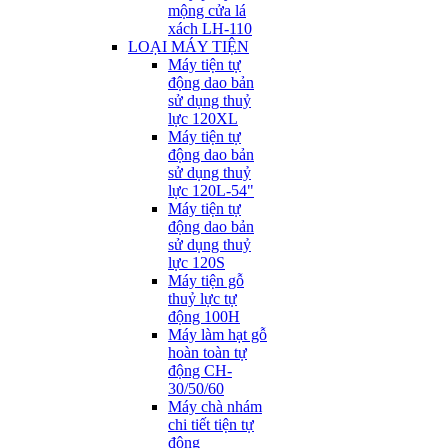
mộng cửa lá
xách LH-110
LOẠI MÁY TIỆN
Máy tiện tự
động dao bản
sử dụng thuỷ
lực 120XL
Máy tiện tự
động dao bản
sử dụng thuỷ
lực 120L-54"
Máy tiện tự
động dao bản
sử dụng thuỷ
lực 120S
Máy tiện gỗ
thuỷ lực tự
động 100H
Máy làm hạt gỗ
hoàn toàn tự
động CH-
30/50/60
Máy chà nhám
chi tiết tiện tự
động