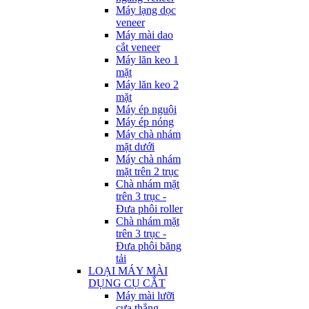
Máy lạng dọc
veneer
Máy mài dao
cắt veneer
Máy lăn keo 1
mặt
Máy lăn keo 2
mặt
Máy ép nguội
Máy ép nóng
Máy chà nhám
mặt dưới
Máy chà nhám
mặt trên 2 trục
Chà nhám mặt
trên 3 trục -
Đưa phôi roller
Chà nhám mặt
trên 3 trục -
Đưa phôi băng
tải
LOẠI MÁY MÀI
DỤNG CỤ CẮT
Máy mài lưỡi
cưa thẳng