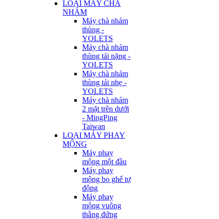
LOẠI MÁY CHÀ
NHÁM
Máy chà nhám
thùng -
YOLETS
Máy chà nhám
thùng tải nặng -
YOLETS
Máy chà nhám
thùng tải nhẹ -
YOLETS
Máy chà nhám
2 mặt trên dưới
- MingPing
Taiwan
LOẠI MÁY PHAY
MỘNG
Máy phay
mộng một đầu
Máy phay
mộng bọ ghế tự
động
Máy phay
mộng vuông
thẳng đứng