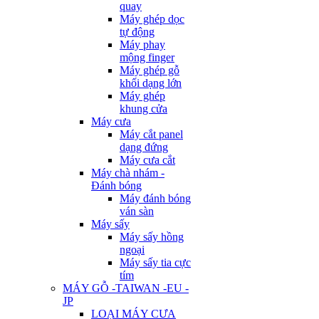
quay
Máy ghép dọc
tự động
Máy phay
mộng finger
Máy ghép gỗ
khối dạng lớn
Máy ghép
khung cửa
Máy cưa
Máy cắt panel
dạng đứng
Máy cưa cắt
Máy chà nhám -
Đánh bóng
Máy đánh bóng
ván sàn
Máy sấy
Máy sấy hồng
ngoại
Máy sấy tia cực
tím
MÁY GỖ -TAIWAN -EU -
JP
LOẠI MÁY CƯA