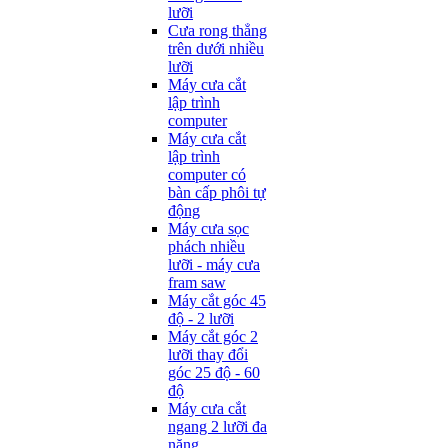
lưỡi
Cưa rong thẳng
trên dưới nhiều
lưỡi
Máy cưa cắt
lập trình
computer
Máy cưa cắt
lập trình
computer có
bàn cấp phôi tự
động
Máy cưa sọc
phách nhiều
lưỡi - máy cưa
fram saw
Máy cắt góc 45
độ - 2 lưỡi
Máy cắt góc 2
lưỡi thay đổi
góc 25 độ - 60
độ
Máy cưa cắt
ngang 2 lưỡi đa
năng