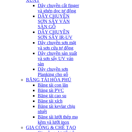
XUẤT
Dây chuyền cắt finger
và ghép dọc tự động
DÂY CHUYỀN
SƠN SẤY VÁN
SÀN GỖ
DÂY CHUYỀN
SƠN SẤY IR-UV
Dây chuyền sơn mặt
và sơn cửa tự động
Dây chuyền sản xuất
và sơn sấy UV ván
sàn
Dây chuyền sơn
Planking cho gỗ
BĂNG TẢI HÒA PHÚ
Băng tải con lăn
Băng tải PVC
Băng tải cao su
Băng tải xích
Băng tải kevlar chịu
nhiệt
Băng tải lưới thép mạ
kẽm và lưới inox
GIA CÔNG & CHẾ TẠO