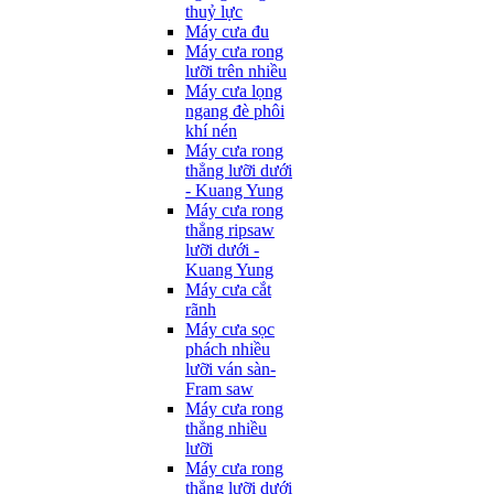
thuỷ lực
Máy cưa đu
Máy cưa rong
lưỡi trên nhiều
Máy cưa lọng
ngang đè phôi
khí nén
Máy cưa rong
thẳng lưỡi dưới
- Kuang Yung
Máy cưa rong
thẳng ripsaw
lưỡi dưới -
Kuang Yung
Máy cưa cắt
rãnh
Máy cưa sọc
phách nhiều
lưỡi ván sàn-
Fram saw
Máy cưa rong
thẳng nhiều
lưỡi
Máy cưa rong
thẳng lưỡi dưới