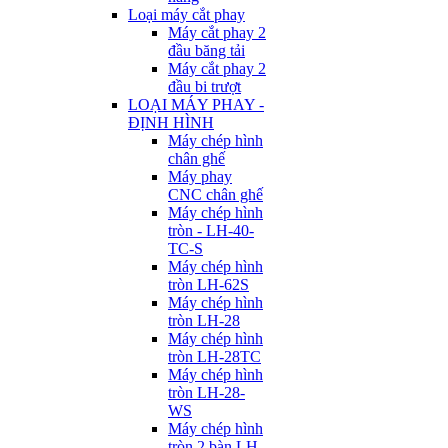
Loại máy cắt phay
Máy cắt phay 2
đầu băng tải
Máy cắt phay 2
đầu bi trượt
LOẠI MÁY PHAY -
ĐỊNH HÌNH
Máy chép hình
chân ghế
Máy phay
CNC chân ghế
Máy chép hình
tròn - LH-40-
TC-S
Máy chép hình
tròn LH-62S
Máy chép hình
tròn LH-28
Máy chép hình
tròn LH-28TC
Máy chép hình
tròn LH-28-
WS
Máy chép hình
tròn 2 bàn LH-