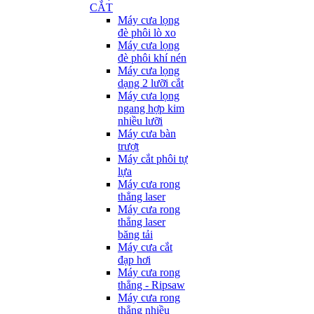
CẮT
Máy cưa lọng
đè phôi lò xo
Máy cưa lọng
đè phôi khí nén
Máy cưa lọng
dạng 2 lưỡi cắt
Máy cưa lọng
ngang hợp kim
nhiều lưỡi
Máy cưa bàn
trượt
Máy cắt phôi tự
lựa
Máy cưa rong
thẳng laser
Máy cưa rong
thẳng laser
băng tải
Máy cưa cắt
đạp hơi
Máy cưa rong
thẳng - Ripsaw
Máy cưa rong
thẳng nhiều