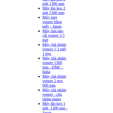
mặt 1300 mm
Máy lăn keo 2
mặt 1300 mm
Máy may
veneer bằng
giấy - Japan
Máy mài dao
cắt veneer 3,5
mét
Máy chà nhám
veneer 1,3 mét
1 trục
Máy chà nhám
veneer 1300
mm - DMC -
Italia
Máy chà nhám
veneer 2 trục
900 mm
Máy chà nhám
veneer - chà
nhám piano
Máy lăn keo 1
mặt, 1300 mm -
Japan