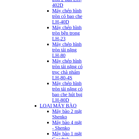
402D
Máy chép hình
tròn có bao che
LH-40D
Máy chép hình
tròn bên trong
LH-23
Máy chép hình
tròn tải nặng
LH-80
Máy chép hình
tròn tải nặng có
trục chà nhám
LH-80-4S
Máy chép hình
tròn tải nặng có
bao che hút bụi
LH-80D
LOẠI MÁY BÀO
Máy bào 2 mặt
Shenko
Máy bào 4 mặt
- Shenko
Máy bào 1 mặt