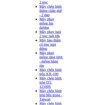
2 trục
Máy chép hình
thẳng chân ghế
- 2 dao
Máy phay
mộng âm
dương
Máy phay tupi
2 trục mặt lớn
Máy bào thẩm
có trục tupi
đứng
Máy phay
mộng răng lược
- mộng hàng
rào
Máy chép hình
tròn KR-100
Máy chép hình
tròn DT-
12100S
Máy chép hình
tròn bên trong -
Taiwan
Máy chép hình