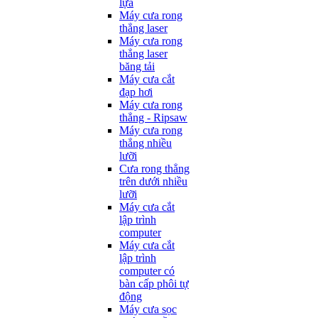
lựa
Máy cưa rong
thẳng laser
Máy cưa rong
thẳng laser
băng tải
Máy cưa cắt
đạp hơi
Máy cưa rong
thẳng - Ripsaw
Máy cưa rong
thẳng nhiều
lưỡi
Cưa rong thẳng
trên dưới nhiều
lưỡi
Máy cưa cắt
lập trình
computer
Máy cưa cắt
lập trình
computer có
bàn cấp phôi tự
động
Máy cưa sọc