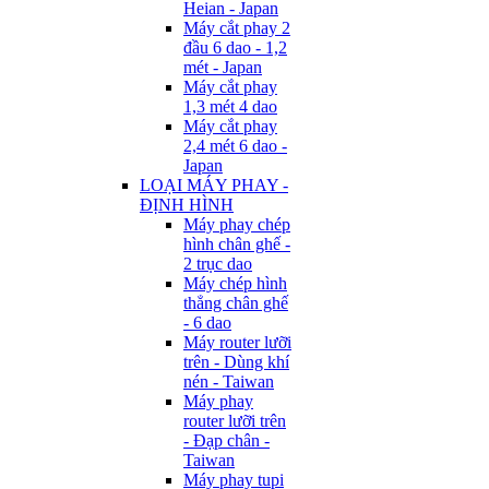
Heian - Japan
Máy cắt phay 2
đầu 6 dao - 1,2
mét - Japan
Máy cắt phay
1,3 mét 4 dao
Máy cắt phay
2,4 mét 6 dao -
Japan
LOẠI MÁY PHAY -
ĐỊNH HÌNH
Máy phay chép
hình chân ghế -
2 trục dao
Máy chép hình
thẳng chân ghế
- 6 dao
Máy router lưỡi
trên - Dùng khí
nén - Taiwan
Máy phay
router lưỡi trên
- Đạp chân -
Taiwan
Máy phay tupi