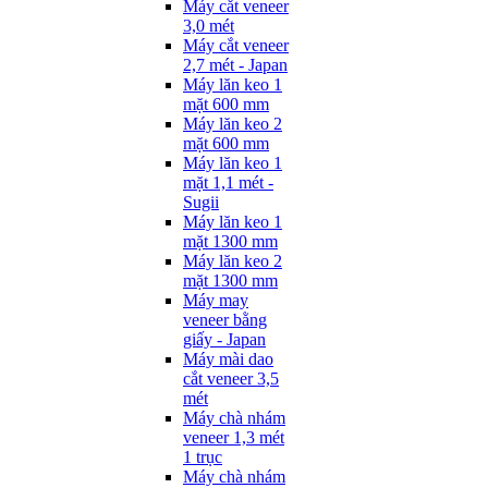
Máy cắt veneer
3,0 mét
Máy cắt veneer
2,7 mét - Japan
Máy lăn keo 1
mặt 600 mm
Máy lăn keo 2
mặt 600 mm
Máy lăn keo 1
mặt 1,1 mét -
Sugii
Máy lăn keo 1
mặt 1300 mm
Máy lăn keo 2
mặt 1300 mm
Máy may
veneer bằng
giấy - Japan
Máy mài dao
cắt veneer 3,5
mét
Máy chà nhám
veneer 1,3 mét
1 trục
Máy chà nhám