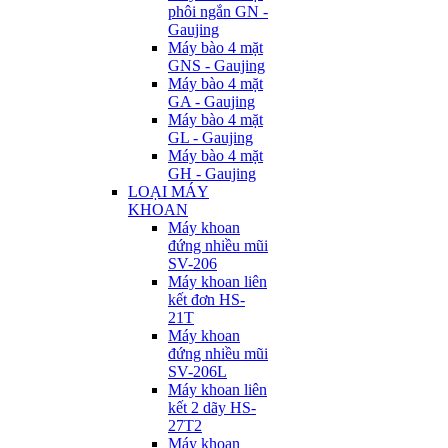
phôi ngắn GN -
Gaujing
Máy bào 4 mặt
GNS - Gaujing
Máy bào 4 mặt
GA - Gaujing
Máy bào 4 mặt
GL - Gaujing
Máy bào 4 mặt
GH - Gaujing
LOẠI MÁY
KHOAN
Máy khoan
đứng nhiều mũi
SV-206
Máy khoan liên
kết đơn HS-
21T
Máy khoan
đứng nhiều mũi
SV-206L
Máy khoan liên
kết 2 dãy HS-
27T2
Máy khoan