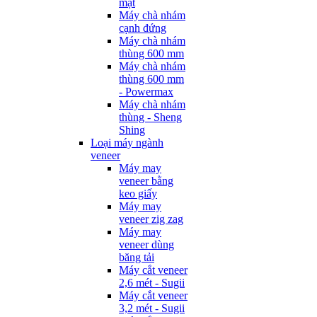
mặt
Máy chà nhám
cạnh đứng
Máy chà nhám
thùng 600 mm
Máy chà nhám
thùng 600 mm
- Powermax
Máy chà nhám
thùng - Sheng
Shing
Loại máy ngành
veneer
Máy may
veneer bằng
keo giấy
Máy may
veneer zig zag
Máy may
veneer dùng
băng tải
Máy cắt veneer
2,6 mét - Sugii
Máy cắt veneer
3,2 mét - Sugii