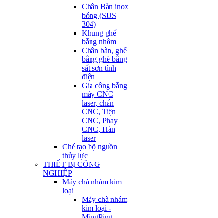
Chân Bàn inox
bóng (SUS
304)
Khung ghế
bằng nhôm
Chân bàn, ghế
bằng ghê bằng
sất sơn tĩnh
điện
Gia công bằng
máy CNC
laser, chấn
CNC, Tiện
CNC, Phay
CNC, Hàn
laser
Chế tạo bộ nguồn
thủy lực
THIẾT BỊ CÔNG
NGHIỆP
Máy chà nhám kim
loại
Máy chà nhám
kim loại -
MingPing -