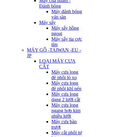
Máy chà nhám -
Đánh bóng
Máy đánh bóng
ván sàn
Máy sấy
Máy sấy hồng
ngoại
Máy sấy tia cực
tím
MÁY GỖ -TAIWAN -EU -
JP
LOẠI MÁY CƯA
CẮT
Máy cưa lọng
đè phôi lò xo
Máy cưa lọng
đè phôi khí nén
Máy cưa lọng
dạng 2 lưỡi cắt
Máy cưa lọng
ngang hợp kim
nhiều lưỡi
Máy cưa bàn
trượt
Máy cắt phôi tự