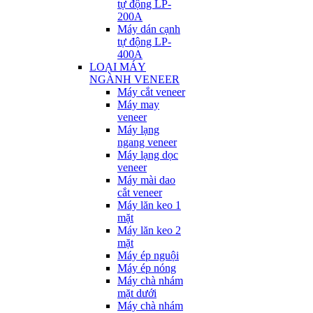
tự động LP-
200A
Máy dán cạnh
tự động LP-
400A
LOẠI MÁY
NGÀNH VENEER
Máy cắt veneer
Máy may
veneer
Máy lạng
ngang veneer
Máy lạng dọc
veneer
Máy mài dao
cắt veneer
Máy lăn keo 1
mặt
Máy lăn keo 2
mặt
Máy ép nguội
Máy ép nóng
Máy chà nhám
mặt dưới
Máy chà nhám