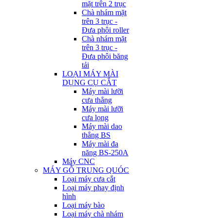
mặt trên 2 trục
Chà nhám mặt
trên 3 trục -
Đưa phôi roller
Chà nhám mặt
trên 3 trục -
Đưa phôi băng
tải
LOẠI MÁY MÀI
DỤNG CỤ CẮT
Máy mài lưỡi
cưa thẳng
Máy mài lưỡi
cưa lọng
Máy mài dao
thẳng BS
Máy mài đa
năng BS-250A
Máy CNC
MÁY GỖ TRUNG QUÓC
Loại máy cưa cắt
Loại máy phay định
hình
Loại máy bào
Loại máy chà nhám