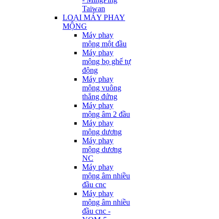
Taiwan
LOẠI MÁY PHAY
MỘNG
Máy phay
mộng một đầu
Máy phay
mộng bọ ghế tự
động
Máy phay
mộng vuông
thẳng đứng
Máy phay
mộng âm 2 đầu
Máy phay
mộng dương
Máy phay
mộng dương
NC
Máy phay
mộng âm nhiều
đầu cnc
Máy phay
mộng âm nhiều
đầu cnc -