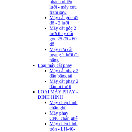
phách nhiều
lưỡi - máy cưa
fram saw
Máy cắt góc 45
độ - 2 lưỡi
Máy cắt góc 2
lưỡi thay đổi
góc 25 độ - 60
độ
Máy cưa cắt
ngang 2 lưỡi đa
năng
Loại máy cắt phay
Máy cắt phay 2
đầu băng tải
Máy cắt phay 2
đầu bi trượt
LOẠI MÁY PHAY -
ĐỊNH HÌNH
Máy chép hình
chân ghế
Máy phay
CNC chân ghế
Máy chép hình
tròn - LH-40-