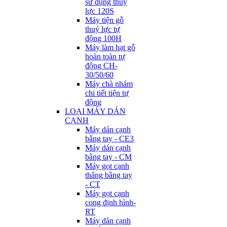
sử dụng thuỷ
lực 120S
Máy tiện gỗ
thuỷ lực tự
động 100H
Máy làm hạt gỗ
hoàn toàn tự
động CH-
30/50/60
Máy chà nhám
chi tiết tiện tự
động
LOẠI MÁY DÁN
CẠNH
Máy dán cạnh
bằng tay - CE3
Máy dán cạnh
bằng tay - CM
Máy gọt cạnh
thẳng bằng tay
- CT
Máy gọt cạnh
cong định hình-
RT
Máy dán cạnh