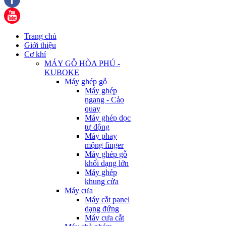
Trang chủ
Giới thiệu
Cơ khí
MÁY GỖ HÒA PHÚ -
KUBOKE
Máy ghép gỗ
Máy ghép
ngang - Cảo
quay
Máy ghép dọc
tự động
Máy phay
mộng finger
Máy ghép gỗ
khối dạng lớn
Máy ghép
khung cửa
Máy cưa
Máy cắt panel
dạng đứng
Máy cưa cắt