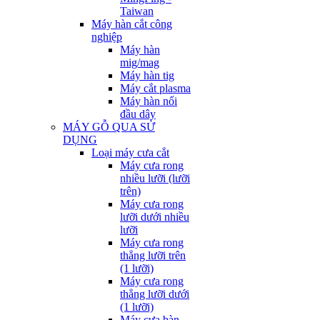
Taiwan
Máy hàn cắt công
nghiệp
Máy hàn
mig/mag
Máy hàn tig
Máy cắt plasma
Máy hàn nối
đầu dây
MÁY GỖ QUA SỬ
DỤNG
Loại máy cưa cắt
Máy cưa rong
nhiều lưỡi (lưỡi
trên)
Máy cưa rong
lưỡi dưới nhiều
lưỡi
Máy cưa rong
thẳng lưỡi trên
(1 lưỡi)
Máy cưa rong
thẳng lưỡi dưới
(1 lưỡi)
Máy cưa bàn