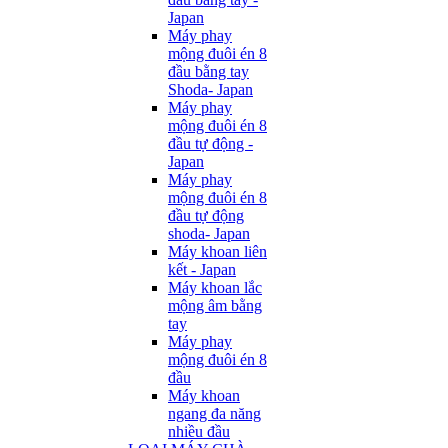
Japan
Máy phay
mộng đuôi én 8
đầu bằng tay
Shoda- Japan
Máy phay
mộng đuôi én 8
đầu tự động -
Japan
Máy phay
mộng đuôi én 8
đầu tự động
shoda- Japan
Máy khoan liên
kết - Japan
Máy khoan lắc
mộng âm bằng
tay
Máy phay
mộng đuôi én 8
đầu
Máy khoan
ngang đa năng
nhiều đầu