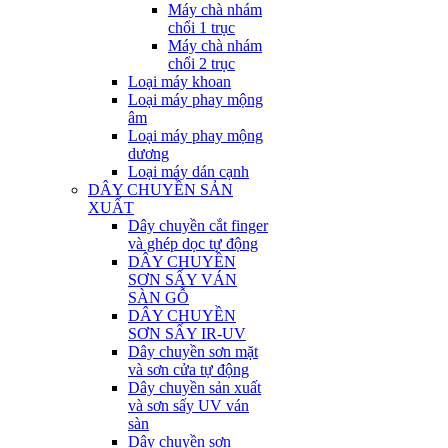
Máy chà nhám
chổi 1 trục
Máy chà nhám
chổi 2 trục
Loại máy khoan
Loại máy phay mộng
âm
Loại máy phay mộng
dương
Loại máy dán cạnh
DÂY CHUYỀN SẢN
XUẤT
Dây chuyền cắt finger
và ghép dọc tự động
DÂY CHUYỀN
SƠN SẤY VÁN
SÀN GỖ
DÂY CHUYỀN
SƠN SẤY IR-UV
Dây chuyền sơn mặt
và sơn cửa tự động
Dây chuyền sản xuất
và sơn sấy UV ván
sàn
Dây chuyền sơn