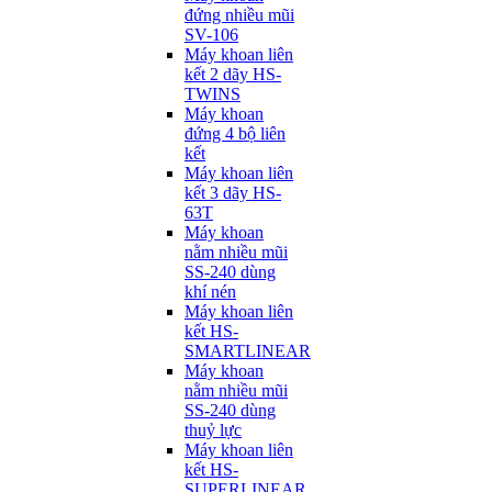
đứng nhiều mũi
SV-106
Máy khoan liên
kết 2 dãy HS-
TWINS
Máy khoan
đứng 4 bộ liên
kết
Máy khoan liên
kết 3 dãy HS-
63T
Máy khoan
nằm nhiều mũi
SS-240 dùng
khí nén
Máy khoan liên
kết HS-
SMARTLINEAR
Máy khoan
nằm nhiều mũi
SS-240 dùng
thuỷ lực
Máy khoan liên
kết HS-
SUPERLINEAR