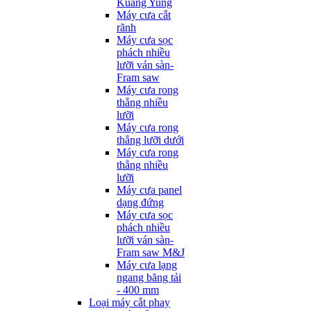
Kuang Yung
Máy cưa cắt
rãnh
Máy cưa sọc
phách nhiều
lưỡi ván sàn-
Fram saw
Máy cưa rong
thẳng nhiều
lưỡi
Máy cưa rong
thẳng lưỡi dưới
Máy cưa rong
thẳng nhiều
lưỡi
Máy cưa panel
dạng đứng
Máy cưa sọc
phách nhiều
lưỡi ván sàn-
Fram saw M&J
Máy cưa lạng
ngang băng tải
- 400 mm
Loại máy cắt phay