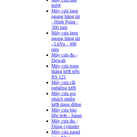
trượt
Máy cưa lạng
ngang băng tải
- High Point -
300 mm
Máy cưa lạng
ngang băng tải
- LiiYu - 300
mm
Máy cưa đu -
Dewalt
Máy cưa rong
thẳng lưỡi trên
RS 121
Máy cưa cắt
nghiêng lưỡi
Máy cưa sọc
phách nhiều
lưỡi dạng đứng
Máy cưa bào
liên hợp - Japan
Máy cưa đu -
Dùng cylinder
Máy cưa panel