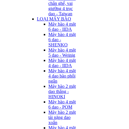
chân ghế, vai
giường 4 trục
dao - Taiwan
LOẠI MÁY BÀO
Máy bào 4 mặt
6 dao - IIDA
Máy bào 4 mặt
6 dao -
SHENKO
Máy bào 4 mặt
5 dao - Weinig
Máy bào 4 mặt
4 dao - IIDA
Máy bào 4 mặt
4 dao bào phôi
ngắn
Máy bào 2 mặt
dao thẳng -
HINOKI
Máy bào 4 mặt
6 dao - POM
Máy bào 2 mặt
tải nặng dao
xoắn
Máy bào 4 mặt