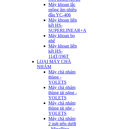
Máy khoan lắc
mộng âm nhiều
đầu YC-406
Máy khoan liên
kết HS-
SUPERLINEAR+A
Máy khoan bọ
ghế
Máy khoan liên
kết HS-
114T/196T
LOẠI MÁY CHÀ
NHÁM
Máy chà nhám
thùng -
YOLETS
Máy chà nhám
thùng tải nặng -
YOLETS
Máy chà nhám
thùng tải nhẹ -
YOLETS
Máy chà nhám
2 mặt trên dưới
- MingPing