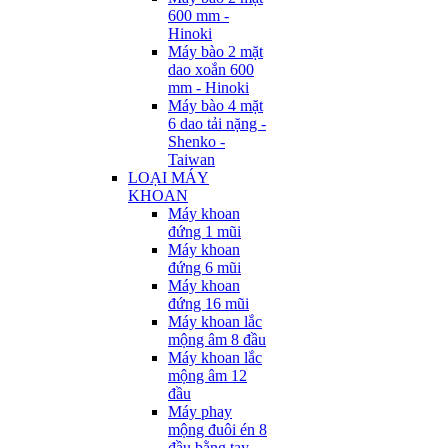
600 mm -
Hinoki
Máy bào 2 mặt
dao xoắn 600
mm - Hinoki
Máy bào 4 mặt
6 dao tải nặng -
Shenko -
Taiwan
LOẠI MÁY
KHOAN
Máy khoan
đứng 1 mũi
Máy khoan
đứng 6 mũi
Máy khoan
đứng 16 mũi
Máy khoan lắc
mộng âm 8 đầu
Máy khoan lắc
mộng âm 12
đầu
Máy phay
mộng đuôi én 8
đầu bằng tay -