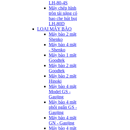
LH-80-4S
Máy chép hình
tròn tải nặng có
bao che hút bụi
LH-80D
LOẠI MÁY BÀO
Máy bào 2 mặt
Shenko
Máy bào 4 mặt
- Shenko
Máy bào 1 mặt
Goodtek
Máy bào 2 mặt
Goodtek
Máy bào 2 mặt
Hinoki
Máy bào 4 mặt
Model GS -
Gaujing
Máy bào 4 mặt
phôi ngắn GS -
Gaujing
Máy bào 4 mặt
GN - Gaujing
Máy bào 4 mặt