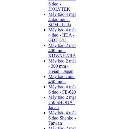
6 dao -
HOLYTEK
Máy bào 4 mặt
4 dao mini -
SCM - Itaila
Máy bào 4 mặt
4 dao - IIDA -
GDF-541
Máy bào 2 mặt
400 mm -
KUWAHARA
Máy bào 2 mặt
- 300 mm -
Heian - Japan
Máy bào cuốn
450 mm -
Máy bào 4 mặt
6 dao - FE-620
Máy bào 2 mặt
250 SHODA -
Japan
Máy bào 4 mặt
6 dao Shenko -
Taiwan
Máy bào 2 mặt