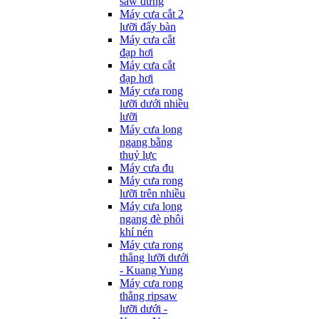
saw đứng
Máy cưa cắt 2
lưỡi đẩy bàn
Máy cưa cắt
đạp hơi
Máy cưa cắt
đạp hơi
Máy cưa rong
lưỡi dưới nhiều
lưỡi
Máy cưa lọng
ngang bằng
thuỷ lực
Máy cưa đu
Máy cưa rong
lưỡi trên nhiều
Máy cưa lọng
ngang đè phôi
khí nén
Máy cưa rong
thẳng lưỡi dưới
- Kuang Yung
Máy cưa rong
thẳng ripsaw
lưỡi dưới -