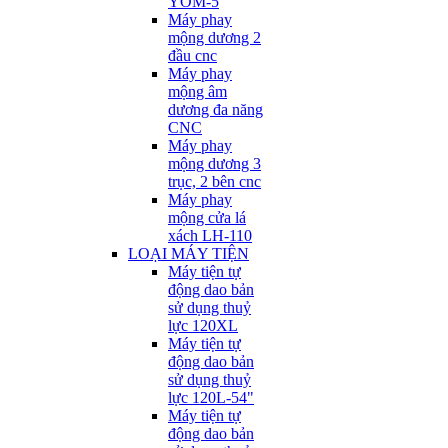
YOM-5
Máy phay
mộng dương 2
đầu cnc
Máy phay
mộng âm
dương đa năng
CNC
Máy phay
mộng dương 3
trục, 2 bên cnc
Máy phay
mộng cửa lá
xách LH-110
LOẠI MÁY TIỆN
Máy tiện tự
động dao bản
sử dụng thuỷ
lực 120XL
Máy tiện tự
động dao bản
sử dụng thuỷ
lực 120L-54"
Máy tiện tự
động dao bản