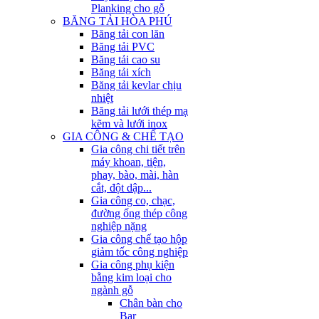
Planking cho gỗ
BĂNG TẢI HÒA PHÚ
Băng tải con lăn
Băng tải PVC
Băng tải cao su
Băng tải xích
Băng tải kevlar chịu
nhiệt
Băng tải lưới thép mạ
kẽm và lưới inox
GIA CÔNG & CHẾ TẠO
Gia công chi tiết trên
máy khoan, tiện,
phay, bào, mài, hàn
cắt, đột dập...
Gia công co, chạc,
đường ống thép công
nghiệp nặng
Gia công chế tạo hộp
giảm tốc công nghiệp
Gia công phụ kiện
bằng kim loại cho
ngành gỗ
Chân bàn cho
Bar