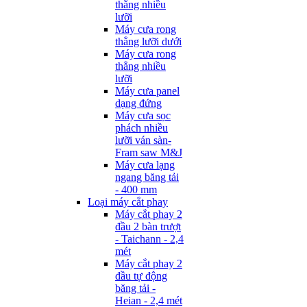
thẳng nhiều
lưỡi
Máy cưa rong
thẳng lưỡi dưới
Máy cưa rong
thẳng nhiều
lưỡi
Máy cưa panel
dạng đứng
Máy cưa sọc
phách nhiều
lưỡi ván sàn-
Fram saw M&J
Máy cưa lạng
ngang băng tải
- 400 mm
Loại máy cắt phay
Máy cắt phay 2
đầu 2 bàn trượt
- Taichann - 2,4
mét
Máy cắt phay 2
đầu tự động
băng tải -
Heian - 2,4 mét