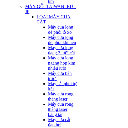
tím
MÁY GỖ -TAIWAN -EU -
JP
LOẠI MÁY CƯA
CẮT
Máy cưa lọng
đè phôi lò xo
Máy cưa lọng
đè phôi khí nén
Máy cưa lọng
dạng 2 lưỡi cắt
Máy cưa lọng
ngang hợp kim
nhiều lưỡi
Máy cưa bàn
trượt
Máy cắt phôi tự
lựa
Máy cưa rong
thẳng laser
Máy cưa rong
thẳng laser
băng tải
Máy cưa cắt
đạp hơi