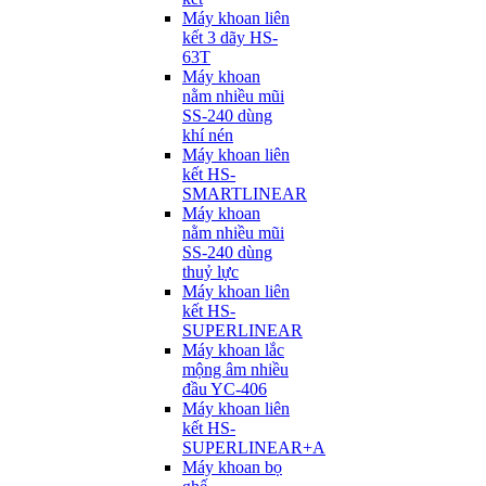
Máy khoan liên
kết 3 dãy HS-
63T
Máy khoan
nằm nhiều mũi
SS-240 dùng
khí nén
Máy khoan liên
kết HS-
SMARTLINEAR
Máy khoan
nằm nhiều mũi
SS-240 dùng
thuỷ lực
Máy khoan liên
kết HS-
SUPERLINEAR
Máy khoan lắc
mộng âm nhiều
đầu YC-406
Máy khoan liên
kết HS-
SUPERLINEAR+A
Máy khoan bọ