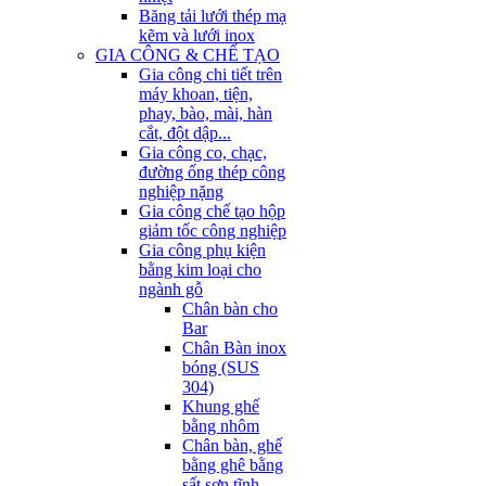
Băng tải lưới thép mạ
kẽm và lưới inox
GIA CÔNG & CHẾ TẠO
Gia công chi tiết trên
máy khoan, tiện,
phay, bào, mài, hàn
cắt, đột dập...
Gia công co, chạc,
đường ống thép công
nghiệp nặng
Gia công chế tạo hộp
giảm tốc công nghiệp
Gia công phụ kiện
bằng kim loại cho
ngành gỗ
Chân bàn cho
Bar
Chân Bàn inox
bóng (SUS
304)
Khung ghế
bằng nhôm
Chân bàn, ghế
bằng ghê bằng
sất sơn tĩnh