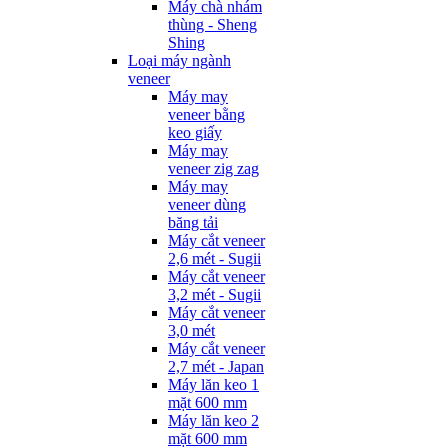
Máy chà nhám
thùng - Sheng
Shing
Loại máy ngành
veneer
Máy may
veneer bằng
keo giấy
Máy may
veneer zig zag
Máy may
veneer dùng
băng tải
Máy cắt veneer
2,6 mét - Sugii
Máy cắt veneer
3,2 mét - Sugii
Máy cắt veneer
3,0 mét
Máy cắt veneer
2,7 mét - Japan
Máy lăn keo 1
mặt 600 mm
Máy lăn keo 2
mặt 600 mm