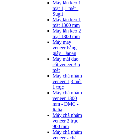
Máy lăn keo 1
mặt 1,1 mét -
Sugii
Máy lăn keo 1
mặt 1300 mm
Máy lăn keo 2
mặt 1300 mm
Máy may
veneer bằng
giấy - Japan
Máy mài dao
cắt veneer 3,5
mét
Máy chà nhám
veneer 1,3 mét
1 trục
Máy chà nhám
veneer 1300
mm - DMC -
Italia
Máy chà nhám
veneer 2 trục
900 mm
Máy chà nhám
veneer - chà