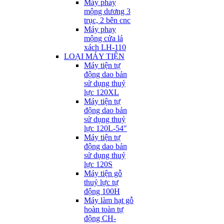
Máy phay
mộng dương 3
trục, 2 bên cnc
Máy phay
mộng cửa lá
xách LH-110
LOẠI MÁY TIỆN
Máy tiện tự
động dao bản
sử dụng thuỷ
lực 120XL
Máy tiện tự
động dao bản
sử dụng thuỷ
lực 120L-54"
Máy tiện tự
động dao bản
sử dụng thuỷ
lực 120S
Máy tiện gỗ
thuỷ lực tự
động 100H
Máy làm hạt gỗ
hoàn toàn tự
động CH-