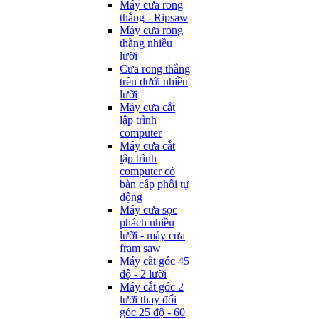
Máy cưa rong
thẳng - Ripsaw
Máy cưa rong
thẳng nhiều
lưỡi
Cưa rong thẳng
trên dưới nhiều
lưỡi
Máy cưa cắt
lập trình
computer
Máy cưa cắt
lập trình
computer có
bàn cấp phôi tự
động
Máy cưa sọc
phách nhiều
lưỡi - máy cưa
fram saw
Máy cắt góc 45
độ - 2 lưỡi
Máy cắt góc 2
lưỡi thay đổi
góc 25 độ - 60