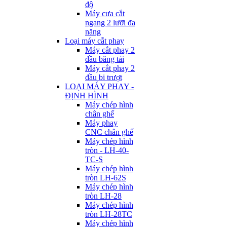
độ
Máy cưa cắt
ngang 2 lưỡi đa
năng
Loại máy cắt phay
Máy cắt phay 2
đầu băng tải
Máy cắt phay 2
đầu bi trượt
LOẠI MÁY PHAY -
ĐỊNH HÌNH
Máy chép hình
chân ghế
Máy phay
CNC chân ghế
Máy chép hình
tròn - LH-40-
TC-S
Máy chép hình
tròn LH-62S
Máy chép hình
tròn LH-28
Máy chép hình
tròn LH-28TC
Máy chép hình