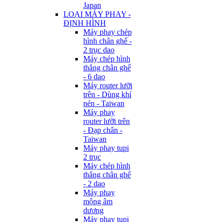
Japan
LOẠI MÁY PHAY -
ĐỊNH HÌNH
Máy phay chép
hình chân ghế -
2 trục dao
Máy chép hình
thẳng chân ghế
- 6 dao
Máy router lưỡi
trên - Dùng khí
nén - Taiwan
Máy phay
router lưỡi trên
- Đạp chân -
Taiwan
Máy phay tupi
2 trục
Máy chép hình
thẳng chân ghế
- 2 dao
Máy phay
mộng âm
dương
Máy phay tupi