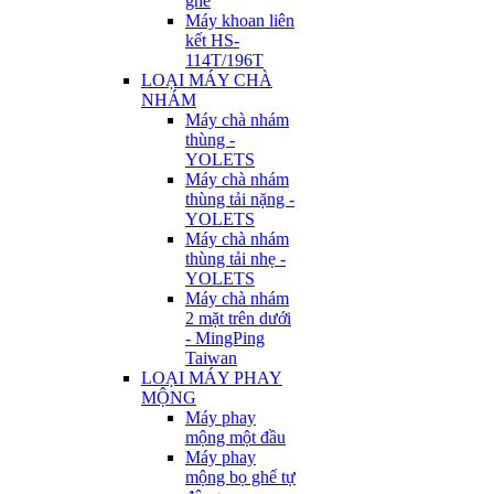
ghế
Máy khoan liên
kết HS-
114T/196T
LOẠI MÁY CHÀ
NHÁM
Máy chà nhám
thùng -
YOLETS
Máy chà nhám
thùng tải nặng -
YOLETS
Máy chà nhám
thùng tải nhẹ -
YOLETS
Máy chà nhám
2 mặt trên dưới
- MingPing
Taiwan
LOẠI MÁY PHAY
MỘNG
Máy phay
mộng một đầu
Máy phay
mộng bọ ghế tự