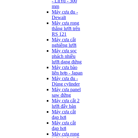
- LiiYu - 300
mm
Máy cưa đu -
Dewalt
Máy cưa rong
thẳng lưỡi trên
RS 121
Máy cưa cắt
nghiêng lưỡi
Máy cưa sọc
phách nhiều
lưỡi dạng đứng
Máy cưa bào
liên hợp - Japan
Máy cưa đu -
Dùng cylinder
Máy cưa panel
saw đứng
Máy cưa cắt 2
lưỡi đẩy bàn
Máy cưa cắt
đạp hơi
Máy cưa cắt
đạp hơi
Máy cưa rong