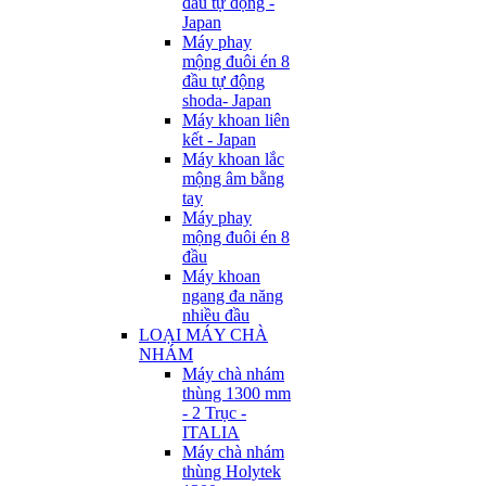
đầu tự động -
Japan
Máy phay
mộng đuôi én 8
đầu tự động
shoda- Japan
Máy khoan liên
kết - Japan
Máy khoan lắc
mộng âm bằng
tay
Máy phay
mộng đuôi én 8
đầu
Máy khoan
ngang đa năng
nhiều đầu
LOẠI MÁY CHÀ
NHÁM
Máy chà nhám
thùng 1300 mm
- 2 Trục -
ITALIA
Máy chà nhám
thùng Holytek