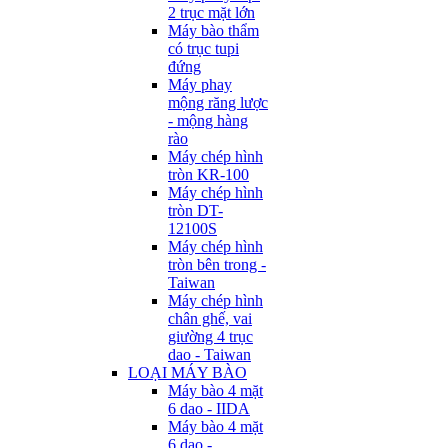
2 trục mặt lớn
Máy bào thẩm
có trục tupi
đứng
Máy phay
mộng răng lược
- mộng hàng
rào
Máy chép hình
tròn KR-100
Máy chép hình
tròn DT-
12100S
Máy chép hình
tròn bên trong -
Taiwan
Máy chép hình
chân ghế, vai
giường 4 trục
dao - Taiwan
LOẠI MÁY BÀO
Máy bào 4 mặt
6 dao - IIDA
Máy bào 4 mặt
6 dao -