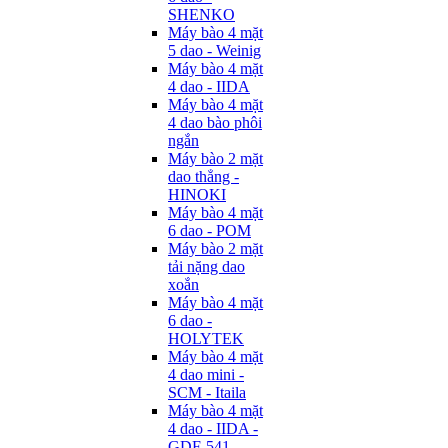
SHENKO
Máy bào 4 mặt
5 dao - Weinig
Máy bào 4 mặt
4 dao - IIDA
Máy bào 4 mặt
4 dao bào phôi
ngắn
Máy bào 2 mặt
dao thẳng -
HINOKI
Máy bào 4 mặt
6 dao - POM
Máy bào 2 mặt
tải nặng dao
xoắn
Máy bào 4 mặt
6 dao -
HOLYTEK
Máy bào 4 mặt
4 dao mini -
SCM - Itaila
Máy bào 4 mặt
4 dao - IIDA -
GDF-541