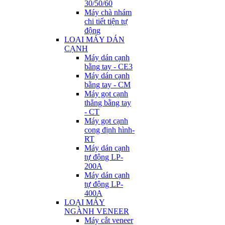
30/50/60
Máy chà nhám
chi tiết tiện tự
động
LOẠI MÁY DÁN
CẠNH
Máy dán cạnh
bằng tay - CE3
Máy dán cạnh
bằng tay - CM
Máy gọt cạnh
thẳng bằng tay
- CT
Máy gọt cạnh
cong định hình-
RT
Máy dán cạnh
tự động LP-
200A
Máy dán cạnh
tự động LP-
400A
LOẠI MÁY
NGÀNH VENEER
Máy cắt veneer