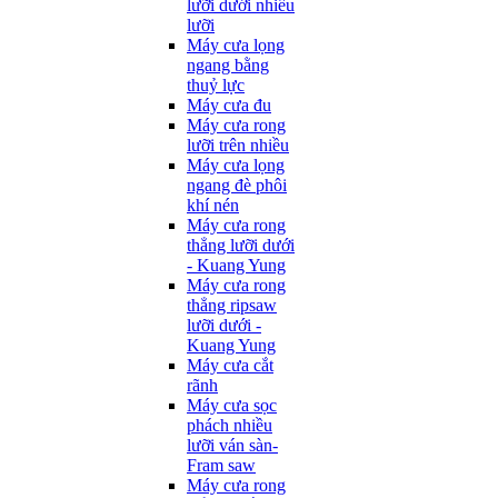
lưỡi dưới nhiều
lưỡi
Máy cưa lọng
ngang bằng
thuỷ lực
Máy cưa đu
Máy cưa rong
lưỡi trên nhiều
Máy cưa lọng
ngang đè phôi
khí nén
Máy cưa rong
thẳng lưỡi dưới
- Kuang Yung
Máy cưa rong
thẳng ripsaw
lưỡi dưới -
Kuang Yung
Máy cưa cắt
rãnh
Máy cưa sọc
phách nhiều
lưỡi ván sàn-
Fram saw
Máy cưa rong