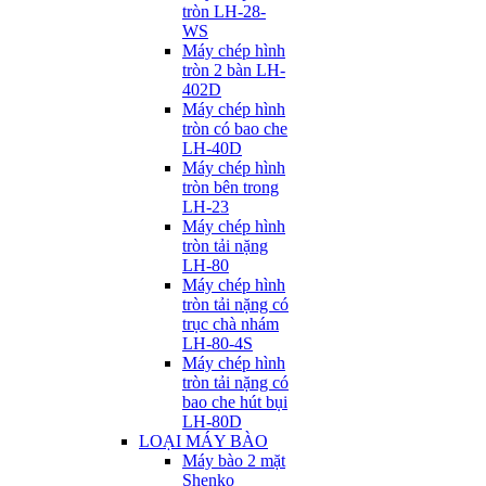
tròn LH-28-
WS
Máy chép hình
tròn 2 bàn LH-
402D
Máy chép hình
tròn có bao che
LH-40D
Máy chép hình
tròn bên trong
LH-23
Máy chép hình
tròn tải nặng
LH-80
Máy chép hình
tròn tải nặng có
trục chà nhám
LH-80-4S
Máy chép hình
tròn tải nặng có
bao che hút bụi
LH-80D
LOẠI MÁY BÀO
Máy bào 2 mặt
Shenko