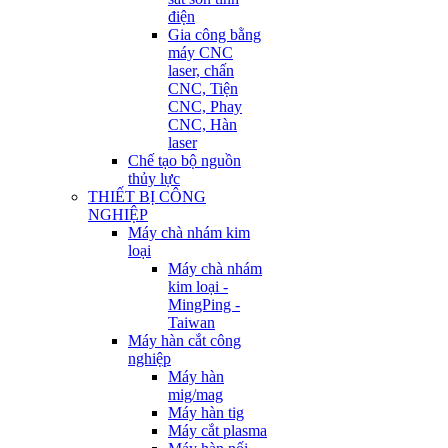
điện
Gia công bằng
máy CNC
laser, chấn
CNC, Tiện
CNC, Phay
CNC, Hàn
laser
Chế tạo bộ nguồn
thủy lực
THIẾT BỊ CÔNG
NGHIỆP
Máy chà nhám kim
loại
Máy chà nhám
kim loại -
MingPing -
Taiwan
Máy hàn cắt công
nghiệp
Máy hàn
mig/mag
Máy hàn tig
Máy cắt plasma