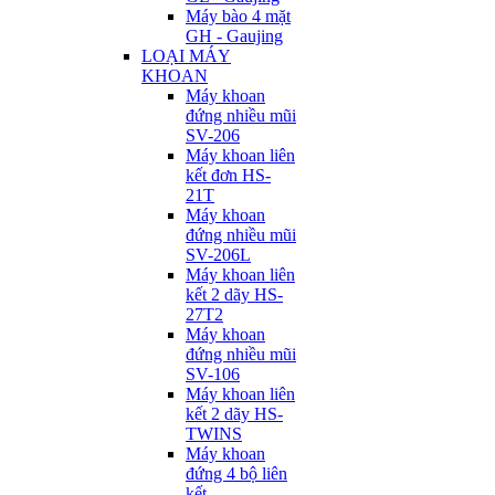
Máy bào 4 mặt
GH - Gaujing
LOẠI MÁY
KHOAN
Máy khoan
đứng nhiều mũi
SV-206
Máy khoan liên
kết đơn HS-
21T
Máy khoan
đứng nhiều mũi
SV-206L
Máy khoan liên
kết 2 dãy HS-
27T2
Máy khoan
đứng nhiều mũi
SV-106
Máy khoan liên
kết 2 dãy HS-
TWINS
Máy khoan
đứng 4 bộ liên
kết