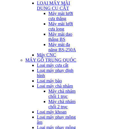
LOẠI MÁY MÀI
DỤNG CỤ CẮT
Máy mài lưỡi
cưa thẳng
Máy mài lưỡi
cưa lọng
Máy mài dao
thẳng BS
Máy mài đa
năng BS-250A
Máy CNC
MÁY GỖ TRUNG QUÓC
Loại máy cưa cắt
Loại máy phay định
hình
Loại máy bào
Loại máy chà nhám
Máy chà nhám
chổi 1 trục
Máy chà nhám
chổi 2 trục
Loại máy khoan
Loại máy phay mộng
âm
Loại máy phay mộng