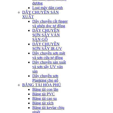
dương
Loại máy dán cạnh
DÂY CHUYỀN SẢN
XUẤT
Dây chuyền cắt finger
và ghép dọc tự động
DÂY CHUYỀN
SƠN SẤY VÁN
SÀN GỖ
DÂY CHUYỀN
SƠN SẤY IR-UV
Dây chuyền sơn mặt
và sơn cửa tự động
Dây chuyền sản xuất
và sơn sấy UV ván
sàn
Dây chuyền sơn
Planking cho gỗ
BĂNG TẢI HÒA PHÚ
Băng tải con lăn
Băng tải PVC
Băng tải cao su
Băng tải xích
Băng tải kevlar chịu
nhiệt