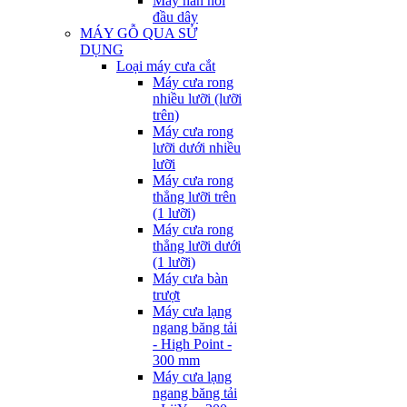
Máy hàn nối
đầu dây
MÁY GỖ QUA SỬ
DỤNG
Loại máy cưa cắt
Máy cưa rong
nhiều lưỡi (lưỡi
trên)
Máy cưa rong
lưỡi dưới nhiều
lưỡi
Máy cưa rong
thẳng lưỡi trên
(1 lưỡi)
Máy cưa rong
thẳng lưỡi dưới
(1 lưỡi)
Máy cưa bàn
trượt
Máy cưa lạng
ngang băng tải
- High Point -
300 mm
Máy cưa lạng
ngang băng tải