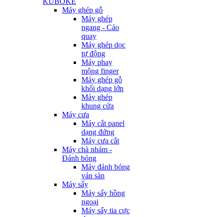
KUBOKE
Máy ghép gỗ
Máy ghép
ngang - Cảo
quay
Máy ghép dọc
tự động
Máy phay
mộng finger
Máy ghép gỗ
khối dạng lớn
Máy ghép
khung cửa
Máy cưa
Máy cắt panel
dạng đứng
Máy cưa cắt
Máy chà nhám -
Đánh bóng
Máy đánh bóng
ván sàn
Máy sấy
Máy sấy hồng
ngoại
Máy sấy tia cực