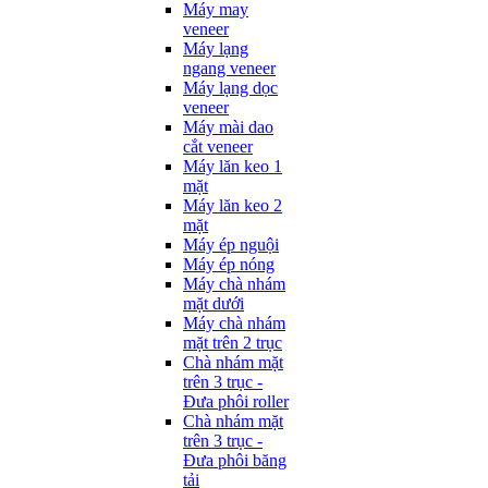
Máy may
veneer
Máy lạng
ngang veneer
Máy lạng dọc
veneer
Máy mài dao
cắt veneer
Máy lăn keo 1
mặt
Máy lăn keo 2
mặt
Máy ép nguội
Máy ép nóng
Máy chà nhám
mặt dưới
Máy chà nhám
mặt trên 2 trục
Chà nhám mặt
trên 3 trục -
Đưa phôi roller
Chà nhám mặt
trên 3 trục -
Đưa phôi băng
tải