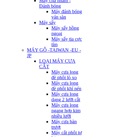
Máy chà nhám -
Đánh bóng
Máy đánh bóng
ván sàn
Máy sấy
Máy sấy hồng
ngoại
Máy sấy tia cực
tím
MÁY GỖ -TAIWAN -EU -
JP
LOẠI MÁY CƯA
CẮT
Máy cưa lọng
đè phôi lò xo
Máy cưa lọng
đè phôi khí nén
Máy cưa lọng
dạng 2 lưỡi cắt
Máy cưa lọng
ngang hợp kim
nhiều lưỡi
Máy cưa bàn
trượt
Máy cắt phôi tự