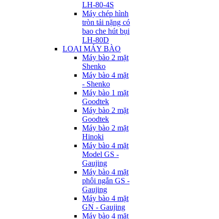
LH-80-4S
Máy chép hình
tròn tải nặng có
bao che hút bụi
LH-80D
LOẠI MÁY BÀO
Máy bào 2 mặt
Shenko
Máy bào 4 mặt
- Shenko
Máy bào 1 mặt
Goodtek
Máy bào 2 mặt
Goodtek
Máy bào 2 mặt
Hinoki
Máy bào 4 mặt
Model GS -
Gaujing
Máy bào 4 mặt
phôi ngắn GS -
Gaujing
Máy bào 4 mặt
GN - Gaujing
Máy bào 4 mặt