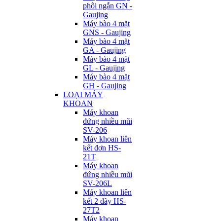
phôi ngắn GN -
Gaujing
Máy bào 4 mặt
GNS - Gaujing
Máy bào 4 mặt
GA - Gaujing
Máy bào 4 mặt
GL - Gaujing
Máy bào 4 mặt
GH - Gaujing
LOẠI MÁY
KHOAN
Máy khoan
đứng nhiều mũi
SV-206
Máy khoan liên
kết đơn HS-
21T
Máy khoan
đứng nhiều mũi
SV-206L
Máy khoan liên
kết 2 dãy HS-
27T2
Máy khoan