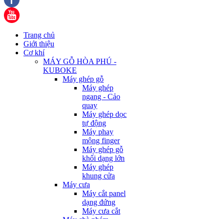
Trang chủ
Giới thiệu
Cơ khí
MÁY GỖ HÒA PHÚ -
KUBOKE
Máy ghép gỗ
Máy ghép
ngang - Cảo
quay
Máy ghép dọc
tự động
Máy phay
mộng finger
Máy ghép gỗ
khối dạng lớn
Máy ghép
khung cửa
Máy cưa
Máy cắt panel
dạng đứng
Máy cưa cắt