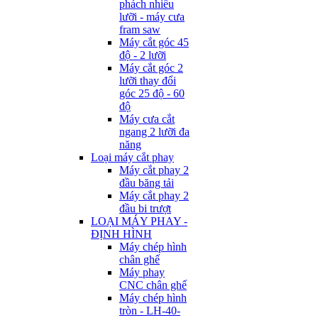
phách nhiều
lưỡi - máy cưa
fram saw
Máy cắt góc 45
độ - 2 lưỡi
Máy cắt góc 2
lưỡi thay đổi
góc 25 độ - 60
độ
Máy cưa cắt
ngang 2 lưỡi đa
năng
Loại máy cắt phay
Máy cắt phay 2
đầu băng tải
Máy cắt phay 2
đầu bi trượt
LOẠI MÁY PHAY -
ĐỊNH HÌNH
Máy chép hình
chân ghế
Máy phay
CNC chân ghế
Máy chép hình
tròn - LH-40-