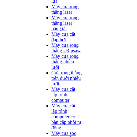
lựa
Máy cưa rong
thẳng laser
Máy cưa rong
thẳng laser
băng tải
Máy cưa cắt
đạp hơi
Máy cưa rong
thẳng - Ripsaw
Máy cưa rong
thẳng nhiều
lưỡi
Cưa rong thẳng
trên dưới nhiều
lưỡi
Máy cưa cắt
lập trình
computer
Máy cưa cắt
lập trình
computer có
bàn cấp phôi tự
động
Máy cưa sọc