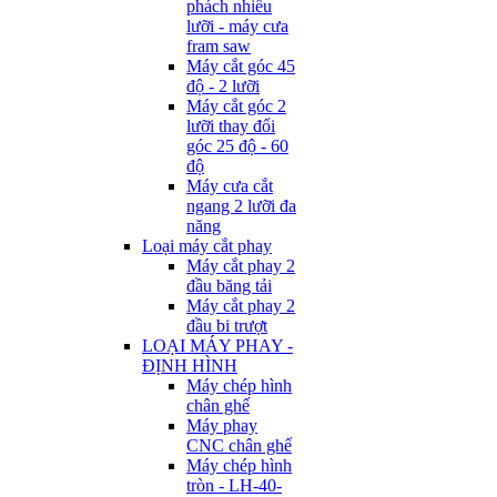
phách nhiều
lưỡi - máy cưa
fram saw
Máy cắt góc 45
độ - 2 lưỡi
Máy cắt góc 2
lưỡi thay đổi
góc 25 độ - 60
độ
Máy cưa cắt
ngang 2 lưỡi đa
năng
Loại máy cắt phay
Máy cắt phay 2
đầu băng tải
Máy cắt phay 2
đầu bi trượt
LOẠI MÁY PHAY -
ĐỊNH HÌNH
Máy chép hình
chân ghế
Máy phay
CNC chân ghế
Máy chép hình
tròn - LH-40-