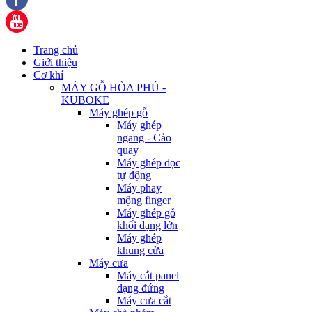
Trang chủ
Giới thiệu
Cơ khí
MÁY GỖ HÒA PHÚ -
KUBOKE
Máy ghép gỗ
Máy ghép
ngang - Cảo
quay
Máy ghép dọc
tự động
Máy phay
mộng finger
Máy ghép gỗ
khối dạng lớn
Máy ghép
khung cửa
Máy cưa
Máy cắt panel
dạng đứng
Máy cưa cắt