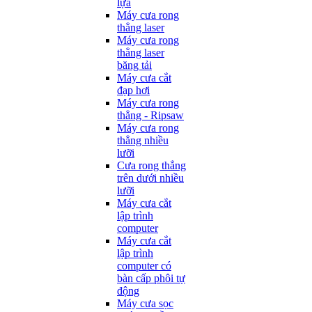
lựa
Máy cưa rong
thẳng laser
Máy cưa rong
thẳng laser
băng tải
Máy cưa cắt
đạp hơi
Máy cưa rong
thẳng - Ripsaw
Máy cưa rong
thẳng nhiều
lưỡi
Cưa rong thẳng
trên dưới nhiều
lưỡi
Máy cưa cắt
lập trình
computer
Máy cưa cắt
lập trình
computer có
bàn cấp phôi tự
động
Máy cưa sọc