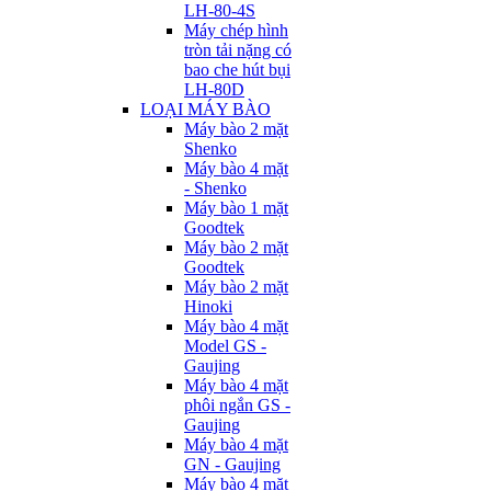
LH-80-4S
Máy chép hình
tròn tải nặng có
bao che hút bụi
LH-80D
LOẠI MÁY BÀO
Máy bào 2 mặt
Shenko
Máy bào 4 mặt
- Shenko
Máy bào 1 mặt
Goodtek
Máy bào 2 mặt
Goodtek
Máy bào 2 mặt
Hinoki
Máy bào 4 mặt
Model GS -
Gaujing
Máy bào 4 mặt
phôi ngắn GS -
Gaujing
Máy bào 4 mặt
GN - Gaujing
Máy bào 4 mặt