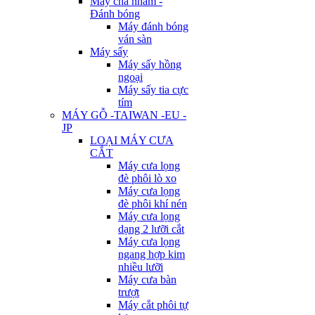
Máy chà nhám -
Đánh bóng
Máy đánh bóng
ván sàn
Máy sấy
Máy sấy hồng
ngoại
Máy sấy tia cực
tím
MÁY GỖ -TAIWAN -EU -
JP
LOẠI MÁY CƯA
CẮT
Máy cưa lọng
đè phôi lò xo
Máy cưa lọng
đè phôi khí nén
Máy cưa lọng
dạng 2 lưỡi cắt
Máy cưa lọng
ngang hợp kim
nhiều lưỡi
Máy cưa bàn
trượt
Máy cắt phôi tự