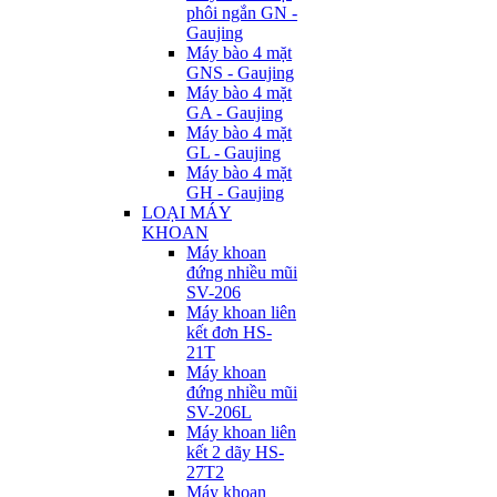
phôi ngắn GN -
Gaujing
Máy bào 4 mặt
GNS - Gaujing
Máy bào 4 mặt
GA - Gaujing
Máy bào 4 mặt
GL - Gaujing
Máy bào 4 mặt
GH - Gaujing
LOẠI MÁY
KHOAN
Máy khoan
đứng nhiều mũi
SV-206
Máy khoan liên
kết đơn HS-
21T
Máy khoan
đứng nhiều mũi
SV-206L
Máy khoan liên
kết 2 dãy HS-
27T2
Máy khoan