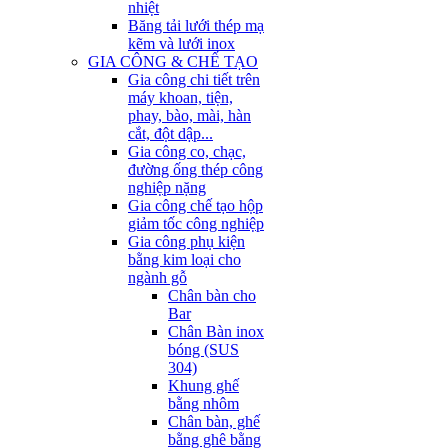
nhiệt
Băng tải lưới thép mạ
kẽm và lưới inox
GIA CÔNG & CHẾ TẠO
Gia công chi tiết trên
máy khoan, tiện,
phay, bào, mài, hàn
cắt, đột dập...
Gia công co, chạc,
đường ống thép công
nghiệp nặng
Gia công chế tạo hộp
giảm tốc công nghiệp
Gia công phụ kiện
bằng kim loại cho
ngành gỗ
Chân bàn cho
Bar
Chân Bàn inox
bóng (SUS
304)
Khung ghế
bằng nhôm
Chân bàn, ghế
bằng ghê bằng