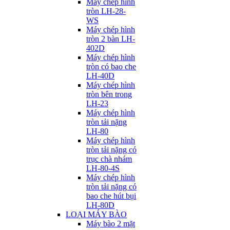
Máy chép hình
tròn LH-28-
WS
Máy chép hình
tròn 2 bàn LH-
402D
Máy chép hình
tròn có bao che
LH-40D
Máy chép hình
tròn bên trong
LH-23
Máy chép hình
tròn tải nặng
LH-80
Máy chép hình
tròn tải nặng có
trục chà nhám
LH-80-4S
Máy chép hình
tròn tải nặng có
bao che hút bụi
LH-80D
LOẠI MÁY BÀO
Máy bào 2 mặt