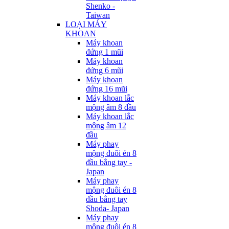
Shenko -
Taiwan
LOẠI MÁY
KHOAN
Máy khoan
đứng 1 mũi
Máy khoan
đứng 6 mũi
Máy khoan
đứng 16 mũi
Máy khoan lắc
mộng âm 8 đầu
Máy khoan lắc
mộng âm 12
đầu
Máy phay
mộng đuôi én 8
đầu bằng tay -
Japan
Máy phay
mộng đuôi én 8
đầu bằng tay
Shoda- Japan
Máy phay
mộng đuôi én 8