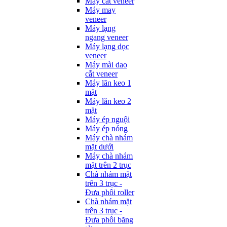
Máy cắt veneer
Máy may
veneer
Máy lạng
ngang veneer
Máy lạng dọc
veneer
Máy mài dao
cắt veneer
Máy lăn keo 1
mặt
Máy lăn keo 2
mặt
Máy ép nguội
Máy ép nóng
Máy chà nhám
mặt dưới
Máy chà nhám
mặt trên 2 trục
Chà nhám mặt
trên 3 trục -
Đưa phôi roller
Chà nhám mặt
trên 3 trục -
Đưa phôi băng