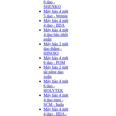
6 dao -
SHENKO
Máy bào 4 mặt
5 dao - Weinig
Máy bào 4 mặt
4 dao - IIDA
Máy bào 4 mặt
4 dao bào phôi
ngắn
Máy bào 2 mặt
dao thẳng -
HINOKI
Máy bào 4 mặt
6 dao - POM
Máy bào 2 mặt
tải nặng dao
xoắn
Máy bào 4 mặt
6 dao -
HOLYTEK
Máy bào 4 mặt
4 dao mini -
SCM - Itaila
Máy bào 4 mặt
4 dao - IIDA -