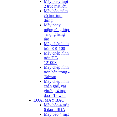
Máy phay tupi
2 trục mặt lớn
Máy bào thẩm
có trục tupi
đứng
Máy phay
mộng răng lược
- mộng hàng
rào
Máy chép hình
tròn KR-100
Máy chép hình
tròn DT-
12100S
Máy chép hình
tròn bên trong -
Taiwan
Máy chép hình
chân ghế, vai
giường 4 trục
dao - Taiwan
LOẠI MÁY BÀO
Máy bào 4 mặt
6 dao - IIDA
Máy bào 4 mặt