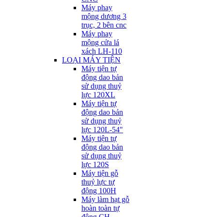
Máy phay
mộng dương 3
trục, 2 bên cnc
Máy phay
mộng cửa lá
xách LH-110
LOẠI MÁY TIỆN
Máy tiện tự
động dao bản
sử dụng thuỷ
lực 120XL
Máy tiện tự
động dao bản
sử dụng thuỷ
lực 120L-54"
Máy tiện tự
động dao bản
sử dụng thuỷ
lực 120S
Máy tiện gỗ
thuỷ lực tự
động 100H
Máy làm hạt gỗ
hoàn toàn tự
động CH-