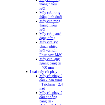
thẳng nhiều
lưỡi
Máy cưa rong
thẳng lưỡi dưới
Máy cưa rong
thẳng nhiều
lưỡi
Máy cưa panel
dạng đứng
Máy cưa sọc
phách nhiều
lưỡi ván sàn-
Fram saw M&J
Máy cưa lạng
ngang băng tải
- 400 mm
Loại máy cắt phay
Máy cắt phay 2
đầu 2 bàn trượt
- Taichann - 2,4
mét
Máy cắt phay 2
đầu tự động
băng tải -