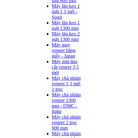
mặt 600 mm
Máy lăn keo 1
mặt 1,1 mét -
Sugii
Máy lăn keo 1
mặt 1300 mm
Máy lăn keo 2
mặt 1300 mm
Máy may
veneer bằng
giấy - Japan
Máy mài dao
cắt veneer 3,5
mét
Máy chà nhám
veneer 1,3 mét
1 trục
Máy chà nhám
veneer 1300
mm - DMC -
Italia
Máy chà nhám
veneer 2 trục
900 mm
Máy chà nhám