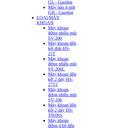
GL - Gaujing
Máy bào 4 mặt
GH - Gaujing
LOẠI MÁY
KHOAN
Máy khoan
đứng nhiều mũi
SV-206
Máy khoan liên
kết đơn HS-
21T
Máy khoan
đứng nhiều mũi
SV-206L
Máy khoan liên
kết 2 dãy HS-
27T2
Máy khoan
đứng nhiều mũi
SV-106
Máy khoan liên
kết 2 dãy HS-
TWINS
Máy khoan
đứng 4 bộ liên