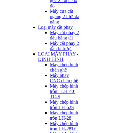
góc 25 độ - 60
độ
Máy cưa cắt
ngang 2 lưỡi đa
năng
Loại máy cắt phay
Máy cắt phay 2
đầu băng tải
Máy cắt phay 2
đầu bi trượt
LOẠI MÁY PHAY -
ĐỊNH HÌNH
Máy chép hình
chân ghế
Máy phay
CNC chân ghế
Máy chép hình
tròn - LH-40-
TC-S
Máy chép hình
tròn LH-62S
Máy chép hình
tròn LH-28
Máy chép hình
tròn LH-28TC