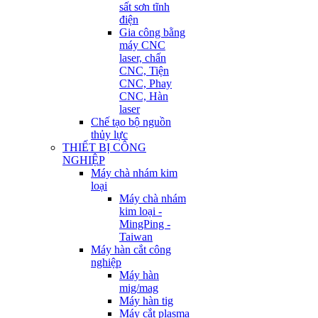
sất sơn tĩnh
điện
Gia công bằng
máy CNC
laser, chấn
CNC, Tiện
CNC, Phay
CNC, Hàn
laser
Chế tạo bộ nguồn
thủy lực
THIẾT BỊ CÔNG
NGHIỆP
Máy chà nhám kim
loại
Máy chà nhám
kim loại -
MingPing -
Taiwan
Máy hàn cắt công
nghiệp
Máy hàn
mig/mag
Máy hàn tig
Máy cắt plasma