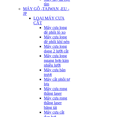
tím
MÁY GỖ -TAIWAN -EU -
JP
LOẠI MÁY CƯA
CẮT
Máy cưa lọng
đè phôi lò xo
Máy cưa lọng
đè phôi khí nén
Máy cưa lọng
dạng 2 lưỡi cắt
Máy cưa lọng
ngang hợp kim
nhiều lưỡi
Máy cưa bàn
trượt
Máy cắt phôi tự
lựa
Máy cưa rong
thẳng laser
Máy cưa rong
thẳng laser
băng tải
Máy cưa cắt
đạp hơi