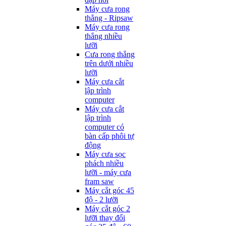
Máy cưa rong
thẳng - Ripsaw
Máy cưa rong
thẳng nhiều
lưỡi
Cưa rong thẳng
trên dưới nhiều
lưỡi
Máy cưa cắt
lập trình
computer
Máy cưa cắt
lập trình
computer có
bàn cấp phôi tự
động
Máy cưa sọc
phách nhiều
lưỡi - máy cưa
fram saw
Máy cắt góc 45
độ - 2 lưỡi
Máy cắt góc 2
lưỡi thay đổi