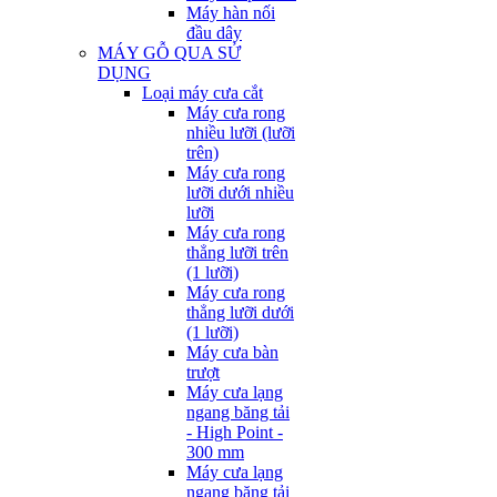
Máy hàn nối
đầu dây
MÁY GỖ QUA SỬ
DỤNG
Loại máy cưa cắt
Máy cưa rong
nhiều lưỡi (lưỡi
trên)
Máy cưa rong
lưỡi dưới nhiều
lưỡi
Máy cưa rong
thẳng lưỡi trên
(1 lưỡi)
Máy cưa rong
thẳng lưỡi dưới
(1 lưỡi)
Máy cưa bàn
trượt
Máy cưa lạng
ngang băng tải
- High Point -
300 mm
Máy cưa lạng
ngang băng tải