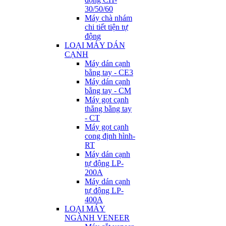
30/50/60
Máy chà nhám
chi tiết tiện tự
động
LOẠI MÁY DÁN
CẠNH
Máy dán cạnh
bằng tay - CE3
Máy dán cạnh
bằng tay - CM
Máy gọt cạnh
thẳng bằng tay
- CT
Máy gọt cạnh
cong định hình-
RT
Máy dán cạnh
tự động LP-
200A
Máy dán cạnh
tự động LP-
400A
LOẠI MÁY
NGÀNH VENEER