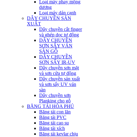
Loại máy phay mộng
dương
Loại máy dán cạnh
DÂY CHUYỀN SẢN
XUẤT
Dây chuyền cắt finger
và ghép dọc tự động
DÂY CHUYỀN
SƠN SẤY VÁN
SÀN GỖ
DÂY CHUYỀN
SƠN SẤY IR-UV
Dây chuyền sơn mặt
và sơn cửa tự động
Dây chuyền sản xuất
và sơn sấy UV ván
sàn
Dây chuyền sơn
Planking cho gỗ
BĂNG TẢI HÒA PHÚ
Băng tải con lăn
Băng tải PVC
Băng tải cao su
Băng tải xích
Băng tải kevlar chịu