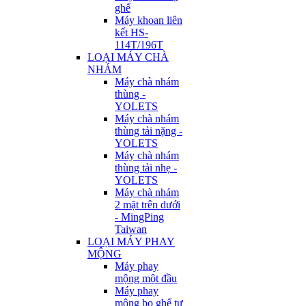
ghế
Máy khoan liên
kết HS-
114T/196T
LOẠI MÁY CHÀ
NHÁM
Máy chà nhám
thùng -
YOLETS
Máy chà nhám
thùng tải nặng -
YOLETS
Máy chà nhám
thùng tải nhẹ -
YOLETS
Máy chà nhám
2 mặt trên dưới
- MingPing
Taiwan
LOẠI MÁY PHAY
MỘNG
Máy phay
mộng một đầu
Máy phay
mộng bọ ghế tự