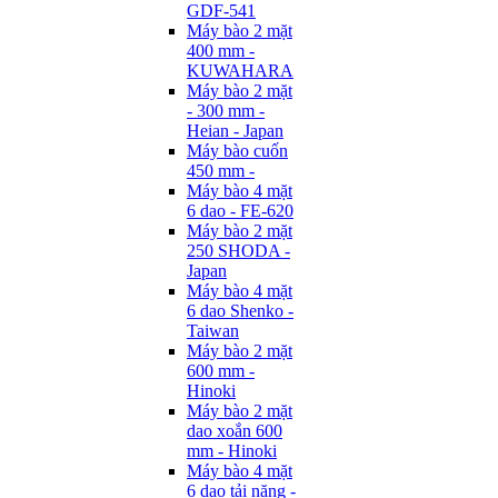
GDF-541
Máy bào 2 mặt
400 mm -
KUWAHARA
Máy bào 2 mặt
- 300 mm -
Heian - Japan
Máy bào cuốn
450 mm -
Máy bào 4 mặt
6 dao - FE-620
Máy bào 2 mặt
250 SHODA -
Japan
Máy bào 4 mặt
6 dao Shenko -
Taiwan
Máy bào 2 mặt
600 mm -
Hinoki
Máy bào 2 mặt
dao xoắn 600
mm - Hinoki
Máy bào 4 mặt
6 dao tải nặng -