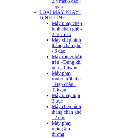
2,4 mét 6 dao -
Japan
LOẠI MÁY PHAY -
ĐỊNH HÌNH
Máy phay chép
hình chân ghế -
2 trục dao
Máy chép hình
thẳng chân ghế
- 6 dao
Máy router lưỡi
trên - Dùng khí
nén - Taiwan
Máy phay
router lưỡi trên
- Đạp chân -
Taiwan
Máy phay tupi
2 trục
Máy chép hình
thẳng chân ghế
- 2 dao
Máy phay
mộng âm
dương