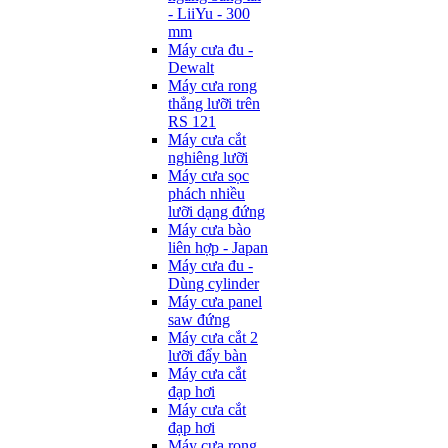
- LiiYu - 300
mm
Máy cưa đu -
Dewalt
Máy cưa rong
thẳng lưỡi trên
RS 121
Máy cưa cắt
nghiêng lưỡi
Máy cưa sọc
phách nhiều
lưỡi dạng đứng
Máy cưa bào
liên hợp - Japan
Máy cưa đu -
Dùng cylinder
Máy cưa panel
saw đứng
Máy cưa cắt 2
lưỡi đẩy bàn
Máy cưa cắt
đạp hơi
Máy cưa cắt
đạp hơi
Máy cưa rong