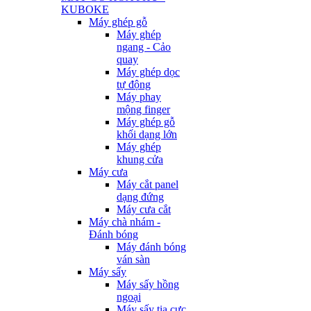
KUBOKE
Máy ghép gỗ
Máy ghép
ngang - Cảo
quay
Máy ghép dọc
tự động
Máy phay
mộng finger
Máy ghép gỗ
khối dạng lớn
Máy ghép
khung cửa
Máy cưa
Máy cắt panel
dạng đứng
Máy cưa cắt
Máy chà nhám -
Đánh bóng
Máy đánh bóng
ván sàn
Máy sấy
Máy sấy hồng
ngoại
Máy sấy tia cực