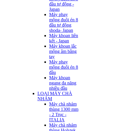
đầu tự động -
Japan
Máy phay
mộng đuôi én 8
đầu tự động
shoda- Japan
Máy khoan liên
kết - Japan
Máy khoan lắc
mộng âm bằng
tay
Máy phay
mộng đuôi én 8
đầu
Máy khoan
ngang đa năng
nhiều đầu
LOẠI MÁY CHÀ
NHÁM
Máy chà nhám
thùng 1300 mm
- 2 Trục -
ITALIA
Máy chà nhám
thùng Holytek