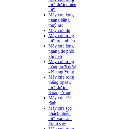
lưỡi dưới nhiều
lưỡi
Máy cưa lọng
ngang bằng
thuỷ lực
Máy cưa đu
Máy cưa rong
lưỡi trên nhiều
Máy cưa lọng
ngang đè phôi
khí nén
Máy cưa rong
thẳng lưỡi dưới
- Kuang Yung
Máy cưa rong
thẳng ripsaw
lưỡi dưới -
Kuang Yung
Máy cưa cắt
rãnh
Máy cưa sọc
phách nhiều
lưỡi ván sàn-
Fram saw
Máy cưa rong