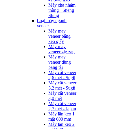
Máy chà nhám
thùng - Sheng
Shing
Loại máy ngành
veneer
Máy may
veneer bằng
keo giấy
Máy may
veneer zig zag
Máy may
veneer dùng
băng tải
Máy cắt veneer
2,6 mét - Sugii
Máy cắt veneer
3,2 mét - Sugii
Máy cắt veneer
3,0 mét
Máy cắt veneer
2,7 mét - Japan
Máy lăn keo 1
mặt 600 mm
Máy lăn keo 2