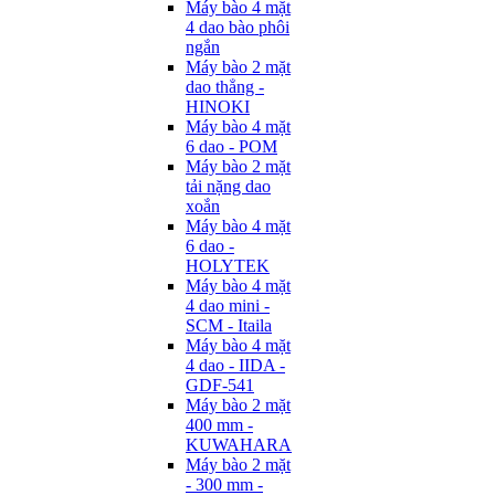
Máy bào 4 mặt
4 dao bào phôi
ngắn
Máy bào 2 mặt
dao thẳng -
HINOKI
Máy bào 4 mặt
6 dao - POM
Máy bào 2 mặt
tải nặng dao
xoắn
Máy bào 4 mặt
6 dao -
HOLYTEK
Máy bào 4 mặt
4 dao mini -
SCM - Itaila
Máy bào 4 mặt
4 dao - IIDA -
GDF-541
Máy bào 2 mặt
400 mm -
KUWAHARA
Máy bào 2 mặt
- 300 mm -