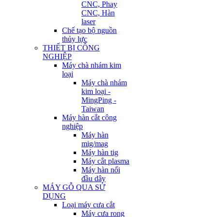
CNC, Phay
CNC, Hàn
laser
Chế tạo bộ nguồn
thủy lực
THIẾT BỊ CÔNG
NGHIỆP
Máy chà nhám kim
loại
Máy chà nhám
kim loại -
MingPing -
Taiwan
Máy hàn cắt công
nghiệp
Máy hàn
mig/mag
Máy hàn tig
Máy cắt plasma
Máy hàn nối
đầu dây
MÁY GỖ QUA SỬ
DỤNG
Loại máy cưa cắt
Máy cưa rong