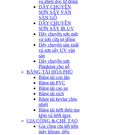
và ghép dọc tự động
DÂY CHUYỀN
SƠN SẤY VÁN
SÀN GỖ
DÂY CHUYỀN
SƠN SẤY IR-UV
Dây chuyền sơn mặt
và sơn cửa tự động
Dây chuyền sản xuất
và sơn sấy UV ván
sàn
Dây chuyền sơn
Planking cho gỗ
BĂNG TẢI HÒA PHÚ
Băng tải con lăn
Băng tải PVC
Băng tải cao su
Băng tải xích
Băng tải kevlar chịu
nhiệt
Băng tải lưới thép mạ
kẽm và lưới inox
GIA CÔNG & CHẾ TẠO
Gia công chi tiết trên
máy khoan, tiện,