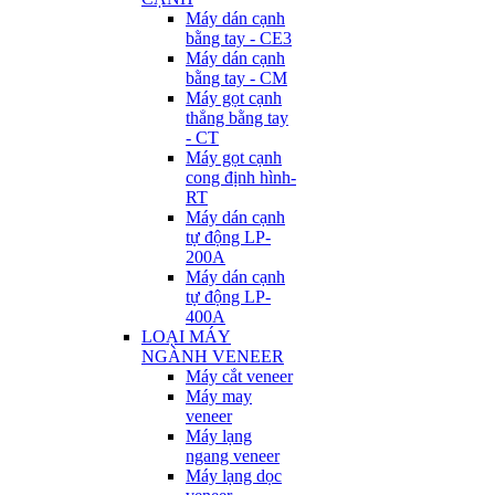
Máy dán cạnh
bằng tay - CE3
Máy dán cạnh
bằng tay - CM
Máy gọt cạnh
thẳng bằng tay
- CT
Máy gọt cạnh
cong định hình-
RT
Máy dán cạnh
tự động LP-
200A
Máy dán cạnh
tự động LP-
400A
LOẠI MÁY
NGÀNH VENEER
Máy cắt veneer
Máy may
veneer
Máy lạng
ngang veneer
Máy lạng dọc