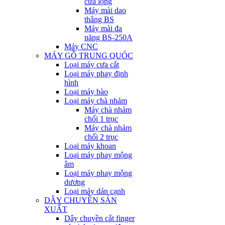
cưa lọng
Máy mài dao
thẳng BS
Máy mài đa
năng BS-250A
Máy CNC
MÁY GỖ TRUNG QUÓC
Loại máy cưa cắt
Loại máy phay định
hình
Loại máy bào
Loại máy chà nhám
Máy chà nhám
chổi 1 trục
Máy chà nhám
chổi 2 trục
Loại máy khoan
Loại máy phay mộng
âm
Loại máy phay mộng
dương
Loại máy dán cạnh
DÂY CHUYỀN SẢN
XUẤT
Dây chuyền cắt finger