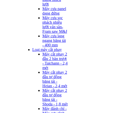
lưỡi
Máy cưa panel
dạng đứng
Máy cưa sọc
phách nhiều
lưỡi ván sàn-
Fram saw M&J
Máy cưa lạng
ngang băng tải
- 400 mm
Loại máy cắt phay
Máy cắt phay 2
đầu 2 bàn trượt
- Taichann - 2,4
mét
Máy cắt phay 2
đầu tự động
băng tải -
Heian - 2,4 mét
Máy cắt phay 2
đầu tự động
băng tải -
Shoda - 1,8 mét
Máy đánh chỉ -