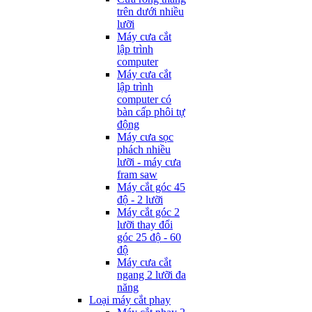
trên dưới nhiều
lưỡi
Máy cưa cắt
lập trình
computer
Máy cưa cắt
lập trình
computer có
bàn cấp phôi tự
động
Máy cưa sọc
phách nhiều
lưỡi - máy cưa
fram saw
Máy cắt góc 45
độ - 2 lưỡi
Máy cắt góc 2
lưỡi thay đổi
góc 25 độ - 60
độ
Máy cưa cắt
ngang 2 lưỡi đa
năng
Loại máy cắt phay