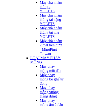
Máy chà nhám
thùng -
YOLETS
Máy chà nhám
thùng tải nặng -
YOLETS
Máy chà nhám
thùng tải nhẹ -
YOLETS
Máy chà nhám
2 mặt trên dưới
- MingPing
Taiwan
LOẠI MÁY PHAY
MỘNG
Máy phay
mộng một đầu
Máy phay
mộng bọ ghế tự
động
Máy phay
mộng vuông
thẳng đứng
Máy phay
mộng âm 2 đầu