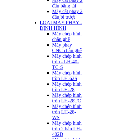
Máy cắt phay 2
đầu băng tải
Máy cắt phay 2
đầu bi trượt
LOẠI MÁY PHAY -
ĐỊNH HÌNH
Máy chép hình
chân ghế
Máy phay
CNC chân ghế
Máy chép hình
tròn - LH-40-
TC-S
Máy chép hình
tròn LH-62S
Máy chép hình
tròn LH-28
Máy chép hình
tròn LH-28TC
Máy chép hình
tròn LH-28-
WS
Máy chép hình
tròn 2 bàn LH-
402D