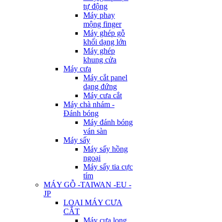
tự động
Máy phay
mộng finger
Máy ghép gỗ
khối dạng lớn
Máy ghép
khung cửa
Máy cưa
Máy cắt panel
dạng đứng
Máy cưa cắt
Máy chà nhám -
Đánh bóng
Máy đánh bóng
ván sàn
Máy sấy
Máy sấy hồng
ngoại
Máy sấy tia cực
tím
MÁY GỖ -TAIWAN -EU -
JP
LOẠI MÁY CƯA
CẮT
Máy cưa lọng