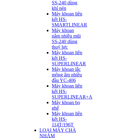
SS-240 dùng
khí nén
Máy khoan liên
kết HS-
SMARTLINEAR
Máy khoan
nằm nhiều mũi
SS-240 dùng
thuỷ lực
Máy khoan liên
kết HS-
SUPERLINEAR
Máy khoan lắc
mộng âm nhiều
đầu YC-406
Máy khoan liên
kết HS-
SUPERLINEAR+A
Máy khoan bọ
ghế
Máy khoan liên
kết HS-
114T/196T
LOẠI MÁY CHÀ
NHÁM