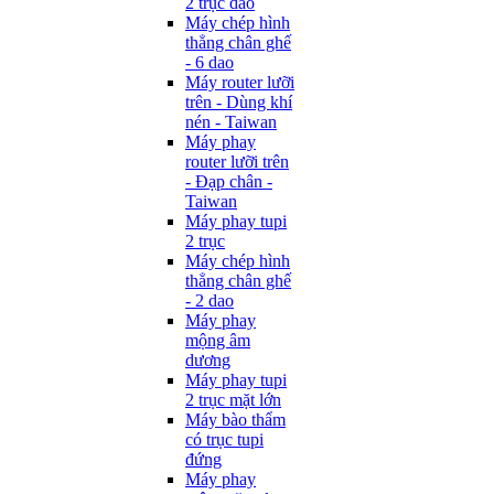
2 trục dao
Máy chép hình
thẳng chân ghế
- 6 dao
Máy router lưỡi
trên - Dùng khí
nén - Taiwan
Máy phay
router lưỡi trên
- Đạp chân -
Taiwan
Máy phay tupi
2 trục
Máy chép hình
thẳng chân ghế
- 2 dao
Máy phay
mộng âm
dương
Máy phay tupi
2 trục mặt lớn
Máy bào thẩm
có trục tupi
đứng
Máy phay