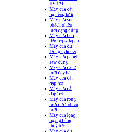
RS 121
Máy cưa cắt
nghiêng lưỡi
Máy cưa sọc
phách nhiều
lưỡi dạng đứng
Máy cưa bào
liên hợp - Japan
Máy cưa đu -
Dùng cylinder
Máy cưa panel
saw đứng
Máy cưa cắt 2
lưỡi đẩy bàn
Máy cưa cắt
đạp hơi
Máy cưa cắt
đạp hơi
Máy cưa rong
lưỡi dưới nhiều
lưỡi
Máy cưa lọng
ngang bằng
thuỷ lực
Máy cưa đu