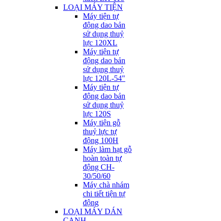
LOẠI MÁY TIỆN
Máy tiện tự
động dao bản
sử dụng thuỷ
lực 120XL
Máy tiện tự
động dao bản
sử dụng thuỷ
lực 120L-54"
Máy tiện tự
động dao bản
sử dụng thuỷ
lực 120S
Máy tiện gỗ
thuỷ lực tự
động 100H
Máy làm hạt gỗ
hoàn toàn tự
động CH-
30/50/60
Máy chà nhám
chi tiết tiện tự
động
LOẠI MÁY DÁN
CẠNH