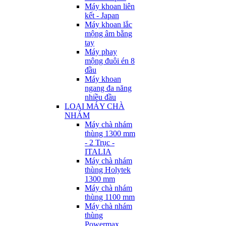
Máy khoan liên
kết - Japan
Máy khoan lắc
mộng âm bằng
tay
Máy phay
mộng đuôi én 8
đầu
Máy khoan
ngang đa năng
nhiều đầu
LOẠI MÁY CHÀ
NHÁM
Máy chà nhám
thùng 1300 mm
- 2 Trục -
ITALIA
Máy chà nhám
thùng Holytek
1300 mm
Máy chà nhám
thùng 1100 mm
Máy chà nhám
thùng
Powermax