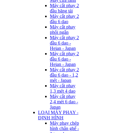
Máy cưa rãnh
Máy cắt phay 2
đầu băng tải
Máy cắt phay 2
đầu 6 dao
Máy cắt phay
phôi ngắn
Máy cắt phay 2
đầu 6 dao -
Heian - Japan
Máy cắt phay 2
đầu 6 dao -
Heian - Japan
Máy cắt phay 2
đầu 6 dao - 1,2
mét - Japan
Máy cắt phay
1,3 mét 4 dao
Máy cắt phay
2,4 mét 6 dao -
Japan
LOẠI MÁY PHAY -
ĐỊNH HÌNH
Máy phay chép
hình chân ghế -