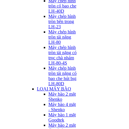
Máy chép hình
tròn có bao che
LH-40D
Máy chép hình
tròn bên trong
LH-23
Máy chép hình
tròn tải nặng
LH-80
Máy chép hình
tròn tải nặng có
trục chà nhám
LH-80-4S
Máy chép hình
tròn tải nặng có
bao che hút bụi
LH-80D
LOẠI MÁY BÀO
Máy bào 2 mặt
Shenko
Máy bào 4 mặt
- Shenko
Máy bào 1 mặt
Goodtek
Máy bào 2 mặt