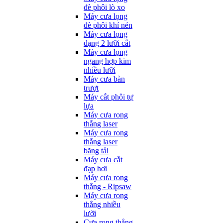
đè phôi lò xo
Máy cưa lọng
đè phôi khí nén
Máy cưa lọng
dạng 2 lưỡi cắt
Máy cưa lọng
ngang hợp kim
nhiều lưỡi
Máy cưa bàn
trượt
Máy cắt phôi tự
lựa
Máy cưa rong
thẳng laser
Máy cưa rong
thẳng laser
băng tải
Máy cưa cắt
đạp hơi
Máy cưa rong
thẳng - Ripsaw
Máy cưa rong
thẳng nhiều
lưỡi
Cưa rong thẳng