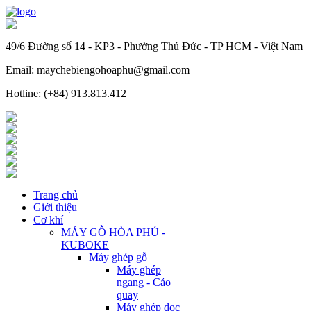
49/6 Đường số 14 - KP3 - Phường Thủ Đức - TP HCM - Việt Nam
Email: maychebiengohoaphu@gmail.com
Hotline: (+84) 913.813.412
Trang chủ
Giới thiệu
Cơ khí
MÁY GỖ HÒA PHÚ -
KUBOKE
Máy ghép gỗ
Máy ghép
ngang - Cảo
quay
Máy ghép dọc