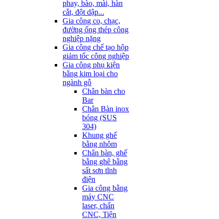
phay, bào, mài, hàn
cắt, đột dập...
Gia công co, chạc,
đường ống thép công
nghiệp nặng
Gia công chế tạo hộp
giảm tốc công nghiệp
Gia công phụ kiện
bằng kim loại cho
ngành gỗ
Chân bàn cho
Bar
Chân Bàn inox
bóng (SUS
304)
Khung ghế
bằng nhôm
Chân bàn, ghế
bằng ghê bằng
sất sơn tĩnh
điện
Gia công bằng
máy CNC
laser, chấn
CNC, Tiện