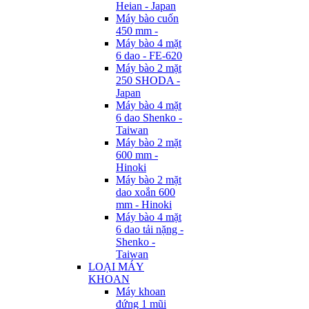
Heian - Japan
Máy bào cuốn
450 mm -
Máy bào 4 mặt
6 dao - FE-620
Máy bào 2 mặt
250 SHODA -
Japan
Máy bào 4 mặt
6 dao Shenko -
Taiwan
Máy bào 2 mặt
600 mm -
Hinoki
Máy bào 2 mặt
dao xoắn 600
mm - Hinoki
Máy bào 4 mặt
6 dao tải nặng -
Shenko -
Taiwan
LOẠI MÁY
KHOAN
Máy khoan
đứng 1 mũi