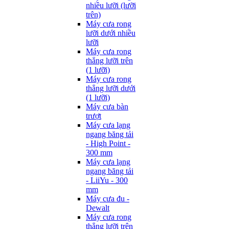
nhiều lưỡi (lưỡi
trên)
Máy cưa rong
lưỡi dưới nhiều
lưỡi
Máy cưa rong
thẳng lưỡi trên
(1 lưỡi)
Máy cưa rong
thẳng lưỡi dưới
(1 lưỡi)
Máy cưa bàn
trượt
Máy cưa lạng
ngang băng tải
- High Point -
300 mm
Máy cưa lạng
ngang băng tải
- LiiYu - 300
mm
Máy cưa đu -
Dewalt
Máy cưa rong
thẳng lưỡi trên