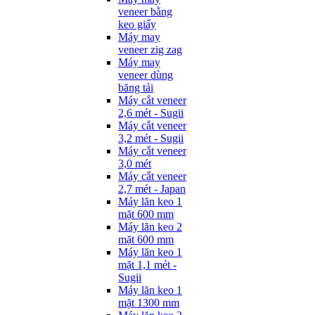
veneer bằng
keo giấy
Máy may
veneer zig zag
Máy may
veneer dùng
băng tải
Máy cắt veneer
2,6 mét - Sugii
Máy cắt veneer
3,2 mét - Sugii
Máy cắt veneer
3,0 mét
Máy cắt veneer
2,7 mét - Japan
Máy lăn keo 1
mặt 600 mm
Máy lăn keo 2
mặt 600 mm
Máy lăn keo 1
mặt 1,1 mét -
Sugii
Máy lăn keo 1
mặt 1300 mm