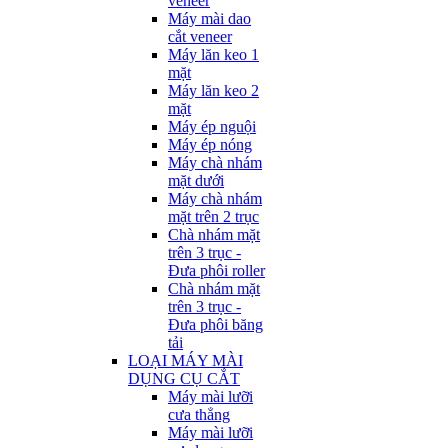
veneer
Máy mài dao
cắt veneer
Máy lăn keo 1
mặt
Máy lăn keo 2
mặt
Máy ép nguội
Máy ép nóng
Máy chà nhám
mặt dưới
Máy chà nhám
mặt trên 2 trục
Chà nhám mặt
trên 3 trục -
Đưa phôi roller
Chà nhám mặt
trên 3 trục -
Đưa phôi băng
tải
LOẠI MÁY MÀI
DỤNG CỤ CẮT
Máy mài lưỡi
cưa thẳng
Máy mài lưỡi