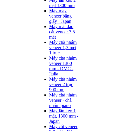
Máy lăn keo 2
mặt 1300 mm
Máy may
veneer bằng
giấy - Japan
Máy mài dao
cắt veneer 3,5
mét
Máy chà nhám
veneer 1,3 mét
1 trục
Máy chà nhám
veneer 1300
mm - DMC -
Italia
Máy chà nhám
veneer 2 trục
900 mm
Máy chà nhám
veneer - chà
nhám piano
Máy lăn keo 1
mặt, 1300 mm -
Japan
Máy cắt veneer