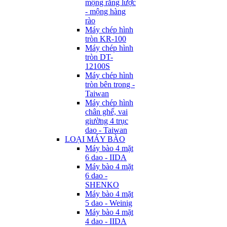
mộng răng lược
- mộng hàng
rào
Máy chép hình
tròn KR-100
Máy chép hình
tròn DT-
12100S
Máy chép hình
tròn bên trong -
Taiwan
Máy chép hình
chân ghế, vai
giường 4 trục
dao - Taiwan
LOẠI MÁY BÀO
Máy bào 4 mặt
6 dao - IIDA
Máy bào 4 mặt
6 dao -
SHENKO
Máy bào 4 mặt
5 dao - Weinig
Máy bào 4 mặt
4 dao - IIDA