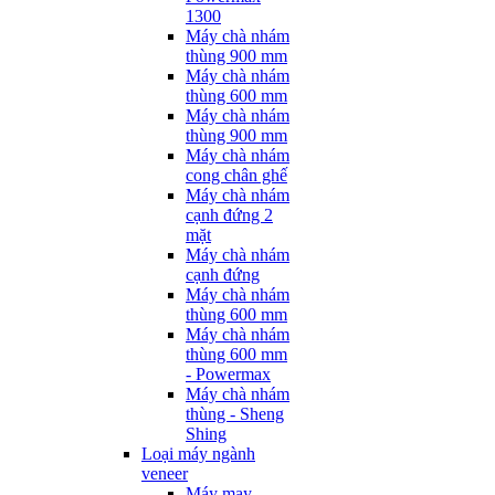
1300
Máy chà nhám
thùng 900 mm
Máy chà nhám
thùng 600 mm
Máy chà nhám
thùng 900 mm
Máy chà nhám
cong chân ghế
Máy chà nhám
cạnh đứng 2
mặt
Máy chà nhám
cạnh đứng
Máy chà nhám
thùng 600 mm
Máy chà nhám
thùng 600 mm
- Powermax
Máy chà nhám
thùng - Sheng
Shing
Loại máy ngành
veneer
Máy may