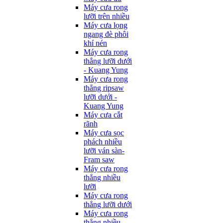
Máy cưa rong
lưỡi trên nhiều
Máy cưa lọng
ngang đè phôi
khí nén
Máy cưa rong
thẳng lưỡi dưới
- Kuang Yung
Máy cưa rong
thẳng ripsaw
lưỡi dưới -
Kuang Yung
Máy cưa cắt
rãnh
Máy cưa sọc
phách nhiều
lưỡi ván sàn-
Fram saw
Máy cưa rong
thẳng nhiều
lưỡi
Máy cưa rong
thẳng lưỡi dưới
Máy cưa rong
thẳng nhiều