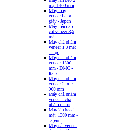
Máy lăn keo 2
mặt 1300 mm
Máy may
veneer bằng
giấy - Japan
Máy mài dao
cắt veneer 3,5
mét
Máy chà nhám
veneer 1,3 mét
1 trục
Máy chà nhám
veneer 1300
mm - DMC -
Italia
Máy chà nhám
veneer 2 trục
900 mm
Máy chà nhám
veneer - chà
nhám piano
Máy lăn keo 1
mặt, 1300 mm -
Japan
Máy cắt veneer