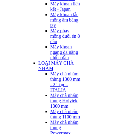
Máy khoan liên
kết - Japan
Máy khoan lắc
mộng âm bằng
tay
Máy phay
mộng đuôi én 8
đầu
Máy khoan
ngang đa năng
nhiều đầu
LOẠI MÁY CHÀ
NHÁM
Máy chà nhám
thùng 1300 mm
- 2 Trục -
ITALIA
Máy chà nhám
thùng Holytek
1300 mm
Máy chà nhám
thùng 1100 mm
Máy chà nhám
thùng
Powermax