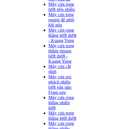
Máy cưa rong
lưỡi trên nhiều
Máy cưa lọng
ngang đè phôi
khí nén
Máy cưa rong
thẳng lưỡi dưới
- Kuang Yung
Máy cưa rong
thẳng ripsaw
lưỡi dưới -
Kuang Yung
Máy cưa cắt
rãnh
Máy cưa sọc
phách nhiều
lưỡi ván sàn-
Fram saw
Máy cưa rong
thẳng nhiều
lưỡi
Máy cưa rong
thẳng lưỡi dưới
Máy cưa rong
thẳng nhiều