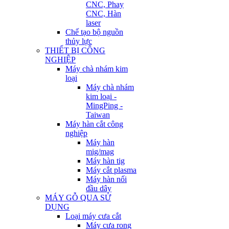
CNC, Phay
CNC, Hàn
laser
Chế tạo bộ nguồn
thủy lực
THIẾT BỊ CÔNG
NGHIỆP
Máy chà nhám kim
loại
Máy chà nhám
kim loại -
MingPing -
Taiwan
Máy hàn cắt công
nghiệp
Máy hàn
mig/mag
Máy hàn tig
Máy cắt plasma
Máy hàn nối
đầu dây
MÁY GỖ QUA SỬ
DỤNG
Loại máy cưa cắt
Máy cưa rong