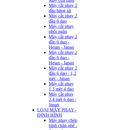
Máy cưa rãnh
Máy cắt phay 2
đầu băng tải
Máy cắt phay 2
đầu 6 dao
Máy cắt phay
phôi ngắn
Máy cắt phay 2
đầu 6 dao -
Heian - Japan
Máy cắt phay 2
đầu 6 dao -
Heian - Japan
Máy cắt phay 2
đầu 6 dao - 1,2
mét - Japan
Máy cắt phay
1,3 mét 4 dao
Máy cắt phay
2,4 mét 6 dao -
Japan
LOẠI MÁY PHAY -
ĐỊNH HÌNH
Máy phay chép
hình chân ghế -