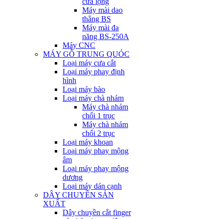
cưa lọng
Máy mài dao
thẳng BS
Máy mài đa
năng BS-250A
Máy CNC
MÁY GỖ TRUNG QUÓC
Loại máy cưa cắt
Loại máy phay định
hình
Loại máy bào
Loại máy chà nhám
Máy chà nhám
chổi 1 trục
Máy chà nhám
chổi 2 trục
Loại máy khoan
Loại máy phay mộng
âm
Loại máy phay mộng
dương
Loại máy dán cạnh
DÂY CHUYỀN SẢN
XUẤT
Dây chuyền cắt finger