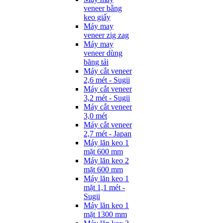
veneer bằng
keo giấy
Máy may
veneer zig zag
Máy may
veneer dùng
băng tải
Máy cắt veneer
2,6 mét - Sugii
Máy cắt veneer
3,2 mét - Sugii
Máy cắt veneer
3,0 mét
Máy cắt veneer
2,7 mét - Japan
Máy lăn keo 1
mặt 600 mm
Máy lăn keo 2
mặt 600 mm
Máy lăn keo 1
mặt 1,1 mét -
Sugii
Máy lăn keo 1
mặt 1300 mm