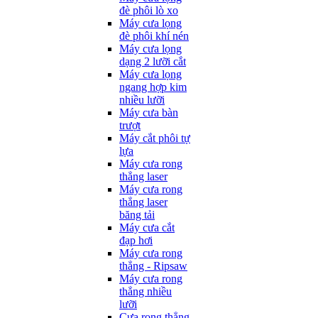
đè phôi lò xo
Máy cưa lọng
đè phôi khí nén
Máy cưa lọng
dạng 2 lưỡi cắt
Máy cưa lọng
ngang hợp kim
nhiều lưỡi
Máy cưa bàn
trượt
Máy cắt phôi tự
lựa
Máy cưa rong
thẳng laser
Máy cưa rong
thẳng laser
băng tải
Máy cưa cắt
đạp hơi
Máy cưa rong
thẳng - Ripsaw
Máy cưa rong
thẳng nhiều
lưỡi
Cưa rong thẳng