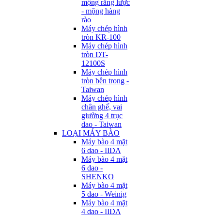
mộng răng lược
- mộng hàng
rào
Máy chép hình
tròn KR-100
Máy chép hình
tròn DT-
12100S
Máy chép hình
tròn bên trong -
Taiwan
Máy chép hình
chân ghế, vai
giường 4 trục
dao - Taiwan
LOẠI MÁY BÀO
Máy bào 4 mặt
6 dao - IIDA
Máy bào 4 mặt
6 dao -
SHENKO
Máy bào 4 mặt
5 dao - Weinig
Máy bào 4 mặt
4 dao - IIDA