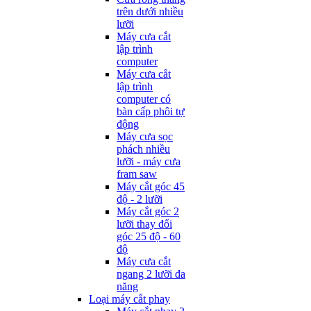
trên dưới nhiều
lưỡi
Máy cưa cắt
lập trình
computer
Máy cưa cắt
lập trình
computer có
bàn cấp phôi tự
động
Máy cưa sọc
phách nhiều
lưỡi - máy cưa
fram saw
Máy cắt góc 45
độ - 2 lưỡi
Máy cắt góc 2
lưỡi thay đổi
góc 25 độ - 60
độ
Máy cưa cắt
ngang 2 lưỡi đa
năng
Loại máy cắt phay