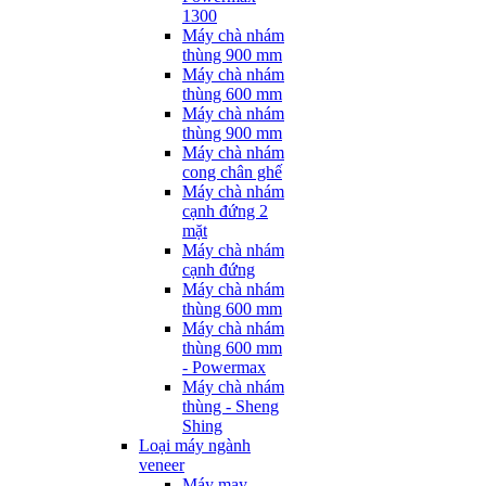
1300
Máy chà nhám
thùng 900 mm
Máy chà nhám
thùng 600 mm
Máy chà nhám
thùng 900 mm
Máy chà nhám
cong chân ghế
Máy chà nhám
cạnh đứng 2
mặt
Máy chà nhám
cạnh đứng
Máy chà nhám
thùng 600 mm
Máy chà nhám
thùng 600 mm
- Powermax
Máy chà nhám
thùng - Sheng
Shing
Loại máy ngành
veneer
Máy may