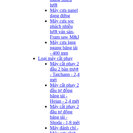
lưỡi
Máy cưa panel
dạng đứng
Máy cưa sọc
phách nhiều
lưỡi ván sàn-
Fram saw M&J
Máy cưa lạng
ngang băng tải
- 400 mm
Loại máy cắt phay
Máy cắt phay 2
đầu 2 bàn trượt
- Taichann - 2,4
mét
Máy cắt phay 2
đầu tự động
băng tải -
Heian - 2,4 mét
Máy cắt phay 2
đầu tự động
băng tải -
Shoda - 1,8 mét
Máy đánh chỉ -