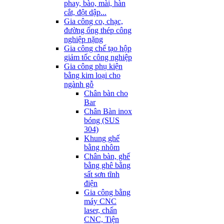
phay, bào, mài, hàn
cắt, đột dập...
Gia công co, chạc,
đường ống thép công
nghiệp nặng
Gia công chế tạo hộp
giảm tốc công nghiệp
Gia công phụ kiện
bằng kim loại cho
ngành gỗ
Chân bàn cho
Bar
Chân Bàn inox
bóng (SUS
304)
Khung ghế
bằng nhôm
Chân bàn, ghế
bằng ghê bằng
sất sơn tĩnh
điện
Gia công bằng
máy CNC
laser, chấn
CNC, Tiện