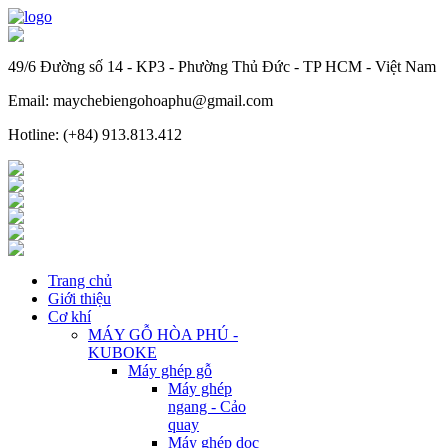
49/6 Đường số 14 - KP3 - Phường Thủ Đức - TP HCM - Việt Nam
Email: maychebiengohoaphu@gmail.com
Hotline: (+84) 913.813.412
Trang chủ
Giới thiệu
Cơ khí
MÁY GỖ HÒA PHÚ -
KUBOKE
Máy ghép gỗ
Máy ghép
ngang - Cảo
quay
Máy ghép dọc