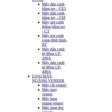
Máy dán cạnh
bằng tay - CE3
Máy dán cạnh
bằng tay - CM
Máy gọt cạnh
thẳng bằng tay
- CT
Máy gọt cạnh
cong định hình-
RT
Máy dán cạnh
tự động LP-
200A
Máy dán cạnh
tự động LP-
400A
LOẠI MÁY
NGÀNH VENEER
Máy cắt veneer
Máy may
veneer
Máy lạng
ngang veneer
Máy lạng dọc