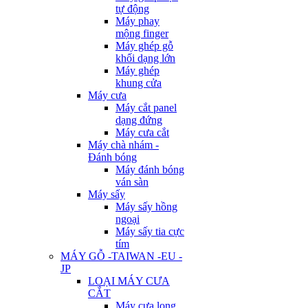
tự động
Máy phay
mộng finger
Máy ghép gỗ
khối dạng lớn
Máy ghép
khung cửa
Máy cưa
Máy cắt panel
dạng đứng
Máy cưa cắt
Máy chà nhám -
Đánh bóng
Máy đánh bóng
ván sàn
Máy sấy
Máy sấy hồng
ngoại
Máy sấy tia cực
tím
MÁY GỖ -TAIWAN -EU -
JP
LOẠI MÁY CƯA
CẮT
Máy cưa lọng