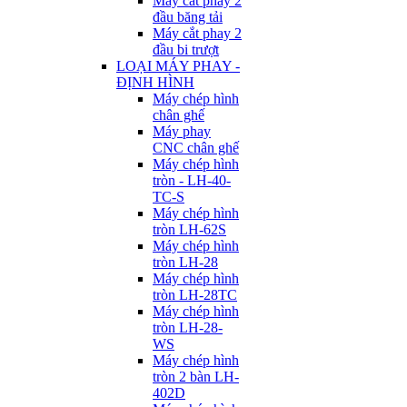
Máy cắt phay 2
đầu băng tải
Máy cắt phay 2
đầu bi trượt
LOẠI MÁY PHAY -
ĐỊNH HÌNH
Máy chép hình
chân ghế
Máy phay
CNC chân ghế
Máy chép hình
tròn - LH-40-
TC-S
Máy chép hình
tròn LH-62S
Máy chép hình
tròn LH-28
Máy chép hình
tròn LH-28TC
Máy chép hình
tròn LH-28-
WS
Máy chép hình
tròn 2 bàn LH-
402D