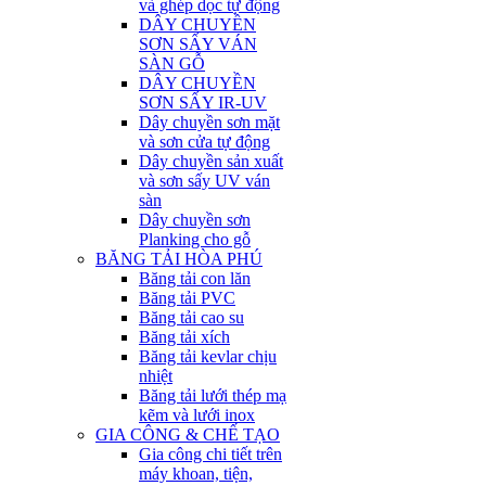
và ghép dọc tự động
DÂY CHUYỀN
SƠN SẤY VÁN
SÀN GỖ
DÂY CHUYỀN
SƠN SẤY IR-UV
Dây chuyền sơn mặt
và sơn cửa tự động
Dây chuyền sản xuất
và sơn sấy UV ván
sàn
Dây chuyền sơn
Planking cho gỗ
BĂNG TẢI HÒA PHÚ
Băng tải con lăn
Băng tải PVC
Băng tải cao su
Băng tải xích
Băng tải kevlar chịu
nhiệt
Băng tải lưới thép mạ
kẽm và lưới inox
GIA CÔNG & CHẾ TẠO
Gia công chi tiết trên
máy khoan, tiện,