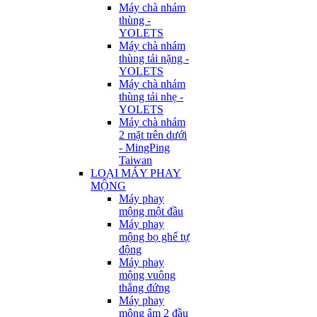
Máy chà nhám
thùng -
YOLETS
Máy chà nhám
thùng tải nặng -
YOLETS
Máy chà nhám
thùng tải nhẹ -
YOLETS
Máy chà nhám
2 mặt trên dưới
- MingPing
Taiwan
LOẠI MÁY PHAY
MỘNG
Máy phay
mộng một đầu
Máy phay
mộng bọ ghế tự
động
Máy phay
mộng vuông
thẳng đứng
Máy phay
mộng âm 2 đầu