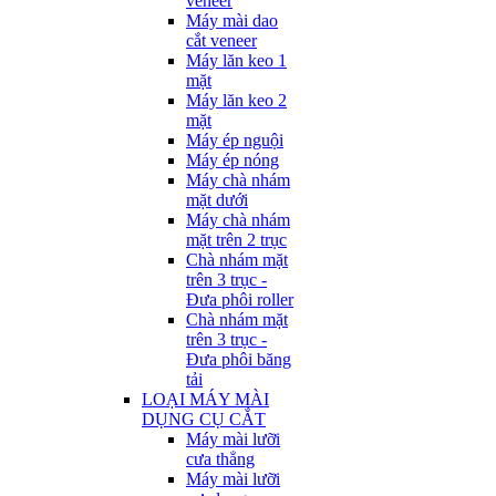
veneer
Máy mài dao
cắt veneer
Máy lăn keo 1
mặt
Máy lăn keo 2
mặt
Máy ép nguội
Máy ép nóng
Máy chà nhám
mặt dưới
Máy chà nhám
mặt trên 2 trục
Chà nhám mặt
trên 3 trục -
Đưa phôi roller
Chà nhám mặt
trên 3 trục -
Đưa phôi băng
tải
LOẠI MÁY MÀI
DỤNG CỤ CẮT
Máy mài lưỡi
cưa thẳng
Máy mài lưỡi