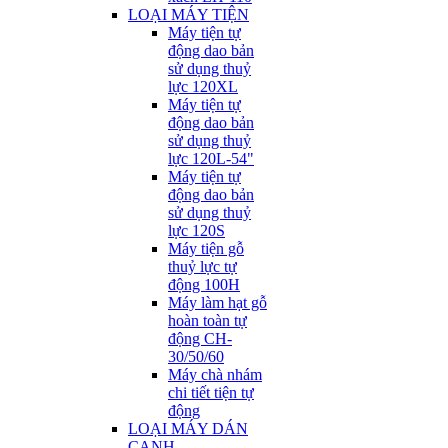
LOẠI MÁY TIỆN
Máy tiện tự
động dao bản
sử dụng thuỷ
lực 120XL
Máy tiện tự
động dao bản
sử dụng thuỷ
lực 120L-54"
Máy tiện tự
động dao bản
sử dụng thuỷ
lực 120S
Máy tiện gỗ
thuỷ lực tự
động 100H
Máy làm hạt gỗ
hoàn toàn tự
động CH-
30/50/60
Máy chà nhám
chi tiết tiện tự
động
LOẠI MÁY DÁN
CẠNH