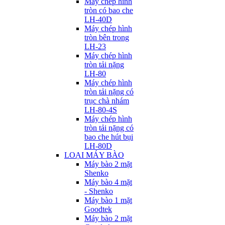
Máy chép hình
tròn có bao che
LH-40D
Máy chép hình
tròn bên trong
LH-23
Máy chép hình
tròn tải nặng
LH-80
Máy chép hình
tròn tải nặng có
trục chà nhám
LH-80-4S
Máy chép hình
tròn tải nặng có
bao che hút bụi
LH-80D
LOẠI MÁY BÀO
Máy bào 2 mặt
Shenko
Máy bào 4 mặt
- Shenko
Máy bào 1 mặt
Goodtek
Máy bào 2 mặt