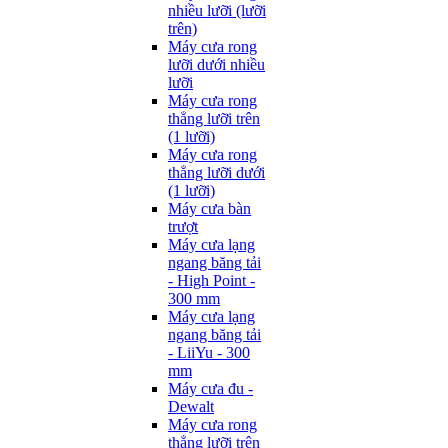
nhiều lưỡi (lưỡi
trên)
Máy cưa rong
lưỡi dưới nhiều
lưỡi
Máy cưa rong
thẳng lưỡi trên
(1 lưỡi)
Máy cưa rong
thẳng lưỡi dưới
(1 lưỡi)
Máy cưa bàn
trượt
Máy cưa lạng
ngang băng tải
- High Point -
300 mm
Máy cưa lạng
ngang băng tải
- LiiYu - 300
mm
Máy cưa đu -
Dewalt
Máy cưa rong
thẳng lưỡi trên