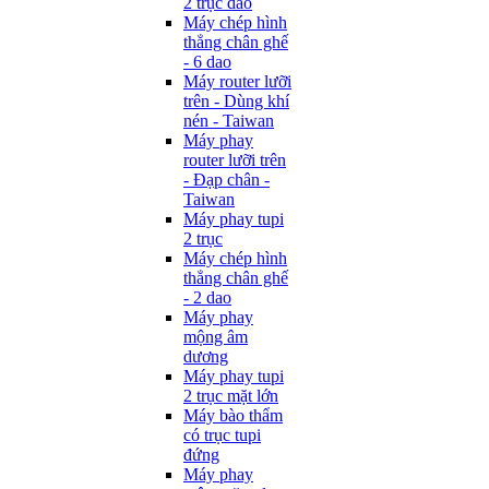
2 trục dao
Máy chép hình
thẳng chân ghế
- 6 dao
Máy router lưỡi
trên - Dùng khí
nén - Taiwan
Máy phay
router lưỡi trên
- Đạp chân -
Taiwan
Máy phay tupi
2 trục
Máy chép hình
thẳng chân ghế
- 2 dao
Máy phay
mộng âm
dương
Máy phay tupi
2 trục mặt lớn
Máy bào thẩm
có trục tupi
đứng
Máy phay