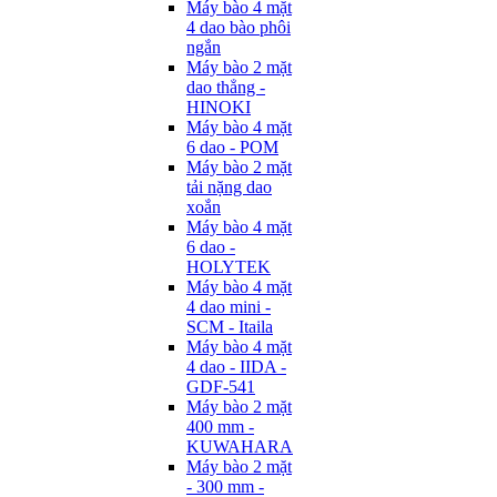
Máy bào 4 mặt
4 dao bào phôi
ngắn
Máy bào 2 mặt
dao thẳng -
HINOKI
Máy bào 4 mặt
6 dao - POM
Máy bào 2 mặt
tải nặng dao
xoắn
Máy bào 4 mặt
6 dao -
HOLYTEK
Máy bào 4 mặt
4 dao mini -
SCM - Itaila
Máy bào 4 mặt
4 dao - IIDA -
GDF-541
Máy bào 2 mặt
400 mm -
KUWAHARA
Máy bào 2 mặt
- 300 mm -