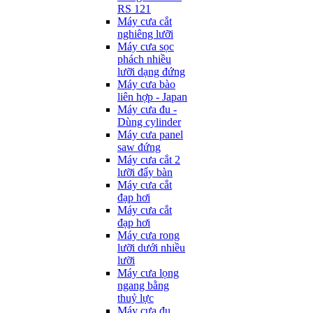
RS 121
Máy cưa cắt
nghiêng lưỡi
Máy cưa sọc
phách nhiều
lưỡi dạng đứng
Máy cưa bào
liên hợp - Japan
Máy cưa đu -
Dùng cylinder
Máy cưa panel
saw đứng
Máy cưa cắt 2
lưỡi đẩy bàn
Máy cưa cắt
đạp hơi
Máy cưa cắt
đạp hơi
Máy cưa rong
lưỡi dưới nhiều
lưỡi
Máy cưa lọng
ngang bằng
thuỷ lực
Máy cưa đu