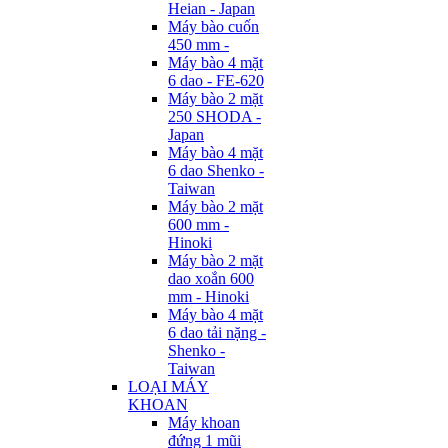
Heian - Japan
Máy bào cuốn
450 mm -
Máy bào 4 mặt
6 dao - FE-620
Máy bào 2 mặt
250 SHODA -
Japan
Máy bào 4 mặt
6 dao Shenko -
Taiwan
Máy bào 2 mặt
600 mm -
Hinoki
Máy bào 2 mặt
dao xoắn 600
mm - Hinoki
Máy bào 4 mặt
6 dao tải nặng -
Shenko -
Taiwan
LOẠI MÁY
KHOAN
Máy khoan
đứng 1 mũi