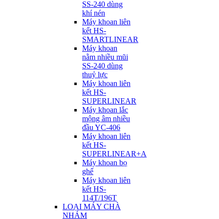
SS-240 dùng
khí nén
Máy khoan liên
kết HS-
SMARTLINEAR
Máy khoan
nằm nhiều mũi
SS-240 dùng
thuỷ lực
Máy khoan liên
kết HS-
SUPERLINEAR
Máy khoan lắc
mộng âm nhiều
đầu YC-406
Máy khoan liên
kết HS-
SUPERLINEAR+A
Máy khoan bọ
ghế
Máy khoan liên
kết HS-
114T/196T
LOẠI MÁY CHÀ
NHÁM