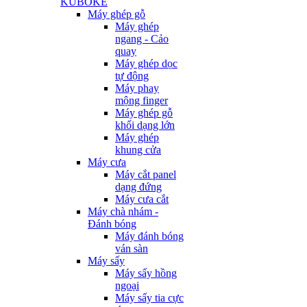
KUBOKE
Máy ghép gỗ
Máy ghép
ngang - Cảo
quay
Máy ghép dọc
tự động
Máy phay
mộng finger
Máy ghép gỗ
khối dạng lớn
Máy ghép
khung cửa
Máy cưa
Máy cắt panel
dạng đứng
Máy cưa cắt
Máy chà nhám -
Đánh bóng
Máy đánh bóng
ván sàn
Máy sấy
Máy sấy hồng
ngoại
Máy sấy tia cực