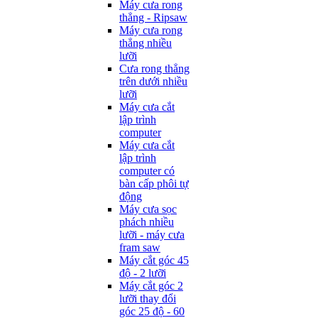
Máy cưa rong
thẳng - Ripsaw
Máy cưa rong
thẳng nhiều
lưỡi
Cưa rong thẳng
trên dưới nhiều
lưỡi
Máy cưa cắt
lập trình
computer
Máy cưa cắt
lập trình
computer có
bàn cấp phôi tự
động
Máy cưa sọc
phách nhiều
lưỡi - máy cưa
fram saw
Máy cắt góc 45
độ - 2 lưỡi
Máy cắt góc 2
lưỡi thay đổi
góc 25 độ - 60