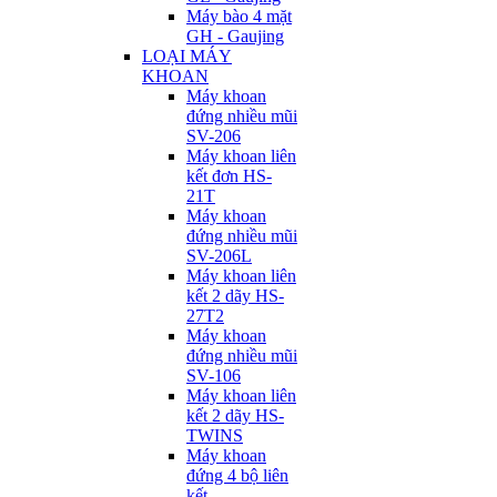
Máy bào 4 mặt
GH - Gaujing
LOẠI MÁY
KHOAN
Máy khoan
đứng nhiều mũi
SV-206
Máy khoan liên
kết đơn HS-
21T
Máy khoan
đứng nhiều mũi
SV-206L
Máy khoan liên
kết 2 dãy HS-
27T2
Máy khoan
đứng nhiều mũi
SV-106
Máy khoan liên
kết 2 dãy HS-
TWINS
Máy khoan
đứng 4 bộ liên
kết