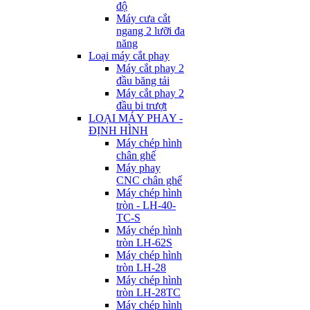
độ
Máy cưa cắt
ngang 2 lưỡi đa
năng
Loại máy cắt phay
Máy cắt phay 2
đầu băng tải
Máy cắt phay 2
đầu bi trượt
LOẠI MÁY PHAY -
ĐỊNH HÌNH
Máy chép hình
chân ghế
Máy phay
CNC chân ghế
Máy chép hình
tròn - LH-40-
TC-S
Máy chép hình
tròn LH-62S
Máy chép hình
tròn LH-28
Máy chép hình
tròn LH-28TC
Máy chép hình