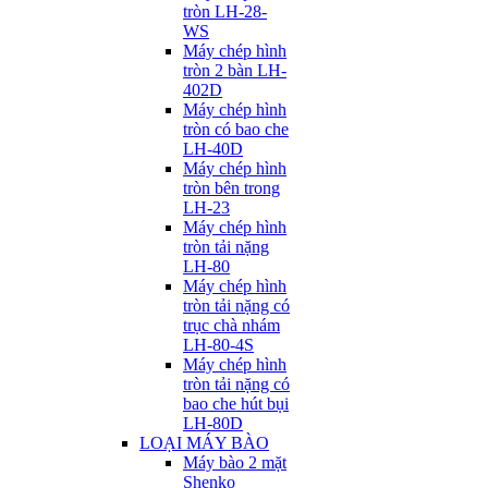
tròn LH-28-
WS
Máy chép hình
tròn 2 bàn LH-
402D
Máy chép hình
tròn có bao che
LH-40D
Máy chép hình
tròn bên trong
LH-23
Máy chép hình
tròn tải nặng
LH-80
Máy chép hình
tròn tải nặng có
trục chà nhám
LH-80-4S
Máy chép hình
tròn tải nặng có
bao che hút bụi
LH-80D
LOẠI MÁY BÀO
Máy bào 2 mặt
Shenko