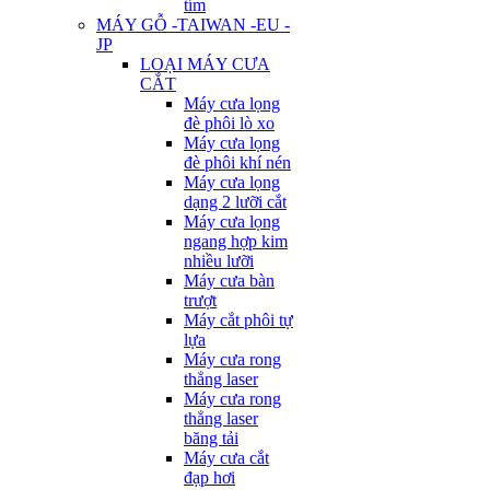
tím
MÁY GỖ -TAIWAN -EU -
JP
LOẠI MÁY CƯA
CẮT
Máy cưa lọng
đè phôi lò xo
Máy cưa lọng
đè phôi khí nén
Máy cưa lọng
dạng 2 lưỡi cắt
Máy cưa lọng
ngang hợp kim
nhiều lưỡi
Máy cưa bàn
trượt
Máy cắt phôi tự
lựa
Máy cưa rong
thẳng laser
Máy cưa rong
thẳng laser
băng tải
Máy cưa cắt
đạp hơi