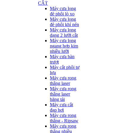
CẮT
Máy cưa lọng
đè phôi lò xo
Máy cưa lọng
đè phôi khí nén
Máy cưa lọng
dạng 2 lưỡi cắt
Máy cưa lọng
ngang hợp kim
nhiều lưỡi
Máy cưa bàn
trượt
Máy cắt phôi tự
lựa
Máy cưa rong
thẳng laser
Máy cưa rong
thẳng laser
băng tải
Máy cưa cắt
đạp hơi
Máy cưa rong
thẳng - Ripsaw
Máy cưa rong
thẳng nhiều