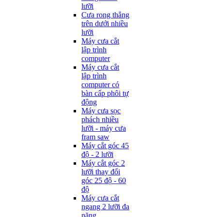
lưỡi
Cưa rong thẳng
trên dưới nhiều
lưỡi
Máy cưa cắt
lập trình
computer
Máy cưa cắt
lập trình
computer có
bàn cấp phôi tự
động
Máy cưa sọc
phách nhiều
lưỡi - máy cưa
fram saw
Máy cắt góc 45
độ - 2 lưỡi
Máy cắt góc 2
lưỡi thay đổi
góc 25 độ - 60
độ
Máy cưa cắt
ngang 2 lưỡi đa
năng