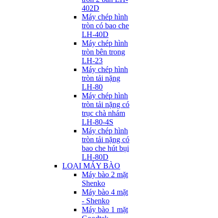
402D
Máy chép hình
tròn có bao che
LH-40D
Máy chép hình
tròn bên trong
LH-23
Máy chép hình
tròn tải nặng
LH-80
Máy chép hình
tròn tải nặng có
trục chà nhám
LH-80-4S
Máy chép hình
tròn tải nặng có
bao che hút bụi
LH-80D
LOẠI MÁY BÀO
Máy bào 2 mặt
Shenko
Máy bào 4 mặt
- Shenko
Máy bào 1 mặt