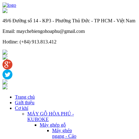
49/6 Đường số 14 - KP3 - Phường Thủ Đức - TP HCM - Việt Nam
Email: maychebiengohoaphu@gmail.com
Hotline: (+84) 913.813.412
Trang chủ
Giới thiệu
Cơ khí
MÁY GỖ HÒA PHÚ -
KUBOKE
Máy ghép gỗ
Máy ghép
ngang - Cảo