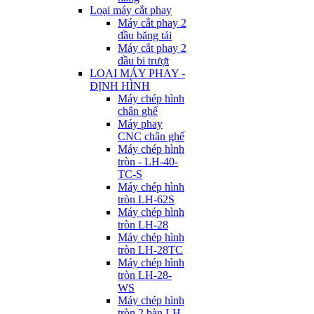
Loại máy cắt phay
Máy cắt phay 2
đầu băng tải
Máy cắt phay 2
đầu bi trượt
LOẠI MÁY PHAY -
ĐỊNH HÌNH
Máy chép hình
chân ghế
Máy phay
CNC chân ghế
Máy chép hình
tròn - LH-40-
TC-S
Máy chép hình
tròn LH-62S
Máy chép hình
tròn LH-28
Máy chép hình
tròn LH-28TC
Máy chép hình
tròn LH-28-
WS
Máy chép hình
tròn 2 bàn LH-