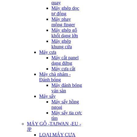
quay
Máy ghép dọc
tự động
Máy phay
mộng finger
Máy ghép gỗ
khối dạng lớn
Máy ghép
khung cửa
Máy cưa
Máy cắt panel
dạng đứng
Máy cưa cắt
Máy chà nhám -
Đánh bóng
Máy đánh bóng
ván sàn
Máy sấy
Máy sấy hồng
ngoại
Máy sấy tia cực
tím
MÁY GỖ -TAIWAN -EU -
JP
LOẠI MÁY CƯA