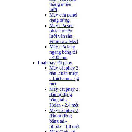
thẳng nhiều
lưỡi
Máy cưa panel
dạng đứng
Máy cưa sọc
phách nhiều
lưỡi ván sàn-
Fram saw M&J
Máy cưa lạng
ngang băng tải
- 400 mm
Loại máy cắt phay
Máy cắt phay 2
đầu 2 bàn trượt
- Taichann - 2,4
mét
Máy cắt phay 2
đầu tự động
băng tải -
Heian - 2,4 mét
Máy cắt phay 2
đầu tự động
băng tải -
Shoda - 1,8 mét
Máy đánh chỉ -