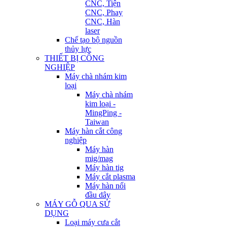
CNC, Tiện
CNC, Phay
CNC, Hàn
laser
Chế tạo bộ nguồn
thủy lực
THIẾT BỊ CÔNG
NGHIỆP
Máy chà nhám kim
loại
Máy chà nhám
kim loại -
MingPing -
Taiwan
Máy hàn cắt công
nghiệp
Máy hàn
mig/mag
Máy hàn tig
Máy cắt plasma
Máy hàn nối
đầu dây
MÁY GỖ QUA SỬ
DỤNG
Loại máy cưa cắt