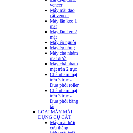
veneer
Máy mài dao
cắt veneer
Máy lăn keo 1
mặt
Máy lăn keo 2
mặt
Máy ép nguội
Máy ép nóng
Máy chà nhám
mặt dưới
Máy chà nhám
mặt trên 2 trục
Chà nhám mặt
trên 3 trục -
Đưa phôi roller
Chà nhám mặt
trên 3 trục -
Đưa phôi băng
tải
LOẠI MÁY MÀI
DỤNG CỤ CẮT
Máy mài lưỡi
cưa thẳng