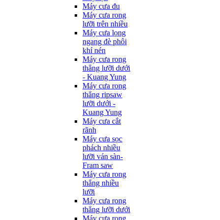
Máy cưa đu
Máy cưa rong
lưỡi trên nhiều
Máy cưa lọng
ngang đè phôi
khí nén
Máy cưa rong
thẳng lưỡi dưới
- Kuang Yung
Máy cưa rong
thẳng ripsaw
lưỡi dưới -
Kuang Yung
Máy cưa cắt
rãnh
Máy cưa sọc
phách nhiều
lưỡi ván sàn-
Fram saw
Máy cưa rong
thẳng nhiều
lưỡi
Máy cưa rong
thẳng lưỡi dưới
Máy cưa rong