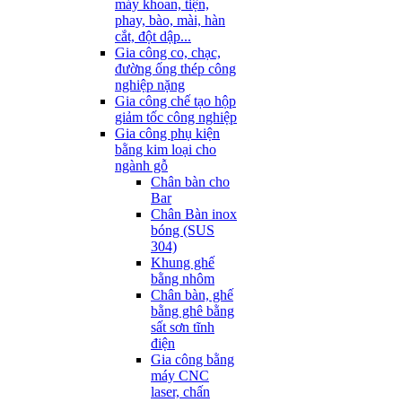
máy khoan, tiện,
phay, bào, mài, hàn
cắt, đột dập...
Gia công co, chạc,
đường ống thép công
nghiệp nặng
Gia công chế tạo hộp
giảm tốc công nghiệp
Gia công phụ kiện
bằng kim loại cho
ngành gỗ
Chân bàn cho
Bar
Chân Bàn inox
bóng (SUS
304)
Khung ghế
bằng nhôm
Chân bàn, ghế
bằng ghê bằng
sất sơn tĩnh
điện
Gia công bằng
máy CNC
laser, chấn