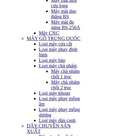
Máy mài lưỡi
cưa lọng
Máy mài dao
thẳng BS
Máy mài đa
năng BS-250A
Máy CNC
MÁY GỖ TRUNG QUÓC
Loại máy cưa cắt
Loại máy phay định
hình
Loại máy bào
Loại máy chà nhám
Máy chà nhám
chổi 1 trục
Máy chà nhám
chổi 2 trục
Loại máy khoan
Loại máy phay mộng
âm
Loại máy phay mộng
dương
Loại máy dán cạnh
DÂY CHUYỀN SẢN
XUẤT