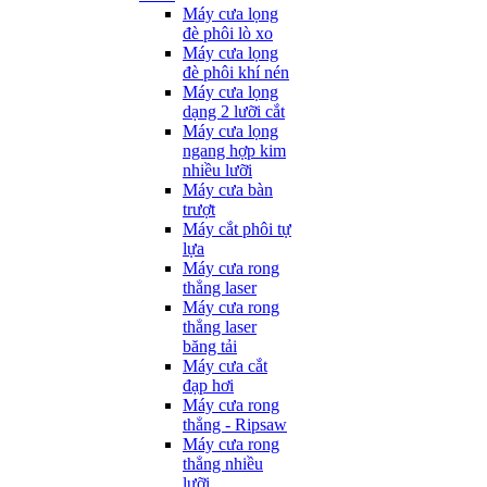
Máy cưa lọng
đè phôi lò xo
Máy cưa lọng
đè phôi khí nén
Máy cưa lọng
dạng 2 lưỡi cắt
Máy cưa lọng
ngang hợp kim
nhiều lưỡi
Máy cưa bàn
trượt
Máy cắt phôi tự
lựa
Máy cưa rong
thẳng laser
Máy cưa rong
thẳng laser
băng tải
Máy cưa cắt
đạp hơi
Máy cưa rong
thẳng - Ripsaw
Máy cưa rong
thẳng nhiều
lưỡi