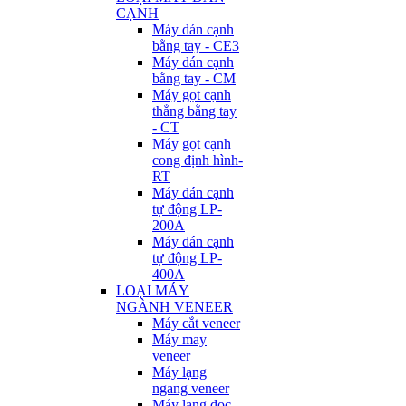
CẠNH
Máy dán cạnh
bằng tay - CE3
Máy dán cạnh
bằng tay - CM
Máy gọt cạnh
thẳng bằng tay
- CT
Máy gọt cạnh
cong định hình-
RT
Máy dán cạnh
tự động LP-
200A
Máy dán cạnh
tự động LP-
400A
LOẠI MÁY
NGÀNH VENEER
Máy cắt veneer
Máy may
veneer
Máy lạng
ngang veneer
Máy lạng dọc