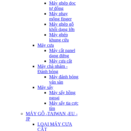
Máy ghép dọc
tự động
Máy phay
mộng finger
Máy ghép gỗ
khối dạng lớn
Máy ghép
khung cửa
Máy cưa
Máy cắt panel
dạng đứng
Máy cưa cắt
Máy chà nhám -
Đánh bóng
Máy đánh bóng
ván sàn
Máy sấy
Máy sấy hồng
ngoại
Máy sấy tia cực
tím
MÁY GỖ -TAIWAN -EU -
JP
LOẠI MÁY CƯA
CẮT