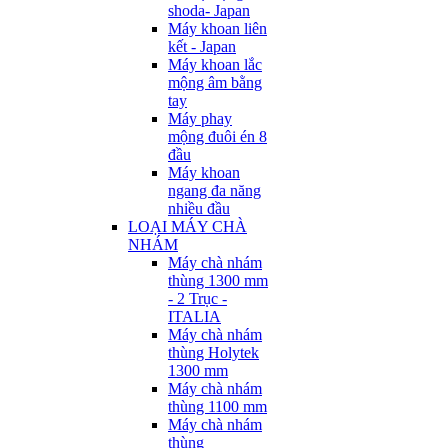
shoda- Japan
Máy khoan liên
kết - Japan
Máy khoan lắc
mộng âm bằng
tay
Máy phay
mộng đuôi én 8
đầu
Máy khoan
ngang đa năng
nhiều đầu
LOẠI MÁY CHÀ
NHÁM
Máy chà nhám
thùng 1300 mm
- 2 Trục -
ITALIA
Máy chà nhám
thùng Holytek
1300 mm
Máy chà nhám
thùng 1100 mm
Máy chà nhám
thùng