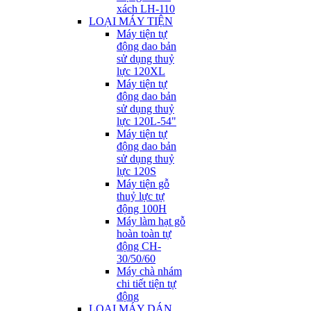
xách LH-110
LOẠI MÁY TIỆN
Máy tiện tự
động dao bản
sử dụng thuỷ
lực 120XL
Máy tiện tự
động dao bản
sử dụng thuỷ
lực 120L-54"
Máy tiện tự
động dao bản
sử dụng thuỷ
lực 120S
Máy tiện gỗ
thuỷ lực tự
động 100H
Máy làm hạt gỗ
hoàn toàn tự
động CH-
30/50/60
Máy chà nhám
chi tiết tiện tự
động
LOẠI MÁY DÁN