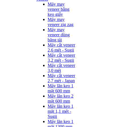
Máy may
veneer bằng
keo giấy
Máy may
veneer zig zag
Máy may
veneer dùng
băng tải
Máy cắt veneer
2,6 mét - Sugii
Máy cắt veneer
3,2 mét - Sugii
Máy cắt veneer
3,0 mét
Máy cắt veneer
2,7 mét - Japan
Máy lăn keo 1
mặt 600 mm
Máy lăn keo 2
mặt 600 mm
Máy lăn keo 1
mặt 1,1 mét -
Sugii
Máy lăn keo 1
mặt 1300 mm