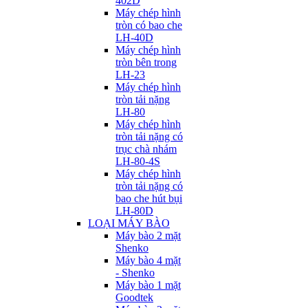
402D
Máy chép hình
tròn có bao che
LH-40D
Máy chép hình
tròn bên trong
LH-23
Máy chép hình
tròn tải nặng
LH-80
Máy chép hình
tròn tải nặng có
trục chà nhám
LH-80-4S
Máy chép hình
tròn tải nặng có
bao che hút bụi
LH-80D
LOẠI MÁY BÀO
Máy bào 2 mặt
Shenko
Máy bào 4 mặt
- Shenko
Máy bào 1 mặt
Goodtek