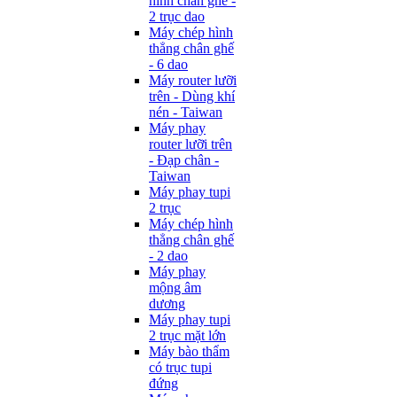
hình chân ghế -
2 trục dao
Máy chép hình
thẳng chân ghế
- 6 dao
Máy router lưỡi
trên - Dùng khí
nén - Taiwan
Máy phay
router lưỡi trên
- Đạp chân -
Taiwan
Máy phay tupi
2 trục
Máy chép hình
thẳng chân ghế
- 2 dao
Máy phay
mộng âm
dương
Máy phay tupi
2 trục mặt lớn
Máy bào thẩm
có trục tupi
đứng