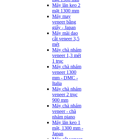
Máy lăn keo 2
mặt 1300 mm
Máy may
veneer bằng
giấy - Japan
Máy mài dao
cắt veneer 3,5
mét
Máy chà nhám
veneer 1,3 mét
1 trục
Máy chà nhám
veneer 1300
mm - DMC -
Italia
Máy chà nhám
veneer 2 trục
900 mm
Máy chà nhám
veneer - chà
nhám piano
Máy lăn keo 1
mặt, 1300 mm -
Japan