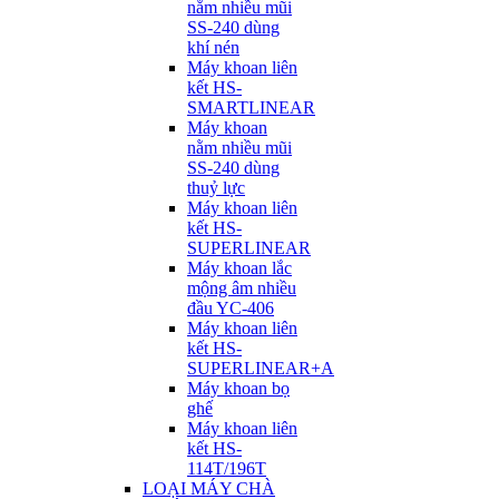
nằm nhiều mũi
SS-240 dùng
khí nén
Máy khoan liên
kết HS-
SMARTLINEAR
Máy khoan
nằm nhiều mũi
SS-240 dùng
thuỷ lực
Máy khoan liên
kết HS-
SUPERLINEAR
Máy khoan lắc
mộng âm nhiều
đầu YC-406
Máy khoan liên
kết HS-
SUPERLINEAR+A
Máy khoan bọ
ghế
Máy khoan liên
kết HS-
114T/196T
LOẠI MÁY CHÀ