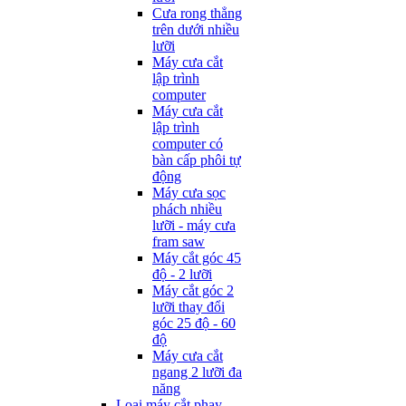
Cưa rong thẳng
trên dưới nhiều
lưỡi
Máy cưa cắt
lập trình
computer
Máy cưa cắt
lập trình
computer có
bàn cấp phôi tự
động
Máy cưa sọc
phách nhiều
lưỡi - máy cưa
fram saw
Máy cắt góc 45
độ - 2 lưỡi
Máy cắt góc 2
lưỡi thay đổi
góc 25 độ - 60
độ
Máy cưa cắt
ngang 2 lưỡi đa
năng
Loại máy cắt phay