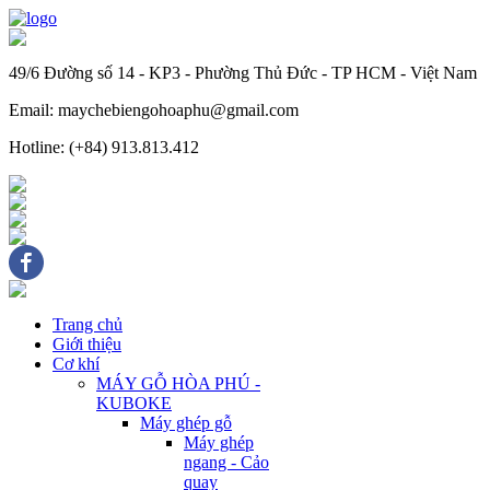
49/6 Đường số 14 - KP3 - Phường Thủ Đức - TP HCM - Việt Nam
Email: maychebiengohoaphu@gmail.com
Hotline: (+84) 913.813.412
Trang chủ
Giới thiệu
Cơ khí
MÁY GỖ HÒA PHÚ -
KUBOKE
Máy ghép gỗ
Máy ghép
ngang - Cảo
quay