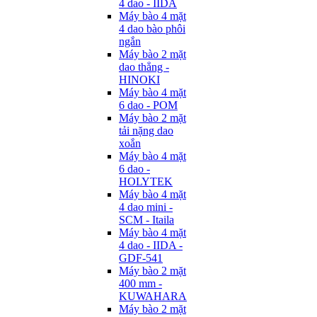
4 dao - IIDA
Máy bào 4 mặt
4 dao bào phôi
ngắn
Máy bào 2 mặt
dao thẳng -
HINOKI
Máy bào 4 mặt
6 dao - POM
Máy bào 2 mặt
tải nặng dao
xoắn
Máy bào 4 mặt
6 dao -
HOLYTEK
Máy bào 4 mặt
4 dao mini -
SCM - Itaila
Máy bào 4 mặt
4 dao - IIDA -
GDF-541
Máy bào 2 mặt
400 mm -
KUWAHARA
Máy bào 2 mặt