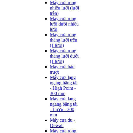
Máy cưa rong
nhiều lưỡi (lưỡi
trên)
Máy cưa rong
lưỡi dưới nhiều
lưỡi
Máy cưa rong
thẳng lưỡi trên
(1 lưỡi)
Máy cưa rong
thẳng lưỡi dưới
(1 lưỡi)
Máy cưa bàn
trượt
Máy cưa lạng
ngang băng tải
- High Point -
300 mm
Máy cưa lạng
ngang băng tải
- LiiYu - 300
mm
Máy cưa đu -
Dewalt
Máy cưa rong