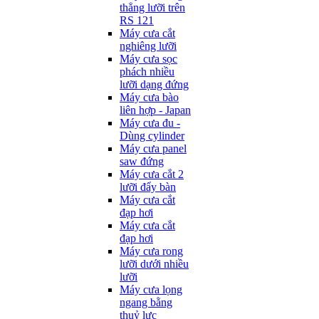
thẳng lưỡi trên
RS 121
Máy cưa cắt
nghiêng lưỡi
Máy cưa sọc
phách nhiều
lưỡi dạng đứng
Máy cưa bào
liên hợp - Japan
Máy cưa đu -
Dùng cylinder
Máy cưa panel
saw đứng
Máy cưa cắt 2
lưỡi đẩy bàn
Máy cưa cắt
đạp hơi
Máy cưa cắt
đạp hơi
Máy cưa rong
lưỡi dưới nhiều
lưỡi
Máy cưa lọng
ngang bằng
thuỷ lực