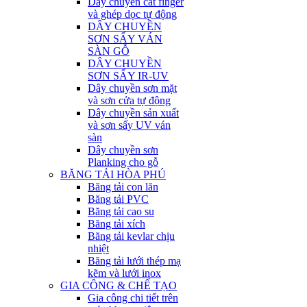
Dây chuyền cắt finger
và ghép dọc tự động
DÂY CHUYỀN
SƠN SẤY VÁN
SÀN GỖ
DÂY CHUYỀN
SƠN SẤY IR-UV
Dây chuyền sơn mặt
và sơn cửa tự động
Dây chuyền sản xuất
và sơn sấy UV ván
sàn
Dây chuyền sơn
Planking cho gỗ
BĂNG TẢI HÒA PHÚ
Băng tải con lăn
Băng tải PVC
Băng tải cao su
Băng tải xích
Băng tải kevlar chịu
nhiệt
Băng tải lưới thép mạ
kẽm và lưới inox
GIA CÔNG & CHẾ TẠO
Gia công chi tiết trên