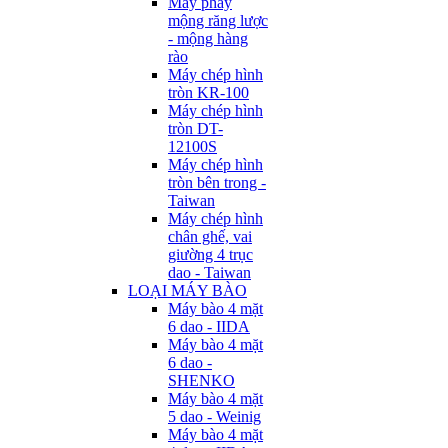
Máy phay
mộng răng lược
- mộng hàng
rào
Máy chép hình
tròn KR-100
Máy chép hình
tròn DT-
12100S
Máy chép hình
tròn bên trong -
Taiwan
Máy chép hình
chân ghế, vai
giường 4 trục
dao - Taiwan
LOẠI MÁY BÀO
Máy bào 4 mặt
6 dao - IIDA
Máy bào 4 mặt
6 dao -
SHENKO
Máy bào 4 mặt
5 dao - Weinig
Máy bào 4 mặt