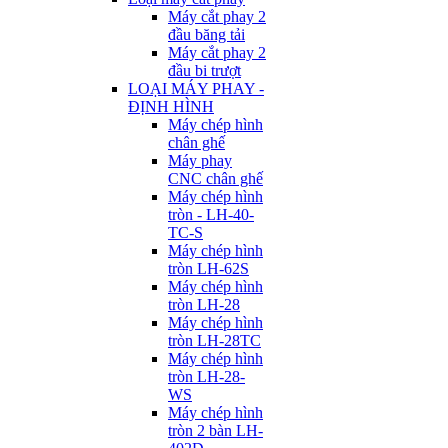
Máy cắt phay 2
đầu băng tải
Máy cắt phay 2
đầu bi trượt
LOẠI MÁY PHAY -
ĐỊNH HÌNH
Máy chép hình
chân ghế
Máy phay
CNC chân ghế
Máy chép hình
tròn - LH-40-
TC-S
Máy chép hình
tròn LH-62S
Máy chép hình
tròn LH-28
Máy chép hình
tròn LH-28TC
Máy chép hình
tròn LH-28-
WS
Máy chép hình
tròn 2 bàn LH-