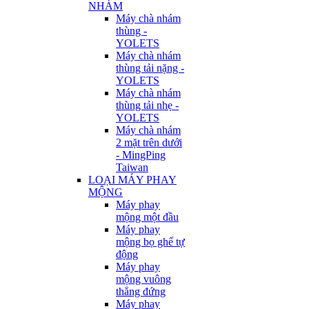
NHÁM
Máy chà nhám
thùng -
YOLETS
Máy chà nhám
thùng tải nặng -
YOLETS
Máy chà nhám
thùng tải nhẹ -
YOLETS
Máy chà nhám
2 mặt trên dưới
- MingPing
Taiwan
LOẠI MÁY PHAY
MỘNG
Máy phay
mộng một đầu
Máy phay
mộng bọ ghế tự
động
Máy phay
mộng vuông
thẳng đứng
Máy phay