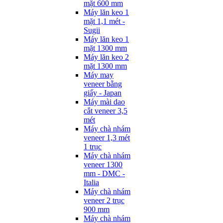
mặt 600 mm
Máy lăn keo 1
mặt 1,1 mét -
Sugii
Máy lăn keo 1
mặt 1300 mm
Máy lăn keo 2
mặt 1300 mm
Máy may
veneer bằng
giấy - Japan
Máy mài dao
cắt veneer 3,5
mét
Máy chà nhám
veneer 1,3 mét
1 trục
Máy chà nhám
veneer 1300
mm - DMC -
Italia
Máy chà nhám
veneer 2 trục
900 mm
Máy chà nhám