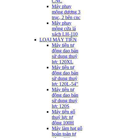
CNC
Máy phay
mộng dương 3
trục, 2 bên cnc
Máy phay
mộng cửa lá
xách LH-110
LOẠI MÁY TIỆN
Máy tiện tự
động dao bản
sử dụng thuỷ
lực 120XL
Máy tiện tự
động dao bản
sử dụng thuỷ
lực 120L-54"
Máy tiện tự
động dao bản
sử dụng thuỷ
lực 120S
Máy tiện gỗ
thuỷ lực tự
động 100H
Máy làm hạt gỗ
hoàn toàn tự