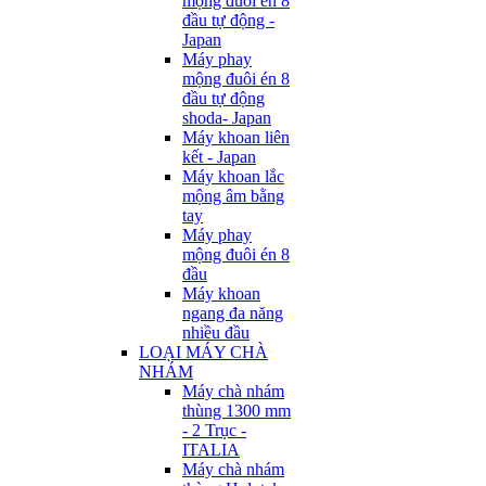
mộng đuôi én 8
đầu tự động -
Japan
Máy phay
mộng đuôi én 8
đầu tự động
shoda- Japan
Máy khoan liên
kết - Japan
Máy khoan lắc
mộng âm bằng
tay
Máy phay
mộng đuôi én 8
đầu
Máy khoan
ngang đa năng
nhiều đầu
LOẠI MÁY CHÀ
NHÁM
Máy chà nhám
thùng 1300 mm
- 2 Trục -
ITALIA
Máy chà nhám