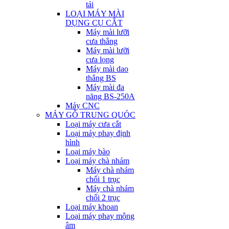
tải
LOẠI MÁY MÀI
DỤNG CỤ CẮT
Máy mài lưỡi
cưa thẳng
Máy mài lưỡi
cưa lọng
Máy mài dao
thẳng BS
Máy mài đa
năng BS-250A
Máy CNC
MÁY GỖ TRUNG QUÓC
Loại máy cưa cắt
Loại máy phay định
hình
Loại máy bào
Loại máy chà nhám
Máy chà nhám
chổi 1 trục
Máy chà nhám
chổi 2 trục
Loại máy khoan
Loại máy phay mộng
âm