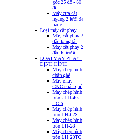
góc 25 độ - 60
độ
Máy cưa cắt
ngang 2 lưỡi đa
năng
Loại máy cắt phay
Máy cắt phay 2
đầu băng tải
Máy cắt phay 2
đầu bi trượt
LOẠI MÁY PHAY -
ĐỊNH HÌNH
Máy chép hình
chân ghế
Máy phay
CNC chân ghế
Máy chép hình
tròn - LH-40-
TC-S
Máy chép hình
tròn LH-62S
Máy chép hình
tròn LH-28
Máy chép hình
tròn LH-28TC