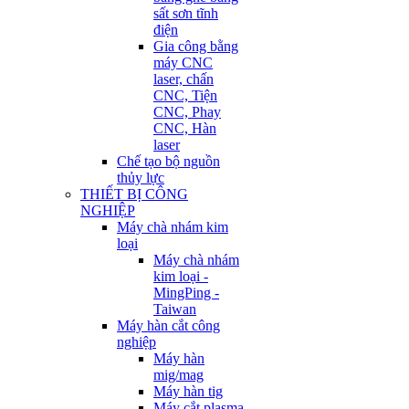
sất sơn tĩnh
điện
Gia công bằng
máy CNC
laser, chấn
CNC, Tiện
CNC, Phay
CNC, Hàn
laser
Chế tạo bộ nguồn
thủy lực
THIẾT BỊ CÔNG
NGHIỆP
Máy chà nhám kim
loại
Máy chà nhám
kim loại -
MingPing -
Taiwan
Máy hàn cắt công
nghiệp
Máy hàn
mig/mag
Máy hàn tig
Máy cắt plasma