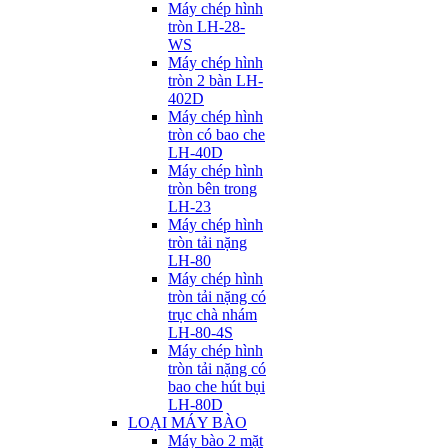
Máy chép hình
tròn LH-28-
WS
Máy chép hình
tròn 2 bàn LH-
402D
Máy chép hình
tròn có bao che
LH-40D
Máy chép hình
tròn bên trong
LH-23
Máy chép hình
tròn tải nặng
LH-80
Máy chép hình
tròn tải nặng có
trục chà nhám
LH-80-4S
Máy chép hình
tròn tải nặng có
bao che hút bụi
LH-80D
LOẠI MÁY BÀO
Máy bào 2 mặt