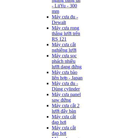
ngang băng tải
- LiiYu - 300
mm
Máy cưa đu -
Dewalt
Máy cưa rong
thẳng lưỡi trên
RS 121
Máy cưa cắt
nghiêng lưỡi
Máy cưa sọc
phách nhiều
lưỡi dạng đứng
Máy cưa bào
liên hợp - Japan
Máy cưa đu -
Dùng cylinder
Máy cưa panel
saw đứng
Máy cưa cắt 2
lưỡi đẩy bàn
Máy cưa cắt
đạp hơi
Máy cưa cắt
đạp hơi