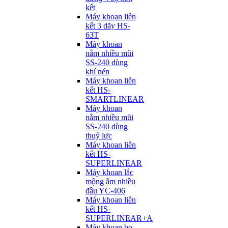
kết
Máy khoan liên
kết 3 dãy HS-
63T
Máy khoan
nằm nhiều mũi
SS-240 dùng
khí nén
Máy khoan liên
kết HS-
SMARTLINEAR
Máy khoan
nằm nhiều mũi
SS-240 dùng
thuỷ lực
Máy khoan liên
kết HS-
SUPERLINEAR
Máy khoan lắc
mộng âm nhiều
đầu YC-406
Máy khoan liên
kết HS-
SUPERLINEAR+A
Máy khoan bọ