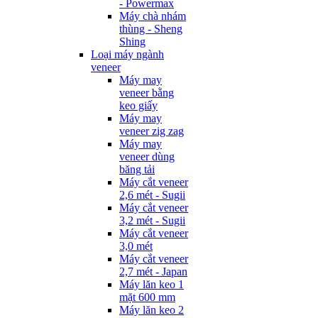
- Powermax
Máy chà nhám
thùng - Sheng
Shing
Loại máy ngành
veneer
Máy may
veneer bằng
keo giấy
Máy may
veneer zig zag
Máy may
veneer dùng
băng tải
Máy cắt veneer
2,6 mét - Sugii
Máy cắt veneer
3,2 mét - Sugii
Máy cắt veneer
3,0 mét
Máy cắt veneer
2,7 mét - Japan
Máy lăn keo 1
mặt 600 mm
Máy lăn keo 2