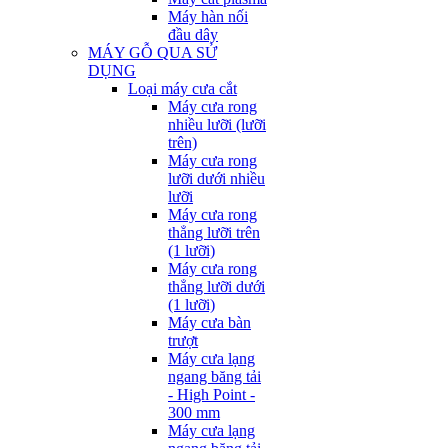
Máy hàn nối
đầu dây
MÁY GỖ QUA SỬ
DỤNG
Loại máy cưa cắt
Máy cưa rong
nhiều lưỡi (lưỡi
trên)
Máy cưa rong
lưỡi dưới nhiều
lưỡi
Máy cưa rong
thẳng lưỡi trên
(1 lưỡi)
Máy cưa rong
thẳng lưỡi dưới
(1 lưỡi)
Máy cưa bàn
trượt
Máy cưa lạng
ngang băng tải
- High Point -
300 mm
Máy cưa lạng