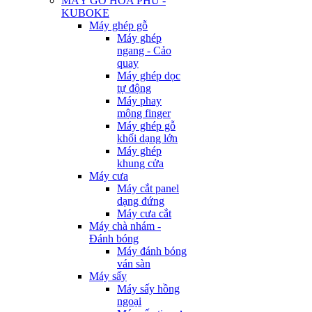
MÁY GỖ HÒA PHÚ -
KUBOKE
Máy ghép gỗ
Máy ghép
ngang - Cảo
quay
Máy ghép dọc
tự động
Máy phay
mộng finger
Máy ghép gỗ
khối dạng lớn
Máy ghép
khung cửa
Máy cưa
Máy cắt panel
dạng đứng
Máy cưa cắt
Máy chà nhám -
Đánh bóng
Máy đánh bóng
ván sàn
Máy sấy
Máy sấy hồng
ngoại