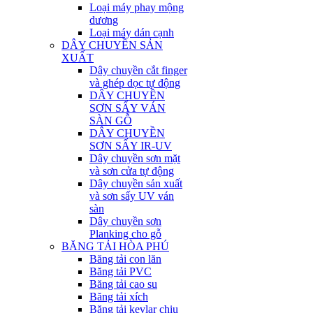
Loại máy phay mộng
dương
Loại máy dán cạnh
DÂY CHUYỀN SẢN
XUẤT
Dây chuyền cắt finger
và ghép dọc tự động
DÂY CHUYỀN
SƠN SẤY VÁN
SÀN GỖ
DÂY CHUYỀN
SƠN SẤY IR-UV
Dây chuyền sơn mặt
và sơn cửa tự động
Dây chuyền sản xuất
và sơn sấy UV ván
sàn
Dây chuyền sơn
Planking cho gỗ
BĂNG TẢI HÒA PHÚ
Băng tải con lăn
Băng tải PVC
Băng tải cao su
Băng tải xích
Băng tải kevlar chịu