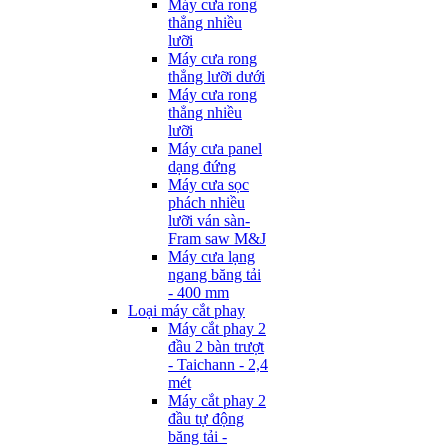
Máy cưa rong
thẳng nhiều
lưỡi
Máy cưa rong
thẳng lưỡi dưới
Máy cưa rong
thẳng nhiều
lưỡi
Máy cưa panel
dạng đứng
Máy cưa sọc
phách nhiều
lưỡi ván sàn-
Fram saw M&J
Máy cưa lạng
ngang băng tải
- 400 mm
Loại máy cắt phay
Máy cắt phay 2
đầu 2 bàn trượt
- Taichann - 2,4
mét
Máy cắt phay 2
đầu tự động
băng tải -