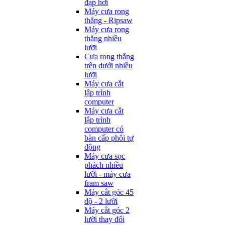
đạp hơi
Máy cưa rong
thẳng - Ripsaw
Máy cưa rong
thẳng nhiều
lưỡi
Cưa rong thẳng
trên dưới nhiều
lưỡi
Máy cưa cắt
lập trình
computer
Máy cưa cắt
lập trình
computer có
bàn cấp phôi tự
động
Máy cưa sọc
phách nhiều
lưỡi - máy cưa
fram saw
Máy cắt góc 45
độ - 2 lưỡi
Máy cắt góc 2
lưỡi thay đổi