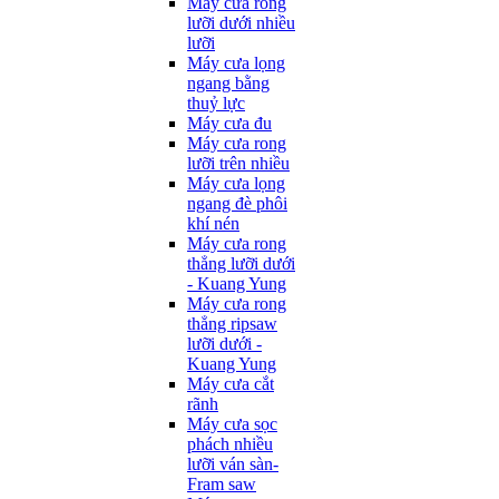
Máy cưa rong
lưỡi dưới nhiều
lưỡi
Máy cưa lọng
ngang bằng
thuỷ lực
Máy cưa đu
Máy cưa rong
lưỡi trên nhiều
Máy cưa lọng
ngang đè phôi
khí nén
Máy cưa rong
thẳng lưỡi dưới
- Kuang Yung
Máy cưa rong
thẳng ripsaw
lưỡi dưới -
Kuang Yung
Máy cưa cắt
rãnh
Máy cưa sọc
phách nhiều
lưỡi ván sàn-
Fram saw