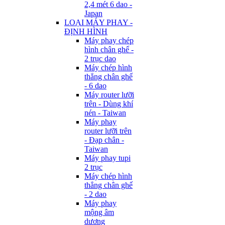
2,4 mét 6 dao -
Japan
LOẠI MÁY PHAY -
ĐỊNH HÌNH
Máy phay chép
hình chân ghế -
2 trục dao
Máy chép hình
thẳng chân ghế
- 6 dao
Máy router lưỡi
trên - Dùng khí
nén - Taiwan
Máy phay
router lưỡi trên
- Đạp chân -
Taiwan
Máy phay tupi
2 trục
Máy chép hình
thẳng chân ghế
- 2 dao
Máy phay
mộng âm
dương