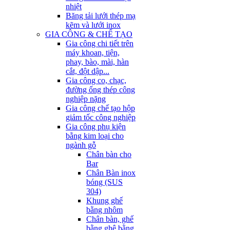
nhiệt
Băng tải lưới thép mạ
kẽm và lưới inox
GIA CÔNG & CHẾ TẠO
Gia công chi tiết trên
máy khoan, tiện,
phay, bào, mài, hàn
cắt, đột dập...
Gia công co, chạc,
đường ống thép công
nghiệp nặng
Gia công chế tạo hộp
giảm tốc công nghiệp
Gia công phụ kiện
bằng kim loại cho
ngành gỗ
Chân bàn cho
Bar
Chân Bàn inox
bóng (SUS
304)
Khung ghế
bằng nhôm
Chân bàn, ghế
bằng ghê bằng