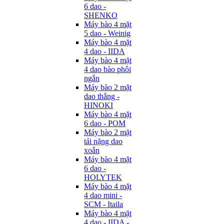
6 dao -
SHENKO
Máy bào 4 mặt
5 dao - Weinig
Máy bào 4 mặt
4 dao - IIDA
Máy bào 4 mặt
4 dao bào phôi
ngắn
Máy bào 2 mặt
dao thẳng -
HINOKI
Máy bào 4 mặt
6 dao - POM
Máy bào 2 mặt
tải nặng dao
xoắn
Máy bào 4 mặt
6 dao -
HOLYTEK
Máy bào 4 mặt
4 dao mini -
SCM - Itaila
Máy bào 4 mặt
4 dao - IIDA -