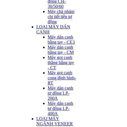
động CH-
30/50/60
Máy chà nhám
chi tiết tiện tự
động
LOẠI MÁY DÁN
CẠNH
Máy dán cạnh
bằng tay - CE3
Máy dán cạnh
bằng tay - CM
Máy gọt cạnh
thẳng bằng tay
- CT
Máy gọt cạnh
cong định hình-
RT
Máy dán cạnh
tự động LP-
200A
Máy dán cạnh
tự động LP-
400A
LOẠI MÁY
NGÀNH VENEER