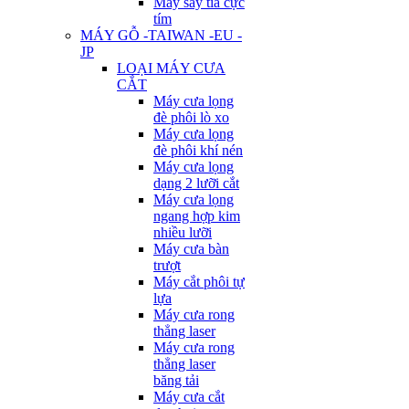
Máy sấy tia cực
tím
MÁY GỖ -TAIWAN -EU -
JP
LOẠI MÁY CƯA
CẮT
Máy cưa lọng
đè phôi lò xo
Máy cưa lọng
đè phôi khí nén
Máy cưa lọng
dạng 2 lưỡi cắt
Máy cưa lọng
ngang hợp kim
nhiều lưỡi
Máy cưa bàn
trượt
Máy cắt phôi tự
lựa
Máy cưa rong
thẳng laser
Máy cưa rong
thẳng laser
băng tải
Máy cưa cắt