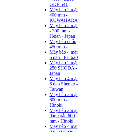
GDF-541
Máy bào 2 mặt
400 mm -
KUWAHARA
Máy bào 2 mặt
- 300 mm -
Heian - Japan
Máy bào cuốn
450 mm -
Máy bào 4 mặt
6 dao - FE-620
Máy bào 2 mặt
250 SHODA -
Japan
Máy bào 4 mặt
6 dao Shenko -
Taiwan
Máy bào 2 mặt
600 mm -
Hinoki
Máy bào 2 mặt
dao xoắn 600
mm - Hinoki
Máy bào 4 mặt
6 dao tải nặng -