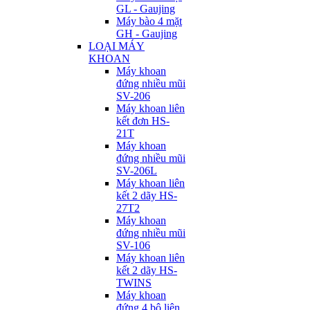
GL - Gaujing
Máy bào 4 mặt
GH - Gaujing
LOẠI MÁY
KHOAN
Máy khoan
đứng nhiều mũi
SV-206
Máy khoan liên
kết đơn HS-
21T
Máy khoan
đứng nhiều mũi
SV-206L
Máy khoan liên
kết 2 dãy HS-
27T2
Máy khoan
đứng nhiều mũi
SV-106
Máy khoan liên
kết 2 dãy HS-
TWINS
Máy khoan
đứng 4 bộ liên