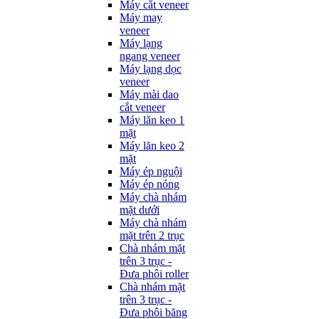
Máy cắt veneer
Máy may
veneer
Máy lạng
ngang veneer
Máy lạng dọc
veneer
Máy mài dao
cắt veneer
Máy lăn keo 1
mặt
Máy lăn keo 2
mặt
Máy ép nguội
Máy ép nóng
Máy chà nhám
mặt dưới
Máy chà nhám
mặt trên 2 trục
Chà nhám mặt
trên 3 trục -
Đưa phôi roller
Chà nhám mặt
trên 3 trục -
Đưa phôi băng