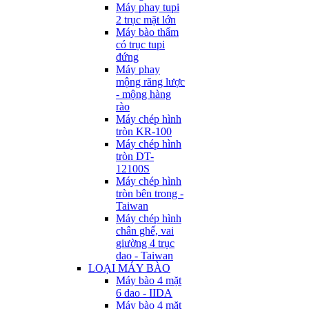
Máy phay tupi
2 trục mặt lớn
Máy bào thẩm
có trục tupi
đứng
Máy phay
mộng răng lược
- mộng hàng
rào
Máy chép hình
tròn KR-100
Máy chép hình
tròn DT-
12100S
Máy chép hình
tròn bên trong -
Taiwan
Máy chép hình
chân ghế, vai
giường 4 trục
dao - Taiwan
LOẠI MÁY BÀO
Máy bào 4 mặt
6 dao - IIDA
Máy bào 4 mặt