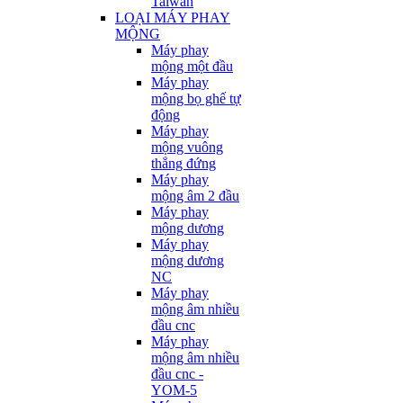
Taiwan
LOẠI MÁY PHAY
MỘNG
Máy phay
mộng một đầu
Máy phay
mộng bọ ghế tự
động
Máy phay
mộng vuông
thẳng đứng
Máy phay
mộng âm 2 đầu
Máy phay
mộng dương
Máy phay
mộng dương
NC
Máy phay
mộng âm nhiều
đầu cnc
Máy phay
mộng âm nhiều
đầu cnc -
YOM-5