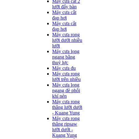
Máy cưa cắt 2
lưỡi đẩy bàn
Máy cưa cắt
đạp hơi
Máy cưa cắt
đạp hơi
Máy cưa rong
lưỡi dưới nhiều
lưỡi
Máy cưa lọng
ngang bằng
thuỷ lực
Máy cưa đu
Máy cưa rong
lưỡi trên nhiều
Máy cưa lọng
ngang đè phôi
khí nén
Máy cưa rong
thẳng lưỡi dưới
- Kuang Yung
Máy cưa rong
thẳng ripsaw
lưỡi dưới -
Kuang Yung