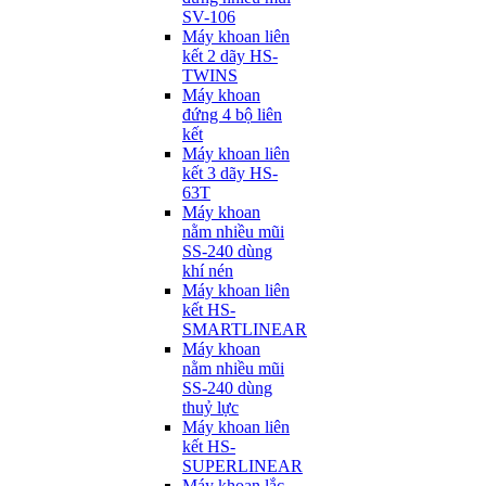
SV-106
Máy khoan liên
kết 2 dãy HS-
TWINS
Máy khoan
đứng 4 bộ liên
kết
Máy khoan liên
kết 3 dãy HS-
63T
Máy khoan
nằm nhiều mũi
SS-240 dùng
khí nén
Máy khoan liên
kết HS-
SMARTLINEAR
Máy khoan
nằm nhiều mũi
SS-240 dùng
thuỷ lực
Máy khoan liên
kết HS-
SUPERLINEAR
Máy khoan lắc