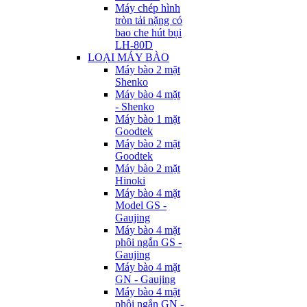
Máy chép hình
tròn tải nặng có
bao che hút bụi
LH-80D
LOẠI MÁY BÀO
Máy bào 2 mặt
Shenko
Máy bào 4 mặt
- Shenko
Máy bào 1 mặt
Goodtek
Máy bào 2 mặt
Goodtek
Máy bào 2 mặt
Hinoki
Máy bào 4 mặt
Model GS -
Gaujing
Máy bào 4 mặt
phôi ngắn GS -
Gaujing
Máy bào 4 mặt
GN - Gaujing
Máy bào 4 mặt
phôi ngắn GN -