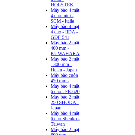
HOLYTEK
Máy bào 4 mặt
4 dao mini -
SCM - Itaila
Máy bào 4 mặt
4 dao - IIDA -
GDF-541
Máy bào 2 mặt
400 mm -
KUWAHARA
Máy bào 2 mặt
- 300 mm -
Heian - Japan
Máy bào cuốn
450 mm -
Máy bào 4 mặt
6 dao - FE-620
Máy bào 2 mặt
250 SHODA -
Japan
Máy bào 4 mặt
6 dao Shenko -
Taiwan
Máy bào 2 mặt
600 mm -