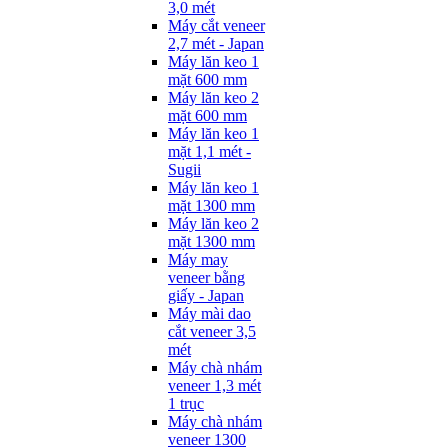
3,0 mét
Máy cắt veneer
2,7 mét - Japan
Máy lăn keo 1
mặt 600 mm
Máy lăn keo 2
mặt 600 mm
Máy lăn keo 1
mặt 1,1 mét -
Sugii
Máy lăn keo 1
mặt 1300 mm
Máy lăn keo 2
mặt 1300 mm
Máy may
veneer bằng
giấy - Japan
Máy mài dao
cắt veneer 3,5
mét
Máy chà nhám
veneer 1,3 mét
1 trục
Máy chà nhám
veneer 1300