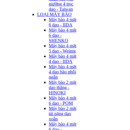
giường 4 trục
dao - Taiwan
LOẠI MÁY BÀO
Máy bào 4 mặt
6 dao - IIDA
Máy bào 4 mặt
6 dao -
SHENKO
Máy bào 4 mặt
5 dao - Weinig
Máy bào 4 mặt
4 dao - IIDA
Máy bào 4 mặt
4 dao bào phôi
ngắn
Máy bào 2 mặt
dao thẳng -
HINOKI
Máy bào 4 mặt
6 dao - POM
Máy bào 2 mặt
tải nặng dao
xoắn
Máy bào 4 mặt
6 dao -