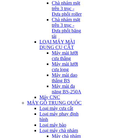
Chà nhám mặt
trên 3 trục -
Đưa phôi roller
Chà nhám mặt
trên 3 trục -
Đưa phôi băng
tải
LOẠI MÁY MÀI
DỤNG CỤ CẮT
Máy mài lưỡi
cưa thẳng
Máy mài lưỡi
cưa lọng
Máy mài dao
thẳng BS
Máy mài đa
năng BS-250A
Máy CNC
MÁY GỖ TRUNG QUÓC
Loại máy cưa cắt
Loại máy phay định
hình
Loại máy bào
Loại máy chà nhám
Máy chà nhám