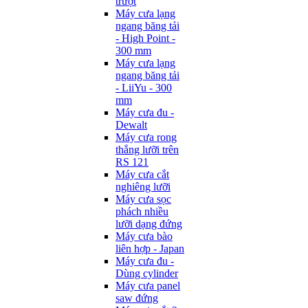
trượt
Máy cưa lạng
ngang băng tải
- High Point -
300 mm
Máy cưa lạng
ngang băng tải
- LiiYu - 300
mm
Máy cưa đu -
Dewalt
Máy cưa rong
thẳng lưỡi trên
RS 121
Máy cưa cắt
nghiêng lưỡi
Máy cưa sọc
phách nhiều
lưỡi dạng đứng
Máy cưa bào
liên hợp - Japan
Máy cưa đu -
Dùng cylinder
Máy cưa panel
saw đứng