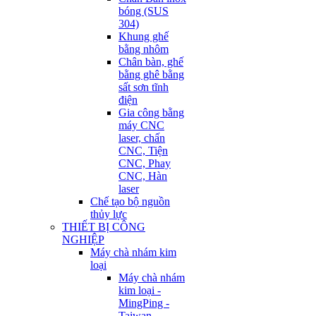
bóng (SUS
304)
Khung ghế
bằng nhôm
Chân bàn, ghế
bằng ghê bằng
sất sơn tĩnh
điện
Gia công bằng
máy CNC
laser, chấn
CNC, Tiện
CNC, Phay
CNC, Hàn
laser
Chế tạo bộ nguồn
thủy lực
THIẾT BỊ CÔNG
NGHIỆP
Máy chà nhám kim
loại
Máy chà nhám
kim loại -
MingPing -
Taiwan