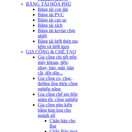
BĂNG TẢI HÒA PHÚ
Băng tải con lăn
Băng tải PVC
Băng tải cao su
Băng tải xích
Băng tải kevlar chịu
nhiệt
Băng tải lưới thép mạ
kẽm và lưới inox
GIA CÔNG & CHẾ TẠO
Gia công chi tiết trên
máy khoan, tiện,
phay, bào, mài, hàn
cắt, đột dập...
Gia công co, chạc,
đường ống thép công
nghiệp nặng
Gia công chế tạo hộp
giảm tốc công nghiệp
Gia công phụ kiện
bằng kim loại cho
ngành gỗ
Chân bàn cho
Bar
Chân Bàn inox