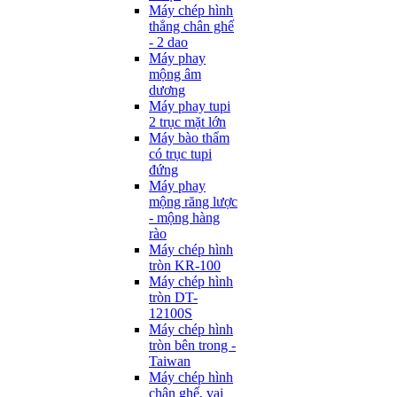
Máy chép hình
thẳng chân ghế
- 2 dao
Máy phay
mộng âm
dương
Máy phay tupi
2 trục mặt lớn
Máy bào thẩm
có trục tupi
đứng
Máy phay
mộng răng lược
- mộng hàng
rào
Máy chép hình
tròn KR-100
Máy chép hình
tròn DT-
12100S
Máy chép hình
tròn bên trong -
Taiwan
Máy chép hình
chân ghế, vai