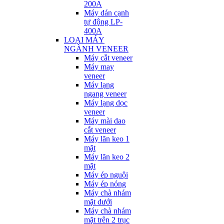
200A
Máy dán cạnh
tự động LP-
400A
LOẠI MÁY
NGÀNH VENEER
Máy cắt veneer
Máy may
veneer
Máy lạng
ngang veneer
Máy lạng dọc
veneer
Máy mài dao
cắt veneer
Máy lăn keo 1
mặt
Máy lăn keo 2
mặt
Máy ép nguội
Máy ép nóng
Máy chà nhám
mặt dưới
Máy chà nhám
mặt trên 2 trục