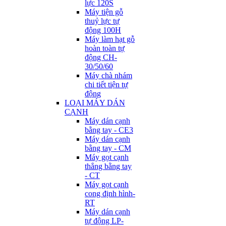
lực 120S
Máy tiện gỗ
thuỷ lực tự
động 100H
Máy làm hạt gỗ
hoàn toàn tự
động CH-
30/50/60
Máy chà nhám
chi tiết tiện tự
động
LOẠI MÁY DÁN
CẠNH
Máy dán cạnh
bằng tay - CE3
Máy dán cạnh
bằng tay - CM
Máy gọt cạnh
thẳng bằng tay
- CT
Máy gọt cạnh
cong định hình-
RT
Máy dán cạnh
tự động LP-