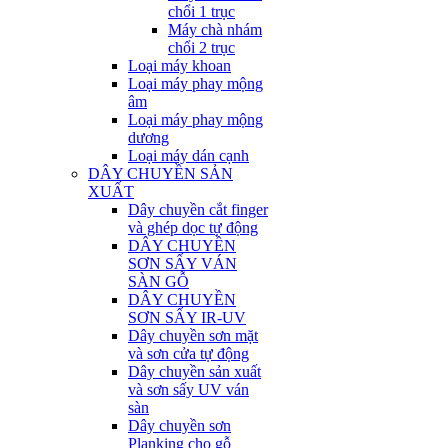
chổi 1 trục
Máy chà nhám
chổi 2 trục
Loại máy khoan
Loại máy phay mộng
âm
Loại máy phay mộng
dương
Loại máy dán cạnh
DÂY CHUYỀN SẢN
XUẤT
Dây chuyền cắt finger
và ghép dọc tự động
DÂY CHUYỀN
SƠN SẤY VÁN
SÀN GỖ
DÂY CHUYỀN
SƠN SẤY IR-UV
Dây chuyền sơn mặt
và sơn cửa tự động
Dây chuyền sản xuất
và sơn sấy UV ván
sàn
Dây chuyền sơn
Planking cho gỗ