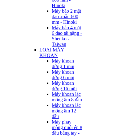
Hinoki
Máy bào 2 mặt
dao xoắn 600
mm - Hinoki
Máy bào 4 mặt
6 dao tải nặng -
Shenko -
Taiwan
LOẠI MÁY
KHOAN
Máy khoan
đứng 1 mũi
Máy khoan
đứng 6 mũi
Máy khoan
đứng 16 mũi
Máy khoan lắc
mộng âm 8 đầu
Máy khoan lắc
mộng âm 12
đầu
Máy phay
mộng đuôi én 8
đầu bằng tay -