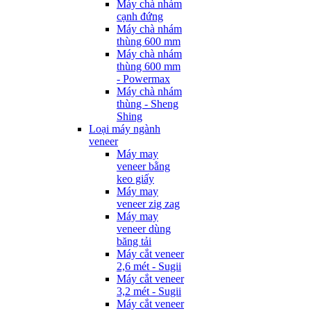
Máy chà nhám
cạnh đứng
Máy chà nhám
thùng 600 mm
Máy chà nhám
thùng 600 mm
- Powermax
Máy chà nhám
thùng - Sheng
Shing
Loại máy ngành
veneer
Máy may
veneer bằng
keo giấy
Máy may
veneer zig zag
Máy may
veneer dùng
băng tải
Máy cắt veneer
2,6 mét - Sugii
Máy cắt veneer
3,2 mét - Sugii
Máy cắt veneer