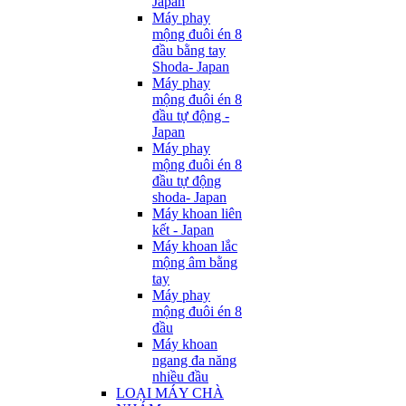
Japan
Máy phay
mộng đuôi én 8
đầu bằng tay
Shoda- Japan
Máy phay
mộng đuôi én 8
đầu tự động -
Japan
Máy phay
mộng đuôi én 8
đầu tự động
shoda- Japan
Máy khoan liên
kết - Japan
Máy khoan lắc
mộng âm bằng
tay
Máy phay
mộng đuôi én 8
đầu
Máy khoan
ngang đa năng
nhiều đầu
LOẠI MÁY CHÀ