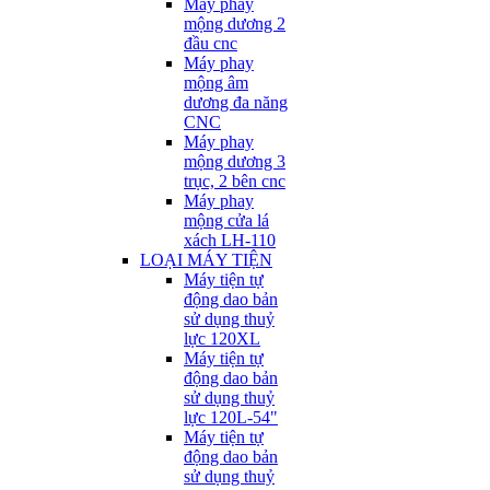
Máy phay
mộng dương 2
đầu cnc
Máy phay
mộng âm
dương đa năng
CNC
Máy phay
mộng dương 3
trục, 2 bên cnc
Máy phay
mộng cửa lá
xách LH-110
LOẠI MÁY TIỆN
Máy tiện tự
động dao bản
sử dụng thuỷ
lực 120XL
Máy tiện tự
động dao bản
sử dụng thuỷ
lực 120L-54"
Máy tiện tự
động dao bản
sử dụng thuỷ