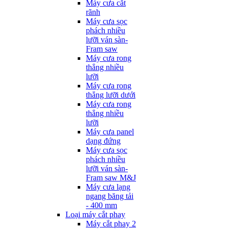
Máy cưa cắt
rãnh
Máy cưa sọc
phách nhiều
lưỡi ván sàn-
Fram saw
Máy cưa rong
thẳng nhiều
lưỡi
Máy cưa rong
thẳng lưỡi dưới
Máy cưa rong
thẳng nhiều
lưỡi
Máy cưa panel
dạng đứng
Máy cưa sọc
phách nhiều
lưỡi ván sàn-
Fram saw M&J
Máy cưa lạng
ngang băng tải
- 400 mm
Loại máy cắt phay
Máy cắt phay 2