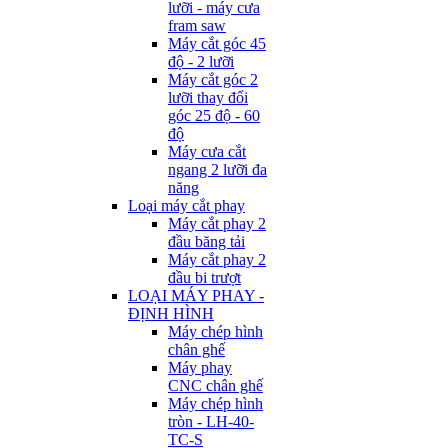
lưỡi - máy cưa
fram saw
Máy cắt góc 45
độ - 2 lưỡi
Máy cắt góc 2
lưỡi thay đổi
góc 25 độ - 60
độ
Máy cưa cắt
ngang 2 lưỡi đa
năng
Loại máy cắt phay
Máy cắt phay 2
đầu băng tải
Máy cắt phay 2
đầu bi trượt
LOẠI MÁY PHAY -
ĐỊNH HÌNH
Máy chép hình
chân ghế
Máy phay
CNC chân ghế
Máy chép hình
tròn - LH-40-
TC-S