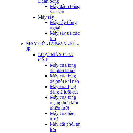
Đánh bóng
Máy đánh bóng
ván sàn
Máy sấy
Máy sấy hồng
ngoại
Máy sấy tia cực
tím
MÁY GỖ -TAIWAN -EU -
JP
LOẠI MÁY CƯA
CẮT
Máy cưa lọng
đè phôi lò xo
Máy cưa lọng
đè phôi khí nén
Máy cưa lọng
dạng 2 lưỡi cắt
Máy cưa lọng
ngang hợp kim
nhiều lưỡi
Máy cưa bàn
trượt
Máy cắt phôi tự
lựa