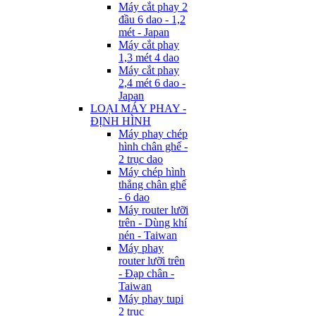
Máy cắt phay 2
đầu 6 dao - 1,2
mét - Japan
Máy cắt phay
1,3 mét 4 dao
Máy cắt phay
2,4 mét 6 dao -
Japan
LOẠI MÁY PHAY -
ĐỊNH HÌNH
Máy phay chép
hình chân ghế -
2 trục dao
Máy chép hình
thẳng chân ghế
- 6 dao
Máy router lưỡi
trên - Dùng khí
nén - Taiwan
Máy phay
router lưỡi trên
- Đạp chân -
Taiwan
Máy phay tupi
2 trục