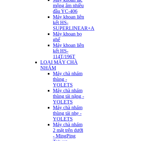
mộng âm nhiều
đầu YC-406
Máy khoan liên
kết HS-
SUPERLINEAR+A
Máy khoan bọ
ghế
Máy khoan liên
kết HS-
114T/196T
LOẠI MÁY CHÀ
NHÁM
Máy chà nhám
thùng -
YOLETS
Máy chà nhám
thùng tải nặng -
YOLETS
Máy chà nhám
thùng tải nhẹ -
YOLETS
Máy chà nhám
2 mặt trên dưới
- MingPing