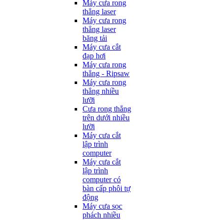
Máy cưa rong
thẳng laser
Máy cưa rong
thẳng laser
băng tải
Máy cưa cắt
đạp hơi
Máy cưa rong
thẳng - Ripsaw
Máy cưa rong
thẳng nhiều
lưỡi
Cưa rong thẳng
trên dưới nhiều
lưỡi
Máy cưa cắt
lập trình
computer
Máy cưa cắt
lập trình
computer có
bàn cấp phôi tự
động
Máy cưa sọc
phách nhiều