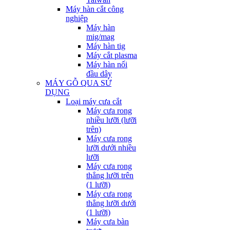
Máy hàn cắt công
nghiệp
Máy hàn
mig/mag
Máy hàn tig
Máy cắt plasma
Máy hàn nối
đầu dây
MÁY GỖ QUA SỬ
DỤNG
Loại máy cưa cắt
Máy cưa rong
nhiều lưỡi (lưỡi
trên)
Máy cưa rong
lưỡi dưới nhiều
lưỡi
Máy cưa rong
thẳng lưỡi trên
(1 lưỡi)
Máy cưa rong
thẳng lưỡi dưới
(1 lưỡi)
Máy cưa bàn