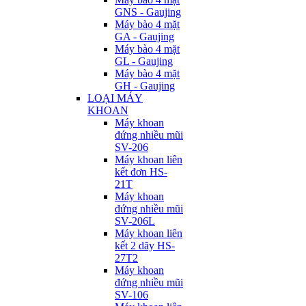
GNS - Gaujing
Máy bào 4 mặt
GA - Gaujing
Máy bào 4 mặt
GL - Gaujing
Máy bào 4 mặt
GH - Gaujing
LOẠI MÁY
KHOAN
Máy khoan
đứng nhiều mũi
SV-206
Máy khoan liên
kết đơn HS-
21T
Máy khoan
đứng nhiều mũi
SV-206L
Máy khoan liên
kết 2 dãy HS-
27T2
Máy khoan
đứng nhiều mũi
SV-106