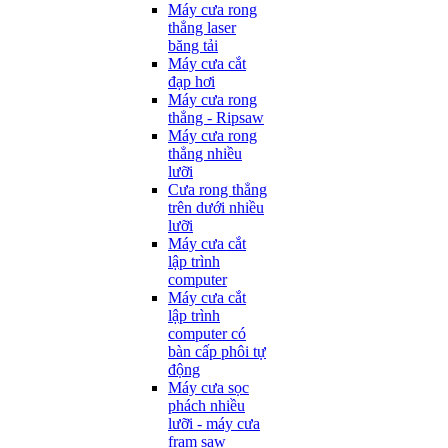
Máy cưa rong
thẳng laser
băng tải
Máy cưa cắt
đạp hơi
Máy cưa rong
thẳng - Ripsaw
Máy cưa rong
thẳng nhiều
lưỡi
Cưa rong thẳng
trên dưới nhiều
lưỡi
Máy cưa cắt
lập trình
computer
Máy cưa cắt
lập trình
computer có
bàn cấp phôi tự
động
Máy cưa sọc
phách nhiều
lưỡi - máy cưa
fram saw