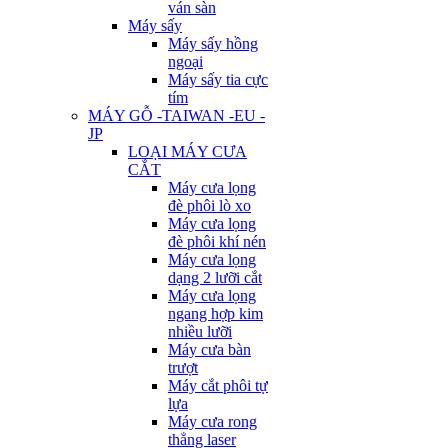
ván sàn
Máy sấy
Máy sấy hồng
ngoại
Máy sấy tia cực
tím
MÁY GỖ -TAIWAN -EU -
JP
LOẠI MÁY CƯA
CẮT
Máy cưa lọng
đè phôi lò xo
Máy cưa lọng
đè phôi khí nén
Máy cưa lọng
dạng 2 lưỡi cắt
Máy cưa lọng
ngang hợp kim
nhiều lưỡi
Máy cưa bàn
trượt
Máy cắt phôi tự
lựa
Máy cưa rong
thẳng laser