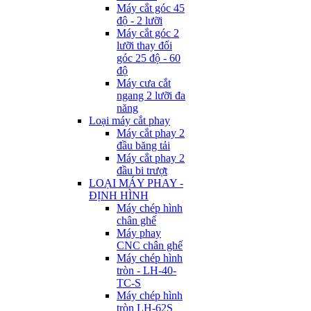
Máy cắt góc 45
độ - 2 lưỡi
Máy cắt góc 2
lưỡi thay đổi
góc 25 độ - 60
độ
Máy cưa cắt
ngang 2 lưỡi đa
năng
Loại máy cắt phay
Máy cắt phay 2
đầu băng tải
Máy cắt phay 2
đầu bi trượt
LOẠI MÁY PHAY -
ĐỊNH HÌNH
Máy chép hình
chân ghế
Máy phay
CNC chân ghế
Máy chép hình
tròn - LH-40-
TC-S
Máy chép hình
tròn LH-62S