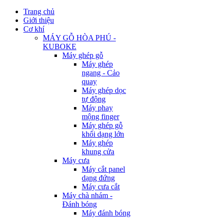
Trang chủ
Giới thiệu
Cơ khí
MÁY GỖ HÒA PHÚ -
KUBOKE
Máy ghép gỗ
Máy ghép
ngang - Cảo
quay
Máy ghép dọc
tự động
Máy phay
mộng finger
Máy ghép gỗ
khối dạng lớn
Máy ghép
khung cửa
Máy cưa
Máy cắt panel
dạng đứng
Máy cưa cắt
Máy chà nhám -
Đánh bóng
Máy đánh bóng