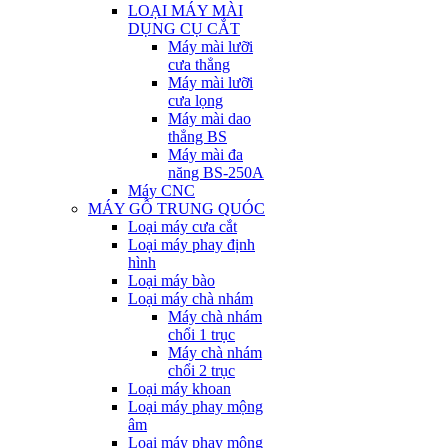
LOẠI MÁY MÀI
DỤNG CỤ CẮT
Máy mài lưỡi
cưa thẳng
Máy mài lưỡi
cưa lọng
Máy mài dao
thẳng BS
Máy mài đa
năng BS-250A
Máy CNC
MÁY GỖ TRUNG QUÓC
Loại máy cưa cắt
Loại máy phay định
hình
Loại máy bào
Loại máy chà nhám
Máy chà nhám
chổi 1 trục
Máy chà nhám
chổi 2 trục
Loại máy khoan
Loại máy phay mộng
âm
Loại máy phay mộng