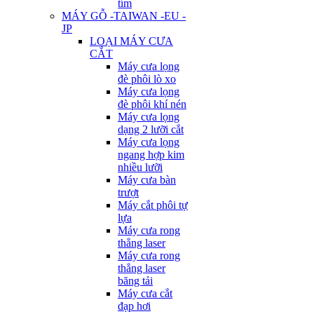
tím
MÁY GỖ -TAIWAN -EU -
JP
LOẠI MÁY CƯA
CẮT
Máy cưa lọng
đè phôi lò xo
Máy cưa lọng
đè phôi khí nén
Máy cưa lọng
dạng 2 lưỡi cắt
Máy cưa lọng
ngang hợp kim
nhiều lưỡi
Máy cưa bàn
trượt
Máy cắt phôi tự
lựa
Máy cưa rong
thẳng laser
Máy cưa rong
thẳng laser
băng tải
Máy cưa cắt
đạp hơi