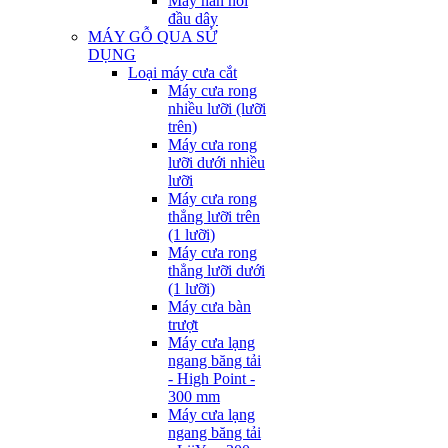
Máy hàn nối
đầu dây
MÁY GỖ QUA SỬ
DỤNG
Loại máy cưa cắt
Máy cưa rong
nhiều lưỡi (lưỡi
trên)
Máy cưa rong
lưỡi dưới nhiều
lưỡi
Máy cưa rong
thẳng lưỡi trên
(1 lưỡi)
Máy cưa rong
thẳng lưỡi dưới
(1 lưỡi)
Máy cưa bàn
trượt
Máy cưa lạng
ngang băng tải
- High Point -
300 mm
Máy cưa lạng
ngang băng tải