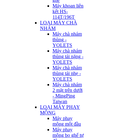
ghế
Máy khoan liên
kết HS-
114T/196T
LOẠI MÁY CHÀ
NHÁM
Máy chà nhám
thùng -
YOLETS
Máy chà nhám
thùng tải nặng -
YOLETS
Máy chà nhám
thùng tải nhẹ -
YOLETS
Máy chà nhám
2 mặt trên dưới
- MingPing
Taiwan
LOẠI MÁY PHAY
MỘNG
Máy phay
mộng một đầu
Máy phay
mộng bọ ghế tự