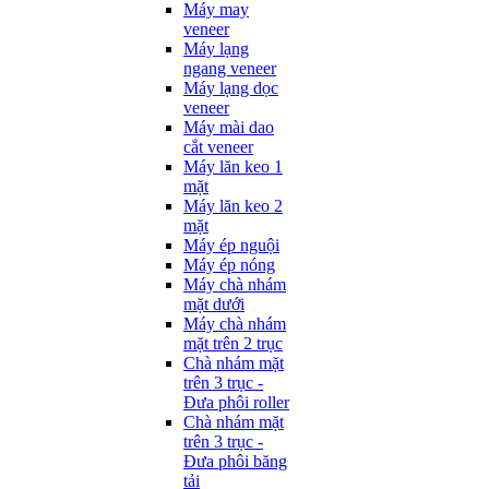
Máy may
veneer
Máy lạng
ngang veneer
Máy lạng dọc
veneer
Máy mài dao
cắt veneer
Máy lăn keo 1
mặt
Máy lăn keo 2
mặt
Máy ép nguội
Máy ép nóng
Máy chà nhám
mặt dưới
Máy chà nhám
mặt trên 2 trục
Chà nhám mặt
trên 3 trục -
Đưa phôi roller
Chà nhám mặt
trên 3 trục -
Đưa phôi băng
tải