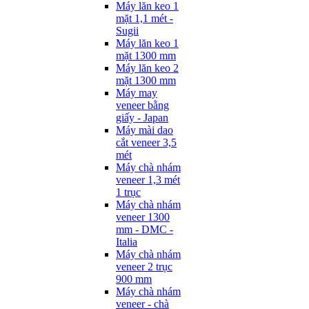
Máy lăn keo 1
mặt 1,1 mét -
Sugii
Máy lăn keo 1
mặt 1300 mm
Máy lăn keo 2
mặt 1300 mm
Máy may
veneer bằng
giấy - Japan
Máy mài dao
cắt veneer 3,5
mét
Máy chà nhám
veneer 1,3 mét
1 trục
Máy chà nhám
veneer 1300
mm - DMC -
Italia
Máy chà nhám
veneer 2 trục
900 mm
Máy chà nhám
veneer - chà