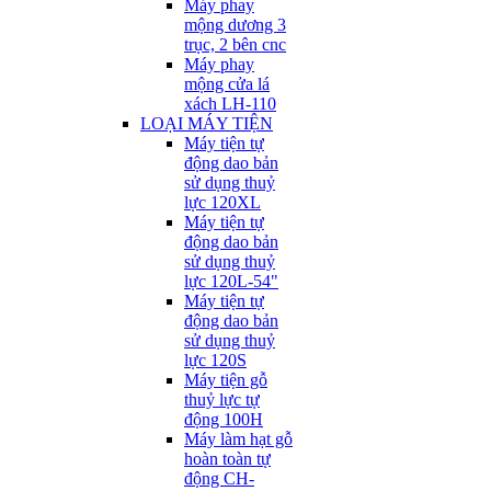
Máy phay
mộng dương 3
trục, 2 bên cnc
Máy phay
mộng cửa lá
xách LH-110
LOẠI MÁY TIỆN
Máy tiện tự
động dao bản
sử dụng thuỷ
lực 120XL
Máy tiện tự
động dao bản
sử dụng thuỷ
lực 120L-54"
Máy tiện tự
động dao bản
sử dụng thuỷ
lực 120S
Máy tiện gỗ
thuỷ lực tự
động 100H
Máy làm hạt gỗ
hoàn toàn tự
động CH-