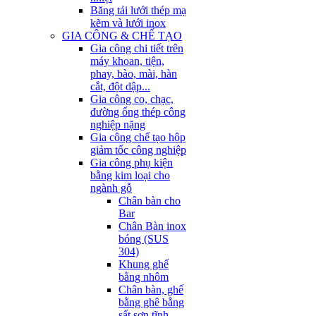
Băng tải lưới thép mạ
kẽm và lưới inox
GIA CÔNG & CHẾ TẠO
Gia công chi tiết trên
máy khoan, tiện,
phay, bào, mài, hàn
cắt, đột dập...
Gia công co, chạc,
đường ống thép công
nghiệp nặng
Gia công chế tạo hộp
giảm tốc công nghiệp
Gia công phụ kiện
bằng kim loại cho
ngành gỗ
Chân bàn cho
Bar
Chân Bàn inox
bóng (SUS
304)
Khung ghế
bằng nhôm
Chân bàn, ghế
bằng ghê bằng
sất sơn tĩnh