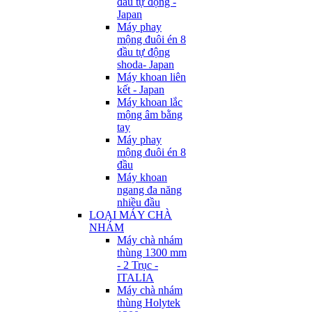
đầu tự động -
Japan
Máy phay
mộng đuôi én 8
đầu tự động
shoda- Japan
Máy khoan liên
kết - Japan
Máy khoan lắc
mộng âm bằng
tay
Máy phay
mộng đuôi én 8
đầu
Máy khoan
ngang đa năng
nhiều đầu
LOẠI MÁY CHÀ
NHÁM
Máy chà nhám
thùng 1300 mm
- 2 Trục -
ITALIA
Máy chà nhám
thùng Holytek