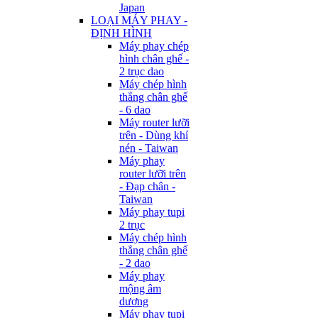
Japan
LOẠI MÁY PHAY -
ĐỊNH HÌNH
Máy phay chép
hình chân ghế -
2 trục dao
Máy chép hình
thẳng chân ghế
- 6 dao
Máy router lưỡi
trên - Dùng khí
nén - Taiwan
Máy phay
router lưỡi trên
- Đạp chân -
Taiwan
Máy phay tupi
2 trục
Máy chép hình
thẳng chân ghế
- 2 dao
Máy phay
mộng âm
dương
Máy phay tupi