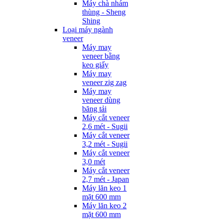
Máy chà nhám
thùng - Sheng
Shing
Loại máy ngành
veneer
Máy may
veneer bằng
keo giấy
Máy may
veneer zig zag
Máy may
veneer dùng
băng tải
Máy cắt veneer
2,6 mét - Sugii
Máy cắt veneer
3,2 mét - Sugii
Máy cắt veneer
3,0 mét
Máy cắt veneer
2,7 mét - Japan
Máy lăn keo 1
mặt 600 mm
Máy lăn keo 2
mặt 600 mm