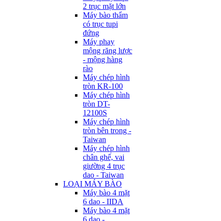
2 trục mặt lớn
Máy bào thẩm
có trục tupi
đứng
Máy phay
mộng răng lược
- mộng hàng
rào
Máy chép hình
tròn KR-100
Máy chép hình
tròn DT-
12100S
Máy chép hình
tròn bên trong -
Taiwan
Máy chép hình
chân ghế, vai
giường 4 trục
dao - Taiwan
LOẠI MÁY BÀO
Máy bào 4 mặt
6 dao - IIDA
Máy bào 4 mặt
6 dao -