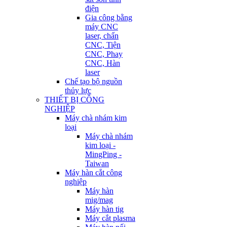
điện
Gia công bằng
máy CNC
laser, chấn
CNC, Tiện
CNC, Phay
CNC, Hàn
laser
Chế tạo bộ nguồn
thủy lực
THIẾT BỊ CÔNG
NGHIỆP
Máy chà nhám kim
loại
Máy chà nhám
kim loại -
MingPing -
Taiwan
Máy hàn cắt công
nghiệp
Máy hàn
mig/mag
Máy hàn tig
Máy cắt plasma