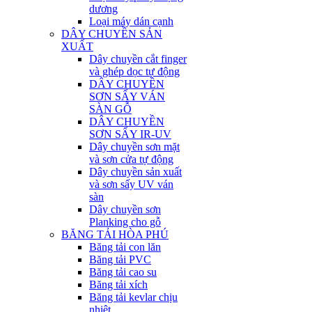
dương
Loại máy dán cạnh
DÂY CHUYỀN SẢN
XUẤT
Dây chuyền cắt finger
và ghép dọc tự động
DÂY CHUYỀN
SƠN SẤY VÁN
SÀN GỖ
DÂY CHUYỀN
SƠN SẤY IR-UV
Dây chuyền sơn mặt
và sơn cửa tự động
Dây chuyền sản xuất
và sơn sấy UV ván
sàn
Dây chuyền sơn
Planking cho gỗ
BĂNG TẢI HÒA PHÚ
Băng tải con lăn
Băng tải PVC
Băng tải cao su
Băng tải xích
Băng tải kevlar chịu
nhiệt