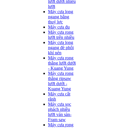
lưỡi dưới nhiều
lưỡi
Máy cưa lọng
ngang bằng
thuỷ lực
Máy cưa đu
Máy cưa rong
lưỡi trên nhiều
Máy cưa lọng
ngang đè phôi
khí nén
Máy cưa rong
thẳng lưỡi dưới
- Kuang Yung
Máy cưa rong
thẳng ripsaw
lưỡi dưới -
Kuang Yung
Máy cưa cắt
rãnh
Máy cưa sọc
phách nhiều
lưỡi ván sàn-
Fram saw
Máy cưa rong