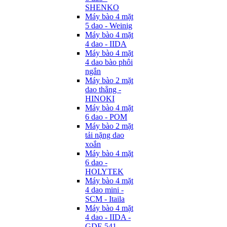
SHENKO
Máy bào 4 mặt
5 dao - Weinig
Máy bào 4 mặt
4 dao - IIDA
Máy bào 4 mặt
4 dao bào phôi
ngắn
Máy bào 2 mặt
dao thẳng -
HINOKI
Máy bào 4 mặt
6 dao - POM
Máy bào 2 mặt
tải nặng dao
xoắn
Máy bào 4 mặt
6 dao -
HOLYTEK
Máy bào 4 mặt
4 dao mini -
SCM - Itaila
Máy bào 4 mặt
4 dao - IIDA -
GDF-541