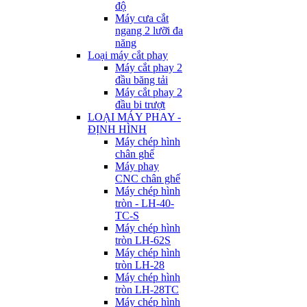
độ
Máy cưa cắt
ngang 2 lưỡi đa
năng
Loại máy cắt phay
Máy cắt phay 2
đầu băng tải
Máy cắt phay 2
đầu bi trượt
LOẠI MÁY PHAY -
ĐỊNH HÌNH
Máy chép hình
chân ghế
Máy phay
CNC chân ghế
Máy chép hình
tròn - LH-40-
TC-S
Máy chép hình
tròn LH-62S
Máy chép hình
tròn LH-28
Máy chép hình
tròn LH-28TC
Máy chép hình