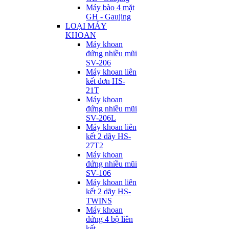
Máy bào 4 mặt
GH - Gaujing
LOẠI MÁY
KHOAN
Máy khoan
đứng nhiều mũi
SV-206
Máy khoan liên
kết đơn HS-
21T
Máy khoan
đứng nhiều mũi
SV-206L
Máy khoan liên
kết 2 dãy HS-
27T2
Máy khoan
đứng nhiều mũi
SV-106
Máy khoan liên
kết 2 dãy HS-
TWINS
Máy khoan
đứng 4 bộ liên
kết