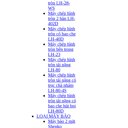
tròn LH-28-
WS
Máy chép hình
tròn 2 bàn LH-
402D
Máy chép hình
tròn có bao che
LH-40D
Máy chép hình
tròn bên trong
LH-23
Máy chép hình
tròn tải nặng
LH-80
Máy chép hình
tròn tải nặng có
trục chà nhám
LH-80-4S
Máy chép hình
tròn tải nặng có
bao che hút bụi
LH-80D
LOẠI MÁY BÀO
Máy bào 2 mặt
Shenko