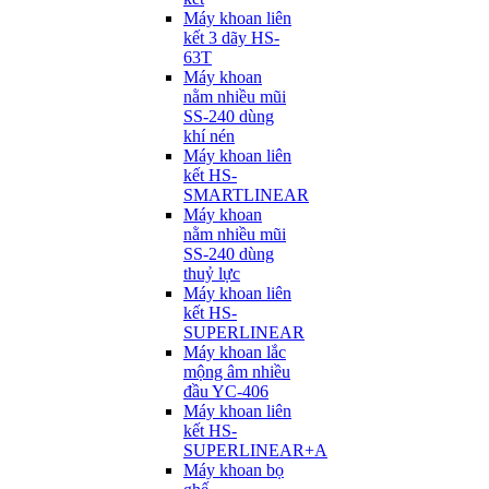
Máy khoan liên
kết 3 dãy HS-
63T
Máy khoan
nằm nhiều mũi
SS-240 dùng
khí nén
Máy khoan liên
kết HS-
SMARTLINEAR
Máy khoan
nằm nhiều mũi
SS-240 dùng
thuỷ lực
Máy khoan liên
kết HS-
SUPERLINEAR
Máy khoan lắc
mộng âm nhiều
đầu YC-406
Máy khoan liên
kết HS-
SUPERLINEAR+A
Máy khoan bọ