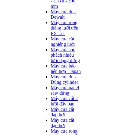
- LiiYu - 300
mm
Máy cưa đu -
Dewalt
Máy cưa rong
thẳng lưỡi trên
RS 121
Máy cưa cắt
nghiêng lưỡi
Máy cưa sọc
phách nhiều
lưỡi dạng đứng
Máy cưa bào
liên hợp - Japan
Máy cưa đu -
Dùng cylinder
Máy cưa panel
saw đứng
Máy cưa cắt 2
lưỡi đẩy bàn
Máy cưa cắt
đạp hơi
Máy cưa cắt
đạp hơi
Máy cưa rong