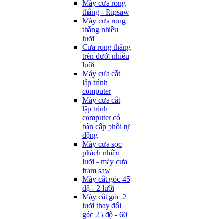
Máy cưa rong
thẳng - Ripsaw
Máy cưa rong
thẳng nhiều
lưỡi
Cưa rong thẳng
trên dưới nhiều
lưỡi
Máy cưa cắt
lập trình
computer
Máy cưa cắt
lập trình
computer có
bàn cấp phôi tự
động
Máy cưa sọc
phách nhiều
lưỡi - máy cưa
fram saw
Máy cắt góc 45
độ - 2 lưỡi
Máy cắt góc 2
lưỡi thay đổi
góc 25 độ - 60