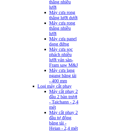
thẳng nhiều
lưỡi
Máy cưa rong
thẳng lưỡi dưới
Máy cưa rong
thẳng nhiều
lưỡi
Máy cưa panel
dạng đứng
Máy cưa sọc
phách nhiều
lưỡi ván sàn-
Fram saw M&J
Máy cưa lạng
ngang băng tải
- 400 mm
Loại máy cắt phay
Máy cắt phay 2
đầu 2 bàn trượt
- Taichann - 2,4
mét
Máy cắt phay 2
đầu tự động
băng tải -
Heian - 2,4 mét