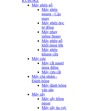
KUBOKE
Máy ghép gỗ
Máy ghép
ngang - Cảo
quay
Máy ghép dọc
tự động
Máy phay
mộng finger
Máy ghép gỗ
khối dạng lớn
Máy ghép
khung cửa
Máy cưa
Máy cắt panel
dạng đứng
Máy cưa cắt
Máy chà nhám -
Đánh bóng
Máy đánh bóng
ván sàn
Máy sấy
Máy sấy hồng
ngoại
Máy sấy tia cực