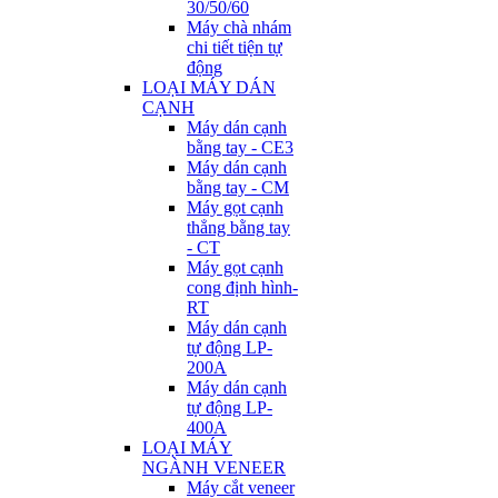
30/50/60
Máy chà nhám
chi tiết tiện tự
động
LOẠI MÁY DÁN
CẠNH
Máy dán cạnh
bằng tay - CE3
Máy dán cạnh
bằng tay - CM
Máy gọt cạnh
thẳng bằng tay
- CT
Máy gọt cạnh
cong định hình-
RT
Máy dán cạnh
tự động LP-
200A
Máy dán cạnh
tự động LP-
400A
LOẠI MÁY
NGÀNH VENEER
Máy cắt veneer