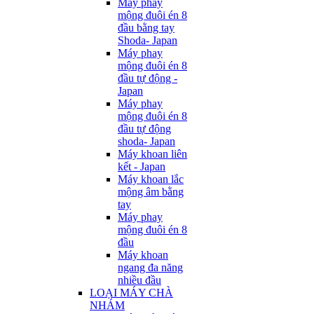
Máy phay
mộng đuôi én 8
đầu bằng tay
Shoda- Japan
Máy phay
mộng đuôi én 8
đầu tự động -
Japan
Máy phay
mộng đuôi én 8
đầu tự động
shoda- Japan
Máy khoan liên
kết - Japan
Máy khoan lắc
mộng âm bằng
tay
Máy phay
mộng đuôi én 8
đầu
Máy khoan
ngang đa năng
nhiều đầu
LOẠI MÁY CHÀ
NHÁM