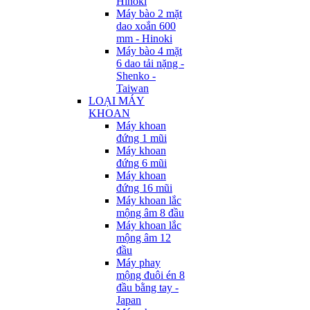
Hinoki
Máy bào 2 mặt
dao xoắn 600
mm - Hinoki
Máy bào 4 mặt
6 dao tải nặng -
Shenko -
Taiwan
LOẠI MÁY
KHOAN
Máy khoan
đứng 1 mũi
Máy khoan
đứng 6 mũi
Máy khoan
đứng 16 mũi
Máy khoan lắc
mộng âm 8 đầu
Máy khoan lắc
mộng âm 12
đầu
Máy phay
mộng đuôi én 8
đầu bằng tay -
Japan