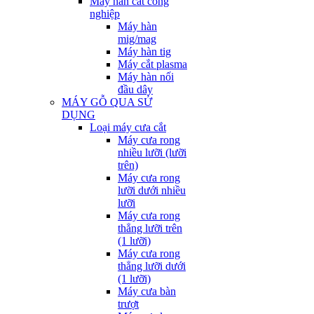
Máy hàn cắt công
nghiệp
Máy hàn
mig/mag
Máy hàn tig
Máy cắt plasma
Máy hàn nối
đầu dây
MÁY GỖ QUA SỬ
DỤNG
Loại máy cưa cắt
Máy cưa rong
nhiều lưỡi (lưỡi
trên)
Máy cưa rong
lưỡi dưới nhiều
lưỡi
Máy cưa rong
thẳng lưỡi trên
(1 lưỡi)
Máy cưa rong
thẳng lưỡi dưới
(1 lưỡi)
Máy cưa bàn
trượt