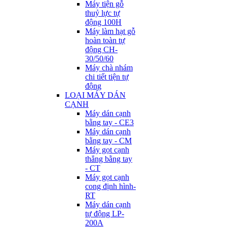
Máy tiện gỗ
thuỷ lực tự
động 100H
Máy làm hạt gỗ
hoàn toàn tự
động CH-
30/50/60
Máy chà nhám
chi tiết tiện tự
động
LOẠI MÁY DÁN
CẠNH
Máy dán cạnh
bằng tay - CE3
Máy dán cạnh
bằng tay - CM
Máy gọt cạnh
thẳng bằng tay
- CT
Máy gọt cạnh
cong định hình-
RT
Máy dán cạnh
tự động LP-
200A