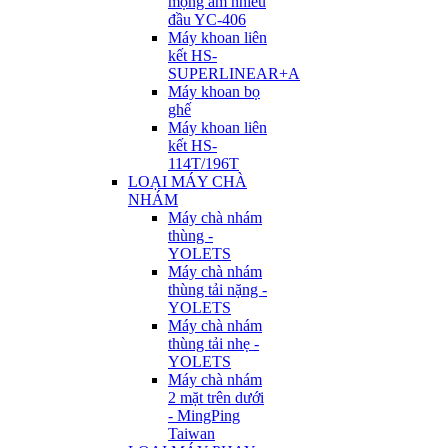
mộng âm nhiều
đầu YC-406
Máy khoan liên
kết HS-
SUPERLINEAR+A
Máy khoan bọ
ghế
Máy khoan liên
kết HS-
114T/196T
LOẠI MÁY CHÀ
NHÁM
Máy chà nhám
thùng -
YOLETS
Máy chà nhám
thùng tải nặng -
YOLETS
Máy chà nhám
thùng tải nhẹ -
YOLETS
Máy chà nhám
2 mặt trên dưới
- MingPing
Taiwan