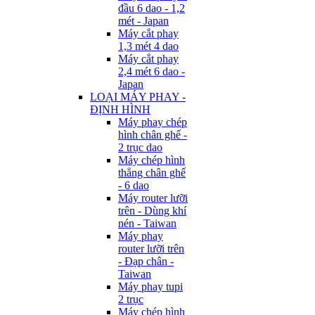
đầu 6 dao - 1,2
mét - Japan
Máy cắt phay
1,3 mét 4 dao
Máy cắt phay
2,4 mét 6 dao -
Japan
LOẠI MÁY PHAY -
ĐỊNH HÌNH
Máy phay chép
hình chân ghế -
2 trục dao
Máy chép hình
thẳng chân ghế
- 6 dao
Máy router lưỡi
trên - Dùng khí
nén - Taiwan
Máy phay
router lưỡi trên
- Đạp chân -
Taiwan
Máy phay tupi
2 trục
Máy chép hình