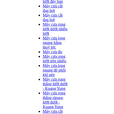
lưỡi đẩy bàn
Máy cưa cắt
đạp hơi
Máy cưa cắt
đạp hơi
Máy cưa rong
lưỡi dưới nhiều
lưỡi
Máy cưa lọng
ngang bằng
thuỷ lực
Máy cưa đu
Máy cưa rong
lưỡi trên nhiều
Máy cưa lọng
ngang đè phôi
khí nén
Máy cưa rong
thẳng lưỡi dưới
- Kuang Yung
Máy cưa rong
thẳng ripsaw
lưỡi dưới -
Kuang Yung
Máy cưa cắt