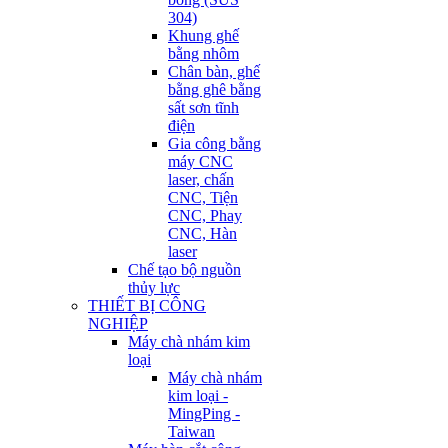
304)
Khung ghế
bằng nhôm
Chân bàn, ghế
bằng ghê bằng
sất sơn tĩnh
điện
Gia công bằng
máy CNC
laser, chấn
CNC, Tiện
CNC, Phay
CNC, Hàn
laser
Chế tạo bộ nguồn
thủy lực
THIẾT BỊ CÔNG
NGHIỆP
Máy chà nhám kim
loại
Máy chà nhám
kim loại -
MingPing -
Taiwan