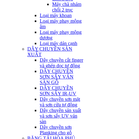
Máy chà nhám
chổi 2 trục
Loại máy khoan
Loại máy phay mộng
âm
Loại máy phay mộng
dương
Loại máy dán cạnh
DÂY CHUYỀN SẢN
XUẤT
Dây chuyền cắt finger
và ghép dọc tự động
DÂY CHUYỀN
SƠN SẤY VÁN
SÀN GỖ
DÂY CHUYỀN
SƠN SẤY IR-UV
Dây chuyền sơn mặt
và sơn cửa tự động
Dây chuyền sản xuất
và sơn sấy UV ván
sàn
Dây chuyền sơn
Planking cho gỗ
BĂNG TẢI HÒA PHÚ