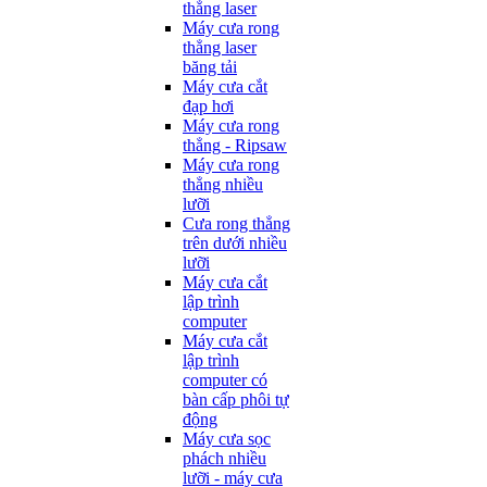
thẳng laser
Máy cưa rong
thẳng laser
băng tải
Máy cưa cắt
đạp hơi
Máy cưa rong
thẳng - Ripsaw
Máy cưa rong
thẳng nhiều
lưỡi
Cưa rong thẳng
trên dưới nhiều
lưỡi
Máy cưa cắt
lập trình
computer
Máy cưa cắt
lập trình
computer có
bàn cấp phôi tự
động
Máy cưa sọc
phách nhiều
lưỡi - máy cưa