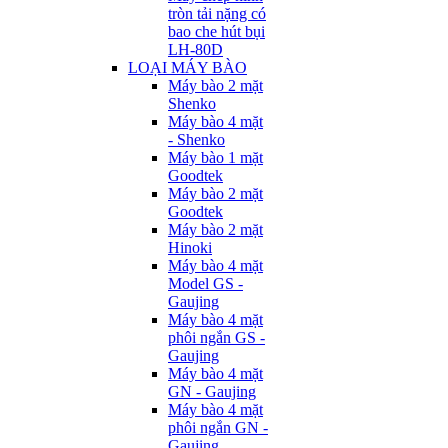
tròn tải nặng có
bao che hút bụi
LH-80D
LOẠI MÁY BÀO
Máy bào 2 mặt
Shenko
Máy bào 4 mặt
- Shenko
Máy bào 1 mặt
Goodtek
Máy bào 2 mặt
Goodtek
Máy bào 2 mặt
Hinoki
Máy bào 4 mặt
Model GS -
Gaujing
Máy bào 4 mặt
phôi ngắn GS -
Gaujing
Máy bào 4 mặt
GN - Gaujing
Máy bào 4 mặt
phôi ngắn GN -
Gaujing