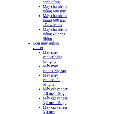
cạnh đứng
Máy chà nhám
thùng 600 mm
Máy chà nhám
thùng 600 mm
- Powermax
Máy chà nhám
thùng - Sheng
Shing
Loại máy ngành
veneer
Máy may
veneer bằng
keo giấy
Máy may
veneer zig zag
Máy may
veneer dùng
băng tải
Máy cắt veneer
2,6 mét - Sugii
Máy cắt veneer
3,2 mét - Sugii
Máy cắt veneer
3,0 mét