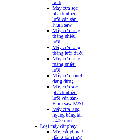
rãnh
Máy cưa sọc
phách nhiều
lưỡi ván sàn-
Fram saw
Máy cưa rong
thẳng nhiều
lưỡi
Máy cưa rong
thẳng lưỡi dưới
Máy cưa rong
thẳng nhiều
lưỡi
Máy cưa panel
dạng đứng
Máy cưa sọc
phách nhiều
lưỡi ván sàn-
Fram saw M&J
Máy cưa lạng
ngang băng tải
- 400 mm
Loại máy cắt phay
Máy cắt phay 2
đầu 2 bàn trượt