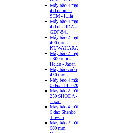
Máy bào 4 mặt
4 dao mini -
SCM - Itaila
Máy bào 4 mặt
4 dao - IIDA -
GDF-541
Máy bào 2 mặt
400 mm -
KUWAHARA
Máy bào 2 mặt
- 300 mm -
Heian - Japan
Máy bào cuốn
450 mm -
Máy bào 4 mặt
6 dao - FE-620
Máy bào 2 mặt
250 SHODA -
Japan
Máy bào 4 mặt
6 dao Shenko -
Taiwan
Máy bào 2 mặt
600 mm -