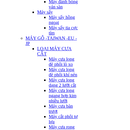
Máy đánh bóng
ván sàn
Máy sấy
Máy sấy hồng
ngoại
Máy sấy tia cực
tím
MÁY GỖ -TAIWAN -EU -
JP
LOẠI MÁY CƯA
CẮT
Máy cưa lọng
đè phôi lò xo
Máy cưa lọng
đè phôi khí nén
Máy cưa lọng
dạng 2 lưỡi cắt
Máy cưa lọng
ngang hợp kim
nhiều lưỡi
Máy cưa bàn
trượt
Máy cắt phôi tự
lựa
Máy cưa rong