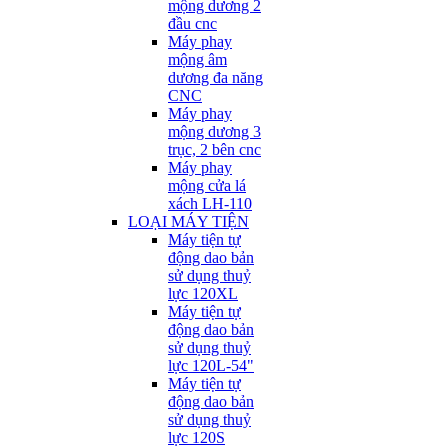
mộng dương 2
đầu cnc
Máy phay
mộng âm
dương đa năng
CNC
Máy phay
mộng dương 3
trục, 2 bên cnc
Máy phay
mộng cửa lá
xách LH-110
LOẠI MÁY TIỆN
Máy tiện tự
động dao bản
sử dụng thuỷ
lực 120XL
Máy tiện tự
động dao bản
sử dụng thuỷ
lực 120L-54"
Máy tiện tự
động dao bản
sử dụng thuỷ
lực 120S