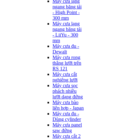
Máy cưa lạng
ngang băng tải
- High Point -
300 mm
Máy cưa lạng
ngang băng tải
- LiiYu - 300
mm
Máy cưa đu -
Dewalt
Máy cưa rong
thẳng lưỡi trên
RS 121
Máy cưa cắt
nghiêng lưỡi
Máy cưa sọc
phách nhiều
lưỡi dạng đứng
Máy cưa bào
liên hợp - Japan
Máy cưa đu -
Dùng cylinder
Máy cưa panel
saw đứng
Máy cưa cắt 2