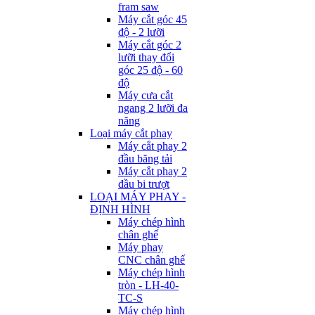
fram saw
Máy cắt góc 45
độ - 2 lưỡi
Máy cắt góc 2
lưỡi thay đổi
góc 25 độ - 60
độ
Máy cưa cắt
ngang 2 lưỡi đa
năng
Loại máy cắt phay
Máy cắt phay 2
đầu băng tải
Máy cắt phay 2
đầu bi trượt
LOẠI MÁY PHAY -
ĐỊNH HÌNH
Máy chép hình
chân ghế
Máy phay
CNC chân ghế
Máy chép hình
tròn - LH-40-
TC-S
Máy chép hình