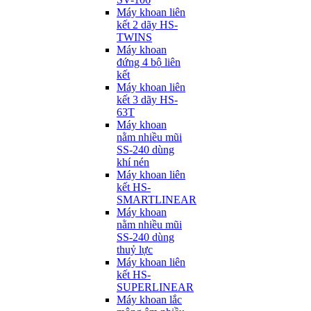
Máy khoan liên
kết 2 dãy HS-
TWINS
Máy khoan
đứng 4 bộ liên
kết
Máy khoan liên
kết 3 dãy HS-
63T
Máy khoan
nằm nhiều mũi
SS-240 dùng
khí nén
Máy khoan liên
kết HS-
SMARTLINEAR
Máy khoan
nằm nhiều mũi
SS-240 dùng
thuỷ lực
Máy khoan liên
kết HS-
SUPERLINEAR
Máy khoan lắc