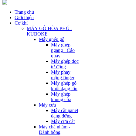
Trang chủ
Giới thiệu
Cơ khí
MÁY GỖ HÒA PHÚ -
KUBOKE
Máy ghép gỗ
Máy ghép
ngang - Cảo
quay
Máy ghép dọc
tự động
Máy phay
mộng finger
Máy ghép gỗ
khối dạng lớn
Máy ghép
khung cửa
Máy cưa
Máy cắt panel
dạng đứng
Máy cưa cắt
Máy chà nhám -
Đánh bóng