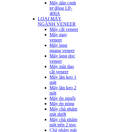
Máy dán cạnh
tự động LP-
400A
LOẠI MÁY
NGÀNH VENEER
Máy cắt veneer
Máy may
veneer
Máy lạng
ngang veneer
Máy lạng dọc
veneer
Máy mài dao
cắt veneer
Máy lăn keo 1
mặt
Máy lăn keo 2
mặt
Máy ép nguội
Máy ép nóng
Máy chà nhám
mặt dưới
Máy chà nhám
mặt trên 2 trục
Chà nhám mặt