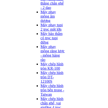
thẳng chân ghế
- 2 dao
Máy phay
mộng âm
dương
Máy phay tupi
2 trục mặt lớn
Máy bào thẩm
có trục tupi
đứng
Máy phay
mộng răng lược
- mộng hàng
rào
Máy chép hình
tròn KR-100
Máy chép hình
tròn DT-
12100S
Máy chép hình
tròn bên trong -
Taiwan
Máy chép hình
chân ghế, vai
giường 4 trục