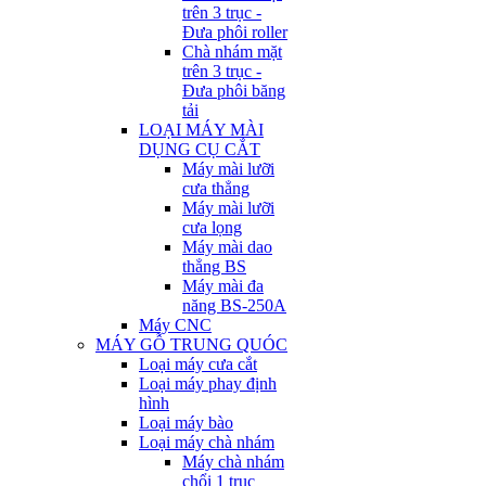
trên 3 trục -
Đưa phôi roller
Chà nhám mặt
trên 3 trục -
Đưa phôi băng
tải
LOẠI MÁY MÀI
DỤNG CỤ CẮT
Máy mài lưỡi
cưa thẳng
Máy mài lưỡi
cưa lọng
Máy mài dao
thẳng BS
Máy mài đa
năng BS-250A
Máy CNC
MÁY GỖ TRUNG QUÓC
Loại máy cưa cắt
Loại máy phay định
hình
Loại máy bào
Loại máy chà nhám
Máy chà nhám
chổi 1 trục