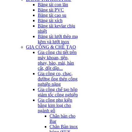
Băng tải con lăn
Băng tải PVC
Băng tải cao su
Băng tải xích
Băng tải kevlar chịu
nhiệt
Băng tải lưới thép mạ
kẽm và lưới inox
GIA CÔNG & CHẾ TẠO
Gia công chi tiết trên
máy khoan, tiện,
phay, bào, mài, hàn
cắt, đột dập...
Gia công co, chạc,
đường ống thép công
nghiệp nặng
Gia công chế tạo hộp
giảm tốc công nghiệp
Gia công phụ kiện
bằng kim loại cho
ngành gỗ
Chân bàn cho
Bar
Chân Bàn inox
bóng (SUS