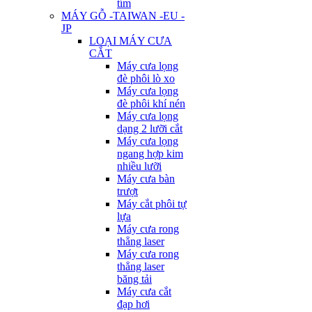
tím
MÁY GỖ -TAIWAN -EU -
JP
LOẠI MÁY CƯA
CẮT
Máy cưa lọng
đè phôi lò xo
Máy cưa lọng
đè phôi khí nén
Máy cưa lọng
dạng 2 lưỡi cắt
Máy cưa lọng
ngang hợp kim
nhiều lưỡi
Máy cưa bàn
trượt
Máy cắt phôi tự
lựa
Máy cưa rong
thẳng laser
Máy cưa rong
thẳng laser
băng tải
Máy cưa cắt
đạp hơi