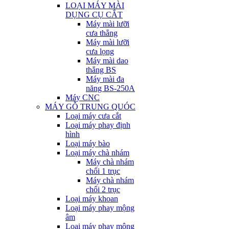
LOẠI MÁY MÀI
DỤNG CỤ CẮT
Máy mài lưỡi
cưa thẳng
Máy mài lưỡi
cưa lọng
Máy mài dao
thẳng BS
Máy mài đa
năng BS-250A
Máy CNC
MÁY GỖ TRUNG QUÓC
Loại máy cưa cắt
Loại máy phay định
hình
Loại máy bào
Loại máy chà nhám
Máy chà nhám
chổi 1 trục
Máy chà nhám
chổi 2 trục
Loại máy khoan
Loại máy phay mộng
âm
Loại máy phay mộng