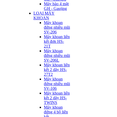
Máy bào 4 mặt
GH - Gaujing
LOẠI MÁY
KHOAN
Máy khoan
đứng nhiều mũi
SV-206
Máy khoan liên
kết đơn HS-
21T
Máy khoan
đứng nhiều mũi
SV-206L
Máy khoan liên
kết 2 dãy HS-
27T2
Máy khoan
đứng nhiều mũi
SV-106
Máy khoan liên
kết 2 dãy HS-
TWINS
Máy khoan
đứng 4 bộ liên
kết