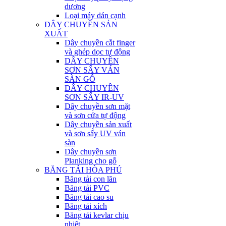
dương
Loại máy dán cạnh
DÂY CHUYỀN SẢN
XUẤT
Dây chuyền cắt finger
và ghép dọc tự động
DÂY CHUYỀN
SƠN SẤY VÁN
SÀN GỖ
DÂY CHUYỀN
SƠN SẤY IR-UV
Dây chuyền sơn mặt
và sơn cửa tự động
Dây chuyền sản xuất
và sơn sấy UV ván
sàn
Dây chuyền sơn
Planking cho gỗ
BĂNG TẢI HÒA PHÚ
Băng tải con lăn
Băng tải PVC
Băng tải cao su
Băng tải xích
Băng tải kevlar chịu
nhiệt