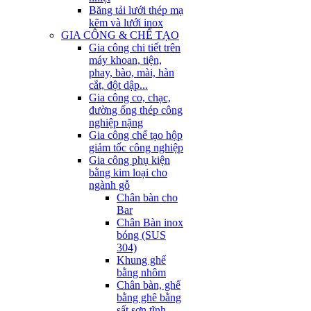
Băng tải lưới thép mạ
kẽm và lưới inox
GIA CÔNG & CHẾ TẠO
Gia công chi tiết trên
máy khoan, tiện,
phay, bào, mài, hàn
cắt, đột dập...
Gia công co, chạc,
đường ống thép công
nghiệp nặng
Gia công chế tạo hộp
giảm tốc công nghiệp
Gia công phụ kiện
bằng kim loại cho
ngành gỗ
Chân bàn cho
Bar
Chân Bàn inox
bóng (SUS
304)
Khung ghế
bằng nhôm
Chân bàn, ghế
bằng ghê bằng
sất sơn tĩnh