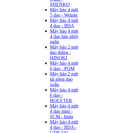
SHENKO
Máy bào 4 mặt
5 dao - Weinig
Máy bào 4 mặt
4 dao - IIDA
Máy bào 4 mặt
4 dao bào phôi
ngắn
Máy bào 2 mặt
dao thẳng -
HINOKI
Máy bào 4 mặt
6 dao - POM
Máy bào 2 mặt
tải nặng dao
xoắn
Máy bào 4 mặt
6 dao -
HOLYTEK
Máy bào 4 mặt
4 dao mini -
SCM - Itaila
Máy bào 4 mặt
4 dao - IIDA -
GDF-541