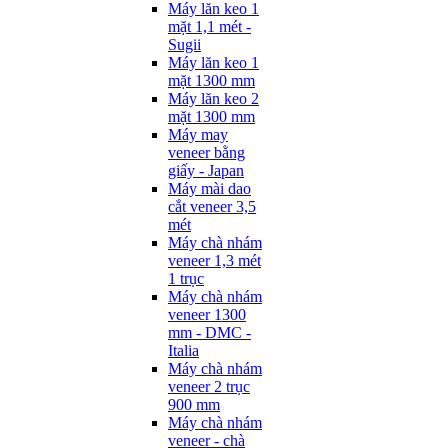
Máy lăn keo 1
mặt 1,1 mét -
Sugii
Máy lăn keo 1
mặt 1300 mm
Máy lăn keo 2
mặt 1300 mm
Máy may
veneer bằng
giấy - Japan
Máy mài dao
cắt veneer 3,5
mét
Máy chà nhám
veneer 1,3 mét
1 trục
Máy chà nhám
veneer 1300
mm - DMC -
Italia
Máy chà nhám
veneer 2 trục
900 mm
Máy chà nhám
veneer - chà