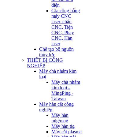
điện
Gia công bằng
máy CNC
laser, chấn
CNC, Tiện
CNC, Phay
CNC, Hàn
laser
Chế tạo bộ nguồn
thủy lực
THIẾT BỊ CÔNG
NGHIỆP
Máy chà nhám kim
loại
Máy chà nhám
kim loại -
MingPing -
Taiwan
Máy hàn cắt công
nghiệp
Máy hàn
mig/mag
Máy hàn tig
Máy cắt plasma