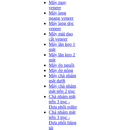
Máy may
veneer
Máy lạng
ngang veneer
Máy lạng dọc
veneer
Máy mài dao
cắt veneer
Máy lăn keo 1
mặt
Máy lăn keo 2
mặt
Máy ép nguội
Máy ép nóng
Máy chà nhám
mặt dưới
Máy chà nhám
mặt trên 2 trục
Chà nhám mặt
trên 3 trục -
Đưa phôi roller
Chà nhám mặt
trên 3 trục -
Đưa phôi băng
tải