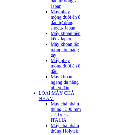
đầu tự động -
Japan
Máy phay
mộng đuôi én 8
đầu tự động
shoda- Japan
Máy khoan liên
kết - Japan
Máy khoan lắc
mộng âm bằng
tay
Máy phay
mộng đuôi én 8
đầu
Máy khoan
ngang đa năng
nhiều đầu
LOẠI MÁY CHÀ
NHÁM
Máy chà nhám
thùng 1300 mm
- 2 Trục -
ITALIA
Máy chà nhám
thùng Holytek