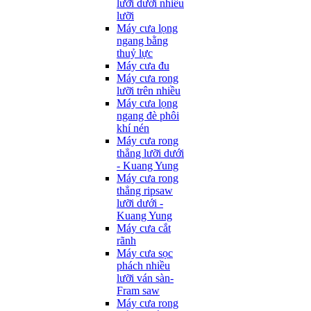
lưỡi dưới nhiều
lưỡi
Máy cưa lọng
ngang bằng
thuỷ lực
Máy cưa đu
Máy cưa rong
lưỡi trên nhiều
Máy cưa lọng
ngang đè phôi
khí nén
Máy cưa rong
thẳng lưỡi dưới
- Kuang Yung
Máy cưa rong
thẳng ripsaw
lưỡi dưới -
Kuang Yung
Máy cưa cắt
rãnh
Máy cưa sọc
phách nhiều
lưỡi ván sàn-
Fram saw
Máy cưa rong