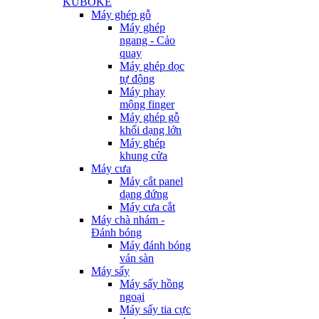
KUBOKE
Máy ghép gỗ
Máy ghép
ngang - Cảo
quay
Máy ghép dọc
tự động
Máy phay
mộng finger
Máy ghép gỗ
khối dạng lớn
Máy ghép
khung cửa
Máy cưa
Máy cắt panel
dạng đứng
Máy cưa cắt
Máy chà nhám -
Đánh bóng
Máy đánh bóng
ván sàn
Máy sấy
Máy sấy hồng
ngoại
Máy sấy tia cực