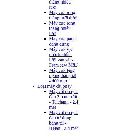
thẳng nhiều
lưỡi
Máy cưa rong
thẳng lưỡi dưới
Máy cưa rong
thẳng nhiều
lưỡi
Máy cưa panel
dạng đứng
Máy cưa sọc
phách nhiều
lưỡi ván sàn-
Fram saw M&J
Máy cưa lạng
ngang băng tải
- 400 mm
Loại máy cắt phay
Máy cắt phay 2
đầu 2 bàn trượt
- Taichann - 2,4
mét
Máy cắt phay 2
đầu tự động
băng tải -
Heian - 2,4 mét