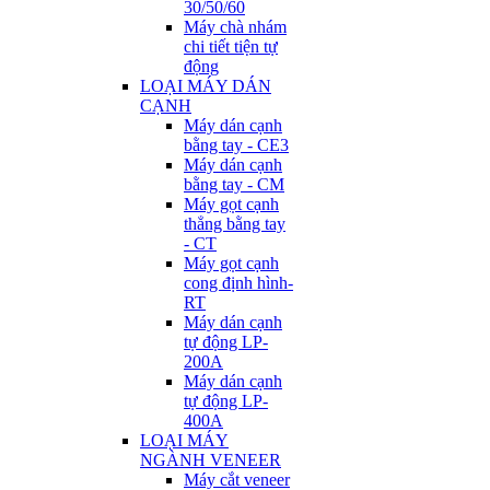
30/50/60
Máy chà nhám
chi tiết tiện tự
động
LOẠI MÁY DÁN
CẠNH
Máy dán cạnh
bằng tay - CE3
Máy dán cạnh
bằng tay - CM
Máy gọt cạnh
thẳng bằng tay
- CT
Máy gọt cạnh
cong định hình-
RT
Máy dán cạnh
tự động LP-
200A
Máy dán cạnh
tự động LP-
400A
LOẠI MÁY
NGÀNH VENEER
Máy cắt veneer