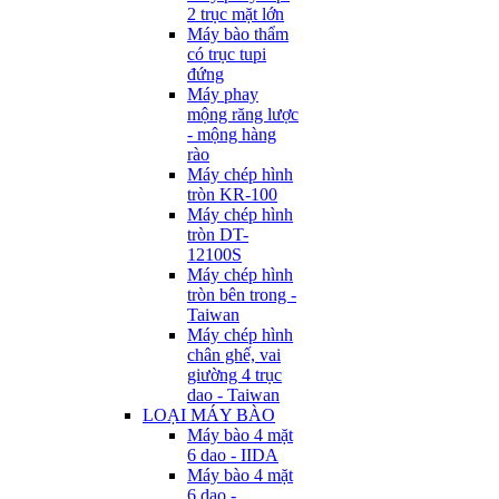
2 trục mặt lớn
Máy bào thẩm
có trục tupi
đứng
Máy phay
mộng răng lược
- mộng hàng
rào
Máy chép hình
tròn KR-100
Máy chép hình
tròn DT-
12100S
Máy chép hình
tròn bên trong -
Taiwan
Máy chép hình
chân ghế, vai
giường 4 trục
dao - Taiwan
LOẠI MÁY BÀO
Máy bào 4 mặt
6 dao - IIDA
Máy bào 4 mặt
6 dao -