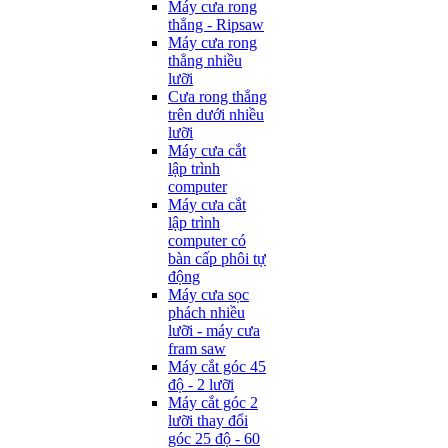
Máy cưa rong
thẳng - Ripsaw
Máy cưa rong
thẳng nhiều
lưỡi
Cưa rong thẳng
trên dưới nhiều
lưỡi
Máy cưa cắt
lập trình
computer
Máy cưa cắt
lập trình
computer có
bàn cấp phôi tự
động
Máy cưa sọc
phách nhiều
lưỡi - máy cưa
fram saw
Máy cắt góc 45
độ - 2 lưỡi
Máy cắt góc 2
lưỡi thay đổi
góc 25 độ - 60