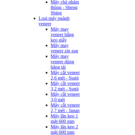
Máy chà nhám
thùng - Sheng
Shing
Loại máy ngành
veneer
Máy may
veneer bằng
keo giấy
Máy may
veneer zig zag
Máy may
veneer dùng
băng tải
Máy cắt veneer
2,6 mét - Sugii
Máy cắt veneer
3,2 mét - Sugii
Máy cắt veneer
3,0 mét
Máy cắt veneer
2,7 mét - Japan
Máy lăn keo 1
mặt 600 mm
Máy lăn keo 2
mặt 600 mm