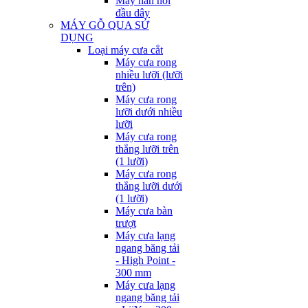
Máy hàn nối
đầu dây
MÁY GỖ QUA SỬ
DỤNG
Loại máy cưa cắt
Máy cưa rong
nhiều lưỡi (lưỡi
trên)
Máy cưa rong
lưỡi dưới nhiều
lưỡi
Máy cưa rong
thẳng lưỡi trên
(1 lưỡi)
Máy cưa rong
thẳng lưỡi dưới
(1 lưỡi)
Máy cưa bàn
trượt
Máy cưa lạng
ngang băng tải
- High Point -
300 mm
Máy cưa lạng
ngang băng tải