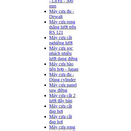
- LiiYu - 300
mm
Máy cưa đu -
Dewalt
Máy cưa rong
thẳng lưỡi trên
RS 121
Máy cưa cắt
nghiêng lưỡi
Máy cưa sọc
phách nhiều
lưỡi dạng đứng
Máy cưa bào
liên hợp - Japan
Máy cưa đu -
Dùng cylinder
Máy cưa panel
saw đứng
Máy cưa cắt 2
lưỡi đẩy bàn
Máy cưa cắt
đạp hơi
Máy cưa cắt
đạp hơi
Máy cưa rong