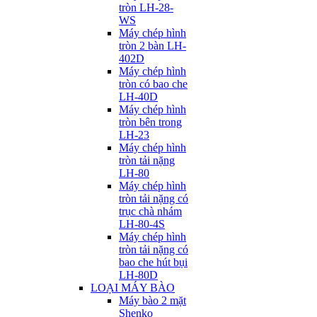
tròn LH-28-
WS
Máy chép hình
tròn 2 bàn LH-
402D
Máy chép hình
tròn có bao che
LH-40D
Máy chép hình
tròn bên trong
LH-23
Máy chép hình
tròn tải nặng
LH-80
Máy chép hình
tròn tải nặng có
trục chà nhám
LH-80-4S
Máy chép hình
tròn tải nặng có
bao che hút bụi
LH-80D
LOẠI MÁY BÀO
Máy bào 2 mặt
Shenko