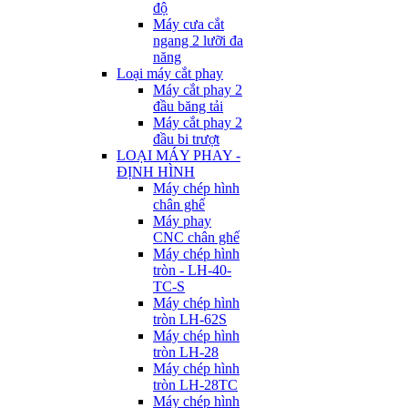
độ
Máy cưa cắt
ngang 2 lưỡi đa
năng
Loại máy cắt phay
Máy cắt phay 2
đầu băng tải
Máy cắt phay 2
đầu bi trượt
LOẠI MÁY PHAY -
ĐỊNH HÌNH
Máy chép hình
chân ghế
Máy phay
CNC chân ghế
Máy chép hình
tròn - LH-40-
TC-S
Máy chép hình
tròn LH-62S
Máy chép hình
tròn LH-28
Máy chép hình
tròn LH-28TC
Máy chép hình