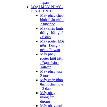
Japan
LOẠI MÁY PHAY -
ĐỊNH HÌNH
Máy phay chép
hình chân ghế -
2 trục dao
Máy chép hình
thẳng chân ghế
- 6 dao
Máy router lưỡi
trên - Dùng khí
nén - Taiwan
Máy phay
router lưỡi trên
- Đạp chân -
Taiwan
Máy phay tupi
2 trục
Máy chép hình
thẳng chân ghế
- 2 dao
Máy phay
mộng âm
dương
Máy phay tupi