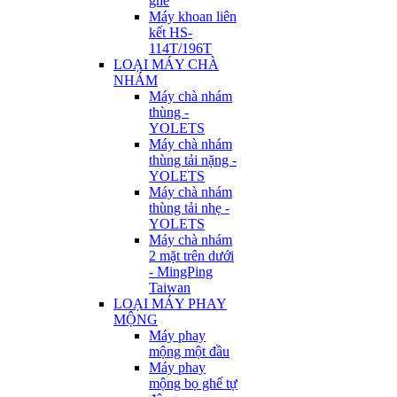
ghế
Máy khoan liên
kết HS-
114T/196T
LOẠI MÁY CHÀ
NHÁM
Máy chà nhám
thùng -
YOLETS
Máy chà nhám
thùng tải nặng -
YOLETS
Máy chà nhám
thùng tải nhẹ -
YOLETS
Máy chà nhám
2 mặt trên dưới
- MingPing
Taiwan
LOẠI MÁY PHAY
MỘNG
Máy phay
mộng một đầu
Máy phay
mộng bọ ghế tự