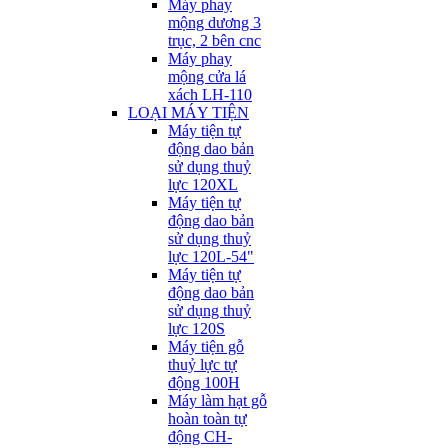
Máy phay
mộng dương 3
trục, 2 bên cnc
Máy phay
mộng cửa lá
xách LH-110
LOẠI MÁY TIỆN
Máy tiện tự
động dao bản
sử dụng thuỷ
lực 120XL
Máy tiện tự
động dao bản
sử dụng thuỷ
lực 120L-54"
Máy tiện tự
động dao bản
sử dụng thuỷ
lực 120S
Máy tiện gỗ
thuỷ lực tự
động 100H
Máy làm hạt gỗ
hoàn toàn tự
động CH-