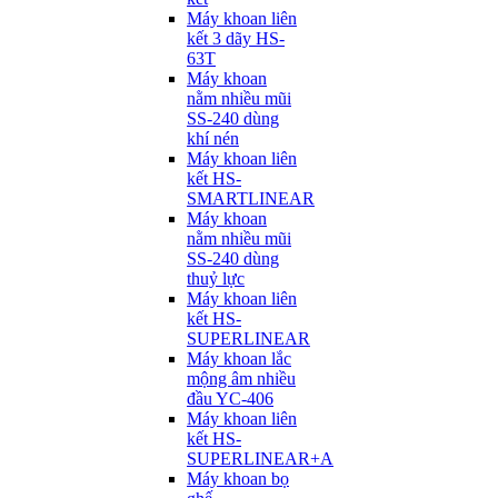
Máy khoan liên
kết 3 dãy HS-
63T
Máy khoan
nằm nhiều mũi
SS-240 dùng
khí nén
Máy khoan liên
kết HS-
SMARTLINEAR
Máy khoan
nằm nhiều mũi
SS-240 dùng
thuỷ lực
Máy khoan liên
kết HS-
SUPERLINEAR
Máy khoan lắc
mộng âm nhiều
đầu YC-406
Máy khoan liên
kết HS-
SUPERLINEAR+A
Máy khoan bọ