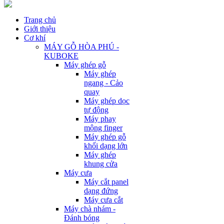
Trang chủ
Giới thiệu
Cơ khí
MÁY GỖ HÒA PHÚ -
KUBOKE
Máy ghép gỗ
Máy ghép
ngang - Cảo
quay
Máy ghép dọc
tự động
Máy phay
mộng finger
Máy ghép gỗ
khối dạng lớn
Máy ghép
khung cửa
Máy cưa
Máy cắt panel
dạng đứng
Máy cưa cắt
Máy chà nhám -
Đánh bóng