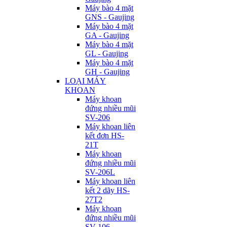
Máy bào 4 mặt
GNS - Gaujing
Máy bào 4 mặt
GA - Gaujing
Máy bào 4 mặt
GL - Gaujing
Máy bào 4 mặt
GH - Gaujing
LOẠI MÁY
KHOAN
Máy khoan
đứng nhiều mũi
SV-206
Máy khoan liên
kết đơn HS-
21T
Máy khoan
đứng nhiều mũi
SV-206L
Máy khoan liên
kết 2 dãy HS-
27T2
Máy khoan
đứng nhiều mũi
SV-106