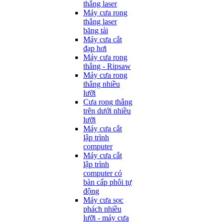
thẳng laser
Máy cưa rong
thẳng laser
băng tải
Máy cưa cắt
đạp hơi
Máy cưa rong
thẳng - Ripsaw
Máy cưa rong
thẳng nhiều
lưỡi
Cưa rong thẳng
trên dưới nhiều
lưỡi
Máy cưa cắt
lập trình
computer
Máy cưa cắt
lập trình
computer có
bàn cấp phôi tự
động
Máy cưa sọc
phách nhiều
lưỡi - máy cưa