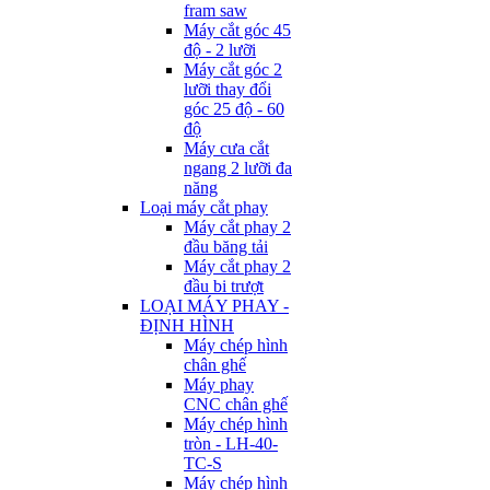
fram saw
Máy cắt góc 45
độ - 2 lưỡi
Máy cắt góc 2
lưỡi thay đổi
góc 25 độ - 60
độ
Máy cưa cắt
ngang 2 lưỡi đa
năng
Loại máy cắt phay
Máy cắt phay 2
đầu băng tải
Máy cắt phay 2
đầu bi trượt
LOẠI MÁY PHAY -
ĐỊNH HÌNH
Máy chép hình
chân ghế
Máy phay
CNC chân ghế
Máy chép hình
tròn - LH-40-
TC-S
Máy chép hình