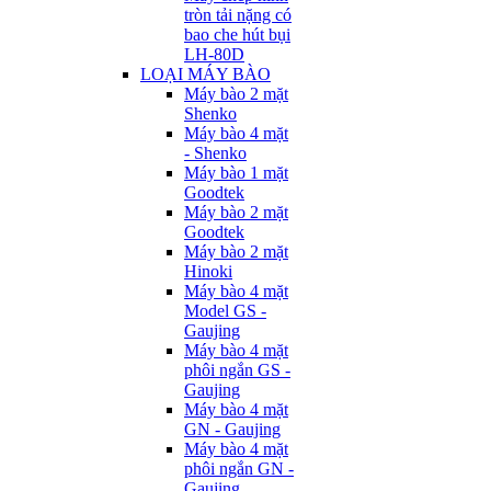
tròn tải nặng có
bao che hút bụi
LH-80D
LOẠI MÁY BÀO
Máy bào 2 mặt
Shenko
Máy bào 4 mặt
- Shenko
Máy bào 1 mặt
Goodtek
Máy bào 2 mặt
Goodtek
Máy bào 2 mặt
Hinoki
Máy bào 4 mặt
Model GS -
Gaujing
Máy bào 4 mặt
phôi ngắn GS -
Gaujing
Máy bào 4 mặt
GN - Gaujing
Máy bào 4 mặt
phôi ngắn GN -
Gaujing