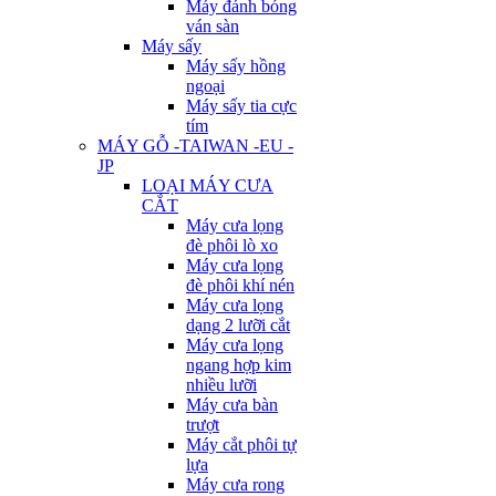
Máy đánh bóng
ván sàn
Máy sấy
Máy sấy hồng
ngoại
Máy sấy tia cực
tím
MÁY GỖ -TAIWAN -EU -
JP
LOẠI MÁY CƯA
CẮT
Máy cưa lọng
đè phôi lò xo
Máy cưa lọng
đè phôi khí nén
Máy cưa lọng
dạng 2 lưỡi cắt
Máy cưa lọng
ngang hợp kim
nhiều lưỡi
Máy cưa bàn
trượt
Máy cắt phôi tự
lựa
Máy cưa rong