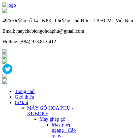
49/6 Đường số 14 - KP3 - Phường Thủ Đức - TP HCM - Việt Nam
Email: maychebiengohoaphu@gmail.com
Hotline: (+84) 913.813.412
Trang chủ
Giới thiệu
Cơ khí
MÁY GỖ HÒA PHÚ -
KUBOKE
Máy ghép gỗ
Máy ghép
ngang - Cảo
quay