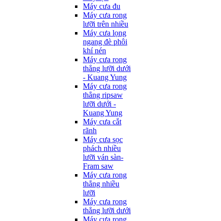
Máy cưa đu
Máy cưa rong
lưỡi trên nhiều
Máy cưa lọng
ngang đè phôi
khí nén
Máy cưa rong
thẳng lưỡi dưới
- Kuang Yung
Máy cưa rong
thẳng ripsaw
lưỡi dưới -
Kuang Yung
Máy cưa cắt
rãnh
Máy cưa sọc
phách nhiều
lưỡi ván sàn-
Fram saw
Máy cưa rong
thẳng nhiều
lưỡi
Máy cưa rong
thẳng lưỡi dưới
Máy cưa rong