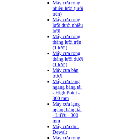
Máy cưa rong
nhiều lưỡi (lưỡi
trên)
Máy cưa rong
lưỡi dưới nhiều
lưỡi
Máy cưa rong
thẳng lưỡi trên
(1 lưỡi)
Máy cưa rong
thẳng lưỡi dưới
(1 lưỡi)
Máy cưa bàn
trượt
Máy cưa lạng
ngang băng tải
- High Point -
300 mm
Máy cưa lạng
ngang băng tải
- LiiYu - 300
mm
Máy cưa đu -
Dewalt
Máy cưa rong