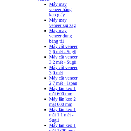
Máy may
veneer bằng
keo giấy
Máy may
veneer zig zag
Máy may
veneer dùng
băng tải
Máy cắt veneer
2,6 mét - Sugii
Máy cắt veneer
3,2 mét - Sugii
Máy cắt veneer
3,0 mét
Máy cắt veneer
2,7 mét - Japan
Máy lăn keo 1
mặt 600 mm
Máy lăn keo 2
mặt 600 mm
Máy lăn keo 1
mặt 1,1 mét -
Sugii
Máy lăn keo 1
mặt 1300 mm