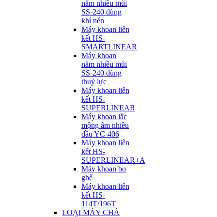
nằm nhiều mũi
SS-240 dùng
khí nén
Máy khoan liên
kết HS-
SMARTLINEAR
Máy khoan
nằm nhiều mũi
SS-240 dùng
thuỷ lực
Máy khoan liên
kết HS-
SUPERLINEAR
Máy khoan lắc
mộng âm nhiều
đầu YC-406
Máy khoan liên
kết HS-
SUPERLINEAR+A
Máy khoan bọ
ghế
Máy khoan liên
kết HS-
114T/196T
LOẠI MÁY CHÀ