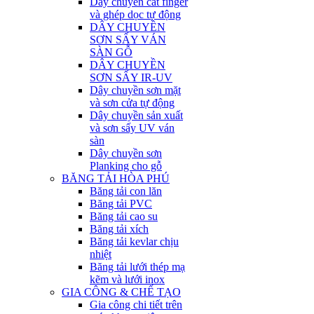
Dây chuyền cắt finger
và ghép dọc tự động
DÂY CHUYỀN
SƠN SẤY VÁN
SÀN GỖ
DÂY CHUYỀN
SƠN SẤY IR-UV
Dây chuyền sơn mặt
và sơn cửa tự động
Dây chuyền sản xuất
và sơn sấy UV ván
sàn
Dây chuyền sơn
Planking cho gỗ
BĂNG TẢI HÒA PHÚ
Băng tải con lăn
Băng tải PVC
Băng tải cao su
Băng tải xích
Băng tải kevlar chịu
nhiệt
Băng tải lưới thép mạ
kẽm và lưới inox
GIA CÔNG & CHẾ TẠO
Gia công chi tiết trên