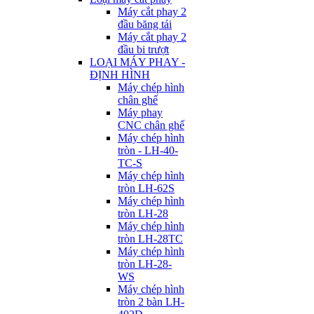
Máy cắt phay 2
đầu băng tải
Máy cắt phay 2
đầu bi trượt
LOẠI MÁY PHAY -
ĐỊNH HÌNH
Máy chép hình
chân ghế
Máy phay
CNC chân ghế
Máy chép hình
tròn - LH-40-
TC-S
Máy chép hình
tròn LH-62S
Máy chép hình
tròn LH-28
Máy chép hình
tròn LH-28TC
Máy chép hình
tròn LH-28-
WS
Máy chép hình
tròn 2 bàn LH-