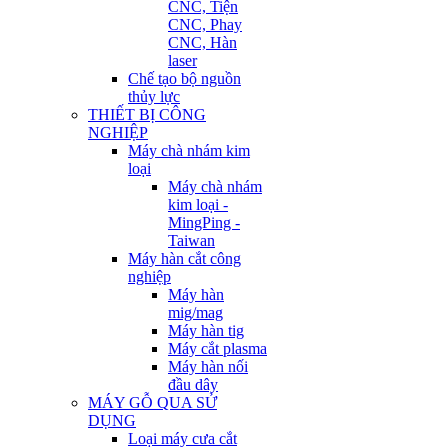
CNC, Tiện
CNC, Phay
CNC, Hàn
laser
Chế tạo bộ nguồn
thủy lực
THIẾT BỊ CÔNG
NGHIỆP
Máy chà nhám kim
loại
Máy chà nhám
kim loại -
MingPing -
Taiwan
Máy hàn cắt công
nghiệp
Máy hàn
mig/mag
Máy hàn tig
Máy cắt plasma
Máy hàn nối
đầu dây
MÁY GỖ QUA SỬ
DỤNG
Loại máy cưa cắt