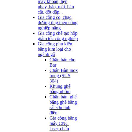
máy khoan, tiện,
phay, bào, mài, hàn
cắt, đột dập...
Gia công co, chạc,
đường ống thép công
nghiệp nặng
Gia công chế tạo hộp
giảm tốc công nghiệp
Gia công phụ kiện
bằng kim loại cho
ngành gỗ
Chân bàn cho
Bar
Chân Bàn inox
bóng (SUS
304)
Khung ghế
bằng nhôm
Chân bàn, ghế
bằng ghê bằng
sất sơn tĩnh
điện
Gia công bằng
máy CNC
laser, chấn