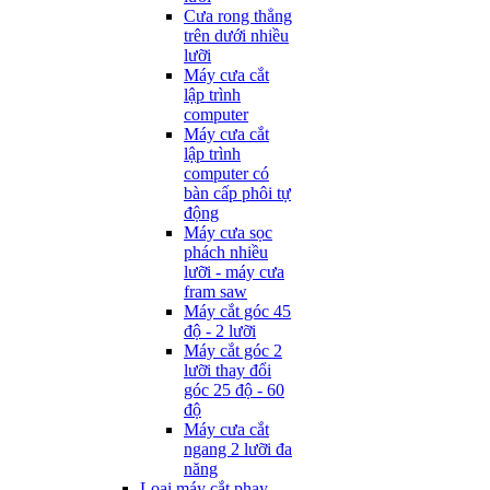
Cưa rong thẳng
trên dưới nhiều
lưỡi
Máy cưa cắt
lập trình
computer
Máy cưa cắt
lập trình
computer có
bàn cấp phôi tự
động
Máy cưa sọc
phách nhiều
lưỡi - máy cưa
fram saw
Máy cắt góc 45
độ - 2 lưỡi
Máy cắt góc 2
lưỡi thay đổi
góc 25 độ - 60
độ
Máy cưa cắt
ngang 2 lưỡi đa
năng
Loại máy cắt phay