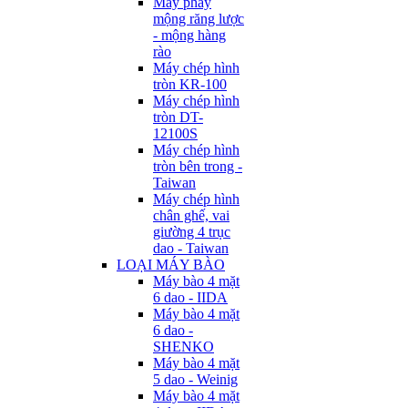
Máy phay
mộng răng lược
- mộng hàng
rào
Máy chép hình
tròn KR-100
Máy chép hình
tròn DT-
12100S
Máy chép hình
tròn bên trong -
Taiwan
Máy chép hình
chân ghế, vai
giường 4 trục
dao - Taiwan
LOẠI MÁY BÀO
Máy bào 4 mặt
6 dao - IIDA
Máy bào 4 mặt
6 dao -
SHENKO
Máy bào 4 mặt
5 dao - Weinig
Máy bào 4 mặt