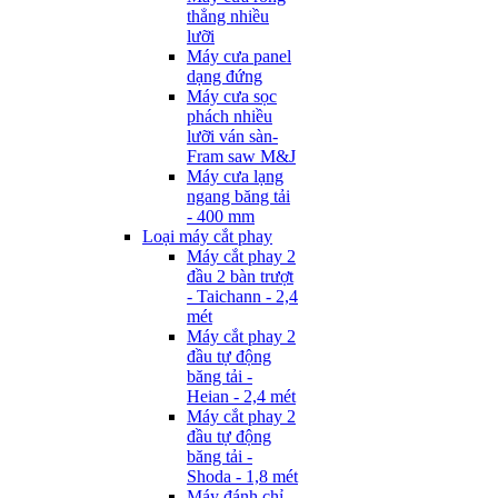
thẳng nhiều
lưỡi
Máy cưa panel
dạng đứng
Máy cưa sọc
phách nhiều
lưỡi ván sàn-
Fram saw M&J
Máy cưa lạng
ngang băng tải
- 400 mm
Loại máy cắt phay
Máy cắt phay 2
đầu 2 bàn trượt
- Taichann - 2,4
mét
Máy cắt phay 2
đầu tự động
băng tải -
Heian - 2,4 mét
Máy cắt phay 2
đầu tự động
băng tải -
Shoda - 1,8 mét
Máy đánh chỉ -