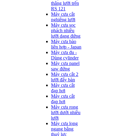
thẳng lưỡi trên
RS 121
Máy cưa cắt
nghiêng lưỡi
Máy cưa sọc
phách nhiều
lưỡi dạng đứng
Máy cưa bào
liên hợp - Japan
Máy cưa đu -
Dùng cylinder
Máy cưa panel
saw đứng
Máy cưa cắt 2
lưỡi đẩy bàn
Máy cưa cắt
đạp hơi
Máy cưa cắt
đạp hơi
Máy cưa rong
lưỡi dưới nhiều
lưỡi
Máy cưa lọng
ngang bằng
thuỷ lực