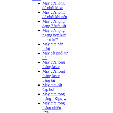
Máy cưa lọng
đè phôi lò xo
Máy cưa lọng
đè phôi khí nén
Máy cưa lọng
dạng 2 lưỡi cắt
Máy cưa lọng
ngang hợp kim
nhiều lưỡi
Máy cưa bàn
trượt
Máy cắt phôi tự
lựa
Máy cưa rong
thẳng laser
Máy cưa rong
thẳng laser
băng tải
Máy cưa cắt
đạp hơi
Máy cưa rong
thẳng - Ripsaw
Máy cưa rong
thẳng nhiều
lưỡi