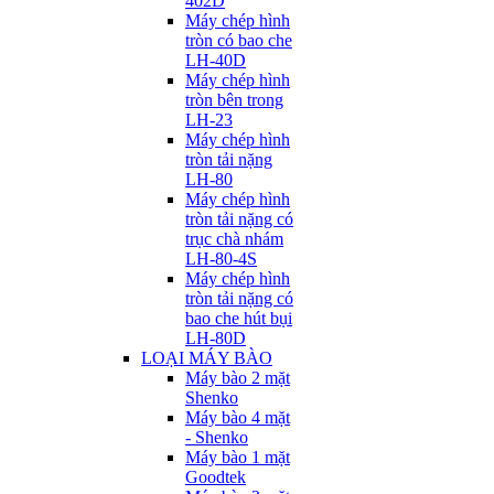
402D
Máy chép hình
tròn có bao che
LH-40D
Máy chép hình
tròn bên trong
LH-23
Máy chép hình
tròn tải nặng
LH-80
Máy chép hình
tròn tải nặng có
trục chà nhám
LH-80-4S
Máy chép hình
tròn tải nặng có
bao che hút bụi
LH-80D
LOẠI MÁY BÀO
Máy bào 2 mặt
Shenko
Máy bào 4 mặt
- Shenko
Máy bào 1 mặt
Goodtek