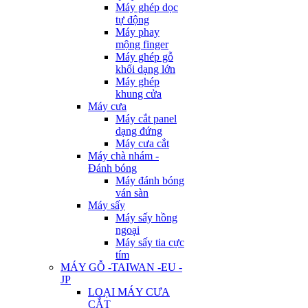
Máy ghép dọc
tự động
Máy phay
mộng finger
Máy ghép gỗ
khối dạng lớn
Máy ghép
khung cửa
Máy cưa
Máy cắt panel
dạng đứng
Máy cưa cắt
Máy chà nhám -
Đánh bóng
Máy đánh bóng
ván sàn
Máy sấy
Máy sấy hồng
ngoại
Máy sấy tia cực
tím
MÁY GỖ -TAIWAN -EU -
JP
LOẠI MÁY CƯA
CẮT