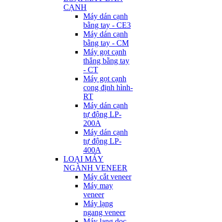
CẠNH
Máy dán cạnh
bằng tay - CE3
Máy dán cạnh
bằng tay - CM
Máy gọt cạnh
thẳng bằng tay
- CT
Máy gọt cạnh
cong định hình-
RT
Máy dán cạnh
tự động LP-
200A
Máy dán cạnh
tự động LP-
400A
LOẠI MÁY
NGÀNH VENEER
Máy cắt veneer
Máy may
veneer
Máy lạng
ngang veneer
Máy lạng dọc