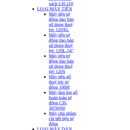
xách LH-110
LOẠI MÁY TIỆN
Máy tiện tự
động dao bản
sử dụng thuỷ
lực 120XL
Máy tiện tự
động dao bản
sử dụng thuỷ
lực 120L-54"
Máy tiện tự
động dao bản
sử dụng thuỷ
lực 120S
Máy tiện gỗ
thuỷ lực tự
động 100H
Máy làm hạt gỗ
hoàn toàn tự
động CH-
30/50/60
Máy chà nhám
chi tiết tiện tự
động
LOẠI MÁY DÁN