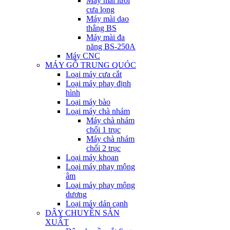
Máy mài lưỡi
cưa lọng
Máy mài dao
thẳng BS
Máy mài đa
năng BS-250A
Máy CNC
MÁY GỖ TRUNG QUÓC
Loại máy cưa cắt
Loại máy phay định
hình
Loại máy bào
Loại máy chà nhám
Máy chà nhám
chổi 1 trục
Máy chà nhám
chổi 2 trục
Loại máy khoan
Loại máy phay mộng
âm
Loại máy phay mộng
dương
Loại máy dán cạnh
DÂY CHUYỀN SẢN
XUẤT