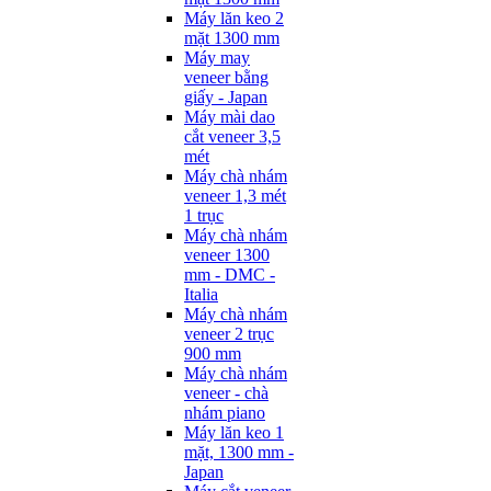
Máy lăn keo 2
mặt 1300 mm
Máy may
veneer bằng
giấy - Japan
Máy mài dao
cắt veneer 3,5
mét
Máy chà nhám
veneer 1,3 mét
1 trục
Máy chà nhám
veneer 1300
mm - DMC -
Italia
Máy chà nhám
veneer 2 trục
900 mm
Máy chà nhám
veneer - chà
nhám piano
Máy lăn keo 1
mặt, 1300 mm -
Japan