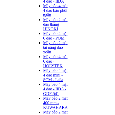
4 dao - IIDA
Máy bào 4 mặt
4 dao bào phôi
ngắn
Máy bào 2 mặt
dao thẳng -
HINOKI
Máy bào 4 mặt
6 dao - POM
Máy bào 2 mặt
tải nặng dao
xoắn
Máy bào 4 mặt
6 dao -
HOLYTEK
Máy bào 4 mặt
4 dao mini -
SCM - Itaila
Máy bào 4 mặt
4 dao - IIDA -
GDF-541
Máy bào 2 mặt
400 mm -
KUWAHARA
Máy bào 2 mặt