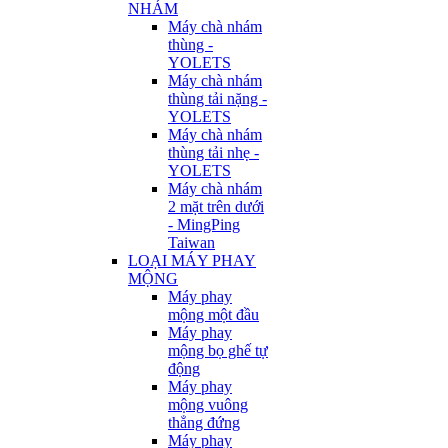
NHÁM
Máy chà nhám
thùng -
YOLETS
Máy chà nhám
thùng tải nặng -
YOLETS
Máy chà nhám
thùng tải nhẹ -
YOLETS
Máy chà nhám
2 mặt trên dưới
- MingPing
Taiwan
LOẠI MÁY PHAY
MỘNG
Máy phay
mộng một đầu
Máy phay
mộng bọ ghế tự
động
Máy phay
mộng vuông
thẳng đứng
Máy phay