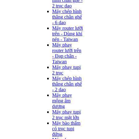
hình chân ghế -
2 trục dao
Máy chép hình
thẳng chân ghế
- 6 dao
Máy router lưỡi
trên - Dùng khí
nén - Taiwan
Máy phay
router lưỡi trên
- Đạp chân -
Taiwan
Máy phay tupi
2 trục
Máy chép hình
thẳng chân ghế
- 2 dao
Máy phay
mộng âm
dương
Máy phay tupi
2 trục mặt lớn
Máy bào thẩm
có trục tupi
đứng