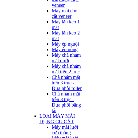
veneer
Máy mài dao
cắt veneer
Máy lăn keo 1
mặt
Máy lăn keo 2
mặt
Máy ép nguội
Máy ép nóng
Máy chà nhám
mặt dưới
Máy chà nhám
mặt trên 2 trục
Chà nhám mặt
trên 3 trục -
Đưa phôi roller
Chà nhám mặt
trên 3 trục -
Đưa phôi băng
tải
LOẠI MÁY MÀI
DỤNG CỤ CẮT
Máy mài lưỡi
cưa thẳng