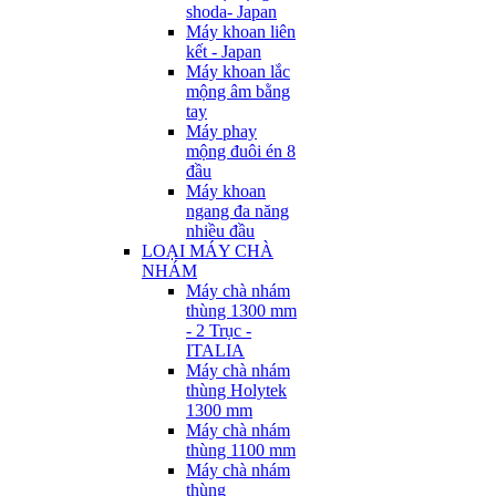
shoda- Japan
Máy khoan liên
kết - Japan
Máy khoan lắc
mộng âm bằng
tay
Máy phay
mộng đuôi én 8
đầu
Máy khoan
ngang đa năng
nhiều đầu
LOẠI MÁY CHÀ
NHÁM
Máy chà nhám
thùng 1300 mm
- 2 Trục -
ITALIA
Máy chà nhám
thùng Holytek
1300 mm
Máy chà nhám
thùng 1100 mm
Máy chà nhám
thùng