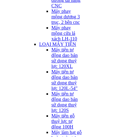
dương đa năng
CNC
Máy phay
mộng dương 3
trục, 2 bên cnc
Máy phay
mộng cửa lá
xách LH-110
LOẠI MÁY TIỆN
Máy tiện tự
động dao bản
sử dụng thuỷ
lực 120XL
Máy tiện tự
động dao bản
sử dụng thuỷ
lực 120L-54"
Máy tiện tự
động dao bản
sử dụng thuỷ
lực 120S
Máy tiện gỗ
thuỷ lực tự
động 100H
Máy làm hạt gỗ