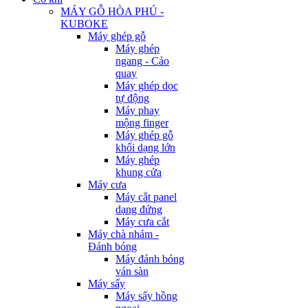
MÁY GỖ HÒA PHÚ -
KUBOKE
Máy ghép gỗ
Máy ghép
ngang - Cảo
quay
Máy ghép dọc
tự động
Máy phay
mộng finger
Máy ghép gỗ
khối dạng lớn
Máy ghép
khung cửa
Máy cưa
Máy cắt panel
dạng đứng
Máy cưa cắt
Máy chà nhám -
Đánh bóng
Máy đánh bóng
ván sàn
Máy sấy
Máy sấy hồng