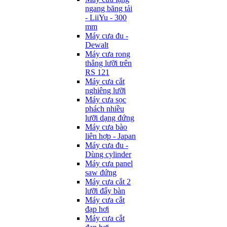
ngang băng tải
- LiiYu - 300
mm
Máy cưa đu -
Dewalt
Máy cưa rong
thẳng lưỡi trên
RS 121
Máy cưa cắt
nghiêng lưỡi
Máy cưa sọc
phách nhiều
lưỡi dạng đứng
Máy cưa bào
liên hợp - Japan
Máy cưa đu -
Dùng cylinder
Máy cưa panel
saw đứng
Máy cưa cắt 2
lưỡi đẩy bàn
Máy cưa cắt
đạp hơi
Máy cưa cắt