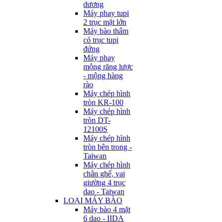
dương
Máy phay tupi
2 trục mặt lớn
Máy bào thẩm
có trục tupi
đứng
Máy phay
mộng răng lược
- mộng hàng
rào
Máy chép hình
tròn KR-100
Máy chép hình
tròn DT-
12100S
Máy chép hình
tròn bên trong -
Taiwan
Máy chép hình
chân ghế, vai
giường 4 trục
dao - Taiwan
LOẠI MÁY BÀO
Máy bào 4 mặt
6 dao - IIDA