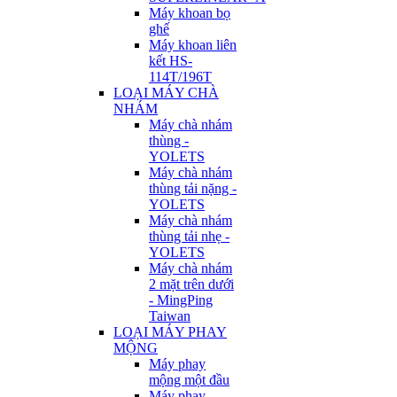
Máy khoan bọ
ghế
Máy khoan liên
kết HS-
114T/196T
LOẠI MÁY CHÀ
NHÁM
Máy chà nhám
thùng -
YOLETS
Máy chà nhám
thùng tải nặng -
YOLETS
Máy chà nhám
thùng tải nhẹ -
YOLETS
Máy chà nhám
2 mặt trên dưới
- MingPing
Taiwan
LOẠI MÁY PHAY
MỘNG
Máy phay
mộng một đầu
Máy phay