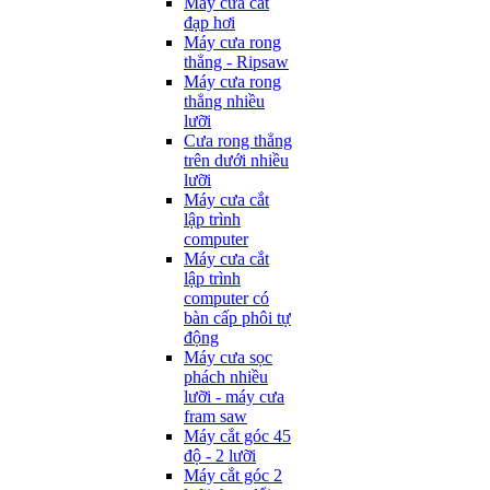
Máy cưa cắt
đạp hơi
Máy cưa rong
thẳng - Ripsaw
Máy cưa rong
thẳng nhiều
lưỡi
Cưa rong thẳng
trên dưới nhiều
lưỡi
Máy cưa cắt
lập trình
computer
Máy cưa cắt
lập trình
computer có
bàn cấp phôi tự
động
Máy cưa sọc
phách nhiều
lưỡi - máy cưa
fram saw
Máy cắt góc 45
độ - 2 lưỡi
Máy cắt góc 2