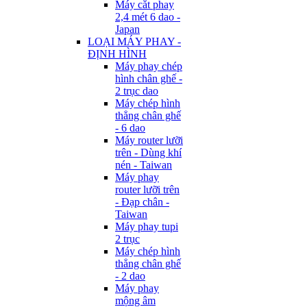
Máy cắt phay
2,4 mét 6 dao -
Japan
LOẠI MÁY PHAY -
ĐỊNH HÌNH
Máy phay chép
hình chân ghế -
2 trục dao
Máy chép hình
thẳng chân ghế
- 6 dao
Máy router lưỡi
trên - Dùng khí
nén - Taiwan
Máy phay
router lưỡi trên
- Đạp chân -
Taiwan
Máy phay tupi
2 trục
Máy chép hình
thẳng chân ghế
- 2 dao
Máy phay
mộng âm