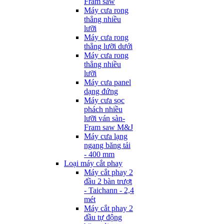
Fram saw
Máy cưa rong
thẳng nhiều
lưỡi
Máy cưa rong
thẳng lưỡi dưới
Máy cưa rong
thẳng nhiều
lưỡi
Máy cưa panel
dạng đứng
Máy cưa sọc
phách nhiều
lưỡi ván sàn-
Fram saw M&J
Máy cưa lạng
ngang băng tải
- 400 mm
Loại máy cắt phay
Máy cắt phay 2
đầu 2 bàn trượt
- Taichann - 2,4
mét
Máy cắt phay 2
đầu tự động