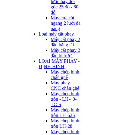
lưỡi thay đổi
góc 25 độ - 60
độ
Máy cưa cắt
ngang 2 lưỡi đa
năng
Loại máy cắt phay
Máy cắt phay 2
đầu băng tải
Máy cắt phay 2
đầu bi trượt
LOẠI MÁY PHAY -
ĐỊNH HÌNH
Máy chép hình
chân ghế
Máy phay
CNC chân ghế
Máy chép hình
tròn - LH-40-
TC-S
Máy chép hình
tròn LH-62S
Máy chép hình
tròn LH-28
Máy chép hình