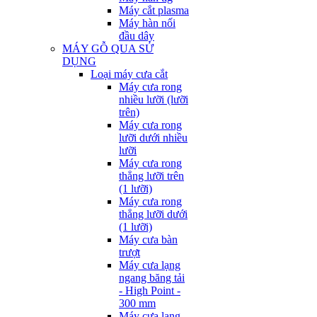
Máy cắt plasma
Máy hàn nối
đầu dây
MÁY GỖ QUA SỬ
DỤNG
Loại máy cưa cắt
Máy cưa rong
nhiều lưỡi (lưỡi
trên)
Máy cưa rong
lưỡi dưới nhiều
lưỡi
Máy cưa rong
thẳng lưỡi trên
(1 lưỡi)
Máy cưa rong
thẳng lưỡi dưới
(1 lưỡi)
Máy cưa bàn
trượt
Máy cưa lạng
ngang băng tải
- High Point -
300 mm
Máy cưa lạng