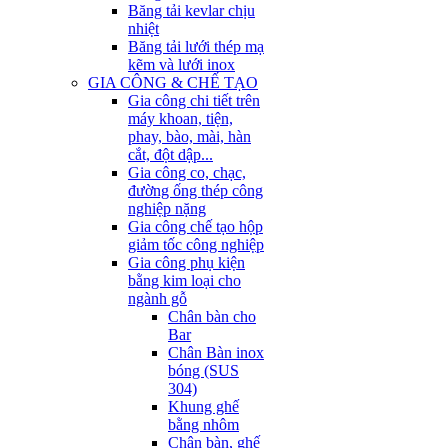
Băng tải kevlar chịu
nhiệt
Băng tải lưới thép mạ
kẽm và lưới inox
GIA CÔNG & CHẾ TẠO
Gia công chi tiết trên
máy khoan, tiện,
phay, bào, mài, hàn
cắt, đột dập...
Gia công co, chạc,
đường ống thép công
nghiệp nặng
Gia công chế tạo hộp
giảm tốc công nghiệp
Gia công phụ kiện
bằng kim loại cho
ngành gỗ
Chân bàn cho
Bar
Chân Bàn inox
bóng (SUS
304)
Khung ghế
bằng nhôm
Chân bàn, ghế