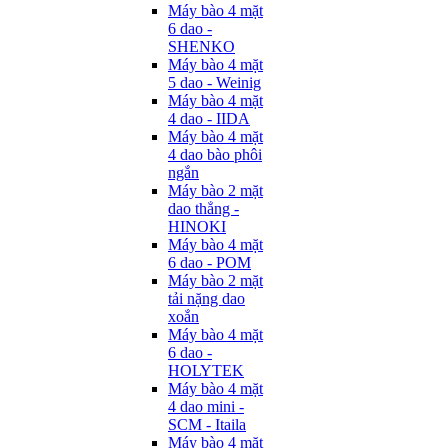
Máy bào 4 mặt
6 dao -
SHENKO
Máy bào 4 mặt
5 dao - Weinig
Máy bào 4 mặt
4 dao - IIDA
Máy bào 4 mặt
4 dao bào phôi
ngắn
Máy bào 2 mặt
dao thẳng -
HINOKI
Máy bào 4 mặt
6 dao - POM
Máy bào 2 mặt
tải nặng dao
xoắn
Máy bào 4 mặt
6 dao -
HOLYTEK
Máy bào 4 mặt
4 dao mini -
SCM - Itaila
Máy bào 4 mặt