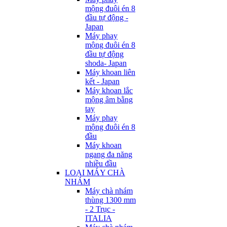
mộng đuôi én 8
đầu tự động -
Japan
Máy phay
mộng đuôi én 8
đầu tự động
shoda- Japan
Máy khoan liên
kết - Japan
Máy khoan lắc
mộng âm bằng
tay
Máy phay
mộng đuôi én 8
đầu
Máy khoan
ngang đa năng
nhiều đầu
LOẠI MÁY CHÀ
NHÁM
Máy chà nhám
thùng 1300 mm
- 2 Trục -
ITALIA