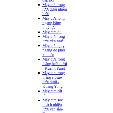
đạp hơi
Máy cưa rong
lưỡi dưới nhiều
lưỡi
Máy cưa lọng
ngang bằng
thuỷ lực
Máy cưa đu
Máy cưa rong
lưỡi trên nhiều
Máy cưa lọng
ngang đè phôi
khí nén
Máy cưa rong
thẳng lưỡi dưới
- Kuang Yung
Máy cưa rong
thẳng ripsaw
lưỡi dưới -
Kuang Yung
Máy cưa cắt
rãnh
Máy cưa sọc
phách nhiều
lưỡi ván sàn-