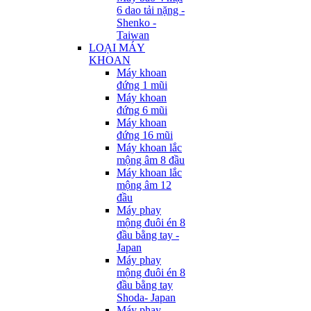
6 dao tải nặng -
Shenko -
Taiwan
LOẠI MÁY
KHOAN
Máy khoan
đứng 1 mũi
Máy khoan
đứng 6 mũi
Máy khoan
đứng 16 mũi
Máy khoan lắc
mộng âm 8 đầu
Máy khoan lắc
mộng âm 12
đầu
Máy phay
mộng đuôi én 8
đầu bằng tay -
Japan
Máy phay
mộng đuôi én 8
đầu bằng tay
Shoda- Japan
Máy phay