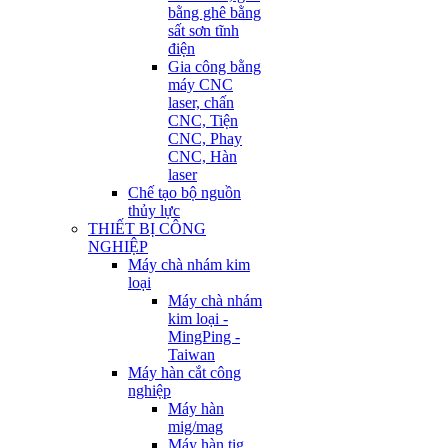
bằng ghê bằng
sất sơn tĩnh
điện
Gia công bằng
máy CNC
laser, chấn
CNC, Tiện
CNC, Phay
CNC, Hàn
laser
Chế tạo bộ nguồn
thủy lực
THIẾT BỊ CÔNG
NGHIỆP
Máy chà nhám kim
loại
Máy chà nhám
kim loại -
MingPing -
Taiwan
Máy hàn cắt công
nghiệp
Máy hàn
mig/mag
Máy hàn tig