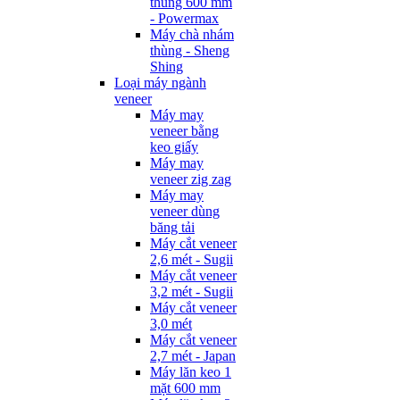
thùng 600 mm
- Powermax
Máy chà nhám
thùng - Sheng
Shing
Loại máy ngành
veneer
Máy may
veneer bằng
keo giấy
Máy may
veneer zig zag
Máy may
veneer dùng
băng tải
Máy cắt veneer
2,6 mét - Sugii
Máy cắt veneer
3,2 mét - Sugii
Máy cắt veneer
3,0 mét
Máy cắt veneer
2,7 mét - Japan
Máy lăn keo 1
mặt 600 mm