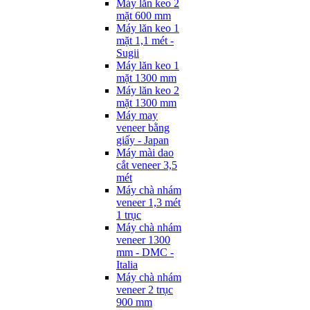
Máy lăn keo 2
mặt 600 mm
Máy lăn keo 1
mặt 1,1 mét -
Sugii
Máy lăn keo 1
mặt 1300 mm
Máy lăn keo 2
mặt 1300 mm
Máy may
veneer bằng
giấy - Japan
Máy mài dao
cắt veneer 3,5
mét
Máy chà nhám
veneer 1,3 mét
1 trục
Máy chà nhám
veneer 1300
mm - DMC -
Italia
Máy chà nhám
veneer 2 trục
900 mm