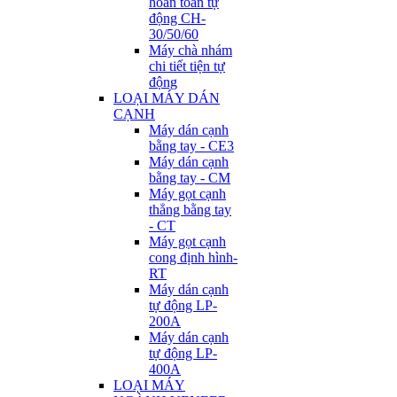
hoàn toàn tự
động CH-
30/50/60
Máy chà nhám
chi tiết tiện tự
động
LOẠI MÁY DÁN
CẠNH
Máy dán cạnh
bằng tay - CE3
Máy dán cạnh
bằng tay - CM
Máy gọt cạnh
thẳng bằng tay
- CT
Máy gọt cạnh
cong định hình-
RT
Máy dán cạnh
tự động LP-
200A
Máy dán cạnh
tự động LP-
400A
LOẠI MÁY