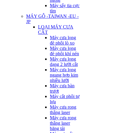
ngoại
Máy sấy tia cực
tím
MÁY GỖ -TAIWAN -EU -
JP
LOẠI MÁY CƯA
CẮT
Máy cưa lọng
đè phôi lò xo
Máy cưa lọng
đè phôi khí nén
Máy cưa lọng
dạng 2 lưỡi cắt
Máy cưa lọng
ngang hợp kim
nhiều lưỡi
Máy cưa bàn
trượt
Máy cắt phôi tự
lựa
Máy cưa rong
thẳng laser
Máy cưa rong
thẳng laser
băng tải