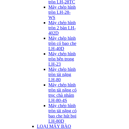
tròn LH-28TC
Máy chép hình
tròn LH-28-
WS
Máy chép hình
tròn 2 bàn LH-
402D
Máy chép hình
tròn có bao che
LH-40D
Máy chép hình
tròn bên trong
LH-23
Máy chép hình
tròn tải nặng
LH-80
Máy chép hình
tròn tải nặng có
trục chà nhám
LH-80-4S
Máy chép hình
tròn tải nặng có
bao che hút bụi
LH-80D
LOẠI MÁY BÀO