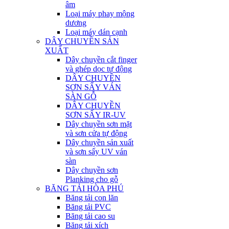
âm
Loại máy phay mộng
dương
Loại máy dán cạnh
DÂY CHUYỀN SẢN
XUẤT
Dây chuyền cắt finger
và ghép dọc tự động
DÂY CHUYỀN
SƠN SẤY VÁN
SÀN GỖ
DÂY CHUYỀN
SƠN SẤY IR-UV
Dây chuyền sơn mặt
và sơn cửa tự động
Dây chuyền sản xuất
và sơn sấy UV ván
sàn
Dây chuyền sơn
Planking cho gỗ
BĂNG TẢI HÒA PHÚ
Băng tải con lăn
Băng tải PVC
Băng tải cao su
Băng tải xích