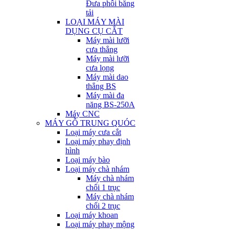
Đưa phôi băng
tải
LOẠI MÁY MÀI
DỤNG CỤ CẮT
Máy mài lưỡi
cưa thẳng
Máy mài lưỡi
cưa lọng
Máy mài dao
thẳng BS
Máy mài đa
năng BS-250A
Máy CNC
MÁY GỖ TRUNG QUÓC
Loại máy cưa cắt
Loại máy phay định
hình
Loại máy bào
Loại máy chà nhám
Máy chà nhám
chổi 1 trục
Máy chà nhám
chổi 2 trục
Loại máy khoan
Loại máy phay mộng