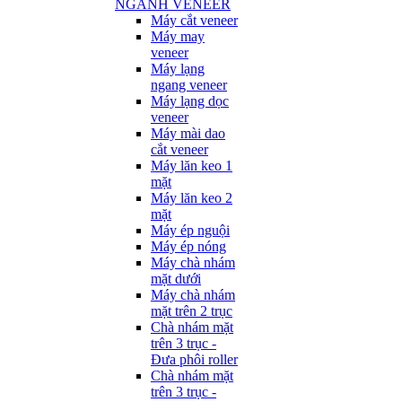
NGÀNH VENEER
Máy cắt veneer
Máy may
veneer
Máy lạng
ngang veneer
Máy lạng dọc
veneer
Máy mài dao
cắt veneer
Máy lăn keo 1
mặt
Máy lăn keo 2
mặt
Máy ép nguội
Máy ép nóng
Máy chà nhám
mặt dưới
Máy chà nhám
mặt trên 2 trục
Chà nhám mặt
trên 3 trục -
Đưa phôi roller
Chà nhám mặt
trên 3 trục -