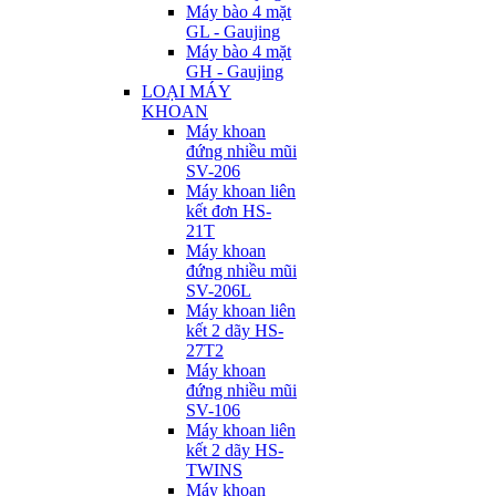
Máy bào 4 mặt
GL - Gaujing
Máy bào 4 mặt
GH - Gaujing
LOẠI MÁY
KHOAN
Máy khoan
đứng nhiều mũi
SV-206
Máy khoan liên
kết đơn HS-
21T
Máy khoan
đứng nhiều mũi
SV-206L
Máy khoan liên
kết 2 dãy HS-
27T2
Máy khoan
đứng nhiều mũi
SV-106
Máy khoan liên
kết 2 dãy HS-
TWINS
Máy khoan