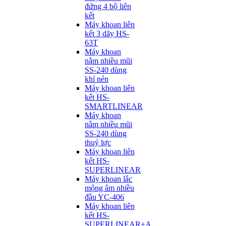
đứng 4 bộ liên
kết
Máy khoan liên
kết 3 dãy HS-
63T
Máy khoan
nằm nhiều mũi
SS-240 dùng
khí nén
Máy khoan liên
kết HS-
SMARTLINEAR
Máy khoan
nằm nhiều mũi
SS-240 dùng
thuỷ lực
Máy khoan liên
kết HS-
SUPERLINEAR
Máy khoan lắc
mộng âm nhiều
đầu YC-406
Máy khoan liên
kết HS-
SUPERLINEAR+A