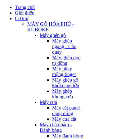
Trang chủ
Giới thiệu
Cơ khí
MÁY GỖ HÒA PHÚ -
KUBOKE
Máy ghép gỗ
Máy ghép
ngang - Cảo
quay
Máy ghép dọc
tự động
Máy phay
mộng finger
Máy ghép gỗ
khối dạng lớn
Máy ghép
khung cửa
Máy cưa
Máy cắt panel
dạng đứng
Máy cưa cắt
Máy chà nhám -
Đánh bóng
Máy đánh bóng