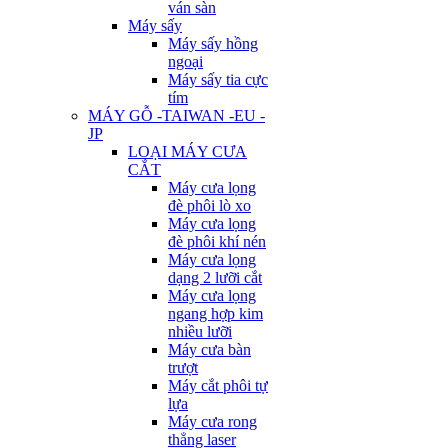
ván sàn
Máy sấy
Máy sấy hồng
ngoại
Máy sấy tia cực
tím
MÁY GỖ -TAIWAN -EU -
JP
LOẠI MÁY CƯA
CẮT
Máy cưa lọng
đè phôi lò xo
Máy cưa lọng
đè phôi khí nén
Máy cưa lọng
dạng 2 lưỡi cắt
Máy cưa lọng
ngang hợp kim
nhiều lưỡi
Máy cưa bàn
trượt
Máy cắt phôi tự
lựa
Máy cưa rong
thẳng laser