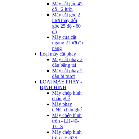
Máy cắt góc 45
độ - 2 lưỡi
Máy cắt góc 2
lưỡi thay đổi
góc 25 độ - 60
độ
Máy cưa cắt
ngang 2 lưỡi đa
năng
Loại máy cắt phay
Máy cắt phay 2
đầu băng tải
Máy cắt phay 2
đầu bi trượt
LOẠI MÁY PHAY -
ĐỊNH HÌNH
Máy chép hình
chân ghế
Máy phay
CNC chân ghế
Máy chép hình
tròn - LH-40-
TC-S
Máy chép hình
tròn LH-62S