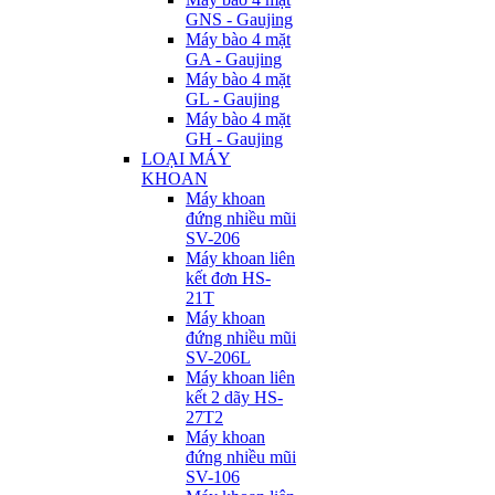
GNS - Gaujing
Máy bào 4 mặt
GA - Gaujing
Máy bào 4 mặt
GL - Gaujing
Máy bào 4 mặt
GH - Gaujing
LOẠI MÁY
KHOAN
Máy khoan
đứng nhiều mũi
SV-206
Máy khoan liên
kết đơn HS-
21T
Máy khoan
đứng nhiều mũi
SV-206L
Máy khoan liên
kết 2 dãy HS-
27T2
Máy khoan
đứng nhiều mũi
SV-106