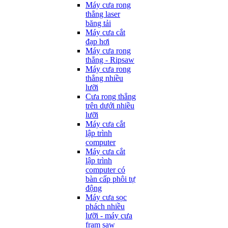
Máy cưa rong
thẳng laser
băng tải
Máy cưa cắt
đạp hơi
Máy cưa rong
thẳng - Ripsaw
Máy cưa rong
thẳng nhiều
lưỡi
Cưa rong thẳng
trên dưới nhiều
lưỡi
Máy cưa cắt
lập trình
computer
Máy cưa cắt
lập trình
computer có
bàn cấp phôi tự
động
Máy cưa sọc
phách nhiều
lưỡi - máy cưa
fram saw