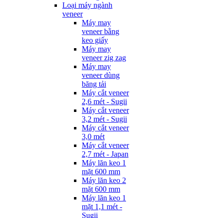
Loại máy ngành
veneer
Máy may
veneer bằng
keo giấy
Máy may
veneer zig zag
Máy may
veneer dùng
băng tải
Máy cắt veneer
2,6 mét - Sugii
Máy cắt veneer
3,2 mét - Sugii
Máy cắt veneer
3,0 mét
Máy cắt veneer
2,7 mét - Japan
Máy lăn keo 1
mặt 600 mm
Máy lăn keo 2
mặt 600 mm
Máy lăn keo 1
mặt 1,1 mét -
Sugii