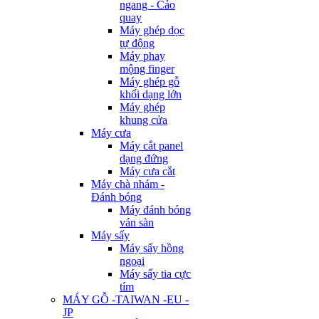
ngang - Cảo
quay
Máy ghép dọc
tự động
Máy phay
mộng finger
Máy ghép gỗ
khối dạng lớn
Máy ghép
khung cửa
Máy cưa
Máy cắt panel
dạng đứng
Máy cưa cắt
Máy chà nhám -
Đánh bóng
Máy đánh bóng
ván sàn
Máy sấy
Máy sấy hồng
ngoại
Máy sấy tia cực
tím
MÁY GỖ -TAIWAN -EU -
JP