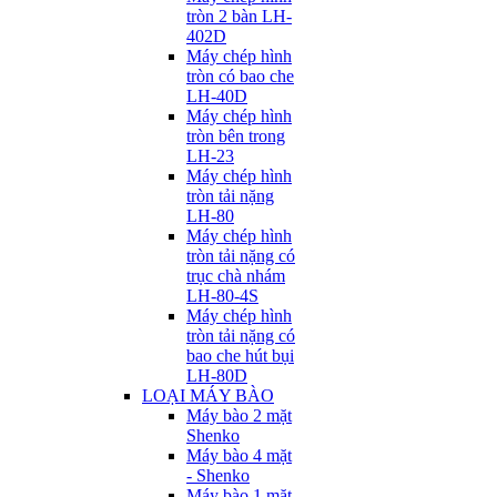
tròn 2 bàn LH-
402D
Máy chép hình
tròn có bao che
LH-40D
Máy chép hình
tròn bên trong
LH-23
Máy chép hình
tròn tải nặng
LH-80
Máy chép hình
tròn tải nặng có
trục chà nhám
LH-80-4S
Máy chép hình
tròn tải nặng có
bao che hút bụi
LH-80D
LOẠI MÁY BÀO
Máy bào 2 mặt
Shenko
Máy bào 4 mặt
- Shenko
Máy bào 1 mặt