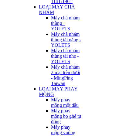
114T/196T
LOẠI MÁY CHÀ
NHÁM
Máy chà nhám
thùng -
YOLETS
Máy chà nhám
thùng tải nặng -
YOLETS
Máy chà nhám
thùng tải nhẹ -
YOLETS
Máy chà nhám
2 mặt trên dưới
- MingPing
Taiwan
LOẠI MÁY PHAY
MỘNG
Máy phay
mộng một đầu
Máy phay
mộng bọ ghế tự
động
Máy phay
mộng vuông