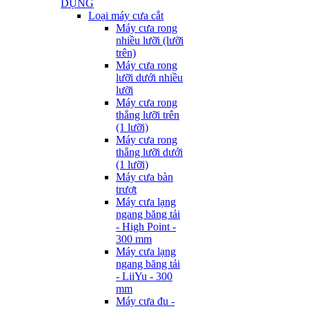
DỤNG
Loại máy cưa cắt
Máy cưa rong
nhiều lưỡi (lưỡi
trên)
Máy cưa rong
lưỡi dưới nhiều
lưỡi
Máy cưa rong
thẳng lưỡi trên
(1 lưỡi)
Máy cưa rong
thẳng lưỡi dưới
(1 lưỡi)
Máy cưa bàn
trượt
Máy cưa lạng
ngang băng tải
- High Point -
300 mm
Máy cưa lạng
ngang băng tải
- LiiYu - 300
mm
Máy cưa đu -