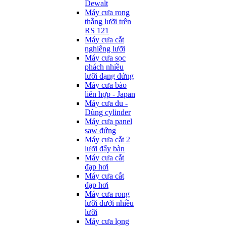
Dewalt
Máy cưa rong
thẳng lưỡi trên
RS 121
Máy cưa cắt
nghiêng lưỡi
Máy cưa sọc
phách nhiều
lưỡi dạng đứng
Máy cưa bào
liên hợp - Japan
Máy cưa đu -
Dùng cylinder
Máy cưa panel
saw đứng
Máy cưa cắt 2
lưỡi đẩy bàn
Máy cưa cắt
đạp hơi
Máy cưa cắt
đạp hơi
Máy cưa rong
lưỡi dưới nhiều
lưỡi
Máy cưa lọng