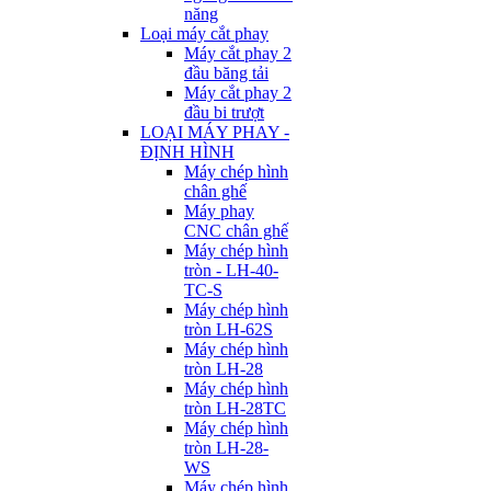
năng
Loại máy cắt phay
Máy cắt phay 2
đầu băng tải
Máy cắt phay 2
đầu bi trượt
LOẠI MÁY PHAY -
ĐỊNH HÌNH
Máy chép hình
chân ghế
Máy phay
CNC chân ghế
Máy chép hình
tròn - LH-40-
TC-S
Máy chép hình
tròn LH-62S
Máy chép hình
tròn LH-28
Máy chép hình
tròn LH-28TC
Máy chép hình
tròn LH-28-
WS
Máy chép hình