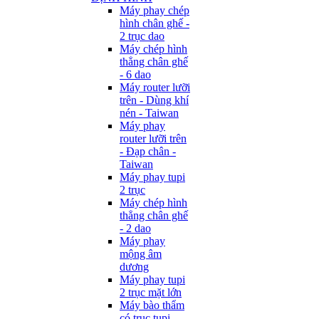
Máy phay chép
hình chân ghế -
2 trục dao
Máy chép hình
thẳng chân ghế
- 6 dao
Máy router lưỡi
trên - Dùng khí
nén - Taiwan
Máy phay
router lưỡi trên
- Đạp chân -
Taiwan
Máy phay tupi
2 trục
Máy chép hình
thẳng chân ghế
- 2 dao
Máy phay
mộng âm
dương
Máy phay tupi
2 trục mặt lớn
Máy bào thẩm
có trục tupi