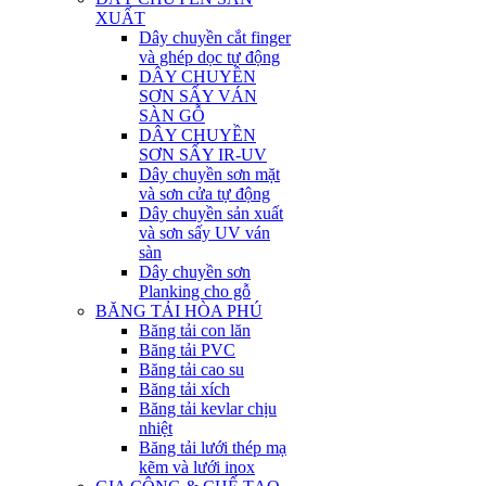
XUẤT
Dây chuyền cắt finger
và ghép dọc tự động
DÂY CHUYỀN
SƠN SẤY VÁN
SÀN GỖ
DÂY CHUYỀN
SƠN SẤY IR-UV
Dây chuyền sơn mặt
và sơn cửa tự động
Dây chuyền sản xuất
và sơn sấy UV ván
sàn
Dây chuyền sơn
Planking cho gỗ
BĂNG TẢI HÒA PHÚ
Băng tải con lăn
Băng tải PVC
Băng tải cao su
Băng tải xích
Băng tải kevlar chịu
nhiệt
Băng tải lưới thép mạ
kẽm và lưới inox