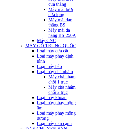
cưa thẳng
Máy mài lưỡi
cưa lọng
Máy mài dao
thẳng BS
Máy mài đa
năng BS-250A
Máy CNC
MÁY GỖ TRUNG QUÓC
Loại máy cưa cắt
Loại máy phay định
hình
Loại máy bào
Loại máy chà nhám
Máy chà nhám
chổi 1 trục
Máy chà nhám
chổi 2 trục
Loại máy khoan
Loại máy phay mộng
âm
Loại máy phay mộng
dương
Loại máy dán cạnh
DÂY CHUYỀN SẢN