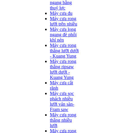
ngang bằng
thuỷ lực
Máy cưa đu
Máy cưa rong
lưỡi trên nhiều
Máy cưa lọng
ngang đè phôi
khí nén
Máy cưa rong
thẳng lưỡi dưới
- Kuang Yung
Máy cưa rong
thẳng ripsaw
lưỡi dưới -
Kuang Yung
Máy cưa cắt
rãnh
Máy cưa sọc
phách nhiều
lưỡi ván sàn-
Fram saw
Máy cưa rong
thẳng nhiều
lưỡi
Máy cưa rong