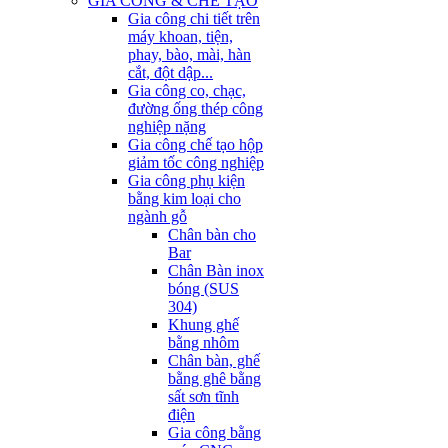
GIA CÔNG & CHẾ TẠO
Gia công chi tiết trên
máy khoan, tiện,
phay, bào, mài, hàn
cắt, đột dập...
Gia công co, chạc,
đường ống thép công
nghiệp nặng
Gia công chế tạo hộp
giảm tốc công nghiệp
Gia công phụ kiện
bằng kim loại cho
ngành gỗ
Chân bàn cho
Bar
Chân Bàn inox
bóng (SUS
304)
Khung ghế
bằng nhôm
Chân bàn, ghế
bằng ghê bằng
sất sơn tĩnh
điện
Gia công bằng