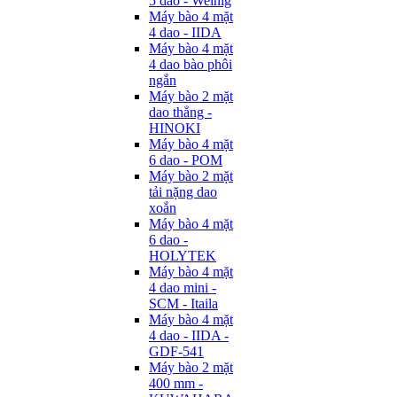
5 dao - Weinig
Máy bào 4 mặt
4 dao - IIDA
Máy bào 4 mặt
4 dao bào phôi
ngắn
Máy bào 2 mặt
dao thẳng -
HINOKI
Máy bào 4 mặt
6 dao - POM
Máy bào 2 mặt
tải nặng dao
xoắn
Máy bào 4 mặt
6 dao -
HOLYTEK
Máy bào 4 mặt
4 dao mini -
SCM - Itaila
Máy bào 4 mặt
4 dao - IIDA -
GDF-541
Máy bào 2 mặt
400 mm -