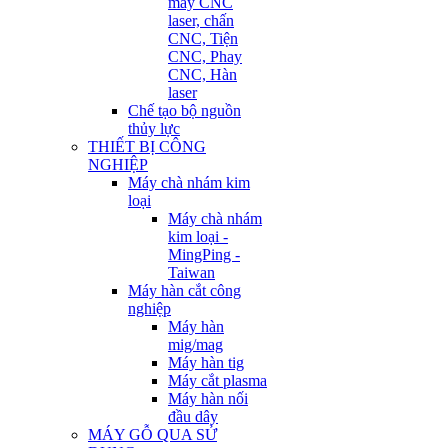
máy CNC
laser, chấn
CNC, Tiện
CNC, Phay
CNC, Hàn
laser
Chế tạo bộ nguồn
thủy lực
THIẾT BỊ CÔNG
NGHIỆP
Máy chà nhám kim
loại
Máy chà nhám
kim loại -
MingPing -
Taiwan
Máy hàn cắt công
nghiệp
Máy hàn
mig/mag
Máy hàn tig
Máy cắt plasma
Máy hàn nối
đầu dây
MÁY GỖ QUA SỬ