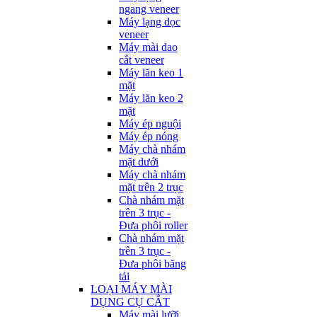
ngang veneer
Máy lạng dọc
veneer
Máy mài dao
cắt veneer
Máy lăn keo 1
mặt
Máy lăn keo 2
mặt
Máy ép nguội
Máy ép nóng
Máy chà nhám
mặt dưới
Máy chà nhám
mặt trên 2 trục
Chà nhám mặt
trên 3 trục -
Đưa phôi roller
Chà nhám mặt
trên 3 trục -
Đưa phôi băng
tải
LOẠI MÁY MÀI
DỤNG CỤ CẮT
Máy mài lưỡi