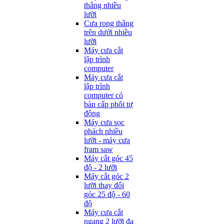
thẳng nhiều
lưỡi
Cưa rong thẳng
trên dưới nhiều
lưỡi
Máy cưa cắt
lập trình
computer
Máy cưa cắt
lập trình
computer có
bàn cấp phôi tự
động
Máy cưa sọc
phách nhiều
lưỡi - máy cưa
fram saw
Máy cắt góc 45
độ - 2 lưỡi
Máy cắt góc 2
lưỡi thay đổi
góc 25 độ - 60
độ
Máy cưa cắt
ngang 2 lưỡi đa