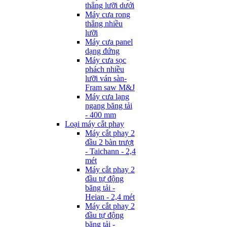
thẳng lưỡi dưới
Máy cưa rong
thẳng nhiều
lưỡi
Máy cưa panel
dạng đứng
Máy cưa sọc
phách nhiều
lưỡi ván sàn-
Fram saw M&J
Máy cưa lạng
ngang băng tải
- 400 mm
Loại máy cắt phay
Máy cắt phay 2
đầu 2 bàn trượt
- Taichann - 2,4
mét
Máy cắt phay 2
đầu tự động
băng tải -
Heian - 2,4 mét
Máy cắt phay 2
đầu tự động
băng tải -