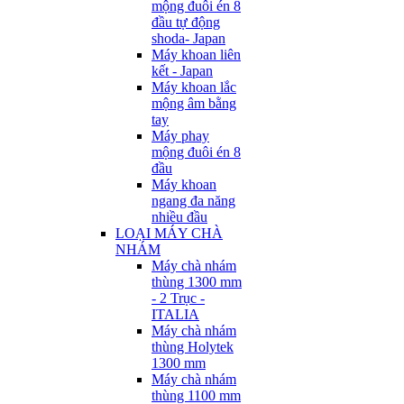
mộng đuôi én 8
đầu tự động
shoda- Japan
Máy khoan liên
kết - Japan
Máy khoan lắc
mộng âm bằng
tay
Máy phay
mộng đuôi én 8
đầu
Máy khoan
ngang đa năng
nhiều đầu
LOẠI MÁY CHÀ
NHÁM
Máy chà nhám
thùng 1300 mm
- 2 Trục -
ITALIA
Máy chà nhám
thùng Holytek
1300 mm
Máy chà nhám
thùng 1100 mm