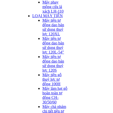
Máy phay
mộng cửa lá
xách LH-110
LOẠI MÁY TIỆN
Máy tiện tự
động dao bản
sử dụng thuỷ
lực 120XL
Máy tiện tự
động dao bản
sử dụng thuỷ
lực 120L-54"
Máy tiện tự
động dao bản
sử dụng thuỷ
lực 120S
Máy tiện gỗ
thuỷ lực tự
động 100H
Máy làm hạt gỗ
hoàn toàn tự
động CH-
30/50/60
Máy chà nhám
chi tiết tiện tự