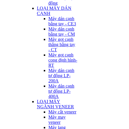
động
LOẠI MÁY DÁN
CẠNH
Máy dán cạnh
bằng tay - CE3
Máy dán cạnh
bằng tay - CM
Máy gọt cạnh
thẳng bằng tay
- CT
Máy gọt cạnh
cong định hình-
RT
Máy dán cạnh
tự động LP-
200A
Máy dán cạnh
tự động LP-
400A
LOẠI MÁY
NGÀNH VENEER
Máy cắt veneer
Máy may
veneer
Máy lạng