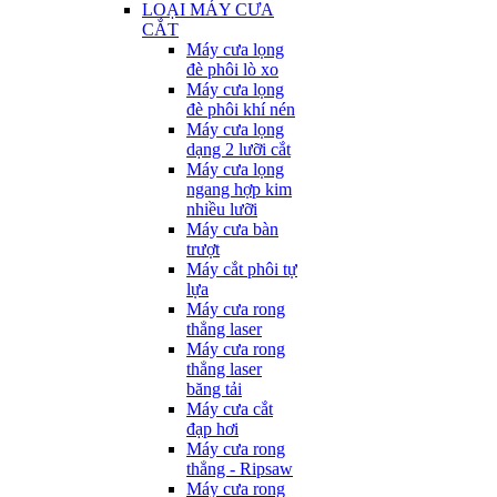
LOẠI MÁY CƯA
CẮT
Máy cưa lọng
đè phôi lò xo
Máy cưa lọng
đè phôi khí nén
Máy cưa lọng
dạng 2 lưỡi cắt
Máy cưa lọng
ngang hợp kim
nhiều lưỡi
Máy cưa bàn
trượt
Máy cắt phôi tự
lựa
Máy cưa rong
thẳng laser
Máy cưa rong
thẳng laser
băng tải
Máy cưa cắt
đạp hơi
Máy cưa rong
thẳng - Ripsaw
Máy cưa rong