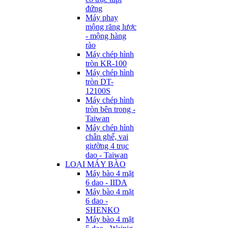
đứng
Máy phay
mộng răng lược
- mộng hàng
rào
Máy chép hình
tròn KR-100
Máy chép hình
tròn DT-
12100S
Máy chép hình
tròn bên trong -
Taiwan
Máy chép hình
chân ghế, vai
giường 4 trục
dao - Taiwan
LOẠI MÁY BÀO
Máy bào 4 mặt
6 dao - IIDA
Máy bào 4 mặt
6 dao -
SHENKO
Máy bào 4 mặt