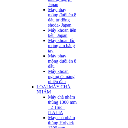
Japan
Máy phay
mộng đuôi én 8
đầu tự động
shoda- Japan
Máy khoan liên
kết - Japan
Máy khoan lắc
mộng âm bằng
tay
Máy phay
mộng đuôi én 8
đầu
Máy khoan
ngang đa năng
nhiều đầu
LOẠI MÁY CHÀ
NHÁM
Máy chà nhám
thùng 1300 mm
- 2 Trục -
ITALIA
Máy chà nhám
thùng Holytek
1300 mm