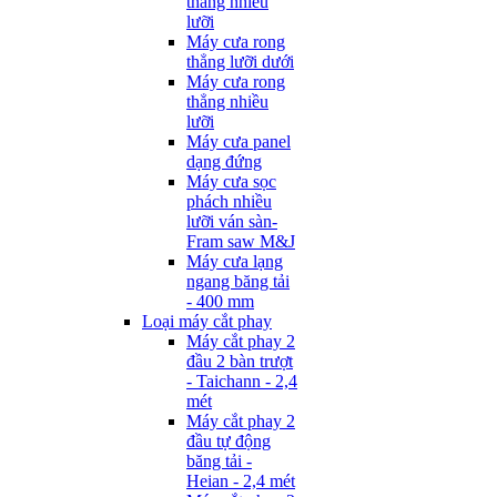
thẳng nhiều
lưỡi
Máy cưa rong
thẳng lưỡi dưới
Máy cưa rong
thẳng nhiều
lưỡi
Máy cưa panel
dạng đứng
Máy cưa sọc
phách nhiều
lưỡi ván sàn-
Fram saw M&J
Máy cưa lạng
ngang băng tải
- 400 mm
Loại máy cắt phay
Máy cắt phay 2
đầu 2 bàn trượt
- Taichann - 2,4
mét
Máy cắt phay 2
đầu tự động
băng tải -
Heian - 2,4 mét