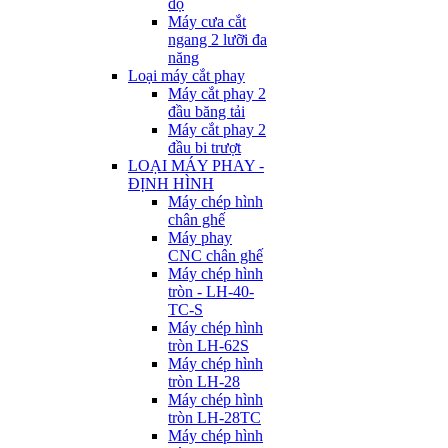
độ
Máy cưa cắt
ngang 2 lưỡi đa
năng
Loại máy cắt phay
Máy cắt phay 2
đầu băng tải
Máy cắt phay 2
đầu bi trượt
LOẠI MÁY PHAY -
ĐỊNH HÌNH
Máy chép hình
chân ghế
Máy phay
CNC chân ghế
Máy chép hình
tròn - LH-40-
TC-S
Máy chép hình
tròn LH-62S
Máy chép hình
tròn LH-28
Máy chép hình
tròn LH-28TC
Máy chép hình