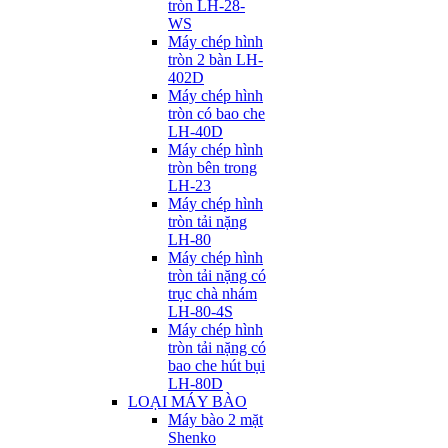
tròn LH-28-
WS
Máy chép hình
tròn 2 bàn LH-
402D
Máy chép hình
tròn có bao che
LH-40D
Máy chép hình
tròn bên trong
LH-23
Máy chép hình
tròn tải nặng
LH-80
Máy chép hình
tròn tải nặng có
trục chà nhám
LH-80-4S
Máy chép hình
tròn tải nặng có
bao che hút bụi
LH-80D
LOẠI MÁY BÀO
Máy bào 2 mặt
Shenko