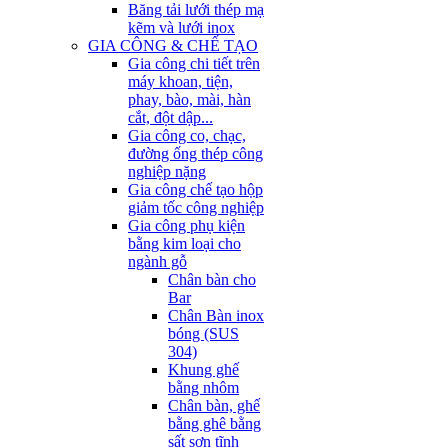
Băng tải lưới thép mạ
kẽm và lưới inox
GIA CÔNG & CHẾ TẠO
Gia công chi tiết trên
máy khoan, tiện,
phay, bào, mài, hàn
cắt, đột dập...
Gia công co, chạc,
đường ống thép công
nghiệp nặng
Gia công chế tạo hộp
giảm tốc công nghiệp
Gia công phụ kiện
bằng kim loại cho
ngành gỗ
Chân bàn cho
Bar
Chân Bàn inox
bóng (SUS
304)
Khung ghế
bằng nhôm
Chân bàn, ghế
bằng ghê bằng
sất sơn tĩnh