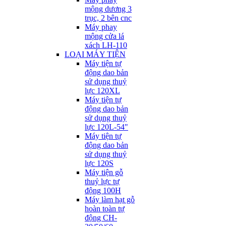
mộng dương 3
trục, 2 bên cnc
Máy phay
mộng cửa lá
xách LH-110
LOẠI MÁY TIỆN
Máy tiện tự
động dao bản
sử dụng thuỷ
lực 120XL
Máy tiện tự
động dao bản
sử dụng thuỷ
lực 120L-54"
Máy tiện tự
động dao bản
sử dụng thuỷ
lực 120S
Máy tiện gỗ
thuỷ lực tự
động 100H
Máy làm hạt gỗ
hoàn toàn tự
động CH-