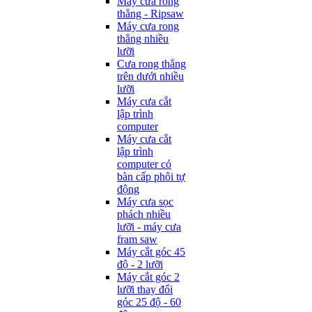
Máy cưa rong
thẳng - Ripsaw
Máy cưa rong
thẳng nhiều
lưỡi
Cưa rong thẳng
trên dưới nhiều
lưỡi
Máy cưa cắt
lập trình
computer
Máy cưa cắt
lập trình
computer có
bàn cấp phôi tự
động
Máy cưa sọc
phách nhiều
lưỡi - máy cưa
fram saw
Máy cắt góc 45
độ - 2 lưỡi
Máy cắt góc 2
lưỡi thay đổi
góc 25 độ - 60