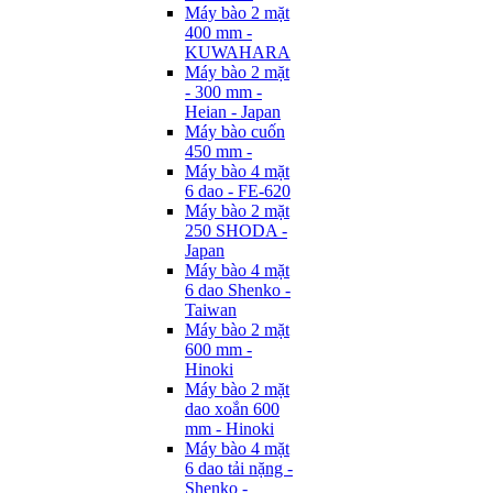
Máy bào 2 mặt
400 mm -
KUWAHARA
Máy bào 2 mặt
- 300 mm -
Heian - Japan
Máy bào cuốn
450 mm -
Máy bào 4 mặt
6 dao - FE-620
Máy bào 2 mặt
250 SHODA -
Japan
Máy bào 4 mặt
6 dao Shenko -
Taiwan
Máy bào 2 mặt
600 mm -
Hinoki
Máy bào 2 mặt
dao xoắn 600
mm - Hinoki
Máy bào 4 mặt
6 dao tải nặng -
Shenko -