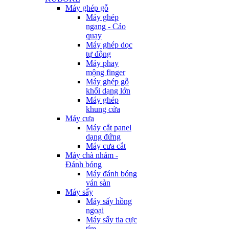
Máy ghép gỗ
Máy ghép
ngang - Cảo
quay
Máy ghép dọc
tự động
Máy phay
mộng finger
Máy ghép gỗ
khối dạng lớn
Máy ghép
khung cửa
Máy cưa
Máy cắt panel
dạng đứng
Máy cưa cắt
Máy chà nhám -
Đánh bóng
Máy đánh bóng
ván sàn
Máy sấy
Máy sấy hồng
ngoại
Máy sấy tia cực
tím