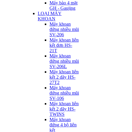
Máy bào 4 mặt
GH - Gaujing
LOẠI MÁY
KHOAN
Máy khoan
đứng nhiều mũi
SV-206
Máy khoan liên
kết đơn HS-
21T
Máy khoan
đứng nhiều mũi
SV-206L
Máy khoan liên
kết 2 dãy HS-
27T2
Máy khoan
đứng nhiều mũi
SV-106
Máy khoan liên
kết 2 dãy HS-
TWINS
Máy khoan
đứng 4 bộ liên
kết