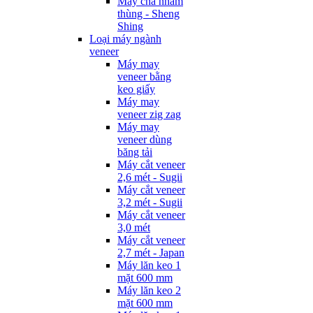
Máy chà nhám
thùng - Sheng
Shing
Loại máy ngành
veneer
Máy may
veneer bằng
keo giấy
Máy may
veneer zig zag
Máy may
veneer dùng
băng tải
Máy cắt veneer
2,6 mét - Sugii
Máy cắt veneer
3,2 mét - Sugii
Máy cắt veneer
3,0 mét
Máy cắt veneer
2,7 mét - Japan
Máy lăn keo 1
mặt 600 mm
Máy lăn keo 2
mặt 600 mm