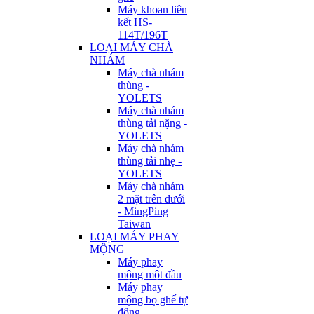
Máy khoan liên
kết HS-
114T/196T
LOẠI MÁY CHÀ
NHÁM
Máy chà nhám
thùng -
YOLETS
Máy chà nhám
thùng tải nặng -
YOLETS
Máy chà nhám
thùng tải nhẹ -
YOLETS
Máy chà nhám
2 mặt trên dưới
- MingPing
Taiwan
LOẠI MÁY PHAY
MỘNG
Máy phay
mộng một đầu
Máy phay
mộng bọ ghế tự
động