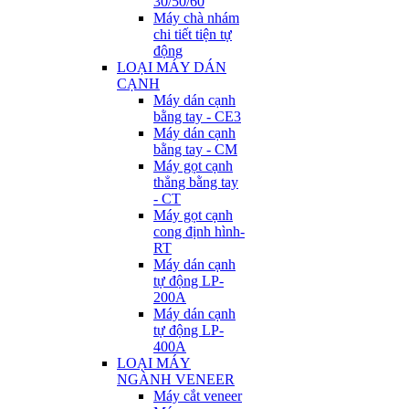
30/50/60
Máy chà nhám
chi tiết tiện tự
động
LOẠI MÁY DÁN
CẠNH
Máy dán cạnh
bằng tay - CE3
Máy dán cạnh
bằng tay - CM
Máy gọt cạnh
thẳng bằng tay
- CT
Máy gọt cạnh
cong định hình-
RT
Máy dán cạnh
tự động LP-
200A
Máy dán cạnh
tự động LP-
400A
LOẠI MÁY
NGÀNH VENEER
Máy cắt veneer