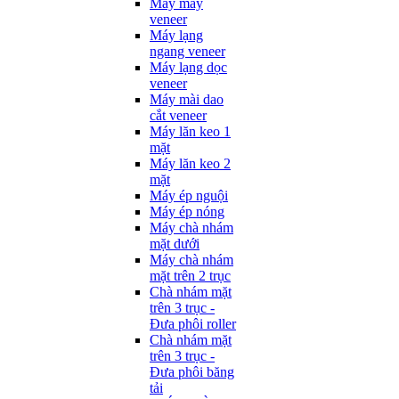
Máy may
veneer
Máy lạng
ngang veneer
Máy lạng dọc
veneer
Máy mài dao
cắt veneer
Máy lăn keo 1
mặt
Máy lăn keo 2
mặt
Máy ép nguội
Máy ép nóng
Máy chà nhám
mặt dưới
Máy chà nhám
mặt trên 2 trục
Chà nhám mặt
trên 3 trục -
Đưa phôi roller
Chà nhám mặt
trên 3 trục -
Đưa phôi băng
tải