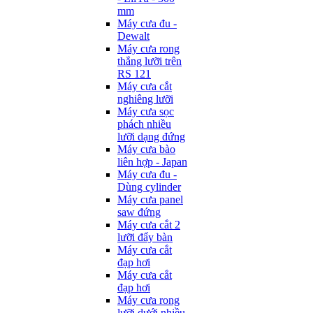
mm
Máy cưa đu -
Dewalt
Máy cưa rong
thẳng lưỡi trên
RS 121
Máy cưa cắt
nghiêng lưỡi
Máy cưa sọc
phách nhiều
lưỡi dạng đứng
Máy cưa bào
liên hợp - Japan
Máy cưa đu -
Dùng cylinder
Máy cưa panel
saw đứng
Máy cưa cắt 2
lưỡi đẩy bàn
Máy cưa cắt
đạp hơi
Máy cưa cắt
đạp hơi
Máy cưa rong
lưỡi dưới nhiều