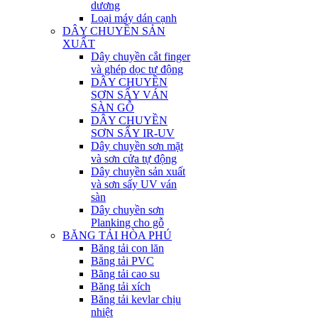
dương
Loại máy dán cạnh
DÂY CHUYỀN SẢN
XUẤT
Dây chuyền cắt finger
và ghép dọc tự động
DÂY CHUYỀN
SƠN SẤY VÁN
SÀN GỖ
DÂY CHUYỀN
SƠN SẤY IR-UV
Dây chuyền sơn mặt
và sơn cửa tự động
Dây chuyền sản xuất
và sơn sấy UV ván
sàn
Dây chuyền sơn
Planking cho gỗ
BĂNG TẢI HÒA PHÚ
Băng tải con lăn
Băng tải PVC
Băng tải cao su
Băng tải xích
Băng tải kevlar chịu
nhiệt