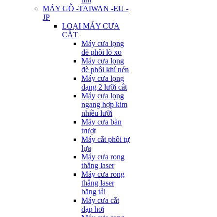
MÁY GỖ -TAIWAN -EU -
JP
LOẠI MÁY CƯA
CẮT
Máy cưa lọng
đè phôi lò xo
Máy cưa lọng
đè phôi khí nén
Máy cưa lọng
dạng 2 lưỡi cắt
Máy cưa lọng
ngang hợp kim
nhiều lưỡi
Máy cưa bàn
trượt
Máy cắt phôi tự
lựa
Máy cưa rong
thẳng laser
Máy cưa rong
thẳng laser
băng tải
Máy cưa cắt
đạp hơi