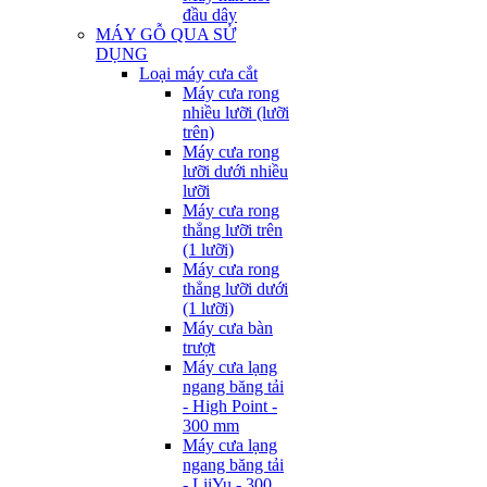
đầu dây
MÁY GỖ QUA SỬ
DỤNG
Loại máy cưa cắt
Máy cưa rong
nhiều lưỡi (lưỡi
trên)
Máy cưa rong
lưỡi dưới nhiều
lưỡi
Máy cưa rong
thẳng lưỡi trên
(1 lưỡi)
Máy cưa rong
thẳng lưỡi dưới
(1 lưỡi)
Máy cưa bàn
trượt
Máy cưa lạng
ngang băng tải
- High Point -
300 mm
Máy cưa lạng
ngang băng tải
- LiiYu - 300