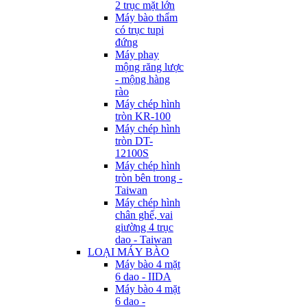
2 trục mặt lớn
Máy bào thẩm
có trục tupi
đứng
Máy phay
mộng răng lược
- mộng hàng
rào
Máy chép hình
tròn KR-100
Máy chép hình
tròn DT-
12100S
Máy chép hình
tròn bên trong -
Taiwan
Máy chép hình
chân ghế, vai
giường 4 trục
dao - Taiwan
LOẠI MÁY BÀO
Máy bào 4 mặt
6 dao - IIDA
Máy bào 4 mặt
6 dao -