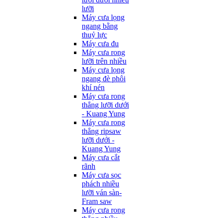
lưỡi
Máy cưa lọng
ngang bằng
thuỷ lực
Máy cưa đu
Máy cưa rong
lưỡi trên nhiều
Máy cưa lọng
ngang đè phôi
khí nén
Máy cưa rong
thẳng lưỡi dưới
- Kuang Yung
Máy cưa rong
thẳng ripsaw
lưỡi dưới -
Kuang Yung
Máy cưa cắt
rãnh
Máy cưa sọc
phách nhiều
lưỡi ván sàn-
Fram saw
Máy cưa rong