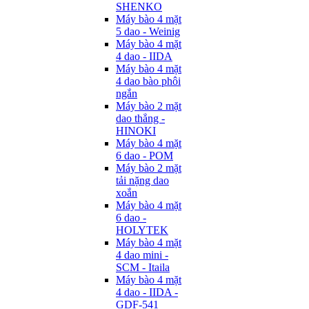
SHENKO
Máy bào 4 mặt
5 dao - Weinig
Máy bào 4 mặt
4 dao - IIDA
Máy bào 4 mặt
4 dao bào phôi
ngắn
Máy bào 2 mặt
dao thẳng -
HINOKI
Máy bào 4 mặt
6 dao - POM
Máy bào 2 mặt
tải nặng dao
xoắn
Máy bào 4 mặt
6 dao -
HOLYTEK
Máy bào 4 mặt
4 dao mini -
SCM - Itaila
Máy bào 4 mặt
4 dao - IIDA -
GDF-541