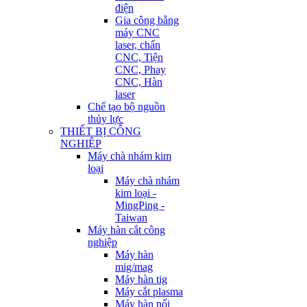
điện
Gia công bằng
máy CNC
laser, chấn
CNC, Tiện
CNC, Phay
CNC, Hàn
laser
Chế tạo bộ nguồn
thủy lực
THIẾT BỊ CÔNG
NGHIỆP
Máy chà nhám kim
loại
Máy chà nhám
kim loại -
MingPing -
Taiwan
Máy hàn cắt công
nghiệp
Máy hàn
mig/mag
Máy hàn tig
Máy cắt plasma
Máy hàn nối