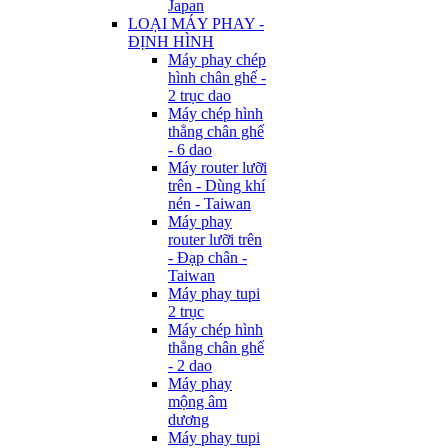
Japan
LOẠI MÁY PHAY -
ĐỊNH HÌNH
Máy phay chép
hình chân ghế -
2 trục dao
Máy chép hình
thẳng chân ghế
- 6 dao
Máy router lưỡi
trên - Dùng khí
nén - Taiwan
Máy phay
router lưỡi trên
- Đạp chân -
Taiwan
Máy phay tupi
2 trục
Máy chép hình
thẳng chân ghế
- 2 dao
Máy phay
mộng âm
dương
Máy phay tupi