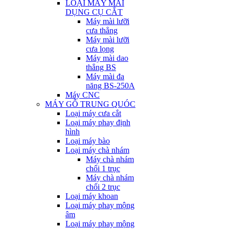
LOẠI MÁY MÀI
DỤNG CỤ CẮT
Máy mài lưỡi
cưa thẳng
Máy mài lưỡi
cưa lọng
Máy mài dao
thẳng BS
Máy mài đa
năng BS-250A
Máy CNC
MÁY GỖ TRUNG QUÓC
Loại máy cưa cắt
Loại máy phay định
hình
Loại máy bào
Loại máy chà nhám
Máy chà nhám
chổi 1 trục
Máy chà nhám
chổi 2 trục
Loại máy khoan
Loại máy phay mộng
âm
Loại máy phay mộng