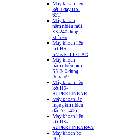
Máy khoan liên
kết 3 dãy HS-
63T
Máy khoan
nằm nhiều mũi
SS-240 dùng
khí nén
Máy khoan liên
kết HS-
SMARTLINEAR
Máy khoan
nằm nhiều mũi
SS-240 dùng
thuỷ lực
Máy khoan liên
kết HS-
SUPERLINEAR
Máy khoan lắc
mộng âm nhiều
đầu YC-406
Máy khoan liên
kết HS-
SUPERLINEAR+A
Máy khoan bọ
ghế