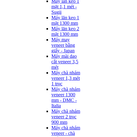
Máy lăn keo 1
mặt 1,1 mét -
Sugii
Máy lăn keo 1
mặt 1300 mm
Máy lăn keo 2
mặt 1300 mm
Máy may
veneer bằng
giấy - Japan
Máy mài dao
cắt veneer 3,5
mét
Máy chà nhám
veneer 1,3 mét
1 trục
Máy chà nhám
veneer 1300
mm - DMC -
Italia
Máy chà nhám
veneer 2 trục
900 mm
Máy chà nhám
veneer - chà