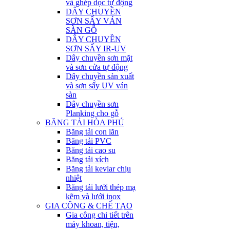
và ghép dọc tự động
DÂY CHUYỀN
SƠN SẤY VÁN
SÀN GỖ
DÂY CHUYỀN
SƠN SẤY IR-UV
Dây chuyền sơn mặt
và sơn cửa tự động
Dây chuyền sản xuất
và sơn sấy UV ván
sàn
Dây chuyền sơn
Planking cho gỗ
BĂNG TẢI HÒA PHÚ
Băng tải con lăn
Băng tải PVC
Băng tải cao su
Băng tải xích
Băng tải kevlar chịu
nhiệt
Băng tải lưới thép mạ
kẽm và lưới inox
GIA CÔNG & CHẾ TẠO
Gia công chi tiết trên
máy khoan, tiện,