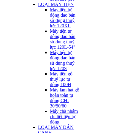
LOẠI MÁY TIỆN
Máy tiện tự
động dao bản
sử dụng thuỷ
lực 120XL
Máy tiện tự
động dao bản
sử dụng thuỷ
lực 120L-54"
Máy tiện tự
động dao bản
sử dụng thuỷ
lực 120S
Máy tiện gỗ
thuỷ lực tự
động 100H
Máy làm hạt gỗ
hoàn toàn tự
động CH-
30/50/60
Máy chà nhám
chi tiết tiện tự
động
LOẠI MÁY DÁN
CẠNH