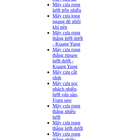
Máy cưa rong
lưỡi trên nhiều
Máy cưa lọng
ngang đè phôi
khí nén
Máy cưa rong
thẳng lưỡi dưới
- Kuang Yung
Máy cưa rong
thẳng ripsaw
lưỡi dưới -
Kuang Yung
Máy cưa cắt
rãnh
Máy cưa sọc
phách nhiều
lưỡi ván sàn-
Fram saw
Máy cưa rong
thẳng nhiều
lưỡi
Máy cưa rong
thẳng lưỡi dưới
Máy cưa rong
thẳng nhiều