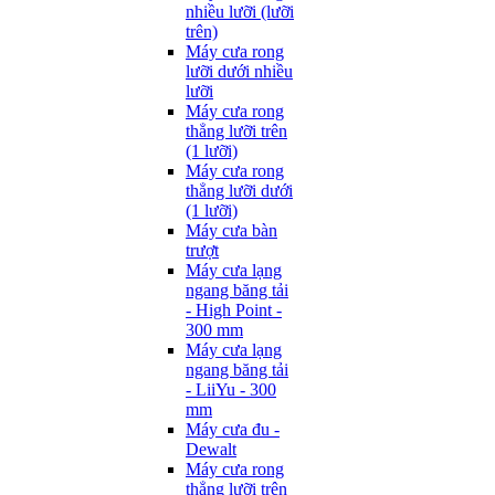
nhiều lưỡi (lưỡi
trên)
Máy cưa rong
lưỡi dưới nhiều
lưỡi
Máy cưa rong
thẳng lưỡi trên
(1 lưỡi)
Máy cưa rong
thẳng lưỡi dưới
(1 lưỡi)
Máy cưa bàn
trượt
Máy cưa lạng
ngang băng tải
- High Point -
300 mm
Máy cưa lạng
ngang băng tải
- LiiYu - 300
mm
Máy cưa đu -
Dewalt
Máy cưa rong
thẳng lưỡi trên