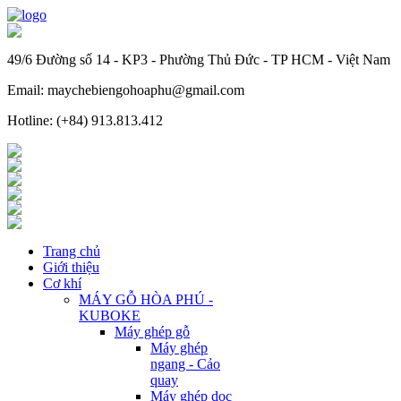
49/6 Đường số 14 - KP3 - Phường Thủ Đức - TP HCM - Việt Nam
Email: maychebiengohoaphu@gmail.com
Hotline: (+84) 913.813.412
Trang chủ
Giới thiệu
Cơ khí
MÁY GỖ HÒA PHÚ -
KUBOKE
Máy ghép gỗ
Máy ghép
ngang - Cảo
quay
Máy ghép dọc