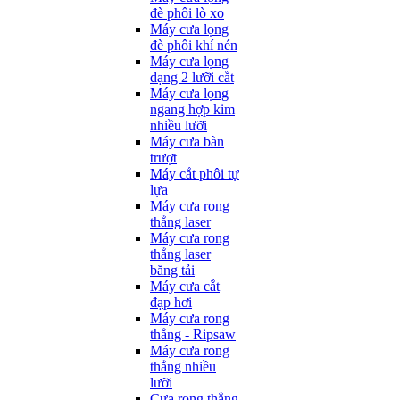
đè phôi lò xo
Máy cưa lọng
đè phôi khí nén
Máy cưa lọng
dạng 2 lưỡi cắt
Máy cưa lọng
ngang hợp kim
nhiều lưỡi
Máy cưa bàn
trượt
Máy cắt phôi tự
lựa
Máy cưa rong
thẳng laser
Máy cưa rong
thẳng laser
băng tải
Máy cưa cắt
đạp hơi
Máy cưa rong
thẳng - Ripsaw
Máy cưa rong
thẳng nhiều
lưỡi
Cưa rong thẳng