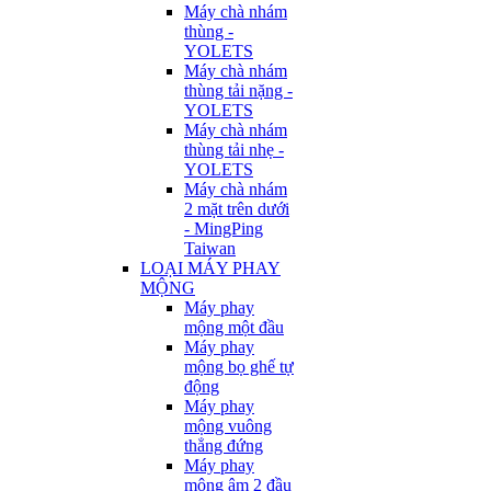
Máy chà nhám
thùng -
YOLETS
Máy chà nhám
thùng tải nặng -
YOLETS
Máy chà nhám
thùng tải nhẹ -
YOLETS
Máy chà nhám
2 mặt trên dưới
- MingPing
Taiwan
LOẠI MÁY PHAY
MỘNG
Máy phay
mộng một đầu
Máy phay
mộng bọ ghế tự
động
Máy phay
mộng vuông
thẳng đứng
Máy phay
mộng âm 2 đầu