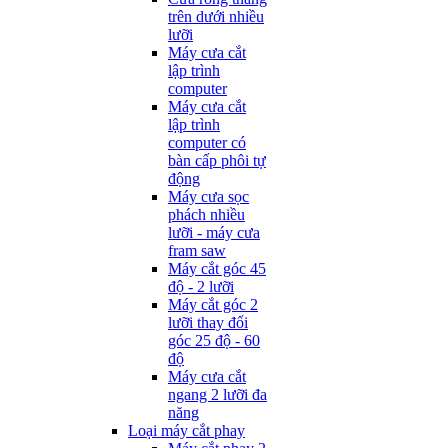
trên dưới nhiều
lưỡi
Máy cưa cắt
lập trình
computer
Máy cưa cắt
lập trình
computer có
bàn cấp phôi tự
động
Máy cưa sọc
phách nhiều
lưỡi - máy cưa
fram saw
Máy cắt góc 45
độ - 2 lưỡi
Máy cắt góc 2
lưỡi thay đổi
góc 25 độ - 60
độ
Máy cưa cắt
ngang 2 lưỡi đa
năng
Loại máy cắt phay