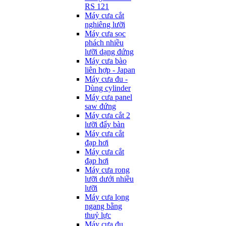
RS 121
Máy cưa cắt
nghiêng lưỡi
Máy cưa sọc
phách nhiều
lưỡi dạng đứng
Máy cưa bào
liên hợp - Japan
Máy cưa đu -
Dùng cylinder
Máy cưa panel
saw đứng
Máy cưa cắt 2
lưỡi đẩy bàn
Máy cưa cắt
đạp hơi
Máy cưa cắt
đạp hơi
Máy cưa rong
lưỡi dưới nhiều
lưỡi
Máy cưa lọng
ngang bằng
thuỷ lực
Máy cưa đu