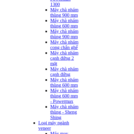
1300
Máy chà nhám
thùng 900 mm
Máy chà nhám
thùng 600 mm
Máy chà nhám
thùng 900 mm
Máy chà nhám
cong chân ghế
Máy chà nhám
cạnh đứng 2
mặt
Máy chà nhám
cạnh đứng
Máy chà nhám
thùng 600 mm
Máy chà nhám
thùng 600 mm
- Powermax
Máy chà nhám
thùng - Sheng
Shing
Loại máy ngành
veneer
Máy may