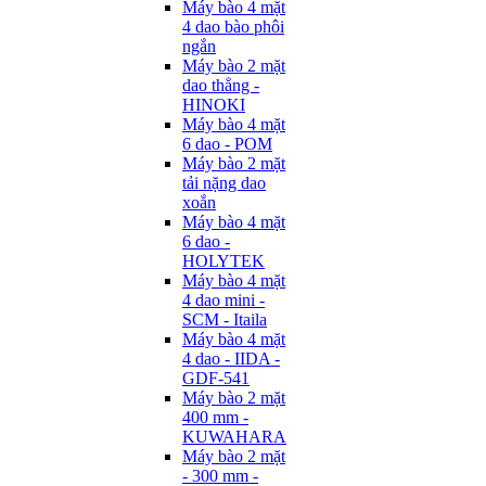
Máy bào 4 mặt
4 dao bào phôi
ngắn
Máy bào 2 mặt
dao thẳng -
HINOKI
Máy bào 4 mặt
6 dao - POM
Máy bào 2 mặt
tải nặng dao
xoắn
Máy bào 4 mặt
6 dao -
HOLYTEK
Máy bào 4 mặt
4 dao mini -
SCM - Itaila
Máy bào 4 mặt
4 dao - IIDA -
GDF-541
Máy bào 2 mặt
400 mm -
KUWAHARA
Máy bào 2 mặt
- 300 mm -