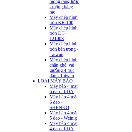
mộng răng lược
- mộng hàng
rào
Máy chép hình
tròn KR-100
Máy chép hình
tròn DT-
12100S
Máy chép hình
tròn bên trong -
Taiwan
Máy chép hình
chân ghế, vai
giường 4 trục
dao - Taiwan
LOẠI MÁY BÀO
Máy bào 4 mặt
6 dao - IIDA
Máy bào 4 mặt
6 dao -
SHENKO
Máy bào 4 mặt
5 dao - Weinig
Máy bào 4 mặt
4 dao - IIDA