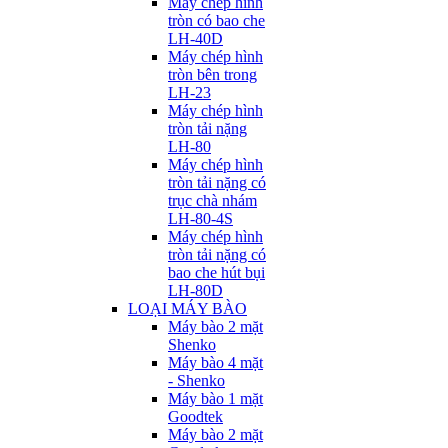
Máy chép hình
tròn có bao che
LH-40D
Máy chép hình
tròn bên trong
LH-23
Máy chép hình
tròn tải nặng
LH-80
Máy chép hình
tròn tải nặng có
trục chà nhám
LH-80-4S
Máy chép hình
tròn tải nặng có
bao che hút bụi
LH-80D
LOẠI MÁY BÀO
Máy bào 2 mặt
Shenko
Máy bào 4 mặt
- Shenko
Máy bào 1 mặt
Goodtek
Máy bào 2 mặt