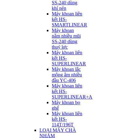
SS-240 dùng
khí nén
Máy khoan liên
kết HS-
SMARTLINEAR
Máy khoan
nằm nhiều mũi
SS-240 dùng
thuỷ lực
Máy khoan liên
kết HS-
SUPERLINEAR
Máy khoan lắc
mộng âm nhiều
đầu YC-406
Máy khoan liên
kết HS-
SUPERLINEAR+A
Máy khoan bọ
ghế
Máy khoan liên
kết HS-
114T/196T
LOẠI MÁY CHÀ
NHÁM