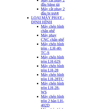
Máy cắt phay 2
đầu băng tải
Máy cắt phay 2
đầu bi trượt
LOẠI MÁY PHAY -
ĐỊNH HÌNH
Máy chép hình
chân ghế
Máy phay
CNC chân ghế
Máy chép hình
tròn - LH-40-
TC-S
Máy chép hình
tròn LH-62S
Máy chép hình
tròn LH-28
Máy chép hình
tròn LH-28TC
Máy chép hình
tròn LH-28-
WS
Máy chép hình
tròn 2 bàn LH-
402D