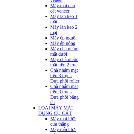
veneer
Máy mài dao
cắt veneer
Máy lăn keo 1
mặt
Máy lăn keo 2
mặt
Máy ép nguội
Máy ép nóng
Máy chà nhám
mặt dưới
Máy chà nhám
mặt trên 2 trục
Chà nhám mặt
trên 3 trục -
Đưa phôi roller
Chà nhám mặt
trên 3 trục -
Đưa phôi băng
tải
LOẠI MÁY MÀI
DỤNG CỤ CẮT
Máy mài lưỡi
cưa thẳng
Máy mài lưỡi