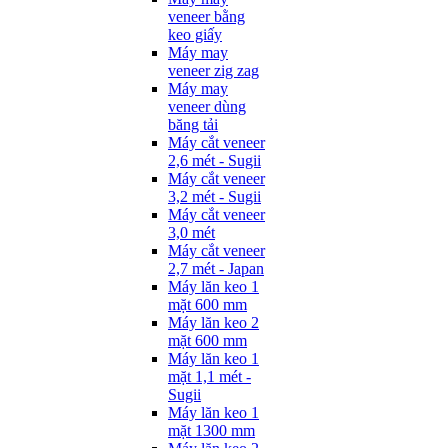
veneer bằng
keo giấy
Máy may
veneer zig zag
Máy may
veneer dùng
băng tải
Máy cắt veneer
2,6 mét - Sugii
Máy cắt veneer
3,2 mét - Sugii
Máy cắt veneer
3,0 mét
Máy cắt veneer
2,7 mét - Japan
Máy lăn keo 1
mặt 600 mm
Máy lăn keo 2
mặt 600 mm
Máy lăn keo 1
mặt 1,1 mét -
Sugii
Máy lăn keo 1
mặt 1300 mm