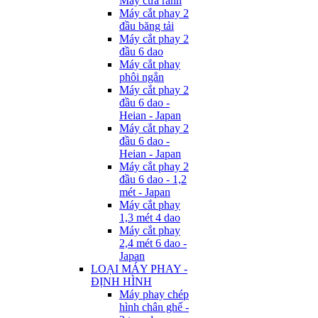
Máy cưa rãnh
Máy cắt phay 2
đầu băng tải
Máy cắt phay 2
đầu 6 dao
Máy cắt phay
phôi ngắn
Máy cắt phay 2
đầu 6 dao -
Heian - Japan
Máy cắt phay 2
đầu 6 dao -
Heian - Japan
Máy cắt phay 2
đầu 6 dao - 1,2
mét - Japan
Máy cắt phay
1,3 mét 4 dao
Máy cắt phay
2,4 mét 6 dao -
Japan
LOẠI MÁY PHAY -
ĐỊNH HÌNH
Máy phay chép
hình chân ghế -