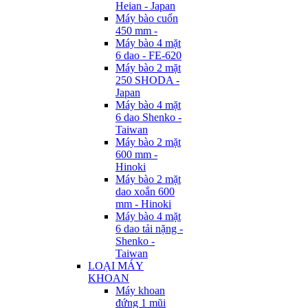
Heian - Japan
Máy bào cuốn
450 mm -
Máy bào 4 mặt
6 dao - FE-620
Máy bào 2 mặt
250 SHODA -
Japan
Máy bào 4 mặt
6 dao Shenko -
Taiwan
Máy bào 2 mặt
600 mm -
Hinoki
Máy bào 2 mặt
dao xoắn 600
mm - Hinoki
Máy bào 4 mặt
6 dao tải nặng -
Shenko -
Taiwan
LOẠI MÁY
KHOAN
Máy khoan
đứng 1 mũi