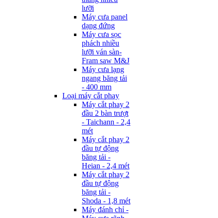
lưỡi
Máy cưa panel
dạng đứng
Máy cưa sọc
phách nhiều
lưỡi ván sàn-
Fram saw M&J
Máy cưa lạng
ngang băng tải
- 400 mm
Loại máy cắt phay
Máy cắt phay 2
đầu 2 bàn trượt
- Taichann - 2,4
mét
Máy cắt phay 2
đầu tự động
băng tải -
Heian - 2,4 mét
Máy cắt phay 2
đầu tự động
băng tải -
Shoda - 1,8 mét
Máy đánh chỉ -