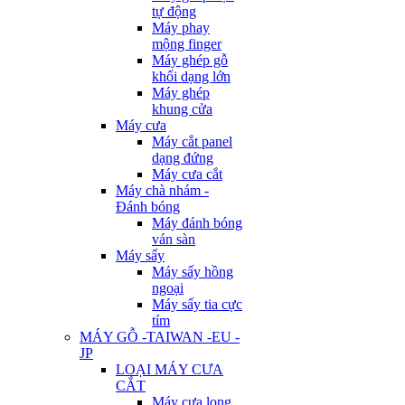
tự động
Máy phay
mộng finger
Máy ghép gỗ
khối dạng lớn
Máy ghép
khung cửa
Máy cưa
Máy cắt panel
dạng đứng
Máy cưa cắt
Máy chà nhám -
Đánh bóng
Máy đánh bóng
ván sàn
Máy sấy
Máy sấy hồng
ngoại
Máy sấy tia cực
tím
MÁY GỖ -TAIWAN -EU -
JP
LOẠI MÁY CƯA
CẮT
Máy cưa lọng