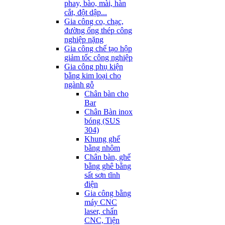
phay, bào, mài, hàn
cắt, đột dập...
Gia công co, chạc,
đường ống thép công
nghiệp nặng
Gia công chế tạo hộp
giảm tốc công nghiệp
Gia công phụ kiện
bằng kim loại cho
ngành gỗ
Chân bàn cho
Bar
Chân Bàn inox
bóng (SUS
304)
Khung ghế
bằng nhôm
Chân bàn, ghế
bằng ghê bằng
sất sơn tĩnh
điện
Gia công bằng
máy CNC
laser, chấn
CNC, Tiện