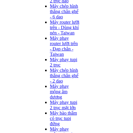
2 trục dao
Máy chép hình
thẳng chân ghế
- 6 dao
Máy router lưỡi
trên - Dùng khí
nén - Taiwan
Máy phay
router lưỡi trên
- Đạp chân -
Taiwan
Máy phay tupi
2 trục
Máy chép hình
thẳng chân ghế
- 2 dao
Máy phay
mộng âm
dương
Máy phay tupi
2 trục mặt lớn
Máy bào thẩm
có trục tupi
đứng
Máy phay