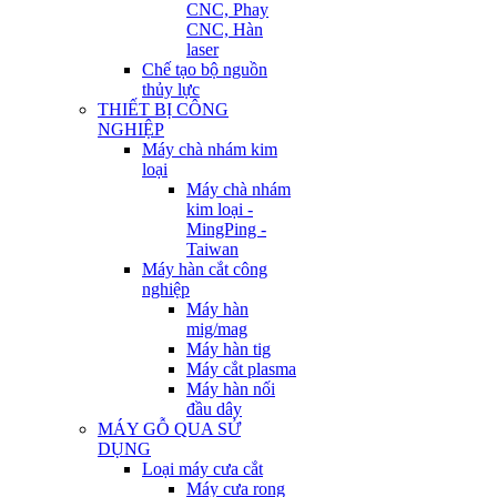
CNC, Phay
CNC, Hàn
laser
Chế tạo bộ nguồn
thủy lực
THIẾT BỊ CÔNG
NGHIỆP
Máy chà nhám kim
loại
Máy chà nhám
kim loại -
MingPing -
Taiwan
Máy hàn cắt công
nghiệp
Máy hàn
mig/mag
Máy hàn tig
Máy cắt plasma
Máy hàn nối
đầu dây
MÁY GỖ QUA SỬ
DỤNG
Loại máy cưa cắt
Máy cưa rong