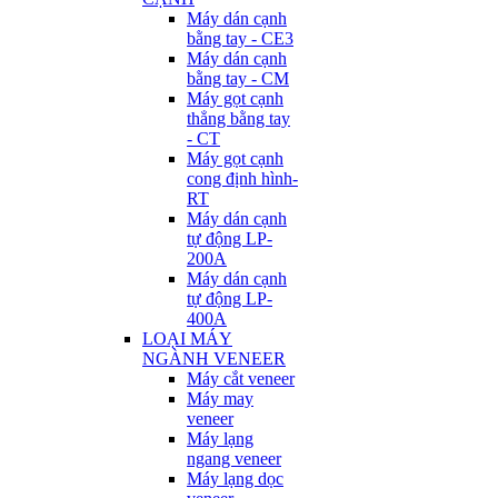
Máy dán cạnh
bằng tay - CE3
Máy dán cạnh
bằng tay - CM
Máy gọt cạnh
thẳng bằng tay
- CT
Máy gọt cạnh
cong định hình-
RT
Máy dán cạnh
tự động LP-
200A
Máy dán cạnh
tự động LP-
400A
LOẠI MÁY
NGÀNH VENEER
Máy cắt veneer
Máy may
veneer
Máy lạng
ngang veneer
Máy lạng dọc