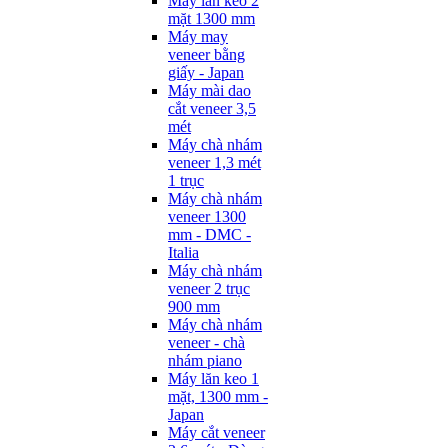
Máy lăn keo 2
mặt 1300 mm
Máy may
veneer bằng
giấy - Japan
Máy mài dao
cắt veneer 3,5
mét
Máy chà nhám
veneer 1,3 mét
1 trục
Máy chà nhám
veneer 1300
mm - DMC -
Italia
Máy chà nhám
veneer 2 trục
900 mm
Máy chà nhám
veneer - chà
nhám piano
Máy lăn keo 1
mặt, 1300 mm -
Japan
Máy cắt veneer