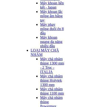
Máy khoan liên
kết - Japan
Máy khoan lắc
mộng âm bằng
tay
Máy phay
mộng đuôi én 8
đầu
Máy khoan
ngang đa năng
nhiều đầu
LOẠI MÁY CHÀ
NHÁM
Máy chà nhám
thùng 1300 mm
- 2 Trục -
ITALIA
Máy chà nhám
thùng Holytek
1300 mm
Máy chà nhám
thùng 1100 mm
Máy chà nhám
thùng
Powermax