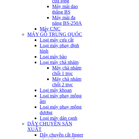
cưa lọng
Máy mài dao
thẳng BS
Máy mài đa
năng BS-250A
Máy CNC
MÁY GỖ TRUNG QUÓC
Loại máy cưa cắt
Loại máy phay định
hình
Loại máy bào
Loại máy chà nhám
Máy chà nhám
chổi 1 trục
Máy chà nhám
chổi 2 trục
Loại máy khoan
Loại máy phay mộng
âm
Loại máy phay mộng
dương
Loại máy dán cạnh
DÂY CHUYỀN SẢN
XUẤT
Dây chuyền cắt finger