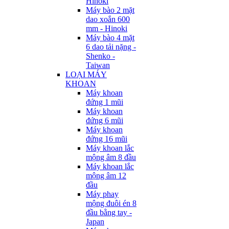
Hinoki
Máy bào 2 mặt
dao xoắn 600
mm - Hinoki
Máy bào 4 mặt
6 dao tải nặng -
Shenko -
Taiwan
LOẠI MÁY
KHOAN
Máy khoan
đứng 1 mũi
Máy khoan
đứng 6 mũi
Máy khoan
đứng 16 mũi
Máy khoan lắc
mộng âm 8 đầu
Máy khoan lắc
mộng âm 12
đầu
Máy phay
mộng đuôi én 8
đầu bằng tay -
Japan