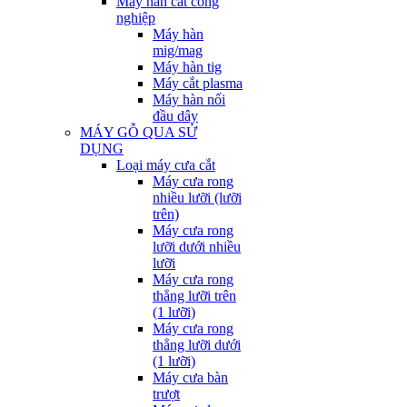
Máy hàn cắt công
nghiệp
Máy hàn
mig/mag
Máy hàn tig
Máy cắt plasma
Máy hàn nối
đầu dây
MÁY GỖ QUA SỬ
DỤNG
Loại máy cưa cắt
Máy cưa rong
nhiều lưỡi (lưỡi
trên)
Máy cưa rong
lưỡi dưới nhiều
lưỡi
Máy cưa rong
thẳng lưỡi trên
(1 lưỡi)
Máy cưa rong
thẳng lưỡi dưới
(1 lưỡi)
Máy cưa bàn
trượt