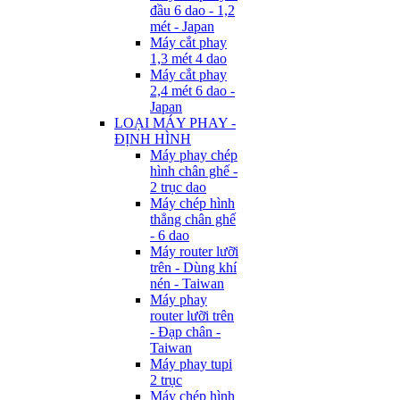
đầu 6 dao - 1,2
mét - Japan
Máy cắt phay
1,3 mét 4 dao
Máy cắt phay
2,4 mét 6 dao -
Japan
LOẠI MÁY PHAY -
ĐỊNH HÌNH
Máy phay chép
hình chân ghế -
2 trục dao
Máy chép hình
thẳng chân ghế
- 6 dao
Máy router lưỡi
trên - Dùng khí
nén - Taiwan
Máy phay
router lưỡi trên
- Đạp chân -
Taiwan
Máy phay tupi
2 trục
Máy chép hình