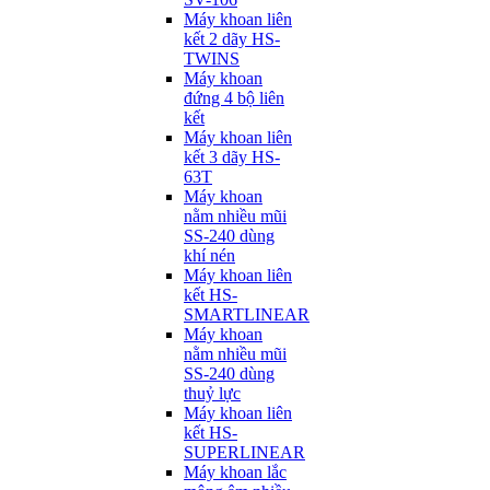
Máy khoan liên
kết 2 dãy HS-
TWINS
Máy khoan
đứng 4 bộ liên
kết
Máy khoan liên
kết 3 dãy HS-
63T
Máy khoan
nằm nhiều mũi
SS-240 dùng
khí nén
Máy khoan liên
kết HS-
SMARTLINEAR
Máy khoan
nằm nhiều mũi
SS-240 dùng
thuỷ lực
Máy khoan liên
kết HS-
SUPERLINEAR
Máy khoan lắc