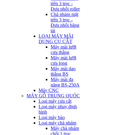
trên 3 trục -
Đưa phôi roller
Chà nhám mặt
trên 3 trục -
Đưa phôi băng
tải
LOẠI MÁY MÀI
DỤNG CỤ CẮT
Máy mài lưỡi
cưa thẳng
Máy mài lưỡi
cưa lọng
Máy mài dao
thẳng BS
Máy mài đa
năng BS-250A
Máy CNC
MÁY GỖ TRUNG QUÓC
Loại máy cưa cắt
Loại máy phay định
hình
Loại máy bào
Loại máy chà nhám
Máy chà nhám
chổi 1 trục