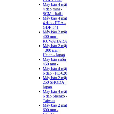
Máy bào 4 mặt
4 dao mini -
SCM - Itaila
Máy bào 4 mặt
4 dao - IIDA -
GDF-541
Máy bào 2 mặt
400 mm -
KUWAHARA
Máy bào 2 mặt
- 300 mm -
Heian - Japan
Máy bào cuốn
450 mm -
Máy bào 4 mặt
6 dao - FE-620
Máy bào 2 mặt
250 SHODA -
Japan
Máy bào 4 mặt
6 dao Shenko -
Taiwan
Máy bào 2 mặt
600 mm -