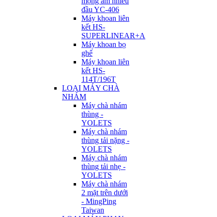
mộng âm nhiều
đầu YC-406
Máy khoan liên
kết HS-
SUPERLINEAR+A
Máy khoan bọ
ghế
Máy khoan liên
kết HS-
114T/196T
LOẠI MÁY CHÀ
NHÁM
Máy chà nhám
thùng -
YOLETS
Máy chà nhám
thùng tải nặng -
YOLETS
Máy chà nhám
thùng tải nhẹ -
YOLETS
Máy chà nhám
2 mặt trên dưới
- MingPing
Taiwan