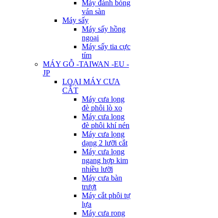
Máy đánh bóng
ván sàn
Máy sấy
Máy sấy hồng
ngoại
Máy sấy tia cực
tím
MÁY GỖ -TAIWAN -EU -
JP
LOẠI MÁY CƯA
CẮT
Máy cưa lọng
đè phôi lò xo
Máy cưa lọng
đè phôi khí nén
Máy cưa lọng
dạng 2 lưỡi cắt
Máy cưa lọng
ngang hợp kim
nhiều lưỡi
Máy cưa bàn
trượt
Máy cắt phôi tự
lựa
Máy cưa rong