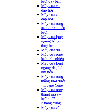
lưỡi đẩy bàn
Máy cưa cắt
đạp hơi
Máy cưa cắt
đạp hơi
Máy cưa rong
lưỡi dưới nhiều
lưỡi
Máy cưa lọng
ngang bằng
thuỷ lực
Máy cưa đu
Máy cưa rong
lưỡi trên nhiều
Máy cưa lọng
ngang đè phôi
khí nén
Máy cưa rong
thẳng lưỡi dưới
- Kuang Yung
Máy cưa rong
thẳng ripsaw
lưỡi dưới -
Kuang Yung
Máy cưa cắt