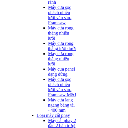
rãnh
Máy cưa sọc
phách nhiều
lưỡi ván sàn-
Fram saw
Máy cưa rong
thẳng nhiều
lưỡi
Máy cưa rong
thẳng lưỡi dưới
Máy cưa rong
thẳng nhiều
lưỡi
Máy cưa panel
dạng đứng
Máy cưa sọc
phách nhiều
lưỡi ván sàn-
Fram saw M&J
Máy cưa lạng
ngang băng tải
- 400 mm
Loại máy cắt phay
Máy cắt phay 2
đầu 2 bàn trượt