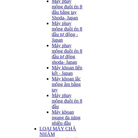
Máy phay
mộng đuôi én 8
đầu bằng tay
Shoda- Japan
Máy phay
mộng đuôi én 8
đầu tự động -
Japan
Máy phay
mộng đuôi én 8
đầu tự động
shoda- Japan
Máy khoan liên
kết - Japan
Máy khoan lắc
mộng âm bằng
tay
Máy phay
mộng đuôi én 8
đầu
Máy khoan
ngang đa năng
nhiều đầu
LOẠI MÁY CHÀ
NHÁM