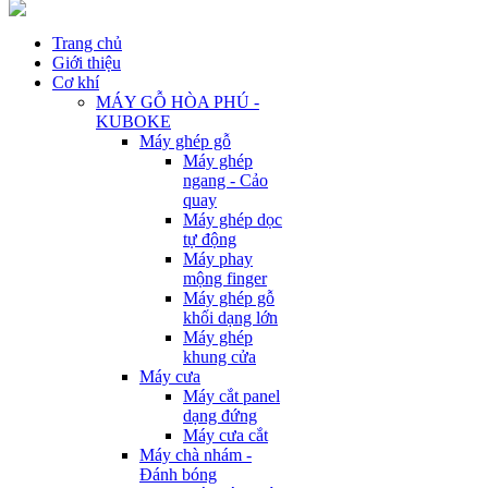
Trang chủ
Giới thiệu
Cơ khí
MÁY GỖ HÒA PHÚ -
KUBOKE
Máy ghép gỗ
Máy ghép
ngang - Cảo
quay
Máy ghép dọc
tự động
Máy phay
mộng finger
Máy ghép gỗ
khối dạng lớn
Máy ghép
khung cửa
Máy cưa
Máy cắt panel
dạng đứng
Máy cưa cắt
Máy chà nhám -
Đánh bóng