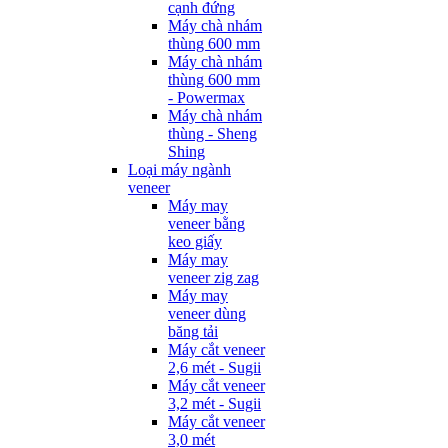
cạnh đứng
Máy chà nhám
thùng 600 mm
Máy chà nhám
thùng 600 mm
- Powermax
Máy chà nhám
thùng - Sheng
Shing
Loại máy ngành
veneer
Máy may
veneer bằng
keo giấy
Máy may
veneer zig zag
Máy may
veneer dùng
băng tải
Máy cắt veneer
2,6 mét - Sugii
Máy cắt veneer
3,2 mét - Sugii
Máy cắt veneer
3,0 mét