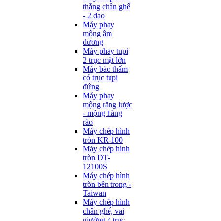
thẳng chân ghế
- 2 dao
Máy phay
mộng âm
dương
Máy phay tupi
2 trục mặt lớn
Máy bào thẩm
có trục tupi
đứng
Máy phay
mộng răng lược
- mộng hàng
rào
Máy chép hình
tròn KR-100
Máy chép hình
tròn DT-
12100S
Máy chép hình
tròn bên trong -
Taiwan
Máy chép hình
chân ghế, vai
giường 4 trục