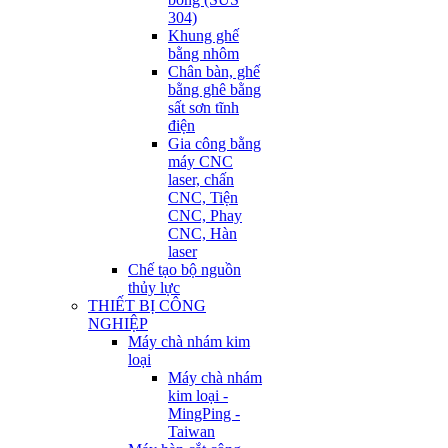
304)
Khung ghế
bằng nhôm
Chân bàn, ghế
bằng ghê bằng
sất sơn tĩnh
điện
Gia công bằng
máy CNC
laser, chấn
CNC, Tiện
CNC, Phay
CNC, Hàn
laser
Chế tạo bộ nguồn
thủy lực
THIẾT BỊ CÔNG
NGHIỆP
Máy chà nhám kim
loại
Máy chà nhám
kim loại -
MingPing -
Taiwan