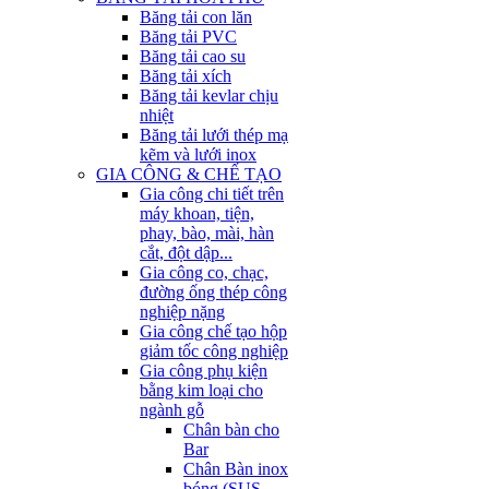
Băng tải con lăn
Băng tải PVC
Băng tải cao su
Băng tải xích
Băng tải kevlar chịu
nhiệt
Băng tải lưới thép mạ
kẽm và lưới inox
GIA CÔNG & CHẾ TẠO
Gia công chi tiết trên
máy khoan, tiện,
phay, bào, mài, hàn
cắt, đột dập...
Gia công co, chạc,
đường ống thép công
nghiệp nặng
Gia công chế tạo hộp
giảm tốc công nghiệp
Gia công phụ kiện
bằng kim loại cho
ngành gỗ
Chân bàn cho
Bar
Chân Bàn inox
bóng (SUS