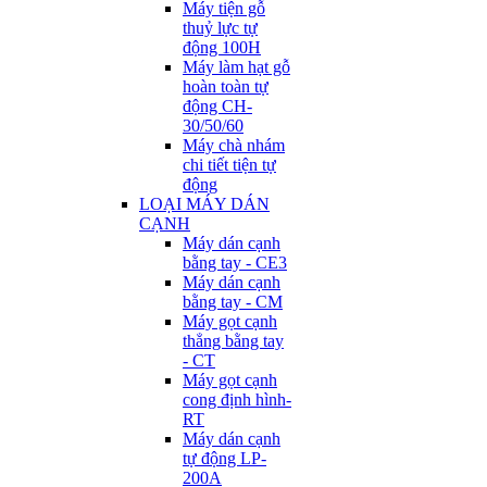
Máy tiện gỗ
thuỷ lực tự
động 100H
Máy làm hạt gỗ
hoàn toàn tự
động CH-
30/50/60
Máy chà nhám
chi tiết tiện tự
động
LOẠI MÁY DÁN
CẠNH
Máy dán cạnh
bằng tay - CE3
Máy dán cạnh
bằng tay - CM
Máy gọt cạnh
thẳng bằng tay
- CT
Máy gọt cạnh
cong định hình-
RT
Máy dán cạnh
tự động LP-
200A