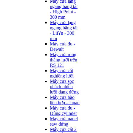
Máy cưa lạng
ngang băng tải
- High Point -
300 mm
Máy cưa lạng
ngang băng tải
- LiiYu - 300
mm
Máy cưa đu -
Dewalt
Máy cưa rong
thẳng lưỡi trên
RS 121
Máy cưa cắt
nghiêng lưỡi
Máy cưa sọc
phách nhiều
lưỡi dạng đứng
Máy cưa bào
liên hợp - Japan
Máy cưa đu -
Dùng cylinder
Máy cưa panel
saw đứng
Máy cưa cắt 2