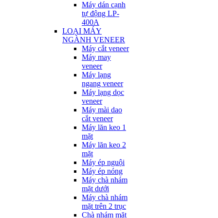
Máy dán cạnh
tự động LP-
400A
LOẠI MÁY
NGÀNH VENEER
Máy cắt veneer
Máy may
veneer
Máy lạng
ngang veneer
Máy lạng dọc
veneer
Máy mài dao
cắt veneer
Máy lăn keo 1
mặt
Máy lăn keo 2
mặt
Máy ép nguội
Máy ép nóng
Máy chà nhám
mặt dưới
Máy chà nhám
mặt trên 2 trục
Chà nhám mặt