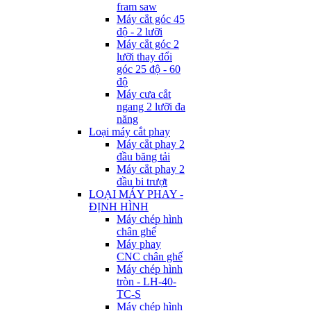
fram saw
Máy cắt góc 45
độ - 2 lưỡi
Máy cắt góc 2
lưỡi thay đổi
góc 25 độ - 60
độ
Máy cưa cắt
ngang 2 lưỡi đa
năng
Loại máy cắt phay
Máy cắt phay 2
đầu băng tải
Máy cắt phay 2
đầu bi trượt
LOẠI MÁY PHAY -
ĐỊNH HÌNH
Máy chép hình
chân ghế
Máy phay
CNC chân ghế
Máy chép hình
tròn - LH-40-
TC-S
Máy chép hình