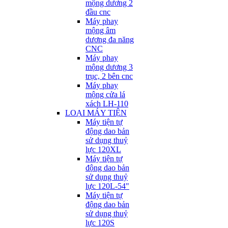
mộng dương 2
đầu cnc
Máy phay
mộng âm
dương đa năng
CNC
Máy phay
mộng dương 3
trục, 2 bên cnc
Máy phay
mộng cửa lá
xách LH-110
LOẠI MÁY TIỆN
Máy tiện tự
động dao bản
sử dụng thuỷ
lực 120XL
Máy tiện tự
động dao bản
sử dụng thuỷ
lực 120L-54"
Máy tiện tự
động dao bản
sử dụng thuỷ
lực 120S