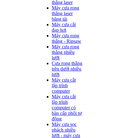
thẳng laser
Máy cưa rong
thẳng laser
băng tải
Máy cưa cắt
đạp hơi
Máy cưa rong
thẳng - Ripsaw
Máy cưa rong
thẳng nhiều
lưỡi
Cưa rong thẳng
trên dưới nhiều
lưỡi
Máy cưa cắt
lập trình
computer
Máy cưa cắt
lập trình
computer có
bàn cấp phôi tự
động
Máy cưa sọc
phách nhiều
lưỡi - máy cưa