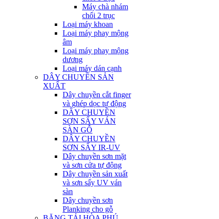
Máy chà nhám
chổi 2 trục
Loại máy khoan
Loại máy phay mộng
âm
Loại máy phay mộng
dương
Loại máy dán cạnh
DÂY CHUYỀN SẢN
XUẤT
Dây chuyền cắt finger
và ghép dọc tự động
DÂY CHUYỀN
SƠN SẤY VÁN
SÀN GỖ
DÂY CHUYỀN
SƠN SẤY IR-UV
Dây chuyền sơn mặt
và sơn cửa tự động
Dây chuyền sản xuất
và sơn sấy UV ván
sàn
Dây chuyền sơn
Planking cho gỗ
BĂNG TẢI HÒA PHÚ