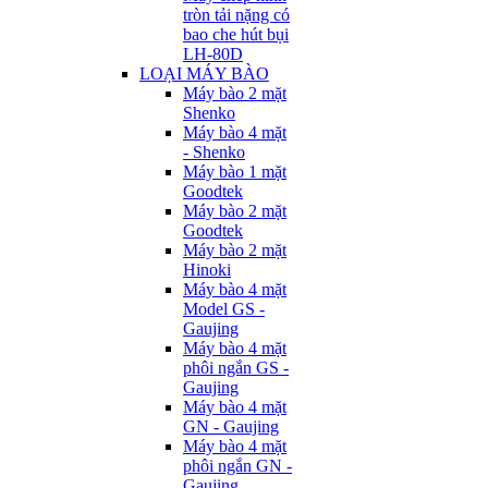
tròn tải nặng có
bao che hút bụi
LH-80D
LOẠI MÁY BÀO
Máy bào 2 mặt
Shenko
Máy bào 4 mặt
- Shenko
Máy bào 1 mặt
Goodtek
Máy bào 2 mặt
Goodtek
Máy bào 2 mặt
Hinoki
Máy bào 4 mặt
Model GS -
Gaujing
Máy bào 4 mặt
phôi ngắn GS -
Gaujing
Máy bào 4 mặt
GN - Gaujing
Máy bào 4 mặt
phôi ngắn GN -
Gaujing