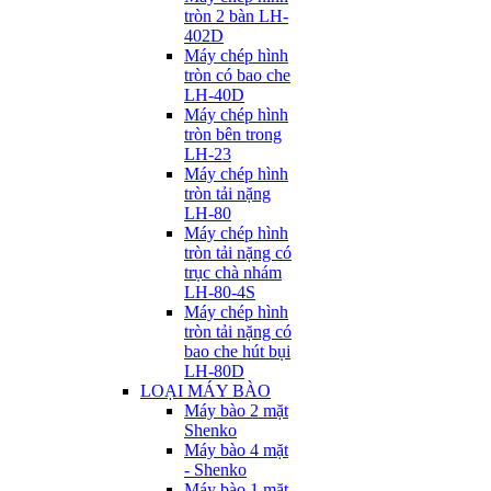
tròn 2 bàn LH-
402D
Máy chép hình
tròn có bao che
LH-40D
Máy chép hình
tròn bên trong
LH-23
Máy chép hình
tròn tải nặng
LH-80
Máy chép hình
tròn tải nặng có
trục chà nhám
LH-80-4S
Máy chép hình
tròn tải nặng có
bao che hút bụi
LH-80D
LOẠI MÁY BÀO
Máy bào 2 mặt
Shenko
Máy bào 4 mặt
- Shenko
Máy bào 1 mặt