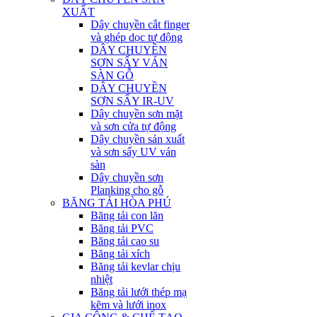
XUẤT
Dây chuyền cắt finger
và ghép dọc tự động
DÂY CHUYỀN
SƠN SẤY VÁN
SÀN GỖ
DÂY CHUYỀN
SƠN SẤY IR-UV
Dây chuyền sơn mặt
và sơn cửa tự động
Dây chuyền sản xuất
và sơn sấy UV ván
sàn
Dây chuyền sơn
Planking cho gỗ
BĂNG TẢI HÒA PHÚ
Băng tải con lăn
Băng tải PVC
Băng tải cao su
Băng tải xích
Băng tải kevlar chịu
nhiệt
Băng tải lưới thép mạ
kẽm và lưới inox