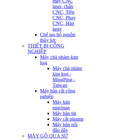
máy CNC
laser, chấn
CNC, Tiện
CNC, Phay
CNC, Hàn
laser
Chế tạo bộ nguồn
thủy lực
THIẾT BỊ CÔNG
NGHIỆP
Máy chà nhám kim
loại
Máy chà nhám
kim loại -
MingPing -
Taiwan
Máy hàn cắt công
nghiệp
Máy hàn
mig/mag
Máy hàn tig
Máy cắt plasma
Máy hàn nối
đầu dây
MÁY GỖ QUA SỬ