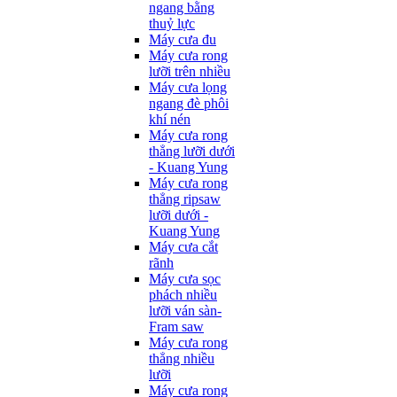
ngang bằng
thuỷ lực
Máy cưa đu
Máy cưa rong
lưỡi trên nhiều
Máy cưa lọng
ngang đè phôi
khí nén
Máy cưa rong
thẳng lưỡi dưới
- Kuang Yung
Máy cưa rong
thẳng ripsaw
lưỡi dưới -
Kuang Yung
Máy cưa cắt
rãnh
Máy cưa sọc
phách nhiều
lưỡi ván sàn-
Fram saw
Máy cưa rong
thẳng nhiều
lưỡi
Máy cưa rong