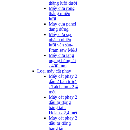
thẳng lưỡi dưới
Máy cưa rong
thẳng nhiều
lưỡi
Máy cưa panel
dạng đứng
Máy cưa sọc
phách nhiều
lưỡi ván sàn-
Fram saw M&J
Máy cưa lạng
ngang băng tải
- 400 mm
Loại máy cắt phay
Máy cắt phay 2
đầu 2 bàn trượt
- Taichann - 2,4
mét
Máy cắt phay 2
đầu tự động
băng tải -
Heian - 2,4 mét
Máy cắt phay 2
đầu tự động
băng tải -