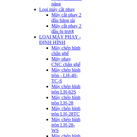
năng
Loại máy cắt phay
Máy cắt phay 2
đầu băng tải
Máy cắt phay 2
đầu bi trượt
LOẠI MÁY PHAY -
ĐỊNH HÌNH
Máy chép hình
chân ghế
Máy phay
CNC chân ghế
Máy chép hình
tròn - LH-40-
TC-S
Máy chép hình
tròn LH-62S
Máy chép hình
tròn LH-28
Máy chép hình
tròn LH-28TC
Máy chép hình
tròn LH-28-
WS
Máy chép hình