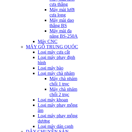
cưa thẳng
Máy mài lưỡi
cưa lọng
Máy mài dao
thẳng BS
Máy mài đa
năng BS-250A
Máy CNC
MÁY GỖ TRUNG QUÓC
Loại máy cưa cắt
Loại máy phay định
hình
Loại máy bào
Loại máy chà nhám
Máy chà nhám
chổi 1 trục
Máy chà nhám
chổi 2 trục
Loại máy khoan
Loại máy phay mộng
âm
Loại máy phay mộng
dương
Loại máy dán cạnh
DÂY CHUYỀN SẢN