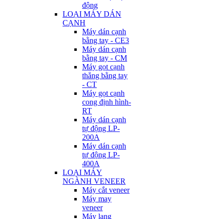
động
LOẠI MÁY DÁN
CẠNH
Máy dán cạnh
bằng tay - CE3
Máy dán cạnh
bằng tay - CM
Máy gọt cạnh
thẳng bằng tay
- CT
Máy gọt cạnh
cong định hình-
RT
Máy dán cạnh
tự động LP-
200A
Máy dán cạnh
tự động LP-
400A
LOẠI MÁY
NGÀNH VENEER
Máy cắt veneer
Máy may
veneer
Máy lạng