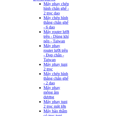
Máy phay chép
hình chân ghế -
2 trục dao
Máy chép hình
thẳng chân ghế
- 6 dao
Máy router lưỡi
trên - Dùng khí
nén - Taiwan
Máy phay
router lưỡi trên
- Đạp chân -
Taiwan
Máy phay tupi
2 trục
Máy chép hình
thẳng chân ghế
- 2 dao
Máy phay
mộng âm
dương
Máy phay tupi
2 trục mặt lớn
Máy bào thẩm
có trục tupi