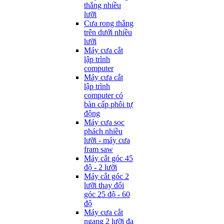
thẳng nhiều
lưỡi
Cưa rong thẳng
trên dưới nhiều
lưỡi
Máy cưa cắt
lập trình
computer
Máy cưa cắt
lập trình
computer có
bàn cấp phôi tự
động
Máy cưa sọc
phách nhiều
lưỡi - máy cưa
fram saw
Máy cắt góc 45
độ - 2 lưỡi
Máy cắt góc 2
lưỡi thay đổi
góc 25 độ - 60
độ
Máy cưa cắt
ngang 2 lưỡi đa