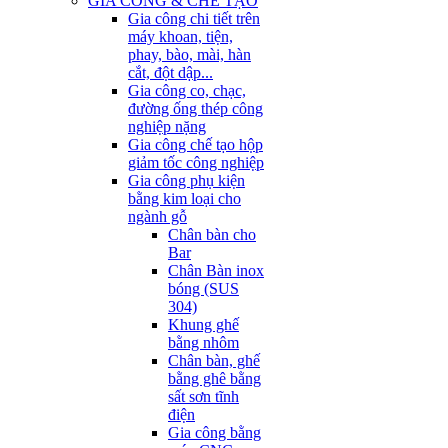
GIA CÔNG & CHẾ TẠO
Gia công chi tiết trên
máy khoan, tiện,
phay, bào, mài, hàn
cắt, đột dập...
Gia công co, chạc,
đường ống thép công
nghiệp nặng
Gia công chế tạo hộp
giảm tốc công nghiệp
Gia công phụ kiện
bằng kim loại cho
ngành gỗ
Chân bàn cho
Bar
Chân Bàn inox
bóng (SUS
304)
Khung ghế
bằng nhôm
Chân bàn, ghế
bằng ghê bằng
sất sơn tĩnh
điện
Gia công bằng