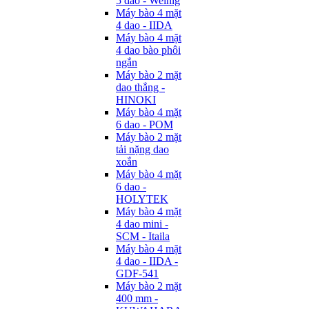
5 dao - Weinig
Máy bào 4 mặt
4 dao - IIDA
Máy bào 4 mặt
4 dao bào phôi
ngắn
Máy bào 2 mặt
dao thẳng -
HINOKI
Máy bào 4 mặt
6 dao - POM
Máy bào 2 mặt
tải nặng dao
xoắn
Máy bào 4 mặt
6 dao -
HOLYTEK
Máy bào 4 mặt
4 dao mini -
SCM - Itaila
Máy bào 4 mặt
4 dao - IIDA -
GDF-541
Máy bào 2 mặt
400 mm -