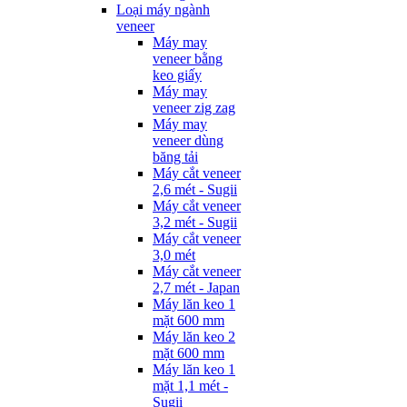
Loại máy ngành
veneer
Máy may
veneer bằng
keo giấy
Máy may
veneer zig zag
Máy may
veneer dùng
băng tải
Máy cắt veneer
2,6 mét - Sugii
Máy cắt veneer
3,2 mét - Sugii
Máy cắt veneer
3,0 mét
Máy cắt veneer
2,7 mét - Japan
Máy lăn keo 1
mặt 600 mm
Máy lăn keo 2
mặt 600 mm
Máy lăn keo 1
mặt 1,1 mét -
Sugii