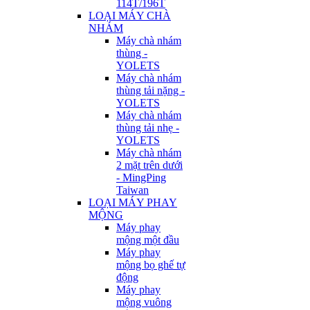
114T/196T
LOẠI MÁY CHÀ
NHÁM
Máy chà nhám
thùng -
YOLETS
Máy chà nhám
thùng tải nặng -
YOLETS
Máy chà nhám
thùng tải nhẹ -
YOLETS
Máy chà nhám
2 mặt trên dưới
- MingPing
Taiwan
LOẠI MÁY PHAY
MỘNG
Máy phay
mộng một đầu
Máy phay
mộng bọ ghế tự
động
Máy phay
mộng vuông