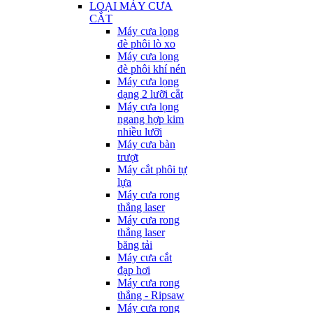
LOẠI MÁY CƯA
CẮT
Máy cưa lọng
đè phôi lò xo
Máy cưa lọng
đè phôi khí nén
Máy cưa lọng
dạng 2 lưỡi cắt
Máy cưa lọng
ngang hợp kim
nhiều lưỡi
Máy cưa bàn
trượt
Máy cắt phôi tự
lựa
Máy cưa rong
thẳng laser
Máy cưa rong
thẳng laser
băng tải
Máy cưa cắt
đạp hơi
Máy cưa rong
thẳng - Ripsaw
Máy cưa rong