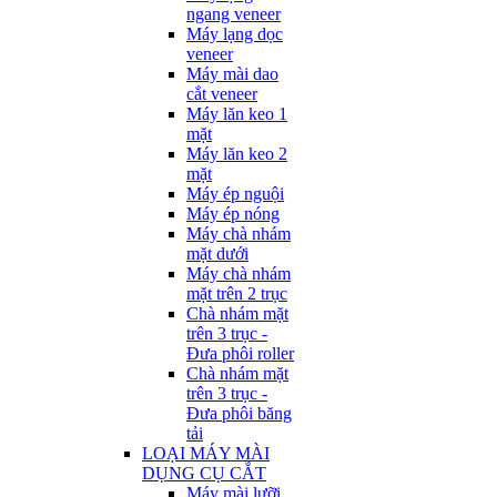
ngang veneer
Máy lạng dọc
veneer
Máy mài dao
cắt veneer
Máy lăn keo 1
mặt
Máy lăn keo 2
mặt
Máy ép nguội
Máy ép nóng
Máy chà nhám
mặt dưới
Máy chà nhám
mặt trên 2 trục
Chà nhám mặt
trên 3 trục -
Đưa phôi roller
Chà nhám mặt
trên 3 trục -
Đưa phôi băng
tải
LOẠI MÁY MÀI
DỤNG CỤ CẮT
Máy mài lưỡi