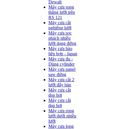
Dewalt
Máy cưa rong
thẳng lưỡi trên
RS 121
Máy cưa cắt
nghiêng lưỡi
Máy cưa sọc
phách nhiều
lưỡi dạng đứng
Máy cưa bào
liên hợp - Japan
Máy cưa đu -
Dùng cylinder
Máy cưa panel
saw đứng
Máy cưa cắt 2
lưỡi đẩy bàn
Máy cưa cắt
đạp hơi
Máy cưa cắt
đạp hơi
Máy cưa rong
lưỡi dưới nhiều
lưỡi
Máy cưa lọng