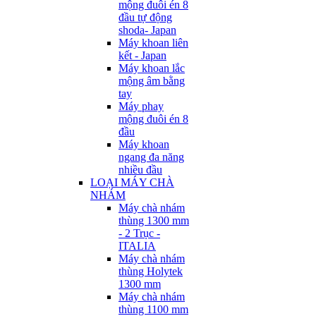
mộng đuôi én 8
đầu tự động
shoda- Japan
Máy khoan liên
kết - Japan
Máy khoan lắc
mộng âm bằng
tay
Máy phay
mộng đuôi én 8
đầu
Máy khoan
ngang đa năng
nhiều đầu
LOẠI MÁY CHÀ
NHÁM
Máy chà nhám
thùng 1300 mm
- 2 Trục -
ITALIA
Máy chà nhám
thùng Holytek
1300 mm
Máy chà nhám
thùng 1100 mm