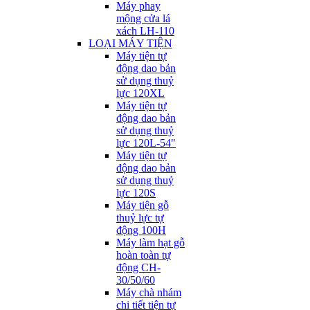
Máy phay
mộng cửa lá
xách LH-110
LOẠI MÁY TIỆN
Máy tiện tự
động dao bản
sử dụng thuỷ
lực 120XL
Máy tiện tự
động dao bản
sử dụng thuỷ
lực 120L-54"
Máy tiện tự
động dao bản
sử dụng thuỷ
lực 120S
Máy tiện gỗ
thuỷ lực tự
động 100H
Máy làm hạt gỗ
hoàn toàn tự
động CH-
30/50/60
Máy chà nhám
chi tiết tiện tự