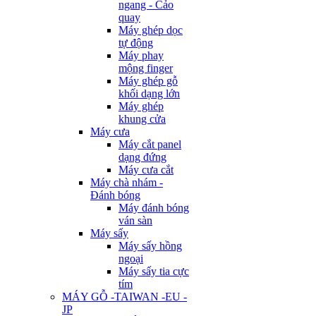
ngang - Cảo
quay
Máy ghép dọc
tự động
Máy phay
mộng finger
Máy ghép gỗ
khối dạng lớn
Máy ghép
khung cửa
Máy cưa
Máy cắt panel
dạng đứng
Máy cưa cắt
Máy chà nhám -
Đánh bóng
Máy đánh bóng
ván sàn
Máy sấy
Máy sấy hồng
ngoại
Máy sấy tia cực
tím
MÁY GỖ -TAIWAN -EU -
JP