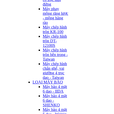
đứng
Máy phay
mộng răng lược
- mộng hàng
rào
Máy chép hình
tròn KR-100
Máy chép hình
tròn DT-
12100S
Máy chép hình
tròn bên trong -
Taiwan
Máy chép hình
chân ghế, vai
giường 4 trục
dao - Taiwan
LOẠI MÁY BÀO
Máy bào 4 mặt
6 dao - IIDA
Máy bào 4 mặt
6 dao -
SHENKO
Máy bào 4 mặt