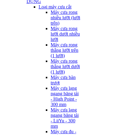
DỤNG
Loại máy cưa cắt
Máy cưa rong
nhiều lưỡi (lưỡi
trên)
Máy cưa rong
lưỡi dưới nhiều
lưỡi
Máy cưa rong
thẳng lưỡi trên
(1 lưỡi)
Máy cưa rong
thẳng lưỡi dưới
(1 lưỡi)
Máy cưa bàn
trượt
Máy cưa lạng
ngang băng tải
- High Point -
300 mm
Máy cưa lạng
ngang băng tải
- LiiYu - 300
mm
Máy cưa đu -