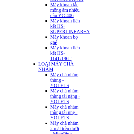
Máy khoan lắc
mộng âm nhiều
đầu YC-406
Máy khoan liên
kết HS-
SUPERLINEAR+A
Máy khoan bọ
ghế
Máy khoan liên
kết HS-
114T/196T
LOẠI MÁY CHÀ
NHÁM
Máy chà nhám
thùng -
YOLETS
Máy chà nhám
thùng tải nặng -
YOLETS
Máy chà nhám
thùng tải nhẹ -
YOLETS
Máy chà nhám
2 mặt trên dưới
- MingPing