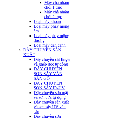
Máy chà nhám
chổi 1 trục
Máy chà nhám
chổi 2 trục
Loại máy khoan
Loại máy phay mộng
âm
Loại máy phay mộng
dương
Loại máy dán cạnh
DÂY CHUYỀN SẢN
XUẤT
Dây chuyền cắt finger
và ghép dọc tự động
DÂY CHUYỀN
SƠN SẤY VÁN
SÀN GỖ
DÂY CHUYỀN
SƠN SẤY IR-UV
Dây chuyền sơn mặt
và sơn cửa tự động
Dây chuyền sản xuất
và sơn sấy UV ván
sàn
Dây chuyền sơn