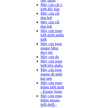
saw đứng
Máy cưa cắt 2
lưỡi đẩy bàn
Máy cưa cắt
đạp hơi
Máy cưa cắt
đạp hơi
Máy cưa rong
lưỡi dưới nhiều
lưỡi
Máy cưa lọng
ngang bằng
thuỷ lực
Máy cưa đu
Máy cưa rong
lưỡi trên nhiều
Máy cưa lọng
ngang đè phôi
khí nén
Máy cưa rong
thẳng lưỡi dưới
- Kuang Yung
Máy cưa rong
thẳng ripsaw
lưỡi dưới -