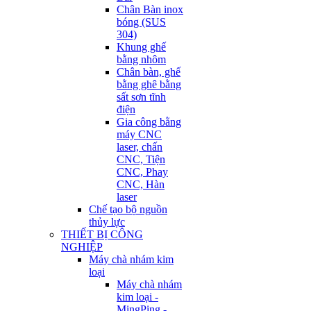
Chân Bàn inox
bóng (SUS
304)
Khung ghế
bằng nhôm
Chân bàn, ghế
bằng ghê bằng
sất sơn tĩnh
điện
Gia công bằng
máy CNC
laser, chấn
CNC, Tiện
CNC, Phay
CNC, Hàn
laser
Chế tạo bộ nguồn
thủy lực
THIẾT BỊ CÔNG
NGHIỆP
Máy chà nhám kim
loại
Máy chà nhám
kim loại -
MingPing -