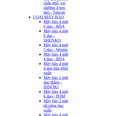
chân ghế, vai
giường 4 trục
dao - Taiwan
LOẠI MÁY BÀO
Máy bào 4 mặt
6 dao - IIDA
Máy bào 4 mặt
6 dao -
SHENKO
Máy bào 4 mặt
5 dao - Weinig
Máy bào 4 mặt
4 dao - IIDA
Máy bào 4 mặt
4 dao bào phôi
ngắn
Máy bào 2 mặt
dao thẳng -
HINOKI
Máy bào 4 mặt
6 dao - POM
Máy bào 2 mặt
tải nặng dao
xoắn
Máy bào 4 mặt