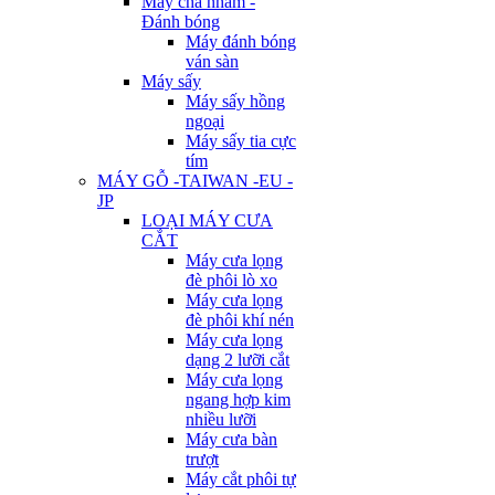
Máy chà nhám -
Đánh bóng
Máy đánh bóng
ván sàn
Máy sấy
Máy sấy hồng
ngoại
Máy sấy tia cực
tím
MÁY GỖ -TAIWAN -EU -
JP
LOẠI MÁY CƯA
CẮT
Máy cưa lọng
đè phôi lò xo
Máy cưa lọng
đè phôi khí nén
Máy cưa lọng
dạng 2 lưỡi cắt
Máy cưa lọng
ngang hợp kim
nhiều lưỡi
Máy cưa bàn
trượt
Máy cắt phôi tự