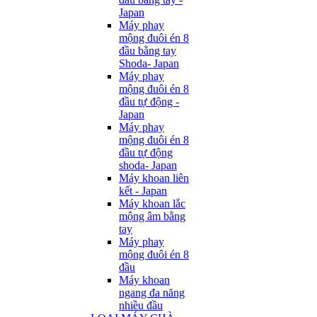
Japan
Máy phay
mộng đuôi én 8
đầu bằng tay
Shoda- Japan
Máy phay
mộng đuôi én 8
đầu tự động -
Japan
Máy phay
mộng đuôi én 8
đầu tự động
shoda- Japan
Máy khoan liên
kết - Japan
Máy khoan lắc
mộng âm bằng
tay
Máy phay
mộng đuôi én 8
đầu
Máy khoan
ngang đa năng
nhiều đầu