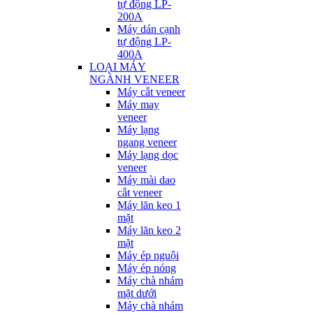
tự động LP-
200A
Máy dán cạnh
tự động LP-
400A
LOẠI MÁY
NGÀNH VENEER
Máy cắt veneer
Máy may
veneer
Máy lạng
ngang veneer
Máy lạng dọc
veneer
Máy mài dao
cắt veneer
Máy lăn keo 1
mặt
Máy lăn keo 2
mặt
Máy ép nguội
Máy ép nóng
Máy chà nhám
mặt dưới
Máy chà nhám