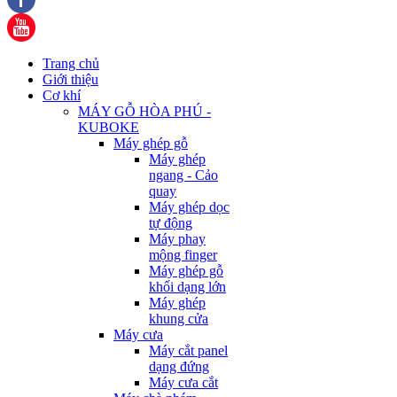
Trang chủ
Giới thiệu
Cơ khí
MÁY GỖ HÒA PHÚ -
KUBOKE
Máy ghép gỗ
Máy ghép
ngang - Cảo
quay
Máy ghép dọc
tự động
Máy phay
mộng finger
Máy ghép gỗ
khối dạng lớn
Máy ghép
khung cửa
Máy cưa
Máy cắt panel
dạng đứng
Máy cưa cắt