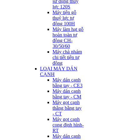
sử dụng thuỷ
lực 120S
Máy tiện gỗ
thuỷ lực tự
động 100H
Máy làm hạt gỗ
hoàn toàn tự
động CH-
30/50/60
Máy chà nhám
chi tiết tiện tự
động
LOẠI MÁY DÁN
CẠNH
Máy dán cạnh
bằng tay - CE3
Máy dán cạnh
bằng tay - CM
Máy gọt cạnh
thẳng bằng tay
- CT
Máy gọt cạnh
cong định hình-
RT
Máy dán cạnh