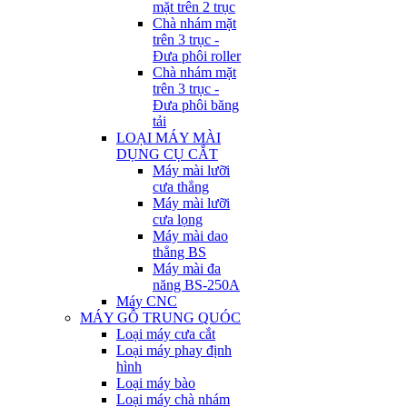
mặt trên 2 trục
Chà nhám mặt
trên 3 trục -
Đưa phôi roller
Chà nhám mặt
trên 3 trục -
Đưa phôi băng
tải
LOẠI MÁY MÀI
DỤNG CỤ CẮT
Máy mài lưỡi
cưa thẳng
Máy mài lưỡi
cưa lọng
Máy mài dao
thẳng BS
Máy mài đa
năng BS-250A
Máy CNC
MÁY GỖ TRUNG QUÓC
Loại máy cưa cắt
Loại máy phay định
hình
Loại máy bào
Loại máy chà nhám