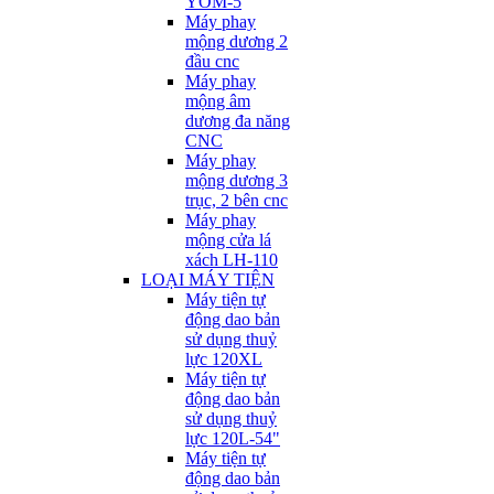
YOM-5
Máy phay
mộng dương 2
đầu cnc
Máy phay
mộng âm
dương đa năng
CNC
Máy phay
mộng dương 3
trục, 2 bên cnc
Máy phay
mộng cửa lá
xách LH-110
LOẠI MÁY TIỆN
Máy tiện tự
động dao bản
sử dụng thuỷ
lực 120XL
Máy tiện tự
động dao bản
sử dụng thuỷ
lực 120L-54"
Máy tiện tự
động dao bản