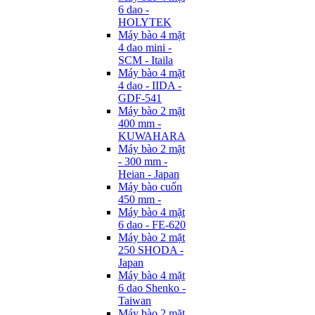
6 dao -
HOLYTEK
Máy bào 4 mặt
4 dao mini -
SCM - Itaila
Máy bào 4 mặt
4 dao - IIDA -
GDF-541
Máy bào 2 mặt
400 mm -
KUWAHARA
Máy bào 2 mặt
- 300 mm -
Heian - Japan
Máy bào cuốn
450 mm -
Máy bào 4 mặt
6 dao - FE-620
Máy bào 2 mặt
250 SHODA -
Japan
Máy bào 4 mặt
6 dao Shenko -
Taiwan
Máy bào 2 mặt