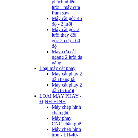
phách nhiều
lưỡi - máy cưa
fram saw
Máy cắt góc 45
độ - 2 lưỡi
Máy cắt góc 2
lưỡi thay đổi
góc 25 độ - 60
độ
Máy cưa cắt
ngang 2 lưỡi đa
năng
Loại máy cắt phay
Máy cắt phay 2
đầu băng tải
Máy cắt phay 2
đầu bi trượt
LOẠI MÁY PHAY -
ĐỊNH HÌNH
Máy chép hình
chân ghế
Máy phay
CNC chân ghế
Máy chép hình
tròn - LH-40-