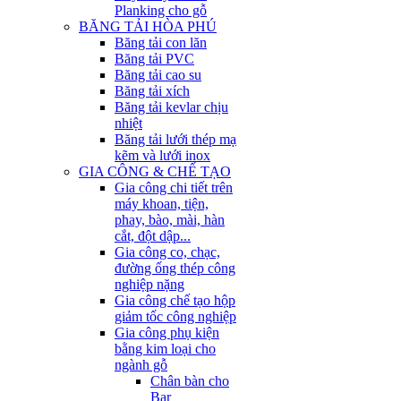
Planking cho gỗ
BĂNG TẢI HÒA PHÚ
Băng tải con lăn
Băng tải PVC
Băng tải cao su
Băng tải xích
Băng tải kevlar chịu
nhiệt
Băng tải lưới thép mạ
kẽm và lưới inox
GIA CÔNG & CHẾ TẠO
Gia công chi tiết trên
máy khoan, tiện,
phay, bào, mài, hàn
cắt, đột dập...
Gia công co, chạc,
đường ống thép công
nghiệp nặng
Gia công chế tạo hộp
giảm tốc công nghiệp
Gia công phụ kiện
bằng kim loại cho
ngành gỗ
Chân bàn cho
Bar