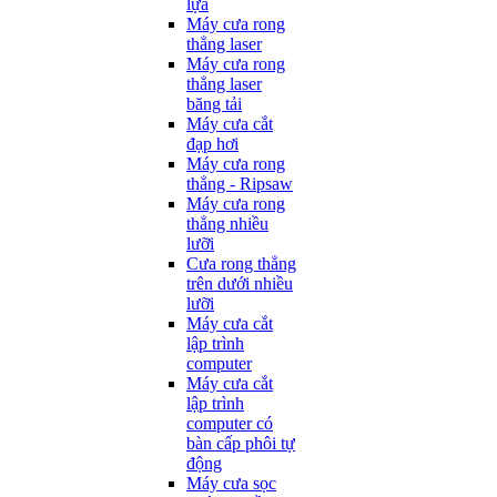
lựa
Máy cưa rong
thẳng laser
Máy cưa rong
thẳng laser
băng tải
Máy cưa cắt
đạp hơi
Máy cưa rong
thẳng - Ripsaw
Máy cưa rong
thẳng nhiều
lưỡi
Cưa rong thẳng
trên dưới nhiều
lưỡi
Máy cưa cắt
lập trình
computer
Máy cưa cắt
lập trình
computer có
bàn cấp phôi tự
động
Máy cưa sọc