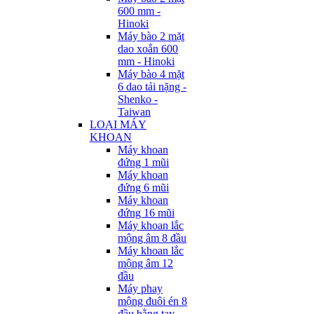
600 mm -
Hinoki
Máy bào 2 mặt
dao xoắn 600
mm - Hinoki
Máy bào 4 mặt
6 dao tải nặng -
Shenko -
Taiwan
LOẠI MÁY
KHOAN
Máy khoan
đứng 1 mũi
Máy khoan
đứng 6 mũi
Máy khoan
đứng 16 mũi
Máy khoan lắc
mộng âm 8 đầu
Máy khoan lắc
mộng âm 12
đầu
Máy phay
mộng đuôi én 8
đầu bằng tay -