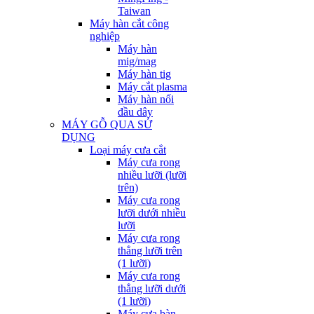
Taiwan
Máy hàn cắt công
nghiệp
Máy hàn
mig/mag
Máy hàn tig
Máy cắt plasma
Máy hàn nối
đầu dây
MÁY GỖ QUA SỬ
DỤNG
Loại máy cưa cắt
Máy cưa rong
nhiều lưỡi (lưỡi
trên)
Máy cưa rong
lưỡi dưới nhiều
lưỡi
Máy cưa rong
thẳng lưỡi trên
(1 lưỡi)
Máy cưa rong
thẳng lưỡi dưới
(1 lưỡi)
Máy cưa bàn