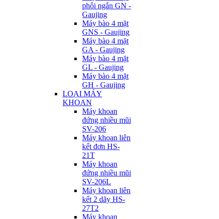
phôi ngắn GN -
Gaujing
Máy bào 4 mặt
GNS - Gaujing
Máy bào 4 mặt
GA - Gaujing
Máy bào 4 mặt
GL - Gaujing
Máy bào 4 mặt
GH - Gaujing
LOẠI MÁY
KHOAN
Máy khoan
đứng nhiều mũi
SV-206
Máy khoan liên
kết đơn HS-
21T
Máy khoan
đứng nhiều mũi
SV-206L
Máy khoan liên
kết 2 dãy HS-
27T2
Máy khoan