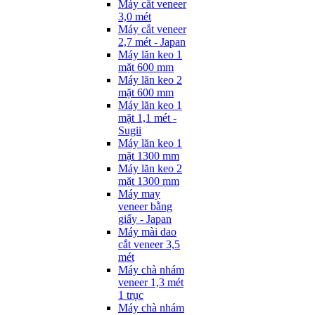
Máy cắt veneer
3,0 mét
Máy cắt veneer
2,7 mét - Japan
Máy lăn keo 1
mặt 600 mm
Máy lăn keo 2
mặt 600 mm
Máy lăn keo 1
mặt 1,1 mét -
Sugii
Máy lăn keo 1
mặt 1300 mm
Máy lăn keo 2
mặt 1300 mm
Máy may
veneer bằng
giấy - Japan
Máy mài dao
cắt veneer 3,5
mét
Máy chà nhám
veneer 1,3 mét
1 trục
Máy chà nhám