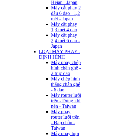
Heian - Japan
Máy cắt phay 2
đầu 6 dao - 1,2
mét - Japan
Máy cắt phay
1,3 mét 4 dao
Máy cắt phay
2,4 mét 6 dao -
Japan
LOẠI MÁY PHAY -
ĐỊNH HÌNH
Máy phay chép
hình chân ghế -
2 trục dao
Máy chép hình
thẳng chân ghế
- 6 dao
Máy router lưỡi
trên - Dùng khí
nén - Taiwan
Máy phay
router lưỡi trên
- Đạp chân -
Taiwan
Máy phay tupi