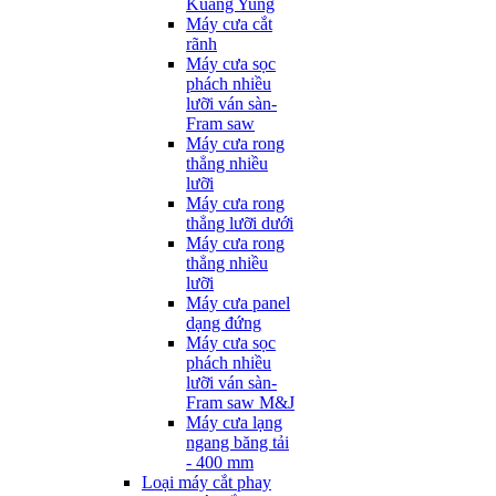
Kuang Yung
Máy cưa cắt
rãnh
Máy cưa sọc
phách nhiều
lưỡi ván sàn-
Fram saw
Máy cưa rong
thẳng nhiều
lưỡi
Máy cưa rong
thẳng lưỡi dưới
Máy cưa rong
thẳng nhiều
lưỡi
Máy cưa panel
dạng đứng
Máy cưa sọc
phách nhiều
lưỡi ván sàn-
Fram saw M&J
Máy cưa lạng
ngang băng tải
- 400 mm
Loại máy cắt phay