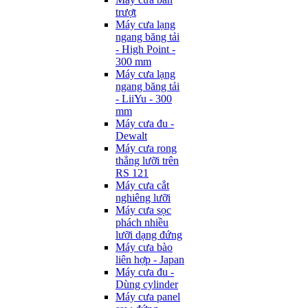
trượt
Máy cưa lạng
ngang băng tải
- High Point -
300 mm
Máy cưa lạng
ngang băng tải
- LiiYu - 300
mm
Máy cưa đu -
Dewalt
Máy cưa rong
thẳng lưỡi trên
RS 121
Máy cưa cắt
nghiêng lưỡi
Máy cưa sọc
phách nhiều
lưỡi dạng đứng
Máy cưa bào
liên hợp - Japan
Máy cưa đu -
Dùng cylinder
Máy cưa panel