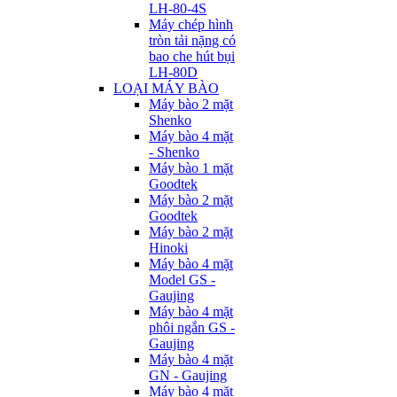
LH-80-4S
Máy chép hình
tròn tải nặng có
bao che hút bụi
LH-80D
LOẠI MÁY BÀO
Máy bào 2 mặt
Shenko
Máy bào 4 mặt
- Shenko
Máy bào 1 mặt
Goodtek
Máy bào 2 mặt
Goodtek
Máy bào 2 mặt
Hinoki
Máy bào 4 mặt
Model GS -
Gaujing
Máy bào 4 mặt
phôi ngắn GS -
Gaujing
Máy bào 4 mặt
GN - Gaujing
Máy bào 4 mặt