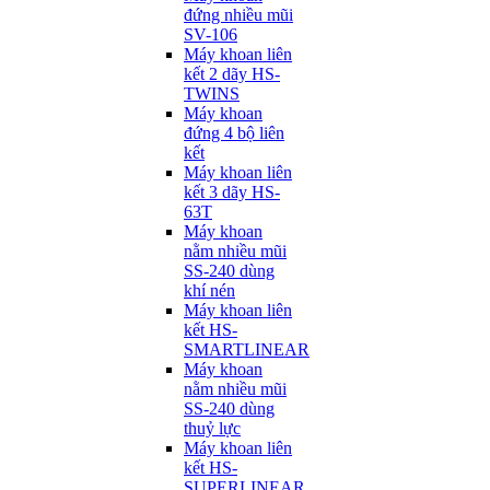
đứng nhiều mũi
SV-106
Máy khoan liên
kết 2 dãy HS-
TWINS
Máy khoan
đứng 4 bộ liên
kết
Máy khoan liên
kết 3 dãy HS-
63T
Máy khoan
nằm nhiều mũi
SS-240 dùng
khí nén
Máy khoan liên
kết HS-
SMARTLINEAR
Máy khoan
nằm nhiều mũi
SS-240 dùng
thuỷ lực
Máy khoan liên
kết HS-
SUPERLINEAR