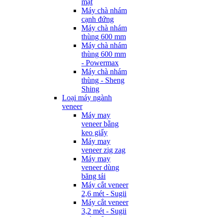
mặt
Máy chà nhám
cạnh đứng
Máy chà nhám
thùng 600 mm
Máy chà nhám
thùng 600 mm
- Powermax
Máy chà nhám
thùng - Sheng
Shing
Loại máy ngành
veneer
Máy may
veneer bằng
keo giấy
Máy may
veneer zig zag
Máy may
veneer dùng
băng tải
Máy cắt veneer
2,6 mét - Sugii
Máy cắt veneer
3,2 mét - Sugii