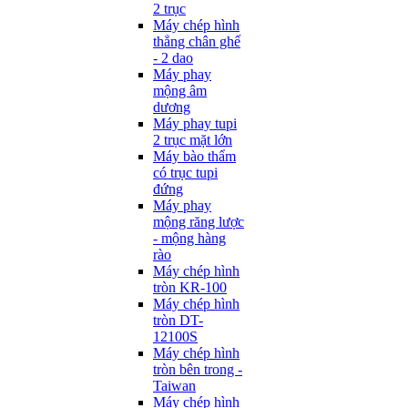
2 trục
Máy chép hình
thẳng chân ghế
- 2 dao
Máy phay
mộng âm
dương
Máy phay tupi
2 trục mặt lớn
Máy bào thẩm
có trục tupi
đứng
Máy phay
mộng răng lược
- mộng hàng
rào
Máy chép hình
tròn KR-100
Máy chép hình
tròn DT-
12100S
Máy chép hình
tròn bên trong -
Taiwan
Máy chép hình