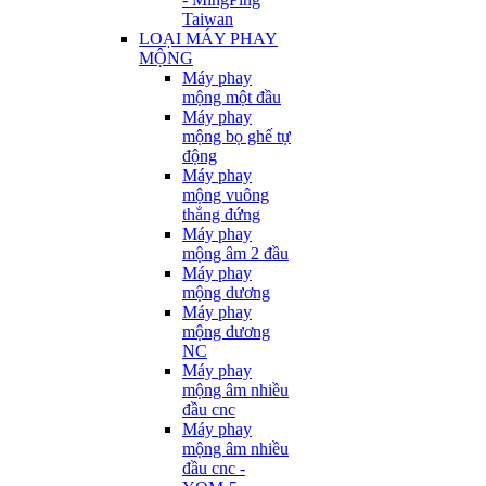
Taiwan
LOẠI MÁY PHAY
MỘNG
Máy phay
mộng một đầu
Máy phay
mộng bọ ghế tự
động
Máy phay
mộng vuông
thẳng đứng
Máy phay
mộng âm 2 đầu
Máy phay
mộng dương
Máy phay
mộng dương
NC
Máy phay
mộng âm nhiều
đầu cnc
Máy phay
mộng âm nhiều
đầu cnc -